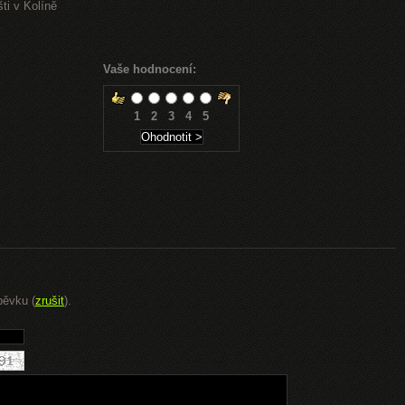
ti v Kolíně
Vaše hodnocení:
1
2
3
4
5
pěvku (
zrušit
).