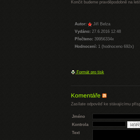
Končit budeme pravděpodobně na letiš
Autor:
Jiří Belza
Vydáno:
27.6.2016 12:48
Přečteno:
39956334x
Hodnocení:
1 (hodnoceno 692x)
Formát pro tisk
Komentáře
Zasílate odpověď ke stávajícímu přís
Jméno
Kontrola
Text