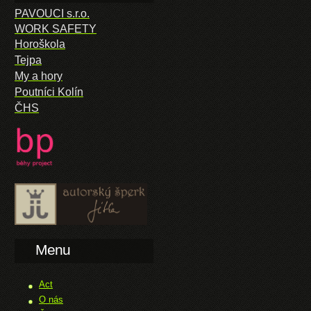
PAVOUCI s.r.o.
WORK SAFETY
Horoškola
Tejpa
My a hory
Poutníci Kolín
ČHS
Menu
Act
O nás