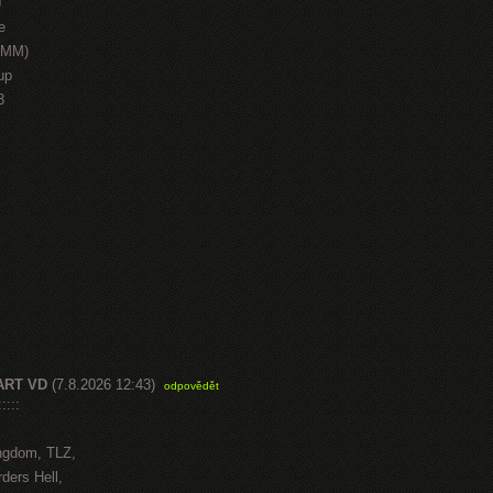
J
e
HMM)
up
3
ART VD
(7.8.2026 12:43)
odpovědět
::::
ngdom, TLZ,
ders Hell,