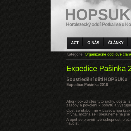
HOPSUK
Horolezecký oddíl Potkali se u Ko
ACT
O NÁS
ČLÁNKY
Kategorie:
Organizačně oddílové člán
Expedice Pašinka 
Soustředění dětí HOPSUKu
Expedice Pašinka 2016
Ahoj - pokud čteš tyto řádky, dostal 
zásoby a povolení k pobytu a výstupu
Opět se utáboříme v basecampu (zákla
mlýna, možná se i přesuneme na jiné s
A opět se prověří tvé schopnosti přeži
naučíš.