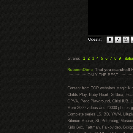
Strana:
1
2
3
4
5
6
7
8
9
dalš
RubenmOime
,
That you searched! 
:::::::::::::::: ONLY THE BEST ::::::::::::
Content from TOR websites Magic Ki
Childs Play, Baby Heart, Giftbox, Hoar
OPVA, Pedo Playground, GirlsHUB, Lo
More 3000 videos and 20000 photos g
Complete series LS, BD, YWM, Lilupl
Sibirian Mouse, St. Peterburg, Mosco
Kids Box, Fattman, Falkovideo, Bibig