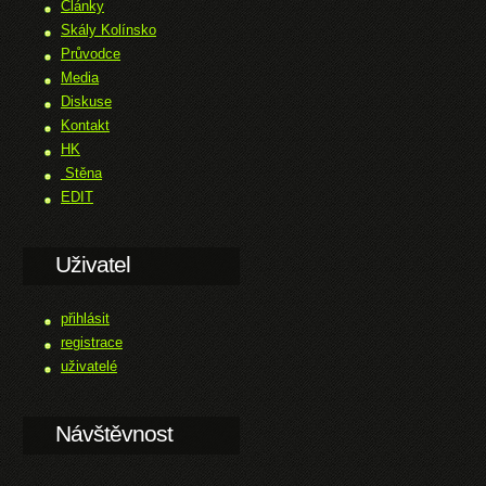
Články
Skály Kolínsko
Průvodce
Media
Diskuse
Kontakt
HK
Stěna
EDIT
Uživatel
přihlásit
registrace
uživatelé
Návštěvnost