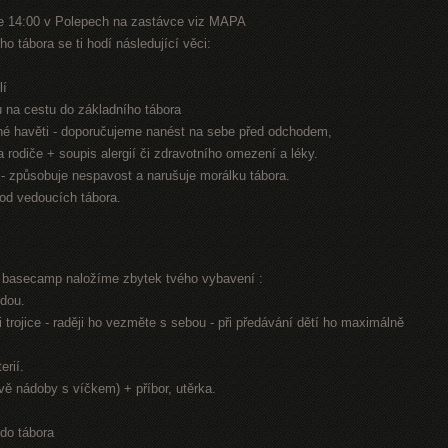
e 14:00 v Polepech na zastávce viz MAPA
o tábora se ti hodí následující věci:
lí
nu na cestu do základního tábora
jiné havěti - doporučujeme nanést na sebe před odchodem,
na rodiče + soupis alergií či zdravotního omezení a léky.
n - způsobuje nespavost a narušuje morálku tábora.
 od vedoucích tábora.
í basecamp naložíme zbytek tvého vybavení :
odou.
 trojice - raději ho vezměte s sebou - při předávání dětí ho maximálně
erií.
dvě nádoby s víčkem) + příbor, utěrka.
 do tábora