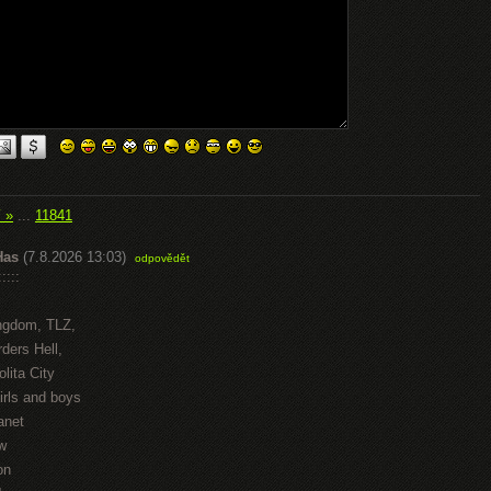
í »
...
11841
Has
(7.8.2026 13:03)
odpovědět
::::
ngdom, TLZ,
ders Hell,
lita City
irls and boys
anet
w
on