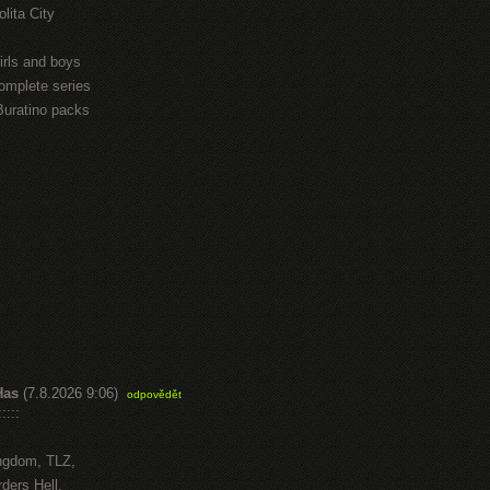
lita City
irls and boys
omplete series
Buratino packs
Has
(7.8.2026 9:06)
odpovědět
::::
ngdom, TLZ,
ders Hell,