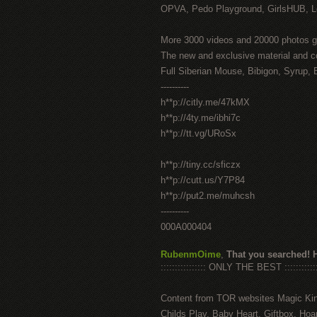
OPVA, Pedo Playground, GirlsHUB, Lo
More 3000 videos and 20000 photos g
The new and exclusive material and c
Full Siberian Mouse, Bibigon, Syrup, 
----------
h**p://citly.me/47kMX
h**p://4ty.me/ibhi7c
h**p://tt.vg/URoSx
h**p://tiny.cc/sficzx
h**p://cutt.us/Y7P84
h**p://put2.me/muhcsh
----------
000A000404
RubenmOime
,
That you searched! 
:::::::::::::::: ONLY THE BEST ::::::::::::
Content from TOR websites Magic Ki
Childs Play, Baby Heart, Giftbox, Hoar