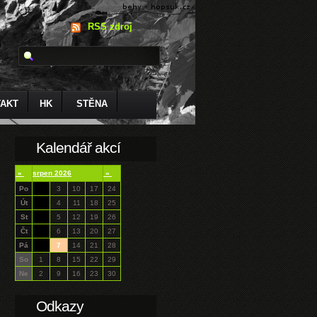
RSS zdroj
AKT
HK
STĚNA
Kalendář akcí
«
srpen 2026
»
Po
3
10
17
24
Út
4
11
18
25
St
5
12
19
26
Čt
6
13
20
27
Pá
7
14
21
28
So
1
8
15
22
29
Ne
2
9
16
23
30
Odkazy