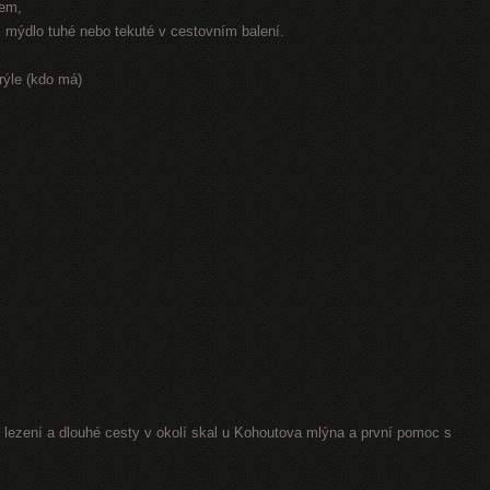
rem,
r, mýdlo tuhé nebo tekuté v cestovním balení.
rýle (kdo má)
lezení a dlouhé cesty v okolí skal u Kohoutova mlýna a první pomoc s