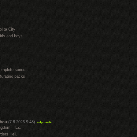
lita City
irls and boys
omplete series
Buratino packs
abou
(7.8.2026 9:48)
odpovědět
ngdom, TLZ,
ders Hell,