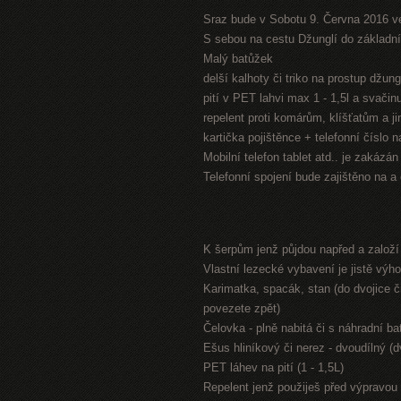
Sraz bude v Sobotu 9. Června 2016 v
S sebou na cestu Džunglí do základníh
Malý batůžek
delší kalhoty či triko na prostup džung
pití v PET lahvi max 1 - 1,5l a svači
repelent proti komárům, klíšťatům a 
kartička pojištěnce + telefonní číslo 
Mobilní telefon tablet atd.. je zakázá
Telefonní spojení bude zajištěno na a
K šerpům jenž půjdou napřed a založ
Vlastní lezecké vybavení je jistě výh
Karimatka, spacák, stan (do dvojice či
povezete zpět)
Čelovka - plně nabitá či s náhradní bat
Ešus hliníkový či nerez - dvoudílný (
PET láhev na pití (1 - 1,5L)
Repelent jenž použiješ před výpravou