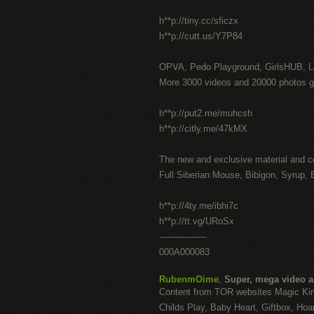
h**p://tiny.cc/sficzx
h**p://cutt.us/Y7P84
OPVA, Pedo Playground, GirlsHUB, Lo
More 3000 videos and 20000 photos g
h**p://put2.me/muhcsh
h**p://citly.me/47kMX
The new and exclusive material and c
Full Siberian Mouse, Bibigon, Syrup, 
h**p://4ty.me/ibhi7c
h**p://tt.vg/URoSx
-----------------
000A000083
RubenmOime
,
Super, mega video 
Content from TOR websites Magic Ki
Childs Play, Baby Heart, Giftbox, Hoar