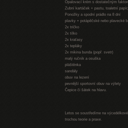
Opalovací krém s dostatečným fakto
Zubní kartáček + pastu, toaletní papí
Ponožky a spodní prádlo na 8 dní
plavky + potápěčské nebo plavecké b
2x tričko
2x tílko
2x kraťasy
2x tepláky
2x mikina bunda (popř. svetr)
malý ručník a osuška
pláštěnka
sandály
obuv na lezení
pevnější sportovní obuv na výlety
Čepice či šátek na hlavu.
Letos se soustředíme na výcedélkové 
trochou teorie a praxe.