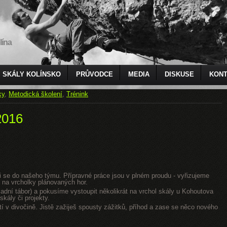
lína
SKÁLY KOLÍNSKO
PRŮVODCE
MEDIA
DISKUSE
KONT
ky
,
Metodická školení
,
Trénink
2016
jsi se do našeho týmu. Přípravné práce jsou v plném proudu - vyřizujeme
 na vrcholky plánovaných hor.
dní tábor) a pokusíme vystoupit několikrát na vrchol skály u Kohoutova
kály či projekty.
tí v divočině. Jistě zažiješ spousty zážitků, příhod a zase se něco nového