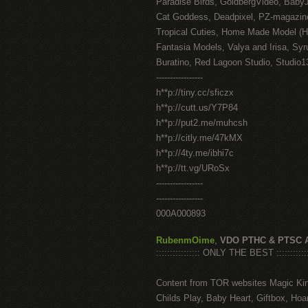
Paradise Birds, GoldbergVideo, Baby
Cat Goddess, Deadpixel, PZ-magazin
Tropical Cuties, Home Made Model (
Fantasia Models, Valya and Irisa, Syr
Buratino, Red Lagoon Studio, Studio1
-----------------
h**p://tiny.cc/sficzx
h**p://cutt.us/Y7P84
h**p://put2.me/muhcsh
h**p://citly.me/47kMX
h**p://4ty.me/ibhi7c
h**p://tt.vg/URoSx
-----------------
-----------------
000A000893
RubenmOime
,
VDO PTHC & PTSC 
:::::::::::::::: ONLY THE BEST ::::::::::::
Content from TOR websites Magic Ki
Childs Play, Baby Heart, Giftbox, Hoar