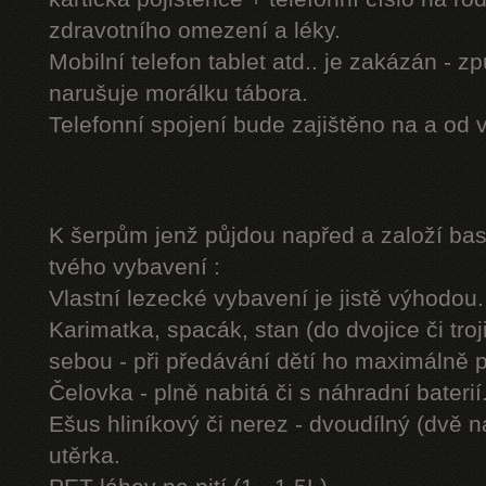
zdravotního omezení a léky.
Mobilní telefon tablet atd.. je zakázán - 
narušuje morálku tábora.
Telefonní spojení bude zajištěno na a od 
K šerpům jenž půjdou napřed a založí b
tvého vybavení :
Vlastní lezecké vybavení je jistě výhodou.
Karimatka, spacák, stan (do dvojice či troj
sebou - při předávání dětí ho maximálně 
Čelovka - plně nabitá či s náhradní baterií
Ešus hliníkový či nerez - dvoudílný (dvě n
utěrka.