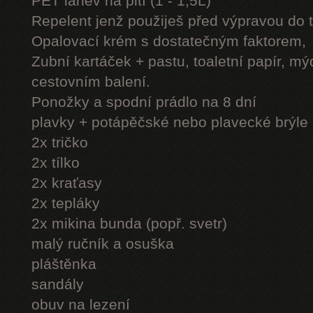
PET láhev na pití (1 - 1,5L)
Repelent jenž použiješ před výpravou do 
Opalovací krém s dostatečným faktorem,
Zubní kartáček + pastu, toaletní papír, mý
cestovním balení.
Ponožky a spodní prádlo na 8 dní
plavky + potápěčské nebo plavecké brýle
2x tričko
2x tílko
2x kraťasy
2x tepláky
2x mikina bunda (popř. svetr)
malý ručník a osuška
pláštěnka
sandály
obuv na lezení