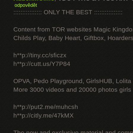
odpovědět
:::::::::::::::: ONLY THE BEST ::::::::::::::::
Content from TOR websites Magic Kingdo
Childs Play, Baby Heart, Giftbox, Hoarders
h**p://tiny.cc/sficzx
h**p://cutt.us/Y7P84
OPVA, Pedo Playground, GirlsHUB, Lolita 
More 3000 videos and 20000 photos girls
h**p://put2.me/muhcsh
h**p://citly.me/47kMX
The new and exclusive material and compl