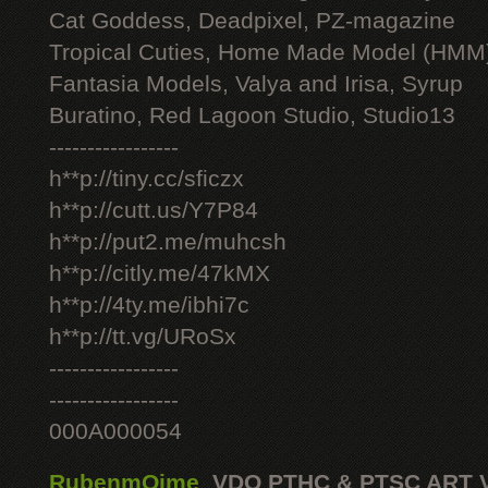
Cat Goddess, Deadpixel, PZ-magazine
Tropical Cuties, Home Made Model (HMM
Fantasia Models, Valya and Irisa, Syrup
Buratino, Red Lagoon Studio, Studio13
-----------------
h**p://tiny.cc/sficzx
h**p://cutt.us/Y7P84
h**p://put2.me/muhcsh
h**p://citly.me/47kMX
h**p://4ty.me/ibhi7c
h**p://tt.vg/URoSx
-----------------
-----------------
000A000054
RubenmOime
,
VDO PTHC & PTSC ART 