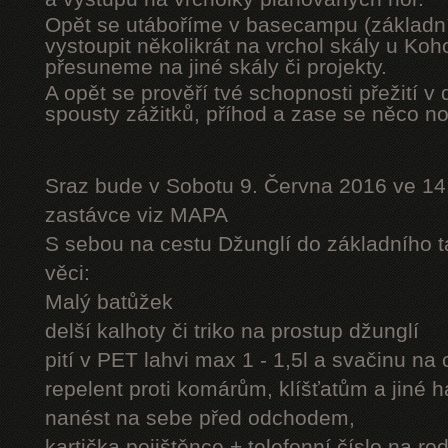
Opět se utáboříme v basecampu (základní
vystoupit několikrát na vrchol skály u Ko
přesuneme na jiné skály či projekty.
A opět se prověří tvé schopnosti přežití v 
spousty zážitků, příhod a zase se něco n
Sraz bude v Sobotu 9. Června 2016 ve 14
zastávce viz MAPA
S sebou na cestu Džunglí do základního tá
věci:
Malý batůžek
delší kalhoty či triko na prostup džunglí
pití v PET lahvi max 1 - 1,5l a svačinu na
repelent proti komárům, klíšťatům a jiné 
nanést na sebe před odchodem,
kartička pojištěnce + telefonní číslo na rod