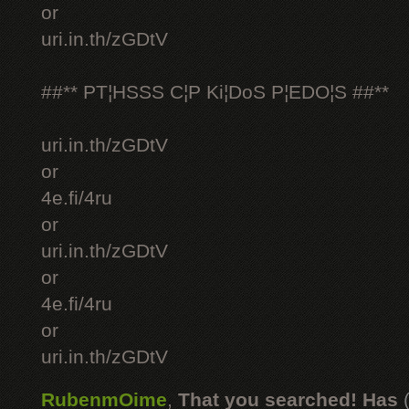
or
uri.in.th/zGDtV
##** PT¦HSSS C¦P Ki¦DoS P¦EDO¦S ##**
uri.in.th/zGDtV
or
4e.fi/4ru
or
uri.in.th/zGDtV
or
4e.fi/4ru
or
uri.in.th/zGDtV
RubenmOime
,
That you searched! Has