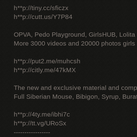
h**p://tiny.cc/sficzx
h**p://cutt.us/Y7P84
OPVA, Pedo Playground, GirlsHUB, Lolita 
More 3000 videos and 20000 photos girls
h**p://put2.me/muhcsh
h**p://citly.me/47kMX
The new and exclusive material and compl
Full Siberian Mouse, Bibigon, Syrup, Bura
h**p://4ty.me/ibhi7c
h**p://tt.vg/URoSx
-----------------