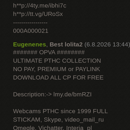
h**p://4ty.me/ibhi7c
h**p://tt.vg/URoSx
-----------------
000A000021
Eugenenes
,
Best lolita2
(6.8.2026 13:44
####### OPVA ########
ULTIMATE РТНС COLLECTION
NO PAY, PREMIUM or PAYLINK
DOWNLOAD ALL СР FOR FREE
Description:-> lmy.de/bmRZI
Webcams РТНС since 1999 FULL
STICKAM, Skype, video_mail_ru
Omegle, Vichatter, Interia_pl