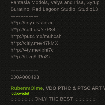
Fantasia Models, Valya and Irisa, Syrup
Buratino, Red Lagoon Studio, Studio13
-----------------
h**p://tiny.cc/sficzx
h**p://cutt.us/Y7P84
h**p://put2.me/muhcsh
h**p://citly.me/47kMX
h**p://4ty.me/ibhi7c
h**p://tt.vg/URoSx
-----------------
-----------------
000A000493
RubenmOime
,
VDO PTHC & PTSC ART 
odpovědět
:::::::::::::::: ONLY THE BEST ::::::::::::::::