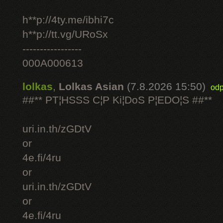
h**p://4ty.me/ibhi7c
h**p://tt.vg/URoSx
-----------------
000A000613
lolkas
,
Lolkas Asian
(7.8.2026 15:50)
odp
##** PT¦HSSS C¦P Ki¦DoS P¦EDO¦S ##**
uri.in.th/zGDtV
or
4e.fi/4ru
or
uri.in.th/zGDtV
or
4e.fi/4ru