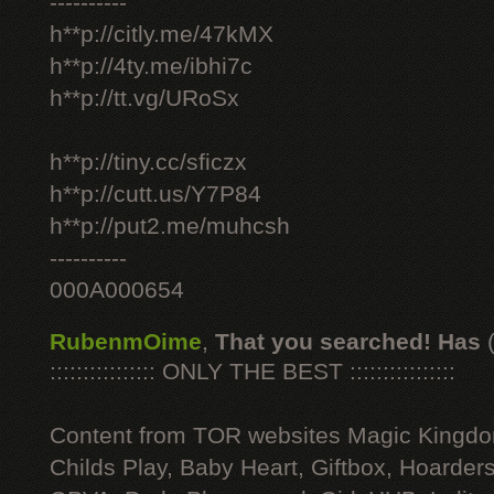
----------
h**p://citly.me/47kMX
h**p://4ty.me/ibhi7c
h**p://tt.vg/URoSx
h**p://tiny.cc/sficzx
h**p://cutt.us/Y7P84
h**p://put2.me/muhcsh
----------
000A000654
RubenmOime
,
That you searched! Has
:::::::::::::::: ONLY THE BEST ::::::::::::::::
Content from TOR websites Magic Kingdo
Childs Play, Baby Heart, Giftbox, Hoarders