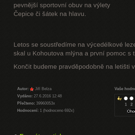
pevnější sportovní obuv na výlety
Čepice či šátek na hlavu.
Letos se soustředíme na výcedélkové leze
skal u Kohoutova mlýna a první pomoc s t
Končit budeme pravděpodobně na letišti v
Autor:
Jiří Belza
Vaše hodn
Vydáno:
27.6.2016 12:48
Přečteno:
39960053x
1
2
Hodnocení:
1 (hodnoceno 692x)