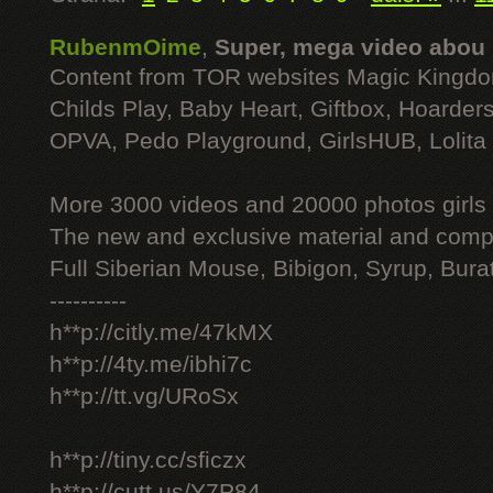
RubenmOime
,
Super, mega video abou
Content from TOR websites Magic Kingdo
Childs Play, Baby Heart, Giftbox, Hoarders
OPVA, Pedo Playground, GirlsHUB, Lolita 
More 3000 videos and 20000 photos girls
The new and exclusive material and compl
Full Siberian Mouse, Bibigon, Syrup, Bura
----------
h**p://citly.me/47kMX
h**p://4ty.me/ibhi7c
h**p://tt.vg/URoSx
h**p://tiny.cc/sficzx
h**p://cutt.us/Y7P84