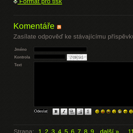
Formát pro tisk
Komentáře
Zasílate odpověď ke stávajícímu příspěvk
Jméno
Kontrola
Text
Strana:
1
2
3
4
5
6
7
8
9
další »
...
1