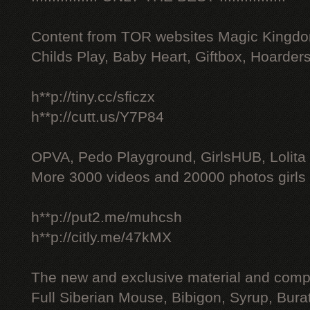
Content from TOR websites Magic Kingdo
Childs Play, Baby Heart, Giftbox, Hoarders
h**p://tiny.cc/sficzx
h**p://cutt.us/Y7P84
OPVA, Pedo Playground, GirlsHUB, Lolita 
More 3000 videos and 20000 photos girls
h**p://put2.me/muhcsh
h**p://citly.me/47kMX
The new and exclusive material and compl
Full Siberian Mouse, Bibigon, Syrup, Bura