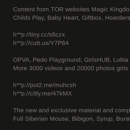
Content from TOR websites Magic Kingdo
Childs Play, Baby Heart, Giftbox, Hoarders
h**p://tiny.cc/sficzx
h**p://cutt.us/Y7P84
OPVA, Pedo Playground, GirlsHUB, Lolita 
More 3000 videos and 20000 photos girls
h**p://put2.me/muhcsh
h**p://citly.me/47kMX
The new and exclusive material and compl
Full Siberian Mouse, Bibigon, Syrup, Bura