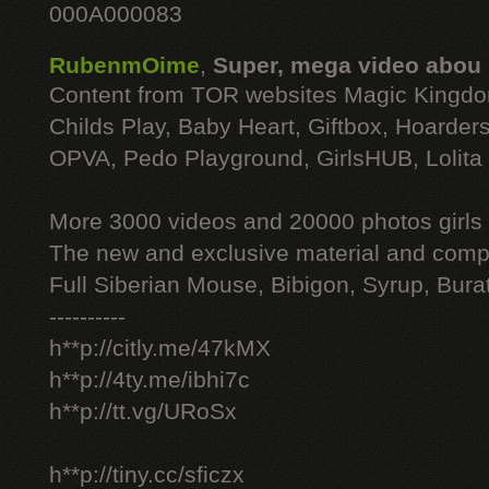
000A000083
RubenmOime
,
Super, mega video abou
Content from TOR websites Magic Kingdo
Childs Play, Baby Heart, Giftbox, Hoarders
OPVA, Pedo Playground, GirlsHUB, Lolita 
More 3000 videos and 20000 photos girls
The new and exclusive material and compl
Full Siberian Mouse, Bibigon, Syrup, Bura
----------
h**p://citly.me/47kMX
h**p://4ty.me/ibhi7c
h**p://tt.vg/URoSx
h**p://tiny.cc/sficzx