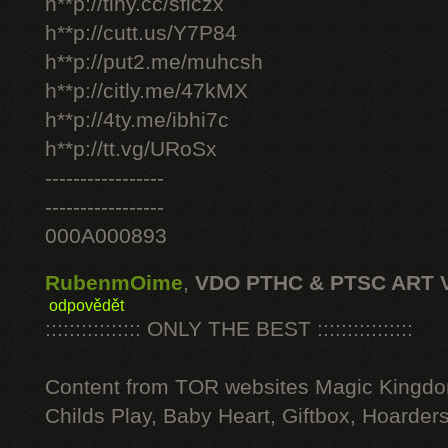
h**p://tiny.cc/sficzx
h**p://cutt.us/Y7P84
h**p://put2.me/muhcsh
h**p://citly.me/47kMX
h**p://4ty.me/ibhi7c
h**p://tt.vg/URoSx
-----------------
-----------------
000A000893
RubenmOime
,
VDO PTHC & PTSC ART 
odpovědět
:::::::::::::::: ONLY THE BEST ::::::::::::::::
Content from TOR websites Magic Kingdo
Childs Play, Baby Heart, Giftbox, Hoarders