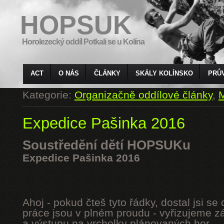
HOPSUK
Horolezecký oddíl Potkali se u Kolína
ACT
O NÁS
ČLÁNKY
SKÁLY KOLÍNSKO
PRŮ
Kategorie:
Organizačně oddílové články
,
M
Expedice Pašinka 2016
Soustředění dětí HOPSUKu
Expedice Pašinka 2016
Ahoj - pokud čteš tyto řádky, dostal jsi s
práce jsou v plném proudu - vyřizujeme z
a výstupu na vrcholky plánovaných hor.