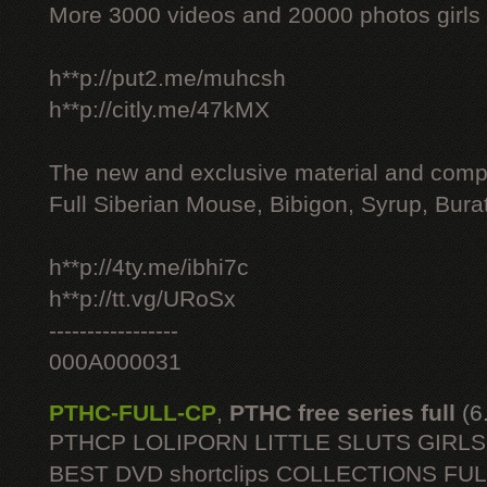
More 3000 videos and 20000 photos girls
h**p://put2.me/muhcsh
h**p://citly.me/47kMX
The new and exclusive material and compl
Full Siberian Mouse, Bibigon, Syrup, Bura
h**p://4ty.me/ibhi7c
h**p://tt.vg/URoSx
-----------------
000A000031
PTHC-FULL-CP
,
PTHC free series full
(6
PTHCP LOLIPORN LITTLE SLUTS GIRL
BEST DVD shortclips COLLECTIONS FU