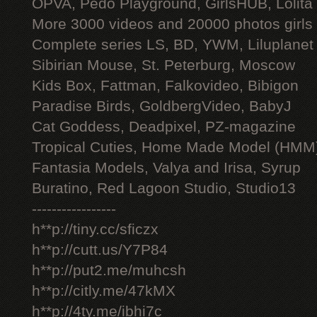
OPVA, Pedo Playground, GirlsHUB, Lolita 
More 3000 videos and 20000 photos girls
Complete series LS, BD, YWM, Liluplanet
Sibirian Mouse, St. Peterburg, Moscow
Kids Box, Fattman, Falkovideo, Bibigon
Paradise Birds, GoldbergVideo, BabyJ
Cat Goddess, Deadpixel, PZ-magazine
Tropical Cuties, Home Made Model (HMM
Fantasia Models, Valya and Irisa, Syrup
Buratino, Red Lagoon Studio, Studio13
-----------------
h**p://tiny.cc/sficzx
h**p://cutt.us/Y7P84
h**p://put2.me/muhcsh
h**p://citly.me/47kMX
h**p://4ty.me/ibhi7c