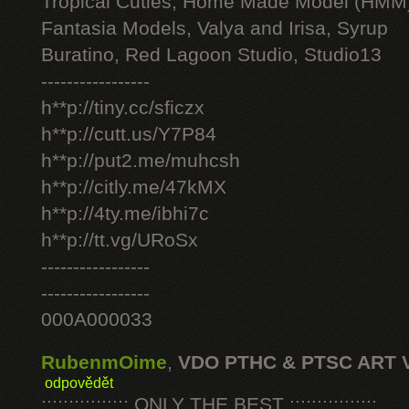
Tropical Cuties, Home Made Model (HMM
Fantasia Models, Valya and Irisa, Syrup
Buratino, Red Lagoon Studio, Studio13
-----------------
h**p://tiny.cc/sficzx
h**p://cutt.us/Y7P84
h**p://put2.me/muhcsh
h**p://citly.me/47kMX
h**p://4ty.me/ibhi7c
h**p://tt.vg/URoSx
-----------------
-----------------
000A000033
RubenmOime
,
VDO PTHC & PTSC ART 
odpovědět
:::::::::::::::: ONLY THE BEST ::::::::::::::::