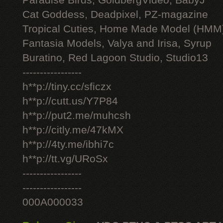
Paradise Birds, GoldbergVideo, BabyJ
Cat Goddess, Deadpixel, PZ-magazine
Tropical Cuties, Home Made Model (HMM
Fantasia Models, Valya and Irisa, Syrup
Buratino, Red Lagoon Studio, Studio13
-----------------
h**p://tiny.cc/sficzx
h**p://cutt.us/Y7P84
h**p://put2.me/muhcsh
h**p://citly.me/47kMX
h**p://4ty.me/ibhi7c
h**p://tt.vg/URoSx
-----------------
-----------------
000A000033