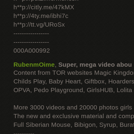
h**p://citly.me/47kMX
h**p://4ty.me/ibhi7c
h**p://tt.vg/URoSx
-----------------
-----------------
000A000992
RubenmOime
,
Super, mega video abou
Content from TOR websites Magic Kingdo
Childs Play, Baby Heart, Giftbox, Hoarders
OPVA, Pedo Playground, GirlsHUB, Lolita 
More 3000 videos and 20000 photos girls
The new and exclusive material and compl
Full Siberian Mouse, Bibigon, Syrup, Bura
----------