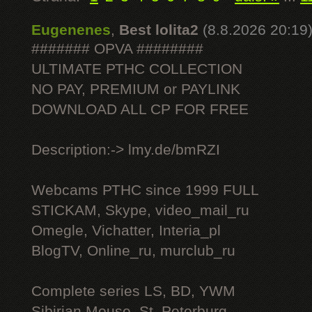
Eugenenes
,
Best lolita2
(8.8.2026 20:19
####### OPVA ########
ULTIMATE РТНС COLLECTION
NO PAY, PREMIUM or PAYLINK
DOWNLOAD ALL СР FOR FREE
Description:-> lmy.de/bmRZI
Webcams РТНС since 1999 FULL
STICKAM, Skype, video_mail_ru
Omegle, Vichatter, Interia_pl
BlogTV, Online_ru, murclub_ru
Complete series LS, BD, YWM
Sibirian Mouse, St. Peterburg