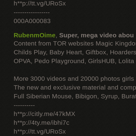
h**p://tt.vg/URoSx
-----------------
000A000083
RubenmOime
,
Super, mega video abou
Content from TOR websites Magic Kingdo
Childs Play, Baby Heart, Giftbox, Hoarders
OPVA, Pedo Playground, GirlsHUB, Lolita 
More 3000 videos and 20000 photos girls
The new and exclusive material and compl
Full Siberian Mouse, Bibigon, Syrup, Bura
----------
h**p://citly.me/47kMX
h**p://4ty.me/ibhi7c
h**p://tt.vg/URoSx