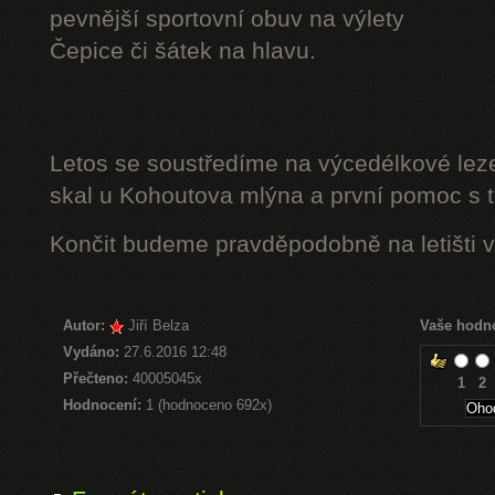
pevnější sportovní obuv na výlety
Čepice či šátek na hlavu.
Letos se soustředíme na výcedélkové leze
skal u Kohoutova mlýna a první pomoc s t
Končit budeme pravděpodobně na letišti v
Autor:
Jiří Belza
Vaše hodn
Vydáno:
27.6.2016 12:48
Přečteno:
40005045x
1
2
Hodnocení:
1 (hodnoceno 692x)