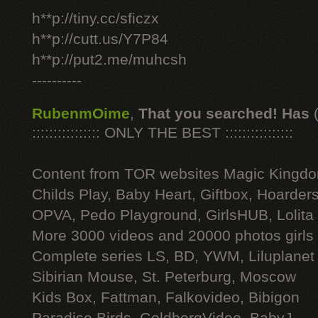
h**p://tiny.cc/sficzx
h**p://cutt.us/Y7P84
h**p://put2.me/muhcsh
----------
RubenmOime
,
That you searched! Has
:::::::::::::::: ONLY THE BEST ::::::::::::::::
Content from TOR websites Magic Kingdo
Childs Play, Baby Heart, Giftbox, Hoarders
OPVA, Pedo Playground, GirlsHUB, Lolita 
More 3000 videos and 20000 photos girls
Complete series LS, BD, YWM, Liluplanet
Sibirian Mouse, St. Peterburg, Moscow
Kids Box, Fattman, Falkovideo, Bibigon