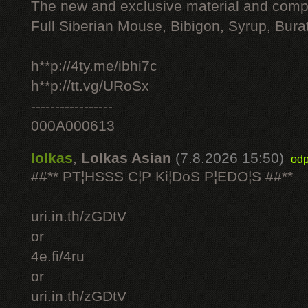
The new and exclusive material and compl
Full Siberian Mouse, Bibigon, Syrup, Bura
h**p://4ty.me/ibhi7c
h**p://tt.vg/URoSx
-----------------
000A000613
lolkas
,
Lolkas Asian
(7.8.2026 15:50)
odp
##** PT¦HSSS C¦P Ki¦DoS P¦EDO¦S ##**
uri.in.th/zGDtV
or
4e.fi/4ru
or
uri.in.th/zGDtV