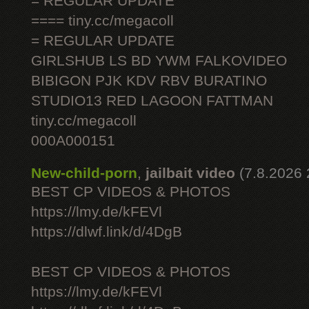
= REGULAR UPDATE
==== tiny.cc/megacoll
= REGULAR UPDATE
GIRLSHUB LS BD YWM FALKOVIDEO
BIBIGON PJK KDV RBV BURATINO
STUDIO13 RED LAGOON FATTMAN
tiny.cc/megacoll
000A000151
New-child-porn
,
jailbait video
(7.8.2026 
BEST CP VIDEOS & PHOTOS
https://lmy.de/kFEVl
https://dlwf.link/d/4DgB
BEST CP VIDEOS & PHOTOS
https://lmy.de/kFEVl