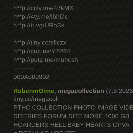
h**p://citly.me/47kMX
h**p://4ty.me/ibhi7c
h**p://tt.vg/URoSx
h**p://tiny.cc/sficzx
h**p://cutt.us/Y7P84
h**p://put2.me/muhcsh
----------
000A000902
RubenmOime
,
megacollection
(7.8.2026
tiny.cc/megacoll
PTHC COLLECTION PHOTO IMAGE VID
SITERIPS FORUM SITE MORE 4000 GB
HOARDERS HELL BABY HEARTS OPVA