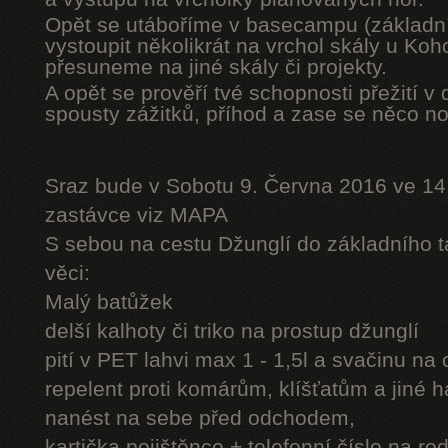
Opět se utáboříme v basecampu (základní
vystoupit několikrát na vrchol skály u Ko
přesuneme na jiné skály či projekty.
A opět se prověří tvé schopnosti přežití v 
spousty zážitků, příhod a zase se něco n
Sraz bude v Sobotu 9. Června 2016 ve 14
zastávce viz MAPA
S sebou na cestu Džunglí do základního tá
věci:
Malý batůžek
delší kalhoty či triko na prostup džunglí
pití v PET lahvi max 1 - 1,5l a svačinu na
repelent proti komárům, klíšťatům a jiné 
nanést na sebe před odchodem,
kartička pojištěnce + telefonní číslo na rod