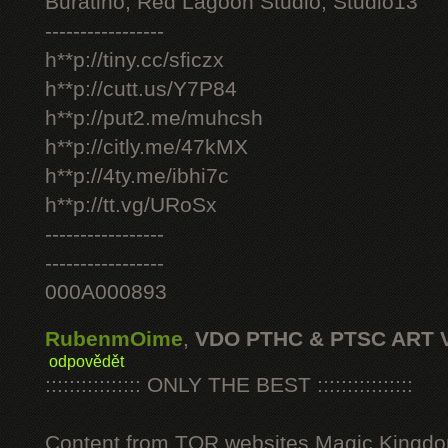
Buratino, Red Lagoon Studio, Studio13
-----------------
h**p://tiny.cc/sficzx
h**p://cutt.us/Y7P84
h**p://put2.me/muhcsh
h**p://citly.me/47kMX
h**p://4ty.me/ibhi7c
h**p://tt.vg/URoSx
-----------------
-----------------
000A000893
RubenmOime
,
VDO PTHC & PTSC ART 
odpovědět
:::::::::::::::: ONLY THE BEST ::::::::::::::::
Content from TOR websites Magic Kingdo