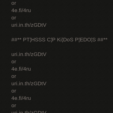
or
4e.fi/4ru
or
uri.in.th/zGDtV
##** PT¦HSSS C¦P Ki¦DoS P¦EDO¦S ##**
uri.in.th/zGDtV
or
4e.fi/4ru
or
uri.in.th/zGDtV
or
4e.fi/4ru
or
uri.in.th/zGDtV