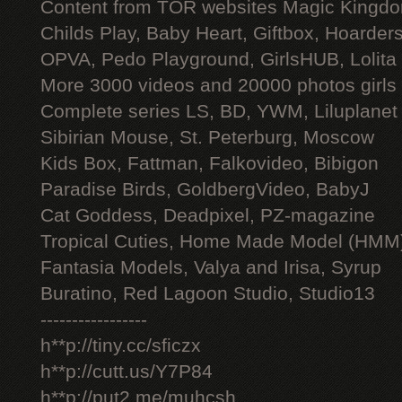
Content from TOR websites Magic Kingdo
Childs Play, Baby Heart, Giftbox, Hoarders
OPVA, Pedo Playground, GirlsHUB, Lolita 
More 3000 videos and 20000 photos girls
Complete series LS, BD, YWM, Liluplanet
Sibirian Mouse, St. Peterburg, Moscow
Kids Box, Fattman, Falkovideo, Bibigon
Paradise Birds, GoldbergVideo, BabyJ
Cat Goddess, Deadpixel, PZ-magazine
Tropical Cuties, Home Made Model (HMM
Fantasia Models, Valya and Irisa, Syrup
Buratino, Red Lagoon Studio, Studio13
-----------------
h**p://tiny.cc/sficzx
h**p://cutt.us/Y7P84
h**p://put2.me/muhcsh