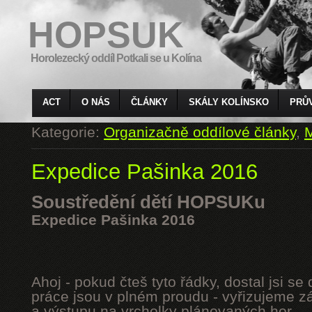
HOPSUK
Horolezecký oddíl Potkali se u Kolína
ACT
O NÁS
ČLÁNKY
SKÁLY KOLÍNSKO
PRŮ
Kategorie:
Organizačně oddílové články
,
M
Expedice Pašinka 2016
Soustředění dětí HOPSUKu
Expedice Pašinka 2016
Ahoj - pokud čteš tyto řádky, dostal jsi s
práce jsou v plném proudu - vyřizujeme z
a výstupu na vrcholky plánovaných hor.