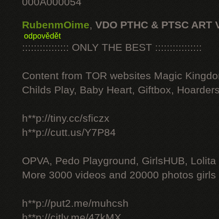
000A000054
RubenmOime
,
VDO PTHC & PTSC ART 
odpovědět
:::::::::::::::: ONLY THE BEST ::::::::::::::::
Content from TOR websites Magic Kingdo
Childs Play, Baby Heart, Giftbox, Hoarders
h**p://tiny.cc/sficzx
h**p://cutt.us/Y7P84
OPVA, Pedo Playground, GirlsHUB, Lolita 
More 3000 videos and 20000 photos girls
h**p://put2.me/muhcsh
h**p://citly.me/47kMX