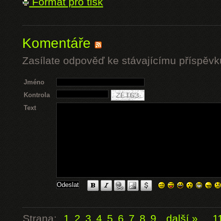
Formát pro tisk
Komentáře
Zasílate odpověď ke stávajícímu příspěvk
Jméno
Kontrola
Text
Strana:
1
2
3
4
5
6
7
8
9
další »
...
1