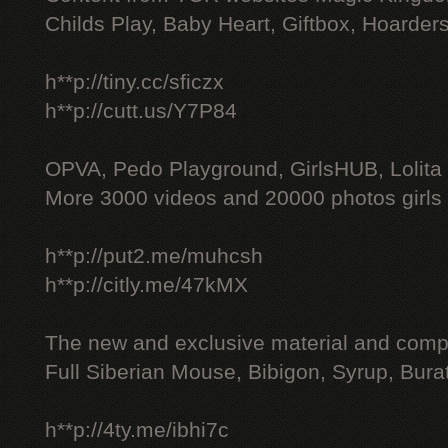
Childs Play, Baby Heart, Giftbox, Hoarders
h**p://tiny.cc/sficzx
h**p://cutt.us/Y7P84
OPVA, Pedo Playground, GirlsHUB, Lolita 
More 3000 videos and 20000 photos girls
h**p://put2.me/muhcsh
h**p://citly.me/47kMX
The new and exclusive material and compl
Full Siberian Mouse, Bibigon, Syrup, Bura
h**p://4ty.me/ibhi7c