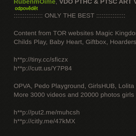
RubenmOime
,
VDO PTHC & PTSC ART 
odpovědět
:::::::::::::::: ONLY THE BEST ::::::::::::::::
Content from TOR websites Magic Kingdo
Childs Play, Baby Heart, Giftbox, Hoarders
h**p://tiny.cc/sficzx
h**p://cutt.us/Y7P84
OPVA, Pedo Playground, GirlsHUB, Lolita 
More 3000 videos and 20000 photos girls
h**p://put2.me/muhcsh
h**p://citly.me/47kMX