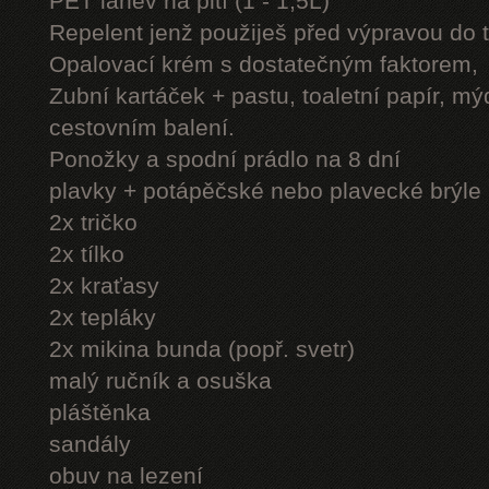
PET láhev na pití (1 - 1,5L)
Repelent jenž použiješ před výpravou do 
Opalovací krém s dostatečným faktorem,
Zubní kartáček + pastu, toaletní papír, mý
cestovním balení.
Ponožky a spodní prádlo na 8 dní
plavky + potápěčské nebo plavecké brýle
2x tričko
2x tílko
2x kraťasy
2x tepláky
2x mikina bunda (popř. svetr)
malý ručník a osuška
pláštěnka
sandály
obuv na lezení