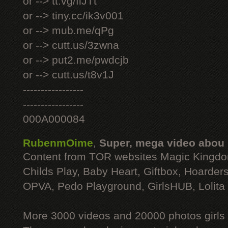
or --> tt.vg/fiJTt
or --> tiny.cc/ik3v001
or --> mub.me/qPg
or --> cutt.us/3zwna
or --> put2.me/pwdcjb
or --> cutt.us/t8v1J
-----------------
-----------------
000A000084
RubenmOime
,
Super, mega video abou
Content from TOR websites Magic Kingdo
Childs Play, Baby Heart, Giftbox, Hoarders
OPVA, Pedo Playground, GirlsHUB, Lolita 
More 3000 videos and 20000 photos girls