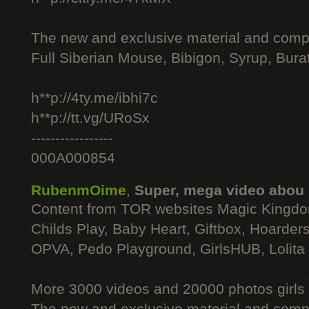
The new and exclusive material and compl
Full Siberian Mouse, Bibigon, Syrup, Bura
h**p://4ty.me/ibhi7c
h**p://tt.vg/URoSx
-----------------
000A000854
RubenmOime
,
Super, mega video abou
Content from TOR websites Magic Kingdo
Childs Play, Baby Heart, Giftbox, Hoarders
OPVA, Pedo Playground, GirlsHUB, Lolita 
More 3000 videos and 20000 photos girls