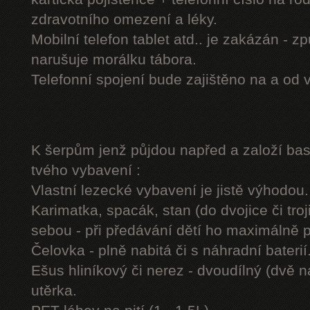
zdravotního omezení a léky.
Mobilní telefon tablet atd.. je zakázán - 
narušuje morálku tábora.
Telefonní spojení bude zajištěno na a od 
K šerpům jenž půjdou napřed a založí b
tvého vybavení :
Vlastní lezecké vybavení je jistě výhodou.
Karimatka, spacák, stan (do dvojice či troj
sebou - při předávání dětí ho maximálně 
Čelovka - plně nabitá či s náhradní baterií
Ešus hliníkový či nerez - dvoudílný (dvě n
utěrka.