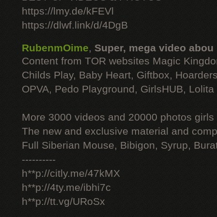
https://lmy.de/kFEVl
https://dlwf.link/d/4DgB
RubenmOime
,
Super, mega video abou
Content from TOR websites Magic Kingdo
Childs Play, Baby Heart, Giftbox, Hoarders
OPVA, Pedo Playground, GirlsHUB, Lolita 
More 3000 videos and 20000 photos girls
The new and exclusive material and compl
Full Siberian Mouse, Bibigon, Syrup, Bura
----------
h**p://citly.me/47kMX
h**p://4ty.me/ibhi7c
h**p://tt.vg/URoSx