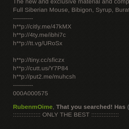
The new and exclusive material and compl
Full Siberian Mouse, Bibigon, Syrup, Bura
----------
h**p://citly.me/47kMX
h**p://4ty.me/ibhi7c
h**p://tt.vg/URoSx
h**p://tiny.cc/sficzx
h**p://cutt.us/Y7P84
h**p://put2.me/muhcsh
----------
000A000575
RubenmOime
,
That you searched! Has
:::::::::::::::: ONLY THE BEST ::::::::::::::::