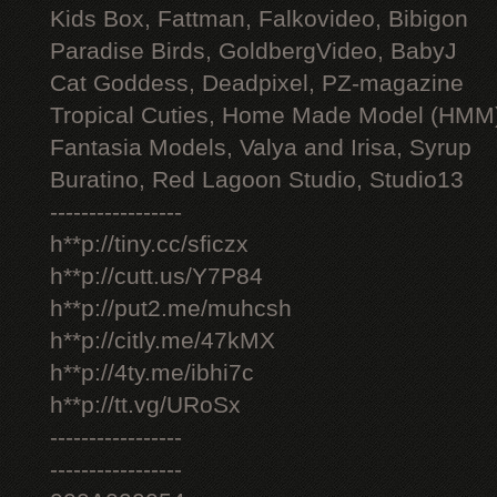
Kids Box, Fattman, Falkovideo, Bibigon
Paradise Birds, GoldbergVideo, BabyJ
Cat Goddess, Deadpixel, PZ-magazine
Tropical Cuties, Home Made Model (HMM
Fantasia Models, Valya and Irisa, Syrup
Buratino, Red Lagoon Studio, Studio13
-----------------
h**p://tiny.cc/sficzx
h**p://cutt.us/Y7P84
h**p://put2.me/muhcsh
h**p://citly.me/47kMX
h**p://4ty.me/ibhi7c
h**p://tt.vg/URoSx
-----------------
-----------------