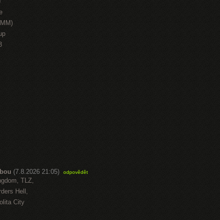
J
e
HMM)
up
3
abou
(7.8.2026 21:05)
odpovědět
ngdom, TLZ,
ders Hell,
lita City