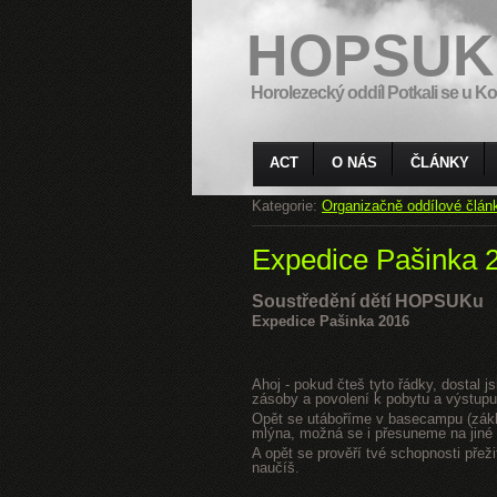
HOPSUK
Horolezecký oddíl Potkali se u Ko
ACT
O NÁS
ČLÁNKY
Kategorie:
Organizačně oddílové člán
Expedice Pašinka 
Soustředění dětí HOPSUKu
Expedice Pašinka 2016
Ahoj - pokud čteš tyto řádky, dostal 
zásoby a povolení k pobytu a výstupu
Opět se utáboříme v basecampu (zákla
mlýna, možná se i přesuneme na jiné s
A opět se prověří tvé schopnosti přeži
naučíš.