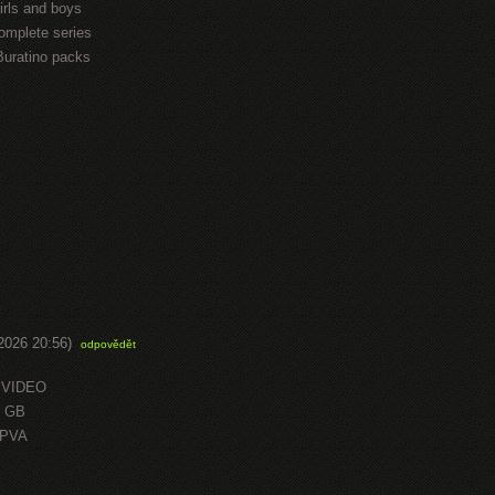
irls and boys
omplete series
Buratino packs
.2026 20:56)
odpovědět
 VIDEO
0 GB
OPVA