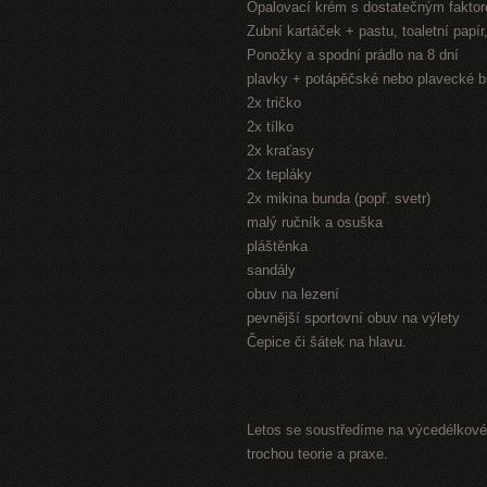
Opalovací krém s dostatečným fakto
Zubní kartáček + pastu, toaletní papí
Ponožky a spodní prádlo na 8 dní
plavky + potápěčské nebo plavecké b
2x tričko
2x tílko
2x kraťasy
2x tepláky
2x mikina bunda (popř. svetr)
malý ručník a osuška
pláštěnka
sandály
obuv na lezení
pevnější sportovní obuv na výlety
Čepice či šátek na hlavu.
Letos se soustředíme na výcedélkové 
trochou teorie a praxe.