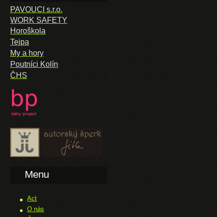
PAVOUCI s.r.o.
WORK SAFETY
Horoškola
Tejpa
My a hory
Poutníci Kolín
ČHS
Menu
Act
O nás