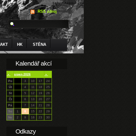
RSS zdroj
AKT
HK
STĚNA
Kalendář akcí
«
srpen 2026
»
Po
3
10
17
24
Út
4
11
18
25
St
5
12
19
26
Čt
6
13
20
27
Pá
7
14
21
28
So
1
8
15
22
29
Ne
2
9
16
23
30
Odkazy