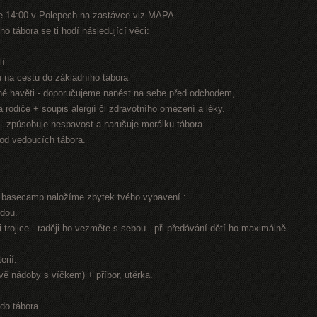
e 14:00 v Polepech na zastávce viz MAPA
o tábora se ti hodí následující věci:
lí
nu na cestu do základního tábora
jiné havěti - doporučujeme nanést na sebe před odchodem,
na rodiče + soupis alergií či zdravotního omezení a léky.
n - způsobuje nespavost a narušuje morálku tábora.
 od vedoucích tábora.
í basecamp naložíme zbytek tvého vybavení :
odou.
 trojice - raději ho vezměte s sebou - při předávání dětí ho maximálně
erií.
dvě nádoby s víčkem) + příbor, utěrka.
 do tábora