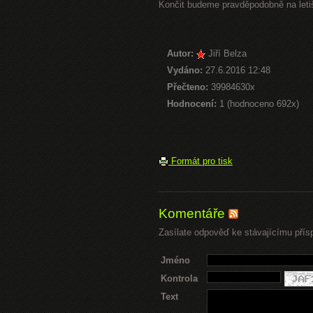
Končit budeme pravděpodobně na letiš
Autor:
Jiří Belza
Vydáno:
27.6.2016 12:48
Přečteno:
39984630x
Hodnocení:
1 (hodnoceno 692x)
Formát pro tisk
Komentáře
Zasílate odpověď ke stávajícímu přís
Jméno
Kontrola
Text