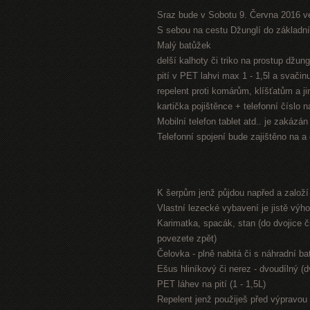
Sraz bude v Sobotu 9. Června 2016 v
S sebou na cestu Džunglí do základníh
Malý batůžek
delší kalhoty či triko na prostup džung
pití v PET lahvi max 1 - 1,5l a svači
repelent proti komárům, klíšťatům a 
kartička pojištěnce + telefonní číslo 
Mobilní telefon tablet atd.. je zakázá
Telefonní spojení bude zajištěno na a
K šerpům jenž půjdou napřed a založ
Vlastní lezecké vybavení je jistě výh
Karimatka, spacák, stan (do dvojice či
povezete zpět)
Čelovka - plně nabitá či s náhradní bat
Ešus hliníkový či nerez - dvoudílný (
PET láhev na pití (1 - 1,5L)
Repelent jenž použiješ před výpravou