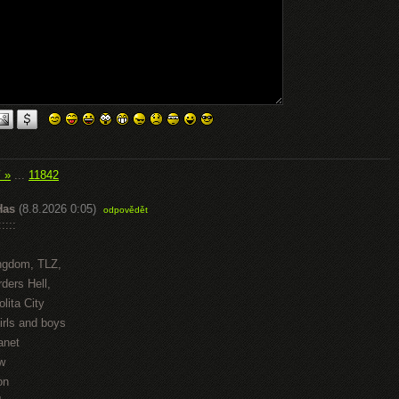
í »
...
11842
Has
(8.8.2026 0:05)
odpovědět
::::
ngdom, TLZ,
ders Hell,
lita City
irls and boys
anet
w
on