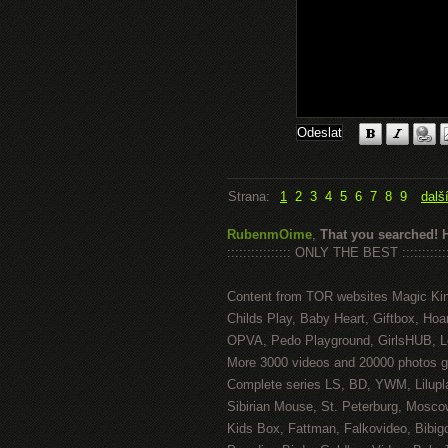
Strana:
1
2
3
4
5
6
7
8
9
dalš
RubenmOime
,
That you searched! 
:::::::::::::::: ONLY THE BEST ::::::::::::
Content from TOR websites Magic Ki
Childs Play, Baby Heart, Giftbox, Hoar
OPVA, Pedo Playground, GirlsHUB, Lo
More 3000 videos and 20000 photos g
Complete series LS, BD, YWM, Lilupl
Sibirian Mouse, St. Peterburg, Mosco
Kids Box, Fattman, Falkovideo, Bibig