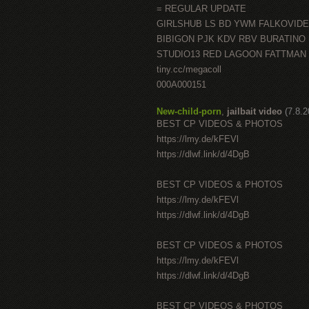
= REGULAR UPDATE
GIRLSHUB LS BD YWM FALKOVID
BIBIGON PJK KDV RBV BURATINO
STUDIO13 RED LAGOON FATTMAN
tiny.cc/megacoll
000A000151
New-child-porn
,
jailbait video
(7.8.
BEST CP VIDEOS & PHOTOS
https://lmy.de/kFEVl
https://dlwf.link/d/4DgB
BEST CP VIDEOS & PHOTOS
https://lmy.de/kFEVl
https://dlwf.link/d/4DgB
BEST CP VIDEOS & PHOTOS
https://lmy.de/kFEVl
https://dlwf.link/d/4DgB
BEST CP VIDEOS & PHOTOS