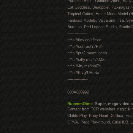
Paradise Birds, GoldbergVideo, Baby
Cat Goddess, Deadpixel, PZ-magazin
Tropical Cuties, Home Made Model (
Fantasia Models, Valya and Irisa, Syr
Buratino, Red Lagoon Studio, Studio1
-----------------
h**p://tiny.cc/sficzx
h**p://cutt.us/Y7P84
h**p://put2.me/muhcsh
h**p://citly.me/47kMX
h**p://4ty.me/ibhi7c
h**p://tt.vg/URoSx
-----------------
-----------------
000A000992
RubenmOime
,
Super, mega video 
Content from TOR websites Magic Ki
Childs Play, Baby Heart, Giftbox, Hoar
OPVA, Pedo Playground, GirlsHUB, Lo