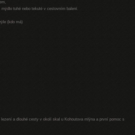
rem,
r, mýdlo tuhé nebo tekuté v cestovním balení.
rýle (kdo má)
lezení a dlouhé cesty v okolí skal u Kohoutova mlýna a první pomoc s