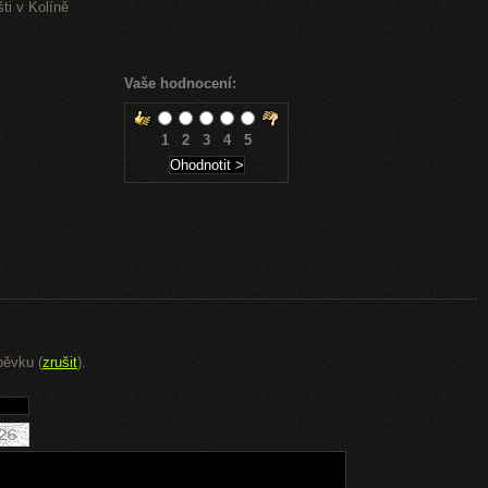
ti v Kolíně
Vaše hodnocení:
1
2
3
4
5
pěvku (
zrušit
).