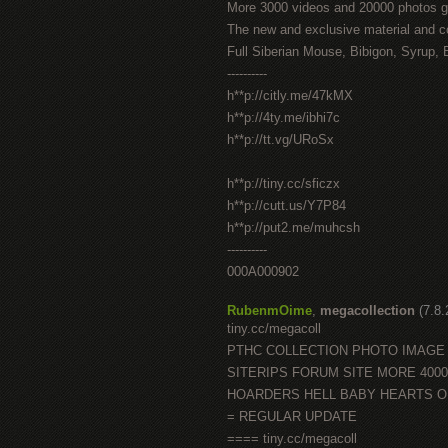
More 3000 videos and 20000 photos g
The new and exclusive material and c
Full Siberian Mouse, Bibigon, Syrup, 
----------
h**p://citly.me/47kMX
h**p://4ty.me/ibhi7c
h**p://tt.vg/URoSx
h**p://tiny.cc/sficzx
h**p://cutt.us/Y7P84
h**p://put2.me/muhcsh
----------
000A000902
RubenmOime
,
megacollection
(7.8
tiny.cc/megacoll
PTHC COLLECTION PHOTO IMAGE
SITERIPS FORUM SITE MORE 400
HOARDERS HELL BABY HEARTS 
= REGULAR UPDATE
==== tiny.cc/megacoll