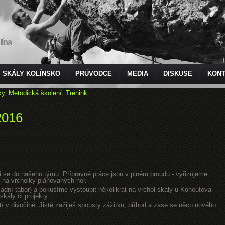
lína
SKÁLY KOLÍNSKO
PRŮVODCE
MEDIA
DISKUSE
KONT
ky
,
Metodická školení
,
Trénink
2016
jsi se do našeho týmu. Přípravné práce jsou v plném proudu - vyřizujeme
 na vrcholky plánovaných hor.
dní tábor) a pokusíme vystoupit několikrát na vrchol skály u Kohoutova
kály či projekty.
tí v divočině. Jistě zažiješ spousty zážitků, příhod a zase se něco nového