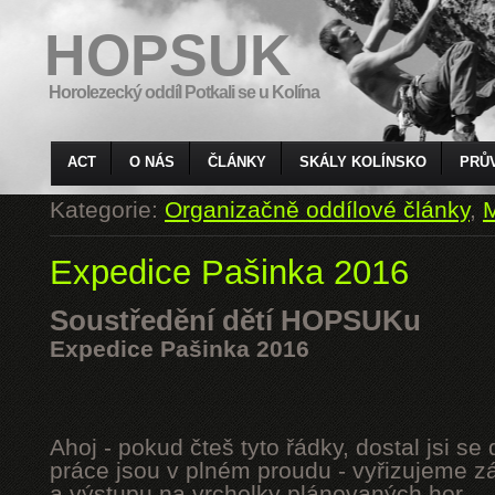
HOPSUK
Horolezecký oddíl Potkali se u Kolína
ACT
O NÁS
ČLÁNKY
SKÁLY KOLÍNSKO
PRŮ
Kategorie:
Organizačně oddílové články
,
M
Expedice Pašinka 2016
Soustředění dětí HOPSUKu
Expedice Pašinka 2016
Ahoj - pokud čteš tyto řádky, dostal jsi s
práce jsou v plném proudu - vyřizujeme z
a výstupu na vrcholky plánovaných hor.