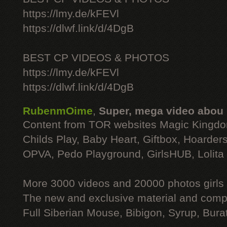
https://lmy.de/kFEVl
https://dlwf.link/d/4DgB
BEST CP VIDEOS & PHOTOS
https://lmy.de/kFEVl
https://dlwf.link/d/4DgB
RubenmOime
,
Super, mega video abou
Content from TOR websites Magic Kingdo
Childs Play, Baby Heart, Giftbox, Hoarders
OPVA, Pedo Playground, GirlsHUB, Lolita 
More 3000 videos and 20000 photos girls
The new and exclusive material and compl
Full Siberian Mouse, Bibigon, Syrup, Bura