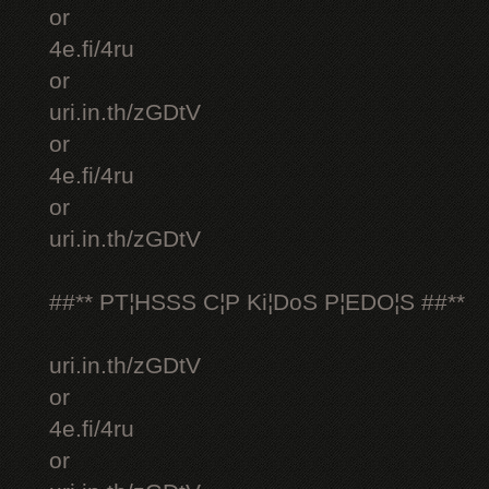
or
4e.fi/4ru
or
uri.in.th/zGDtV
or
4e.fi/4ru
or
uri.in.th/zGDtV
##** PT¦HSSS C¦P Ki¦DoS P¦EDO¦S ##**
uri.in.th/zGDtV
or
4e.fi/4ru
or