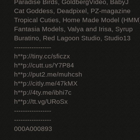
Paradise Birds, GoldbergVideo, BabyJ
Cat Goddess, Deadpixel, PZ-magazine
Tropical Cuties, Home Made Model (HMM
Fantasia Models, Valya and Irisa, Syrup
Buratino, Red Lagoon Studio, Studio13
-----------------
h**p://tiny.cc/sficzx
h**p://cutt.us/Y7P84
h**p://put2.me/muhcsh
h**p://citly.me/47kMX
h**p://4ty.me/ibhi7c
h**p://tt.vg/URoSx
-----------------
-----------------
000A000893