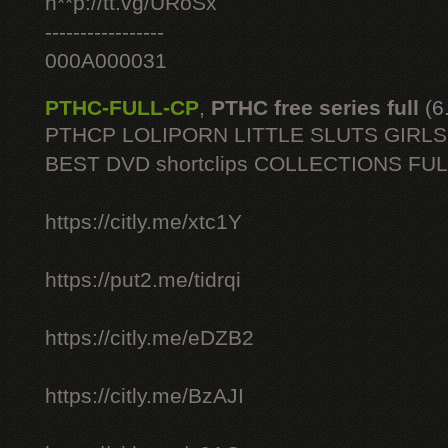
h**p://tt.vg/URoSx
-----------------
000A000031
PTHC-FULL-CP
,
PTHC free series full
(6
PTHCP LOLIPORN LITTLE SLUTS GIRL
BEST DVD shortclips COLLECTIONS FU
https://citly.me/xtc1Y
https://put2.me/tidrqi
https://citly.me/eDZB2
https://citly.me/BzAJI