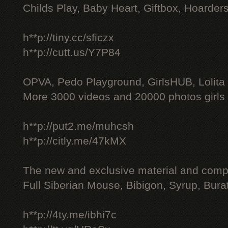
Childs Play, Baby Heart, Giftbox, Hoarders
h**p://tiny.cc/sficzx
h**p://cutt.us/Y7P84
OPVA, Pedo Playground, GirlsHUB, Lolita 
More 3000 videos and 20000 photos girls
h**p://put2.me/muhcsh
h**p://citly.me/47kMX
The new and exclusive material and compl
Full Siberian Mouse, Bibigon, Syrup, Bura
h**p://4ty.me/ibhi7c