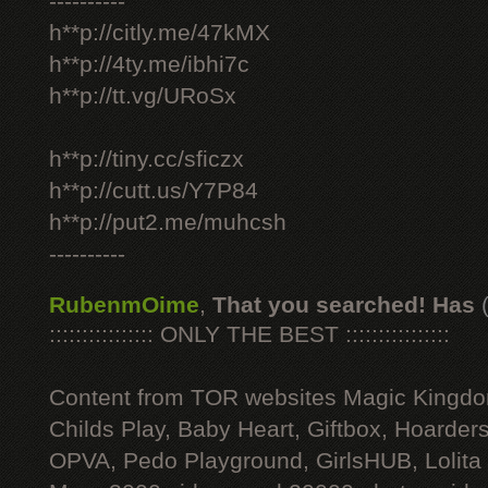
----------
h**p://citly.me/47kMX
h**p://4ty.me/ibhi7c
h**p://tt.vg/URoSx
h**p://tiny.cc/sficzx
h**p://cutt.us/Y7P84
h**p://put2.me/muhcsh
----------
RubenmOime
,
That you searched! Has
:::::::::::::::: ONLY THE BEST ::::::::::::::::
Content from TOR websites Magic Kingdo
Childs Play, Baby Heart, Giftbox, Hoarders
OPVA, Pedo Playground, GirlsHUB, Lolita 