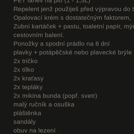
PET láhev na pití (1 - 1,5L)
Repelent jenž použiješ před výpravou do 
Opalovací krém s dostatečným faktorem,
Zubní kartáček + pastu, toaletní papír, mý
cestovním balení.
Ponožky a spodní prádlo na 8 dní
plavky + potápěčské nebo plavecké brýle
2x tričko
2x tílko
2x kraťasy
2x tepláky
2x mikina bunda (popř. svetr)
malý ručník a osuška
pláštěnka
sandály
obuv na lezení