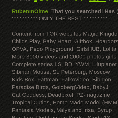
RubenmOime
,
That you searched! Has
:::::::::::::::: ONLY THE BEST ::::::::::::::::
Content from TOR websites Magic Kingdo
Childs Play, Baby Heart, Giftbox, Hoarders
OPVA, Pedo Playground, GirlsHUB, Lolita 
More 3000 videos and 20000 photos girls
Complete series LS, BD, YWM, Liluplanet
Sibirian Mouse, St. Peterburg, Moscow
Kids Box, Fattman, Falkovideo, Bibigon
Paradise Birds, GoldbergVideo, BabyJ
Cat Goddess, Deadpixel, PZ-magazine
Tropical Cuties, Home Made Model (HMM
Fantasia Models, Valya and Irisa, Syrup
Buratino, Red Lagoon Studio, Studio13