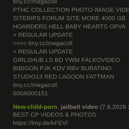
tiny.cc/megacoll
PTHC COLLECTION PHOTO IMAGE VID
SITERIPS FORUM SITE MORE 4000 GB
HOARDERS HELL BABY HEARTS OPVA
= REGULAR UPDATE
==== tiny.cc/megacoll
= REGULAR UPDATE
GIRLSHUB LS BD YWM FALKOVIDEO
BIBIGON PJK KDV RBV BURATINO
STUDIO13 RED LAGOON FATTMAN
tiny.cc/megacoll
000A000151
New-child-porn
,
jailbait video
(7.8.2026 
BEST CP VIDEOS & PHOTOS
https://lmy.de/kFEVl