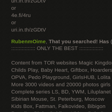
uri.in.th/zGDtV
or
4e.fi/4ru
or
uri.in.th/zGDtV
RubenmOime
,
That you searched! Has
:::::::::::::::: ONLY THE BEST ::::::::::::::::
Content from TOR websites Magic Kingdo
Childs Play, Baby Heart, Giftbox, Hoarders
OPVA, Pedo Playground, GirlsHUB, Lolita 
More 3000 videos and 20000 photos girls
Complete series LS, BD, YWM, Liluplanet
Sibirian Mouse, St. Peterburg, Moscow
Kids Box, Fattman, Falkovideo, Bibigon