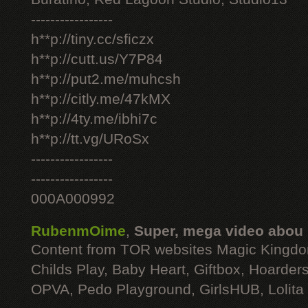
-----------------
h**p://tiny.cc/sficzx
h**p://cutt.us/Y7P84
h**p://put2.me/muhcsh
h**p://citly.me/47kMX
h**p://4ty.me/ibhi7c
h**p://tt.vg/URoSx
-----------------
-----------------
000A000992
RubenmOime
,
Super, mega video abou
Content from TOR websites Magic Kingdo
Childs Play, Baby Heart, Giftbox, Hoarders
OPVA, Pedo Playground, GirlsHUB, Lolita 