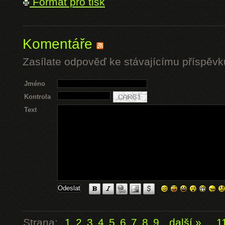
Formát pro tisk
Komentáře
Zasílate odpověď ke stávajícímu příspěvk
Jméno
Kontrola
Text
Strana:
1
2
3
4
5
6
7
8
9
další »
...
1