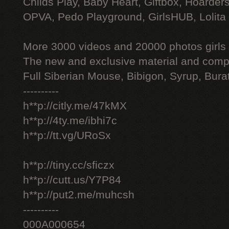
Childs Play, Baby Heart, Giftbox, Hoarders
OPVA, Pedo Playground, GirlsHUB, Lolita 
More 3000 videos and 20000 photos girls
The new and exclusive material and compl
Full Siberian Mouse, Bibigon, Syrup, Bura
----------
h**p://citly.me/47kMX
h**p://4ty.me/ibhi7c
h**p://tt.vg/URoSx
h**p://tiny.cc/sficzx
h**p://cutt.us/Y7P84
h**p://put2.me/muhcsh
----------
000A000654