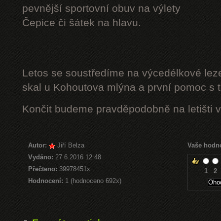
pevnější sportovní obuv na výlety
Čepice či šátek na hlavu.
Letos se soustředíme na výcedélkové leze
skal u Kohoutova mlýna a první pomoc s t
Končit budeme pravděpodobně na letišti v
Autor:
Jiří Belza
Vaše hodn
Vydáno:
27.6.2016 12:48
Přečteno:
39978451x
1
2
Hodnocení:
1 (hodnoceno 692x)