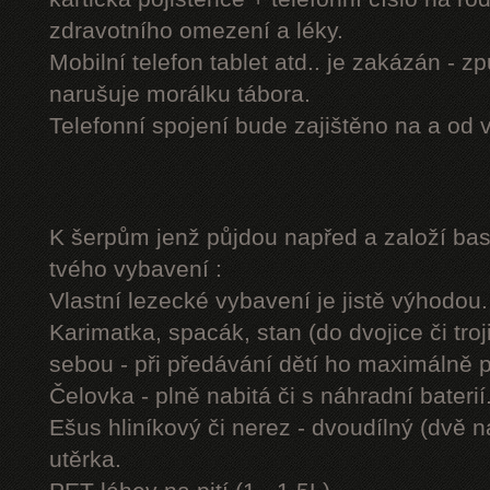
zdravotního omezení a léky.
Mobilní telefon tablet atd.. je zakázán - 
narušuje morálku tábora.
Telefonní spojení bude zajištěno na a od 
K šerpům jenž půjdou napřed a založí b
tvého vybavení :
Vlastní lezecké vybavení je jistě výhodou.
Karimatka, spacák, stan (do dvojice či troj
sebou - při předávání dětí ho maximálně 
Čelovka - plně nabitá či s náhradní baterií
Ešus hliníkový či nerez - dvoudílný (dvě n
utěrka.