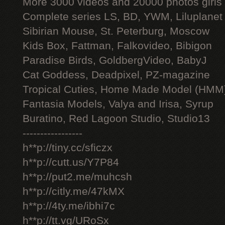
More 3000 videos and 20000 photos girls
Complete series LS, BD, YWM, Liluplanet
Sibirian Mouse, St. Peterburg, Moscow
Kids Box, Fattman, Falkovideo, Bibigon
Paradise Birds, GoldbergVideo, BabyJ
Cat Goddess, Deadpixel, PZ-magazine
Tropical Cuties, Home Made Model (HMM
Fantasia Models, Valya and Irisa, Syrup
Buratino, Red Lagoon Studio, Studio13
-----------------
h**p://tiny.cc/sficzx
h**p://cutt.us/Y7P84
h**p://put2.me/muhcsh
h**p://citly.me/47kMX
h**p://4ty.me/ibhi7c
h**p://tt.vg/URoSx