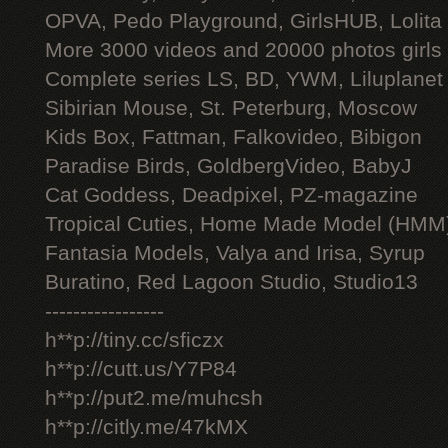
OPVA, Pedo Playground, GirlsHUB, Lolita 
More 3000 videos and 20000 photos girls
Complete series LS, BD, YWM, Liluplanet
Sibirian Mouse, St. Peterburg, Moscow
Kids Box, Fattman, Falkovideo, Bibigon
Paradise Birds, GoldbergVideo, BabyJ
Cat Goddess, Deadpixel, PZ-magazine
Tropical Cuties, Home Made Model (HMM
Fantasia Models, Valya and Irisa, Syrup
Buratino, Red Lagoon Studio, Studio13
-----------------
h**p://tiny.cc/sficzx
h**p://cutt.us/Y7P84
h**p://put2.me/muhcsh
h**p://citly.me/47kMX