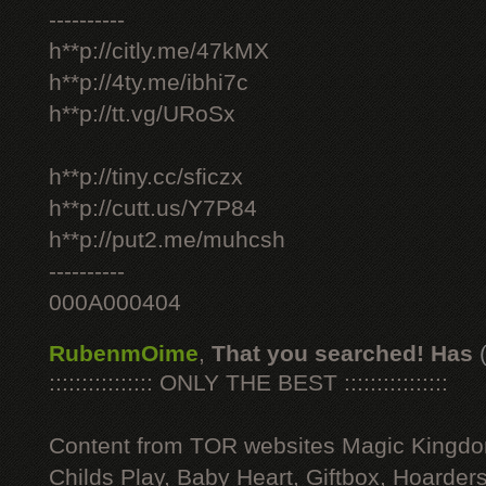
----------
h**p://citly.me/47kMX
h**p://4ty.me/ibhi7c
h**p://tt.vg/URoSx
h**p://tiny.cc/sficzx
h**p://cutt.us/Y7P84
h**p://put2.me/muhcsh
----------
000A000404
RubenmOime
,
That you searched! Has
:::::::::::::::: ONLY THE BEST ::::::::::::::::
Content from TOR websites Magic Kingdo
Childs Play, Baby Heart, Giftbox, Hoarders