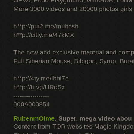
OPVA, Pedo Playground, GirlsHUB, Lolita 
More 3000 videos and 20000 photos girls
h**p://put2.me/muhcsh
h**p://citly.me/47kMX
The new and exclusive material and compl
Full Siberian Mouse, Bibigon, Syrup, Bura
h**p://4ty.me/ibhi7c
h**p://tt.vg/URoSx
-----------------
000A000854
RubenmOime
,
Super, mega video abou
Content from TOR websites Magic Kingdo