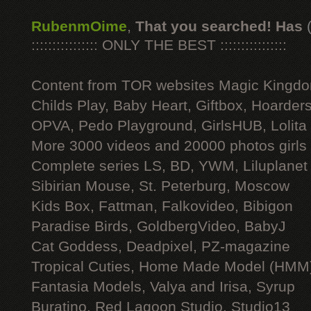
RubenmOime
,
That you searched! Has
:::::::::::::::: ONLY THE BEST ::::::::::::::::
Content from TOR websites Magic Kingdo
Childs Play, Baby Heart, Giftbox, Hoarders
OPVA, Pedo Playground, GirlsHUB, Lolita 
More 3000 videos and 20000 photos girls
Complete series LS, BD, YWM, Liluplanet
Sibirian Mouse, St. Peterburg, Moscow
Kids Box, Fattman, Falkovideo, Bibigon
Paradise Birds, GoldbergVideo, BabyJ
Cat Goddess, Deadpixel, PZ-magazine
Tropical Cuties, Home Made Model (HMM
Fantasia Models, Valya and Irisa, Syrup
Buratino, Red Lagoon Studio, Studio13