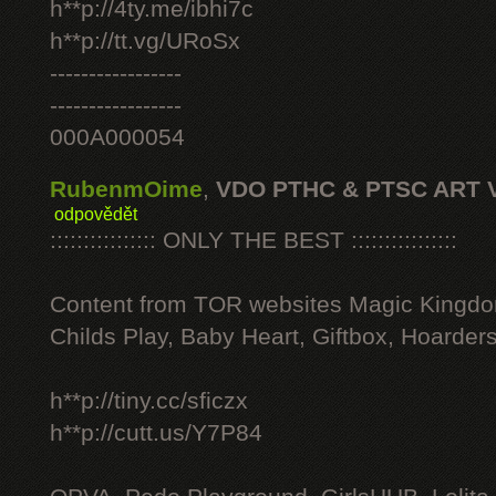
h**p://4ty.me/ibhi7c
h**p://tt.vg/URoSx
-----------------
-----------------
000A000054
RubenmOime
,
VDO PTHC & PTSC ART 
odpovědět
:::::::::::::::: ONLY THE BEST ::::::::::::::::
Content from TOR websites Magic Kingdo
Childs Play, Baby Heart, Giftbox, Hoarders
h**p://tiny.cc/sficzx
h**p://cutt.us/Y7P84