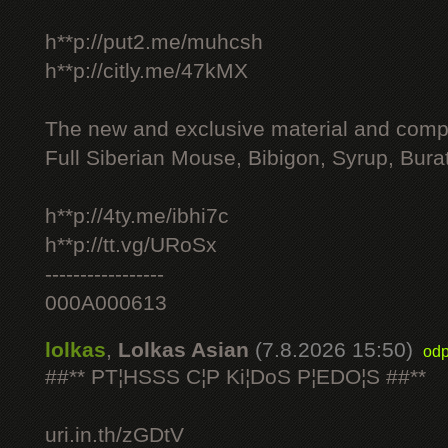
h**p://put2.me/muhcsh
h**p://citly.me/47kMX
The new and exclusive material and compl
Full Siberian Mouse, Bibigon, Syrup, Bura
h**p://4ty.me/ibhi7c
h**p://tt.vg/URoSx
-----------------
000A000613
lolkas
,
Lolkas Asian
(7.8.2026 15:50)
odp
##** PT¦HSSS C¦P Ki¦DoS P¦EDO¦S ##**
uri.in.th/zGDtV