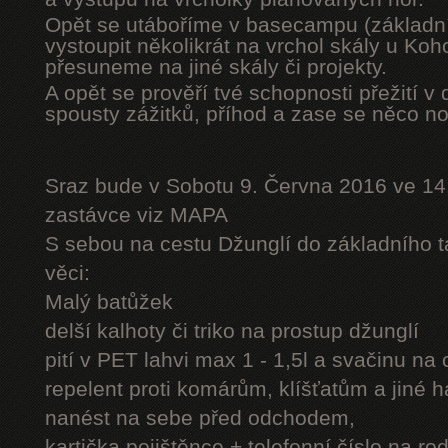
Opět se utáboříme v basecampu (základní
vystoupit několikrát na vrchol skály u Ko
přesuneme na jiné skály či projekty.
A opět se prověří tvé schopnosti přežití v 
spousty zážitků, příhod a zase se něco n
Sraz bude v Sobotu 9. Června 2016 ve 14
zastávce viz MAPA
S sebou na cestu Džunglí do základního tá
věci:
Malý batůžek
delší kalhoty či triko na prostup džunglí
pití v PET lahvi max 1 - 1,5l a svačinu na
repelent proti komárům, klíšťatům a jiné 
nanést na sebe před odchodem,
kartička pojištěnce + telefonní číslo na rod