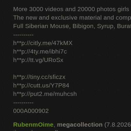
More 3000 videos and 20000 photos girls
The new and exclusive material and compl
Full Siberian Mouse, Bibigon, Syrup, Bura
----------
h**p://citly.me/47kMX
h**p://4ty.me/ibhi7c
h**p://tt.vg/URoSx
h**p://tiny.cc/sficzx
h**p://cutt.us/Y7P84
h**p://put2.me/muhcsh
----------
000A000902
RubenmOime
,
megacollection
(7.8.2026