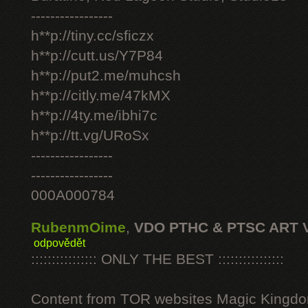
-----------------
h**p://tiny.cc/sficzx
h**p://cutt.us/Y7P84
h**p://put2.me/muhcsh
h**p://citly.me/47kMX
h**p://4ty.me/ibhi7c
h**p://tt.vg/URoSx
-----------------
-----------------
000A000784
RubenmOime
,
VDO PTHC & PTSC ART 
odpovědět
:::::::::::::::: ONLY THE BEST ::::::::::::::::
Content from TOR websites Magic Kingdo