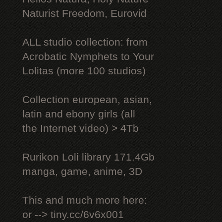
Naturist Freedom, Eurovid
ALL studio collection: from
Acrobatic Nymрhеts to Your
Lоlitаs (more 100 studios)
Collection european, asian,
latin and ebony girls (all
the Internet video) > 4Tb
Rurikon Lоli library 171.4Gb
manga, game, anime, 3D
This and much more here:
or --> tiny.cc/6v6x001