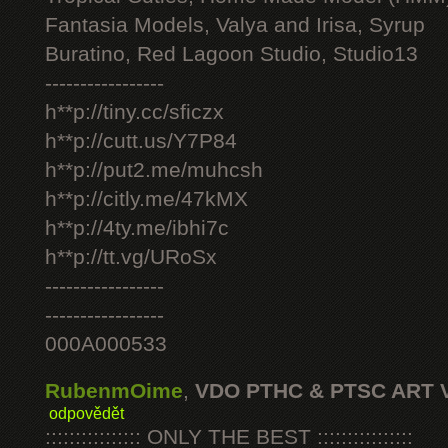
Fantasia Models, Valya and Irisa, Syrup
Buratino, Red Lagoon Studio, Studio13
-----------------
h**p://tiny.cc/sficzx
h**p://cutt.us/Y7P84
h**p://put2.me/muhcsh
h**p://citly.me/47kMX
h**p://4ty.me/ibhi7c
h**p://tt.vg/URoSx
-----------------
-----------------
000A000533
RubenmOime
,
VDO PTHC & PTSC ART 
odpovědět
:::::::::::::::: ONLY THE BEST ::::::::::::::::