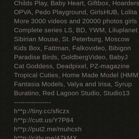
Childs Play, Baby Heart, Giftbox, Hoarders
OPVA, Pedo Playground, GirlsHUB, Lolita 
More 3000 videos and 20000 photos girls
Complete series LS, BD, YWM, Liluplanet
Sibirian Mouse, St. Peterburg, Moscow
Kids Box, Fattman, Falkovideo, Bibigon
Paradise Birds, GoldbergVideo, BabyJ
Cat Goddess, Deadpixel, PZ-magazine
Tropical Cuties, Home Made Model (HMM
Fantasia Models, Valya and Irisa, Syrup
Buratino, Red Lagoon Studio, Studio13
-----------------
h**p://tiny.cc/sficzx
h**p://cutt.us/Y7P84
h**p://put2.me/muhcsh
h**p://citly.me/47kMX