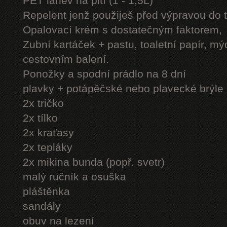
PET láhev na pití (1 - 1,5L)
Repelent jenž použiješ před výpravou do 
Opalovací krém s dostatečným faktorem,
Zubní kartáček + pastu, toaletní papír, mý
cestovním balení.
Ponožky a spodní prádlo na 8 dní
plavky + potápěčské nebo plavecké brýle
2x tričko
2x tílko
2x kraťasy
2x tepláky
2x mikina bunda (popř. svetr)
malý ručník a osuška
pláštěnka
sandály
obuv na lezení