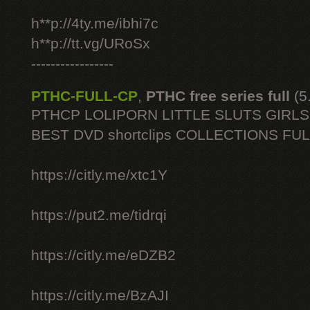
h**p://4ty.me/ibhi7c
h**p://tt.vg/URoSx
-----------------
PTHC-FULL-CP
,
PTHC free series full
(5
PTHCP LOLIPORN LITTLE SLUTS GIRL
BEST DVD shortclips COLLECTIONS FU
https://citly.me/xtc1Y
https://put2.me/tidrqi
https://citly.me/eDZB2
https://citly.me/BzAJI