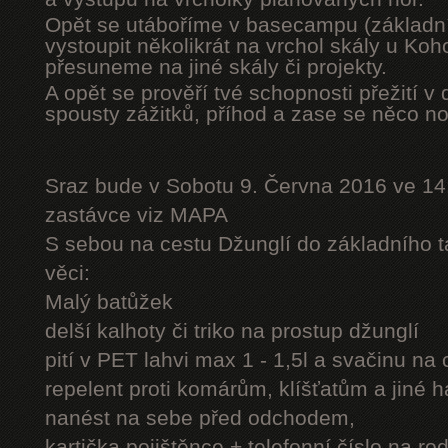
Opět se utáboříme v basecampu (základní
vystoupit několikrát na vrchol skály u Ko
přesuneme na jiné skály či projekty.
A opět se prověří tvé schopnosti přežití v 
spousty zážitků, příhod a zase se něco n
Sraz bude v Sobotu 9. Června 2016 ve 14
zastávce viz MAPA
S sebou na cestu Džunglí do základního tá
věci:
Malý batůžek
delší kalhoty či triko na prostup džunglí
pití v PET lahvi max 1 - 1,5l a svačinu na
repelent proti komárům, klíšťatům a jiné 
nanést na sebe před odchodem,
kartička pojištěnce + telefonní číslo na rod