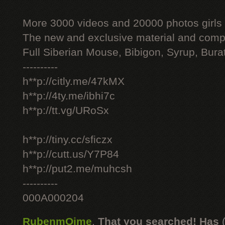
More 3000 videos and 20000 photos girls
The new and exclusive material and compl
Full Siberian Mouse, Bibigon, Syrup, Bura
----------
h**p://citly.me/47kMX
h**p://4ty.me/ibhi7c
h**p://tt.vg/URoSx
h**p://tiny.cc/sficzx
h**p://cutt.us/Y7P84
h**p://put2.me/muhcsh
----------
000A000204
RubenmOime
,
That you searched! Has