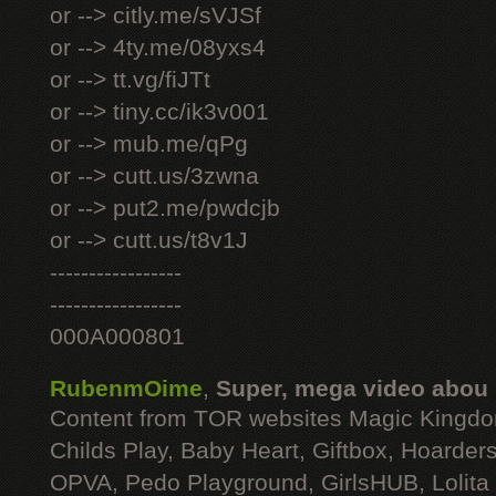
or --> citly.me/sVJSf
or --> 4ty.me/08yxs4
or --> tt.vg/fiJTt
or --> tiny.cc/ik3v001
or --> mub.me/qPg
or --> cutt.us/3zwna
or --> put2.me/pwdcjb
or --> cutt.us/t8v1J
-----------------
-----------------
000A000801
RubenmOime
,
Super, mega video abou
Content from TOR websites Magic Kingdo
Childs Play, Baby Heart, Giftbox, Hoarders
OPVA, Pedo Playground, GirlsHUB, Lolita 