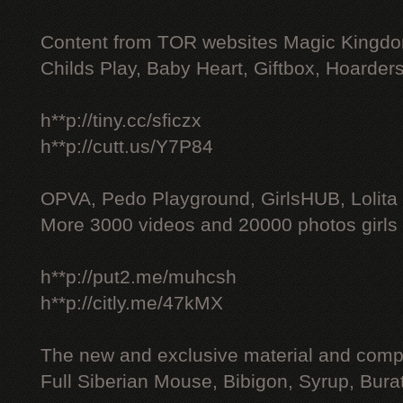
Content from TOR websites Magic Kingdo
Childs Play, Baby Heart, Giftbox, Hoarders
h**p://tiny.cc/sficzx
h**p://cutt.us/Y7P84
OPVA, Pedo Playground, GirlsHUB, Lolita 
More 3000 videos and 20000 photos girls
h**p://put2.me/muhcsh
h**p://citly.me/47kMX
The new and exclusive material and compl
Full Siberian Mouse, Bibigon, Syrup, Bura