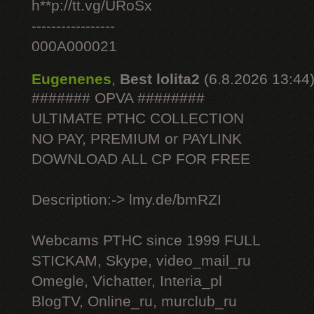
h**p://tt.vg/URoSx
-----------------
000A000021
Eugenenes
,
Best lolita2
(6.8.2026 13:44
####### OPVA ########
ULTIMATE РТНС COLLECTION
NO PAY, PREMIUM or PAYLINK
DOWNLOAD ALL СР FOR FREE
Description:-> lmy.de/bmRZI
Webcams РТНС since 1999 FULL
STICKAM, Skype, video_mail_ru
Omegle, Vichatter, Interia_pl
BlogTV, Online_ru, murclub_ru