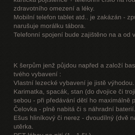
zdravotního omezení a léky.
Mobilní telefon tablet atd.. je zakázán - 
narušuje morálku tábora.
Telefonní spojení bude zajištěno na a od 
K šerpům jenž půjdou napřed a založí b
tvého vybavení :
Vlastní lezecké vybavení je jistě výhodou.
Karimatka, spacák, stan (do dvojice či troj
sebou - při předávání dětí ho maximálně 
Čelovka - plně nabitá či s náhradní baterií
Ešus hliníkový či nerez - dvoudílný (dvě n
utěrka.