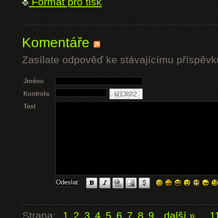
Formát pro tisk
Komentáře
Zasílate odpověď ke stávajícímu příspěvk
Jméno
Kontrola
Text
Strana:
1
2
3
4
5
6
7
8
9
další »
...
1