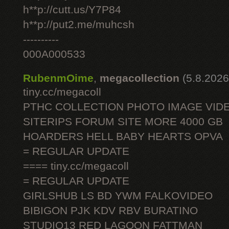
h**p://cutt.us/Y7P84
h**p://put2.me/muhcsh
----------
000A000533
RubenmOime
,
megacollection
(5.8.2026
tiny.cc/megacoll
PTHC COLLECTION PHOTO IMAGE VID
SITERIPS FORUM SITE MORE 4000 GB
HOARDERS HELL BABY HEARTS OPVA
= REGULAR UPDATE
==== tiny.cc/megacoll
= REGULAR UPDATE
GIRLSHUB LS BD YWM FALKOVIDEO
BIBIGON PJK KDV RBV BURATINO
STUDIO13 RED LAGOON FATTMAN