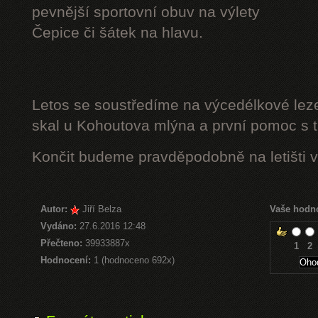
pevnější sportovní obuv na výlety
Čepice či šátek na hlavu.
Letos se soustředíme na výcedélkové leze
skal u Kohoutova mlýna a první pomoc s t
Končit budeme pravděpodobně na letišti v
Autor:
Jiří Belza
Vaše hodn
Vydáno:
27.6.2016 12:48
Přečteno:
39933887x
1
2
Hodnocení:
1 (hodnoceno 692x)