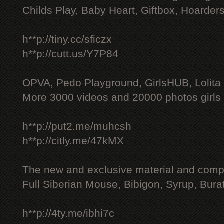
Childs Play, Baby Heart, Giftbox, Hoarders
h**p://tiny.cc/sficzx
h**p://cutt.us/Y7P84
OPVA, Pedo Playground, GirlsHUB, Lolita 
More 3000 videos and 20000 photos girls
h**p://put2.me/muhcsh
h**p://citly.me/47kMX
The new and exclusive material and compl
Full Siberian Mouse, Bibigon, Syrup, Bura
h**p://4ty.me/ibhi7c