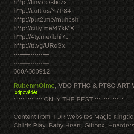
h**p://tiny.cc/sficzx
h**p://cutt.us/Y7P84
h**p://put2.me/muhcsh
h**p://citly.me/47kMX
h**p://4ty.me/ibhi7c
h**p://tt.vg/URoSx
-----------------
-----------------
000A000912
RubenmOime
,
VDO PTHC & PTSC ART 
odpovědět
:::::::::::::::: ONLY THE BEST ::::::::::::::::
Content from TOR websites Magic Kingdo
Childs Play, Baby Heart, Giftbox, Hoarders