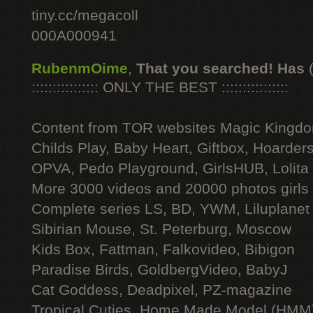
tiny.cc/megacoll
000A000941
RubenmOime
,
That you searched! Has
:::::::::::::::: ONLY THE BEST ::::::::::::::::
Content from TOR websites Magic Kingdo
Childs Play, Baby Heart, Giftbox, Hoarders
OPVA, Pedo Playground, GirlsHUB, Lolita 
More 3000 videos and 20000 photos girls
Complete series LS, BD, YWM, Liluplanet
Sibirian Mouse, St. Peterburg, Moscow
Kids Box, Fattman, Falkovideo, Bibigon
Paradise Birds, GoldbergVideo, BabyJ
Cat Goddess, Deadpixel, PZ-magazine
Tropical Cuties, Home Made Model (HMM