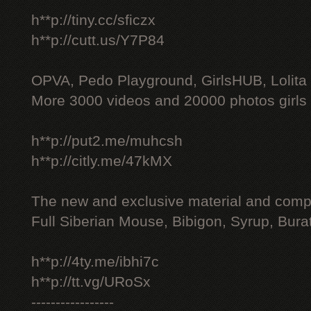
h**p://tiny.cc/sficzx
h**p://cutt.us/Y7P84
OPVA, Pedo Playground, GirlsHUB, Lolita 
More 3000 videos and 20000 photos girls
h**p://put2.me/muhcsh
h**p://citly.me/47kMX
The new and exclusive material and compl
Full Siberian Mouse, Bibigon, Syrup, Bura
h**p://4ty.me/ibhi7c
h**p://tt.vg/URoSx
-----------------