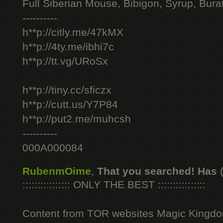
Full Siberian Mouse, Bibigon, Syrup, Bura
----------
h**p://citly.me/47kMX
h**p://4ty.me/ibhi7c
h**p://tt.vg/URoSx
h**p://tiny.cc/sficzx
h**p://cutt.us/Y7P84
h**p://put2.me/muhcsh
----------
000A000084
RubenmOime
,
That you searched! Has
:::::::::::::::: ONLY THE BEST ::::::::::::::::
Content from TOR websites Magic Kingdo