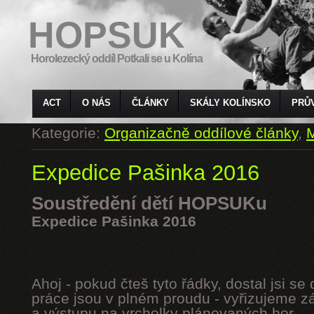
HOPSUK
Horolezecký oddíl Potkali se u Kolína
ACT
O NÁS
ČLÁNKY
SKÁLY KOLÍNSKO
PRŮ
Kategorie:
Organizačně oddílové články
,
M
Expedice Pašinka 2016
Soustředění dětí HOPSUKu
Expedice Pašinka 2016
Ahoj - pokud čteš tyto řádky, dostal jsi s
práce jsou v plném proudu - vyřizujeme z
a výstupu na vrcholky plánovaných hor.