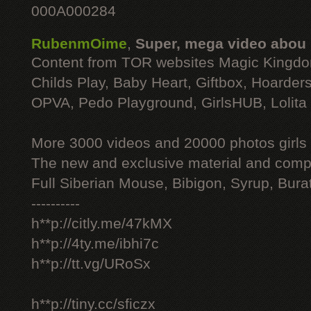
000A000284
RubenmOime
,
Super, mega video abou
Content from TOR websites Magic Kingdo
Childs Play, Baby Heart, Giftbox, Hoarders
OPVA, Pedo Playground, GirlsHUB, Lolita 
More 3000 videos and 20000 photos girls
The new and exclusive material and compl
Full Siberian Mouse, Bibigon, Syrup, Bura
----------
h**p://citly.me/47kMX
h**p://4ty.me/ibhi7c
h**p://tt.vg/URoSx
h**p://tiny.cc/sficzx