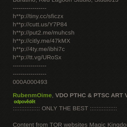
-----------------
h**p://tiny.cc/sficzx
h**p://cutt.us/Y7P84
h**p://put2.me/muhcsh
h**p://citly.me/47kMX
h**p://4ty.me/ibhi7c
h**p://tt.vg/URoSx
-----------------
-----------------
000A000493
RubenmOime
,
VDO PTHC & PTSC ART 
odpovědět
:::::::::::::::: ONLY THE BEST ::::::::::::::::
Content from TOR websites Magic Kingdo