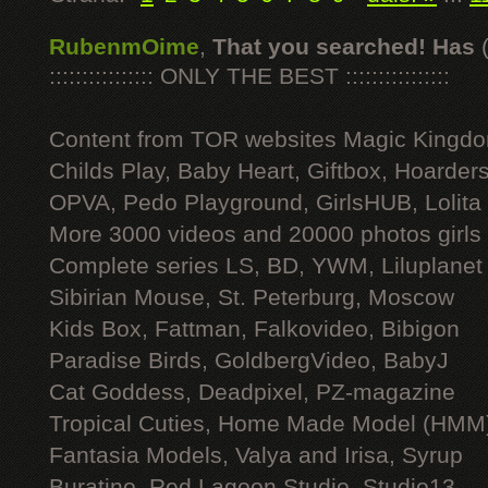
RubenmOime
,
That you searched! Has
:::::::::::::::: ONLY THE BEST ::::::::::::::::
Content from TOR websites Magic Kingdo
Childs Play, Baby Heart, Giftbox, Hoarders
OPVA, Pedo Playground, GirlsHUB, Lolita 
More 3000 videos and 20000 photos girls
Complete series LS, BD, YWM, Liluplanet
Sibirian Mouse, St. Peterburg, Moscow
Kids Box, Fattman, Falkovideo, Bibigon
Paradise Birds, GoldbergVideo, BabyJ
Cat Goddess, Deadpixel, PZ-magazine
Tropical Cuties, Home Made Model (HMM
Fantasia Models, Valya and Irisa, Syrup
Buratino, Red Lagoon Studio, Studio13