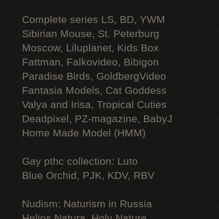
Complete series LS, BD, YWM
Sibirian Mouse, St. Peterburg
Moscow, Liluplanet, Kids Box
Fattman, Falkovideo, Bibigon
Paradise Birds, GoldbergVideo
Fantasia Models, Cat Goddess
Valya and Irisa, Tropical Cuties
Deadpixel, PZ-magazine, BabyJ
Home Made Model (HMM)
Gay рthс collection: Luto
Blue Orchid, PJK, KDV, RBV
Nudism: Naturism in Russia
Helios Natura, Holy Nature