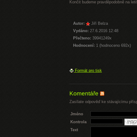
Končit budeme pravděpodobně na letiš
Autor:
Jiří Belza
Vydáno:
27.6.2016 12:48
Přečteno:
39941249x
Hodnocení:
1 (hodnoceno 692x)
Formát pro tisk
Komentáře
Zasílate odpověď ke stávajícímu přís
Jméno
Kontrola
Text