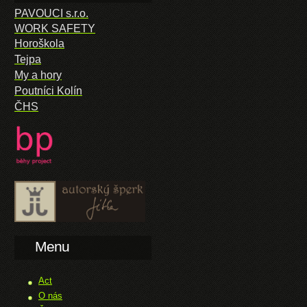
PAVOUCI s.r.o.
WORK SAFETY
Horoškola
Tejpa
My a hory
Poutníci Kolín
ČHS
Menu
Act
O nás