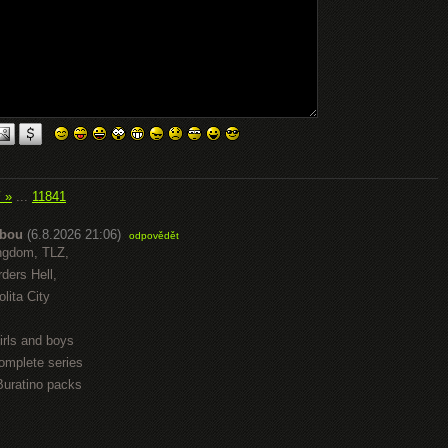
í »
...
11841
abou
(6.8.2026 21:06)
odpovědět
ngdom, TLZ,
ders Hell,
lita City
irls and boys
omplete series
Buratino packs