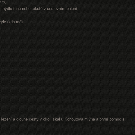
rem,
r, mýdlo tuhé nebo tekuté v cestovním balení.
rýle (kdo má)
lezení a dlouhé cesty v okolí skal u Kohoutova mlýna a první pomoc s