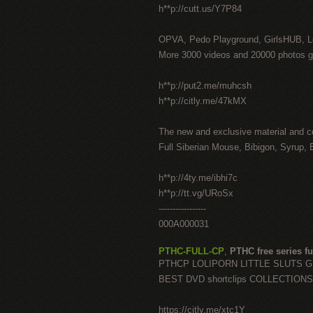
h**p://cutt.us/Y7P84
OPVA, Pedo Playground, GirlsHUB, Lo
More 3000 videos and 20000 photos g
h**p://put2.me/muhcsh
h**p://citly.me/47kMX
The new and exclusive material and c
Full Siberian Mouse, Bibigon, Syrup, 
h**p://4ty.me/ibhi7c
h**p://tt.vg/URoSx
-----------------
000A000031
PTHC-FULL-CP
,
PTHC free series fu
PTHCP LOLIPORN LITTLE SLUTS 
BEST DVD shortclips COLLECTIONS
https://citly.me/xtc1Y