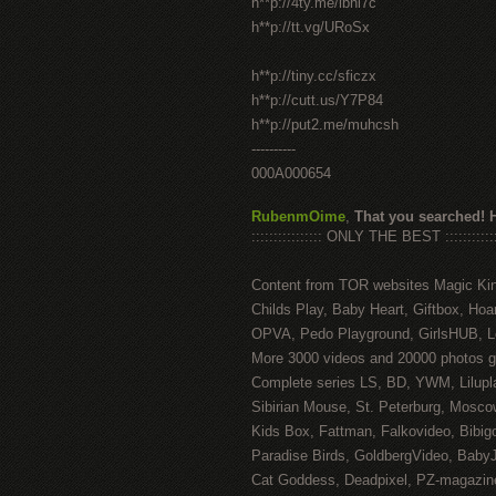
h**p://4ty.me/ibhi7c
h**p://tt.vg/URoSx
h**p://tiny.cc/sficzx
h**p://cutt.us/Y7P84
h**p://put2.me/muhcsh
----------
000A000654
RubenmOime
,
That you searched! 
:::::::::::::::: ONLY THE BEST ::::::::::::
Content from TOR websites Magic Ki
Childs Play, Baby Heart, Giftbox, Hoar
OPVA, Pedo Playground, GirlsHUB, Lo
More 3000 videos and 20000 photos g
Complete series LS, BD, YWM, Lilupl
Sibirian Mouse, St. Peterburg, Mosco
Kids Box, Fattman, Falkovideo, Bibig
Paradise Birds, GoldbergVideo, Baby
Cat Goddess, Deadpixel, PZ-magazin