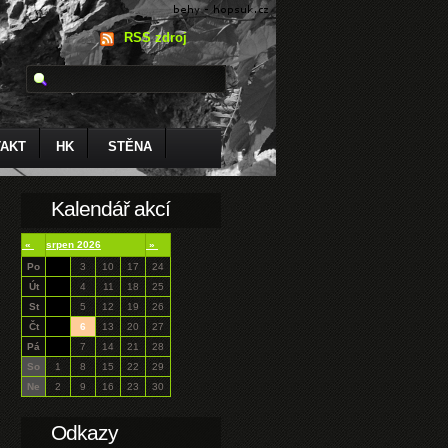
RSS zdroj
AKT
HK
STĚNA
Kalendář akcí
«
srpen 2026
»
Po
3
10
17
24
Út
4
11
18
25
St
5
12
19
26
Čt
6
13
20
27
Pá
7
14
21
28
So
1
8
15
22
29
Ne
2
9
16
23
30
Odkazy