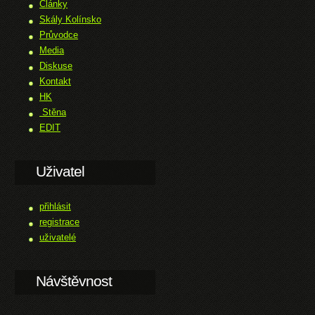
Články
Skály Kolínsko
Průvodce
Media
Diskuse
Kontakt
HK
Stěna
EDIT
Uživatel
přihlásit
registrace
uživatelé
Návštěvnost