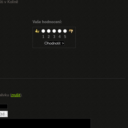
ti v Kolíně
Vaše hodnocení:
1
2
3
4
5
pěvku (
zrušit
).