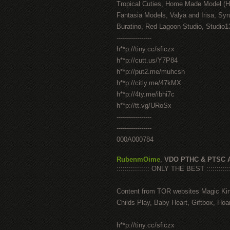
Tropical Cuties, Home Made Model (
Fantasia Models, Valya and Irisa, Syr
Buratino, Red Lagoon Studio, Studio1
-----------------
h**p://tiny.cc/sficzx
h**p://cutt.us/Y7P84
h**p://put2.me/muhcsh
h**p://citly.me/47kMX
h**p://4ty.me/ibhi7c
h**p://tt.vg/URoSx
-----------------
-----------------
000A000784
RubenmOime
,
VDO PTHC & PTSC 
:::::::::::::::: ONLY THE BEST ::::::::::::
Content from TOR websites Magic Ki
Childs Play, Baby Heart, Giftbox, Hoar
h**p://tiny.cc/sficzx