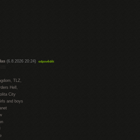
Has
(6.8.2026 20:24)
odpovědět
::::
ngdom, TLZ,
ders Hell,
lita City
irls and boys
anet
w
on
J
e