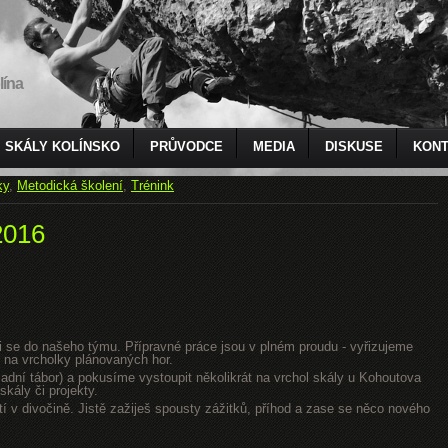
lína
SKÁLY KOLÍNSKO
PRŮVODCE
MEDIA
DISKUSE
KONT
ky
,
Metodická školení
,
Trénink
2016
jsi se do našeho týmu. Přípravné práce jsou v plném proudu - vyřizujeme
 na vrcholky plánovaných hor.
dní tábor) a pokusíme vystoupit několikrát na vrchol skály u Kohoutova
kály či projekty.
tí v divočině. Jistě zažiješ spousty zážitků, příhod a zase se něco nového