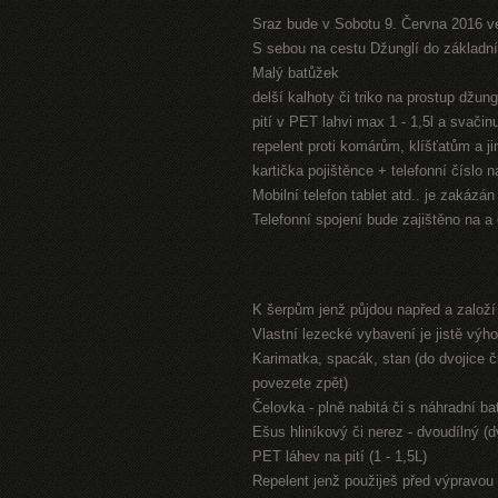
Sraz bude v Sobotu 9. Června 2016 v
S sebou na cestu Džunglí do základníh
Malý batůžek
delší kalhoty či triko na prostup džung
pití v PET lahvi max 1 - 1,5l a svači
repelent proti komárům, klíšťatům a 
kartička pojištěnce + telefonní číslo 
Mobilní telefon tablet atd.. je zakázá
Telefonní spojení bude zajištěno na a
K šerpům jenž půjdou napřed a založ
Vlastní lezecké vybavení je jistě výh
Karimatka, spacák, stan (do dvojice či
povezete zpět)
Čelovka - plně nabitá či s náhradní bat
Ešus hliníkový či nerez - dvoudílný (
PET láhev na pití (1 - 1,5L)
Repelent jenž použiješ před výpravou