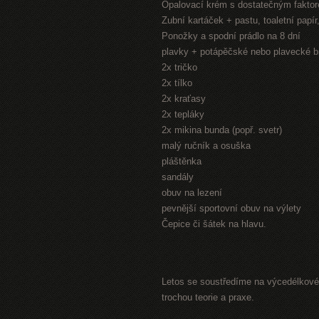
Opalovací krém s dostatečným fakto
Zubní kartáček + pastu, toaletní papí
Ponožky a spodní prádlo na 8 dní
plavky + potápěčské nebo plavecké b
2x tričko
2x tílko
2x kraťasy
2x tepláky
2x mikina bunda (popř. svetr)
malý ručník a osuška
pláštěnka
sandály
obuv na lezení
pevnější sportovní obuv na výlety
Čepice či šátek na hlavu.
Letos se soustředíme na výcedélkové 
trochou teorie a praxe.