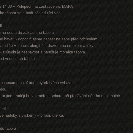
e 14:00 v Polepech na zastávce viz MAPA
o tábora se ti hodí následující věci:
lí
nu na cestu do základního tábora
jiné havěti - doporučujeme nanést na sebe před odchodem,
na rodiče + soupis alergií či zdravotního omezení a léky.
n - způsobuje nespavost a narušuje morálku tábora.
 od vedoucích tábora.
í basecamp naložíme zbytek tvého vybavení :
odou.
 trojice - raději ho vezměte s sebou - při předávání dětí ho maximálně
erií.
dvě nádoby s víčkem) + příbor, utěrka.
 do tábora