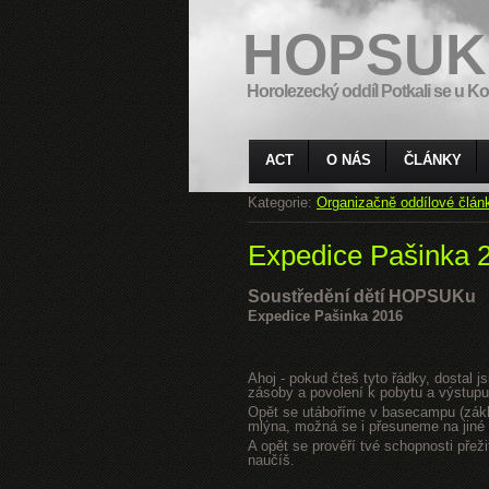
HOPSUK
Horolezecký oddíl Potkali se u Ko
ACT
O NÁS
ČLÁNKY
Kategorie:
Organizačně oddílové člán
Expedice Pašinka 
Soustředění dětí HOPSUKu
Expedice Pašinka 2016
Ahoj - pokud čteš tyto řádky, dostal 
zásoby a povolení k pobytu a výstupu
Opět se utáboříme v basecampu (zákla
mlýna, možná se i přesuneme na jiné s
A opět se prověří tvé schopnosti přeži
naučíš.