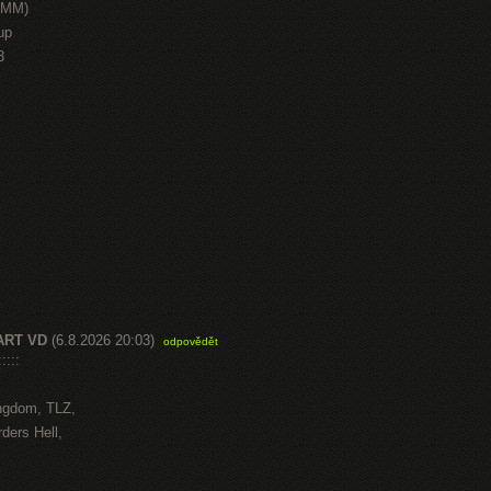
HMM)
up
3
ART VD
(6.8.2026 20:03)
odpovědět
::::
ngdom, TLZ,
ders Hell,