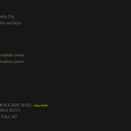
lita City
irls and boys
omplete series
Buratino packs
ll
(6.8.2026 18:42)
odpovědět
GIRLS BOYS
 FULL HD