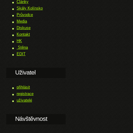
Články
Skály Kolínsko
Průvodce
Media
Diskuse
Kontakt
HK
Stěna
EDIT
Uživatel
přihlásit
registrace
uživatelé
Návštěvnost