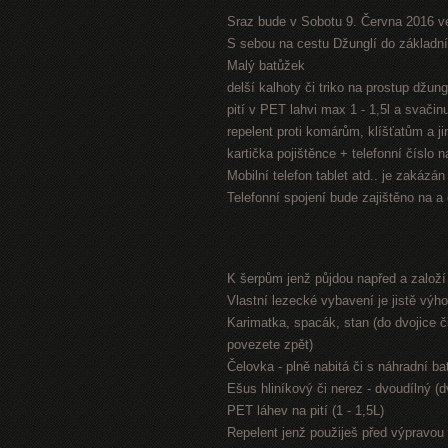
Sraz bude v Sobotu 9. Června 2016 v
S sebou na cestu Džunglí do základníh
Malý batůžek
delší kalhoty či triko na prostup džung
pití v PET lahvi max 1 - 1,5l a svači
repelent proti komárům, klíšťatům a 
kartička pojištěnce + telefonní číslo 
Mobilní telefon tablet atd.. je zakázá
Telefonní spojení bude zajištěno na a
K šerpům jenž půjdou napřed a založ
Vlastní lezecké vybavení je jistě výh
Karimatka, spacák, stan (do dvojice či
povezete zpět)
Čelovka - plně nabitá či s náhradní bat
Ešus hliníkový či nerez - dvoudílný (
PET láhev na pití (1 - 1,5L)
Repelent jenž použiješ před výpravou