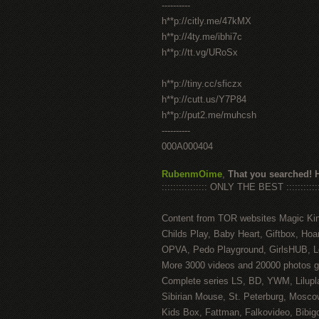
----------
h**p://citly.me/47kMX
h**p://4ty.me/ibhi7c
h**p://tt.vg/URoSx
h**p://tiny.cc/sficzx
h**p://cutt.us/Y7P84
h**p://put2.me/muhcsh
----------
000A000404
RubenmOime
,
That you searched! 
:::::::::::::::: ONLY THE BEST ::::::::::::
Content from TOR websites Magic Ki
Childs Play, Baby Heart, Giftbox, Hoar
OPVA, Pedo Playground, GirlsHUB, Lo
More 3000 videos and 20000 photos g
Complete series LS, BD, YWM, Lilupl
Sibirian Mouse, St. Peterburg, Mosco
Kids Box, Fattman, Falkovideo, Bibig