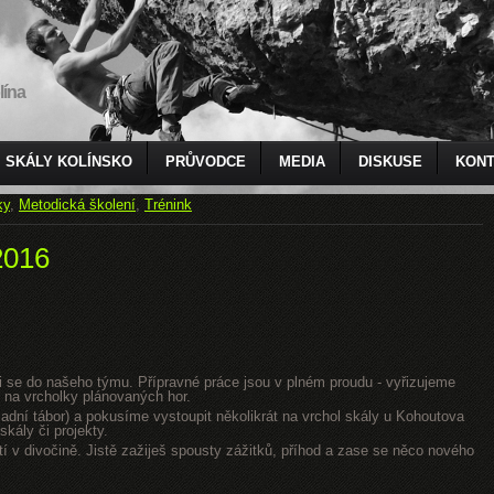
lína
SKÁLY KOLÍNSKO
PRŮVODCE
MEDIA
DISKUSE
KONT
ky
,
Metodická školení
,
Trénink
2016
jsi se do našeho týmu. Přípravné práce jsou v plném proudu - vyřizujeme
 na vrcholky plánovaných hor.
dní tábor) a pokusíme vystoupit několikrát na vrchol skály u Kohoutova
kály či projekty.
tí v divočině. Jistě zažiješ spousty zážitků, příhod a zase se něco nového