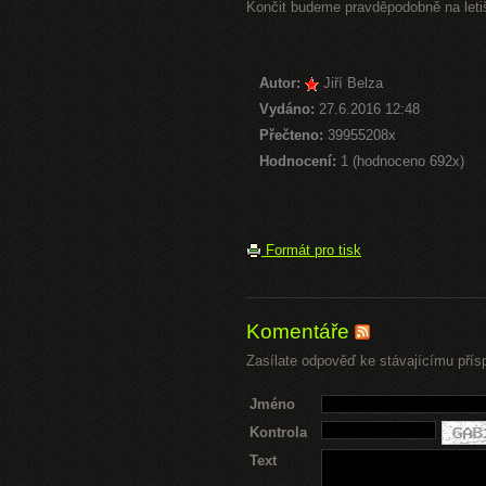
Končit budeme pravděpodobně na letiš
Autor:
Jiří Belza
Vydáno:
27.6.2016 12:48
Přečteno:
39955208x
Hodnocení:
1 (hodnoceno 692x)
Formát pro tisk
Komentáře
Zasílate odpověď ke stávajícímu přís
Jméno
Kontrola
Text