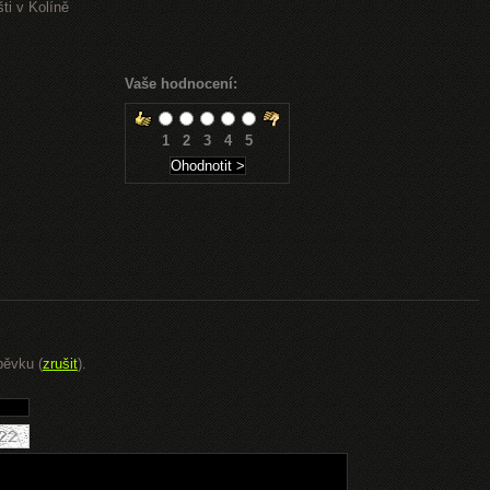
ti v Kolíně
Vaše hodnocení:
1
2
3
4
5
pěvku (
zrušit
).