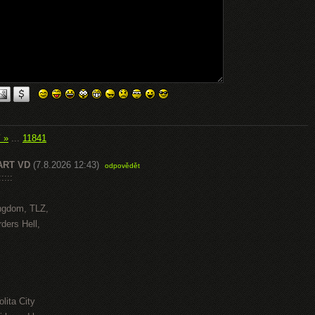
í »
...
11841
ART VD
(7.8.2026 12:43)
odpovědět
::::
ngdom, TLZ,
ders Hell,
lita City