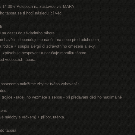
e 14:00 v Polepech na zastávce viz MAPA
o tábora se ti hodí následující věci:
lí
nu na cestu do základního tábora
jiné havěti - doporučujeme nanést na sebe před odchodem,
na rodiče + soupis alergií či zdravotního omezení a léky.
n - způsobuje nespavost a narušuje morálku tábora.
 od vedoucích tábora.
í basecamp naložíme zbytek tvého vybavení :
odou.
 trojice - raději ho vezměte s sebou - při předávání dětí ho maximálně
erií.
dvě nádoby s víčkem) + příbor, utěrka.
 do tábora