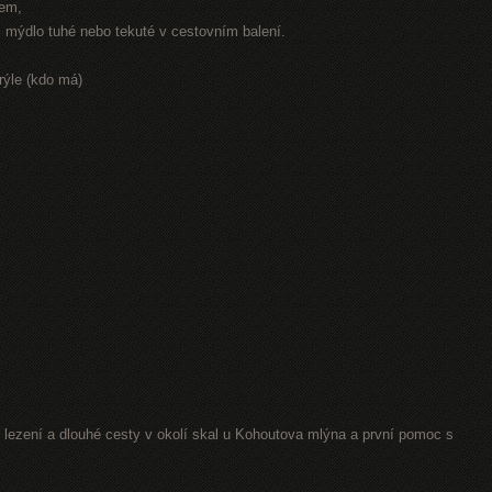
rem,
r, mýdlo tuhé nebo tekuté v cestovním balení.
rýle (kdo má)
lezení a dlouhé cesty v okolí skal u Kohoutova mlýna a první pomoc s