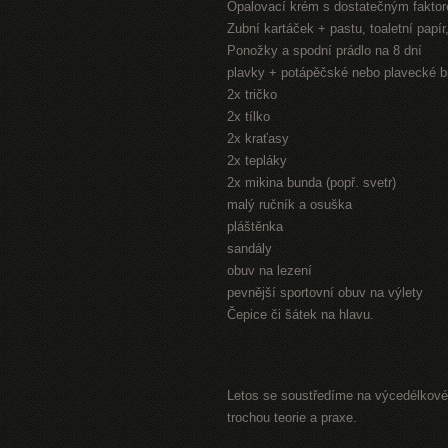
Opalovací krém s dostatečným fakto
Zubní kartáček + pastu, toaletní papí
Ponožky a spodní prádlo na 8 dní
plavky + potápěčské nebo plavecké b
2x tričko
2x tílko
2x kraťasy
2x tepláky
2x mikina bunda (popř. svetr)
malý ručník a osuška
pláštěnka
sandály
obuv na lezení
pevnější sportovní obuv na výlety
Čepice či šátek na hlavu.
Letos se soustředíme na výcedélkové 
trochou teorie a praxe.