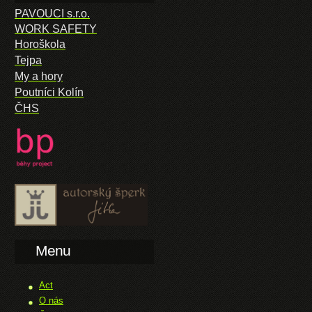
PAVOUCI s.r.o.
WORK SAFETY
Horoškola
Tejpa
My a hory
Poutníci Kolín
ČHS
Menu
Act
O nás