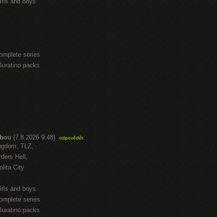
irls and boys
omplete series
Buratino packs
abou
(7.8.2026 9:48)
odpovědět
ngdom, TLZ,
ders Hell,
lita City
irls and boys
omplete series
Buratino packs