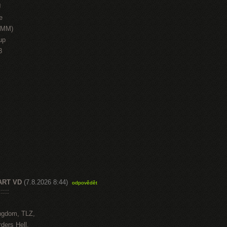
J
e
HMM)
up
3
ART VD
(7.8.2026 8:44)
odpovědět
::::
ngdom, TLZ,
ders Hell,