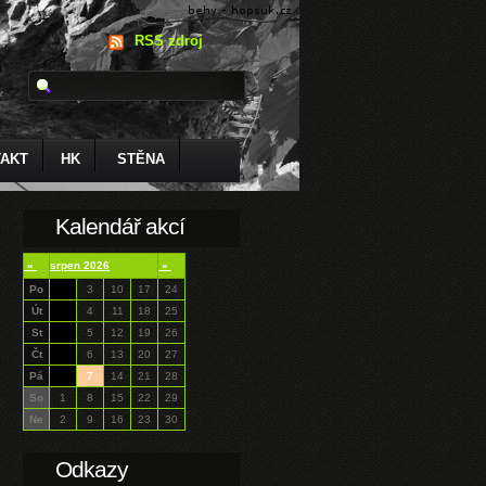
RSS zdroj
AKT
HK
STĚNA
Kalendář akcí
«
srpen 2026
»
Po
3
10
17
24
Út
4
11
18
25
St
5
12
19
26
Čt
6
13
20
27
Pá
7
14
21
28
So
1
8
15
22
29
Ne
2
9
16
23
30
Odkazy