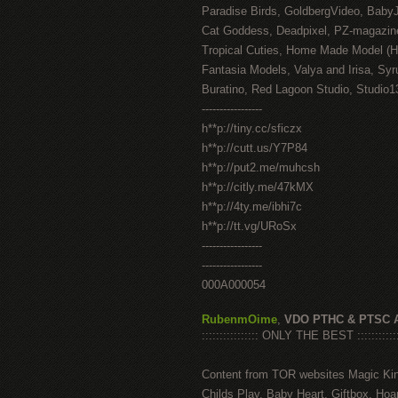
Paradise Birds, GoldbergVideo, Baby
Cat Goddess, Deadpixel, PZ-magazin
Tropical Cuties, Home Made Model (
Fantasia Models, Valya and Irisa, Syr
Buratino, Red Lagoon Studio, Studio1
-----------------
h**p://tiny.cc/sficzx
h**p://cutt.us/Y7P84
h**p://put2.me/muhcsh
h**p://citly.me/47kMX
h**p://4ty.me/ibhi7c
h**p://tt.vg/URoSx
-----------------
-----------------
000A000054
RubenmOime
,
VDO PTHC & PTSC 
:::::::::::::::: ONLY THE BEST ::::::::::::
Content from TOR websites Magic Ki
Childs Play, Baby Heart, Giftbox, Hoar