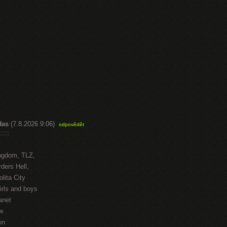
Has
(7.8.2026 9:06)
odpovědět
::::
ngdom, TLZ,
ders Hell,
lita City
irls and boys
anet
w
on