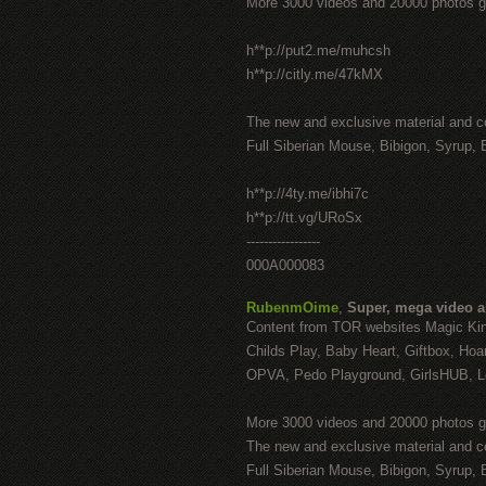
More 3000 videos and 20000 photos g
h**p://put2.me/muhcsh
h**p://citly.me/47kMX
The new and exclusive material and c
Full Siberian Mouse, Bibigon, Syrup, 
h**p://4ty.me/ibhi7c
h**p://tt.vg/URoSx
-----------------
000A000083
RubenmOime
,
Super, mega video 
Content from TOR websites Magic Ki
Childs Play, Baby Heart, Giftbox, Hoar
OPVA, Pedo Playground, GirlsHUB, Lo
More 3000 videos and 20000 photos g
The new and exclusive material and c
Full Siberian Mouse, Bibigon, Syrup, 