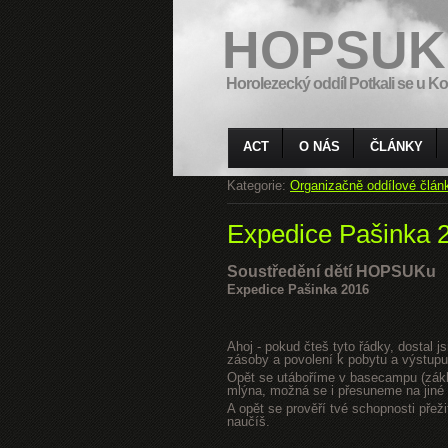
HOPSUK
Horolezecký oddíl Potkali se u Ko
ACT
O NÁS
ČLÁNKY
Kategorie:
Organizačně oddílové člán
Expedice Pašinka 
Soustředění dětí HOPSUKu
Expedice Pašinka 2016
Ahoj - pokud čteš tyto řádky, dostal 
zásoby a povolení k pobytu a výstupu
Opět se utáboříme v basecampu (zákla
mlýna, možná se i přesuneme na jiné s
A opět se prověří tvé schopnosti přeži
naučíš.