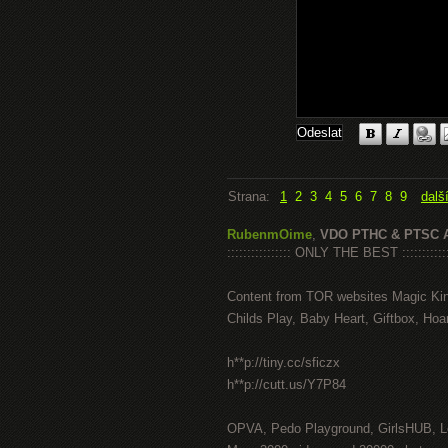
Strana:
1
2
3
4
5
6
7
8
9
dalš
RubenmOime
,
VDO PTHC & PTSC 
:::::::::::::::: ONLY THE BEST ::::::::::::
Content from TOR websites Magic Ki
Childs Play, Baby Heart, Giftbox, Hoar
h**p://tiny.cc/sficzx
h**p://cutt.us/Y7P84
OPVA, Pedo Playground, GirlsHUB, Lo