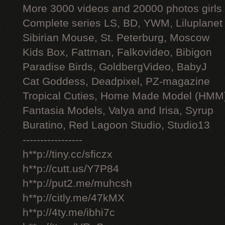
More 3000 videos and 20000 photos girls
Complete series LS, BD, YWM, Liluplanet
Sibirian Mouse, St. Peterburg, Moscow
Kids Box, Fattman, Falkovideo, Bibigon
Paradise Birds, GoldbergVideo, BabyJ
Cat Goddess, Deadpixel, PZ-magazine
Tropical Cuties, Home Made Model (HMM
Fantasia Models, Valya and Irisa, Syrup
Buratino, Red Lagoon Studio, Studio13
-----------------
h**p://tiny.cc/sficzx
h**p://cutt.us/Y7P84
h**p://put2.me/muhcsh
h**p://citly.me/47kMX
h**p://4ty.me/ibhi7c