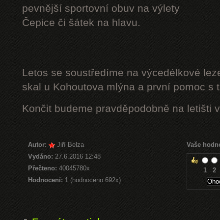
pevnější sportovní obuv na výlety
Čepice či šátek na hlavu.
Letos se soustředíme na výcedélkové leze
skal u Kohoutova mlýna a první pomoc s t
Končit budeme pravděpodobně na letišti v
Autor:
Jiří Belza
Vaše hodn
Vydáno:
27.6.2016 12:48
Přečteno:
40045780x
1
2
Hodnocení:
1 (hodnoceno 692x)