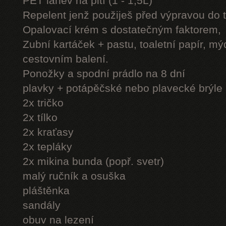
PET láhev na pití (1 - 1,5L)
Repelent jenž použiješ před výpravou do 
Opalovací krém s dostatečným faktorem,
Zubní kartáček + pastu, toaletní papír, mý
cestovním balení.
Ponožky a spodní prádlo na 8 dní
plavky + potápěčské nebo plavecké brýle
2x tričko
2x tílko
2x kraťasy
2x tepláky
2x mikina bunda (popř. svetr)
malý ručník a osuška
pláštěnka
sandály
obuv na lezení