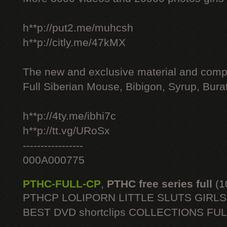
h**p://put2.me/muhcsh
h**p://citly.me/47kMX
The new and exclusive material and compl
Full Siberian Mouse, Bibigon, Syrup, Bura
h**p://4ty.me/ibhi7c
h**p://tt.vg/URoSx
-----------------
000A000775
PTHC-FULL-CP
,
PTHC free series full
(1
PTHCP LOLIPORN LITTLE SLUTS GIRL
BEST DVD shortclips COLLECTIONS FU