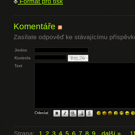
Formát pro tisk
Komentáře
Zasílate odpověď ke stávajícímu příspěvk
Jméno
Kontrola
Text
Strana:
1
2
3
4
5
6
7
8
9
další »
...
1