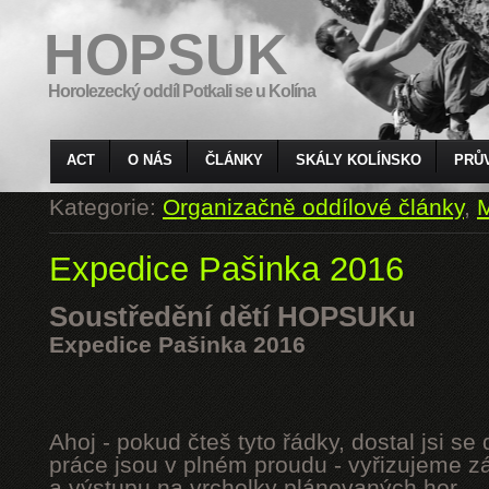
HOPSUK
Horolezecký oddíl Potkali se u Kolína
ACT
O NÁS
ČLÁNKY
SKÁLY KOLÍNSKO
PRŮ
Kategorie:
Organizačně oddílové články
,
M
Expedice Pašinka 2016
Soustředění dětí HOPSUKu
Expedice Pašinka 2016
Ahoj - pokud čteš tyto řádky, dostal jsi s
práce jsou v plném proudu - vyřizujeme z
a výstupu na vrcholky plánovaných hor.