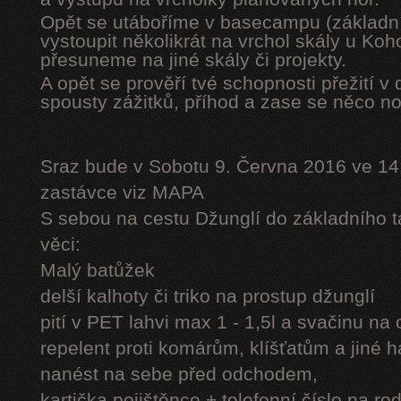
Opět se utáboříme v basecampu (základní
vystoupit několikrát na vrchol skály u Ko
přesuneme na jiné skály či projekty.
A opět se prověří tvé schopnosti přežití v 
spousty zážitků, příhod a zase se něco n
Sraz bude v Sobotu 9. Června 2016 ve 14
zastávce viz MAPA
S sebou na cestu Džunglí do základního tá
věci:
Malý batůžek
delší kalhoty či triko na prostup džunglí
pití v PET lahvi max 1 - 1,5l a svačinu na
repelent proti komárům, klíšťatům a jiné 
nanést na sebe před odchodem,
kartička pojištěnce + telefonní číslo na rod