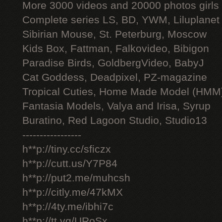
More 3000 videos and 20000 photos girls
Complete series LS, BD, YWM, Liluplanet
Sibirian Mouse, St. Peterburg, Moscow
Kids Box, Fattman, Falkovideo, Bibigon
Paradise Birds, GoldbergVideo, BabyJ
Cat Goddess, Deadpixel, PZ-magazine
Tropical Cuties, Home Made Model (HMM
Fantasia Models, Valya and Irisa, Syrup
Buratino, Red Lagoon Studio, Studio13
-----------------
h**p://tiny.cc/sficzx
h**p://cutt.us/Y7P84
h**p://put2.me/muhcsh
h**p://citly.me/47kMX
h**p://4ty.me/ibhi7c
h**p://tt.vg/URoSx