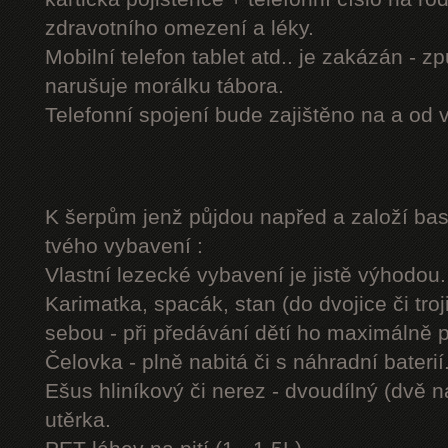
zdravotního omezení a léky.
Mobilní telefon tablet atd.. je zakázán - 
narušuje morálku tábora.
Telefonní spojení bude zajištěno na a od 
K šerpům jenž půjdou napřed a založí b
tvého vybavení :
Vlastní lezecké vybavení je jistě výhodou.
Karimatka, spacák, stan (do dvojice či troj
sebou - při předávání dětí ho maximálně 
Čelovka - plně nabitá či s náhradní baterií
Ešus hliníkový či nerez - dvoudílný (dvě n
utěrka.