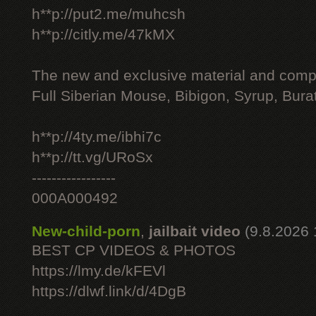
h**p://put2.me/muhcsh
h**p://citly.me/47kMX
The new and exclusive material and compl
Full Siberian Mouse, Bibigon, Syrup, Bura
h**p://4ty.me/ibhi7c
h**p://tt.vg/URoSx
-----------------
000A000492
New-child-porn
,
jailbait video
(9.8.2026 
BEST CP VIDEOS & PHOTOS
https://lmy.de/kFEVl
https://dlwf.link/d/4DgB