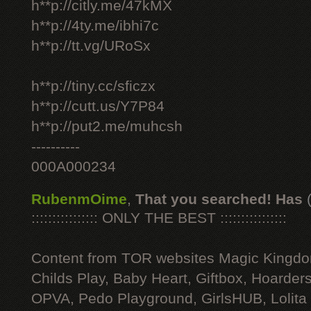
h**p://citly.me/47kMX
h**p://4ty.me/ibhi7c
h**p://tt.vg/URoSx
h**p://tiny.cc/sficzx
h**p://cutt.us/Y7P84
h**p://put2.me/muhcsh
----------
000A000234
RubenmOime
,
That you searched! Has
:::::::::::::::: ONLY THE BEST ::::::::::::::::
Content from TOR websites Magic Kingdo
Childs Play, Baby Heart, Giftbox, Hoarders
OPVA, Pedo Playground, GirlsHUB, Lolita 