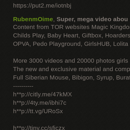
https://put2.me/iotnbj
RubenmOime
,
Super, mega video abou
Content from TOR websites Magic Kingdo
Childs Play, Baby Heart, Giftbox, Hoarders
OPVA, Pedo Playground, GirlsHUB, Lolita 
More 3000 videos and 20000 photos girls
The new and exclusive material and compl
Full Siberian Mouse, Bibigon, Syrup, Bura
----------
h**p://citly.me/47kMX
h**p://4ty.me/ibhi7c
h**p://tt.vg/URoSx
h**p://tiny.cc/sficzx