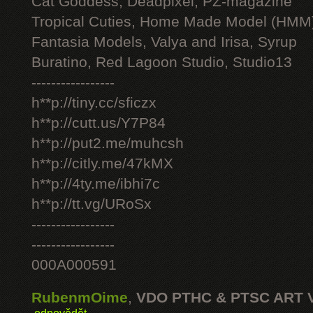
Cat Goddess, Deadpixel, PZ-magazine
Tropical Cuties, Home Made Model (HMM
Fantasia Models, Valya and Irisa, Syrup
Buratino, Red Lagoon Studio, Studio13
-----------------
h**p://tiny.cc/sficzx
h**p://cutt.us/Y7P84
h**p://put2.me/muhcsh
h**p://citly.me/47kMX
h**p://4ty.me/ibhi7c
h**p://tt.vg/URoSx
-----------------
-----------------
000A000591
RubenmOime
,
VDO PTHC & PTSC ART 