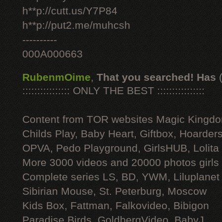
h**p://cutt.us/Y7P84
h**p://put2.me/muhcsh
----------
000A000663
RubenmOime
,
That you searched! Has
:::::::::::::::: ONLY THE BEST ::::::::::::::::
Content from TOR websites Magic Kingdo
Childs Play, Baby Heart, Giftbox, Hoarders
OPVA, Pedo Playground, GirlsHUB, Lolita 
More 3000 videos and 20000 photos girls
Complete series LS, BD, YWM, Liluplanet
Sibirian Mouse, St. Peterburg, Moscow
Kids Box, Fattman, Falkovideo, Bibigon
Paradise Birds, GoldbergVideo, BabyJ