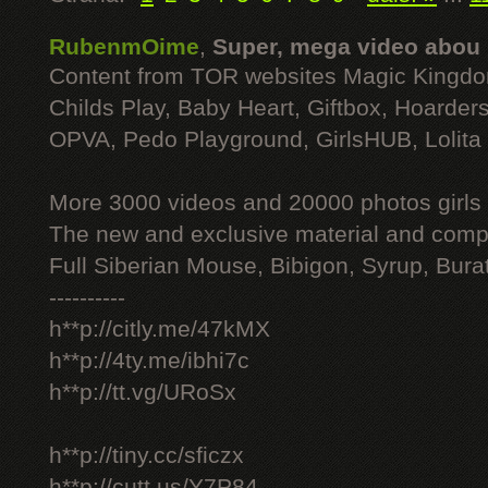
RubenmOime
,
Super, mega video abou
Content from TOR websites Magic Kingdo
Childs Play, Baby Heart, Giftbox, Hoarders
OPVA, Pedo Playground, GirlsHUB, Lolita 
More 3000 videos and 20000 photos girls
The new and exclusive material and compl
Full Siberian Mouse, Bibigon, Syrup, Bura
----------
h**p://citly.me/47kMX
h**p://4ty.me/ibhi7c
h**p://tt.vg/URoSx
h**p://tiny.cc/sficzx
h**p://cutt.us/Y7P84