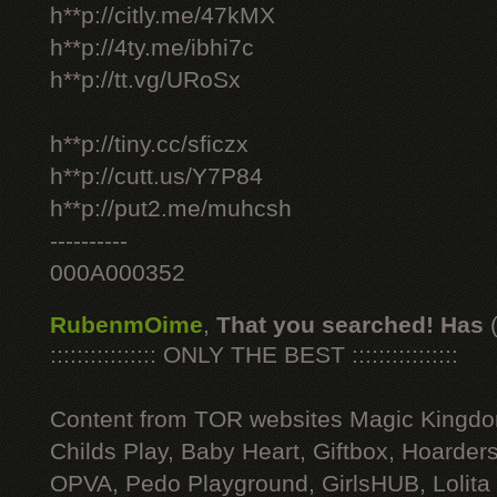
h**p://citly.me/47kMX
h**p://4ty.me/ibhi7c
h**p://tt.vg/URoSx
h**p://tiny.cc/sficzx
h**p://cutt.us/Y7P84
h**p://put2.me/muhcsh
----------
000A000352
RubenmOime
,
That you searched! Has
:::::::::::::::: ONLY THE BEST ::::::::::::::::
Content from TOR websites Magic Kingdo
Childs Play, Baby Heart, Giftbox, Hoarders
OPVA, Pedo Playground, GirlsHUB, Lolita 