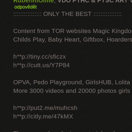
RubenmOime
,
VDO PTHC & PTSC ART 
odpovědět
:::::::::::::::: ONLY THE BEST ::::::::::::::::
Content from TOR websites Magic Kingdo
Childs Play, Baby Heart, Giftbox, Hoarders
h**p://tiny.cc/sficzx
h**p://cutt.us/Y7P84
OPVA, Pedo Playground, GirlsHUB, Lolita 
More 3000 videos and 20000 photos girls
h**p://put2.me/muhcsh
h**p://citly.me/47kMX