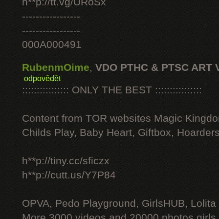
h**p://tt.vg/URoSx
-----------------
-----------------
000A000491
RubenmOime
,
VDO PTHC & PTSC ART 
odpovědět
:::::::::::::::: ONLY THE BEST ::::::::::::::::
Content from TOR websites Magic Kingdo
Childs Play, Baby Heart, Giftbox, Hoarders
h**p://tiny.cc/sficzx
h**p://cutt.us/Y7P84
OPVA, Pedo Playground, GirlsHUB, Lolita 
More 3000 videos and 20000 photos girls