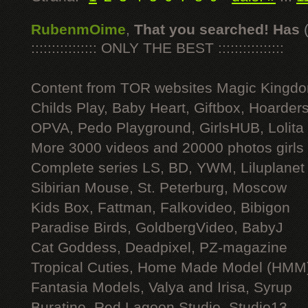
RubenmOime
,
That you searched! Has
:::::::::::::::: ONLY THE BEST ::::::::::::::::
Content from TOR websites Magic Kingdo
Childs Play, Baby Heart, Giftbox, Hoarders
OPVA, Pedo Playground, GirlsHUB, Lolita 
More 3000 videos and 20000 photos girls
Complete series LS, BD, YWM, Liluplanet
Sibirian Mouse, St. Peterburg, Moscow
Kids Box, Fattman, Falkovideo, Bibigon
Paradise Birds, GoldbergVideo, BabyJ
Cat Goddess, Deadpixel, PZ-magazine
Tropical Cuties, Home Made Model (HMM
Fantasia Models, Valya and Irisa, Syrup
Buratino, Red Lagoon Studio, Studio13