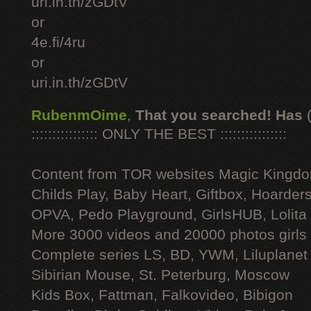
uri.in.th/zGDtV
or
4e.fi/4ru
or
uri.in.th/zGDtV
RubenmOime
,
That you searched! Has
:::::::::::::::: ONLY THE BEST ::::::::::::::::
Content from TOR websites Magic Kingdo
Childs Play, Baby Heart, Giftbox, Hoarders
OPVA, Pedo Playground, GirlsHUB, Lolita 
More 3000 videos and 20000 photos girls
Complete series LS, BD, YWM, Liluplanet
Sibirian Mouse, St. Peterburg, Moscow
Kids Box, Fattman, Falkovideo, Bibigon