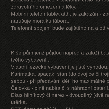
zdravotního omezení a léky.
Mobilní telefon tablet atd.. je zakázán - 
narušuje morálku tábora.
Telefonní spojení bude zajištěno na a od 
K šerpům jenž půjdou napřed a založí b
tvého vybavení :
Vlastní lezecké vybavení je jistě výhodou.
Karimatka, spacák, stan (do dvojice či troj
sebou - při předávání dětí ho maximálně 
Čelovka - plně nabitá či s náhradní baterií
Ešus hliníkový či nerez - dvoudílný (dvě n
utěrka.