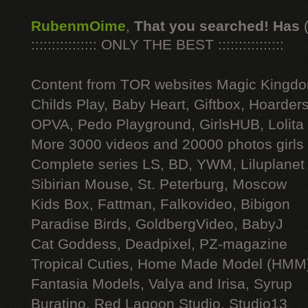
RubenmOime
,
That you searched! Has
:::::::::::::::: ONLY THE BEST ::::::::::::::::
Content from TOR websites Magic Kingdo
Childs Play, Baby Heart, Giftbox, Hoarders
OPVA, Pedo Playground, GirlsHUB, Lolita 
More 3000 videos and 20000 photos girls
Complete series LS, BD, YWM, Liluplanet
Sibirian Mouse, St. Peterburg, Moscow
Kids Box, Fattman, Falkovideo, Bibigon
Paradise Birds, GoldbergVideo, BabyJ
Cat Goddess, Deadpixel, PZ-magazine
Tropical Cuties, Home Made Model (HMM
Fantasia Models, Valya and Irisa, Syrup
Buratino, Red Lagoon Studio, Studio13