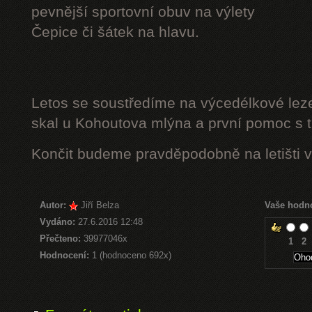
pevnější sportovní obuv na výlety
Čepice či šátek na hlavu.
Letos se soustředíme na výcedélkové leze
skal u Kohoutova mlýna a první pomoc s t
Končit budeme pravděpodobně na letišti v
Autor:
Jiří Belza
Vaše hodn
Vydáno:
27.6.2016 12:48
Přečteno:
39977046x
1
2
Hodnocení:
1 (hodnoceno 692x)