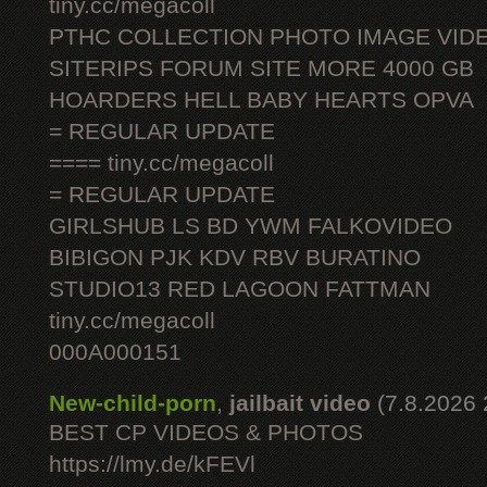
tiny.cc/megacoll
PTHC COLLECTION PHOTO IMAGE VID
SITERIPS FORUM SITE MORE 4000 GB
HOARDERS HELL BABY HEARTS OPVA
= REGULAR UPDATE
==== tiny.cc/megacoll
= REGULAR UPDATE
GIRLSHUB LS BD YWM FALKOVIDEO
BIBIGON PJK KDV RBV BURATINO
STUDIO13 RED LAGOON FATTMAN
tiny.cc/megacoll
000A000151
New-child-porn
,
jailbait video
(7.8.2026 
BEST CP VIDEOS & PHOTOS
https://lmy.de/kFEVl