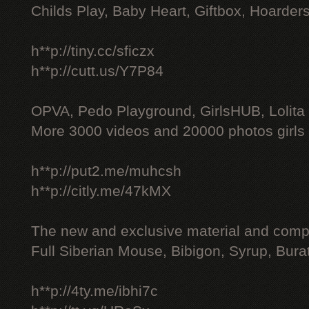
Childs Play, Baby Heart, Giftbox, Hoarders
h**p://tiny.cc/sficzx
h**p://cutt.us/Y7P84
OPVA, Pedo Playground, GirlsHUB, Lolita 
More 3000 videos and 20000 photos girls
h**p://put2.me/muhcsh
h**p://citly.me/47kMX
The new and exclusive material and compl
Full Siberian Mouse, Bibigon, Syrup, Bura
h**p://4ty.me/ibhi7c