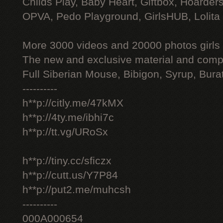
Childs Play, Baby Heart, Giftbox, Hoarders
OPVA, Pedo Playground, GirlsHUB, Lolita 
More 3000 videos and 20000 photos girls
The new and exclusive material and compl
Full Siberian Mouse, Bibigon, Syrup, Bura
----------
h**p://citly.me/47kMX
h**p://4ty.me/ibhi7c
h**p://tt.vg/URoSx
h**p://tiny.cc/sficzx
h**p://cutt.us/Y7P84
h**p://put2.me/muhcsh
----------
000A000654