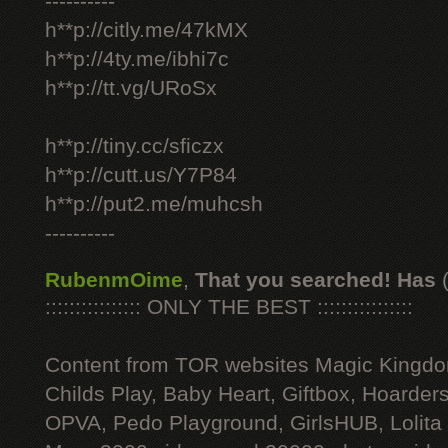
----------
h**p://citly.me/47kMX
h**p://4ty.me/ibhi7c
h**p://tt.vg/URoSx
h**p://tiny.cc/sficzx
h**p://cutt.us/Y7P84
h**p://put2.me/muhcsh
----------
RubenmOime
,
That you searched! Has
:::::::::::::::: ONLY THE BEST ::::::::::::::::
Content from TOR websites Magic Kingdo
Childs Play, Baby Heart, Giftbox, Hoarders
OPVA, Pedo Playground, GirlsHUB, Lolita 