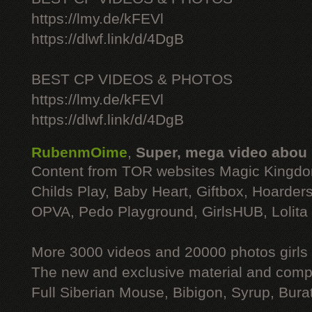
https://lmy.de/kFEVl
https://dlwf.link/d/4DgB
BEST CP VIDEOS & PHOTOS
https://lmy.de/kFEVl
https://dlwf.link/d/4DgB
RubenmOime
,
Super, mega video abou
Content from TOR websites Magic Kingdo
Childs Play, Baby Heart, Giftbox, Hoarders
OPVA, Pedo Playground, GirlsHUB, Lolita 
More 3000 videos and 20000 photos girls
The new and exclusive material and compl
Full Siberian Mouse, Bibigon, Syrup, Bura