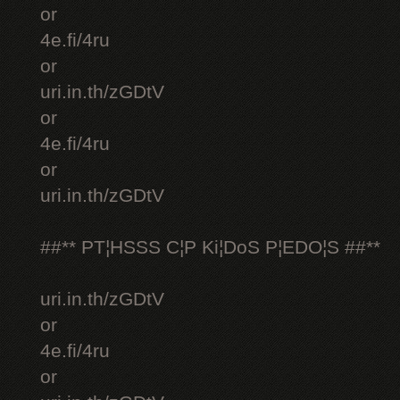
or
4e.fi/4ru
or
uri.in.th/zGDtV
or
4e.fi/4ru
or
uri.in.th/zGDtV
##** PT¦HSSS C¦P Ki¦DoS P¦EDO¦S ##**
uri.in.th/zGDtV
or
4e.fi/4ru
or