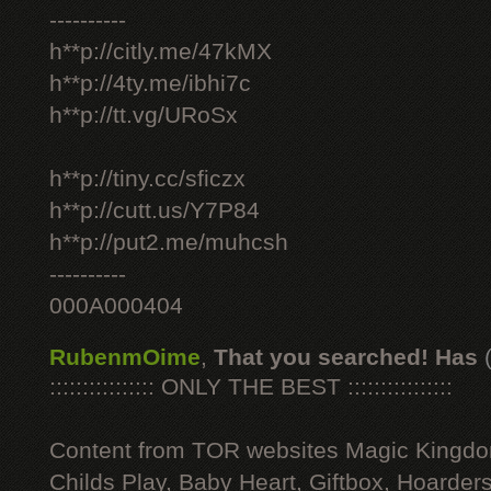
----------
h**p://citly.me/47kMX
h**p://4ty.me/ibhi7c
h**p://tt.vg/URoSx
h**p://tiny.cc/sficzx
h**p://cutt.us/Y7P84
h**p://put2.me/muhcsh
----------
000A000404
RubenmOime
,
That you searched! Has
:::::::::::::::: ONLY THE BEST ::::::::::::::::
Content from TOR websites Magic Kingdo
Childs Play, Baby Heart, Giftbox, Hoarders