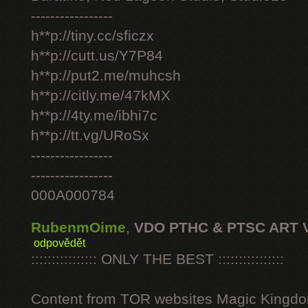
-----------------
h**p://tiny.cc/sficzx
h**p://cutt.us/Y7P84
h**p://put2.me/muhcsh
h**p://citly.me/47kMX
h**p://4ty.me/ibhi7c
h**p://tt.vg/URoSx
-----------------
-----------------
000A000784
RubenmOime
,
VDO PTHC & PTSC ART 
odpovědět
:::::::::::::::: ONLY THE BEST ::::::::::::::::
Content from TOR websites Magic Kingdo