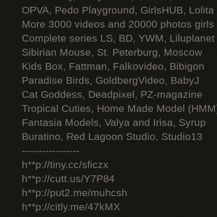
OPVA, Pedo Playground, GirlsHUB, Lolita 
More 3000 videos and 20000 photos girls
Complete series LS, BD, YWM, Liluplanet
Sibirian Mouse, St. Peterburg, Moscow
Kids Box, Fattman, Falkovideo, Bibigon
Paradise Birds, GoldbergVideo, BabyJ
Cat Goddess, Deadpixel, PZ-magazine
Tropical Cuties, Home Made Model (HMM
Fantasia Models, Valya and Irisa, Syrup
Buratino, Red Lagoon Studio, Studio13
-----------------
h**p://tiny.cc/sficzx
h**p://cutt.us/Y7P84
h**p://put2.me/muhcsh
h**p://citly.me/47kMX