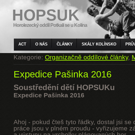
HOPSUK
Horolezecký oddíl Potkali se u Kolína
ACT
O NÁS
ČLÁNKY
SKÁLY KOLÍNSKO
PRŮ
Kategorie:
Organizačně oddílové články
,
M
Expedice Pašinka 2016
Soustředění dětí HOPSUKu
Expedice Pašinka 2016
Ahoj - pokud čteš tyto řádky, dostal jsi s
práce jsou v plném proudu - vyřizujeme z
a výstupu na vrcholky plánovaných hor.