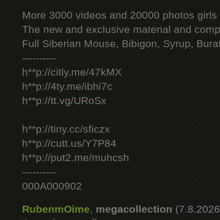
More 3000 videos and 20000 photos girls
The new and exclusive material and compl
Full Siberian Mouse, Bibigon, Syrup, Bura
----------
h**p://citly.me/47kMX
h**p://4ty.me/ibhi7c
h**p://tt.vg/URoSx
h**p://tiny.cc/sficzx
h**p://cutt.us/Y7P84
h**p://put2.me/muhcsh
----------
000A000902
RubenmOime
,
megacollection
(7.8.2026