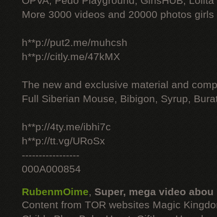
OPVA, Pedo Playground, GirlsHUB, Lolita 
More 3000 videos and 20000 photos girls
h**p://put2.me/muhcsh
h**p://citly.me/47kMX
The new and exclusive material and compl
Full Siberian Mouse, Bibigon, Syrup, Bura
h**p://4ty.me/ibhi7c
h**p://tt.vg/URoSx
-----------------
000A000854
RubenmOime
,
Super, mega video abou
Content from TOR websites Magic Kingdo