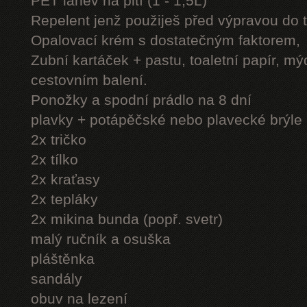
PET láhev na pití (1 - 1,5L)
Repelent jenž použiješ před výpravou do 
Opalovací krém s dostatečným faktorem,
Zubní kartáček + pastu, toaletní papír, mý
cestovním balení.
Ponožky a spodní prádlo na 8 dní
plavky + potápěčské nebo plavecké brýle
2x tričko
2x tílko
2x kraťasy
2x tepláky
2x mikina bunda (popř. svetr)
malý ručník a osuška
pláštěnka
sandály
obuv na lezení