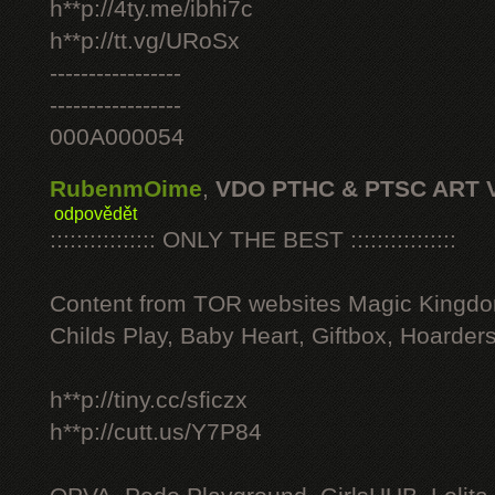
h**p://4ty.me/ibhi7c
h**p://tt.vg/URoSx
-----------------
-----------------
000A000054
RubenmOime
,
VDO PTHC & PTSC ART 
odpovědět
:::::::::::::::: ONLY THE BEST ::::::::::::::::
Content from TOR websites Magic Kingdo
Childs Play, Baby Heart, Giftbox, Hoarders
h**p://tiny.cc/sficzx
h**p://cutt.us/Y7P84