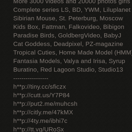
More 3000 videos and 20000 photos girls
Complete series LS, BD, YWM, Liluplanet
Sibirian Mouse, St. Peterburg, Moscow
Kids Box, Fattman, Falkovideo, Bibigon
Paradise Birds, GoldbergVideo, BabyJ
Cat Goddess, Deadpixel, PZ-magazine
Tropical Cuties, Home Made Model (HMM
Fantasia Models, Valya and Irisa, Syrup
Buratino, Red Lagoon Studio, Studio13
-----------------
h**p://tiny.cc/sficzx
h**p://cutt.us/Y7P84
h**p://put2.me/muhcsh
h**p://citly.me/47kMX
h**p://4ty.me/ibhi7c
h**p://tt.vg/URoSx