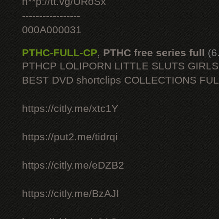
h**p://tt.vg/URoSx
-----------------
000A000031
PTHC-FULL-CP
,
PTHC free series full
(6
PTHCP LOLIPORN LITTLE SLUTS GIRL
BEST DVD shortclips COLLECTIONS FU
https://citly.me/xtc1Y
https://put2.me/tidrqi
https://citly.me/eDZB2
https://citly.me/BzAJI