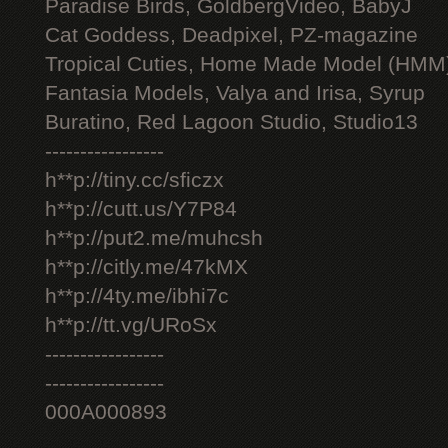
Paradise Birds, GoldbergVideo, BabyJ
Cat Goddess, Deadpixel, PZ-magazine
Tropical Cuties, Home Made Model (HMM
Fantasia Models, Valya and Irisa, Syrup
Buratino, Red Lagoon Studio, Studio13
-----------------
h**p://tiny.cc/sficzx
h**p://cutt.us/Y7P84
h**p://put2.me/muhcsh
h**p://citly.me/47kMX
h**p://4ty.me/ibhi7c
h**p://tt.vg/URoSx
-----------------
-----------------
000A000893