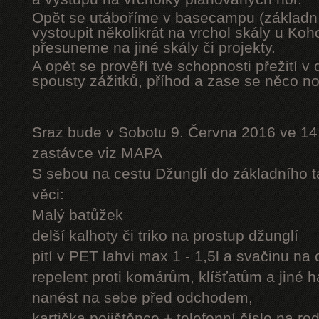
Opět se utáboříme v basecampu (základní
vystoupit několikrát na vrchol skály u Ko
přesuneme na jiné skály či projekty.
A opět se prověří tvé schopnosti přežití v 
spousty zážitků, příhod a zase se něco n
Sraz bude v Sobotu 9. Června 2016 ve 14
zastávce viz MAPA
S sebou na cestu Džunglí do základního tá
věci:
Malý batůžek
delší kalhoty či triko na prostup džunglí
pití v PET lahvi max 1 - 1,5l a svačinu na
repelent proti komárům, klíšťatům a jiné 
nanést na sebe před odchodem,
kartička pojištěnce + telefonní číslo na rod