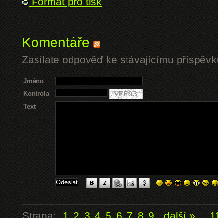
Formát pro tisk
Komentáře
Zasílate odpověď ke stávajícímu příspěvk
Jméno
Kontrola
Text
Strana:
1
2
3
4
5
6
7
8
9
další »
...
1