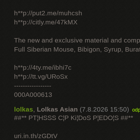
h**p://put2.me/muhcsh
h**p://citly.me/47kMX
The new and exclusive material and compl
Full Siberian Mouse, Bibigon, Syrup, Bura
h**p://4ty.me/ibhi7c
h**p://tt.vg/URoSx
-----------------
000A000613
lolkas
,
Lolkas Asian
(7.8.2026 15:50)
odp
##** PT¦HSSS C¦P Ki¦DoS P¦EDO¦S ##**
uri.in.th/zGDtV