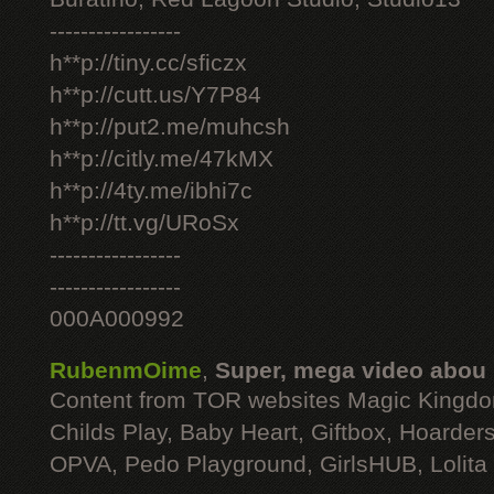
-----------------
h**p://tiny.cc/sficzx
h**p://cutt.us/Y7P84
h**p://put2.me/muhcsh
h**p://citly.me/47kMX
h**p://4ty.me/ibhi7c
h**p://tt.vg/URoSx
-----------------
-----------------
000A000992
RubenmOime
,
Super, mega video abou
Content from TOR websites Magic Kingdo
Childs Play, Baby Heart, Giftbox, Hoarders
OPVA, Pedo Playground, GirlsHUB, Lolita 