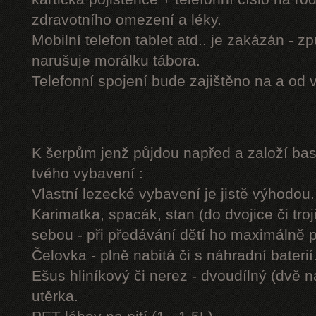
zdravotního omezení a léky.
Mobilní telefon tablet atd.. je zakázán - 
narušuje morálku tábora.
Telefonní spojení bude zajištěno na a od 
K šerpům jenž půjdou napřed a založí b
tvého vybavení :
Vlastní lezecké vybavení je jistě výhodou.
Karimatka, spacák, stan (do dvojice či troj
sebou - při předávání dětí ho maximálně 
Čelovka - plně nabitá či s náhradní baterií
Ešus hliníkový či nerez - dvoudílný (dvě n
utěrka.