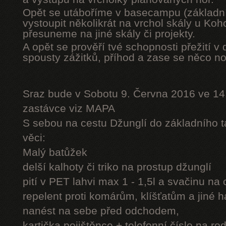
Opět se utáboříme v basecampu (základní
vystoupit několikrát na vrchol skály u Ko
přesuneme na jiné skály či projekty.
A opět se prověří tvé schopnosti přežití v 
spousty zážitků, příhod a zase se něco n
Sraz bude v Sobotu 9. Června 2016 ve 14
zastávce viz MAPA
S sebou na cestu Džunglí do základního tá
věci:
Malý batůžek
delší kalhoty či triko na prostup džunglí
pití v PET lahvi max 1 - 1,5l a svačinu na
repelent proti komárům, klíšťatům a jiné 
nanést na sebe před odchodem,
kartička pojištěnce + telefonní číslo na rod