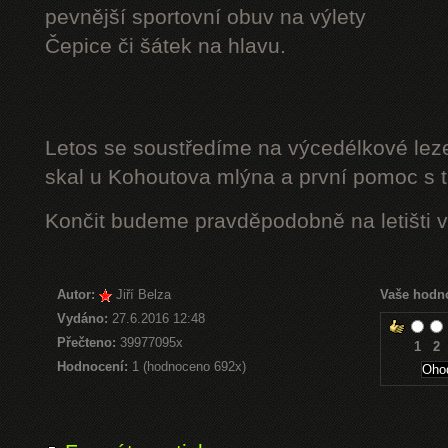
pevnější sportovní obuv na výlety
Čepice či šátek na hlavu.
Letos se soustředíme na výcedélkové leze
skal u Kohoutova mlýna a první pomoc s t
Končit budeme pravděpodobně na letišti v
Autor:
Jiří Belza
Vaše hodn
Vydáno:
27.6.2016 12:48
Přečteno:
39977095x
1
2
Hodnocení:
1 (hodnoceno 692x)