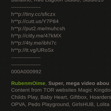
-----------------
h**p://tiny.cc/sficzx
h**p://cutt.us/Y7P84
h**p://put2.me/muhcsh
h**p://citly.me/47kMX
h**p://4ty.me/ibhi7c
h**p://tt.vg/URoSx
-----------------
-----------------
000A000992
RubenmOime
,
Super, mega video abou
Content from TOR websites Magic Kingdo
Childs Play, Baby Heart, Giftbox, Hoarders
OPVA, Pedo Playground, GirlsHUB, Lolita 