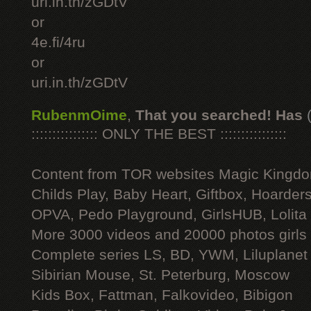
uri.in.th/zGDtV
or
4e.fi/4ru
or
uri.in.th/zGDtV
RubenmOime
,
That you searched! Has
:::::::::::::::: ONLY THE BEST ::::::::::::::::
Content from TOR websites Magic Kingdo
Childs Play, Baby Heart, Giftbox, Hoarders
OPVA, Pedo Playground, GirlsHUB, Lolita 
More 3000 videos and 20000 photos girls
Complete series LS, BD, YWM, Liluplanet
Sibirian Mouse, St. Peterburg, Moscow
Kids Box, Fattman, Falkovideo, Bibigon