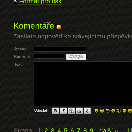
Formát pro tisk
Komentáře
Zasílate odpověď ke stávajícímu příspěvk
Jméno
Kontrola
Text
Strana:
1
2
3
4
5
6
7
8
9
další »
...
1