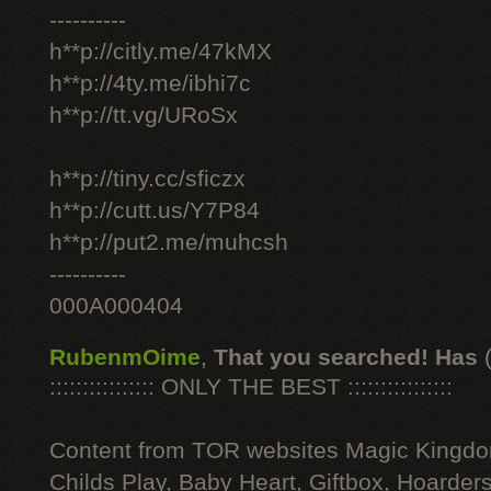
----------
h**p://citly.me/47kMX
h**p://4ty.me/ibhi7c
h**p://tt.vg/URoSx
h**p://tiny.cc/sficzx
h**p://cutt.us/Y7P84
h**p://put2.me/muhcsh
----------
000A000404
RubenmOime
,
That you searched! Has
:::::::::::::::: ONLY THE BEST ::::::::::::::::
Content from TOR websites Magic Kingdo
Childs Play, Baby Heart, Giftbox, Hoarders