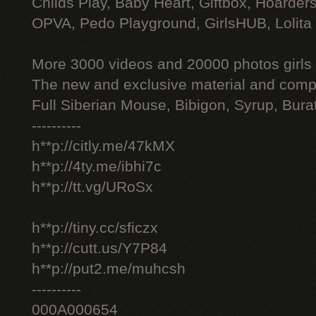
Childs Play, Baby Heart, Giftbox, Hoarders
OPVA, Pedo Playground, GirlsHUB, Lolita 
More 3000 videos and 20000 photos girls
The new and exclusive material and compl
Full Siberian Mouse, Bibigon, Syrup, Bura
----------
h**p://citly.me/47kMX
h**p://4ty.me/ibhi7c
h**p://tt.vg/URoSx
h**p://tiny.cc/sficzx
h**p://cutt.us/Y7P84
h**p://put2.me/muhcsh
----------
000A000654