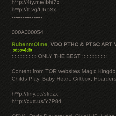
h**p://4ty.me/ibhi7c
h**p://tt.vg/URoSx
-----------------
-----------------
000A000054
RubenmOime
,
VDO PTHC & PTSC ART 
odpovědět
:::::::::::::::: ONLY THE BEST ::::::::::::::::
Content from TOR websites Magic Kingdo
Childs Play, Baby Heart, Giftbox, Hoarders
h**p://tiny.cc/sficzx
h**p://cutt.us/Y7P84