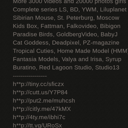
More 3000 videos and 20000 photos girls
Complete series LS, BD, YWM, Liluplanet
Sibirian Mouse, St. Peterburg, Moscow
Kids Box, Fattman, Falkovideo, Bibigon
Paradise Birds, GoldbergVideo, BabyJ
Cat Goddess, Deadpixel, PZ-magazine
Tropical Cuties, Home Made Model (HMM
Fantasia Models, Valya and Irisa, Syrup
Buratino, Red Lagoon Studio, Studio13
-----------------
h**p://tiny.cc/sficzx
h**p://cutt.us/Y7P84
h**p://put2.me/muhcsh
h**p://citly.me/47kMX
h**p://4ty.me/ibhi7c
h**p://tt.vg/URoSx