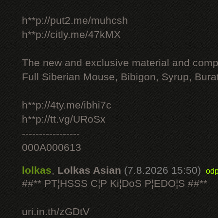
h**p://put2.me/muhcsh
h**p://citly.me/47kMX
The new and exclusive material and compl
Full Siberian Mouse, Bibigon, Syrup, Bura
h**p://4ty.me/ibhi7c
h**p://tt.vg/URoSx
-----------------
000A000613
lolkas
,
Lolkas Asian
(7.8.2026 15:50)
odp
##** PT¦HSSS C¦P Ki¦DoS P¦EDO¦S ##**
uri.in.th/zGDtV