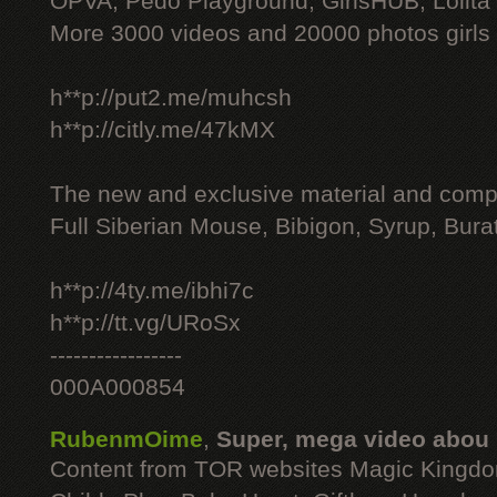
OPVA, Pedo Playground, GirlsHUB, Lolita 
More 3000 videos and 20000 photos girls
h**p://put2.me/muhcsh
h**p://citly.me/47kMX
The new and exclusive material and compl
Full Siberian Mouse, Bibigon, Syrup, Bura
h**p://4ty.me/ibhi7c
h**p://tt.vg/URoSx
-----------------
000A000854
RubenmOime
,
Super, mega video abou
Content from TOR websites Magic Kingdo