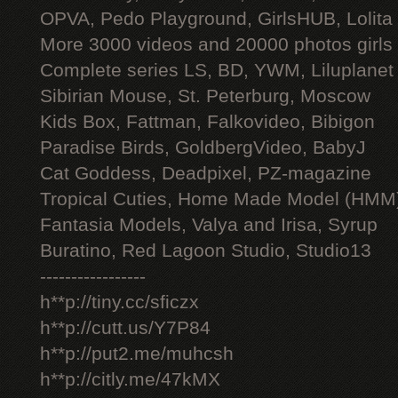
OPVA, Pedo Playground, GirlsHUB, Lolita 
More 3000 videos and 20000 photos girls
Complete series LS, BD, YWM, Liluplanet
Sibirian Mouse, St. Peterburg, Moscow
Kids Box, Fattman, Falkovideo, Bibigon
Paradise Birds, GoldbergVideo, BabyJ
Cat Goddess, Deadpixel, PZ-magazine
Tropical Cuties, Home Made Model (HMM
Fantasia Models, Valya and Irisa, Syrup
Buratino, Red Lagoon Studio, Studio13
-----------------
h**p://tiny.cc/sficzx
h**p://cutt.us/Y7P84
h**p://put2.me/muhcsh
h**p://citly.me/47kMX