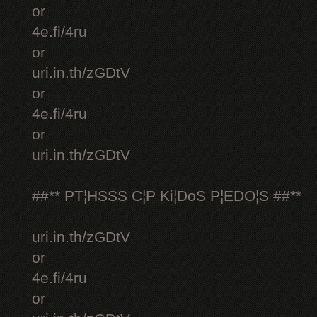
or
4e.fi/4ru
or
uri.in.th/zGDtV
or
4e.fi/4ru
or
uri.in.th/zGDtV
##** PT¦HSSS C¦P Ki¦DoS P¦EDO¦S ##**
uri.in.th/zGDtV
or
4e.fi/4ru
or