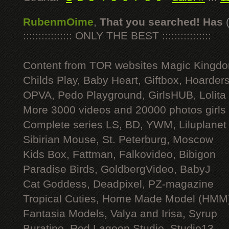
RubenmOime
,
That you searched! Has
:::::::::::::::: ONLY THE BEST ::::::::::::::::
Content from TOR websites Magic Kingdo
Childs Play, Baby Heart, Giftbox, Hoarders
OPVA, Pedo Playground, GirlsHUB, Lolita 
More 3000 videos and 20000 photos girls
Complete series LS, BD, YWM, Liluplanet
Sibirian Mouse, St. Peterburg, Moscow
Kids Box, Fattman, Falkovideo, Bibigon
Paradise Birds, GoldbergVideo, BabyJ
Cat Goddess, Deadpixel, PZ-magazine
Tropical Cuties, Home Made Model (HMM
Fantasia Models, Valya and Irisa, Syrup
Buratino, Red Lagoon Studio, Studio13