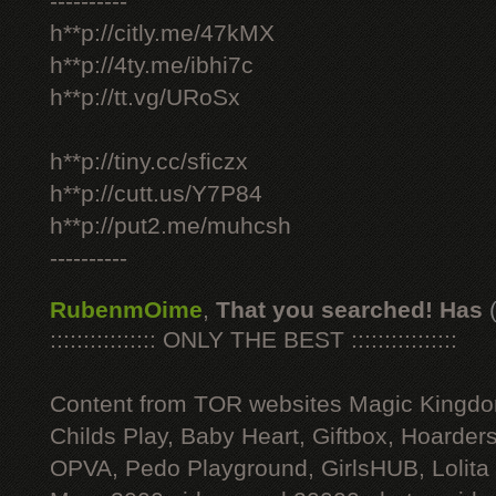
----------
h**p://citly.me/47kMX
h**p://4ty.me/ibhi7c
h**p://tt.vg/URoSx
h**p://tiny.cc/sficzx
h**p://cutt.us/Y7P84
h**p://put2.me/muhcsh
----------
RubenmOime
,
That you searched! Has
:::::::::::::::: ONLY THE BEST ::::::::::::::::
Content from TOR websites Magic Kingdo
Childs Play, Baby Heart, Giftbox, Hoarders
OPVA, Pedo Playground, GirlsHUB, Lolita 