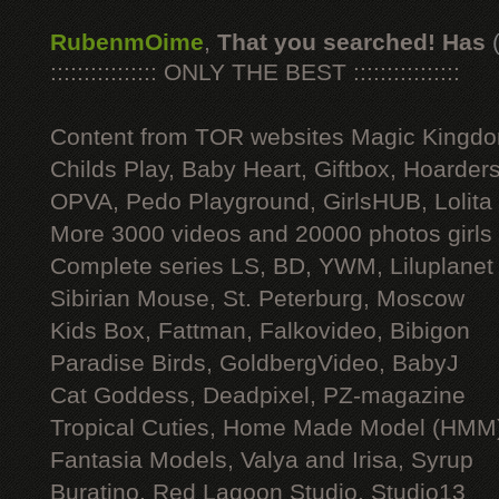
RubenmOime
,
That you searched! Has
:::::::::::::::: ONLY THE BEST ::::::::::::::::
Content from TOR websites Magic Kingdo
Childs Play, Baby Heart, Giftbox, Hoarders
OPVA, Pedo Playground, GirlsHUB, Lolita 
More 3000 videos and 20000 photos girls
Complete series LS, BD, YWM, Liluplanet
Sibirian Mouse, St. Peterburg, Moscow
Kids Box, Fattman, Falkovideo, Bibigon
Paradise Birds, GoldbergVideo, BabyJ
Cat Goddess, Deadpixel, PZ-magazine
Tropical Cuties, Home Made Model (HMM
Fantasia Models, Valya and Irisa, Syrup
Buratino, Red Lagoon Studio, Studio13