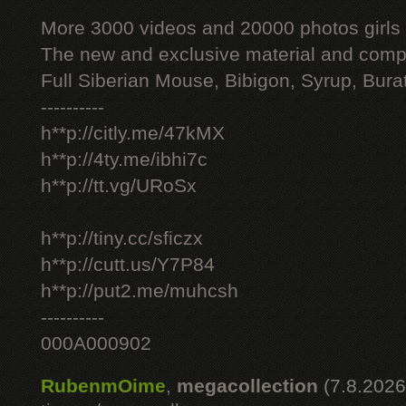
More 3000 videos and 20000 photos girls
The new and exclusive material and compl
Full Siberian Mouse, Bibigon, Syrup, Bura
----------
h**p://citly.me/47kMX
h**p://4ty.me/ibhi7c
h**p://tt.vg/URoSx
h**p://tiny.cc/sficzx
h**p://cutt.us/Y7P84
h**p://put2.me/muhcsh
----------
000A000902
RubenmOime
,
megacollection
(7.8.2026