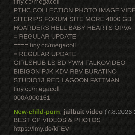
tiny.cc/megacoll
PTHC COLLECTION PHOTO IMAGE VID
SITERIPS FORUM SITE MORE 4000 GB
HOARDERS HELL BABY HEARTS OPVA
= REGULAR UPDATE
==== tiny.cc/megacoll
= REGULAR UPDATE
GIRLSHUB LS BD YWM FALKOVIDEO
BIBIGON PJK KDV RBV BURATINO
STUDIO13 RED LAGOON FATTMAN
tiny.cc/megacoll
000A000151
New-child-porn
,
jailbait video
(7.8.2026 
BEST CP VIDEOS & PHOTOS
https://lmy.de/kFEVl