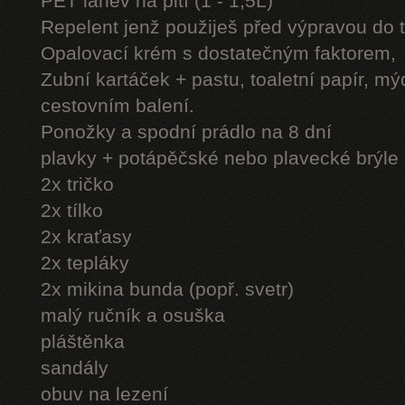
PET láhev na pití (1 - 1,5L)
Repelent jenž použiješ před výpravou do 
Opalovací krém s dostatečným faktorem,
Zubní kartáček + pastu, toaletní papír, mý
cestovním balení.
Ponožky a spodní prádlo na 8 dní
plavky + potápěčské nebo plavecké brýle
2x tričko
2x tílko
2x kraťasy
2x tepláky
2x mikina bunda (popř. svetr)
malý ručník a osuška
pláštěnka
sandály
obuv na lezení