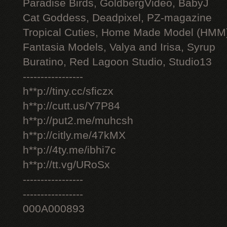
Paradise Birds, GoldbergVideo, BabyJ
Cat Goddess, Deadpixel, PZ-magazine
Tropical Cuties, Home Made Model (HMM
Fantasia Models, Valya and Irisa, Syrup
Buratino, Red Lagoon Studio, Studio13
-----------------
h**p://tiny.cc/sficzx
h**p://cutt.us/Y7P84
h**p://put2.me/muhcsh
h**p://citly.me/47kMX
h**p://4ty.me/ibhi7c
h**p://tt.vg/URoSx
-----------------
-----------------
000A000893