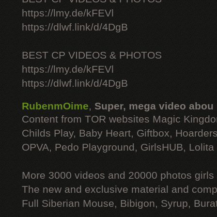
https://lmy.de/kFEVl
https://dlwf.link/d/4DgB
BEST CP VIDEOS & PHOTOS
https://lmy.de/kFEVl
https://dlwf.link/d/4DgB
RubenmOime
,
Super, mega video abou
Content from TOR websites Magic Kingdo
Childs Play, Baby Heart, Giftbox, Hoarders
OPVA, Pedo Playground, GirlsHUB, Lolita 
More 3000 videos and 20000 photos girls
The new and exclusive material and compl
Full Siberian Mouse, Bibigon, Syrup, Bura