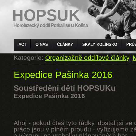
HOPSUK
Horolezecký oddíl Potkali se u Kolína
ACT
O NÁS
ČLÁNKY
SKÁLY KOLÍNSKO
PRŮ
Kategorie:
Organizačně oddílové články
,
M
Expedice Pašinka 2016
Soustředění dětí HOPSUKu
Expedice Pašinka 2016
Ahoj - pokud čteš tyto řádky, dostal jsi s
práce jsou v plném proudu - vyřizujeme z
a výstupu na vrcholky plánovaných hor.