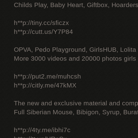
Childs Play, Baby Heart, Giftbox, Hoarders
h**p://tiny.cc/sficzx
h**p://cutt.us/Y7P84
OPVA, Pedo Playground, GirlsHUB, Lolita 
More 3000 videos and 20000 photos girls
h**p://put2.me/muhcsh
h**p://citly.me/47kMX
The new and exclusive material and compl
Full Siberian Mouse, Bibigon, Syrup, Bura
h**p://4ty.me/ibhi7c