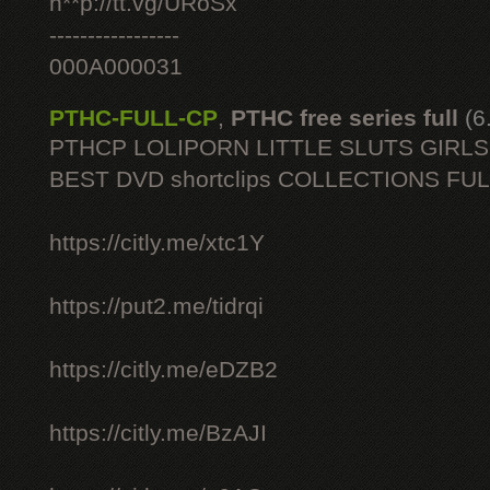
h**p://tt.vg/URoSx
-----------------
000A000031
PTHC-FULL-CP
,
PTHC free series full
(6
PTHCP LOLIPORN LITTLE SLUTS GIRL
BEST DVD shortclips COLLECTIONS FU
https://citly.me/xtc1Y
https://put2.me/tidrqi
https://citly.me/eDZB2
https://citly.me/BzAJI