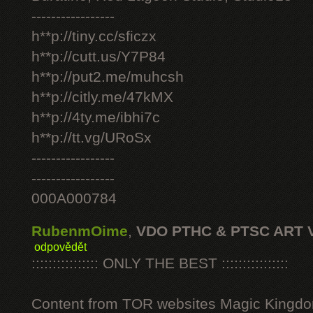
-----------------
h**p://tiny.cc/sficzx
h**p://cutt.us/Y7P84
h**p://put2.me/muhcsh
h**p://citly.me/47kMX
h**p://4ty.me/ibhi7c
h**p://tt.vg/URoSx
-----------------
-----------------
000A000784
RubenmOime
,
VDO PTHC & PTSC ART 
odpovědět
:::::::::::::::: ONLY THE BEST ::::::::::::::::
Content from TOR websites Magic Kingdo