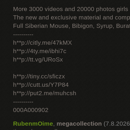
More 3000 videos and 20000 photos girls
The new and exclusive material and compl
Full Siberian Mouse, Bibigon, Syrup, Bura
----------
h**p://citly.me/47kMX
h**p://4ty.me/ibhi7c
h**p://tt.vg/URoSx
h**p://tiny.cc/sficzx
h**p://cutt.us/Y7P84
h**p://put2.me/muhcsh
----------
000A000902
RubenmOime
,
megacollection
(7.8.2026