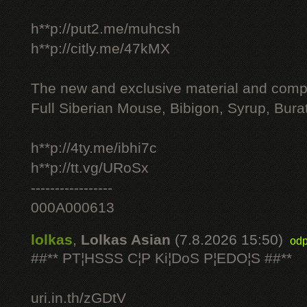
h**p://put2.me/muhcsh
h**p://citly.me/47kMX
The new and exclusive material and compl
Full Siberian Mouse, Bibigon, Syrup, Bura
h**p://4ty.me/ibhi7c
h**p://tt.vg/URoSx
-----------------
000A000613
lolkas
,
Lolkas Asian
(7.8.2026 15:50)
odp
##** PT¦HSSS C¦P Ki¦DoS P¦EDO¦S ##**
uri.in.th/zGDtV