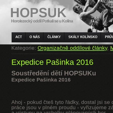
HOPSUK
Horolezecký oddíl Potkali se u Kolína
ACT
O NÁS
ČLÁNKY
SKÁLY KOLÍNSKO
PRŮ
Kategorie:
Organizačně oddílové články
,
M
Expedice Pašinka 2016
Soustředění dětí HOPSUKu
Expedice Pašinka 2016
Ahoj - pokud čteš tyto řádky, dostal jsi s
práce jsou v plném proudu - vyřizujeme z
a výstupu na vrcholky plánovaných hor.