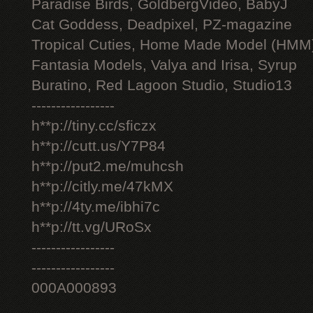
Paradise Birds, GoldbergVideo, BabyJ
Cat Goddess, Deadpixel, PZ-magazine
Tropical Cuties, Home Made Model (HMM
Fantasia Models, Valya and Irisa, Syrup
Buratino, Red Lagoon Studio, Studio13
-----------------
h**p://tiny.cc/sficzx
h**p://cutt.us/Y7P84
h**p://put2.me/muhcsh
h**p://citly.me/47kMX
h**p://4ty.me/ibhi7c
h**p://tt.vg/URoSx
-----------------
-----------------
000A000893