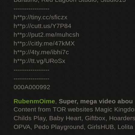
-----------------
h**p://tiny.cc/sficzx
h**p://cutt.us/Y7P84
h**p://put2.me/muhcsh
h**p://citly.me/47kMX
h**p://4ty.me/ibhi7c
h**p://tt.vg/URoSx
-----------------
-----------------
000A000992
RubenmOime
,
Super, mega video abou
Content from TOR websites Magic Kingdo
Childs Play, Baby Heart, Giftbox, Hoarders
OPVA, Pedo Playground, GirlsHUB, Lolita 