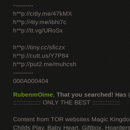
----------
h**p://citly.me/47kMX
h**p://4ty.me/ibhi7c
h**p://tt.vg/URoSx
h**p://tiny.cc/sficzx
h**p://cutt.us/Y7P84
h**p://put2.me/muhcsh
----------
000A000404
RubenmOime
,
That you searched! Has
:::::::::::::::: ONLY THE BEST ::::::::::::::::
Content from TOR websites Magic Kingdo
Childs Play, Baby Heart, Giftbox, Hoarders