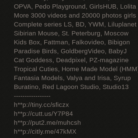
OPVA, Pedo Playground, GirlsHUB, Lolita 
More 3000 videos and 20000 photos girls
Complete series LS, BD, YWM, Liluplanet
Sibirian Mouse, St. Peterburg, Moscow
Kids Box, Fattman, Falkovideo, Bibigon
Paradise Birds, GoldbergVideo, BabyJ
Cat Goddess, Deadpixel, PZ-magazine
Tropical Cuties, Home Made Model (HMM
Fantasia Models, Valya and Irisa, Syrup
Buratino, Red Lagoon Studio, Studio13
-----------------
h**p://tiny.cc/sficzx
h**p://cutt.us/Y7P84
h**p://put2.me/muhcsh
h**p://citly.me/47kMX