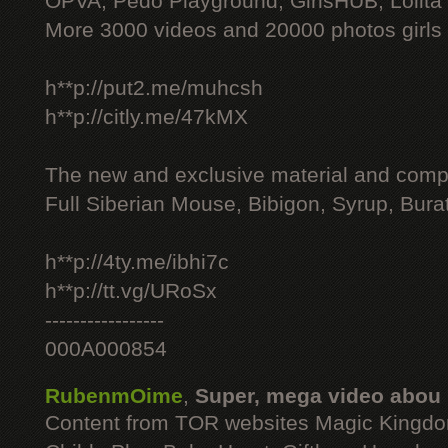
OPVA, Pedo Playground, GirlsHUB, Lolita 
More 3000 videos and 20000 photos girls
h**p://put2.me/muhcsh
h**p://citly.me/47kMX
The new and exclusive material and compl
Full Siberian Mouse, Bibigon, Syrup, Bura
h**p://4ty.me/ibhi7c
h**p://tt.vg/URoSx
-----------------
000A000854
RubenmOime
,
Super, mega video abou
Content from TOR websites Magic Kingdo