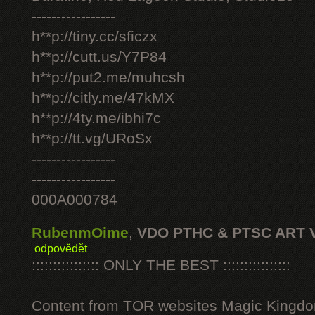
-----------------
h**p://tiny.cc/sficzx
h**p://cutt.us/Y7P84
h**p://put2.me/muhcsh
h**p://citly.me/47kMX
h**p://4ty.me/ibhi7c
h**p://tt.vg/URoSx
-----------------
-----------------
000A000784
RubenmOime
,
VDO PTHC & PTSC ART 
odpovědět
:::::::::::::::: ONLY THE BEST ::::::::::::::::
Content from TOR websites Magic Kingdo