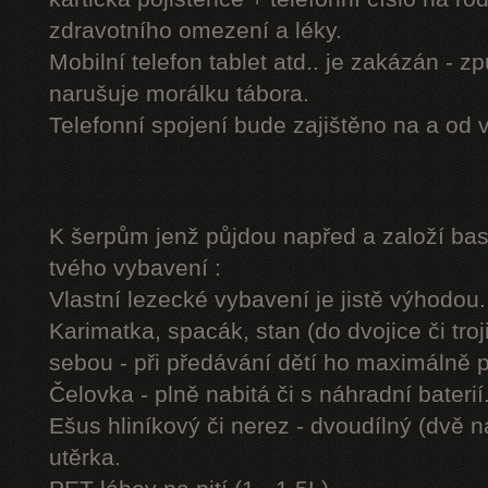
zdravotního omezení a léky.
Mobilní telefon tablet atd.. je zakázán - 
narušuje morálku tábora.
Telefonní spojení bude zajištěno na a od 
K šerpům jenž půjdou napřed a založí b
tvého vybavení :
Vlastní lezecké vybavení je jistě výhodou.
Karimatka, spacák, stan (do dvojice či troj
sebou - při předávání dětí ho maximálně 
Čelovka - plně nabitá či s náhradní baterií
Ešus hliníkový či nerez - dvoudílný (dvě n
utěrka.