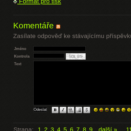
Formát pro tisk
Komentáře
Zasílate odpověď ke stávajícímu příspěvk
Jméno
Kontrola
Text
Strana:
1
2
3
4
5
6
7
8
9
další »
...
1