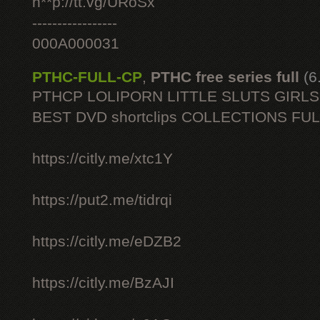
h**p://tt.vg/URoSx
-----------------
000A000031
PTHC-FULL-CP
,
PTHC free series full
(6
PTHCP LOLIPORN LITTLE SLUTS GIRL
BEST DVD shortclips COLLECTIONS FU
https://citly.me/xtc1Y
https://put2.me/tidrqi
https://citly.me/eDZB2
https://citly.me/BzAJI