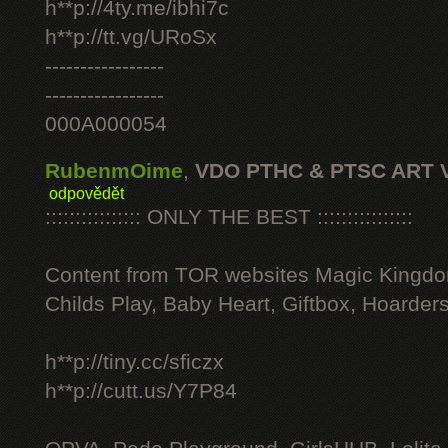
h**p://4ty.me/ibhi7c
h**p://tt.vg/URoSx
-----------------
-----------------
000A000054
RubenmOime
,
VDO PTHC & PTSC ART 
odpovědět
:::::::::::::::: ONLY THE BEST ::::::::::::::::
Content from TOR websites Magic Kingdo
Childs Play, Baby Heart, Giftbox, Hoarders
h**p://tiny.cc/sficzx
h**p://cutt.us/Y7P84