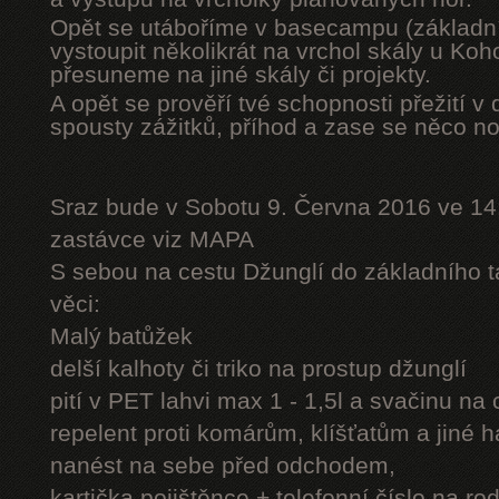
Opět se utáboříme v basecampu (základní
vystoupit několikrát na vrchol skály u Ko
přesuneme na jiné skály či projekty.
A opět se prověří tvé schopnosti přežití v 
spousty zážitků, příhod a zase se něco n
Sraz bude v Sobotu 9. Června 2016 ve 14
zastávce viz MAPA
S sebou na cestu Džunglí do základního tá
věci:
Malý batůžek
delší kalhoty či triko na prostup džunglí
pití v PET lahvi max 1 - 1,5l a svačinu na
repelent proti komárům, klíšťatům a jiné 
nanést na sebe před odchodem,
kartička pojištěnce + telefonní číslo na rod