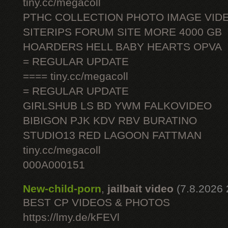
tiny.cc/megacoll
PTHC COLLECTION PHOTO IMAGE VID
SITERIPS FORUM SITE MORE 4000 GB
HOARDERS HELL BABY HEARTS OPVA
= REGULAR UPDATE
==== tiny.cc/megacoll
= REGULAR UPDATE
GIRLSHUB LS BD YWM FALKOVIDEO
BIBIGON PJK KDV RBV BURATINO
STUDIO13 RED LAGOON FATTMAN
tiny.cc/megacoll
000A000151
New-child-porn
,
jailbait video
(7.8.2026 
BEST CP VIDEOS & PHOTOS
https://lmy.de/kFEVl