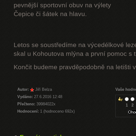
pevnější sportovní obuv na výlety
Čepice či šátek na hlavu.
Letos se soustředíme na výcedélkové leze
skal u Kohoutova mlýna a první pomoc s t
Končit budeme pravděpodobně na letišti v
Autor:
Jiří Belza
Vaše hodn
Vydáno:
27.6.2016 12:48
Přečteno:
39984022x
1
2
Hodnocení:
1 (hodnoceno 692x)