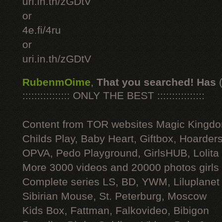
uri.in.th/zGDtV
or
4e.fi/4ru
or
uri.in.th/zGDtV
RubenmOime
,
That you searched! Has
:::::::::::::::: ONLY THE BEST ::::::::::::::::
Content from TOR websites Magic Kingdo
Childs Play, Baby Heart, Giftbox, Hoarders
OPVA, Pedo Playground, GirlsHUB, Lolita 
More 3000 videos and 20000 photos girls
Complete series LS, BD, YWM, Liluplanet
Sibirian Mouse, St. Peterburg, Moscow
Kids Box, Fattman, Falkovideo, Bibigon