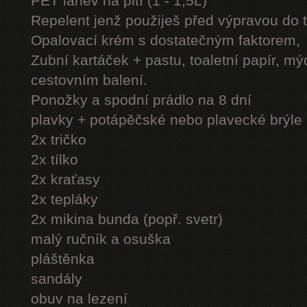
PET láhev na pití (1 - 1,5L)
Repelent jenž použiješ před výpravou do 
Opalovací krém s dostatečným faktorem,
Zubní kartáček + pastu, toaletní papír, mý
cestovním balení.
Ponožky a spodní prádlo na 8 dní
plavky + potápěčské nebo plavecké brýle
2x tričko
2x tílko
2x kraťasy
2x tepláky
2x mikina bunda (popř. svetr)
malý ručník a osuška
pláštěnka
sandály
obuv na lezení