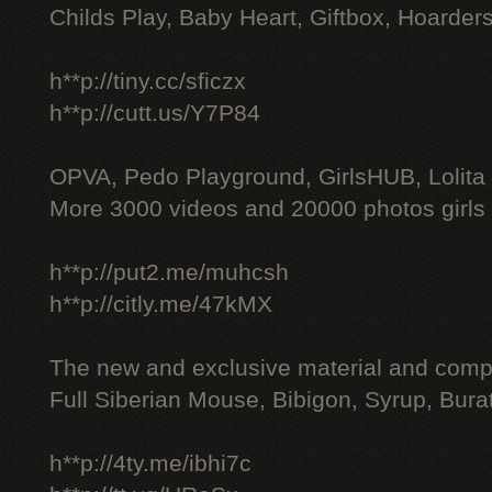
Childs Play, Baby Heart, Giftbox, Hoarders
h**p://tiny.cc/sficzx
h**p://cutt.us/Y7P84
OPVA, Pedo Playground, GirlsHUB, Lolita 
More 3000 videos and 20000 photos girls
h**p://put2.me/muhcsh
h**p://citly.me/47kMX
The new and exclusive material and compl
Full Siberian Mouse, Bibigon, Syrup, Bura
h**p://4ty.me/ibhi7c