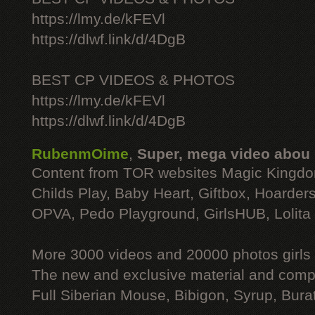
https://lmy.de/kFEVl
https://dlwf.link/d/4DgB
BEST CP VIDEOS & PHOTOS
https://lmy.de/kFEVl
https://dlwf.link/d/4DgB
RubenmOime
,
Super, mega video abou
Content from TOR websites Magic Kingdo
Childs Play, Baby Heart, Giftbox, Hoarders
OPVA, Pedo Playground, GirlsHUB, Lolita 
More 3000 videos and 20000 photos girls
The new and exclusive material and compl
Full Siberian Mouse, Bibigon, Syrup, Bura