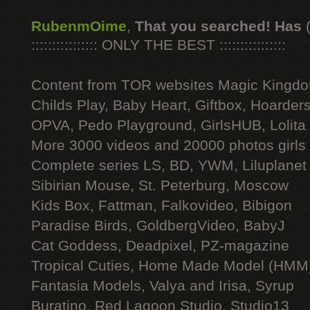
RubenmOime
,
That you searched! Has
:::::::::::::::: ONLY THE BEST ::::::::::::::::
Content from TOR websites Magic Kingdo
Childs Play, Baby Heart, Giftbox, Hoarders
OPVA, Pedo Playground, GirlsHUB, Lolita 
More 3000 videos and 20000 photos girls
Complete series LS, BD, YWM, Liluplanet
Sibirian Mouse, St. Peterburg, Moscow
Kids Box, Fattman, Falkovideo, Bibigon
Paradise Birds, GoldbergVideo, BabyJ
Cat Goddess, Deadpixel, PZ-magazine
Tropical Cuties, Home Made Model (HMM
Fantasia Models, Valya and Irisa, Syrup
Buratino, Red Lagoon Studio, Studio13