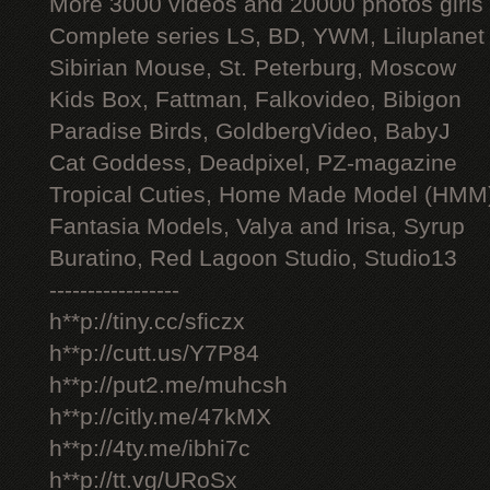
More 3000 videos and 20000 photos girls
Complete series LS, BD, YWM, Liluplanet
Sibirian Mouse, St. Peterburg, Moscow
Kids Box, Fattman, Falkovideo, Bibigon
Paradise Birds, GoldbergVideo, BabyJ
Cat Goddess, Deadpixel, PZ-magazine
Tropical Cuties, Home Made Model (HMM
Fantasia Models, Valya and Irisa, Syrup
Buratino, Red Lagoon Studio, Studio13
-----------------
h**p://tiny.cc/sficzx
h**p://cutt.us/Y7P84
h**p://put2.me/muhcsh
h**p://citly.me/47kMX
h**p://4ty.me/ibhi7c
h**p://tt.vg/URoSx