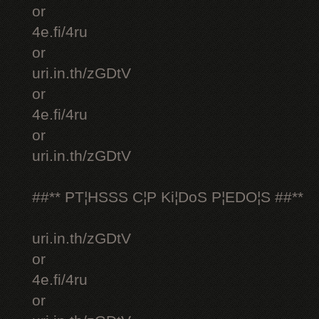
or
4e.fi/4ru
or
uri.in.th/zGDtV
or
4e.fi/4ru
or
uri.in.th/zGDtV
##** PT¦HSSS C¦P Ki¦DoS P¦EDO¦S ##**
uri.in.th/zGDtV
or
4e.fi/4ru
or