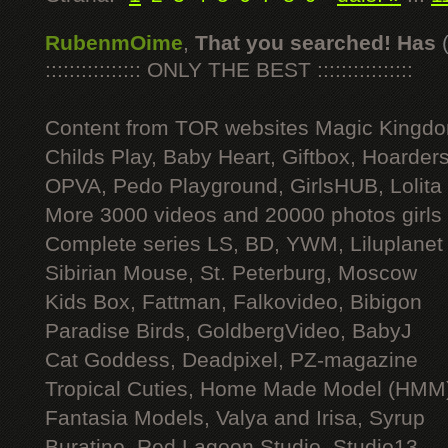
RubenmOime
,
That you searched! Has
:::::::::::::::: ONLY THE BEST ::::::::::::::::
Content from TOR websites Magic Kingdo
Childs Play, Baby Heart, Giftbox, Hoarders
OPVA, Pedo Playground, GirlsHUB, Lolita 
More 3000 videos and 20000 photos girls
Complete series LS, BD, YWM, Liluplanet
Sibirian Mouse, St. Peterburg, Moscow
Kids Box, Fattman, Falkovideo, Bibigon
Paradise Birds, GoldbergVideo, BabyJ
Cat Goddess, Deadpixel, PZ-magazine
Tropical Cuties, Home Made Model (HMM
Fantasia Models, Valya and Irisa, Syrup
Buratino, Red Lagoon Studio, Studio13