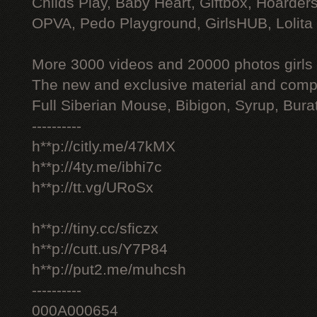
Childs Play, Baby Heart, Giftbox, Hoarders
OPVA, Pedo Playground, GirlsHUB, Lolita 
More 3000 videos and 20000 photos girls
The new and exclusive material and compl
Full Siberian Mouse, Bibigon, Syrup, Bura
----------
h**p://citly.me/47kMX
h**p://4ty.me/ibhi7c
h**p://tt.vg/URoSx
h**p://tiny.cc/sficzx
h**p://cutt.us/Y7P84
h**p://put2.me/muhcsh
----------
000A000654