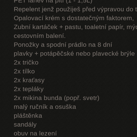
PET láhev na pití (1 - 1,5L)
Repelent jenž použiješ před výpravou do 
Opalovací krém s dostatečným faktorem,
Zubní kartáček + pastu, toaletní papír, mý
cestovním balení.
Ponožky a spodní prádlo na 8 dní
plavky + potápěčské nebo plavecké brýle
2x tričko
2x tílko
2x kraťasy
2x tepláky
2x mikina bunda (popř. svetr)
malý ručník a osuška
pláštěnka
sandály
obuv na lezení