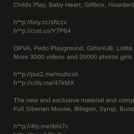
Childs Play, Baby Heart, Giftbox, Hoarders
h**p://tiny.cc/sficzx
h**p://cutt.us/Y7P84
OPVA, Pedo Playground, GirlsHUB, Lolita 
More 3000 videos and 20000 photos girls
h**p://put2.me/muhcsh
h**p://citly.me/47kMX
The new and exclusive material and compl
Full Siberian Mouse, Bibigon, Syrup, Bura
h**p://4ty.me/ibhi7c