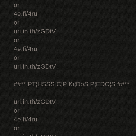
or
4e.fi/4ru
or
uri.in.th/zGDtV
or
4e.fi/4ru
or
uri.in.th/zGDtV
##** PT¦HSSS C¦P Ki¦DoS P¦EDO¦S ##**
uri.in.th/zGDtV
or
4e.fi/4ru
or