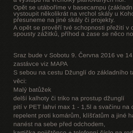
Opět se utáboříme v basecampu (základní
vystoupit několikrát na vrchol skály u Ko
přesuneme na jiné skály či projekty.
A opět se prověří tvé schopnosti přežití v 
spousty zážitků, příhod a zase se něco n
Sraz bude v Sobotu 9. Června 2016 ve 14
zastávce viz MAPA
S sebou na cestu Džunglí do základního tá
věci:
Malý batůžek
delší kalhoty či triko na prostup džunglí
pití v PET lahvi max 1 - 1,5l a svačinu na
repelent proti komárům, klíšťatům a jiné 
nanést na sebe před odchodem,
kartička pojištěnce + telefonní číslo na rod