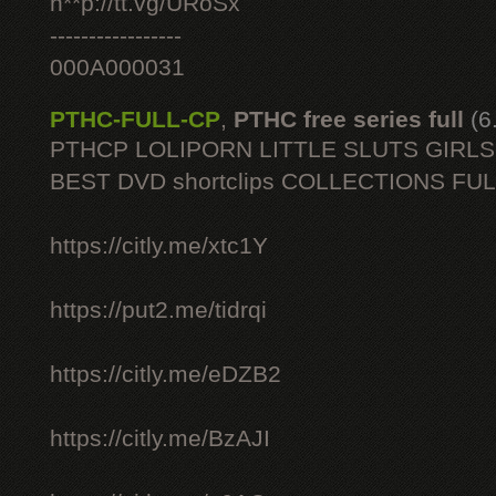
h**p://tt.vg/URoSx
-----------------
000A000031
PTHC-FULL-CP
,
PTHC free series full
(6
PTHCP LOLIPORN LITTLE SLUTS GIRL
BEST DVD shortclips COLLECTIONS FU
https://citly.me/xtc1Y
https://put2.me/tidrqi
https://citly.me/eDZB2
https://citly.me/BzAJI