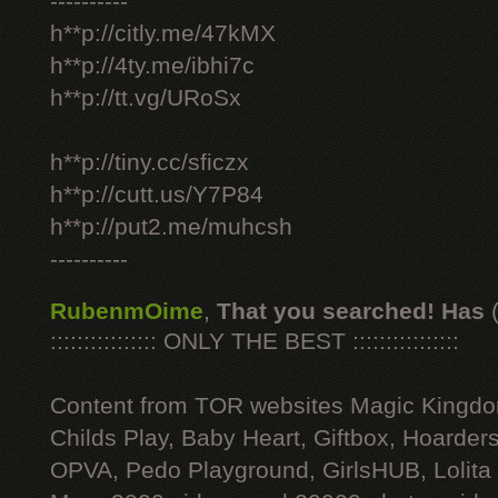
----------
h**p://citly.me/47kMX
h**p://4ty.me/ibhi7c
h**p://tt.vg/URoSx
h**p://tiny.cc/sficzx
h**p://cutt.us/Y7P84
h**p://put2.me/muhcsh
----------
RubenmOime
,
That you searched! Has
:::::::::::::::: ONLY THE BEST ::::::::::::::::
Content from TOR websites Magic Kingdo
Childs Play, Baby Heart, Giftbox, Hoarders
OPVA, Pedo Playground, GirlsHUB, Lolita 