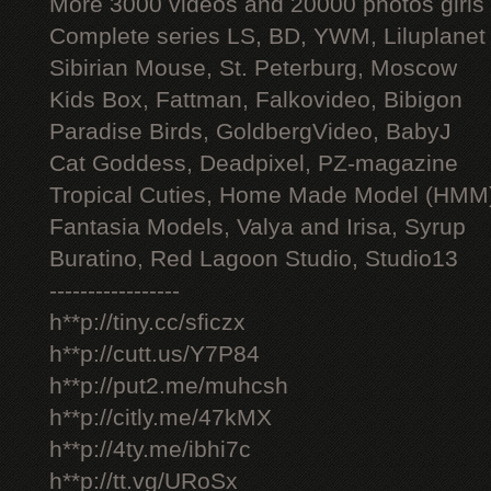
More 3000 videos and 20000 photos girls
Complete series LS, BD, YWM, Liluplanet
Sibirian Mouse, St. Peterburg, Moscow
Kids Box, Fattman, Falkovideo, Bibigon
Paradise Birds, GoldbergVideo, BabyJ
Cat Goddess, Deadpixel, PZ-magazine
Tropical Cuties, Home Made Model (HMM
Fantasia Models, Valya and Irisa, Syrup
Buratino, Red Lagoon Studio, Studio13
-----------------
h**p://tiny.cc/sficzx
h**p://cutt.us/Y7P84
h**p://put2.me/muhcsh
h**p://citly.me/47kMX
h**p://4ty.me/ibhi7c
h**p://tt.vg/URoSx