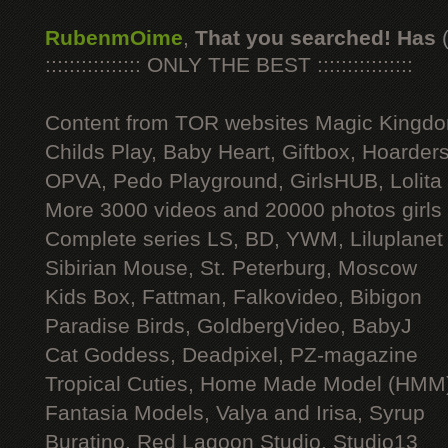
RubenmOime
,
That you searched! Has
:::::::::::::::: ONLY THE BEST ::::::::::::::::
Content from TOR websites Magic Kingdo
Childs Play, Baby Heart, Giftbox, Hoarders
OPVA, Pedo Playground, GirlsHUB, Lolita 
More 3000 videos and 20000 photos girls
Complete series LS, BD, YWM, Liluplanet
Sibirian Mouse, St. Peterburg, Moscow
Kids Box, Fattman, Falkovideo, Bibigon
Paradise Birds, GoldbergVideo, BabyJ
Cat Goddess, Deadpixel, PZ-magazine
Tropical Cuties, Home Made Model (HMM
Fantasia Models, Valya and Irisa, Syrup
Buratino, Red Lagoon Studio, Studio13