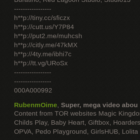
-----------------
h**p://tiny.cc/sficzx
h**p://cutt.us/Y7P84
h**p://put2.me/muhcsh
h**p://citly.me/47kMX
h**p://4ty.me/ibhi7c
h**p://tt.vg/URoSx
-----------------
-----------------
000A000992
RubenmOime
,
Super, mega video abou
Content from TOR websites Magic Kingdo
Childs Play, Baby Heart, Giftbox, Hoarders
OPVA, Pedo Playground, GirlsHUB, Lolita 