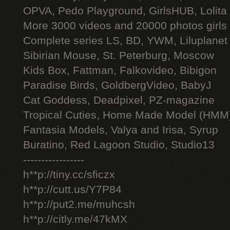
OPVA, Pedo Playground, GirlsHUB, Lolita 
More 3000 videos and 20000 photos girls
Complete series LS, BD, YWM, Liluplanet
Sibirian Mouse, St. Peterburg, Moscow
Kids Box, Fattman, Falkovideo, Bibigon
Paradise Birds, GoldbergVideo, BabyJ
Cat Goddess, Deadpixel, PZ-magazine
Tropical Cuties, Home Made Model (HMM
Fantasia Models, Valya and Irisa, Syrup
Buratino, Red Lagoon Studio, Studio13
-----------------
h**p://tiny.cc/sficzx
h**p://cutt.us/Y7P84
h**p://put2.me/muhcsh
h**p://citly.me/47kMX