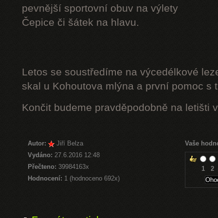
pevnější sportovní obuv na výlety
Čepice či šátek na hlavu.
Letos se soustředíme na výcedélkové leze
skal u Kohoutova mlýna a první pomoc s t
Končit budeme pravděpodobně na letišti v
Autor:
Jiří Belza
Vaše hodn
Vydáno:
27.6.2016 12:48
Přečteno:
39984163x
1
2
Hodnocení:
1 (hodnoceno 692x)