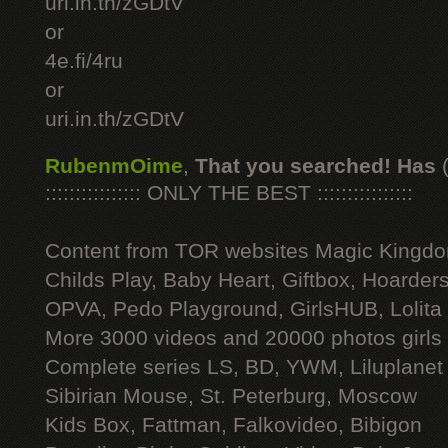
uri.in.th/zGDtV
or
4e.fi/4ru
or
uri.in.th/zGDtV
RubenmOime
,
That you searched! Has
:::::::::::::::: ONLY THE BEST ::::::::::::::::
Content from TOR websites Magic Kingdo
Childs Play, Baby Heart, Giftbox, Hoarders
OPVA, Pedo Playground, GirlsHUB, Lolita 
More 3000 videos and 20000 photos girls
Complete series LS, BD, YWM, Liluplanet
Sibirian Mouse, St. Peterburg, Moscow
Kids Box, Fattman, Falkovideo, Bibigon