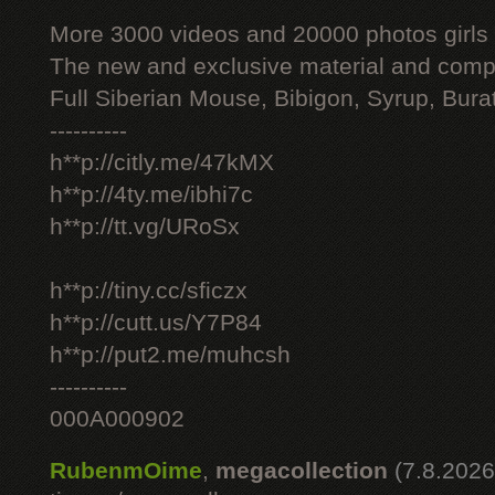
More 3000 videos and 20000 photos girls
The new and exclusive material and compl
Full Siberian Mouse, Bibigon, Syrup, Bura
----------
h**p://citly.me/47kMX
h**p://4ty.me/ibhi7c
h**p://tt.vg/URoSx
h**p://tiny.cc/sficzx
h**p://cutt.us/Y7P84
h**p://put2.me/muhcsh
----------
000A000902
RubenmOime
,
megacollection
(7.8.2026