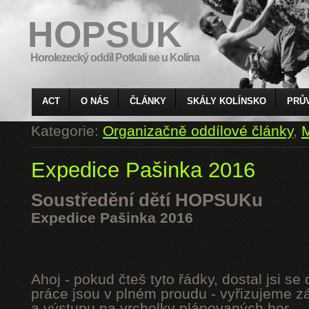
HOPSUK
Horolezecký oddíl Potkali se u Kolína
ACT
O NÁS
ČLÁNKY
SKÁLY KOLÍNSKO
PRŮ
Kategorie:
Organizačně oddílové články
,
M
Expedice Pašinka 2016
Soustředění dětí HOPSUKu
Expedice Pašinka 2016
Ahoj - pokud čteš tyto řádky, dostal jsi s
práce jsou v plném proudu - vyřizujeme z
a výstupu na vrcholky plánovaných hor.