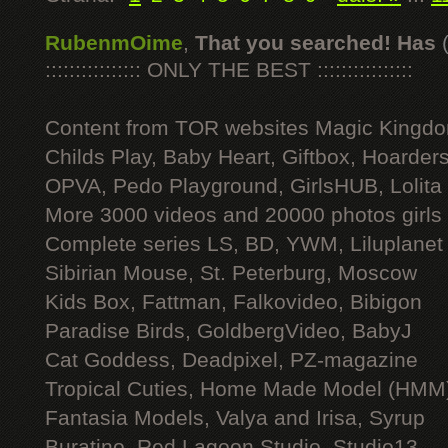
RubenmOime
,
That you searched! Has
:::::::::::::::: ONLY THE BEST ::::::::::::::::
Content from TOR websites Magic Kingdo
Childs Play, Baby Heart, Giftbox, Hoarders
OPVA, Pedo Playground, GirlsHUB, Lolita 
More 3000 videos and 20000 photos girls
Complete series LS, BD, YWM, Liluplanet
Sibirian Mouse, St. Peterburg, Moscow
Kids Box, Fattman, Falkovideo, Bibigon
Paradise Birds, GoldbergVideo, BabyJ
Cat Goddess, Deadpixel, PZ-magazine
Tropical Cuties, Home Made Model (HMM
Fantasia Models, Valya and Irisa, Syrup
Buratino, Red Lagoon Studio, Studio13