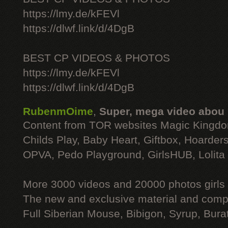
https://lmy.de/kFEVl
https://dlwf.link/d/4DgB
BEST CP VIDEOS & PHOTOS
https://lmy.de/kFEVl
https://dlwf.link/d/4DgB
RubenmOime
,
Super, mega video abou
Content from TOR websites Magic Kingdo
Childs Play, Baby Heart, Giftbox, Hoarders
OPVA, Pedo Playground, GirlsHUB, Lolita 
More 3000 videos and 20000 photos girls
The new and exclusive material and compl
Full Siberian Mouse, Bibigon, Syrup, Bura