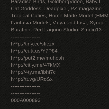
Paradise Birds, GoldbergVideo, BabyJ
Cat Goddess, Deadpixel, PZ-magazine
Tropical Cuties, Home Made Model (HMM
Fantasia Models, Valya and Irisa, Syrup
Buratino, Red Lagoon Studio, Studio13
-----------------
h**p://tiny.cc/sficzx
h**p://cutt.us/Y7P84
h**p://put2.me/muhcsh
h**p://citly.me/47kMX
h**p://4ty.me/ibhi7c
h**p://tt.vg/URoSx
-----------------
-----------------
000A000893