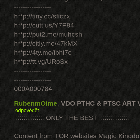
-----------------
h**p://tiny.cc/sficzx
h**p://cutt.us/Y7P84
h**p://put2.me/muhcsh
h**p://citly.me/47kMX
h**p://4ty.me/ibhi7c
h**p://tt.vg/URoSx
-----------------
-----------------
000A000784
RubenmOime
,
VDO PTHC & PTSC ART 
odpovědět
:::::::::::::::: ONLY THE BEST ::::::::::::::::
Content from TOR websites Magic Kingdo