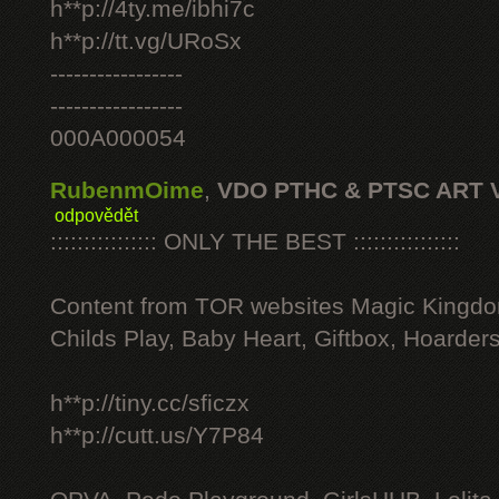
h**p://4ty.me/ibhi7c
h**p://tt.vg/URoSx
-----------------
-----------------
000A000054
RubenmOime
,
VDO PTHC & PTSC ART 
odpovědět
:::::::::::::::: ONLY THE BEST ::::::::::::::::
Content from TOR websites Magic Kingdo
Childs Play, Baby Heart, Giftbox, Hoarders
h**p://tiny.cc/sficzx
h**p://cutt.us/Y7P84