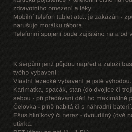
zdravotního omezení a léky.
Mobilní telefon tablet atd.. je zakázán - 
narušuje morálku tábora.
Telefonní spojení bude zajištěno na a od 
K šerpům jenž půjdou napřed a založí b
tvého vybavení :
Vlastní lezecké vybavení je jistě výhodou.
Karimatka, spacák, stan (do dvojice či troj
sebou - při předávání dětí ho maximálně 
Čelovka - plně nabitá či s náhradní baterií
Ešus hliníkový či nerez - dvoudílný (dvě n
utěrka.