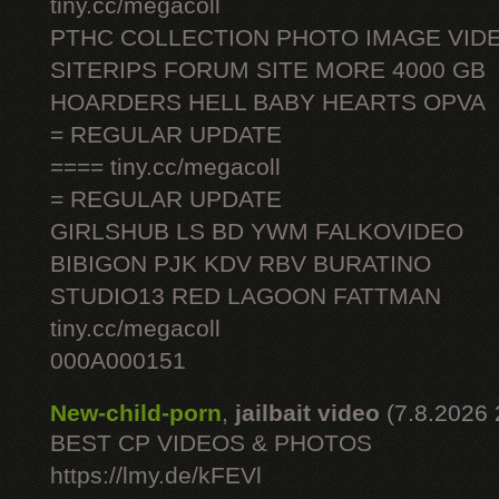
tiny.cc/megacoll
PTHC COLLECTION PHOTO IMAGE VID
SITERIPS FORUM SITE MORE 4000 GB
HOARDERS HELL BABY HEARTS OPVA
= REGULAR UPDATE
==== tiny.cc/megacoll
= REGULAR UPDATE
GIRLSHUB LS BD YWM FALKOVIDEO
BIBIGON PJK KDV RBV BURATINO
STUDIO13 RED LAGOON FATTMAN
tiny.cc/megacoll
000A000151
New-child-porn
,
jailbait video
(7.8.2026 
BEST CP VIDEOS & PHOTOS
https://lmy.de/kFEVl