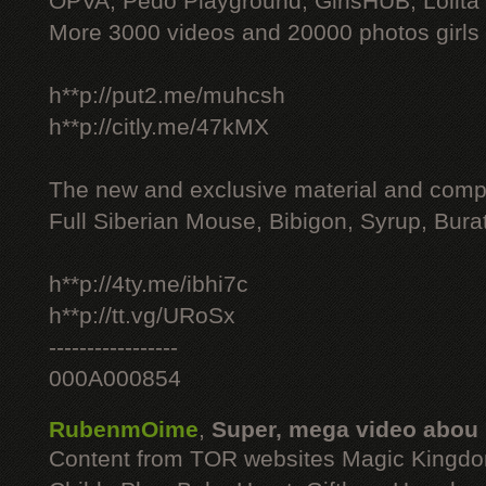
OPVA, Pedo Playground, GirlsHUB, Lolita 
More 3000 videos and 20000 photos girls
h**p://put2.me/muhcsh
h**p://citly.me/47kMX
The new and exclusive material and compl
Full Siberian Mouse, Bibigon, Syrup, Bura
h**p://4ty.me/ibhi7c
h**p://tt.vg/URoSx
-----------------
000A000854
RubenmOime
,
Super, mega video abou
Content from TOR websites Magic Kingdo