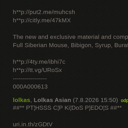
h**p://put2.me/muhcsh
h**p://citly.me/47kMX
The new and exclusive material and compl
Full Siberian Mouse, Bibigon, Syrup, Bura
h**p://4ty.me/ibhi7c
h**p://tt.vg/URoSx
-----------------
000A000613
lolkas
,
Lolkas Asian
(7.8.2026 15:50)
odp
##** PT¦HSSS C¦P Ki¦DoS P¦EDO¦S ##**
uri.in.th/zGDtV