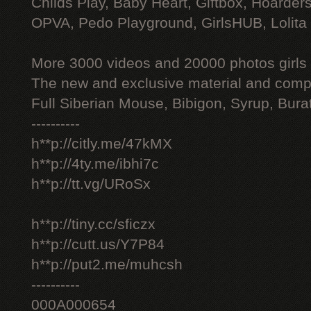
Childs Play, Baby Heart, Giftbox, Hoarders
OPVA, Pedo Playground, GirlsHUB, Lolita 
More 3000 videos and 20000 photos girls
The new and exclusive material and compl
Full Siberian Mouse, Bibigon, Syrup, Bura
----------
h**p://citly.me/47kMX
h**p://4ty.me/ibhi7c
h**p://tt.vg/URoSx
h**p://tiny.cc/sficzx
h**p://cutt.us/Y7P84
h**p://put2.me/muhcsh
----------
000A000654