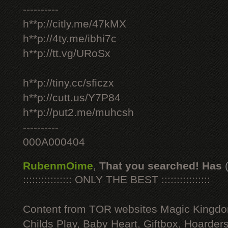
----------
h**p://citly.me/47kMX
h**p://4ty.me/ibhi7c
h**p://tt.vg/URoSx
h**p://tiny.cc/sficzx
h**p://cutt.us/Y7P84
h**p://put2.me/muhcsh
----------
000A000404
RubenmOime
,
That you searched! Has
:::::::::::::::: ONLY THE BEST ::::::::::::::::
Content from TOR websites Magic Kingdo
Childs Play, Baby Heart, Giftbox, Hoarders