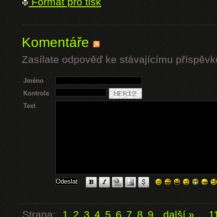
Formát pro tisk
Komentáře
Zasílate odpověď ke stávajícímu příspěvk
Jméno
Kontrola
Text
Strana:
1
2
3
4
5
6
7
8
9
další »
...
1