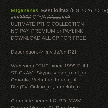
Eugenenes
,
Best lolita2
(8.8.2026 20:19
####### OPVA ########
ULTIMATE РТНС COLLECTION
NO PAY, PREMIUM or PAYLINK
DOWNLOAD ALL СР FOR FREE
Description:-> lmy.de/bmRZI
Webcams РТНС since 1999 FULL
STICKAM, Skype, video_mail_ru
Omegle, Vichatter, Interia_pl
BlogTV, Online_ru, murclub_ru
Complete series LS, BD, YWM
Sibirian Mouse, St. Peterburg