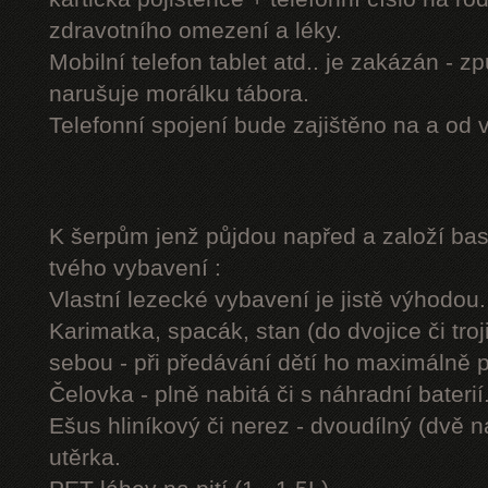
zdravotního omezení a léky.
Mobilní telefon tablet atd.. je zakázán - 
narušuje morálku tábora.
Telefonní spojení bude zajištěno na a od 
K šerpům jenž půjdou napřed a založí b
tvého vybavení :
Vlastní lezecké vybavení je jistě výhodou.
Karimatka, spacák, stan (do dvojice či troj
sebou - při předávání dětí ho maximálně 
Čelovka - plně nabitá či s náhradní baterií
Ešus hliníkový či nerez - dvoudílný (dvě n
utěrka.