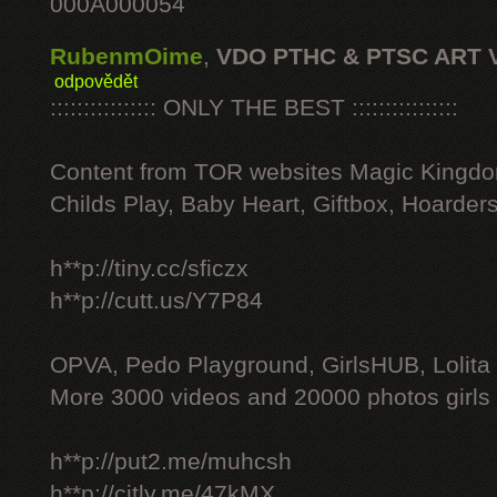
000A000054
RubenmOime
,
VDO PTHC & PTSC ART 
odpovědět
:::::::::::::::: ONLY THE BEST ::::::::::::::::
Content from TOR websites Magic Kingdo
Childs Play, Baby Heart, Giftbox, Hoarders
h**p://tiny.cc/sficzx
h**p://cutt.us/Y7P84
OPVA, Pedo Playground, GirlsHUB, Lolita 
More 3000 videos and 20000 photos girls
h**p://put2.me/muhcsh
h**p://citly.me/47kMX