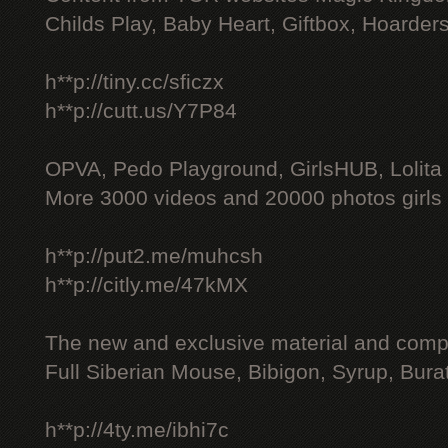
Childs Play, Baby Heart, Giftbox, Hoarders
h**p://tiny.cc/sficzx
h**p://cutt.us/Y7P84
OPVA, Pedo Playground, GirlsHUB, Lolita 
More 3000 videos and 20000 photos girls
h**p://put2.me/muhcsh
h**p://citly.me/47kMX
The new and exclusive material and compl
Full Siberian Mouse, Bibigon, Syrup, Bura
h**p://4ty.me/ibhi7c