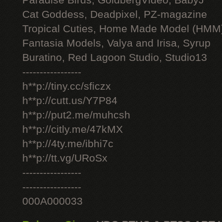
Paradise Birds, GoldbergVideo, BabyJ
Cat Goddess, Deadpixel, PZ-magazine
Tropical Cuties, Home Made Model (HMM
Fantasia Models, Valya and Irisa, Syrup
Buratino, Red Lagoon Studio, Studio13
-----------------
h**p://tiny.cc/sficzx
h**p://cutt.us/Y7P84
h**p://put2.me/muhcsh
h**p://citly.me/47kMX
h**p://4ty.me/ibhi7c
h**p://tt.vg/URoSx
-----------------
-----------------
000A000033