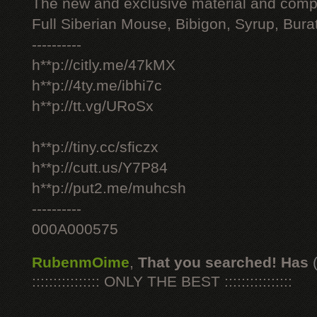
The new and exclusive material and compl
Full Siberian Mouse, Bibigon, Syrup, Bura
----------
h**p://citly.me/47kMX
h**p://4ty.me/ibhi7c
h**p://tt.vg/URoSx
h**p://tiny.cc/sficzx
h**p://cutt.us/Y7P84
h**p://put2.me/muhcsh
----------
000A000575
RubenmOime
,
That you searched! Has
:::::::::::::::: ONLY THE BEST ::::::::::::::::