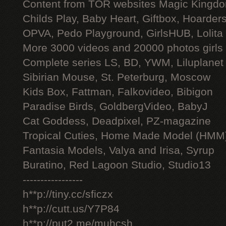
Content from TOR websites Magic Kingdo
Childs Play, Baby Heart, Giftbox, Hoarders
OPVA, Pedo Playground, GirlsHUB, Lolita 
More 3000 videos and 20000 photos girls
Complete series LS, BD, YWM, Liluplanet
Sibirian Mouse, St. Peterburg, Moscow
Kids Box, Fattman, Falkovideo, Bibigon
Paradise Birds, GoldbergVideo, BabyJ
Cat Goddess, Deadpixel, PZ-magazine
Tropical Cuties, Home Made Model (HMM
Fantasia Models, Valya and Irisa, Syrup
Buratino, Red Lagoon Studio, Studio13
-----------------
h**p://tiny.cc/sficzx
h**p://cutt.us/Y7P84
h**p://put2.me/muhcsh