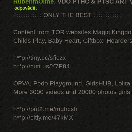
RubenmOime
,
VDO PTHC & PTSC ART 
odpovědět
:::::::::::::::: ONLY THE BEST ::::::::::::::::
Content from TOR websites Magic Kingdo
Childs Play, Baby Heart, Giftbox, Hoarders
h**p://tiny.cc/sficzx
h**p://cutt.us/Y7P84
OPVA, Pedo Playground, GirlsHUB, Lolita 
More 3000 videos and 20000 photos girls
h**p://put2.me/muhcsh
h**p://citly.me/47kMX