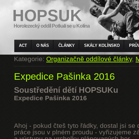
HOPSUK
Horolezecký oddíl Potkali se u Kolína
ACT
O NÁS
ČLÁNKY
SKÁLY KOLÍNSKO
PRŮ
Kategorie:
Organizačně oddílové články
,
M
Expedice Pašinka 2016
Soustředění dětí HOPSUKu
Expedice Pašinka 2016
Ahoj - pokud čteš tyto řádky, dostal jsi s
práce jsou v plném proudu - vyřizujeme z
a výstupu na vrcholky plánovaných hor.