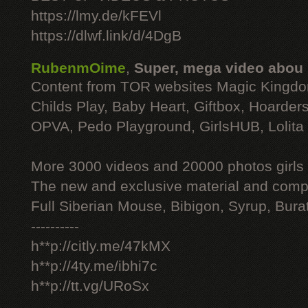
https://lmy.de/kFEVl
https://dlwf.link/d/4DgB
RubenmOime
,
Super, mega video abou
Content from TOR websites Magic Kingdo
Childs Play, Baby Heart, Giftbox, Hoarders
OPVA, Pedo Playground, GirlsHUB, Lolita 
More 3000 videos and 20000 photos girls
The new and exclusive material and compl
Full Siberian Mouse, Bibigon, Syrup, Bura
----------
h**p://citly.me/47kMX
h**p://4ty.me/ibhi7c
h**p://tt.vg/URoSx