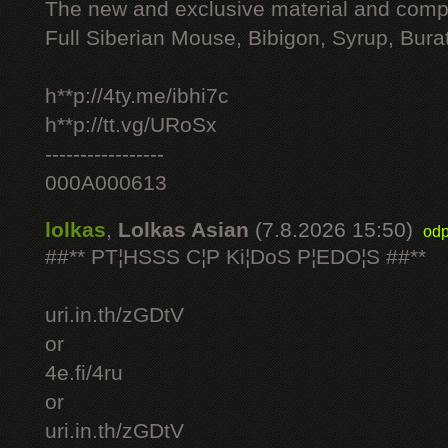
The new and exclusive material and compl
Full Siberian Mouse, Bibigon, Syrup, Bura
h**p://4ty.me/ibhi7c
h**p://tt.vg/URoSx
-----------------
000A000613
lolkas
,
Lolkas Asian
(7.8.2026 15:50)
odp
##** PT¦HSSS C¦P Ki¦DoS P¦EDO¦S ##**
uri.in.th/zGDtV
or
4e.fi/4ru
or
uri.in.th/zGDtV