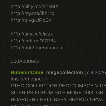
h**p://citly.me/47kMX
h**p://4ty.me/ibhi7c
h**p://tt.vg/URoSx
h**p://tiny.cc/sficzx
h**p://cutt.us/Y7P84
h**p://put2.me/muhcsh
----------
000A000902
RubenmOime
,
megacollection
(7.8.2026
tiny.cc/megacoll
PTHC COLLECTION PHOTO IMAGE VID
SITERIPS FORUM SITE MORE 4000 GB
HOARDERS HELL BABY HEARTS OPVA