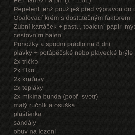
PET láhev na pití (1 - 1,5L)
Repelent jenž použiješ před výpravou do 
Opalovací krém s dostatečným faktorem,
Zubní kartáček + pastu, toaletní papír, mý
cestovním balení.
Ponožky a spodní prádlo na 8 dní
plavky + potápěčské nebo plavecké brýle
2x tričko
2x tílko
2x kraťasy
2x tepláky
2x mikina bunda (popř. svetr)
malý ručník a osuška
pláštěnka
sandály
obuv na lezení