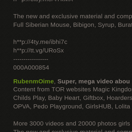
The new and exclusive material and compl
Full Siberian Mouse, Bibigon, Syrup, Bura
h**p://4ty.me/ibhi7c
h**p://tt.vg/URoSx
-----------------
000A000854
RubenmOime
,
Super, mega video abou
Content from TOR websites Magic Kingdo
Childs Play, Baby Heart, Giftbox, Hoarders
OPVA, Pedo Playground, GirlsHUB, Lolita 
More 3000 videos and 20000 photos girls