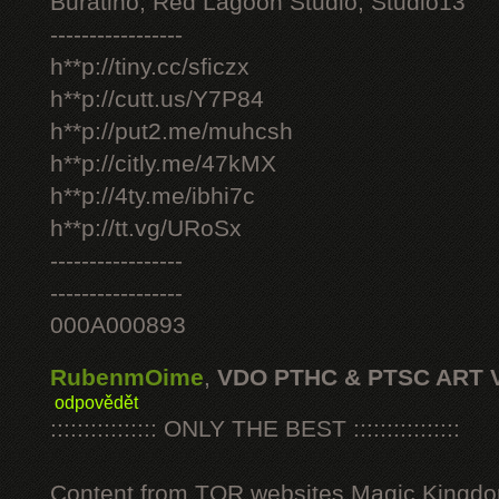
Buratino, Red Lagoon Studio, Studio13
-----------------
h**p://tiny.cc/sficzx
h**p://cutt.us/Y7P84
h**p://put2.me/muhcsh
h**p://citly.me/47kMX
h**p://4ty.me/ibhi7c
h**p://tt.vg/URoSx
-----------------
-----------------
000A000893
RubenmOime
,
VDO PTHC & PTSC ART 
odpovědět
:::::::::::::::: ONLY THE BEST ::::::::::::::::
Content from TOR websites Magic Kingdo