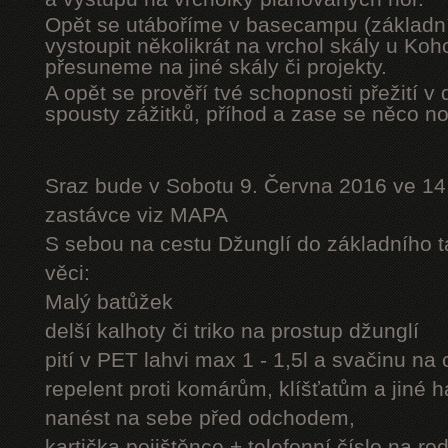
Opět se utáboříme v basecampu (základní
vystoupit několikrát na vrchol skály u Ko
přesuneme na jiné skály či projekty.
A opět se prověří tvé schopnosti přežití v 
spousty zážitků, příhod a zase se něco n
Sraz bude v Sobotu 9. Června 2016 ve 14
zastávce viz MAPA
S sebou na cestu Džunglí do základního tá
věci:
Malý batůžek
delší kalhoty či triko na prostup džunglí
pití v PET lahvi max 1 - 1,5l a svačinu na
repelent proti komárům, klíšťatům a jiné 
nanést na sebe před odchodem,
kartička pojištěnce + telefonní číslo na rod