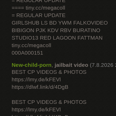
= REGULAR UPDATE
==== tiny.cc/megacoll
= REGULAR UPDATE
GIRLSHUB LS BD YWM FALKOVIDEO
BIBIGON PJK KDV RBV BURATINO
STUDIO13 RED LAGOON FATTMAN
tiny.cc/megacoll
000A000151
New-child-porn
,
jailbait video
(7.8.2026 
BEST CP VIDEOS & PHOTOS
https://lmy.de/kFEVl
https://dlwf.link/d/4DgB
BEST CP VIDEOS & PHOTOS
https://lmy.de/kFEVl