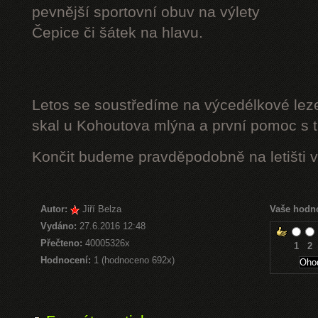
pevnější sportovní obuv na výlety
Čepice či šátek na hlavu.
Letos se soustředíme na výcedélkové leze
skal u Kohoutova mlýna a první pomoc s t
Končit budeme pravděpodobně na letišti v
Autor:
Jiří Belza
Vaše hodn
Vydáno:
27.6.2016 12:48
Přečteno:
40005326x
1
2
Hodnocení:
1 (hodnoceno 692x)