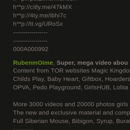
h**p://citly.me/47kMX
h**p://4ty.me/ibhi7c
h**p://tt.vg/URoSx
-----------------
-----------------
000A000992
RubenmOime
,
Super, mega video abou
Content from TOR websites Magic Kingdo
Childs Play, Baby Heart, Giftbox, Hoarders
OPVA, Pedo Playground, GirlsHUB, Lolita 
More 3000 videos and 20000 photos girls
The new and exclusive material and compl
Full Siberian Mouse, Bibigon, Syrup, Bura
----------