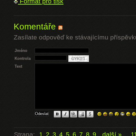
Formát pro tisk
Komentáře
Zasílate odpověď ke stávajícímu příspěvk
Jméno
Kontrola
Text
Strana:
1
2
3
4
5
6
7
8
9
další »
...
1