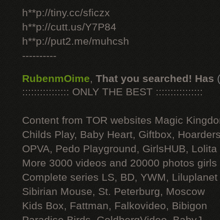
h**p://tiny.cc/sficzx
h**p://cutt.us/Y7P84
h**p://put2.me/muhcsh
----------
RubenmOime
,
That you searched! Has
:::::::::::::::: ONLY THE BEST ::::::::::::::::
Content from TOR websites Magic Kingdo
Childs Play, Baby Heart, Giftbox, Hoarders
OPVA, Pedo Playground, GirlsHUB, Lolita 
More 3000 videos and 20000 photos girls
Complete series LS, BD, YWM, Liluplanet
Sibirian Mouse, St. Peterburg, Moscow
Kids Box, Fattman, Falkovideo, Bibigon