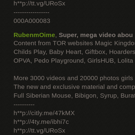
h**p://tt.vg/URoSx
-----------------
000A000083
RubenmOime
,
Super, mega video abou
Content from TOR websites Magic Kingdo
Childs Play, Baby Heart, Giftbox, Hoarders
OPVA, Pedo Playground, GirlsHUB, Lolita 
More 3000 videos and 20000 photos girls
The new and exclusive material and compl
Full Siberian Mouse, Bibigon, Syrup, Bura
----------
h**p://citly.me/47kMX
h**p://4ty.me/ibhi7c
h**p://tt.vg/URoSx