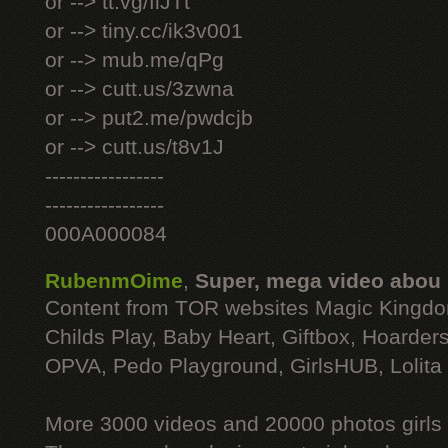
or --> tt.vg/fiJTt
or --> tiny.cc/ik3v001
or --> mub.me/qPg
or --> cutt.us/3zwna
or --> put2.me/pwdcjb
or --> cutt.us/t8v1J
-----------------
-----------------
000A000084
RubenmOime
,
Super, mega video abou
Content from TOR websites Magic Kingdo
Childs Play, Baby Heart, Giftbox, Hoarders
OPVA, Pedo Playground, GirlsHUB, Lolita 
More 3000 videos and 20000 photos girls