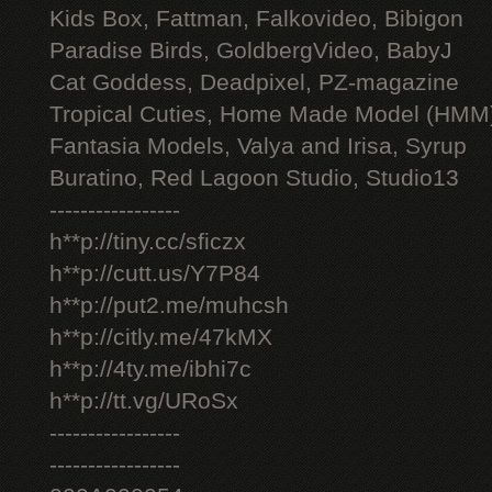
Kids Box, Fattman, Falkovideo, Bibigon
Paradise Birds, GoldbergVideo, BabyJ
Cat Goddess, Deadpixel, PZ-magazine
Tropical Cuties, Home Made Model (HMM
Fantasia Models, Valya and Irisa, Syrup
Buratino, Red Lagoon Studio, Studio13
-----------------
h**p://tiny.cc/sficzx
h**p://cutt.us/Y7P84
h**p://put2.me/muhcsh
h**p://citly.me/47kMX
h**p://4ty.me/ibhi7c
h**p://tt.vg/URoSx
-----------------
-----------------