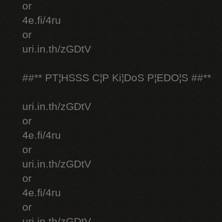
or
4e.fi/4ru
or
uri.in.th/zGDtV
##** PT¦HSSS C¦P Ki¦DoS P¦EDO¦S ##**
uri.in.th/zGDtV
or
4e.fi/4ru
or
uri.in.th/zGDtV
or
4e.fi/4ru
or
uri.in.th/zGDtV