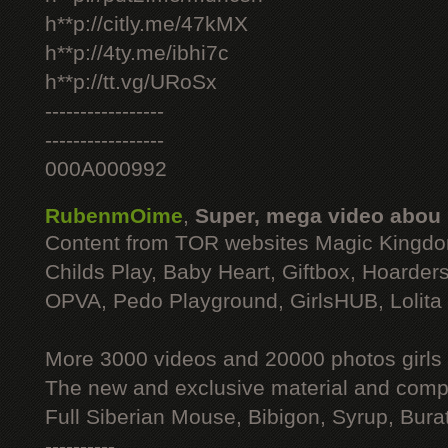
h**p://citly.me/47kMX
h**p://4ty.me/ibhi7c
h**p://tt.vg/URoSx
-----------------
-----------------
000A000992
RubenmOime
,
Super, mega video abou
Content from TOR websites Magic Kingdo
Childs Play, Baby Heart, Giftbox, Hoarders
OPVA, Pedo Playground, GirlsHUB, Lolita 
More 3000 videos and 20000 photos girls
The new and exclusive material and compl
Full Siberian Mouse, Bibigon, Syrup, Bura
----------