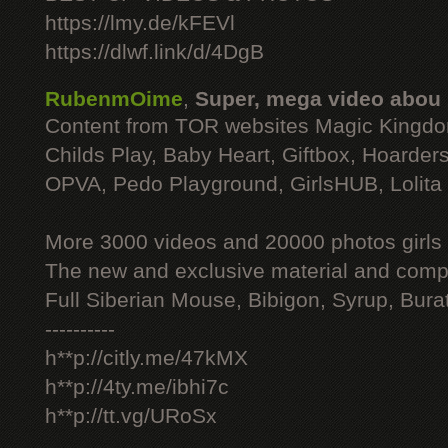
https://lmy.de/kFEVl
https://dlwf.link/d/4DgB
RubenmOime
,
Super, mega video abou
Content from TOR websites Magic Kingdo
Childs Play, Baby Heart, Giftbox, Hoarders
OPVA, Pedo Playground, GirlsHUB, Lolita 
More 3000 videos and 20000 photos girls
The new and exclusive material and compl
Full Siberian Mouse, Bibigon, Syrup, Bura
----------
h**p://citly.me/47kMX
h**p://4ty.me/ibhi7c
h**p://tt.vg/URoSx