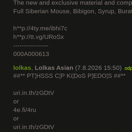
The new and exclusive material and compl
Full Siberian Mouse, Bibigon, Syrup, Bura
h**p://4ty.me/ibhi7c
h**p://tt.vg/URoSx
-----------------
000A000613
lolkas
,
Lolkas Asian
(7.8.2026 15:50)
odp
##** PT¦HSSS C¦P Ki¦DoS P¦EDO¦S ##**
uri.in.th/zGDtV
or
4e.fi/4ru
or
uri.in.th/zGDtV