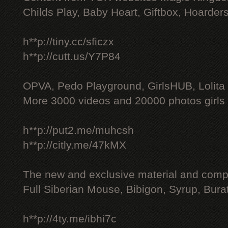
Childs Play, Baby Heart, Giftbox, Hoarders
h**p://tiny.cc/sficzx
h**p://cutt.us/Y7P84
OPVA, Pedo Playground, GirlsHUB, Lolita 
More 3000 videos and 20000 photos girls
h**p://put2.me/muhcsh
h**p://citly.me/47kMX
The new and exclusive material and compl
Full Siberian Mouse, Bibigon, Syrup, Bura
h**p://4ty.me/ibhi7c