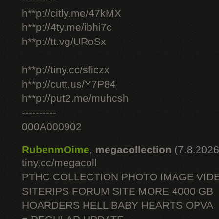
h**p://citly.me/47kMX
h**p://4ty.me/ibhi7c
h**p://tt.vg/URoSx
h**p://tiny.cc/sficzx
h**p://cutt.us/Y7P84
h**p://put2.me/muhcsh
----------
000A000902
RubenmOime
,
megacollection
(7.8.2026
tiny.cc/megacoll
PTHC COLLECTION PHOTO IMAGE VID
SITERIPS FORUM SITE MORE 4000 GB
HOARDERS HELL BABY HEARTS OPVA