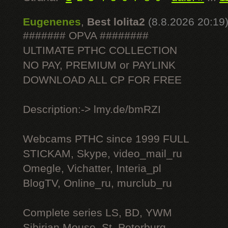
Eugenenes
,
Best lolita2
(8.8.2026 20:19
####### OPVA ########
ULTIMATE РТНС COLLECTION
NO PAY, PREMIUM or PAYLINK
DOWNLOAD ALL СР FOR FREE
Description:-> lmy.de/bmRZI
Webcams РТНС since 1999 FULL
STICKAM, Skype, video_mail_ru
Omegle, Vichatter, Interia_pl
BlogTV, Online_ru, murclub_ru
Complete series LS, BD, YWM
Sibirian Mouse, St. Peterburg