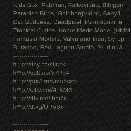
Kids Box, Fattman, Falkovideo, Bibigon
Paradise Birds, GoldbergVideo, BabyJ
Cat Goddess, Deadpixel, PZ-magazine
Tropical Cuties, Home Made Model (HMM
Fantasia Models, Valya and Irisa, Syrup
Buratino, Red Lagoon Studio, Studio13
-----------------
h**p://tiny.cc/sficzx
h**p://cutt.us/Y7P84
h**p://put2.me/muhcsh
h**p://citly.me/47kMX
h**p://4ty.me/ibhi7c
h**p://tt.vg/URoSx
-----------------
-----------------