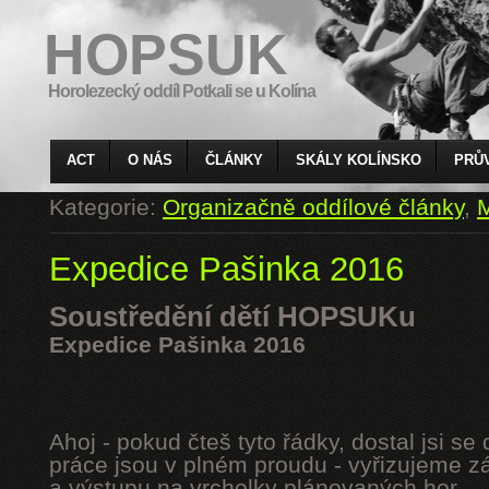
HOPSUK
Horolezecký oddíl Potkali se u Kolína
ACT
O NÁS
ČLÁNKY
SKÁLY KOLÍNSKO
PRŮ
Kategorie:
Organizačně oddílové články
,
M
Expedice Pašinka 2016
Soustředění dětí HOPSUKu
Expedice Pašinka 2016
Ahoj - pokud čteš tyto řádky, dostal jsi s
práce jsou v plném proudu - vyřizujeme z
a výstupu na vrcholky plánovaných hor.