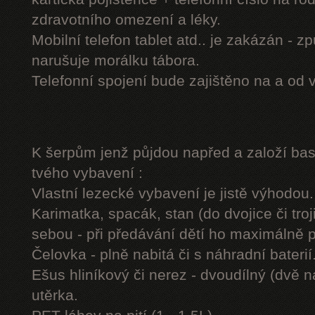
zdravotního omezení a léky.
Mobilní telefon tablet atd.. je zakázán - 
narušuje morálku tábora.
Telefonní spojení bude zajištěno na a od 
K šerpům jenž půjdou napřed a založí b
tvého vybavení :
Vlastní lezecké vybavení je jistě výhodou.
Karimatka, spacák, stan (do dvojice či troj
sebou - při předávání dětí ho maximálně 
Čelovka - plně nabitá či s náhradní baterií
Ešus hliníkový či nerez - dvoudílný (dvě n
utěrka.