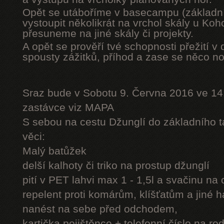
Opět se utáboříme v basecampu (základní
vystoupit několikrát na vrchol skály u Ko
přesuneme na jiné skály či projekty.
A opět se prověří tvé schopnosti přežití v 
spousty zážitků, příhod a zase se něco n
Sraz bude v Sobotu 9. Června 2016 ve 14
zastávce viz MAPA
S sebou na cestu Džunglí do základního tá
věci:
Malý batůžek
delší kalhoty či triko na prostup džunglí
pití v PET lahvi max 1 - 1,5l a svačinu na
repelent proti komárům, klíšťatům a jiné 
nanést na sebe před odchodem,
kartička pojištěnce + telefonní číslo na rod