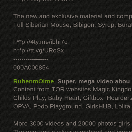
The new and exclusive material and compl
Full Siberian Mouse, Bibigon, Syrup, Bura
h**p://4ty.me/ibhi7c
h**p://tt.vg/URoSx
-----------------
000A000854
RubenmOime
,
Super, mega video abou
Content from TOR websites Magic Kingdo
Childs Play, Baby Heart, Giftbox, Hoarders
OPVA, Pedo Playground, GirlsHUB, Lolita 
More 3000 videos and 20000 photos girls