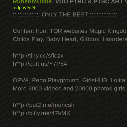
RubenmOime
,
VDO PTHC & PTSC ART 
odpovědět
:::::::::::::::: ONLY THE BEST ::::::::::::::::
Content from TOR websites Magic Kingdo
Childs Play, Baby Heart, Giftbox, Hoarders
h**p://tiny.cc/sficzx
h**p://cutt.us/Y7P84
OPVA, Pedo Playground, GirlsHUB, Lolita 
More 3000 videos and 20000 photos girls
h**p://put2.me/muhcsh
h**p://citly.me/47kMX