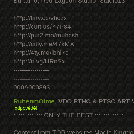
Buratino, Red Lagoon Studio, Studio13
-----------------
h**p://tiny.cc/sficzx
h**p://cutt.us/Y7P84
h**p://put2.me/muhcsh
h**p://citly.me/47kMX
h**p://4ty.me/ibhi7c
h**p://tt.vg/URoSx
-----------------
-----------------
000A000893
RubenmOime
,
VDO PTHC & PTSC ART 
odpovědět
:::::::::::::::: ONLY THE BEST ::::::::::::::::
Content from TOR websites Magic Kingdo