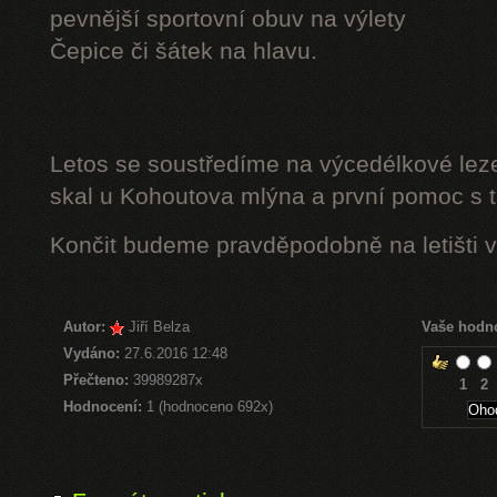
pevnější sportovní obuv na výlety
Čepice či šátek na hlavu.
Letos se soustředíme na výcedélkové leze
skal u Kohoutova mlýna a první pomoc s t
Končit budeme pravděpodobně na letišti v
Autor:
Jiří Belza
Vaše hodn
Vydáno:
27.6.2016 12:48
Přečteno:
39989287x
1
2
Hodnocení:
1 (hodnoceno 692x)