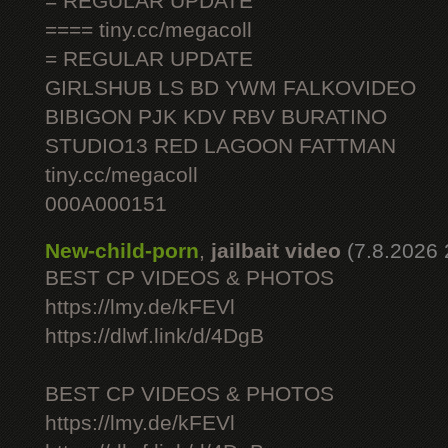
= REGULAR UPDATE
==== tiny.cc/megacoll
= REGULAR UPDATE
GIRLSHUB LS BD YWM FALKOVIDEO
BIBIGON PJK KDV RBV BURATINO
STUDIO13 RED LAGOON FATTMAN
tiny.cc/megacoll
000A000151
New-child-porn
,
jailbait video
(7.8.2026 
BEST CP VIDEOS & PHOTOS
https://lmy.de/kFEVl
https://dlwf.link/d/4DgB
BEST CP VIDEOS & PHOTOS
https://lmy.de/kFEVl