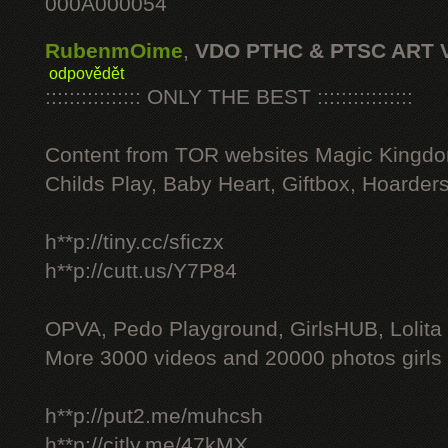
000A000054
RubenmOime
,
VDO PTHC & PTSC ART 
odpovědět
:::::::::::::::: ONLY THE BEST ::::::::::::::::
Content from TOR websites Magic Kingdo
Childs Play, Baby Heart, Giftbox, Hoarders
h**p://tiny.cc/sficzx
h**p://cutt.us/Y7P84
OPVA, Pedo Playground, GirlsHUB, Lolita 
More 3000 videos and 20000 photos girls
h**p://put2.me/muhcsh
h**p://citly.me/47kMX