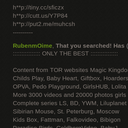
h**p://tiny.cc/sficzx
h**p://cutt.us/Y7P84
h**p://put2.me/muhcsh
----------
RubenmOime
,
That you searched! Has
:::::::::::::::: ONLY THE BEST ::::::::::::::::
Content from TOR websites Magic Kingdo
Childs Play, Baby Heart, Giftbox, Hoarders
OPVA, Pedo Playground, GirlsHUB, Lolita 
More 3000 videos and 20000 photos girls
Complete series LS, BD, YWM, Liluplanet
Sibirian Mouse, St. Peterburg, Moscow
Kids Box, Fattman, Falkovideo, Bibigon