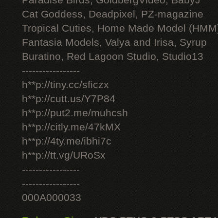
Paradise Birds, GoldbergVideo, BabyJ
Cat Goddess, Deadpixel, PZ-magazine
Tropical Cuties, Home Made Model (HMM
Fantasia Models, Valya and Irisa, Syrup
Buratino, Red Lagoon Studio, Studio13
-----------------
h**p://tiny.cc/sficzx
h**p://cutt.us/Y7P84
h**p://put2.me/muhcsh
h**p://citly.me/47kMX
h**p://4ty.me/ibhi7c
h**p://tt.vg/URoSx
-----------------
-----------------
000A000033