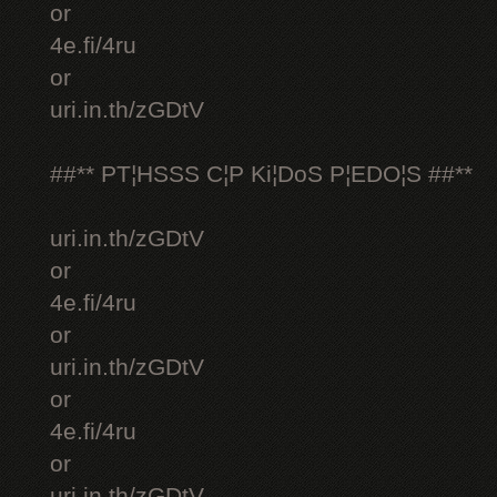
or
4e.fi/4ru
or
uri.in.th/zGDtV
##** PT¦HSSS C¦P Ki¦DoS P¦EDO¦S ##**
uri.in.th/zGDtV
or
4e.fi/4ru
or
uri.in.th/zGDtV
or
4e.fi/4ru
or
uri.in.th/zGDtV