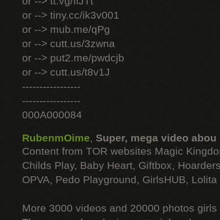
or --> tt.vg/fiJTt
or --> tiny.cc/ik3v001
or --> mub.me/qPg
or --> cutt.us/3zwna
or --> put2.me/pwdcjb
or --> cutt.us/t8v1J
-----------------
-----------------
000A000084
RubenmOime
,
Super, mega video abou
Content from TOR websites Magic Kingdo
Childs Play, Baby Heart, Giftbox, Hoarders
OPVA, Pedo Playground, GirlsHUB, Lolita 
More 3000 videos and 20000 photos girls