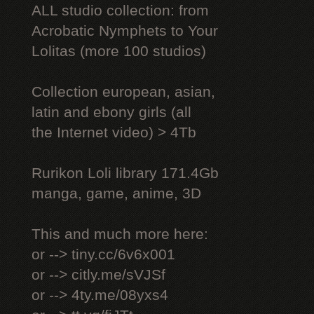
ALL studio collection: from
Acrobatic Nymрhеts to Your
Lоlitаs (more 100 studios)
Collection european, asian,
latin and ebony girls (all
the Internet video) > 4Tb
Rurikon Lоli library 171.4Gb
manga, game, anime, 3D
This and much more here:
or --> tiny.cc/6v6x001
or --> citly.me/sVJSf
or --> 4ty.me/08yxs4