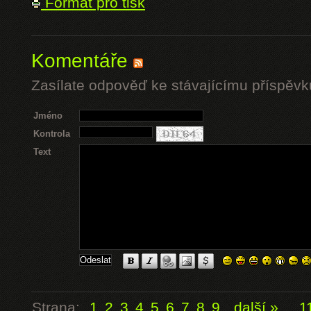
Formát pro tisk
Komentáře
Zasílate odpověď ke stávajícímu příspěvk
Jméno
Kontrola
Text
Strana:
1
2
3
4
5
6
7
8
9
další »
...
1