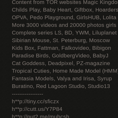
Content from TOR websites Magic Kingdo
Childs Play, Baby Heart, Giftbox, Hoarders
OPVA, Pedo Playground, GirlsHUB, Lolita 
More 3000 videos and 20000 photos girls
Complete series LS, BD, YWM, Liluplanet
Sibirian Mouse, St. Peterburg, Moscow
Kids Box, Fattman, Falkovideo, Bibigon
Paradise Birds, GoldbergVideo, BabyJ
Cat Goddess, Deadpixel, PZ-magazine
Tropical Cuties, Home Made Model (HMM
Fantasia Models, Valya and Irisa, Syrup
Buratino, Red Lagoon Studio, Studio13
-----------------
h**p://tiny.cc/sficzx
h**p://cutt.us/Y7P84
h**p://put2.me/muhcsh