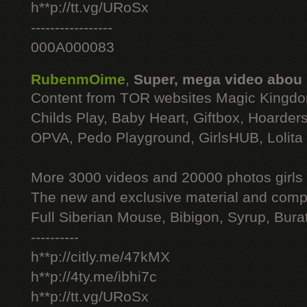
h**p://tt.vg/URoSx
-----------------
000A000083
RubenmOime
,
Super, mega video abou
Content from TOR websites Magic Kingdo
Childs Play, Baby Heart, Giftbox, Hoarders
OPVA, Pedo Playground, GirlsHUB, Lolita 
More 3000 videos and 20000 photos girls
The new and exclusive material and compl
Full Siberian Mouse, Bibigon, Syrup, Bura
----------
h**p://citly.me/47kMX
h**p://4ty.me/ibhi7c
h**p://tt.vg/URoSx