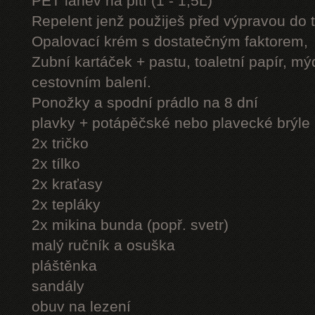
PET láhev na pití (1 - 1,5L)
Repelent jenž použiješ před výpravou do 
Opalovací krém s dostatečným faktorem,
Zubní kartáček + pastu, toaletní papír, mý
cestovním balení.
Ponožky a spodní prádlo na 8 dní
plavky + potápěčské nebo plavecké brýle
2x tričko
2x tílko
2x kraťasy
2x tepláky
2x mikina bunda (popř. svetr)
malý ručník a osuška
pláštěnka
sandály
obuv na lezení