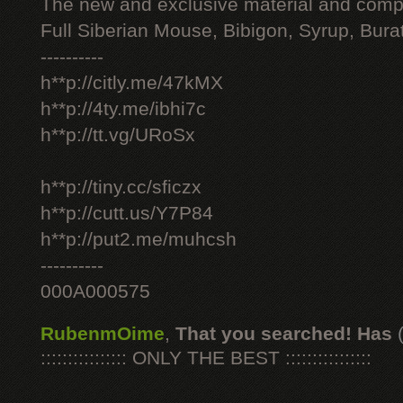
The new and exclusive material and compl
Full Siberian Mouse, Bibigon, Syrup, Bura
----------
h**p://citly.me/47kMX
h**p://4ty.me/ibhi7c
h**p://tt.vg/URoSx
h**p://tiny.cc/sficzx
h**p://cutt.us/Y7P84
h**p://put2.me/muhcsh
----------
000A000575
RubenmOime
,
That you searched! Has
:::::::::::::::: ONLY THE BEST ::::::::::::::::