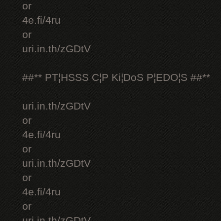
or
4e.fi/4ru
or
uri.in.th/zGDtV
##** PT¦HSSS C¦P Ki¦DoS P¦EDO¦S ##**
uri.in.th/zGDtV
or
4e.fi/4ru
or
uri.in.th/zGDtV
or
4e.fi/4ru
or
uri.in.th/zGDtV