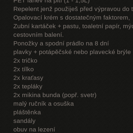
PET láhev na pití (1 - 1,5L)
Repelent jenž použiješ před výpravou do 
Opalovací krém s dostatečným faktorem,
Zubní kartáček + pastu, toaletní papír, mý
cestovním balení.
Ponožky a spodní prádlo na 8 dní
plavky + potápěčské nebo plavecké brýle
2x tričko
2x tílko
2x kraťasy
2x tepláky
2x mikina bunda (popř. svetr)
malý ručník a osuška
pláštěnka
sandály
obuv na lezení