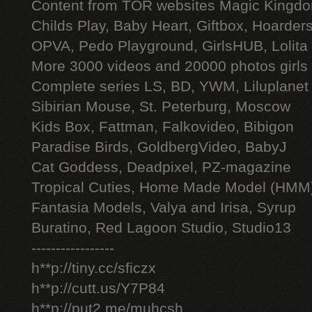
Content from TOR websites Magic Kingdo
Childs Play, Baby Heart, Giftbox, Hoarders
OPVA, Pedo Playground, GirlsHUB, Lolita 
More 3000 videos and 20000 photos girls
Complete series LS, BD, YWM, Liluplanet
Sibirian Mouse, St. Peterburg, Moscow
Kids Box, Fattman, Falkovideo, Bibigon
Paradise Birds, GoldbergVideo, BabyJ
Cat Goddess, Deadpixel, PZ-magazine
Tropical Cuties, Home Made Model (HMM
Fantasia Models, Valya and Irisa, Syrup
Buratino, Red Lagoon Studio, Studio13
-----------------
h**p://tiny.cc/sficzx
h**p://cutt.us/Y7P84
h**p://put2.me/muhcsh