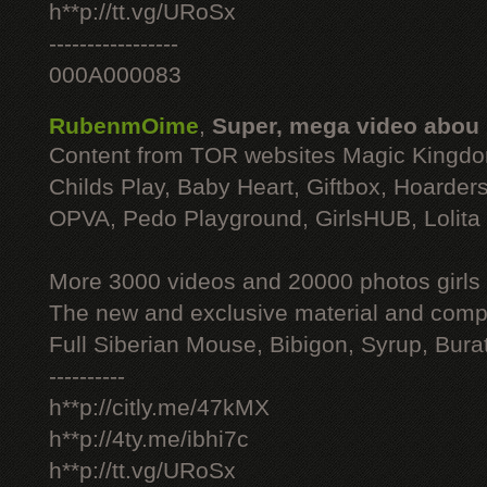
h**p://tt.vg/URoSx
-----------------
000A000083
RubenmOime
,
Super, mega video abou
Content from TOR websites Magic Kingdo
Childs Play, Baby Heart, Giftbox, Hoarders
OPVA, Pedo Playground, GirlsHUB, Lolita 
More 3000 videos and 20000 photos girls
The new and exclusive material and compl
Full Siberian Mouse, Bibigon, Syrup, Bura
----------
h**p://citly.me/47kMX
h**p://4ty.me/ibhi7c
h**p://tt.vg/URoSx