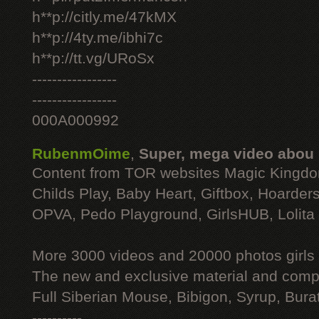
h**p://citly.me/47kMX
h**p://4ty.me/ibhi7c
h**p://tt.vg/URoSx
-----------------
-----------------
000A000992
RubenmOime
,
Super, mega video abou
Content from TOR websites Magic Kingdo
Childs Play, Baby Heart, Giftbox, Hoarders
OPVA, Pedo Playground, GirlsHUB, Lolita 
More 3000 videos and 20000 photos girls
The new and exclusive material and compl
Full Siberian Mouse, Bibigon, Syrup, Bura
----------