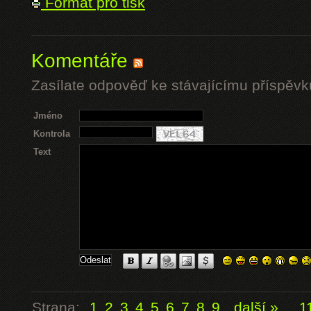
Formát pro tisk
Komentáře
Zasílate odpověď ke stávajícímu příspěvk
Jméno
Kontrola
Text
Strana:
1
2
3
4
5
6
7
8
9
další »
...
1