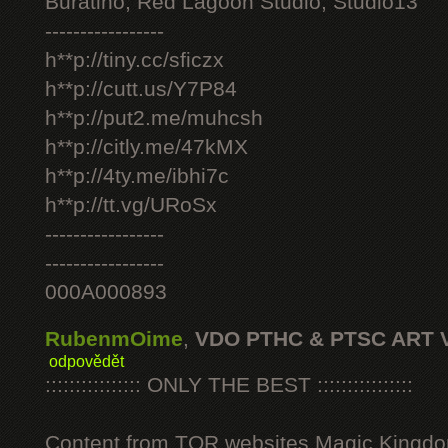
Buratino, Red Lagoon Studio, Studio13
-----------------
h**p://tiny.cc/sficzx
h**p://cutt.us/Y7P84
h**p://put2.me/muhcsh
h**p://citly.me/47kMX
h**p://4ty.me/ibhi7c
h**p://tt.vg/URoSx
-----------------
-----------------
000A000893
RubenmOime
,
VDO PTHC & PTSC ART 
odpovědět
:::::::::::::::: ONLY THE BEST ::::::::::::::::
Content from TOR websites Magic Kingdo