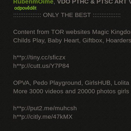
RubenmOime
,
VDO PTHC & PTSC ART 
odpovědět
:::::::::::::::: ONLY THE BEST ::::::::::::::::
Content from TOR websites Magic Kingdo
Childs Play, Baby Heart, Giftbox, Hoarders
h**p://tiny.cc/sficzx
h**p://cutt.us/Y7P84
OPVA, Pedo Playground, GirlsHUB, Lolita 
More 3000 videos and 20000 photos girls
h**p://put2.me/muhcsh
h**p://citly.me/47kMX