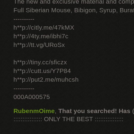
The new and exclusive material and compl
Full Siberian Mouse, Bibigon, Syrup, Bura
----------
h**p://citly.me/47kMX
h**p://4ty.me/ibhi7c
h**p://tt.vg/URoSx
h**p://tiny.cc/sficzx
h**p://cutt.us/Y7P84
h**p://put2.me/muhcsh
----------
000A000575
RubenmOime
,
That you searched! Has
:::::::::::::::: ONLY THE BEST ::::::::::::::::