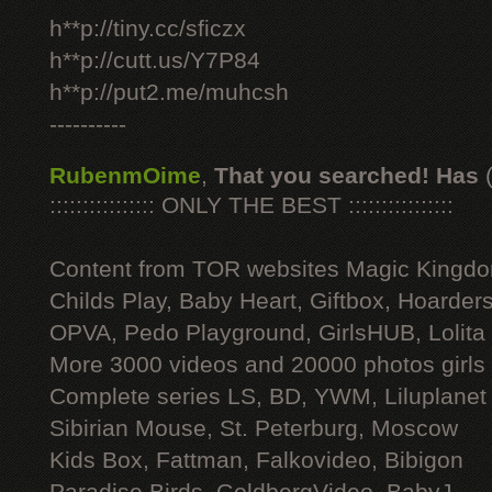
h**p://tiny.cc/sficzx
h**p://cutt.us/Y7P84
h**p://put2.me/muhcsh
----------
RubenmOime
,
That you searched! Has
:::::::::::::::: ONLY THE BEST ::::::::::::::::
Content from TOR websites Magic Kingdo
Childs Play, Baby Heart, Giftbox, Hoarders
OPVA, Pedo Playground, GirlsHUB, Lolita 
More 3000 videos and 20000 photos girls
Complete series LS, BD, YWM, Liluplanet
Sibirian Mouse, St. Peterburg, Moscow
Kids Box, Fattman, Falkovideo, Bibigon