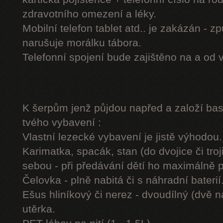
zdravotního omezení a léky.
Mobilní telefon tablet atd.. je zakázán - 
narušuje morálku tábora.
Telefonní spojení bude zajištěno na a od 
K šerpům jenž půjdou napřed a založí b
tvého vybavení :
Vlastní lezecké vybavení je jistě výhodou.
Karimatka, spacák, stan (do dvojice či troj
sebou - při předávání dětí ho maximálně 
Čelovka - plně nabitá či s náhradní baterií
Ešus hliníkový či nerez - dvoudílný (dvě n
utěrka.