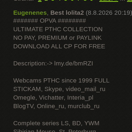
Eugenenes
,
Best lolita2
(8.8.2026 20:19
####### OPVA ########
ULTIMATE РТНС COLLECTION
NO PAY, PREMIUM or PAYLINK
DOWNLOAD ALL СР FOR FREE
Description:-> lmy.de/bmRZI
Webcams РТНС since 1999 FULL
STICKAM, Skype, video_mail_ru
Omegle, Vichatter, Interia_pl
BlogTV, Online_ru, murclub_ru
Complete series LS, BD, YWM
Sibirian Mouse, St. Peterburg