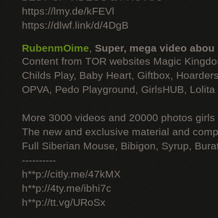
https://lmy.de/kFEVl
https://dlwf.link/d/4DgB
RubenmOime
,
Super, mega video abou
Content from TOR websites Magic Kingdo
Childs Play, Baby Heart, Giftbox, Hoarders
OPVA, Pedo Playground, GirlsHUB, Lolita 
More 3000 videos and 20000 photos girls
The new and exclusive material and compl
Full Siberian Mouse, Bibigon, Syrup, Bura
----------
h**p://citly.me/47kMX
h**p://4ty.me/ibhi7c
h**p://tt.vg/URoSx