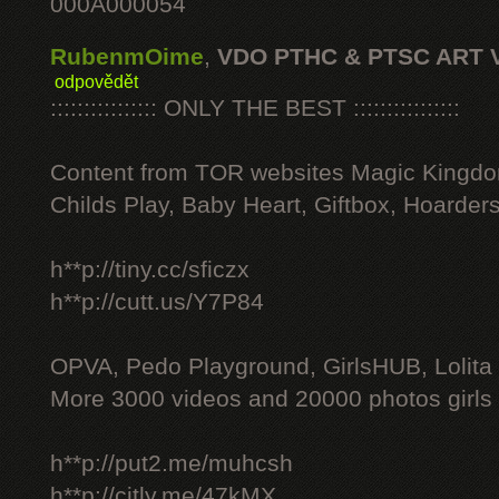
000A000054
RubenmOime
,
VDO PTHC & PTSC ART 
odpovědět
:::::::::::::::: ONLY THE BEST ::::::::::::::::
Content from TOR websites Magic Kingdo
Childs Play, Baby Heart, Giftbox, Hoarders
h**p://tiny.cc/sficzx
h**p://cutt.us/Y7P84
OPVA, Pedo Playground, GirlsHUB, Lolita 
More 3000 videos and 20000 photos girls
h**p://put2.me/muhcsh
h**p://citly.me/47kMX