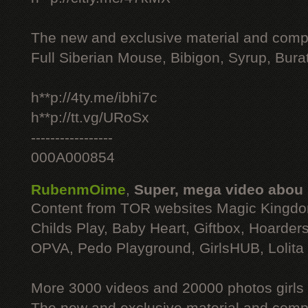
The new and exclusive material and compl
Full Siberian Mouse, Bibigon, Syrup, Bura
h**p://4ty.me/ibhi7c
h**p://tt.vg/URoSx
-----------------
000A000854
RubenmOime
,
Super, mega video abou
Content from TOR websites Magic Kingdo
Childs Play, Baby Heart, Giftbox, Hoarders
OPVA, Pedo Playground, GirlsHUB, Lolita 
More 3000 videos and 20000 photos girls