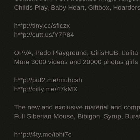
Childs Play, Baby Heart, Giftbox, Hoarders
h**p://tiny.cc/sficzx
h**p://cutt.us/Y7P84
OPVA, Pedo Playground, GirlsHUB, Lolita 
More 3000 videos and 20000 photos girls
h**p://put2.me/muhcsh
h**p://citly.me/47kMX
The new and exclusive material and compl
Full Siberian Mouse, Bibigon, Syrup, Bura
h**p://4ty.me/ibhi7c