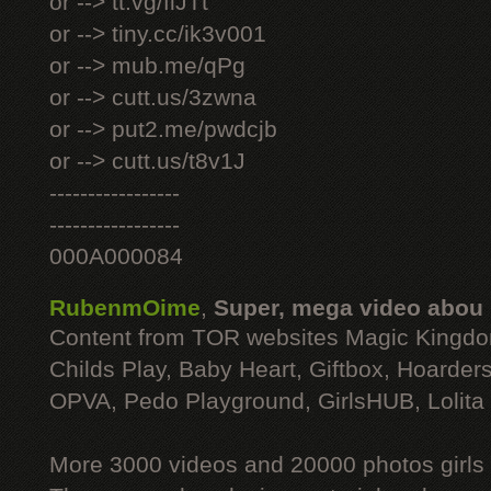
or --> tt.vg/fiJTt
or --> tiny.cc/ik3v001
or --> mub.me/qPg
or --> cutt.us/3zwna
or --> put2.me/pwdcjb
or --> cutt.us/t8v1J
-----------------
-----------------
000A000084
RubenmOime
,
Super, mega video abou
Content from TOR websites Magic Kingdo
Childs Play, Baby Heart, Giftbox, Hoarders
OPVA, Pedo Playground, GirlsHUB, Lolita 
More 3000 videos and 20000 photos girls