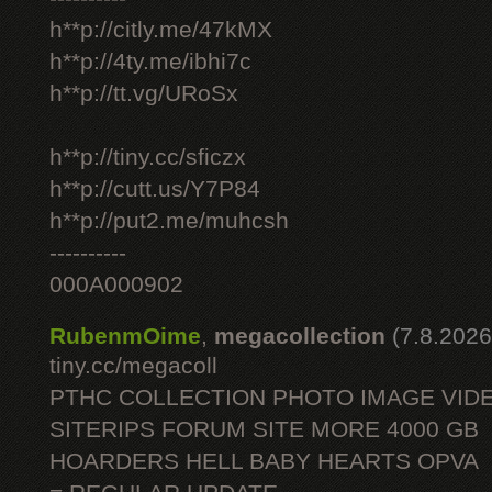
h**p://citly.me/47kMX
h**p://4ty.me/ibhi7c
h**p://tt.vg/URoSx
h**p://tiny.cc/sficzx
h**p://cutt.us/Y7P84
h**p://put2.me/muhcsh
----------
000A000902
RubenmOime
,
megacollection
(7.8.2026
tiny.cc/megacoll
PTHC COLLECTION PHOTO IMAGE VID
SITERIPS FORUM SITE MORE 4000 GB
HOARDERS HELL BABY HEARTS OPVA