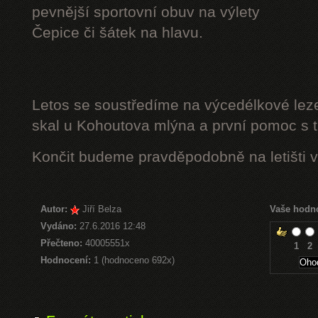
pevnější sportovní obuv na výlety
Čepice či šátek na hlavu.
Letos se soustředíme na výcedélkové leze
skal u Kohoutova mlýna a první pomoc s t
Končit budeme pravděpodobně na letišti v
Autor:
Jiří Belza
Vaše hodn
Vydáno:
27.6.2016 12:48
Přečteno:
40005551x
1
2
Hodnocení:
1 (hodnoceno 692x)