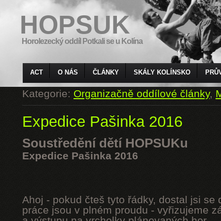
HOPSUK
Horolezecký oddíl Potkali se u Kolína
ACT
O NÁS
ČLÁNKY
SKÁLY KOLÍNSKO
PRŮ
Kategorie:
Organizačně oddílové články
,
M
Expedice Pašinka 2016
Soustředění dětí HOPSUKu
Expedice Pašinka 2016
Ahoj - pokud čteš tyto řádky, dostal jsi s
práce jsou v plném proudu - vyřizujeme z
a výstupu na vrcholky plánovaných hor.