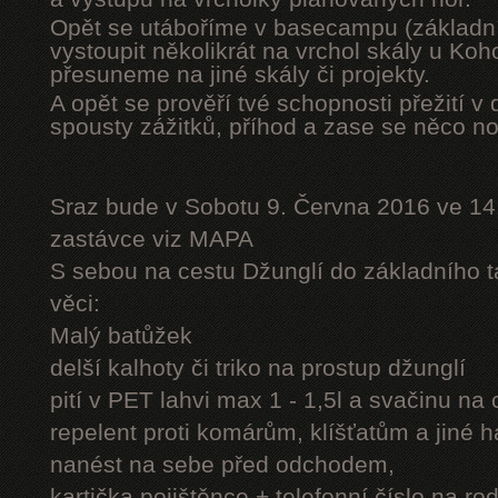
Opět se utáboříme v basecampu (základní
vystoupit několikrát na vrchol skály u Ko
přesuneme na jiné skály či projekty.
A opět se prověří tvé schopnosti přežití v 
spousty zážitků, příhod a zase se něco n
Sraz bude v Sobotu 9. Června 2016 ve 14
zastávce viz MAPA
S sebou na cestu Džunglí do základního tá
věci:
Malý batůžek
delší kalhoty či triko na prostup džunglí
pití v PET lahvi max 1 - 1,5l a svačinu na
repelent proti komárům, klíšťatům a jiné 
nanést na sebe před odchodem,
kartička pojištěnce + telefonní číslo na rod