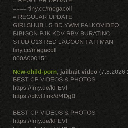
= REGULAR UPDATE
==== tiny.cc/megacoll
= REGULAR UPDATE
GIRLSHUB LS BD YWM FALKOVIDEO
BIBIGON PJK KDV RBV BURATINO
STUDIO13 RED LAGOON FATTMAN
tiny.cc/megacoll
000A000151
New-child-porn
,
jailbait video
(7.8.2026 
BEST CP VIDEOS & PHOTOS
https://lmy.de/kFEVl
https://dlwf.link/d/4DgB
BEST CP VIDEOS & PHOTOS
https://lmy.de/kFEVl