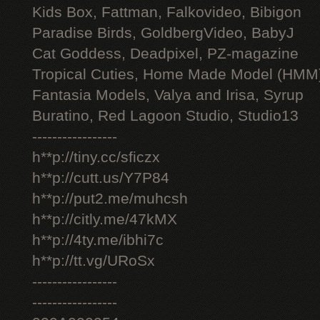
Kids Box, Fattman, Falkovideo, Bibigon
Paradise Birds, GoldbergVideo, BabyJ
Cat Goddess, Deadpixel, PZ-magazine
Tropical Cuties, Home Made Model (HMM
Fantasia Models, Valya and Irisa, Syrup
Buratino, Red Lagoon Studio, Studio13
-----------------
h**p://tiny.cc/sficzx
h**p://cutt.us/Y7P84
h**p://put2.me/muhcsh
h**p://citly.me/47kMX
h**p://4ty.me/ibhi7c
h**p://tt.vg/URoSx
-----------------
-----------------