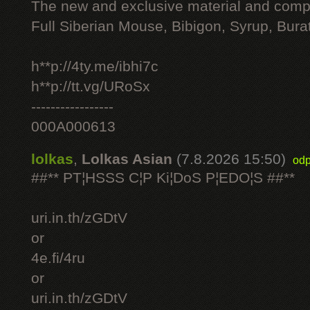
The new and exclusive material and compl
Full Siberian Mouse, Bibigon, Syrup, Bura
h**p://4ty.me/ibhi7c
h**p://tt.vg/URoSx
-----------------
000A000613
lolkas
,
Lolkas Asian
(7.8.2026 15:50)
odp
##** PT¦HSSS C¦P Ki¦DoS P¦EDO¦S ##**
uri.in.th/zGDtV
or
4e.fi/4ru
or
uri.in.th/zGDtV