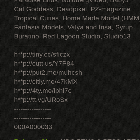
Paradise Birds, GoldbergVideo, BabyJ
Cat Goddess, Deadpixel, PZ-magazine
Tropical Cuties, Home Made Model (HMM
Fantasia Models, Valya and Irisa, Syrup
Buratino, Red Lagoon Studio, Studio13
-----------------
h**p://tiny.cc/sficzx
h**p://cutt.us/Y7P84
h**p://put2.me/muhcsh
h**p://citly.me/47kMX
h**p://4ty.me/ibhi7c
h**p://tt.vg/URoSx
-----------------
-----------------
000A000033