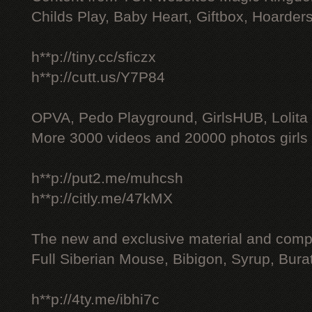
Childs Play, Baby Heart, Giftbox, Hoarders
h**p://tiny.cc/sficzx
h**p://cutt.us/Y7P84
OPVA, Pedo Playground, GirlsHUB, Lolita 
More 3000 videos and 20000 photos girls
h**p://put2.me/muhcsh
h**p://citly.me/47kMX
The new and exclusive material and compl
Full Siberian Mouse, Bibigon, Syrup, Bura
h**p://4ty.me/ibhi7c