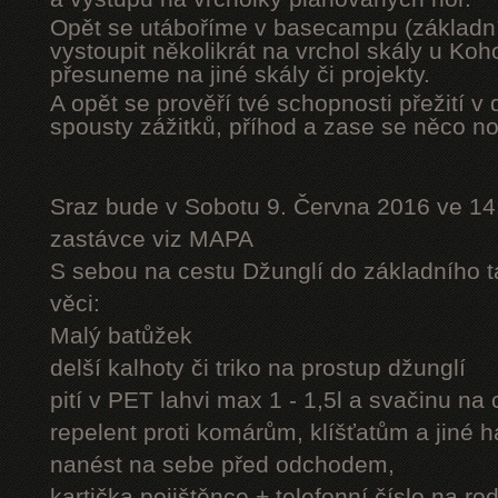
Opět se utáboříme v basecampu (základní
vystoupit několikrát na vrchol skály u Ko
přesuneme na jiné skály či projekty.
A opět se prověří tvé schopnosti přežití v 
spousty zážitků, příhod a zase se něco n
Sraz bude v Sobotu 9. Června 2016 ve 14
zastávce viz MAPA
S sebou na cestu Džunglí do základního tá
věci:
Malý batůžek
delší kalhoty či triko na prostup džunglí
pití v PET lahvi max 1 - 1,5l a svačinu na
repelent proti komárům, klíšťatům a jiné 
nanést na sebe před odchodem,
kartička pojištěnce + telefonní číslo na rod