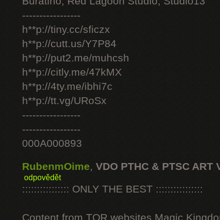
Buratino, Red Lagoon Studio, Studio13
-----------------
h**p://tiny.cc/sficzx
h**p://cutt.us/Y7P84
h**p://put2.me/muhcsh
h**p://citly.me/47kMX
h**p://4ty.me/ibhi7c
h**p://tt.vg/URoSx
-----------------
-----------------
000A000893
RubenmOime
,
VDO PTHC & PTSC ART 
odpovědět
:::::::::::::::: ONLY THE BEST ::::::::::::::::
Content from TOR websites Magic Kingdo