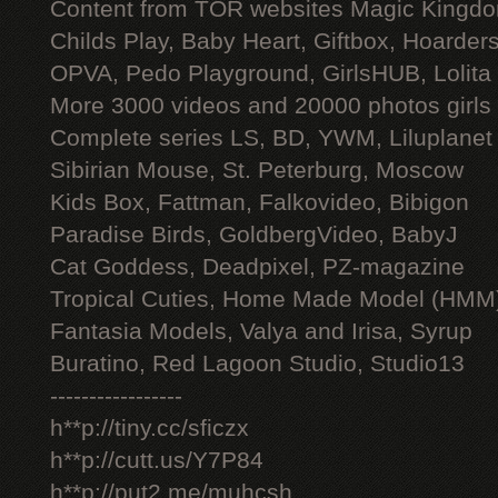
Content from TOR websites Magic Kingdo
Childs Play, Baby Heart, Giftbox, Hoarders
OPVA, Pedo Playground, GirlsHUB, Lolita 
More 3000 videos and 20000 photos girls
Complete series LS, BD, YWM, Liluplanet
Sibirian Mouse, St. Peterburg, Moscow
Kids Box, Fattman, Falkovideo, Bibigon
Paradise Birds, GoldbergVideo, BabyJ
Cat Goddess, Deadpixel, PZ-magazine
Tropical Cuties, Home Made Model (HMM
Fantasia Models, Valya and Irisa, Syrup
Buratino, Red Lagoon Studio, Studio13
-----------------
h**p://tiny.cc/sficzx
h**p://cutt.us/Y7P84
h**p://put2.me/muhcsh