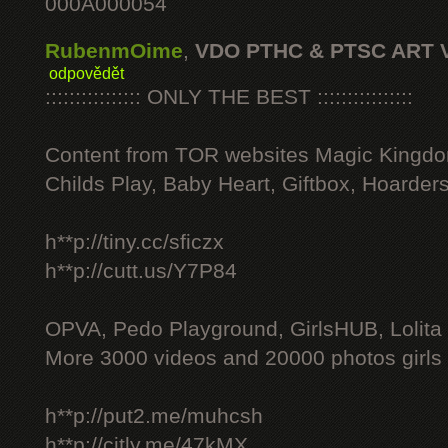
000A000054
RubenmOime
,
VDO PTHC & PTSC ART 
odpovědět
:::::::::::::::: ONLY THE BEST ::::::::::::::::
Content from TOR websites Magic Kingdo
Childs Play, Baby Heart, Giftbox, Hoarders
h**p://tiny.cc/sficzx
h**p://cutt.us/Y7P84
OPVA, Pedo Playground, GirlsHUB, Lolita 
More 3000 videos and 20000 photos girls
h**p://put2.me/muhcsh
h**p://citly.me/47kMX