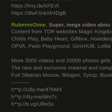
https://lmy.de/kFEVl
https://dlwf.link/d/4DgB
RubenmOime
,
Super, mega video abou
Content from TOR websites Magic Kingdo
Childs Play, Baby Heart, Giftbox, Hoarders
OPVA, Pedo Playground, GirlsHUB, Lolita 
More 3000 videos and 20000 photos girls
The new and exclusive material and compl
Full Siberian Mouse, Bibigon, Syrup, Bura
----------
h**p://citly.me/47kMX
h**p://4ty.me/ibhi7c
h**p://tt.vg/URoSx