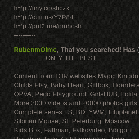
h**p://tiny.cc/sficzx
h**p://cutt.us/Y7P84
h**p://put2.me/muhcsh
----------
RubenmOime
,
That you searched! Has
:::::::::::::::: ONLY THE BEST ::::::::::::::::
Content from TOR websites Magic Kingdo
Childs Play, Baby Heart, Giftbox, Hoarders
OPVA, Pedo Playground, GirlsHUB, Lolita 
More 3000 videos and 20000 photos girls
Complete series LS, BD, YWM, Liluplanet
Sibirian Mouse, St. Peterburg, Moscow
Kids Box, Fattman, Falkovideo, Bibigon