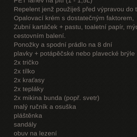
PET láhev na pití (1 - 1,5L)
Repelent jenž použiješ před výpravou do 
Opalovací krém s dostatečným faktorem,
Zubní kartáček + pastu, toaletní papír, mý
cestovním balení.
Ponožky a spodní prádlo na 8 dní
plavky + potápěčské nebo plavecké brýle
2x tričko
2x tílko
2x kraťasy
2x tepláky
2x mikina bunda (popř. svetr)
malý ručník a osuška
pláštěnka
sandály
obuv na lezení