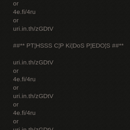
or
4e.fi/4ru
or
uri.in.th/zGDtV
##** PT¦HSSS C¦P Ki¦DoS P¦EDO¦S ##**
uri.in.th/zGDtV
or
4e.fi/4ru
or
uri.in.th/zGDtV
or
4e.fi/4ru
or
uri.in.th/zGDtV