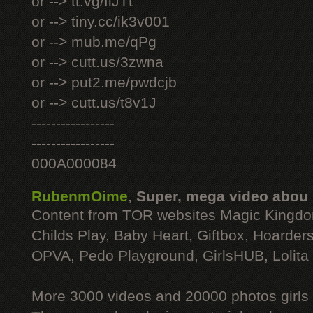
or --> tt.vg/fiJTt
or --> tiny.cc/ik3v001
or --> mub.me/qPg
or --> cutt.us/3zwna
or --> put2.me/pwdcjb
or --> cutt.us/t8v1J
-----------------
-----------------
000A000084
RubenmOime
,
Super, mega video abou
Content from TOR websites Magic Kingdo
Childs Play, Baby Heart, Giftbox, Hoarders
OPVA, Pedo Playground, GirlsHUB, Lolita 
More 3000 videos and 20000 photos girls