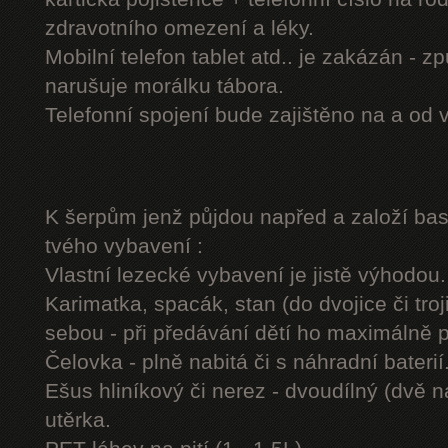
zdravotního omezení a léky.
Mobilní telefon tablet atd.. je zakázán - 
narušuje morálku tábora.
Telefonní spojení bude zajištěno na a od 
K šerpům jenž půjdou napřed a založí b
tvého vybavení :
Vlastní lezecké vybavení je jistě výhodou.
Karimatka, spacák, stan (do dvojice či troj
sebou - při předávání dětí ho maximálně 
Čelovka - plně nabitá či s náhradní baterií
Ešus hliníkový či nerez - dvoudílný (dvě n
utěrka.