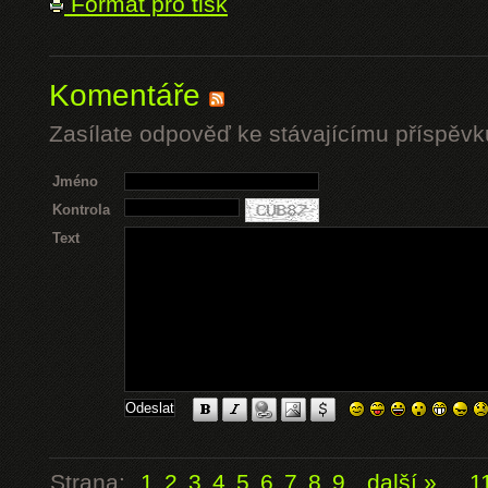
Formát pro tisk
Komentáře
Zasílate odpověď ke stávajícímu příspěvk
Jméno
Kontrola
Text
Strana:
1
2
3
4
5
6
7
8
9
další »
...
1