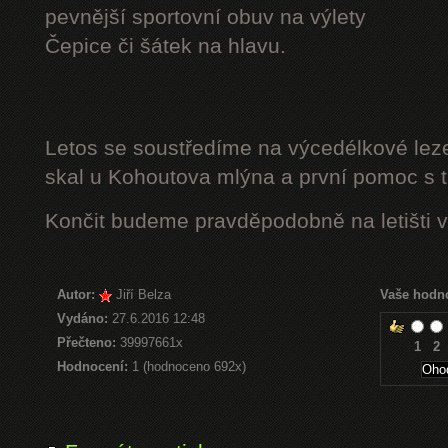
pevnější sportovní obuv na výlety
Čepice či šátek na hlavu.
Letos se soustředíme na výcedélkové leze
skal u Kohoutova mlýna a první pomoc s t
Končit budeme pravděpodobně na letišti v
Autor:
Jiří Belza
Vaše hodn
Vydáno:
27.6.2016 12:48
Přečteno:
39997661x
1
2
Hodnocení:
1 (hodnoceno 692x)