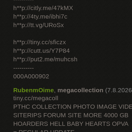
h**p://citly.me/47kMX
h**p://4ty.me/ibhi7c
h**p://tt.vg/URoSx
h**p://tiny.cc/sficzx
h**p://cutt.us/Y7P84
h**p://put2.me/muhcsh
----------
000A000902
RubenmOime
,
megacollection
(7.8.2026
tiny.cc/megacoll
PTHC COLLECTION PHOTO IMAGE VID
SITERIPS FORUM SITE MORE 4000 GB
HOARDERS HELL BABY HEARTS OPVA