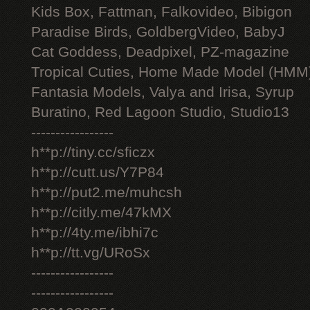
Kids Box, Fattman, Falkovideo, Bibigon
Paradise Birds, GoldbergVideo, BabyJ
Cat Goddess, Deadpixel, PZ-magazine
Tropical Cuties, Home Made Model (HMM
Fantasia Models, Valya and Irisa, Syrup
Buratino, Red Lagoon Studio, Studio13
-----------------
h**p://tiny.cc/sficzx
h**p://cutt.us/Y7P84
h**p://put2.me/muhcsh
h**p://citly.me/47kMX
h**p://4ty.me/ibhi7c
h**p://tt.vg/URoSx
-----------------
-----------------