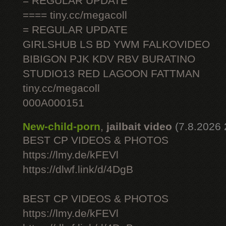
= REGULAR UPDATE
==== tiny.cc/megacoll
= REGULAR UPDATE
GIRLSHUB LS BD YWM FALKOVIDEO
BIBIGON PJK KDV RBV BURATINO
STUDIO13 RED LAGOON FATTMAN
tiny.cc/megacoll
000A000151
New-child-porn
,
jailbait video
(7.8.2026 
BEST CP VIDEOS & PHOTOS
https://lmy.de/kFEVl
https://dlwf.link/d/4DgB
BEST CP VIDEOS & PHOTOS
https://lmy.de/kFEVl