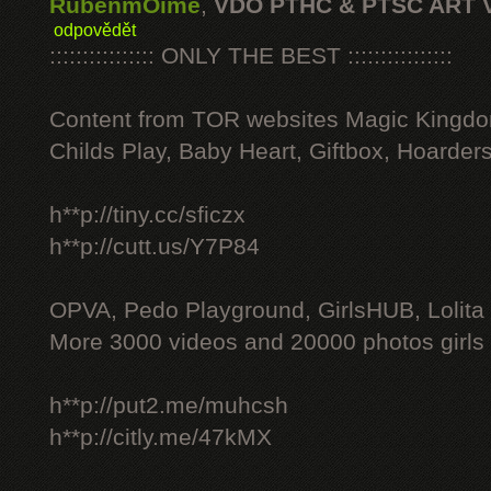
RubenmOime
,
VDO PTHC & PTSC ART 
odpovědět
:::::::::::::::: ONLY THE BEST ::::::::::::::::
Content from TOR websites Magic Kingdo
Childs Play, Baby Heart, Giftbox, Hoarders
h**p://tiny.cc/sficzx
h**p://cutt.us/Y7P84
OPVA, Pedo Playground, GirlsHUB, Lolita 
More 3000 videos and 20000 photos girls
h**p://put2.me/muhcsh
h**p://citly.me/47kMX