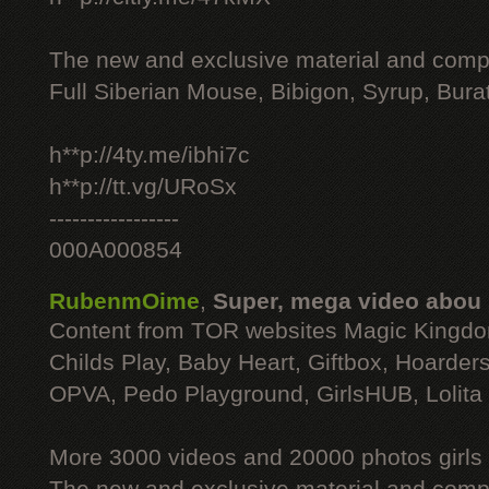
The new and exclusive material and compl
Full Siberian Mouse, Bibigon, Syrup, Bura
h**p://4ty.me/ibhi7c
h**p://tt.vg/URoSx
-----------------
000A000854
RubenmOime
,
Super, mega video abou
Content from TOR websites Magic Kingdo
Childs Play, Baby Heart, Giftbox, Hoarders
OPVA, Pedo Playground, GirlsHUB, Lolita 
More 3000 videos and 20000 photos girls