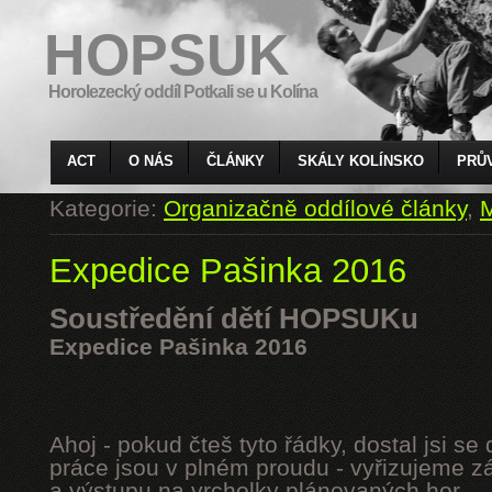
HOPSUK
Horolezecký oddíl Potkali se u Kolína
ACT
O NÁS
ČLÁNKY
SKÁLY KOLÍNSKO
PRŮ
Kategorie:
Organizačně oddílové články
,
M
Expedice Pašinka 2016
Soustředění dětí HOPSUKu
Expedice Pašinka 2016
Ahoj - pokud čteš tyto řádky, dostal jsi s
práce jsou v plném proudu - vyřizujeme z
a výstupu na vrcholky plánovaných hor.