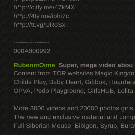
h**p://citly.me/47kMX
h**p://4ty.me/ibhi7c
h**p://tt.vg/URoSx
-----------------
-----------------
000A000992
RubenmOime
,
Super, mega video abou
Content from TOR websites Magic Kingdo
Childs Play, Baby Heart, Giftbox, Hoarders
OPVA, Pedo Playground, GirlsHUB, Lolita 
More 3000 videos and 20000 photos girls
The new and exclusive material and compl
Full Siberian Mouse, Bibigon, Syrup, Bura
----------