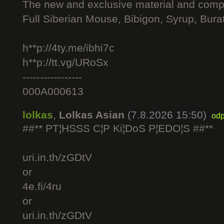
The new and exclusive material and compl
Full Siberian Mouse, Bibigon, Syrup, Bura
h**p://4ty.me/ibhi7c
h**p://tt.vg/URoSx
-----------------
000A000613
lolkas
,
Lolkas Asian
(7.8.2026 15:50)
odp
##** PT¦HSSS C¦P Ki¦DoS P¦EDO¦S ##**
uri.in.th/zGDtV
or
4e.fi/4ru
or
uri.in.th/zGDtV