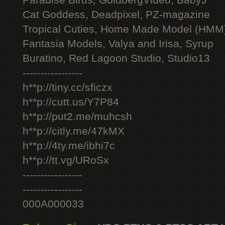
Paradise Birds, GoldbergVideo, BabyJ
Cat Goddess, Deadpixel, PZ-magazine
Tropical Cuties, Home Made Model (HMM
Fantasia Models, Valya and Irisa, Syrup
Buratino, Red Lagoon Studio, Studio13
-----------------
h**p://tiny.cc/sficzx
h**p://cutt.us/Y7P84
h**p://put2.me/muhcsh
h**p://citly.me/47kMX
h**p://4ty.me/ibhi7c
h**p://tt.vg/URoSx
-----------------
-----------------
000A000033