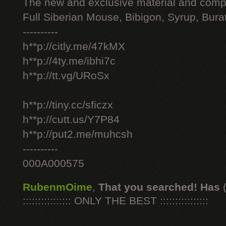
The new and exclusive material and compl
Full Siberian Mouse, Bibigon, Syrup, Bura
----------
h**p://citly.me/47kMX
h**p://4ty.me/ibhi7c
h**p://tt.vg/URoSx
h**p://tiny.cc/sficzx
h**p://cutt.us/Y7P84
h**p://put2.me/muhcsh
----------
000A000575
RubenmOime
,
That you searched! Has
:::::::::::::::: ONLY THE BEST ::::::::::::::::