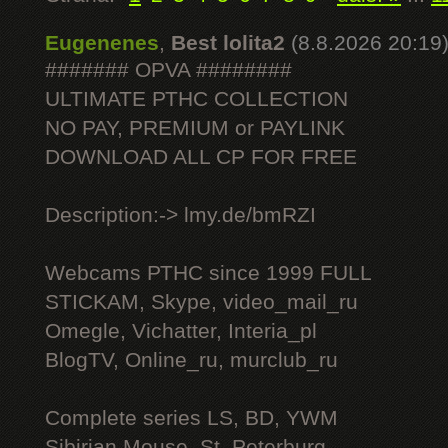
Eugenenes
,
Best lolita2
(8.8.2026 20:19
####### OPVA ########
ULTIMATE РТНС COLLECTION
NO PAY, PREMIUM or PAYLINK
DOWNLOAD ALL СР FOR FREE
Description:-> lmy.de/bmRZI
Webcams РТНС since 1999 FULL
STICKAM, Skype, video_mail_ru
Omegle, Vichatter, Interia_pl
BlogTV, Online_ru, murclub_ru
Complete series LS, BD, YWM
Sibirian Mouse, St. Peterburg