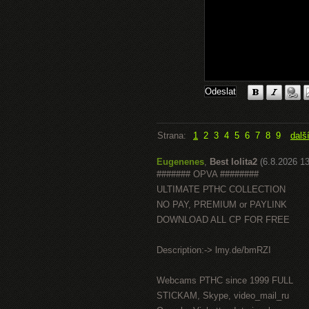
Strana:
1
2
3
4
5
6
7
8
9
dalš
Eugenenes
,
Best lolita2
(6.8.2026 13
####### OPVA ########
ULTIMATE РТНС COLLECTION
NO PAY, PREMIUM or PAYLINK
DOWNLOAD ALL СР FOR FREE
Description:-> lmy.de/bmRZI
Webcams РТНС since 1999 FULL
STICKAM, Skype, video_mail_ru