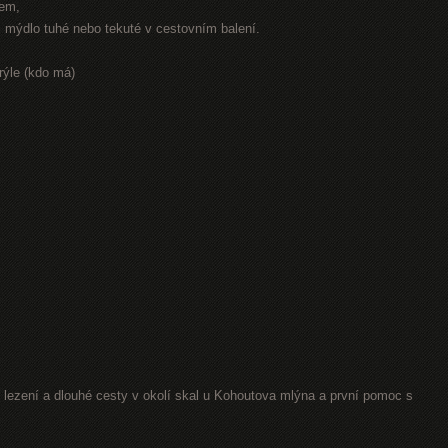
rem,
r, mýdlo tuhé nebo tekuté v cestovním balení.
rýle (kdo má)
lezení a dlouhé cesty v okolí skal u Kohoutova mlýna a první pomoc s