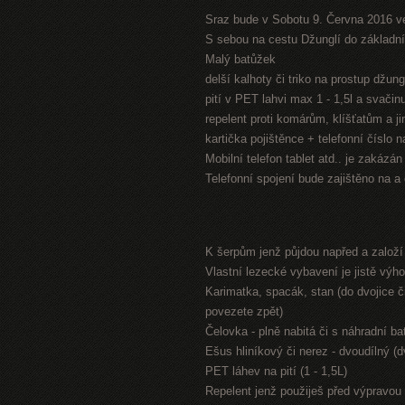
Sraz bude v Sobotu 9. Června 2016 v
S sebou na cestu Džunglí do základníh
Malý batůžek
delší kalhoty či triko na prostup džung
pití v PET lahvi max 1 - 1,5l a svači
repelent proti komárům, klíšťatům a 
kartička pojištěnce + telefonní číslo 
Mobilní telefon tablet atd.. je zakázá
Telefonní spojení bude zajištěno na a
K šerpům jenž půjdou napřed a založ
Vlastní lezecké vybavení je jistě výh
Karimatka, spacák, stan (do dvojice či
povezete zpět)
Čelovka - plně nabitá či s náhradní bat
Ešus hliníkový či nerez - dvoudílný (
PET láhev na pití (1 - 1,5L)
Repelent jenž použiješ před výpravou