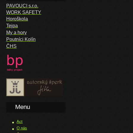
PAVOUCI s.r.o.
WORK SAFETY
Horoškola
Tejpa
My a hory
Poutníci Kolín
ČHS
Menu
Act
O nás