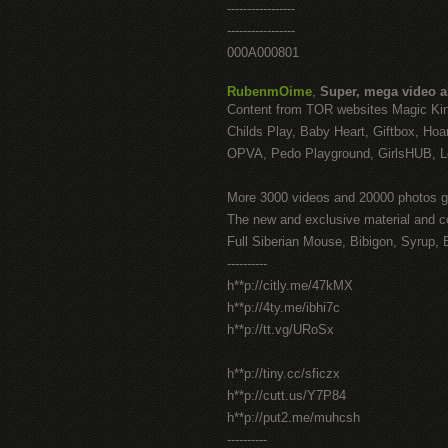
-----------------
-----------------
000A000801
RubenmOime
,
Super, mega video 
Content from TOR websites Magic Ki
Childs Play, Baby Heart, Giftbox, Hoar
OPVA, Pedo Playground, GirlsHUB, Lo
More 3000 videos and 20000 photos g
The new and exclusive material and c
Full Siberian Mouse, Bibigon, Syrup, 
----------
h**p://citly.me/47kMX
h**p://4ty.me/ibhi7c
h**p://tt.vg/URoSx
h**p://tiny.cc/sficzx
h**p://cutt.us/Y7P84
h**p://put2.me/muhcsh
----------