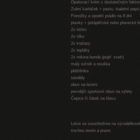
Opalovací krém s dostatečným fakto
Zubní kartáček + pastu, toaletní papí
Ponožky a spodní prádlo na 8 dní
plavky + potápěčské nebo plavecké b
2x tričko
2x tílko
2x kraťasy
2x tepláky
2x mikina bunda (popř. svetr)
malý ručník a osuška
pláštěnka
sandály
obuv na lezení
pevnější sportovní obuv na výlety
Čepice či šátek na hlavu.
Letos se soustředíme na výcedélkové 
trochou teorie a praxe.