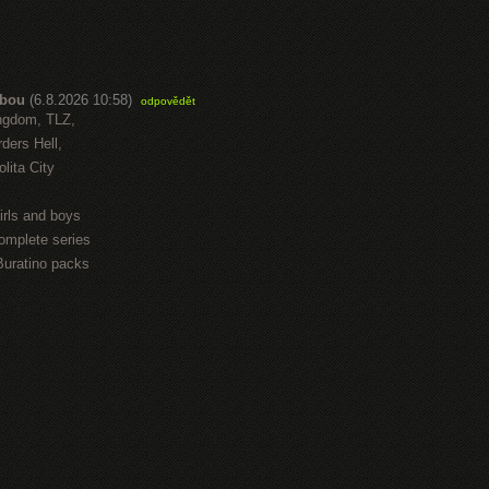
abou
(6.8.2026 10:58)
odpovědět
ngdom, TLZ,
ders Hell,
lita City
irls and boys
omplete series
Buratino packs