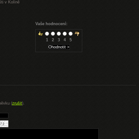
ti v Kolíně
Vaše hodnocení:
1
2
3
4
5
pěvku (
zrušit
).