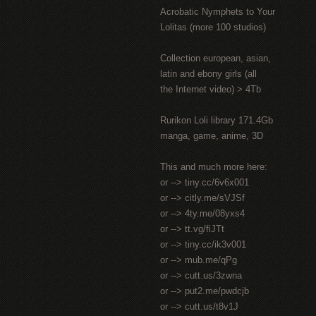
Acrobatic Nymрhеts to Your
Lоlitаs (more 100 studios)
Collection european, asian,
latin and ebony girls (all
the Internet video) > 4Tb
Rurikon Lоli library 171.4Gb
manga, game, anime, 3D
This and much more here:
or --> tiny.cc/6v6x001
or --> citly.me/sVJSf
or --> 4ty.me/08yxs4
or --> tt.vg/fiJTt
or --> tiny.cc/ik3v001
or --> mub.me/qPg
or --> cutt.us/3zwna
or --> put2.me/pwdcjb
or --> cutt.us/t8v1J