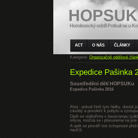
HOPSUK
Horolezecký oddíl Potkali se u Ko
ACT
O NÁS
ČLÁNKY
Kategorie:
Organizačně oddílové člán
Expedice Pašinka 
Soustředění dětí HOPSUKu
Expedice Pašinka 2016
Ahoj - pokud čteš tyto řádky, dostal 
zásoby a povolení k pobytu a výstupu
Opět se utáboříme v basecampu (zákla
mlýna, možná se i přesuneme na jiné s
A opět se prověří tvé schopnosti přeži
naučíš.