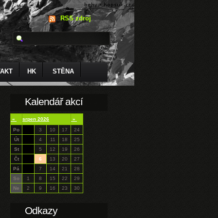
RSS zdroj
AKT
HK
STĚNA
Kalendář akcí
«
srpen 2026
»
Po
3
10
17
24
Út
4
11
18
25
St
5
12
19
26
Čt
6
13
20
27
Pá
7
14
21
28
So
1
8
15
22
29
Ne
2
9
16
23
30
Odkazy