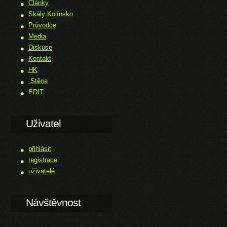
Články
Skály Kolínsko
Průvodce
Media
Diskuse
Kontakt
HK
Stěna
EDIT
Uživatel
přihlásit
registrace
uživatelé
Návštěvnost