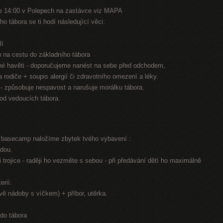
e 14:00 v Polepech na zastávce viz MAPA
o tábora se ti hodí následující věci:
lí
nu na cestu do základního tábora
jiné havěti - doporučujeme nanést na sebe před odchodem,
na rodiče + soupis alergií či zdravotního omezení a léky.
n - způsobuje nespavost a narušuje morálku tábora.
 od vedoucích tábora.
í basecamp naložíme zbytek tvého vybavení :
odou.
 trojice - raději ho vezměte s sebou - při předávání dětí ho maximálně
erií.
dvě nádoby s víčkem) + příbor, utěrka.
 do tábora