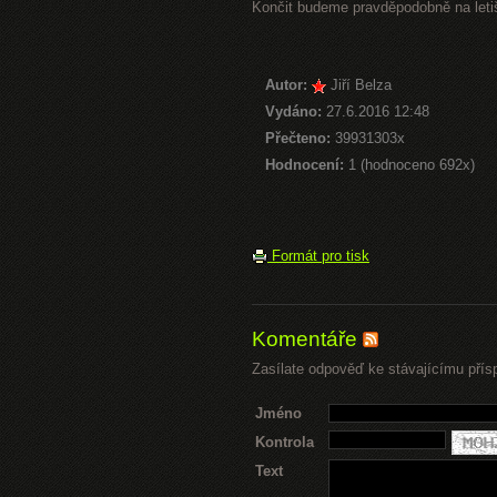
Končit budeme pravděpodobně na letiš
Autor:
Jiří Belza
Vydáno:
27.6.2016 12:48
Přečteno:
39931303x
Hodnocení:
1 (hodnoceno 692x)
Formát pro tisk
Komentáře
Zasílate odpověď ke stávajícímu přís
Jméno
Kontrola
Text