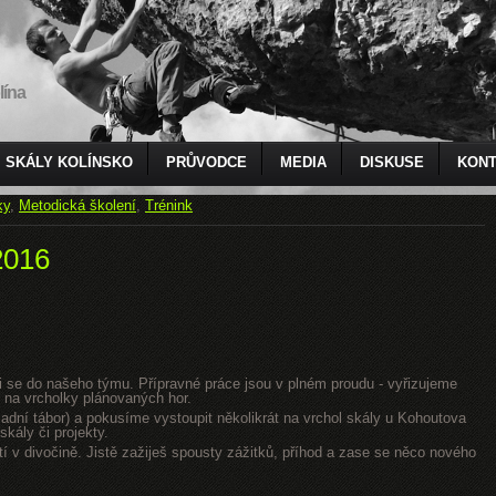
lína
SKÁLY KOLÍNSKO
PRŮVODCE
MEDIA
DISKUSE
KONT
ky
,
Metodická školení
,
Trénink
2016
jsi se do našeho týmu. Přípravné práce jsou v plném proudu - vyřizujeme
 na vrcholky plánovaných hor.
dní tábor) a pokusíme vystoupit několikrát na vrchol skály u Kohoutova
kály či projekty.
tí v divočině. Jistě zažiješ spousty zážitků, příhod a zase se něco nového