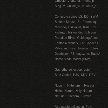
Omegle, Vichatter, Interia_pl
BlogTV, Online_ru, murclub_ru
Complete series LS, BD, YWM
Sibirian Mouse, St. Peterburg
Moscow, Liluplanet, Kids Box
Fattman, Falkovideo, Bibigon
Paradise Birds, GoldbergVideo
Fantasia Models, Cat Goddess
Valya and Irisa, Tropical Cuties
Deadpixel, PZ-magazine, BabyJ
Home Made Model (HMM)
Gay рthс collection: Luto
Blue Orchid, PJK, KDV, RBV
Nudism: Naturism in Russia
Helios Natura, Holy Nature
Naturist Freedom, Eurovid
ALL studio collection: from