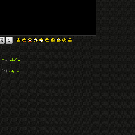
í »
...
11841
:44)
odpovědět