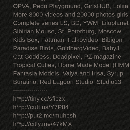
OPVA, Pedo Playground, GirlsHUB, Lolita 
More 3000 videos and 20000 photos girls
Complete series LS, BD, YWM, Liluplanet
Sibirian Mouse, St. Peterburg, Moscow
Kids Box, Fattman, Falkovideo, Bibigon
Paradise Birds, GoldbergVideo, BabyJ
Cat Goddess, Deadpixel, PZ-magazine
Tropical Cuties, Home Made Model (HMM
Fantasia Models, Valya and Irisa, Syrup
Buratino, Red Lagoon Studio, Studio13
-----------------
h**p://tiny.cc/sficzx
h**p://cutt.us/Y7P84
h**p://put2.me/muhcsh
h**p://citly.me/47kMX