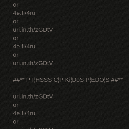
or
4e.fi/4ru
or
uri.in.th/zGDtV
or
4e.fi/4ru
or
uri.in.th/zGDtV
##** PT¦HSSS C¦P Ki¦DoS P¦EDO¦S ##**
uri.in.th/zGDtV
or
4e.fi/4ru
or