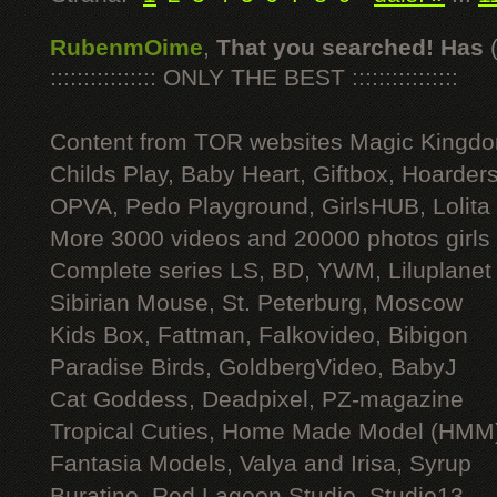
RubenmOime
,
That you searched! Has
:::::::::::::::: ONLY THE BEST ::::::::::::::::
Content from TOR websites Magic Kingdo
Childs Play, Baby Heart, Giftbox, Hoarders
OPVA, Pedo Playground, GirlsHUB, Lolita 
More 3000 videos and 20000 photos girls
Complete series LS, BD, YWM, Liluplanet
Sibirian Mouse, St. Peterburg, Moscow
Kids Box, Fattman, Falkovideo, Bibigon
Paradise Birds, GoldbergVideo, BabyJ
Cat Goddess, Deadpixel, PZ-magazine
Tropical Cuties, Home Made Model (HMM
Fantasia Models, Valya and Irisa, Syrup
Buratino, Red Lagoon Studio, Studio13