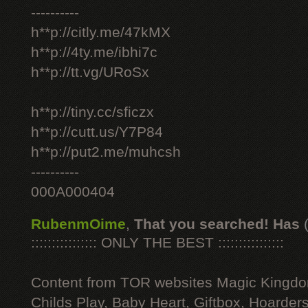
----------
h**p://citly.me/47kMX
h**p://4ty.me/ibhi7c
h**p://tt.vg/URoSx
h**p://tiny.cc/sficzx
h**p://cutt.us/Y7P84
h**p://put2.me/muhcsh
----------
000A000404
RubenmOime
,
That you searched! Has
:::::::::::::::: ONLY THE BEST ::::::::::::::::
Content from TOR websites Magic Kingdo
Childs Play, Baby Heart, Giftbox, Hoarders