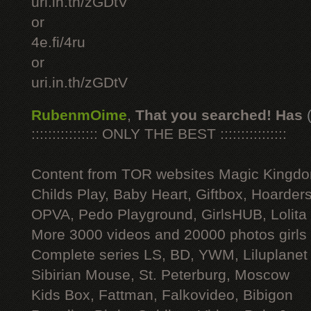
uri.in.th/zGDtV
or
4e.fi/4ru
or
uri.in.th/zGDtV
RubenmOime
,
That you searched! Has
:::::::::::::::: ONLY THE BEST ::::::::::::::::
Content from TOR websites Magic Kingdo
Childs Play, Baby Heart, Giftbox, Hoarders
OPVA, Pedo Playground, GirlsHUB, Lolita 
More 3000 videos and 20000 photos girls
Complete series LS, BD, YWM, Liluplanet
Sibirian Mouse, St. Peterburg, Moscow
Kids Box, Fattman, Falkovideo, Bibigon