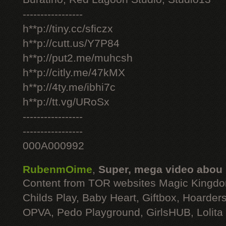
-----------------
h**p://tiny.cc/sficzx
h**p://cutt.us/Y7P84
h**p://put2.me/muhcsh
h**p://citly.me/47kMX
h**p://4ty.me/ibhi7c
h**p://tt.vg/URoSx
-----------------
-----------------
000A000992
RubenmOime
,
Super, mega video abou
Content from TOR websites Magic Kingdo
Childs Play, Baby Heart, Giftbox, Hoarders
OPVA, Pedo Playground, GirlsHUB, Lolita 