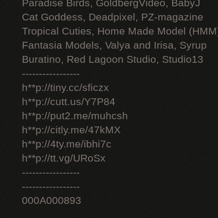
Paradise Birds, GoldbergVideo, BabyJ
Cat Goddess, Deadpixel, PZ-magazine
Tropical Cuties, Home Made Model (HMM
Fantasia Models, Valya and Irisa, Syrup
Buratino, Red Lagoon Studio, Studio13
-----------------
h**p://tiny.cc/sficzx
h**p://cutt.us/Y7P84
h**p://put2.me/muhcsh
h**p://citly.me/47kMX
h**p://4ty.me/ibhi7c
h**p://tt.vg/URoSx
-----------------
-----------------
000A000893