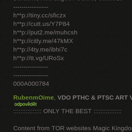
-----------------
h**p://tiny.cc/sficzx
h**p://cutt.us/Y7P84
h**p://put2.me/muhcsh
h**p://citly.me/47kMX
h**p://4ty.me/ibhi7c
h**p://tt.vg/URoSx
-----------------
-----------------
000A000784
RubenmOime
,
VDO PTHC & PTSC ART 
odpovědět
:::::::::::::::: ONLY THE BEST ::::::::::::::::
Content from TOR websites Magic Kingdo