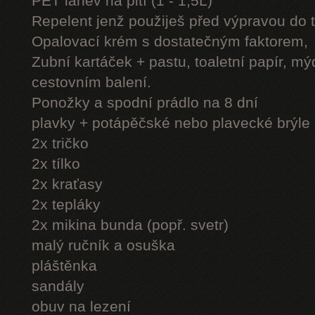
PET láhev na pití (1 - 1,5L)
Repelent jenž použiješ před výpravou do 
Opalovací krém s dostatečným faktorem,
Zubní kartáček + pastu, toaletní papír, mý
cestovním balení.
Ponožky a spodní prádlo na 8 dní
plavky + potápěčské nebo plavecké brýle
2x tričko
2x tílko
2x kraťasy
2x tepláky
2x mikina bunda (popř. svetr)
malý ručník a osuška
pláštěnka
sandály
obuv na lezení