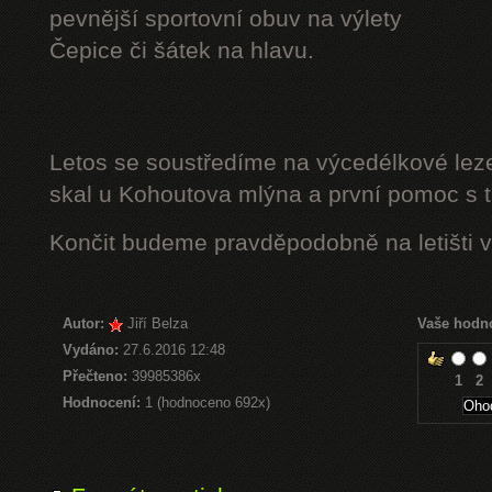
pevnější sportovní obuv na výlety
Čepice či šátek na hlavu.
Letos se soustředíme na výcedélkové leze
skal u Kohoutova mlýna a první pomoc s t
Končit budeme pravděpodobně na letišti v
Autor:
Jiří Belza
Vaše hodn
Vydáno:
27.6.2016 12:48
Přečteno:
39985386x
1
2
Hodnocení:
1 (hodnoceno 692x)