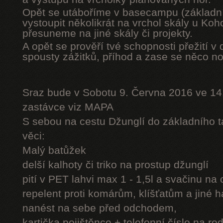
Opět se utáboříme v basecampu (základní
vystoupit několikrát na vrchol skály u Ko
přesuneme na jiné skály či projekty.
A opět se prověří tvé schopnosti přežití v 
spousty zážitků, příhod a zase se něco n
Sraz bude v Sobotu 9. Června 2016 ve 14
zastávce viz MAPA
S sebou na cestu Džunglí do základního tá
věci:
Malý batůžek
delší kalhoty či triko na prostup džunglí
pití v PET lahvi max 1 - 1,5l a svačinu na
repelent proti komárům, klíšťatům a jiné 
nanést na sebe před odchodem,
kartička pojištěnce + telefonní číslo na rod