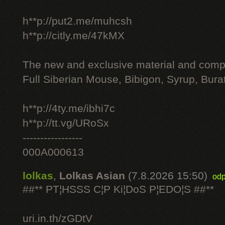
h**p://put2.me/muhcsh
h**p://citly.me/47kMX
The new and exclusive material and compl
Full Siberian Mouse, Bibigon, Syrup, Bura
h**p://4ty.me/ibhi7c
h**p://tt.vg/URoSx
-----------------
000A000613
lolkas
,
Lolkas Asian
(7.8.2026 15:50)
odp
##** PT¦HSSS C¦P Ki¦DoS P¦EDO¦S ##**
uri.in.th/zGDtV