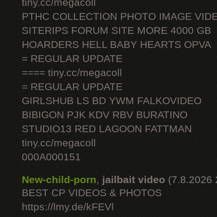
tiny.cc/megacoll
PTHC COLLECTION PHOTO IMAGE VID
SITERIPS FORUM SITE MORE 4000 GB
HOARDERS HELL BABY HEARTS OPVA
= REGULAR UPDATE
==== tiny.cc/megacoll
= REGULAR UPDATE
GIRLSHUB LS BD YWM FALKOVIDEO
BIBIGON PJK KDV RBV BURATINO
STUDIO13 RED LAGOON FATTMAN
tiny.cc/megacoll
000A000151
New-child-porn
,
jailbait video
(7.8.2026 
BEST CP VIDEOS & PHOTOS
https://lmy.de/kFEVl