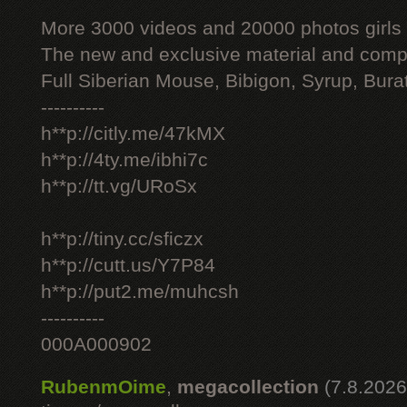
More 3000 videos and 20000 photos girls
The new and exclusive material and compl
Full Siberian Mouse, Bibigon, Syrup, Bura
----------
h**p://citly.me/47kMX
h**p://4ty.me/ibhi7c
h**p://tt.vg/URoSx
h**p://tiny.cc/sficzx
h**p://cutt.us/Y7P84
h**p://put2.me/muhcsh
----------
000A000902
RubenmOime
,
megacollection
(7.8.2026