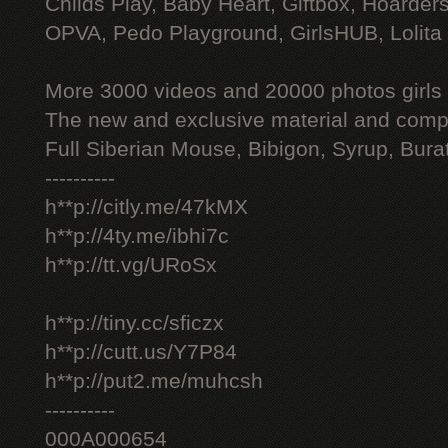
Childs Play, Baby Heart, Giftbox, Hoarders
OPVA, Pedo Playground, GirlsHUB, Lolita 
More 3000 videos and 20000 photos girls
The new and exclusive material and compl
Full Siberian Mouse, Bibigon, Syrup, Bura
----------
h**p://citly.me/47kMX
h**p://4ty.me/ibhi7c
h**p://tt.vg/URoSx
h**p://tiny.cc/sficzx
h**p://cutt.us/Y7P84
h**p://put2.me/muhcsh
----------
000A000654