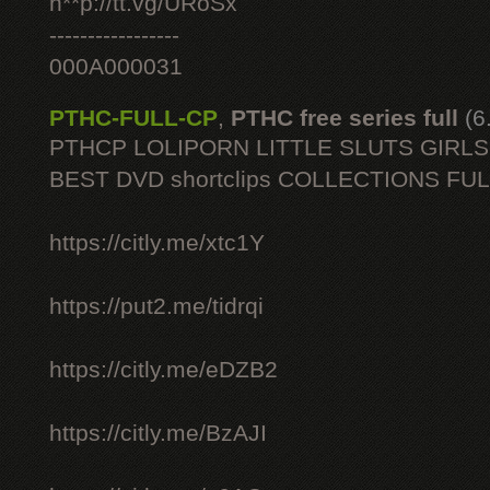
h**p://tt.vg/URoSx
-----------------
000A000031
PTHC-FULL-CP
,
PTHC free series full
(6
PTHCP LOLIPORN LITTLE SLUTS GIRL
BEST DVD shortclips COLLECTIONS FU
https://citly.me/xtc1Y
https://put2.me/tidrqi
https://citly.me/eDZB2
https://citly.me/BzAJI