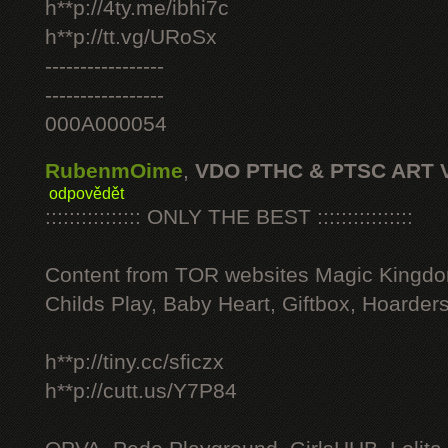
h**p://4ty.me/ibhi7c
h**p://tt.vg/URoSx
-----------------
-----------------
000A000054
RubenmOime
,
VDO PTHC & PTSC ART 
odpovědět
:::::::::::::::: ONLY THE BEST ::::::::::::::::
Content from TOR websites Magic Kingdo
Childs Play, Baby Heart, Giftbox, Hoarders
h**p://tiny.cc/sficzx
h**p://cutt.us/Y7P84