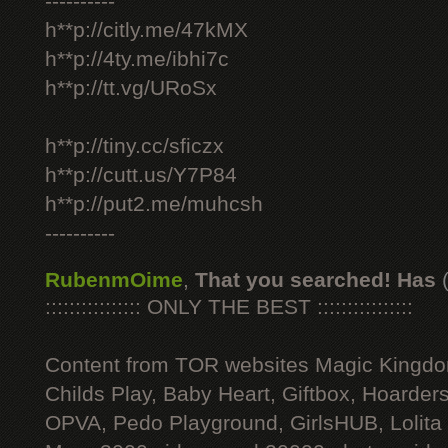
----------
h**p://citly.me/47kMX
h**p://4ty.me/ibhi7c
h**p://tt.vg/URoSx
h**p://tiny.cc/sficzx
h**p://cutt.us/Y7P84
h**p://put2.me/muhcsh
----------
RubenmOime
,
That you searched! Has
:::::::::::::::: ONLY THE BEST ::::::::::::::::
Content from TOR websites Magic Kingdo
Childs Play, Baby Heart, Giftbox, Hoarders
OPVA, Pedo Playground, GirlsHUB, Lolita 