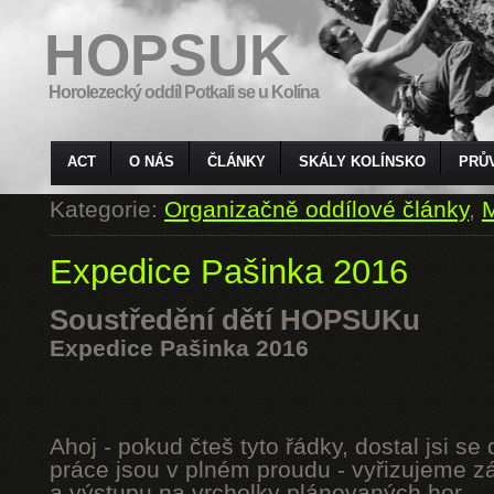
HOPSUK
Horolezecký oddíl Potkali se u Kolína
ACT
O NÁS
ČLÁNKY
SKÁLY KOLÍNSKO
PRŮ
Kategorie:
Organizačně oddílové články
,
M
Expedice Pašinka 2016
Soustředění dětí HOPSUKu
Expedice Pašinka 2016
Ahoj - pokud čteš tyto řádky, dostal jsi s
práce jsou v plném proudu - vyřizujeme z
a výstupu na vrcholky plánovaných hor.