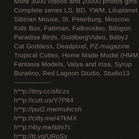
More 3000 videos and 20000 photos girls
Complete series LS, BD, YWM, Liluplanet
Sibirian Mouse, St. Peterburg, Moscow
Kids Box, Fattman, Falkovideo, Bibigon
Paradise Birds, GoldbergVideo, BabyJ
Cat Goddess, Deadpixel, PZ-magazine
Tropical Cuties, Home Made Model (HMM
Fantasia Models, Valya and Irisa, Syrup
Buratino, Red Lagoon Studio, Studio13
-----------------
h**p://tiny.cc/sficzx
h**p://cutt.us/Y7P84
h**p://put2.me/muhcsh
h**p://citly.me/47kMX
h**p://4ty.me/ibhi7c
h**p://tt.vg/URoSx