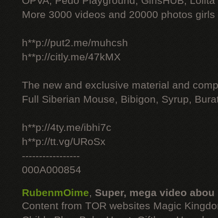
OPVA, Pedo Playground, GirlsHUB, Lolita 
More 3000 videos and 20000 photos girls
h**p://put2.me/muhcsh
h**p://citly.me/47kMX
The new and exclusive material and compl
Full Siberian Mouse, Bibigon, Syrup, Bura
h**p://4ty.me/ibhi7c
h**p://tt.vg/URoSx
-----------------
000A000854
RubenmOime
,
Super, mega video abou
Content from TOR websites Magic Kingdo