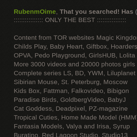
RubenmOime
,
That you searched! Has
:::::::::::::::: ONLY THE BEST ::::::::::::::::
Content from TOR websites Magic Kingdo
Childs Play, Baby Heart, Giftbox, Hoarders
OPVA, Pedo Playground, GirlsHUB, Lolita 
More 3000 videos and 20000 photos girls
Complete series LS, BD, YWM, Liluplanet
Sibirian Mouse, St. Peterburg, Moscow
Kids Box, Fattman, Falkovideo, Bibigon
Paradise Birds, GoldbergVideo, BabyJ
Cat Goddess, Deadpixel, PZ-magazine
Tropical Cuties, Home Made Model (HMM
Fantasia Models, Valya and Irisa, Syrup
Buratino, Red Lagoon Studio, Studio13