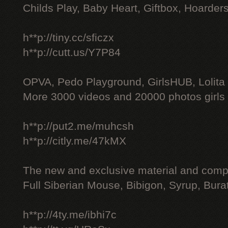
Childs Play, Baby Heart, Giftbox, Hoarders
h**p://tiny.cc/sficzx
h**p://cutt.us/Y7P84
OPVA, Pedo Playground, GirlsHUB, Lolita 
More 3000 videos and 20000 photos girls
h**p://put2.me/muhcsh
h**p://citly.me/47kMX
The new and exclusive material and compl
Full Siberian Mouse, Bibigon, Syrup, Bura
h**p://4ty.me/ibhi7c