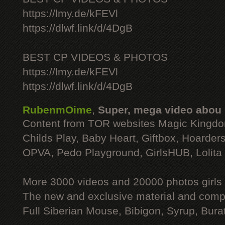
https://lmy.de/kFEVl
https://dlwf.link/d/4DgB
BEST CP VIDEOS & PHOTOS
https://lmy.de/kFEVl
https://dlwf.link/d/4DgB
RubenmOime
,
Super, mega video abou
Content from TOR websites Magic Kingdo
Childs Play, Baby Heart, Giftbox, Hoarders
OPVA, Pedo Playground, GirlsHUB, Lolita 
More 3000 videos and 20000 photos girls
The new and exclusive material and compl
Full Siberian Mouse, Bibigon, Syrup, Bura