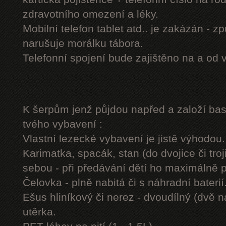
zdravotního omezení a léky.
Mobilní telefon tablet atd.. je zakázán - 
narušuje morálku tábora.
Telefonní spojení bude zajištěno na a od 
K šerpům jenž půjdou napřed a založí b
tvého vybavení :
Vlastní lezecké vybavení je jistě výhodou.
Karimatka, spacák, stan (do dvojice či troj
sebou - při předávání dětí ho maximálně 
Čelovka - plně nabitá či s náhradní baterií
Ešus hliníkový či nerez - dvoudílný (dvě n
utěrka.