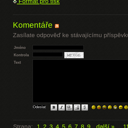
Formát pro tisk
Komentáře
Zasílate odpověď ke stávajícímu příspěvk
Jméno
Kontrola
Text
Strana:
1
2
3
4
5
6
7
8
9
další »
...
1