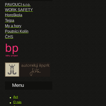
PAVOUCI s.r.o.
WORK SAFETY
Horoškola
Tejpa
My a hory
Poutníci Kolín
ČHS
Menu
Act
O nás