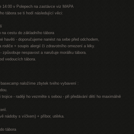
e 14:00 v Polepech na zastávce viz MAPA
o tábora se ti hodí následující věci:
lí
nu na cestu do základního tábora
jiné havěti - doporučujeme nanést na sebe před odchodem,
na rodiče + soupis alergií či zdravotního omezení a léky.
n - způsobuje nespavost a narušuje morálku tábora.
 od vedoucích tábora.
í basecamp naložíme zbytek tvého vybavení :
odou.
 trojice - raději ho vezměte s sebou - při předávání dětí ho maximálně
erií.
dvě nádoby s víčkem) + příbor, utěrka.
 do tábora