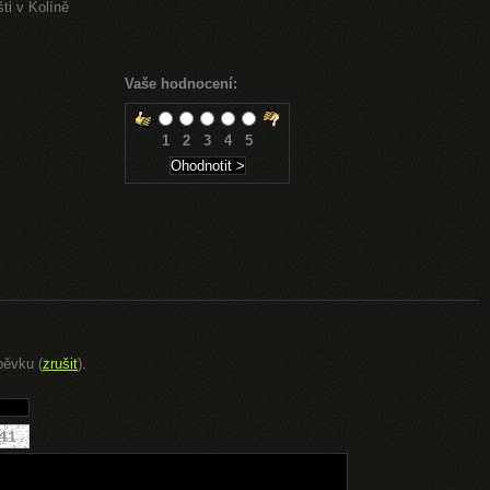
ti v Kolíně
Vaše hodnocení:
1
2
3
4
5
pěvku (
zrušit
).