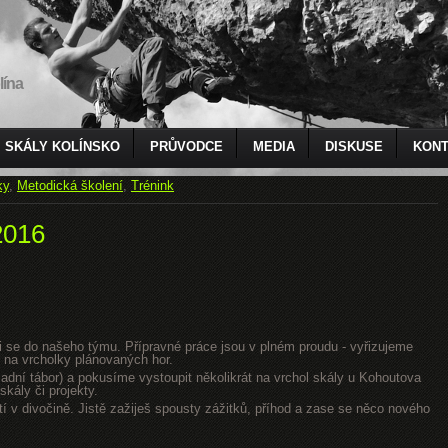
lína
SKÁLY KOLÍNSKO
PRŮVODCE
MEDIA
DISKUSE
KONT
ky
,
Metodická školení
,
Trénink
2016
jsi se do našeho týmu. Přípravné práce jsou v plném proudu - vyřizujeme
 na vrcholky plánovaných hor.
dní tábor) a pokusíme vystoupit několikrát na vrchol skály u Kohoutova
kály či projekty.
tí v divočině. Jistě zažiješ spousty zážitků, příhod a zase se něco nového