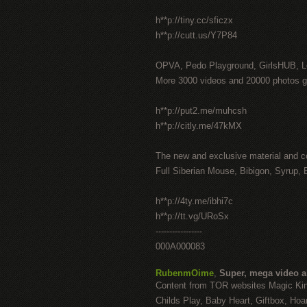
h**p://tiny.cc/sficzx
h**p://cutt.us/Y7P84
OPVA, Pedo Playground, GirlsHUB, Lo
More 3000 videos and 20000 photos g
h**p://put2.me/muhcsh
h**p://citly.me/47kMX
The new and exclusive material and c
Full Siberian Mouse, Bibigon, Syrup, 
h**p://4ty.me/ibhi7c
h**p://tt.vg/URoSx
-----------------
000A000083
RubenmOime
,
Super, mega video 
Content from TOR websites Magic Ki
Childs Play, Baby Heart, Giftbox, Hoar