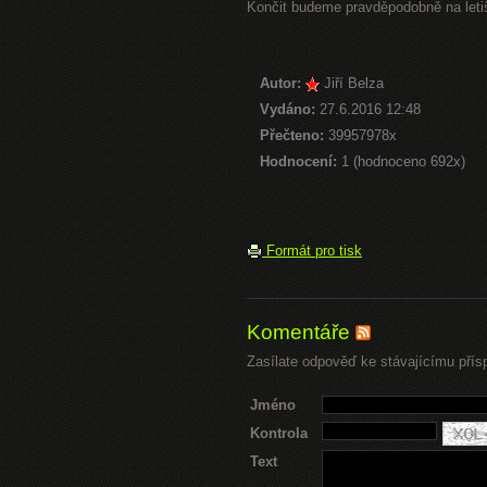
Končit budeme pravděpodobně na letiš
Autor:
Jiří Belza
Vydáno:
27.6.2016 12:48
Přečteno:
39957978x
Hodnocení:
1 (hodnoceno 692x)
Formát pro tisk
Komentáře
Zasílate odpověď ke stávajícímu přís
Jméno
Kontrola
Text