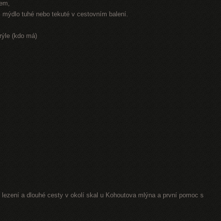
rem,
r, mýdlo tuhé nebo tekuté v cestovním balení.
rýle (kdo má)
lezení a dlouhé cesty v okolí skal u Kohoutova mlýna a první pomoc s