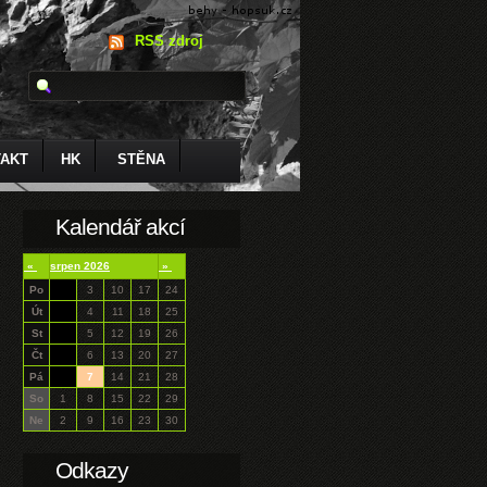
RSS zdroj
AKT
HK
STĚNA
Kalendář akcí
«
srpen 2026
»
Po
3
10
17
24
Út
4
11
18
25
St
5
12
19
26
Čt
6
13
20
27
Pá
7
14
21
28
So
1
8
15
22
29
Ne
2
9
16
23
30
Odkazy