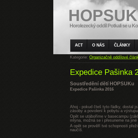
HOPSUK
Horolezecký oddíl Potkali se u Ko
ACT
O NÁS
ČLÁNKY
Kategorie:
Organizačně oddílové člán
Expedice Pašinka 
Soustředění dětí HOPSUKu
Expedice Pašinka 2016
Ahoj - pokud čteš tyto řádky, dostal 
zásoby a povolení k pobytu a výstupu
Opět se utáboříme v basecampu (zákla
mlýna, možná se i přesuneme na jiné s
A opět se prověří tvé schopnosti přeži
naučíš.