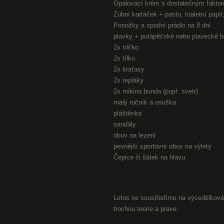
Opalovací krém s dostatečným fakto
Zubní kartáček + pastu, toaletní papí
Ponožky a spodní prádlo na 8 dní
plavky + potápěčské nebo plavecké b
2x tričko
2x tílko
2x kraťasy
2x tepláky
2x mikina bunda (popř. svetr)
malý ručník a osuška
pláštěnka
sandály
obuv na lezení
pevnější sportovní obuv na výlety
Čepice či šátek na hlavu.
Letos se soustředíme na výcedélkové 
trochou teorie a praxe.