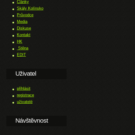
Články
Skály Kolínsko
Průvodce
Media
Diskuse
Kontakt
HK
Stěna
EDIT
Uživatel
přihlásit
registrace
uživatelé
Návštěvnost