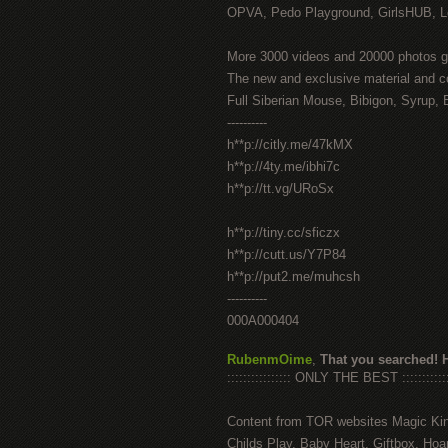
OPVA, Pedo Playground, GirlsHUB, Lo
More 3000 videos and 20000 photos g
The new and exclusive material and c
Full Siberian Mouse, Bibigon, Syrup, 
----------
h**p://citly.me/47kMX
h**p://4ty.me/ibhi7c
h**p://tt.vg/URoSx
h**p://tiny.cc/sficzx
h**p://cutt.us/Y7P84
h**p://put2.me/muhcsh
----------
000A000404
RubenmOime
,
That you searched! 
:::::::::::::::: ONLY THE BEST ::::::::::::
Content from TOR websites Magic Ki
Childs Play, Baby Heart, Giftbox, Hoar