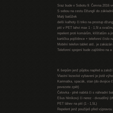
Sraz bude v Sobotu 9. Června 2016 v
S sebou na cestu Džunglí do základníh
Malý batůžek
delší kalhoty či triko na prostup džung
pití v PET lahvi max 1 - 1,5l a svači
repelent proti komárům, klíšťatům a 
kartička pojištěnce + telefonní číslo 
Mobilní telefon tablet atd.. je zakázá
Telefonní spojení bude zajištěno na a
K šerpům jenž půjdou napřed a založ
Vlastní lezecké vybavení je jistě výh
Karimatka, spacák, stan (do dvojice či
povezete zpět)
Čelovka - plně nabitá či s náhradní bat
Ešus hliníkový či nerez - dvoudílný (
PET láhev na pití (1 - 1,5L)
Repelent jenž použiješ před výpravou