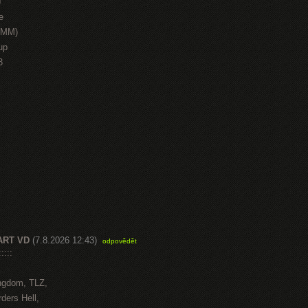
J
e
HMM)
up
3
ART VD
(7.8.2026 12:43)
odpovědět
::::
ngdom, TLZ,
ders Hell,