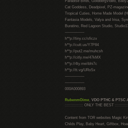
Paradise Birds, GoldbergVideo, Baby
Cat Goddess, Deadpixel, PZ-magazin
Tropical Cuties, Home Made Model (
Fantasia Models, Valya and Irisa, Syr
Buratino, Red Lagoon Studio, Studio1
-----------------
h**p://tiny.cc/sficzx
h**p://cutt.us/Y7P84
h**p://put2.me/muhcsh
h**p://citly.me/47kMX
h**p://4ty.me/ibhi7c
h**p://tt.vg/URoSx
-----------------
-----------------
000A000893
RubenmOime
,
VDO PTHC & PTSC 
:::::::::::::::: ONLY THE BEST ::::::::::::
Content from TOR websites Magic Ki
Childs Play, Baby Heart, Giftbox, Hoar