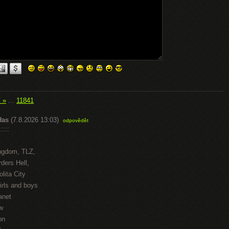
í »
...
11841
Has
(7.8.2026 13:03)
odpovědět
::::
ngdom, TLZ,
ders Hell,
lita City
irls and boys
anet
w
on