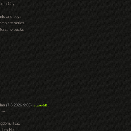
lita City
irls and boys
omplete series
Buratino packs
Has
(7.8.2026 9:06)
odpovědět
::::
ngdom, TLZ,
ders Hell,