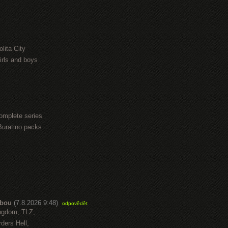
lita City
irls and boys
omplete series
Buratino packs
abou
(7.8.2026 9:48)
odpovědět
ngdom, TLZ,
ders Hell,