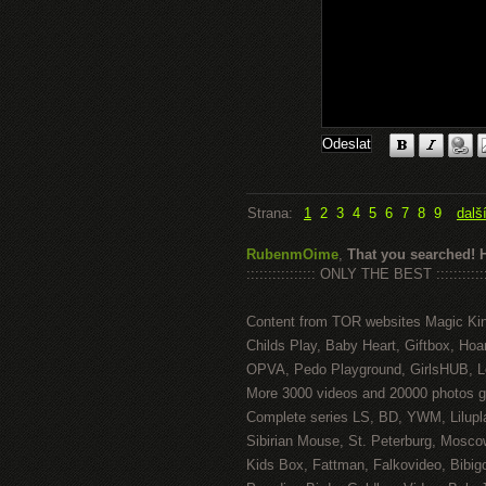
Strana:
1
2
3
4
5
6
7
8
9
dalš
RubenmOime
,
That you searched! 
:::::::::::::::: ONLY THE BEST ::::::::::::
Content from TOR websites Magic Ki
Childs Play, Baby Heart, Giftbox, Hoar
OPVA, Pedo Playground, GirlsHUB, Lo
More 3000 videos and 20000 photos g
Complete series LS, BD, YWM, Lilupl
Sibirian Mouse, St. Peterburg, Mosco
Kids Box, Fattman, Falkovideo, Bibig