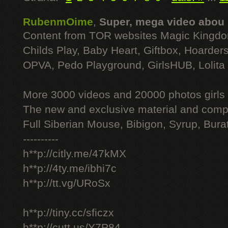
RubenmOime
,
Super, mega video abou
Content from TOR websites Magic Kingdo
Childs Play, Baby Heart, Giftbox, Hoarders
OPVA, Pedo Playground, GirlsHUB, Lolita 
More 3000 videos and 20000 photos girls
The new and exclusive material and compl
Full Siberian Mouse, Bibigon, Syrup, Bura
----------
h**p://citly.me/47kMX
h**p://4ty.me/ibhi7c
h**p://tt.vg/URoSx
h**p://tiny.cc/sficzx
h**p://cutt.us/Y7P84