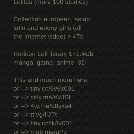
Lоlitаs (more 100 studios)
Collection european, asian,
latin and ebony girls (all
the Internet video) > 4Tb
Rurikon Lоli library 171.4Gb
manga, game, anime, 3D
This and much more here:
or --> tiny.cc/6v6x001
or --> citly.me/sVJSf
or --> 4ty.me/08yxs4
or --> tt.vg/fiJTt
or --> tiny.cc/ik3v001
or --> mub.me/qPg