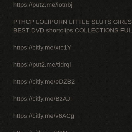
https://put2.me/iotnbj
PTHCP LOLIPORN LITTLE SLUTS GIRL
BEST DVD shortclips COLLECTIONS FU
https://citly.me/xtc1Y
https://put2.me/tidrqi
https://citly.me/eDZB2
https://citly.me/BzAJI
https://citly.me/v6ACg