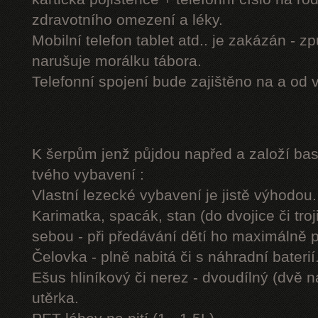
zdravotního omezení a léky.
Mobilní telefon tablet atd.. je zakázán - 
narušuje morálku tábora.
Telefonní spojení bude zajištěno na a od 
K šerpům jenž půjdou napřed a založí b
tvého vybavení :
Vlastní lezecké vybavení je jistě výhodou.
Karimatka, spacák, stan (do dvojice či troj
sebou - při předávání dětí ho maximálně 
Čelovka - plně nabitá či s náhradní baterií
Ešus hliníkový či nerez - dvoudílný (dvě n
utěrka.