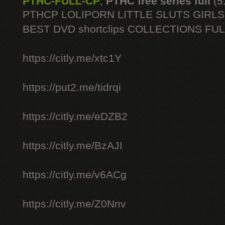
PTHC-FULL-CP
,
PTHC free series full
(5
PTHCP LOLIPORN LITTLE SLUTS GIRL
BEST DVD shortclips COLLECTIONS FU
https://citly.me/xtc1Y
https://put2.me/tidrqi
https://citly.me/eDZB2
https://citly.me/BzAJI
https://citly.me/v6ACg
https://citly.me/Z0Nnv