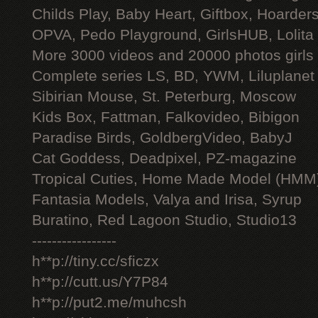
Childs Play, Baby Heart, Giftbox, Hoarders
OPVA, Pedo Playground, GirlsHUB, Lolita 
More 3000 videos and 20000 photos girls
Complete series LS, BD, YWM, Liluplanet
Sibirian Mouse, St. Peterburg, Moscow
Kids Box, Fattman, Falkovideo, Bibigon
Paradise Birds, GoldbergVideo, BabyJ
Cat Goddess, Deadpixel, PZ-magazine
Tropical Cuties, Home Made Model (HMM
Fantasia Models, Valya and Irisa, Syrup
Buratino, Red Lagoon Studio, Studio13
-----------------
h**p://tiny.cc/sficzx
h**p://cutt.us/Y7P84
h**p://put2.me/muhcsh