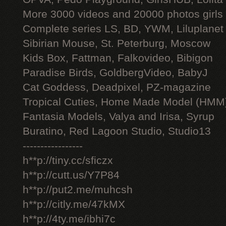
More 3000 videos and 20000 photos girls
Complete series LS, BD, YWM, Liluplanet
Sibirian Mouse, St. Peterburg, Moscow
Kids Box, Fattman, Falkovideo, Bibigon
Paradise Birds, GoldbergVideo, BabyJ
Cat Goddess, Deadpixel, PZ-magazine
Tropical Cuties, Home Made Model (HMM
Fantasia Models, Valya and Irisa, Syrup
Buratino, Red Lagoon Studio, Studio13
-----------------
h**p://tiny.cc/sficzx
h**p://cutt.us/Y7P84
h**p://put2.me/muhcsh
h**p://citly.me/47kMX
h**p://4ty.me/ibhi7c