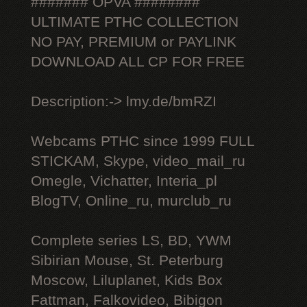
####### OPVA ########
ULTIMATE РТНС COLLECTION
NO PAY, PREMIUM or PAYLINK
DOWNLOAD ALL СР FOR FREE
Description:-> lmy.de/bmRZI
Webcams РТНС since 1999 FULL
STICKAM, Skype, video_mail_ru
Omegle, Vichatter, Interia_pl
BlogTV, Online_ru, murclub_ru
Complete series LS, BD, YWM
Sibirian Mouse, St. Peterburg
Moscow, Liluplanet, Kids Box
Fattman, Falkovideo, Bibigon