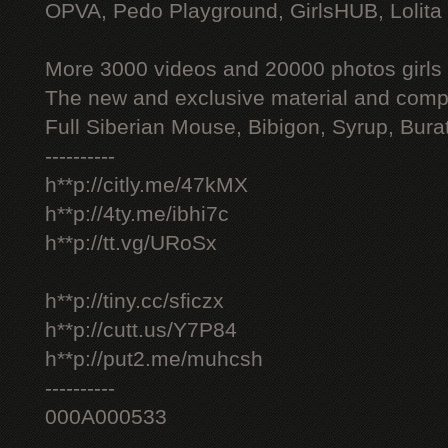
OPVA, Pedo Playground, GirlsHUB, Lolita 
More 3000 videos and 20000 photos girls
The new and exclusive material and compl
Full Siberian Mouse, Bibigon, Syrup, Bura
----------
h**p://citly.me/47kMX
h**p://4ty.me/ibhi7c
h**p://tt.vg/URoSx
h**p://tiny.cc/sficzx
h**p://cutt.us/Y7P84
h**p://put2.me/muhcsh
----------
000A000533