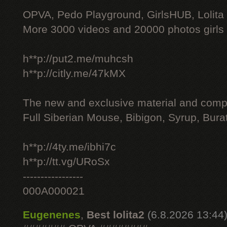
OPVA, Pedo Playground, GirlsHUB, Lolita 
More 3000 videos and 20000 photos girls
h**p://put2.me/muhcsh
h**p://citly.me/47kMX
The new and exclusive material and compl
Full Siberian Mouse, Bibigon, Syrup, Bura
h**p://4ty.me/ibhi7c
h**p://tt.vg/URoSx
-----------------
000A000021
Eugenenes
,
Best lolita2
(6.8.2026 13:44