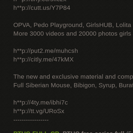
h**p://cutt.us/Y7P84
OPVA, Pedo Playground, GirlsHUB, Lolita 
More 3000 videos and 20000 photos girls
h**p://put2.me/muhcsh
h**p://citly.me/47kMX
The new and exclusive material and compl
Full Siberian Mouse, Bibigon, Syrup, Bura
h**p://4ty.me/ibhi7c
h**p://tt.vg/URoSx
-----------------