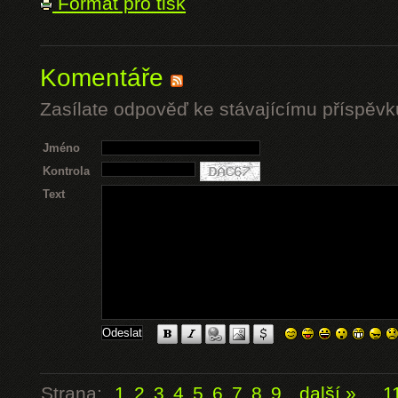
Formát pro tisk
Komentáře
Zasílate odpověď ke stávajícímu příspěvk
Jméno
Kontrola
Text
Strana:
1
2
3
4
5
6
7
8
9
další »
...
1