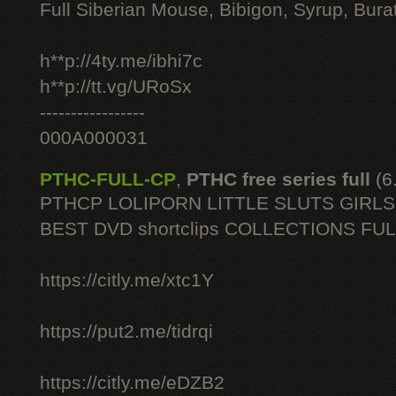
Full Siberian Mouse, Bibigon, Syrup, Bura
h**p://4ty.me/ibhi7c
h**p://tt.vg/URoSx
-----------------
000A000031
PTHC-FULL-CP
,
PTHC free series full
(6
PTHCP LOLIPORN LITTLE SLUTS GIRL
BEST DVD shortclips COLLECTIONS FU
https://citly.me/xtc1Y
https://put2.me/tidrqi
https://citly.me/eDZB2