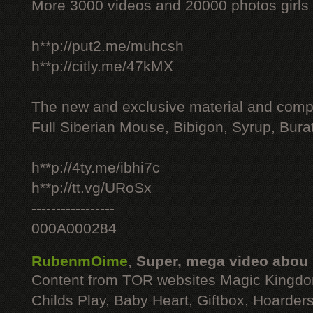
More 3000 videos and 20000 photos girls
h**p://put2.me/muhcsh
h**p://citly.me/47kMX
The new and exclusive material and compl
Full Siberian Mouse, Bibigon, Syrup, Bura
h**p://4ty.me/ibhi7c
h**p://tt.vg/URoSx
-----------------
000A000284
RubenmOime
,
Super, mega video abou
Content from TOR websites Magic Kingdo
Childs Play, Baby Heart, Giftbox, Hoarders