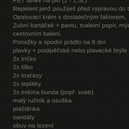
PET láhev na pití (1 - 1,5L)
Repelent jenž použiješ před výpravou do 
Opalovací krém s dostatečným faktorem,
Zubní kartáček + pastu, toaletní papír, mý
cestovním balení.
Ponožky a spodní prádlo na 8 dní
plavky + potápěčské nebo plavecké brýle
2x tričko
2x tílko
2x kraťasy
2x tepláky
2x mikina bunda (popř. svetr)
malý ručník a osuška
pláštěnka
sandály
obuv na lezení