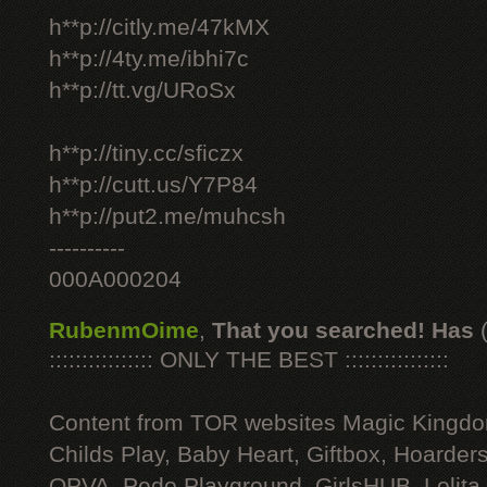
h**p://citly.me/47kMX
h**p://4ty.me/ibhi7c
h**p://tt.vg/URoSx
h**p://tiny.cc/sficzx
h**p://cutt.us/Y7P84
h**p://put2.me/muhcsh
----------
000A000204
RubenmOime
,
That you searched! Has
:::::::::::::::: ONLY THE BEST ::::::::::::::::
Content from TOR websites Magic Kingdo
Childs Play, Baby Heart, Giftbox, Hoarders
OPVA, Pedo Playground, GirlsHUB, Lolita 