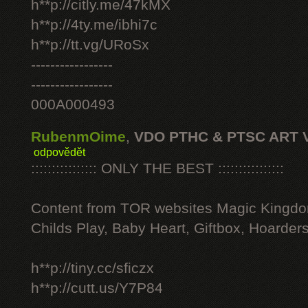
h**p://citly.me/47kMX
h**p://4ty.me/ibhi7c
h**p://tt.vg/URoSx
-----------------
-----------------
000A000493
RubenmOime
,
VDO PTHC & PTSC ART 
odpovědět
:::::::::::::::: ONLY THE BEST ::::::::::::::::
Content from TOR websites Magic Kingdo
Childs Play, Baby Heart, Giftbox, Hoarders
h**p://tiny.cc/sficzx
h**p://cutt.us/Y7P84