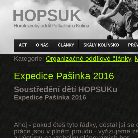
HOPSUK
Horolezecký oddíl Potkali se u Kolína
ACT
O NÁS
ČLÁNKY
SKÁLY KOLÍNSKO
PRŮ
Kategorie:
Organizačně oddílové články
,
M
Expedice Pašinka 2016
Soustředění dětí HOPSUKu
Expedice Pašinka 2016
Ahoj - pokud čteš tyto řádky, dostal jsi s
práce jsou v plném proudu - vyřizujeme z
a výstupu na vrcholky plánovaných hor.