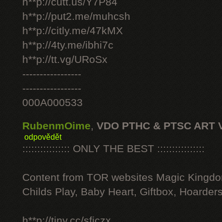
h**p://cutt.us/Y7P84
h**p://put2.me/muhcsh
h**p://citly.me/47kMX
h**p://4ty.me/ibhi7c
h**p://tt.vg/URoSx
-----------------
-----------------
000A000533
RubenmOime
,
VDO PTHC & PTSC ART 
odpovědět
:::::::::::::::: ONLY THE BEST ::::::::::::::::
Content from TOR websites Magic Kingdo
Childs Play, Baby Heart, Giftbox, Hoarders
h**p://tiny.cc/sficzx