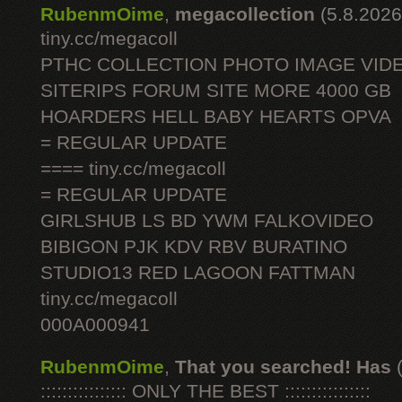
RubenmOime
,
megacollection
(5.8.2026
tiny.cc/megacoll
PTHC COLLECTION PHOTO IMAGE VID
SITERIPS FORUM SITE MORE 4000 GB
HOARDERS HELL BABY HEARTS OPVA
= REGULAR UPDATE
==== tiny.cc/megacoll
= REGULAR UPDATE
GIRLSHUB LS BD YWM FALKOVIDEO
BIBIGON PJK KDV RBV BURATINO
STUDIO13 RED LAGOON FATTMAN
tiny.cc/megacoll
000A000941
RubenmOime
,
That you searched! Has
:::::::::::::::: ONLY THE BEST ::::::::::::::::