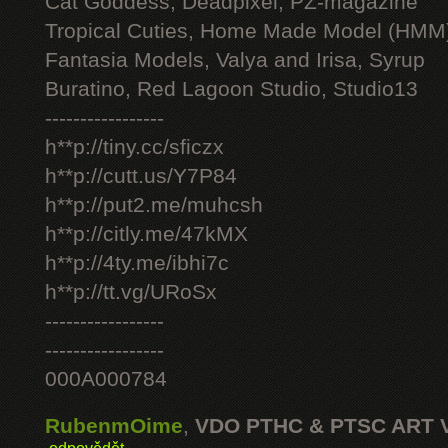
Cat Goddess, Deadpixel, PZ-magazine
Tropical Cuties, Home Made Model (HMM
Fantasia Models, Valya and Irisa, Syrup
Buratino, Red Lagoon Studio, Studio13
-----------------
h**p://tiny.cc/sficzx
h**p://cutt.us/Y7P84
h**p://put2.me/muhcsh
h**p://citly.me/47kMX
h**p://4ty.me/ibhi7c
h**p://tt.vg/URoSx
-----------------
-----------------
000A000784
RubenmOime
,
VDO PTHC & PTSC ART 