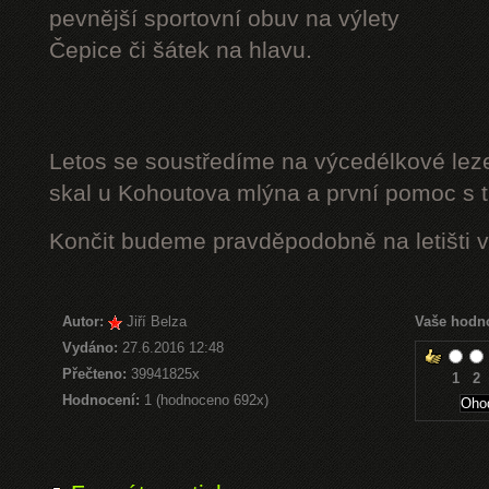
pevnější sportovní obuv na výlety
Čepice či šátek na hlavu.
Letos se soustředíme na výcedélkové leze
skal u Kohoutova mlýna a první pomoc s t
Končit budeme pravděpodobně na letišti v
Autor:
Jiří Belza
Vaše hodn
Vydáno:
27.6.2016 12:48
Přečteno:
39941825x
1
2
Hodnocení:
1 (hodnoceno 692x)