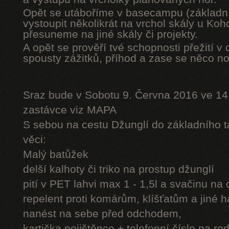
Opět se utáboříme v basecampu (základní
vystoupit několikrát na vrchol skály u Ko
přesuneme na jiné skály či projekty.
A opět se prověří tvé schopnosti přežití v 
spousty zážitků, příhod a zase se něco n
Sraz bude v Sobotu 9. Června 2016 ve 14
zastávce viz MAPA
S sebou na cestu Džunglí do základního tá
věci:
Malý batůžek
delší kalhoty či triko na prostup džunglí
pití v PET lahvi max 1 - 1,5l a svačinu na
repelent proti komárům, klíšťatům a jiné 
nanést na sebe před odchodem,
kartička pojištěnce + telefonní číslo na rod