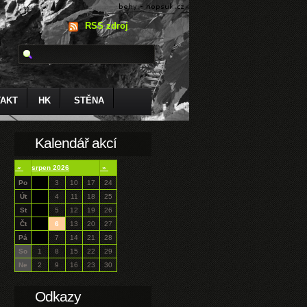
RSS zdroj
AKT
HK
STĚNA
Kalendář akcí
«
srpen 2026
»
Po
3
10
17
24
Út
4
11
18
25
St
5
12
19
26
Čt
6
13
20
27
Pá
7
14
21
28
So
1
8
15
22
29
Ne
2
9
16
23
30
Odkazy