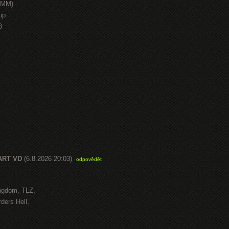
HMM)
up
3
ART VD
(6.8.2026 20:03)
odpovědět
::::
ngdom, TLZ,
ders Hell,