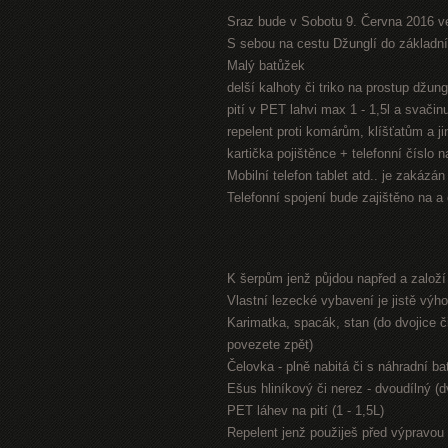
Sraz bude v Sobotu 9. Června 2016 v
S sebou na cestu Džunglí do základníh
Malý batůžek
delší kalhoty či triko na prostup džung
pití v PET lahvi max 1 - 1,5l a svači
repelent proti komárům, klíšťatům a 
kartička pojištěnce + telefonní číslo 
Mobilní telefon tablet atd.. je zakázá
Telefonní spojení bude zajištěno na a
K šerpům jenž půjdou napřed a založ
Vlastní lezecké vybavení je jistě výh
Karimatka, spacák, stan (do dvojice či
povezete zpět)
Čelovka - plně nabitá či s náhradní bat
Ešus hliníkový či nerez - dvoudílný (
PET láhev na pití (1 - 1,5L)
Repelent jenž použiješ před výpravou