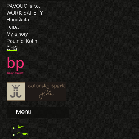
PAVOUCI s.r.o.
WORK SAFETY
Horoškola
Tejpa
My a hory
Poutníci Kolín
ČHS
Menu
Act
O nás