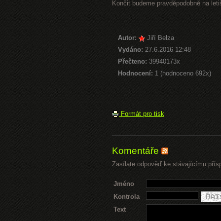
Končit budeme pravděpodobně na letiš
Autor:
Jiří Belza
Vydáno:
27.6.2016 12:48
Přečteno:
39940173x
Hodnocení:
1 (hodnoceno 692x)
Formát pro tisk
Komentáře
Zasílate odpověď ke stávajícímu přís
Jméno
Kontrola
Text