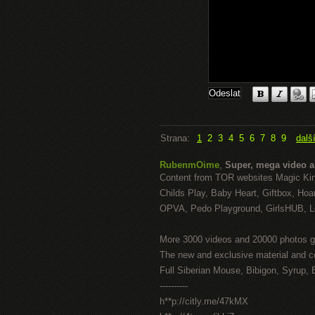
Strana:
1
2
3
4
5
6
7
8
9
dalš
RubenmOime
,
Super, mega video 
Content from TOR websites Magic Ki
Childs Play, Baby Heart, Giftbox, Hoar
OPVA, Pedo Playground, GirlsHUB, Lo
More 3000 videos and 20000 photos g
The new and exclusive material and c
Full Siberian Mouse, Bibigon, Syrup, 
----------
h**p://citly.me/47kMX