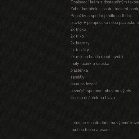
Opalovací krém s dostatečným fakto
Zubní kartáček + pastu, toaletní papí
Ponožky a spodní prádlo na 8 dní
plavky + potápěčské nebo plavecké b
2x tričko
2x tílko
2x kraťasy
2x tepláky
2x mikina bunda (popř. svetr)
malý ručník a osuška
pláštěnka
sandály
obuv na lezení
pevnější sportovní obuv na výlety
Čepice či šátek na hlavu.
Letos se soustředíme na výcedélkové 
trochou teorie a praxe.