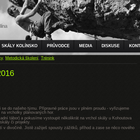
lína
SKÁLY KOLÍNSKO
PRŮVODCE
MEDIA
DISKUSE
KONT
ky
,
Metodická školení
,
Trénink
2016
jsi se do našeho týmu. Přípravné práce jsou v plném proudu - vyřizujeme
 na vrcholky plánovaných hor.
dní tábor) a pokusíme vystoupit několikrát na vrchol skály u Kohoutova
kály či projekty.
tí v divočině. Jistě zažiješ spousty zážitků, příhod a zase se něco nového