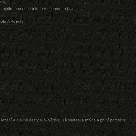
rem,
r, mýdlo tuhé nebo tekuté v cestovním balení.
rýle (kdo má)
lezení a dlouhé cesty v okolí skal u Kohoutova mlýna a první pomoc s