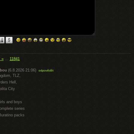
í »
...
11841
abou
(6.8.2026 21:06)
odpovědět
ngdom, TLZ,
ders Hell,
lita City
irls and boys
omplete series
Buratino packs