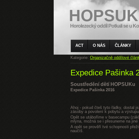
HOPSUK
Horolezecký oddíl Potkali se u Ko
ACT
O NÁS
ČLÁNKY
Kategorie:
Organizačně oddílové člán
Expedice Pašinka 
Soustředění dětí HOPSUKu
Expedice Pašinka 2016
Ahoj - pokud čteš tyto řádky, dostal 
zásoby a povolení k pobytu a výstupu
Opět se utáboříme v basecampu (zákla
mlýna, možná se i přesuneme na jiné s
A opět se prověří tvé schopnosti přeži
naučíš.