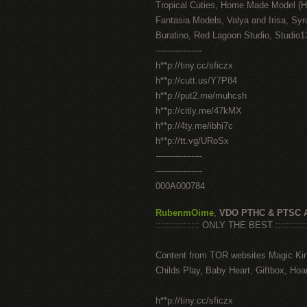
Tropical Cuties, Home Made Model (
Fantasia Models, Valya and Irisa, Syr
Buratino, Red Lagoon Studio, Studio1
-----------------
h**p://tiny.cc/sficzx
h**p://cutt.us/Y7P84
h**p://put2.me/muhcsh
h**p://citly.me/47kMX
h**p://4ty.me/ibhi7c
h**p://tt.vg/URoSx
-----------------
-----------------
000A000784
RubenmOime
,
VDO PTHC & PTSC 
:::::::::::::::: ONLY THE BEST ::::::::::::
Content from TOR websites Magic Ki
Childs Play, Baby Heart, Giftbox, Hoar
h**p://tiny.cc/sficzx