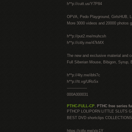
h**p://cutt.us/Y7P84
OPVA, Pedo Playground, GirlsHUB, Lo
More 3000 videos and 20000 photos g
h**p://put2.me/muhcsh
h**p://citly.me/47kMX
The new and exclusive material and c
Full Siberian Mouse, Bibigon, Syrup, 
h**p://4ty.me/ibhi7c
h**p://tt.vg/URoSx
-----------------
000A000031
PTHC-FULL-CP
,
PTHC free series fu
PTHCP LOLIPORN LITTLE SLUTS 
BEST DVD shortclips COLLECTIONS
https://citly.me/xtc1Y