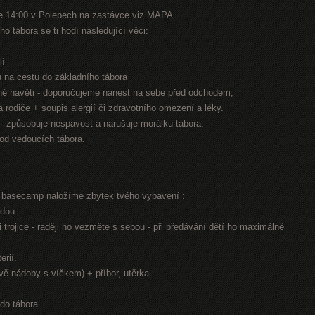
e 14:00 v Polepech na zastávce viz MAPA
o tábora se ti hodí následující věci:
lí
nu na cestu do základního tábora
jiné havěti - doporučujeme nanést na sebe před odchodem,
na rodiče + soupis alergií či zdravotního omezení a léky.
n - způsobuje nespavost a narušuje morálku tábora.
 od vedoucích tábora.
í basecamp naložíme zbytek tvého vybavení :
odou.
 trojice - raději ho vezměte s sebou - při předávání dětí ho maximálně
erií.
dvě nádoby s víčkem) + příbor, utěrka.
 do tábora