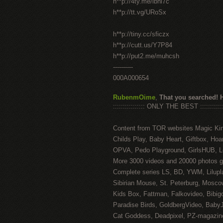
h**p://4ty.me/ibhi7c
h**p://tt.vg/URoSx
h**p://tiny.cc/sficzx
h**p://cutt.us/Y7P84
h**p://put2.me/muhcsh
----------
000A000654
RubenmOime
,
That you searched! 
:::::::::::::::: ONLY THE BEST ::::::::::::
Content from TOR websites Magic Ki
Childs Play, Baby Heart, Giftbox, Hoar
OPVA, Pedo Playground, GirlsHUB, Lo
More 3000 videos and 20000 photos g
Complete series LS, BD, YWM, Lilupl
Sibirian Mouse, St. Peterburg, Mosco
Kids Box, Fattman, Falkovideo, Bibig
Paradise Birds, GoldbergVideo, Baby
Cat Goddess, Deadpixel, PZ-magazin