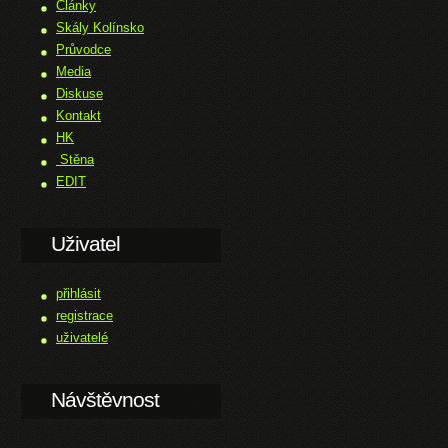
Články
Skály Kolínsko
Průvodce
Media
Diskuse
Kontakt
HK
Stěna
EDIT
Uživatel
přihlásit
registrace
uživatelé
Návštěvnost