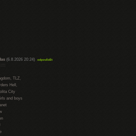
Has
(6.8.2026 20:24)
odpovědět
::::
ngdom, TLZ,
ders Hell,
lita City
irls and boys
anet
w
on
J
e