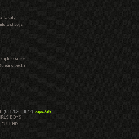
lita City
irls and boys
omplete series
Buratino packs
ll
(6.8.2026 18:42)
odpovědět
GIRLS BOYS
 FULL HD