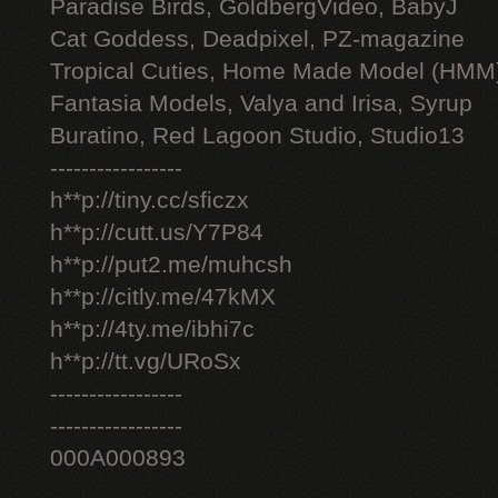
Paradise Birds, GoldbergVideo, BabyJ
Cat Goddess, Deadpixel, PZ-magazine
Tropical Cuties, Home Made Model (HMM
Fantasia Models, Valya and Irisa, Syrup
Buratino, Red Lagoon Studio, Studio13
-----------------
h**p://tiny.cc/sficzx
h**p://cutt.us/Y7P84
h**p://put2.me/muhcsh
h**p://citly.me/47kMX
h**p://4ty.me/ibhi7c
h**p://tt.vg/URoSx
-----------------
-----------------
000A000893