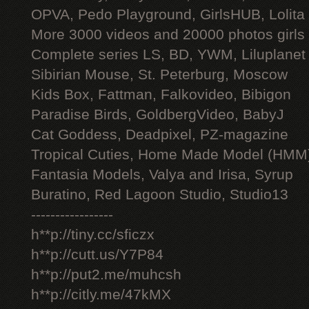
OPVA, Pedo Playground, GirlsHUB, Lolita 
More 3000 videos and 20000 photos girls
Complete series LS, BD, YWM, Liluplanet
Sibirian Mouse, St. Peterburg, Moscow
Kids Box, Fattman, Falkovideo, Bibigon
Paradise Birds, GoldbergVideo, BabyJ
Cat Goddess, Deadpixel, PZ-magazine
Tropical Cuties, Home Made Model (HMM
Fantasia Models, Valya and Irisa, Syrup
Buratino, Red Lagoon Studio, Studio13
-----------------
h**p://tiny.cc/sficzx
h**p://cutt.us/Y7P84
h**p://put2.me/muhcsh
h**p://citly.me/47kMX