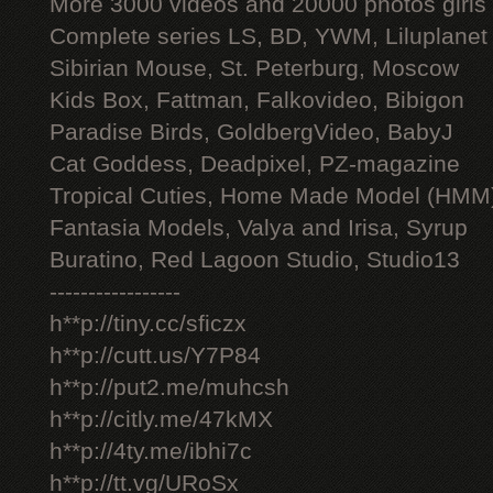
More 3000 videos and 20000 photos girls
Complete series LS, BD, YWM, Liluplanet
Sibirian Mouse, St. Peterburg, Moscow
Kids Box, Fattman, Falkovideo, Bibigon
Paradise Birds, GoldbergVideo, BabyJ
Cat Goddess, Deadpixel, PZ-magazine
Tropical Cuties, Home Made Model (HMM
Fantasia Models, Valya and Irisa, Syrup
Buratino, Red Lagoon Studio, Studio13
-----------------
h**p://tiny.cc/sficzx
h**p://cutt.us/Y7P84
h**p://put2.me/muhcsh
h**p://citly.me/47kMX
h**p://4ty.me/ibhi7c
h**p://tt.vg/URoSx