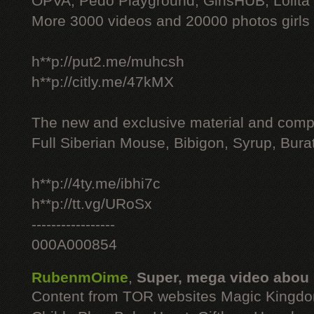
OPVA, Pedo Playground, GirlsHUB, Lolita 
More 3000 videos and 20000 photos girls
h**p://put2.me/muhcsh
h**p://citly.me/47kMX
The new and exclusive material and compl
Full Siberian Mouse, Bibigon, Syrup, Bura
h**p://4ty.me/ibhi7c
h**p://tt.vg/URoSx
-----------------
000A000854
RubenmOime
,
Super, mega video abou
Content from TOR websites Magic Kingdo