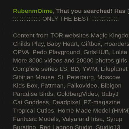
RubenmOime
,
That you searched! Has
:::::::::::::::: ONLY THE BEST ::::::::::::::::
Content from TOR websites Magic Kingdo
Childs Play, Baby Heart, Giftbox, Hoarders
OPVA, Pedo Playground, GirlsHUB, Lolita 
More 3000 videos and 20000 photos girls
Complete series LS, BD, YWM, Liluplanet
Sibirian Mouse, St. Peterburg, Moscow
Kids Box, Fattman, Falkovideo, Bibigon
Paradise Birds, GoldbergVideo, BabyJ
Cat Goddess, Deadpixel, PZ-magazine
Tropical Cuties, Home Made Model (HMM
Fantasia Models, Valya and Irisa, Syrup
Buratino, Red Lagoon Studio, Studio13