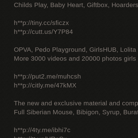
Childs Play, Baby Heart, Giftbox, Hoarders
h**p://tiny.cc/sficzx
h**p://cutt.us/Y7P84
OPVA, Pedo Playground, GirlsHUB, Lolita 
More 3000 videos and 20000 photos girls
h**p://put2.me/muhcsh
h**p://citly.me/47kMX
The new and exclusive material and compl
Full Siberian Mouse, Bibigon, Syrup, Bura
h**p://4ty.me/ibhi7c