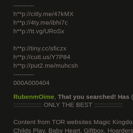
----------
h**p://citly.me/47kMX
h**p://4ty.me/ibhi7c
h**p://tt.vg/URoSx
h**p://tiny.cc/sficzx
h**p://cutt.us/Y7P84
h**p://put2.me/muhcsh
----------
000A000404
RubenmOime
,
That you searched! Has
:::::::::::::::: ONLY THE BEST ::::::::::::::::
Content from TOR websites Magic Kingdo
Childs Play, Baby Heart, Giftbox, Hoarders