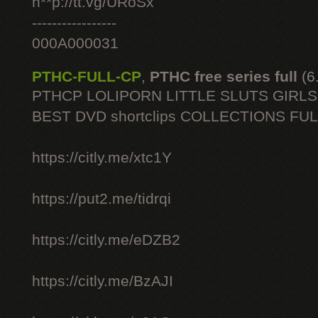
h**p://tt.vg/URoSx
-----------------
000A000031
PTHC-FULL-CP
,
PTHC free series full
(6
PTHCP LOLIPORN LITTLE SLUTS GIRL
BEST DVD shortclips COLLECTIONS FU
https://citly.me/xtc1Y
https://put2.me/tidrqi
https://citly.me/eDZB2
https://citly.me/BzAJI