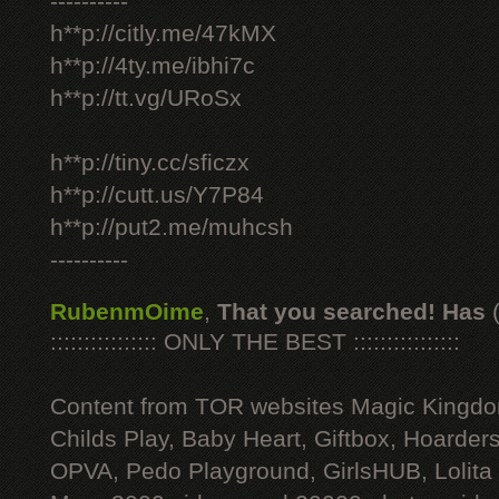
----------
h**p://citly.me/47kMX
h**p://4ty.me/ibhi7c
h**p://tt.vg/URoSx
h**p://tiny.cc/sficzx
h**p://cutt.us/Y7P84
h**p://put2.me/muhcsh
----------
RubenmOime
,
That you searched! Has
:::::::::::::::: ONLY THE BEST ::::::::::::::::
Content from TOR websites Magic Kingdo
Childs Play, Baby Heart, Giftbox, Hoarders
OPVA, Pedo Playground, GirlsHUB, Lolita 