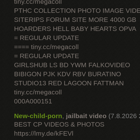
tiny.cc/megacoll
PTHC COLLECTION PHOTO IMAGE VID
SITERIPS FORUM SITE MORE 4000 GB
HOARDERS HELL BABY HEARTS OPVA
= REGULAR UPDATE
==== tiny.cc/megacoll
= REGULAR UPDATE
GIRLSHUB LS BD YWM FALKOVIDEO
BIBIGON PJK KDV RBV BURATINO
STUDIO13 RED LAGOON FATTMAN
tiny.cc/megacoll
000A000151
New-child-porn
,
jailbait video
(7.8.2026 
BEST CP VIDEOS & PHOTOS
https://lmy.de/kFEVl