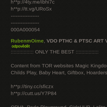
h**p://4ty.me/ibhi7c
h**p://tt.vg/URoSx
-----------------
-----------------
000A000054
RubenmOime
,
VDO PTHC & PTSC ART 
odpovědět
:::::::::::::::: ONLY THE BEST ::::::::::::::::
Content from TOR websites Magic Kingdo
Childs Play, Baby Heart, Giftbox, Hoarders
h**p://tiny.cc/sficzx
h**p://cutt.us/Y7P84