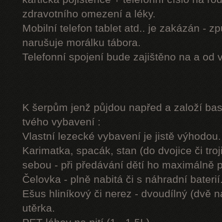
zdravotního omezení a léky.
Mobilní telefon tablet atd.. je zakázán - 
narušuje morálku tábora.
Telefonní spojení bude zajištěno na a od 
K šerpům jenž půjdou napřed a založí b
tvého vybavení :
Vlastní lezecké vybavení je jistě výhodou.
Karimatka, spacák, stan (do dvojice či troj
sebou - při předávání dětí ho maximálně 
Čelovka - plně nabitá či s náhradní baterií
Ešus hliníkový či nerez - dvoudílný (dvě n
utěrka.