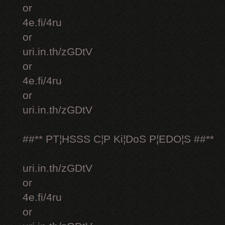
or
4e.fi/4ru
or
uri.in.th/zGDtV
or
4e.fi/4ru
or
uri.in.th/zGDtV
##** PT¦HSSS C¦P Ki¦DoS P¦EDO¦S ##**
uri.in.th/zGDtV
or
4e.fi/4ru
or