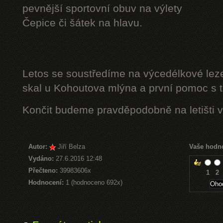
pevnější sportovní obuv na výlety
Čepice či šátek na hlavu.
Letos se soustředíme na výcedélkové leze
skal u Kohoutova mlýna a první pomoc s t
Končit budeme pravděpodobně na letišti v
Autor:
Jiří Belza
Vaše hodn
Vydáno:
27.6.2016 12:48
Přečteno:
39983606x
1
2
Hodnocení:
1 (hodnoceno 692x)