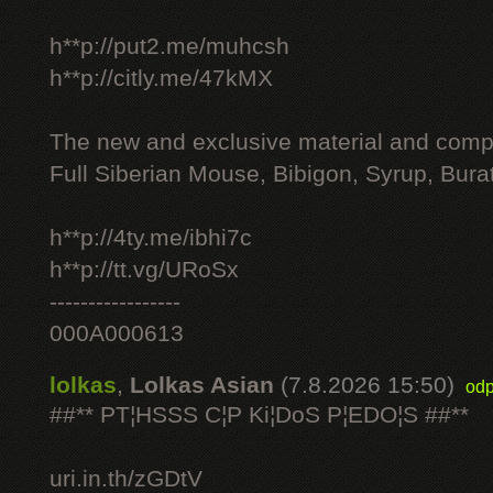
h**p://put2.me/muhcsh
h**p://citly.me/47kMX
The new and exclusive material and compl
Full Siberian Mouse, Bibigon, Syrup, Bura
h**p://4ty.me/ibhi7c
h**p://tt.vg/URoSx
-----------------
000A000613
lolkas
,
Lolkas Asian
(7.8.2026 15:50)
odp
##** PT¦HSSS C¦P Ki¦DoS P¦EDO¦S ##**
uri.in.th/zGDtV