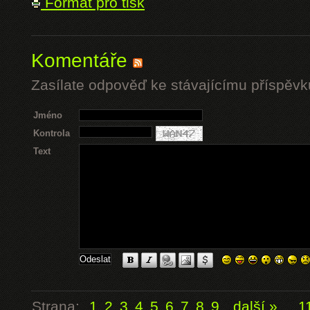
Formát pro tisk
Komentáře
Zasílate odpověď ke stávajícímu příspěvk
Jméno
Kontrola
Text
Strana:
1
2
3
4
5
6
7
8
9
další »
...
1