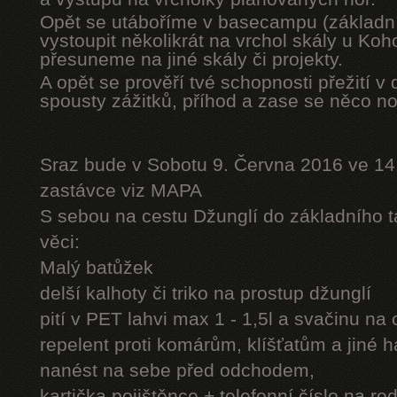
Opět se utáboříme v basecampu (základní
vystoupit několikrát na vrchol skály u Ko
přesuneme na jiné skály či projekty.
A opět se prověří tvé schopnosti přežití v 
spousty zážitků, příhod a zase se něco n
Sraz bude v Sobotu 9. Června 2016 ve 14
zastávce viz MAPA
S sebou na cestu Džunglí do základního tá
věci:
Malý batůžek
delší kalhoty či triko na prostup džunglí
pití v PET lahvi max 1 - 1,5l a svačinu na
repelent proti komárům, klíšťatům a jiné 
nanést na sebe před odchodem,
kartička pojištěnce + telefonní číslo na rod