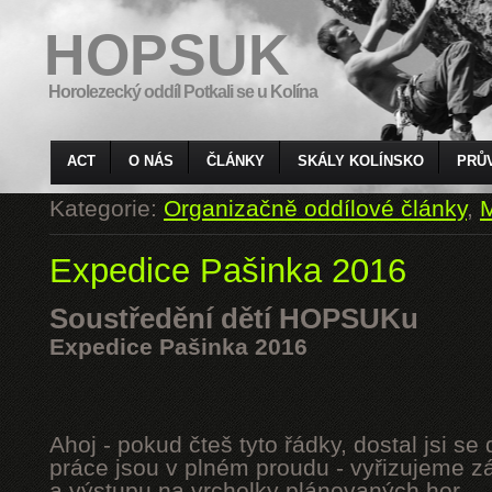
HOPSUK
Horolezecký oddíl Potkali se u Kolína
ACT
O NÁS
ČLÁNKY
SKÁLY KOLÍNSKO
PRŮ
Kategorie:
Organizačně oddílové články
,
M
Expedice Pašinka 2016
Soustředění dětí HOPSUKu
Expedice Pašinka 2016
Ahoj - pokud čteš tyto řádky, dostal jsi s
práce jsou v plném proudu - vyřizujeme z
a výstupu na vrcholky plánovaných hor.