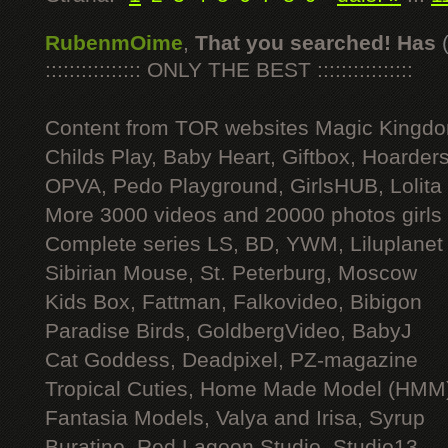
RubenmOime
,
That you searched! Has
:::::::::::::::: ONLY THE BEST ::::::::::::::::
Content from TOR websites Magic Kingdo
Childs Play, Baby Heart, Giftbox, Hoarders
OPVA, Pedo Playground, GirlsHUB, Lolita 
More 3000 videos and 20000 photos girls
Complete series LS, BD, YWM, Liluplanet
Sibirian Mouse, St. Peterburg, Moscow
Kids Box, Fattman, Falkovideo, Bibigon
Paradise Birds, GoldbergVideo, BabyJ
Cat Goddess, Deadpixel, PZ-magazine
Tropical Cuties, Home Made Model (HMM
Fantasia Models, Valya and Irisa, Syrup
Buratino, Red Lagoon Studio, Studio13