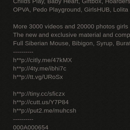
Childs Play, Baby Heart, Giftbox, Hoarders
OPVA, Pedo Playground, GirlsHUB, Lolita 
More 3000 videos and 20000 photos girls
The new and exclusive material and compl
Full Siberian Mouse, Bibigon, Syrup, Bura
----------
h**p://citly.me/47kMX
h**p://4ty.me/ibhi7c
h**p://tt.vg/URoSx
h**p://tiny.cc/sficzx
h**p://cutt.us/Y7P84
h**p://put2.me/muhcsh
----------
000A000654