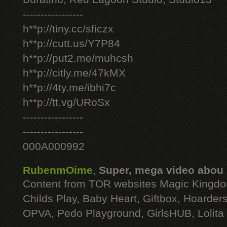
-----------------
h**p://tiny.cc/sficzx
h**p://cutt.us/Y7P84
h**p://put2.me/muhcsh
h**p://citly.me/47kMX
h**p://4ty.me/ibhi7c
h**p://tt.vg/URoSx
-----------------
-----------------
000A000992
RubenmOime
,
Super, mega video abou
Content from TOR websites Magic Kingdo
Childs Play, Baby Heart, Giftbox, Hoarders
OPVA, Pedo Playground, GirlsHUB, Lolita 