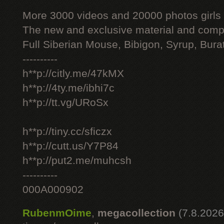
More 3000 videos and 20000 photos girls
The new and exclusive material and compl
Full Siberian Mouse, Bibigon, Syrup, Bura
----------
h**p://citly.me/47kMX
h**p://4ty.me/ibhi7c
h**p://tt.vg/URoSx
h**p://tiny.cc/sficzx
h**p://cutt.us/Y7P84
h**p://put2.me/muhcsh
----------
000A000902
RubenmOime
,
megacollection
(7.8.2026