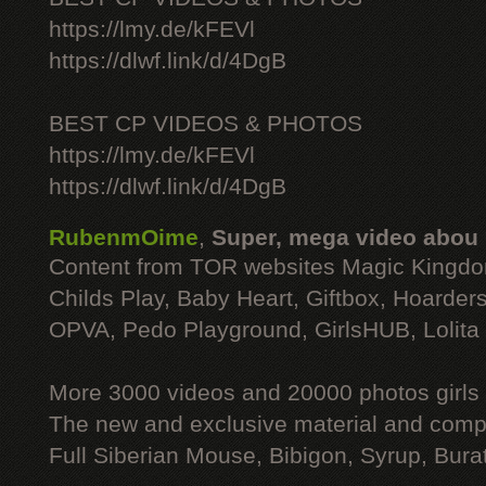
https://lmy.de/kFEVl
https://dlwf.link/d/4DgB
BEST CP VIDEOS & PHOTOS
https://lmy.de/kFEVl
https://dlwf.link/d/4DgB
RubenmOime
,
Super, mega video abou
Content from TOR websites Magic Kingdo
Childs Play, Baby Heart, Giftbox, Hoarders
OPVA, Pedo Playground, GirlsHUB, Lolita 
More 3000 videos and 20000 photos girls
The new and exclusive material and compl
Full Siberian Mouse, Bibigon, Syrup, Bura