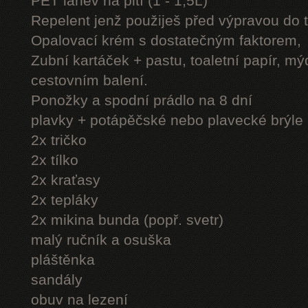
PET láhev na pití (1 - 1,5L)
Repelent jenž použiješ před výpravou do 
Opalovací krém s dostatečným faktorem,
Zubní kartáček + pastu, toaletní papír, mý
cestovním balení.
Ponožky a spodní prádlo na 8 dní
plavky + potápěčské nebo plavecké brýle
2x tričko
2x tílko
2x kraťasy
2x tepláky
2x mikina bunda (popř. svetr)
malý ručník a osuška
pláštěnka
sandály
obuv na lezení