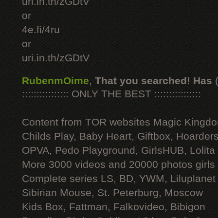
uri.in.th/zGDtV
or
4e.fi/4ru
or
uri.in.th/zGDtV
RubenmOime
,
That you searched! Has
:::::::::::::::: ONLY THE BEST ::::::::::::::::
Content from TOR websites Magic Kingdo
Childs Play, Baby Heart, Giftbox, Hoarders
OPVA, Pedo Playground, GirlsHUB, Lolita 
More 3000 videos and 20000 photos girls
Complete series LS, BD, YWM, Liluplanet
Sibirian Mouse, St. Peterburg, Moscow
Kids Box, Fattman, Falkovideo, Bibigon