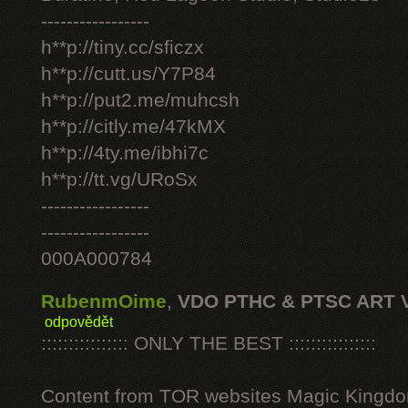
-----------------
h**p://tiny.cc/sficzx
h**p://cutt.us/Y7P84
h**p://put2.me/muhcsh
h**p://citly.me/47kMX
h**p://4ty.me/ibhi7c
h**p://tt.vg/URoSx
-----------------
-----------------
000A000784
RubenmOime
,
VDO PTHC & PTSC ART 
odpovědět
:::::::::::::::: ONLY THE BEST ::::::::::::::::
Content from TOR websites Magic Kingdo