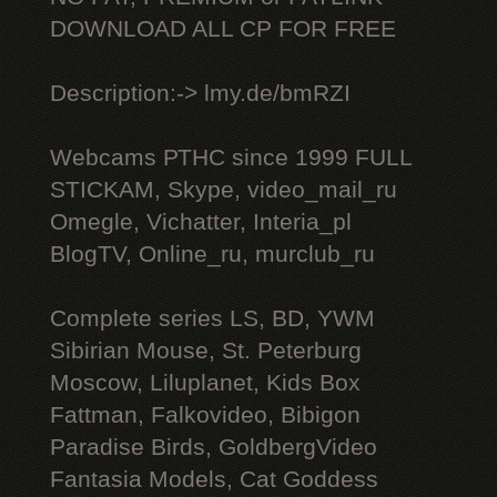
DOWNLOAD ALL СР FOR FREE
Description:-> lmy.de/bmRZI
Webcams РТНС since 1999 FULL
STICKAM, Skype, video_mail_ru
Omegle, Vichatter, Interia_pl
BlogTV, Online_ru, murclub_ru
Complete series LS, BD, YWM
Sibirian Mouse, St. Peterburg
Moscow, Liluplanet, Kids Box
Fattman, Falkovideo, Bibigon
Paradise Birds, GoldbergVideo
Fantasia Models, Cat Goddess