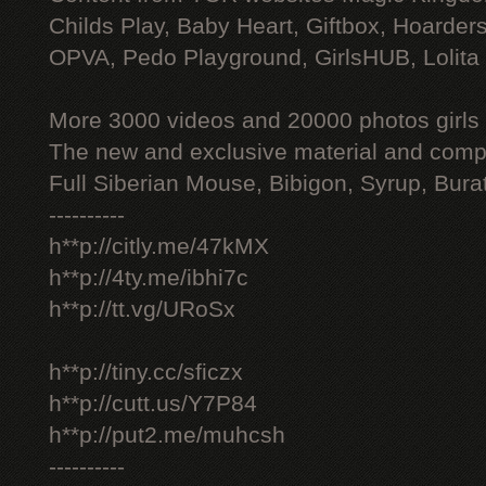
Childs Play, Baby Heart, Giftbox, Hoarders
OPVA, Pedo Playground, GirlsHUB, Lolita 
More 3000 videos and 20000 photos girls
The new and exclusive material and compl
Full Siberian Mouse, Bibigon, Syrup, Bura
----------
h**p://citly.me/47kMX
h**p://4ty.me/ibhi7c
h**p://tt.vg/URoSx
h**p://tiny.cc/sficzx
h**p://cutt.us/Y7P84
h**p://put2.me/muhcsh
----------