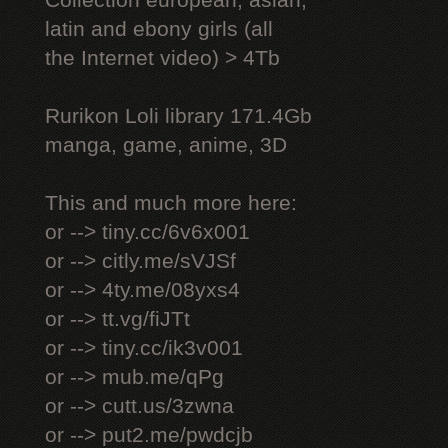
Collection european, asian,
latin and ebony girls (all
the Internet video) > 4Tb
Rurikon Lоli library 171.4Gb
manga, game, anime, 3D
This and much more here:
or --> tiny.cc/6v6x001
or --> citly.me/sVJSf
or --> 4ty.me/08yxs4
or --> tt.vg/fiJTt
or --> tiny.cc/ik3v001
or --> mub.me/qPg
or --> cutt.us/3zwna
or --> put2.me/pwdcjb