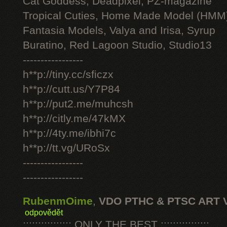
Cat Goddess, Deadpixel, PZ-magazine
Tropical Cuties, Home Made Model (HMM
Fantasia Models, Valya and Irisa, Syrup
Buratino, Red Lagoon Studio, Studio13
-----------------
h**p://tiny.cc/sficzx
h**p://cutt.us/Y7P84
h**p://put2.me/muhcsh
h**p://citly.me/47kMX
h**p://4ty.me/ibhi7c
h**p://tt.vg/URoSx
-----------------
-----------------
RubenmOime
,
VDO PTHC & PTSC ART 
odpovědět
:::::::::::::::: ONLY THE BEST ::::::::::::::::