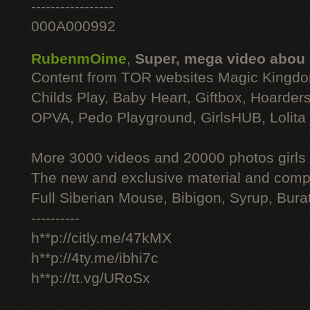
-----------------
000A000992
RubenmOime
,
Super, mega video abou
Content from TOR websites Magic Kingdo
Childs Play, Baby Heart, Giftbox, Hoarders
OPVA, Pedo Playground, GirlsHUB, Lolita 
More 3000 videos and 20000 photos girls
The new and exclusive material and compl
Full Siberian Mouse, Bibigon, Syrup, Bura
----------
h**p://citly.me/47kMX
h**p://4ty.me/ibhi7c
h**p://tt.vg/URoSx