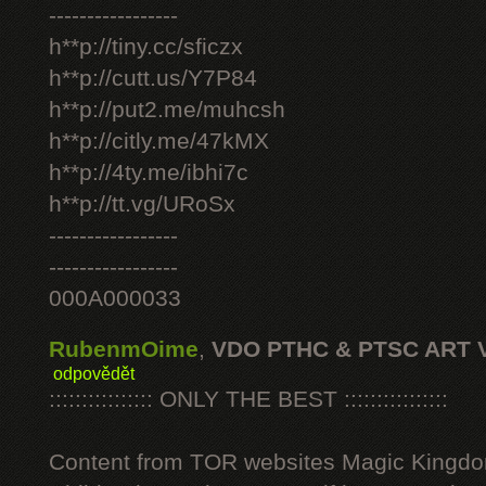
-----------------
h**p://tiny.cc/sficzx
h**p://cutt.us/Y7P84
h**p://put2.me/muhcsh
h**p://citly.me/47kMX
h**p://4ty.me/ibhi7c
h**p://tt.vg/URoSx
-----------------
-----------------
000A000033
RubenmOime
,
VDO PTHC & PTSC ART 
odpovědět
:::::::::::::::: ONLY THE BEST ::::::::::::::::
Content from TOR websites Magic Kingdo