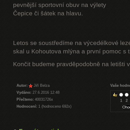
pevnější sportovní obuv na výlety
Čepice či šátek na hlavu.
Letos se soustředíme na výcedélkové leze
skal u Kohoutova mlýna a první pomoc s t
Končit budeme pravděpodobně na letišti v
Autor:
Jiří Belza
Vaše hodn
Vydáno:
27.6.2016 12:48
Přečteno:
40031726x
1
2
Hodnocení:
1 (hodnoceno 692x)