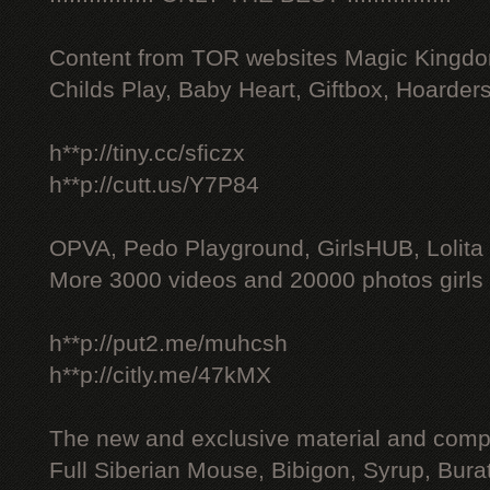
Content from TOR websites Magic Kingdo
Childs Play, Baby Heart, Giftbox, Hoarders
h**p://tiny.cc/sficzx
h**p://cutt.us/Y7P84
OPVA, Pedo Playground, GirlsHUB, Lolita 
More 3000 videos and 20000 photos girls
h**p://put2.me/muhcsh
h**p://citly.me/47kMX
The new and exclusive material and compl
Full Siberian Mouse, Bibigon, Syrup, Bura