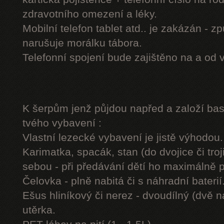
zdravotního omezení a léky.
Mobilní telefon tablet atd.. je zakázán - 
narušuje morálku tábora.
Telefonní spojení bude zajištěno na a od 
K šerpům jenž půjdou napřed a založí b
tvého vybavení :
Vlastní lezecké vybavení je jistě výhodou.
Karimatka, spacák, stan (do dvojice či troj
sebou - při předávání dětí ho maximálně 
Čelovka - plně nabitá či s náhradní baterií
Ešus hliníkový či nerez - dvoudílný (dvě n
utěrka.