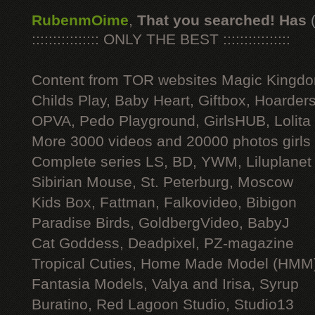
RubenmOime
,
That you searched! Has
:::::::::::::::: ONLY THE BEST ::::::::::::::::
Content from TOR websites Magic Kingdo
Childs Play, Baby Heart, Giftbox, Hoarders
OPVA, Pedo Playground, GirlsHUB, Lolita 
More 3000 videos and 20000 photos girls
Complete series LS, BD, YWM, Liluplanet
Sibirian Mouse, St. Peterburg, Moscow
Kids Box, Fattman, Falkovideo, Bibigon
Paradise Birds, GoldbergVideo, BabyJ
Cat Goddess, Deadpixel, PZ-magazine
Tropical Cuties, Home Made Model (HMM
Fantasia Models, Valya and Irisa, Syrup
Buratino, Red Lagoon Studio, Studio13