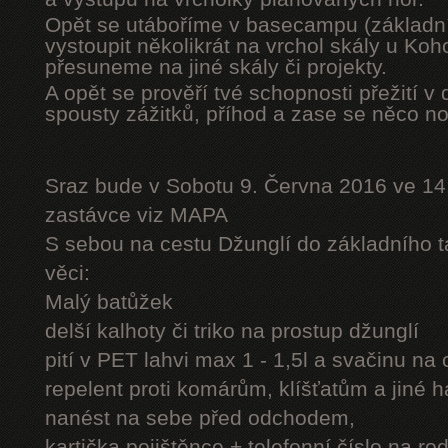
Opět se utáboříme v basecampu (základní
vystoupit několikrát na vrchol skály u Ko
přesuneme na jiné skály či projekty.
A opět se prověří tvé schopnosti přežití v 
spousty zážitků, příhod a zase se něco n
Sraz bude v Sobotu 9. Června 2016 ve 14
zastávce viz MAPA
S sebou na cestu Džunglí do základního tá
věci:
Malý batůžek
delší kalhoty či triko na prostup džunglí
pití v PET lahvi max 1 - 1,5l a svačinu na
repelent proti komárům, klíšťatům a jiné 
nanést na sebe před odchodem,
kartička pojištěnce + telefonní číslo na rod