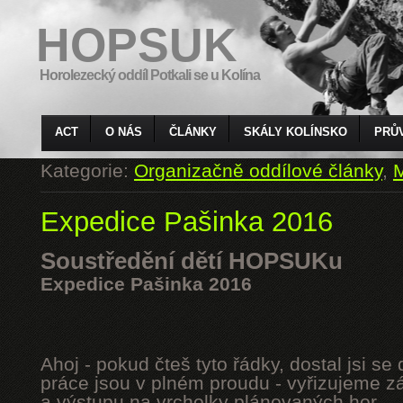
HOPSUK
Horolezecký oddíl Potkali se u Kolína
ACT
O NÁS
ČLÁNKY
SKÁLY KOLÍNSKO
PRŮ
Kategorie:
Organizačně oddílové články
,
M
Expedice Pašinka 2016
Soustředění dětí HOPSUKu
Expedice Pašinka 2016
Ahoj - pokud čteš tyto řádky, dostal jsi s
práce jsou v plném proudu - vyřizujeme z
a výstupu na vrcholky plánovaných hor.