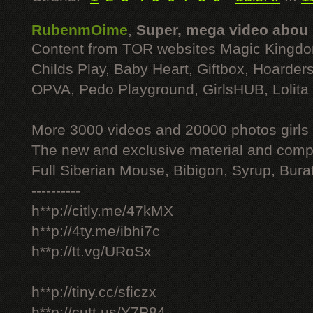
RubenmOime
,
Super, mega video abou
Content from TOR websites Magic Kingdo
Childs Play, Baby Heart, Giftbox, Hoarders
OPVA, Pedo Playground, GirlsHUB, Lolita 
More 3000 videos and 20000 photos girls
The new and exclusive material and compl
Full Siberian Mouse, Bibigon, Syrup, Bura
----------
h**p://citly.me/47kMX
h**p://4ty.me/ibhi7c
h**p://tt.vg/URoSx
h**p://tiny.cc/sficzx
h**p://cutt.us/Y7P84