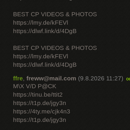
BEST CP VIDEOS & PHOTOS
https://lmy.de/kFEVl
https://dlwf.link/d/4DgB
BEST CP VIDEOS & PHOTOS
https://lmy.de/kFEVl
https://dlwf.link/d/4DgB
ffre
,
freww@mail.com
(9.8.2026 11:27)
o
M\X V/D P@CK
https://tinu.be/ttit2
https://t1p.de/jgy3n
https://4ty.me/cjk4n3
https://t1p.de/jgy3n