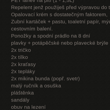
PET láhev na pití (1 - 1,5L)
Repelent jenž použiješ před výpravou do 
Opalovací krém s dostatečným faktorem,
Zubní kartáček + pastu, toaletní papír, mý
cestovním balení.
Ponožky a spodní prádlo na 8 dní
plavky + potápěčské nebo plavecké brýle
2x tričko
2x tílko
2x kraťasy
2x tepláky
2x mikina bunda (popř. svetr)
malý ručník a osuška
pláštěnka
sandály
obuv na lezení