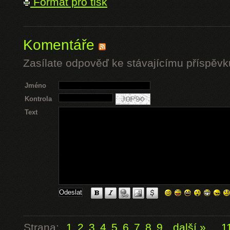
Formát pro tisk
Komentáře
Zasílate odpověď ke stávajícímu příspěvk
Jméno
Kontrola
Text
Strana:
1
2
3
4
5
6
7
8
9
další »
...
1