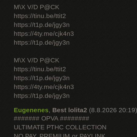
M\X V/D P@CK
https://tinu.be/ttit2
https://t1p.de/jgy3n
https://4ty.me/cjk4n3
https://t1p.de/jgy3n
M\X V/D P@CK
https://tinu.be/ttit2
https://t1p.de/jgy3n
https://4ty.me/cjk4n3
https://t1p.de/jgy3n
Eugenenes
,
Best lolita2
(8.8.2026 20:19
####### OPVA ########
ULTIMATE РТНС COLLECTION
NO PAY, PREMIUM or PAYLINK