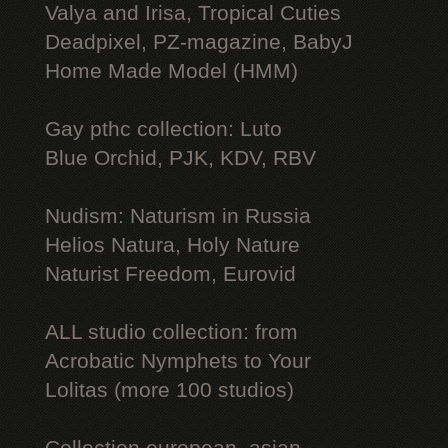
Valya and Irisa, Tropical Cuties
Deadpixel, PZ-magazine, BabyJ
Home Made Model (HMM)
Gay рthс collection: Luto
Blue Orchid, PJK, KDV, RBV
Nudism: Naturism in Russia
Helios Natura, Holy Nature
Naturist Freedom, Eurovid
ALL studio collection: from
Acrobatic Nymрhеts to Your
Lоlitаs (more 100 studios)