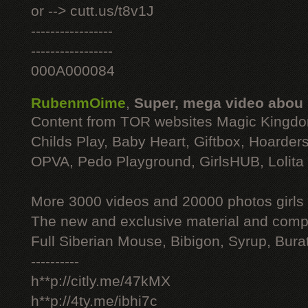
or --> cutt.us/t8v1J
-----------------
-----------------
000A000084
RubenmOime
,
Super, mega video abou
Content from TOR websites Magic Kingdo
Childs Play, Baby Heart, Giftbox, Hoarders
OPVA, Pedo Playground, GirlsHUB, Lolita 
More 3000 videos and 20000 photos girls
The new and exclusive material and compl
Full Siberian Mouse, Bibigon, Syrup, Bura
----------
h**p://citly.me/47kMX
h**p://4ty.me/ibhi7c