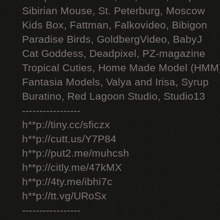
Sibirian Mouse, St. Peterburg, Moscow
Kids Box, Fattman, Falkovideo, Bibigon
Paradise Birds, GoldbergVideo, BabyJ
Cat Goddess, Deadpixel, PZ-magazine
Tropical Cuties, Home Made Model (HMM
Fantasia Models, Valya and Irisa, Syrup
Buratino, Red Lagoon Studio, Studio13
-----------------
h**p://tiny.cc/sficzx
h**p://cutt.us/Y7P84
h**p://put2.me/muhcsh
h**p://citly.me/47kMX
h**p://4ty.me/ibhi7c
h**p://tt.vg/URoSx
-----------------