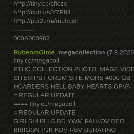
h**p://tiny.cc/sficzx
h**p://cutt.us/Y7P84
h**p://put2.me/muhcsh
----------
000A000902
RubenmOime
,
megacollection
(7.8.2026
tiny.cc/megacoll
PTHC COLLECTION PHOTO IMAGE VID
SITERIPS FORUM SITE MORE 4000 GB
HOARDERS HELL BABY HEARTS OPVA
= REGULAR UPDATE
==== tiny.cc/megacoll
= REGULAR UPDATE
GIRLSHUB LS BD YWM FALKOVIDEO
BIBIGON PJK KDV RBV BURATINO