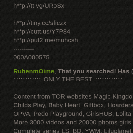
h**p://tt.vg/URoSx
h**p://tiny.cc/sficzx
h**p://cutt.us/Y7P84
h**p://put2.me/muhcsh
----------
000A000575
RubenmOime
,
That you searched! Has
:::::::::::::::: ONLY THE BEST ::::::::::::::::
Content from TOR websites Magic Kingdo
Childs Play, Baby Heart, Giftbox, Hoarders
OPVA, Pedo Playground, GirlsHUB, Lolita 
More 3000 videos and 20000 photos girls
Complete series LS, BD, YWM, Liluplanet