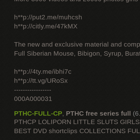
h**p://put2.me/muhcsh
h**p://citly.me/47kMX
The new and exclusive material and compl
Full Siberian Mouse, Bibigon, Syrup, Bura
h**p://4ty.me/ibhi7c
h**p://tt.vg/URoSx
-----------------
000A000031
PTHC-FULL-CP
,
PTHC free series full
(6
PTHCP LOLIPORN LITTLE SLUTS GIRL
BEST DVD shortclips COLLECTIONS FU