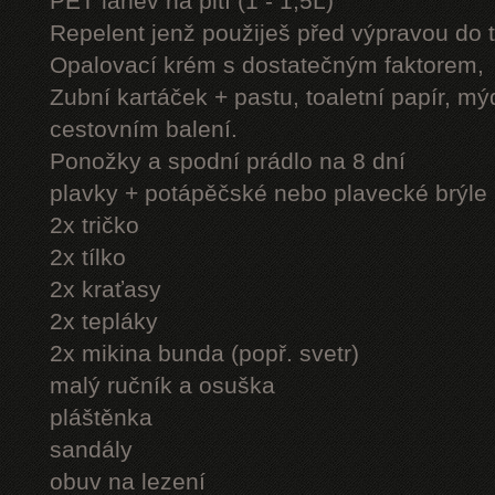
PET láhev na pití (1 - 1,5L)
Repelent jenž použiješ před výpravou do 
Opalovací krém s dostatečným faktorem,
Zubní kartáček + pastu, toaletní papír, mý
cestovním balení.
Ponožky a spodní prádlo na 8 dní
plavky + potápěčské nebo plavecké brýle
2x tričko
2x tílko
2x kraťasy
2x tepláky
2x mikina bunda (popř. svetr)
malý ručník a osuška
pláštěnka
sandály
obuv na lezení