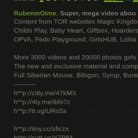
RubenmOime
,
Super, mega video abou
Content from TOR websites Magic Kingdo
Childs Play, Baby Heart, Giftbox, Hoarders
OPVA, Pedo Playground, GirlsHUB, Lolita 
More 3000 videos and 20000 photos girls
The new and exclusive material and compl
Full Siberian Mouse, Bibigon, Syrup, Bura
----------
h**p://citly.me/47kMX
h**p://4ty.me/ibhi7c
h**p://tt.vg/URoSx
h**p://tiny.cc/sficzx
h**p://cutt.us/Y7P84