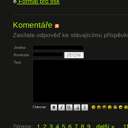
Formát pro tisk
Komentáře
Zasílate odpověď ke stávajícímu příspěvk
Jméno
Kontrola
Text
Strana:
1
2
3
4
5
6
7
8
9
další »
...
1