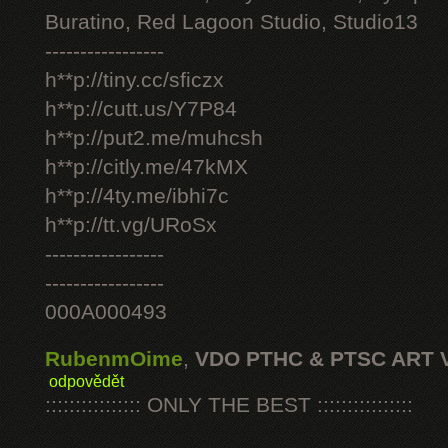
Buratino, Red Lagoon Studio, Studio13
-----------------
h**p://tiny.cc/sficzx
h**p://cutt.us/Y7P84
h**p://put2.me/muhcsh
h**p://citly.me/47kMX
h**p://4ty.me/ibhi7c
h**p://tt.vg/URoSx
-----------------
-----------------
000A000493
RubenmOime
,
VDO PTHC & PTSC ART 
odpovědět
:::::::::::::::: ONLY THE BEST ::::::::::::::::