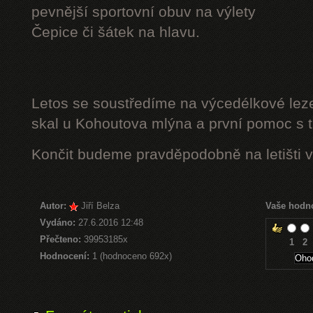
pevnější sportovní obuv na výlety
Čepice či šátek na hlavu.
Letos se soustředíme na výcedélkové leze
skal u Kohoutova mlýna a první pomoc s t
Končit budeme pravděpodobně na letišti v
Autor:
Jiří Belza
Vaše hodn
Vydáno:
27.6.2016 12:48
Přečteno:
39953185x
1
2
Hodnocení:
1 (hodnoceno 692x)