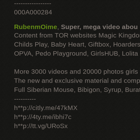
-----------------
000A000284
RubenmOime
,
Super, mega video abou
Content from TOR websites Magic Kingdo
Childs Play, Baby Heart, Giftbox, Hoarders
OPVA, Pedo Playground, GirlsHUB, Lolita 
More 3000 videos and 20000 photos girls
The new and exclusive material and compl
Full Siberian Mouse, Bibigon, Syrup, Bura
----------
h**p://citly.me/47kMX
h**p://4ty.me/ibhi7c
h**p://tt.vg/URoSx