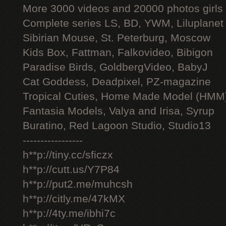
More 3000 videos and 20000 photos girls
Complete series LS, BD, YWM, Liluplanet
Sibirian Mouse, St. Peterburg, Moscow
Kids Box, Fattman, Falkovideo, Bibigon
Paradise Birds, GoldbergVideo, BabyJ
Cat Goddess, Deadpixel, PZ-magazine
Tropical Cuties, Home Made Model (HMM
Fantasia Models, Valya and Irisa, Syrup
Buratino, Red Lagoon Studio, Studio13
-----------------
h**p://tiny.cc/sficzx
h**p://cutt.us/Y7P84
h**p://put2.me/muhcsh
h**p://citly.me/47kMX
h**p://4ty.me/ibhi7c