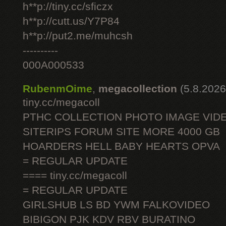
h**p://tiny.cc/sficzx
h**p://cutt.us/Y7P84
h**p://put2.me/muhcsh
----------
000A000533
RubenmOime
,
megacollection
(5.8.2026
tiny.cc/megacoll
PTHC COLLECTION PHOTO IMAGE VID
SITERIPS FORUM SITE MORE 4000 GB
HOARDERS HELL BABY HEARTS OPVA
= REGULAR UPDATE
==== tiny.cc/megacoll
= REGULAR UPDATE
GIRLSHUB LS BD YWM FALKOVIDEO
BIBIGON PJK KDV RBV BURATINO