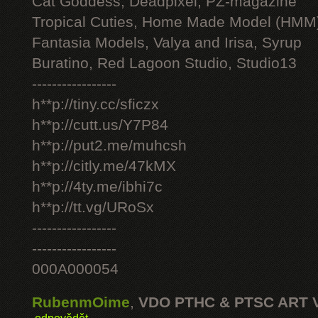
Cat Goddess, Deadpixel, PZ-magazine
Tropical Cuties, Home Made Model (HMM
Fantasia Models, Valya and Irisa, Syrup
Buratino, Red Lagoon Studio, Studio13
-----------------
h**p://tiny.cc/sficzx
h**p://cutt.us/Y7P84
h**p://put2.me/muhcsh
h**p://citly.me/47kMX
h**p://4ty.me/ibhi7c
h**p://tt.vg/URoSx
-----------------
-----------------
000A000054
RubenmOime
,
VDO PTHC & PTSC ART 