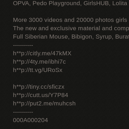
OPVA, Pedo Playground, GirlsHUB, Lolita 
More 3000 videos and 20000 photos girls
The new and exclusive material and compl
Full Siberian Mouse, Bibigon, Syrup, Bura
----------
h**p://citly.me/47kMX
h**p://4ty.me/ibhi7c
h**p://tt.vg/URoSx
h**p://tiny.cc/sficzx
h**p://cutt.us/Y7P84
h**p://put2.me/muhcsh
----------
000A000204