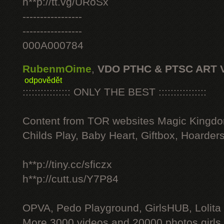
h**p://tt.vg/URoSx
-----------------
-----------------
000A000784
RubenmOime
,
VDO PTHC & PTSC ART 
odpovědět
:::::::::::::::: ONLY THE BEST ::::::::::::::::
Content from TOR websites Magic Kingdo
Childs Play, Baby Heart, Giftbox, Hoarders
h**p://tiny.cc/sficzx
h**p://cutt.us/Y7P84
OPVA, Pedo Playground, GirlsHUB, Lolita 
More 3000 videos and 20000 photos girls