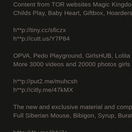
Content from TOR websites Magic Kingdo
Childs Play, Baby Heart, Giftbox, Hoarders
h**p://tiny.cc/sficzx
h**p://cutt.us/Y7P84
OPVA, Pedo Playground, GirlsHUB, Lolita 
More 3000 videos and 20000 photos girls
h**p://put2.me/muhcsh
h**p://citly.me/47kMX
The new and exclusive material and compl
Full Siberian Mouse, Bibigon, Syrup, Bura