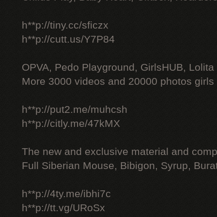
h**p://tiny.cc/sficzx
h**p://cutt.us/Y7P84
OPVA, Pedo Playground, GirlsHUB, Lolita 
More 3000 videos and 20000 photos girls
h**p://put2.me/muhcsh
h**p://citly.me/47kMX
The new and exclusive material and compl
Full Siberian Mouse, Bibigon, Syrup, Bura
h**p://4ty.me/ibhi7c
h**p://tt.vg/URoSx