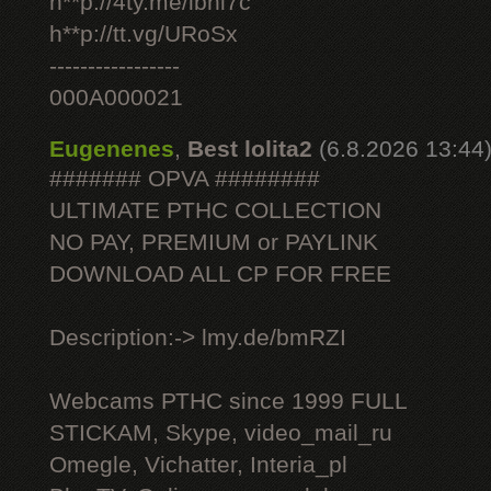
h**p://4ty.me/ibhi7c
h**p://tt.vg/URoSx
-----------------
000A000021
Eugenenes
,
Best lolita2
(6.8.2026 13:44
####### OPVA ########
ULTIMATE РТНС COLLECTION
NO PAY, PREMIUM or PAYLINK
DOWNLOAD ALL СР FOR FREE
Description:-> lmy.de/bmRZI
Webcams РТНС since 1999 FULL
STICKAM, Skype, video_mail_ru
Omegle, Vichatter, Interia_pl