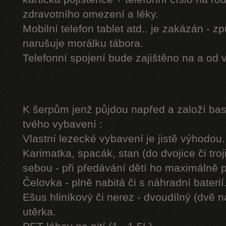
zdravotního omezení a léky.
Mobilní telefon tablet atd.. je zakázán - 
narušuje morálku tábora.
Telefonní spojení bude zajištěno na a od 
K šerpům jenž půjdou napřed a založí b
tvého vybavení :
Vlastní lezecké vybavení je jistě výhodou.
Karimatka, spacák, stan (do dvojice či troj
sebou - při předávání dětí ho maximálně 
Čelovka - plně nabitá či s náhradní baterií
Ešus hliníkový či nerez - dvoudílný (dvě n
utěrka.