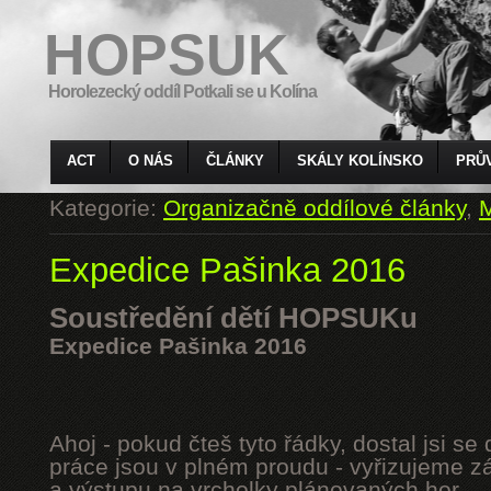
HOPSUK
Horolezecký oddíl Potkali se u Kolína
ACT
O NÁS
ČLÁNKY
SKÁLY KOLÍNSKO
PRŮ
Kategorie:
Organizačně oddílové články
,
M
Expedice Pašinka 2016
Soustředění dětí HOPSUKu
Expedice Pašinka 2016
Ahoj - pokud čteš tyto řádky, dostal jsi s
práce jsou v plném proudu - vyřizujeme z
a výstupu na vrcholky plánovaných hor.