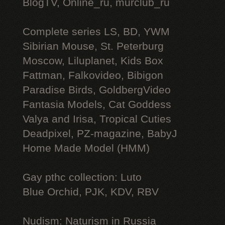
BlogTV, Online_ru, murclub_ru
Complete series LS, BD, YWM
Sibirian Mouse, St. Peterburg
Moscow, Liluplanet, Kids Box
Fattman, Falkovideo, Bibigon
Paradise Birds, GoldbergVideo
Fantasia Models, Cat Goddess
Valya and Irisa, Tropical Cuties
Deadpixel, PZ-magazine, BabyJ
Home Made Model (HMM)
Gay рthс collection: Luto
Blue Orchid, PJK, KDV, RBV
Nudism: Naturism in Russia