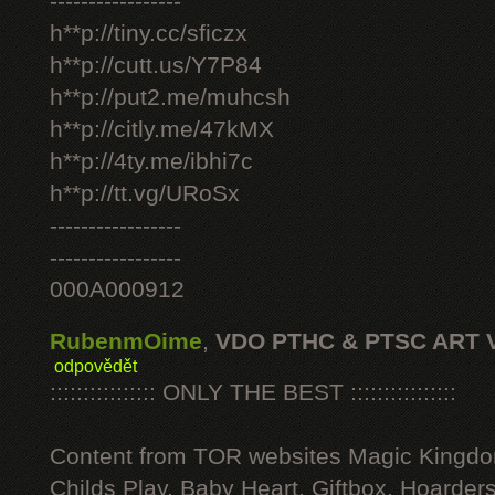
-----------------
h**p://tiny.cc/sficzx
h**p://cutt.us/Y7P84
h**p://put2.me/muhcsh
h**p://citly.me/47kMX
h**p://4ty.me/ibhi7c
h**p://tt.vg/URoSx
-----------------
-----------------
000A000912
RubenmOime
,
VDO PTHC & PTSC ART 
odpovědět
:::::::::::::::: ONLY THE BEST ::::::::::::::::
Content from TOR websites Magic Kingdo
Childs Play, Baby Heart, Giftbox, Hoarders