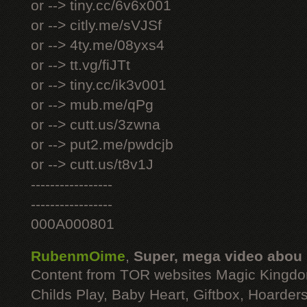
or --> tiny.cc/6v6x001
or --> citly.me/sVJSf
or --> 4ty.me/08yxs4
or --> tt.vg/fiJTt
or --> tiny.cc/ik3v001
or --> mub.me/qPg
or --> cutt.us/3zwna
or --> put2.me/pwdcjb
or --> cutt.us/t8v1J
-----------------
-----------------
000A000801
RubenmOime
,
Super, mega video abou
Content from TOR websites Magic Kingdo
Childs Play, Baby Heart, Giftbox, Hoarders