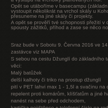
Opět se utáboříme v basecampu (základní
vystoupit několikrát na vrchol skály u Ko
přesuneme na jiné skály či projekty.
A opět se prověří tvé schopnosti přežití v 
spousty zážitků, příhod a zase se něco n
Sraz bude v Sobotu 9. Června 2016 ve 14
zastávce viz MAPA
S sebou na cestu Džunglí do základního tá
věci:
Malý batůžek
delší kalhoty či triko na prostup džunglí
pití v PET lahvi max 1 - 1,5l a svačinu na
repelent proti komárům, klíšťatům a jiné 
nanést na sebe před odchodem,
kartička pojištěnce + telefonní číslo na rod