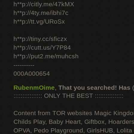
h**p://citly.me/47kMX
h**p://4ty.me/ibhi7c
h**p://tt.vg/URoSx
h**p://tiny.cc/sficzx
h**p://cutt.us/Y7P84
h**p://put2.me/muhcsh
----------
000A000654
RubenmOime
,
That you searched! Has
:::::::::::::::: ONLY THE BEST ::::::::::::::::
Content from TOR websites Magic Kingdo
Childs Play, Baby Heart, Giftbox, Hoarders
OPVA, Pedo Playground, GirlsHUB, Lolita 