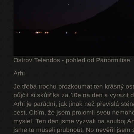
Ostrov Telendos - pohled od Panormitise.
Arhi
Je třeba trochu prozkoumat ten krásný ostr
půjčit si skůtříka za 10e na den a vyrazit 
Arhi je parádní, jak jinak než převislá st
cest. Cítím, že jsem prolomil svou nemoho
myslel. Ten den jsme vyzvali na souboj A
jsme to museli prubnout. No nevěřil jsem