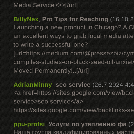
Media Service>>>[/url]
BillyNex
,
Pro Tips for Reaching
(16.10.2
Launching a new product in Chicago? A C
an excellent ways to grab local media att
to write a successful one?
[url=https://medium.com/@pressezbiz/cym
compiles-studies-on-black-seed-oil-anxie
Moved Permanently!..[/url]
AdrianMinny
,
seo service
(26.7.2024 4:4
<a href=https://sites.google.com/view/back
service>seo service</a>
https://sites.google.com/view/backlinks-se
ppu-profsi
,
Услуги по утеплению фа
(
Наша группа квалифицированных масте