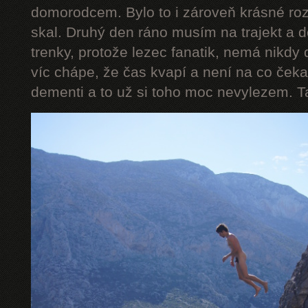
domorodcem. Bylo to i zároveň krásné ro
skal. Druhý den ráno musím na trajekt a 
trenky, protože lezec fanatik, nemá nikdy 
víc chápe, že čas kvapí a není na co čeka
dementi a to už si toho moc nevylezem. Takže