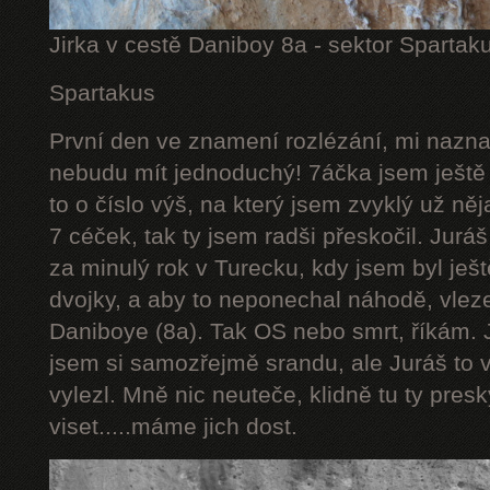
Jirka v cestě Daniboy 8a - sektor Spartak
Spartakus
První den ve znamení rozlézání, mi naznač
nebudu mít jednoduchý! 7áčka jsem ještě 
to o číslo výš, na který jsem zvyklý už něj
7 céček, tak ty jsem radši přeskočil. Juráš
za minulý rok v Turecku, kdy jsem byl ješt
dvojky, a aby to neponechal náhodě, vlez
Daniboye (8a). Tak OS nebo smrt, říkám. J
jsem si samozřejmě srandu, ale Juráš to v
vylezl. Mně nic neuteče, klidně tu ty pres
viset.....máme jich dost.