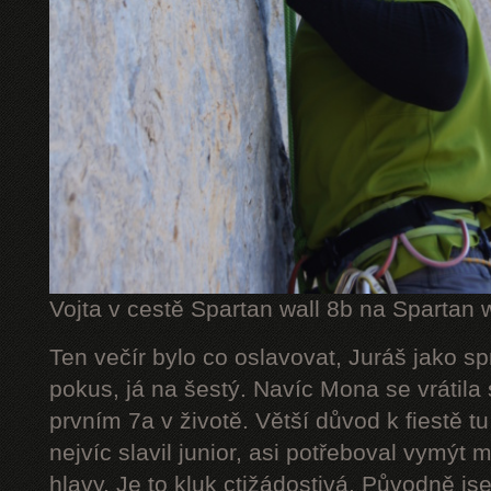
Vojta v cestě Spartan wall 8b na Spartan w
Ten večír bylo co oslavovat, Juráš jako spr
pokus, já na šestý. Navíc Mona se vrátila
prvním 7a v životě. Větší důvod k fiestě t
nejvíc slavil junior, asi potřeboval vymýt 
hlavy. Je to kluk ctižádostivá. Původně js