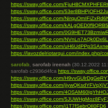
https://sway.office.com/FjuH8CMXPHFE
https://sway.office.com/53er8BHPjOFH2J
https://sway.office.com/NirquOmIFiZxRd6
https://sway.office.com/kALgOED0f9QRB
https://sway.office.com/0G9HET73Bzmiw
https://sway.office.com/NVnLn7AQk0Dx6
https://sway.office.com/uH6UdPPp3SAxne
https://lavozdelriotarqui.com/index.php/co
sarofab
,
sarofab ireenah
(30.12.2022 11
sarofab c2936d4fca
https://sway.office.
https://sway.office.com/H9vvGUlrDgGeRY
https://sway.office.com/jiywQKsdYFVqXjV
https://sway.office.com/4OSAM60IgYhHO
https://sway.office.com/5JUWHgMoz8FyF
https://sway.office.com/i1T7fSebrQIl0FD6