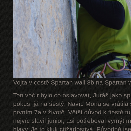
Vojta v cestě Spartan wall 8b na Spartan w
Ten večír bylo co oslavovat, Juráš jako spr
pokus, já na šestý. Navíc Mona se vrátila
prvním 7a v životě. Větší důvod k fiestě t
nejvíc slavil junior, asi potřeboval vymýt 
hlavy. Je to kluk ctižádostivá. Původně js