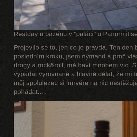
Restday u bazénu v "paláci" u Panormitise
Projevilo se to, jen co je pravda. Ten den
posledním kroku, jsem nýmand a proč vlas
drogy a rock&roll, mě baví mnohem víc. S
vypadat vyrovnaně a hlavně dělat, že mi t
můj spolulezec si imrvére na nic nestěžuj
pohádat.....