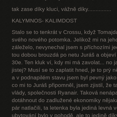
tak zase díky kluci, vážně díky...............
KALYMNOS- KALIMDOST
Stalo se to tenkrát v Crossu, když Tomajd
svého nového potomka. Jelikož mi na jeh
záleželo, nevynechal jsem s příchozími j
tou dobou brouzdá po netu Juráš a objeví
30e. Ten kluk ví, kdy mi má zavolat... no j
jistej? Musí se to zaplatit hned, je to pr
a v podnapilém stavu jsem byl pevný jako
co mi to Juráš připomněl, jsem zjistil, že 
vlády, společnosti Ryanair. Taková nenápa
dotáhnout do zadlužené ekonomiky nějaká
pár natlačili, ta letenka byla jediná levná
ubytování bylo v pohodě, ale to jedině d