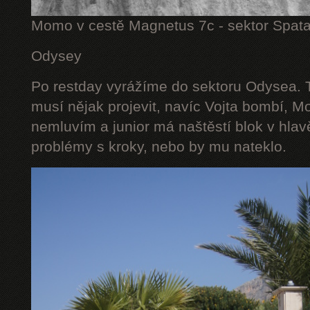
Momo v cestě Magnetus 7c - sektor Spat
Odysey
Po restday vyrážíme do sektoru Odysea. T
musí nějak projevit, navíc Vojta bombí, M
nemluvím a junior má naštěstí blok v hlav
problémy s kroky, nebo by mu nateklo.