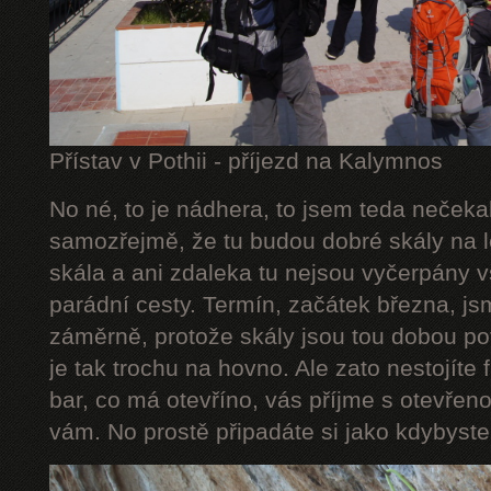
Přístav v Pothii - příjezd na Kalymnos
No né, to je nádhera, to jsem teda nečeka
samozřejmě, že tu budou dobré skály na le
skála a ani zdaleka tu nejsou vyčerpány 
parádní cesty. Termín, začátek března, js
záměrně, protože skály jsou tou dobou po
je tak trochu na hovno. Ale zato nestojíte 
bar, co má otevříno, vás příjme s otevřeno
vám. No prostě připadáte si jako kdybyste 