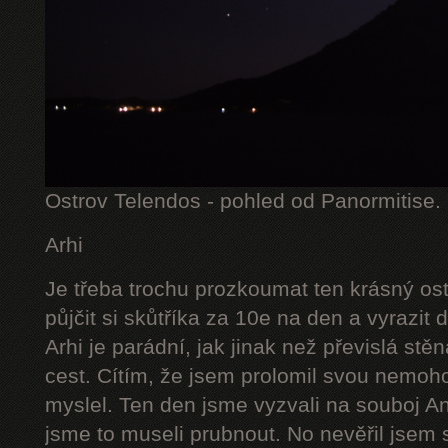
Ostrov Telendos - pohled od Panormitise.
Arhi
Je třeba trochu prozkoumat ten krásný ostr
půjčit si skůtříka za 10e na den a vyrazit 
Arhi je parádní, jak jinak než převislá st
cest. Cítím, že jsem prolomil svou nemoho
myslel. Ten den jsme vyzvali na souboj A
jsme to museli prubnout. No nevěřil jsem