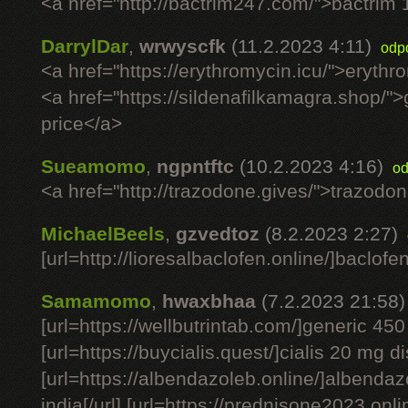
<a href="http://bactrim247.com/">bactrim
DarrylDar
,
wrwyscfk
(11.2.2023 4:11)
odp
<a href="https://erythromycin.icu/">erythr
<a href="https://sildenafilkamagra.shop/"
price</a>
Sueamomo
,
ngpntftc
(10.2.2023 4:16)
od
<a href="http://trazodone.gives/">trazodo
MichaelBeels
,
gzvedtoz
(8.2.2023 2:27)
[url=http://lioresalbaclofen.online/]baclofen
Samamomo
,
hwaxbhaa
(7.2.2023 21:58)
[url=https://wellbutrintab.com/]generic 450
[url=https://buycialis.quest/]cialis 20 mg d
[url=https://albendazoleb.online/]albendaz
india[/url] [url=https://prednisone2023.onl