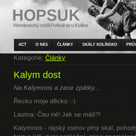
HOPSUK
Horolezecký oddíl Potkali se u Kolína
ACT
O NÁS
ČLÁNKY
SKÁLY KOLÍNSKO
PRŮ
Kategorie:
Články
Kalym dost
Na Kalymnos a zase zpátky...
Řecko moje děcko :-)
Lautna: Čau né! Jak se máš?!
Kalymnos - rájský ostrov plný skal, pohod