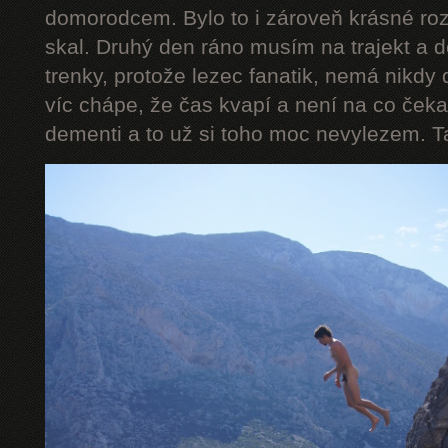
domorodcem. Bylo to i zároveň krásné ro
skal. Druhý den ráno musím na trajekt a 
trenky, protože lezec fanatik, nemá nikdy 
víc chápe, že čas kvapí a není na co čeka
dementi a to už si toho moc nevylezem. Takže