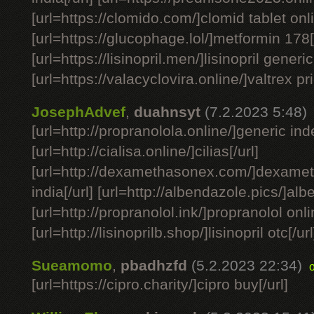
[url=https://clomido.com/]clomid tablet onli
[url=https://glucophage.lol/]metformin 178[/
[url=https://lisinopril.men/]lisinopril generic
[url=https://valacyclovira.online/]valtrex pri
JosephAdvef
,
duahnsyt
(7.2.2023 5:48)
[url=http://propranolola.online/]generic ind
[url=http://cialisa.online/]cilias[/url]
[url=http://dexamethasonex.com/]dexamet
india[/url] [url=http://albendazole.pics/]al
[url=http://propranolol.ink/]propranolol onlin
[url=http://lisinoprilb.shop/]lisinopril otc[/url
Sueamomo
,
pbadhzfd
(5.2.2023 22:34)
[url=https://cipro.charity/]cipro buy[/url]