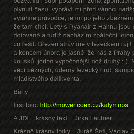
bezva lidí, supr potápění, zóna zpomalen
plynutí času, vypráví mi před vánoci nadš
vytáhne průvodce, je mi po jeho zběžném 
že tam chci. Lety s Ryanair z Hahnu jsou
dotované a tudíž nacházím zpáteční leten
co řešit. Březen strávíme v lezeckém ráji!
a koncem února je jasné, že nás z Prahy
kousků, jeden vypečenější než druhý :-).
věcí běžných, úderný lezecký hrot, šampion
mladistvého delikventa.
Běhy
first foto:
http://mower.coex.cz/kalymnos
A JDI... krásný text... Jirka Lautner
Krásně krásný fotky... Juráš Šefl, Václav 