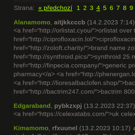
Strana:
« předchozí
1
2
3
4
5
6
7
8
9
Alanamomo
,
aitjkkcccb
(14.2.2023 7:14)
<a href="http://orlistat.cyou/">orlistat ove
href="http://ciprofloxacin.lol/">ciprofloxac
href="http://zoloft.charity/">brand name zo
href="http://synthroid.pics/">synthroid 25
href="http://finpecia.company/">generic 
pharmacy</a> <a href="http://phenergan.
<a href="http://lioresalbaclofen.shop/">ba
href="http://bactrim247.com/">bactrim 80
Edgaraband
,
pybkzxpj
(13.2.2023 22:37)
<a href="https://celexatabs.com/">uk cele
Kimamomo
,
rfxuunel
(13.2.2023 10:17)