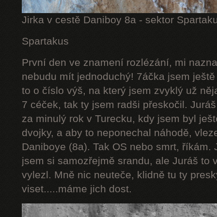
Jirka v cestě Daniboy 8a - sektor Spartak
Spartakus
První den ve znamení rozlézání, mi naznač
nebudu mít jednoduchý! 7áčka jsem ještě 
to o číslo výš, na který jsem zvyklý už něj
7 céček, tak ty jsem radši přeskočil. Juráš
za minulý rok v Turecku, kdy jsem byl ješt
dvojky, a aby to neponechal náhodě, vlez
Daniboye (8a). Tak OS nebo smrt, říkám. J
jsem si samozřejmě srandu, ale Juráš to v
vylezl. Mně nic neuteče, klidně tu ty pres
viset.....máme jich dost.