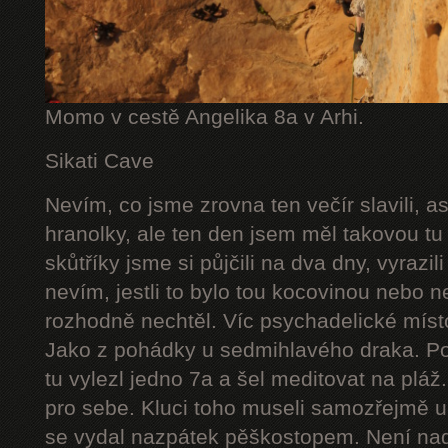
Momo v cestě Angelika 8a v Arhi.
Sikati Cave
Nevím, co jsme zrovna ten večír slavili, 
hranolky, ale ten den jsem měl takovou tu
skůtříky jsme si půjčili na dva dny, vyrazil
nevím, jestli to bylo tou kocovinou nebo n
rozhodně nechtěl. Víc psychadelické míst
Jako z pohádky u sedmihlavého draka. Po
tu vylezl jedno 7a a šel meditovat na pláž
pro sebe. Kluci toho museli samozřejmě ur
se vydal nazpátek pěškostopem. Není nad 