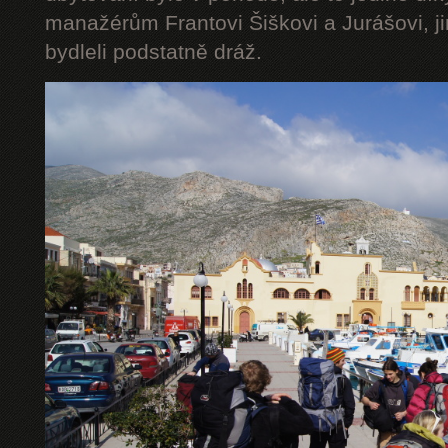
manažérům Frantovi Šiškovi a Jurášovi, jin
bydleli podstatně dráž.