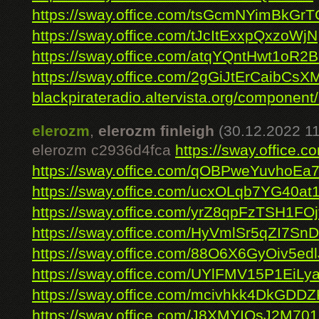
https://sway.office.com/tsGcmNYimBkGrT
https://sway.office.com/tJcItExxpQxzoWjN
https://sway.office.com/atqYQntHwt1oR2
https://sway.office.com/2gGiJtErCaibCsX
blackpirateradio.altervista.org/component/k
elerozm
,
elerozm finleigh
(30.12.2022 11
elerozm c2936d4fca
https://sway.offic
https://sway.office.com/qOBPweYuvhoE
https://sway.office.com/ucxOLqb7YG40at
https://sway.office.com/yrZ8qpFzTSH1FOj
https://sway.office.com/HyVmlSr5qZI7Sn
https://sway.office.com/88O6X6GyOiv5edl
https://sway.office.com/UYlFMV15P1EiLy
https://sway.office.com/mcivhkk4DkGDD
https://sway.office.com/J8XMYIQsJ2M701