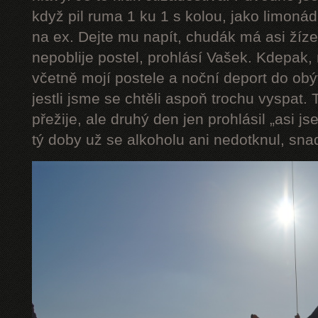
když pil ruma 1 ku 1 s kolou, jako limonádu
na ex. Dejte mu napít, chudák má asi ží
nepoblije postel, prohlásí Vašek. Kdepak, 
včetně mojí postele a noční deport do obý
jestli jsme se chtěli aspoň trochu vyspat. T
přežije, ale druhý den jen prohlásil „asi j
tý doby už se alkoholu ani nedotknul, sna