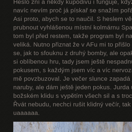
Heslo zní a někdy kupodivu i funguje, když
navíc nevím proč já pískař se snažím pořád
Asi proto, abych se to naučil. S heslem v
prubnout vyhlášenou místní kolmárnu Spar
tom byl před restem, takže program byl n
veliká. Nutno přiznat že v AFu mi to přišlo
se, jak to sfouknu z druhý bomby, ale opa
si oblíbenou hru, tady jsem ještě nespad
pokusem, s každým jsem víc a víc nervozní
mě povzbuzoval. Je večer slunce zapadá 
naruby, ale dám ještě jeden pokus. Jurda 
božském klidu s vypětím všech sil a s troc
Řvát nebudu, nechci rušit klidný večír, ta
uaaaaaa.