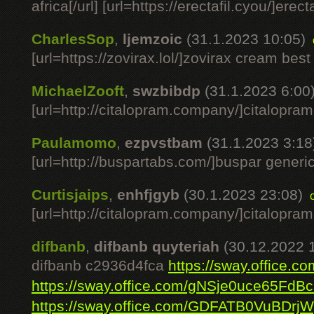
africa[/url] [url=https://erectafil.cyou/]erect
CharlesSop
,
ljemzoic
(31.1.2023 10:05)
[url=https://zovirax.lol/]zovirax cream best 
MichaelZooft
,
swzbibdp
(31.1.2023 6:00
[url=http://citalopram.company/]citalopram 
Paulamomo
,
ezpvstbam
(31.1.2023 3:18
[url=http://buspartabs.com/]buspar generic[
Curtisjaips
,
enhfjgyb
(30.1.2023 23:08)
[url=http://citalopram.company/]citalopram 
difbanb
,
difbanb quyteriah
(30.12.2022 
difbanb c2936d4fca
https://sway.office
https://sway.office.com/gNSje0uce65FdBc
https://sway.office.com/GDFATB0VuBDrjW