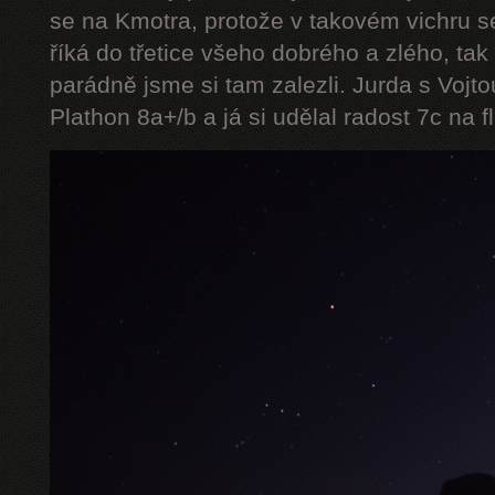
se na Kmotra, protože v takovém vichru se
říká do třetice všeho dobrého a zlého, tak 
parádně jsme si tam zalezli. Jurda s Vojt
Plathon 8a+/b a já si udělal radost 7c na f