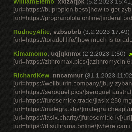
WilliamElemo
,
xkizaqpk
(5.2.2023 15:41
[url=https://bupropion.best/]how to get zyba
[url=https://propranolola.online/]inderal ord
RodneyAlite
,
vzbsobrb
(3.2.2023 17:49)
[url=https://toradol.life/]how much is toradol 
Kimamomo
,
uqjqknmx
(2.2.2023 1:50)
o
[url=https://zithromax.pics/]azithromycin 6
RichardKew
,
nncamnur
(31.1.2023 11:02
[url=https://wellbutrin.company/]buy zyban
[url=https://seroquel.pics/]seroquel australi
[url=https://furosemide.trade/]lasix 250 mg[
[url=https://malegra.sbs/]malegra cheap[/u
[url=https://lasix.charity/]furosemide iv[/url
[url=https://disulfirama.online/]where can 