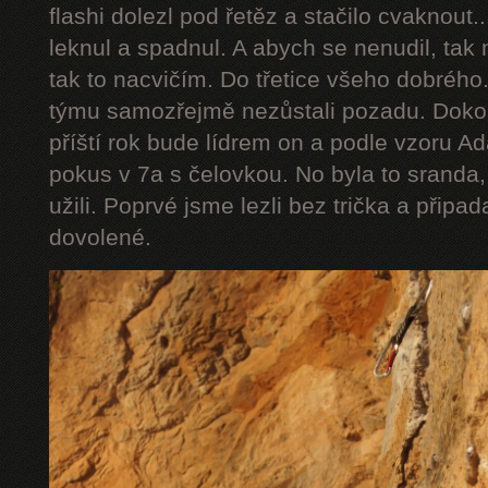
flashi dolezl pod řetěz a stačilo cvaknout..
leknul a spadnul. A abych se nenudil, tak
tak to nacvičím. Do třetice všeho dobrého.
týmu samozřejmě nezůstali pozadu. Dokon
příští rok bude lídrem on a podle vzoru
pokus v 7a s čelovkou. No byla to sranda,
užili. Poprvé jsme lezli bez trička a připa
dovolené.