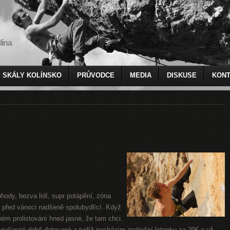
lína
SKÁLY KOLÍNSKO
PRŮVODCE
MEDIA
DISKUSE
KONT
ohody, bezva lidí, supr potápění, zóna
 před vánoci nadšeně spolubydlící. Když
ném prolistování hned jasné, že tam chci.
současné době dotované a tudíž nacházím zpáteční letenku za 20€ a už