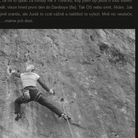
, že mi to oplatí za minulý rok v Turecku, kdy jsem byl ještě o fous lídrem
odě, vleze hned první den do Daniboye (8a). Tak OS nebo smrt, říkám. Jak
ejmě srandu, ale Juráš to vzal vážně a naštěstí to vylezl. Mně nic neuteče,
.....máme jich dost.