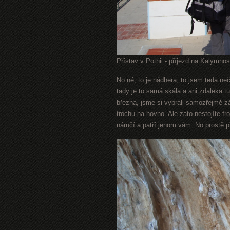
Přístav v Pothii - příjezd na Kalymnos
No né, to je nádhera, to jsem teda ne
tady je to samá skála a ani zdaleka 
března, jsme si vybrali samozřejmě zá
trochu na hovno. Ale zato nestojíte fr
náručí a patří jenom vám. No prostě př