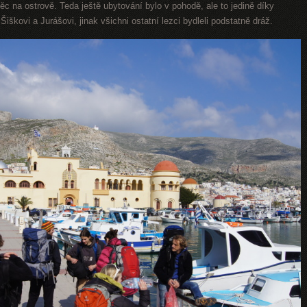
 věc na ostrově. Teda ještě ubytování bylo v pohodě, ale to jedině díky
kovi a Jurášovi, jinak všichni ostatní lezci bydleli podstatně dráž.