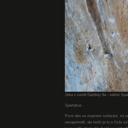
Jirka v cestě Daniboy 8a - sektor Spa
Spartakus
První den ve znamení rozlézání, mi n
nezapomněl, ale horší je to o číslo vý