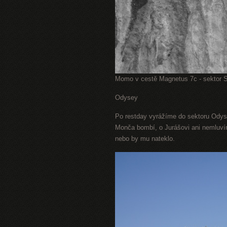
Momo v cestě Magnetus 7c - sektor 
Odysey
Po restday vyrážíme do sektoru Odysea
Monča bombí, o Jurášovi ani nemluvím
nebo by mu nateklo.