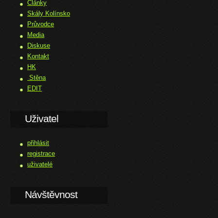
Články
Skály Kolínsko
Průvodce
Media
Diskuse
Kontakt
HK
Stěna
EDIT
Uživatel
přihlásit
registrace
uživatelé
Návštěvnost