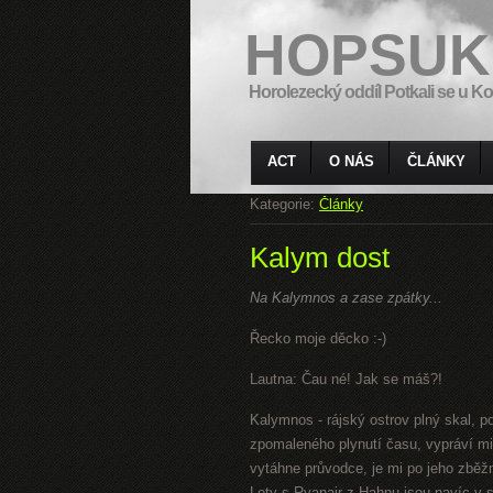
HOPSUK
Horolezecký oddíl Potkali se u Ko
ACT
O NÁS
ČLÁNKY
Kategorie:
Články
Kalym dost
Na Kalymnos a zase zpátky...
Řecko moje děcko :-)
Lautna: Čau né! Jak se máš?!
Kalymnos - rájský ostrov plný skal, p
zpomaleného plynutí času, vypráví mi
vytáhne průvodce, je mi po jeho zběž
Lety s Ryanair z Hahnu jsou navíc v 