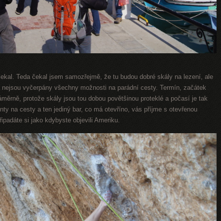
čekal. Teda čekal jsem samozřejmě, že tu budou dobré skály na lezení, ale
tu nejsou vyčerpány všechny možnosti na parádní cesty. Termín, začátek
měrně, protože skály jsou tou dobou povětšinou proteklé a počasí je tak
onty na cesty a ten jediný bar, co má otevříno, vás příjme s otevřenou
ipadáte si jako kdybyste objevili Ameriku.