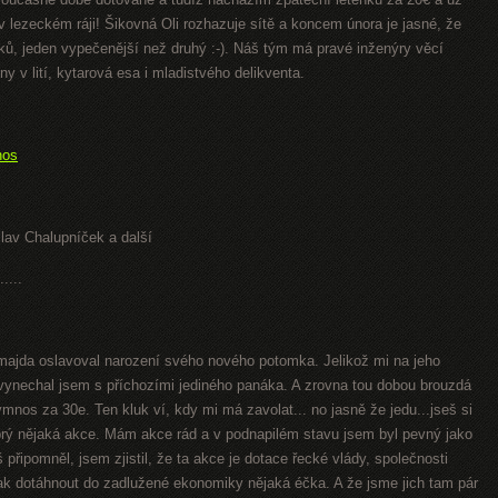
v lezeckém ráji! Šikovná Oli rozhazuje sítě a koncem února je jasné, že
, jeden vypečenější než druhý :-). Náš tým má pravé inženýry věcí
y v lití, kytarová esa i mladistvého delikventa.
nos
clav Chalupníček a další
....
omajda oslavoval narození svého nového potomka. Jelikož mi na jeho
vynechal jsem s příchozími jediného panáka. A zrovna tou dobou brouzdá
ymnos za 30e. Ten kluk ví, kdy mi má zavolat... no jasně že jedu...jseš si
to prý nějaká akce. Mám akce rád a v podnapilém stavu jsem byl pevný jako
 připomněl, jsem zjistil, že ta akce je dotace řecké vlády, společnosti
jak dotáhnout do zadlužené ekonomiky nějaká éčka. A že jsme jich tam pár