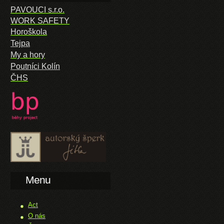
PAVOUCI s.r.o.
WORK SAFETY
Horoškola
Tejpa
My a hory
Poutníci Kolín
ČHS
Menu
Act
O nás