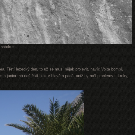
Spatakus
. Třetí lezecký den, to už se musí nějak projevit, navíc Vojta bombí,
 a junior má naštěstí blok v hlavě a padá, aniž by měl problémy s kroky,