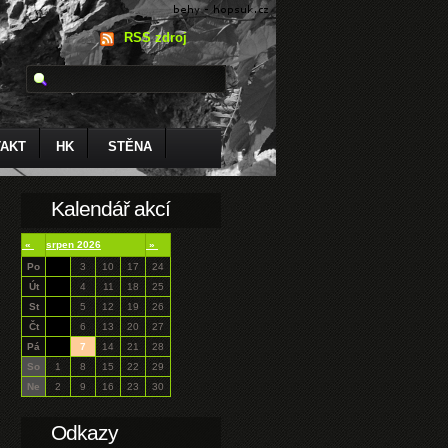
RSS zdroj
AKT
HK
STĚNA
Kalendář akcí
«
srpen 2026
»
Po
3
10
17
24
Út
4
11
18
25
St
5
12
19
26
Čt
6
13
20
27
Pá
7
14
21
28
So
1
8
15
22
29
Ne
2
9
16
23
30
Odkazy