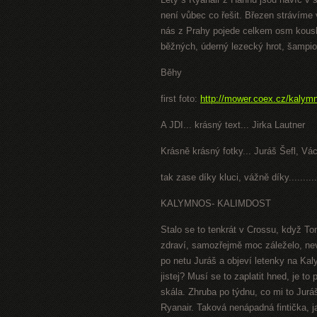
není vůbec co řešit. Březen strávíme 
nás z Prahy pojede celkem osm kousků
běžných, úderný lezecký hrot, šampion
Běhy
first foto:
http://mower.coex.cz/kalym
A JDI... krásný text... Jirka Lautner
Krásně krásný fotky... Juráš Šefl, Vá
tak zase díky kluci, vážně díky...........
KALYMNOS- KALIMDOST
Stalo se to tenkrát v Crossu, když T
zdraví, samozřejmě moc záleželo, ne
po netu Juráš a objeví letenky na Kal
jistej? Musí se to zaplatit hned, je 
skála. Zhruba po týdnu, co mi to Juráš
Ryanair. Taková nenápadná fintička, 