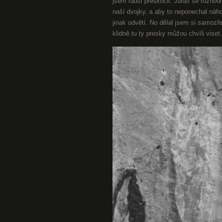
jsem radši přeskočil. Juráš se rozhodl
naší dvojky, a aby to neponechal náh
jinak odvětí. No dělal jsem si samozř
klidně tu ty presky můžou chvíli viset