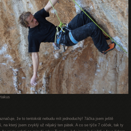
rtakus
aznačuje, že to tentokrát nebudu mít jednoduchý! 7áčka jsem ještě
š, na který jsem zvyklý už nějaký ten pátek. A co se týče 7 céček, tak ty