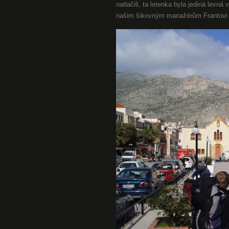
natlačili, ta letenka byla jediná levná
našim šikovným manažérům Frantovi Šiš