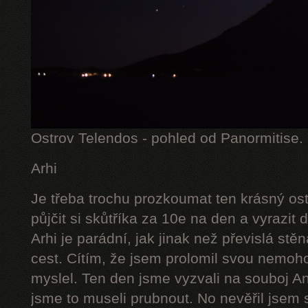
Ostrov Telendos - pohled od Panormitise.
Arhi
Je třeba trochu prozkoumat ten krásný ostr
půjčit si skůtříka za 10e na den a vyrazit 
Arhi je parádní, jak jinak než převislá st
cest. Cítím, že jsem prolomil svou nemoho
myslel. Ten den jsme vyzvali na souboj A
jsme to museli prubnout. No nevěřil jsem