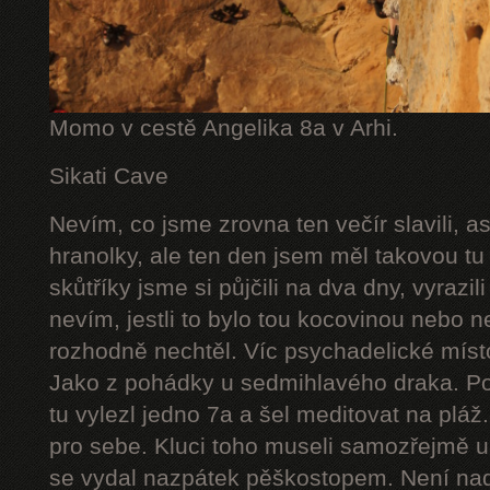
Momo v cestě Angelika 8a v Arhi.
Sikati Cave
Nevím, co jsme zrovna ten večír slavili, 
hranolky, ale ten den jsem měl takovou tu
skůtříky jsme si půjčili na dva dny, vyrazil
nevím, jestli to bylo tou kocovinou nebo n
rozhodně nechtěl. Víc psychadelické míst
Jako z pohádky u sedmihlavého draka. Po
tu vylezl jedno 7a a šel meditovat na pláž
pro sebe. Kluci toho museli samozřejmě ur
se vydal nazpátek pěškostopem. Není nad 