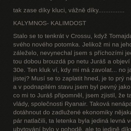
tak zase díky kluci, vážně díky...............
KALYMNOS- KALIMDOST
Stalo se to tenkrát v Crossu, když Tomajd
svého nového potomka. Jelikož mi na jeh
záleželo, nevynechal jsem s příchozími j
tou dobou brouzdá po netu Juráš a objeví
30e. Ten kluk ví, kdy mi má zavolat... no j
jistej? Musí se to zaplatit hned, je to pr
a v podnapilém stavu jsem byl pevný jako
co mi to Juráš připomněl, jsem zjistil, že 
vlády, společnosti Ryanair. Taková nenápa
dotáhnout do zadlužené ekonomiky nějaká
pár natlačili, ta letenka byla jediná levná
ubytování bylo v pohodě, ale to jedině d