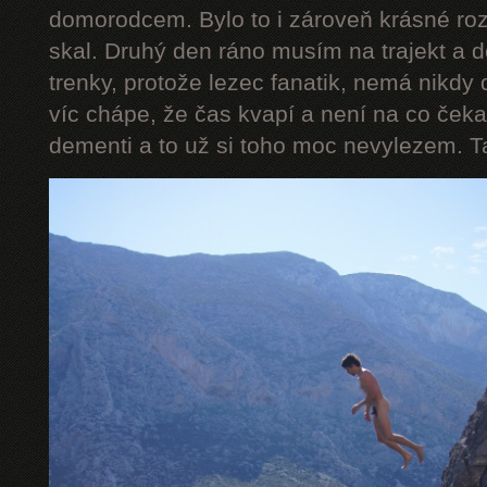
domorodcem. Bylo to i zároveň krásné ro
skal. Druhý den ráno musím na trajekt a 
trenky, protože lezec fanatik, nemá nikdy 
víc chápe, že čas kvapí a není na co čeka
dementi a to už si toho moc nevylezem. Takže