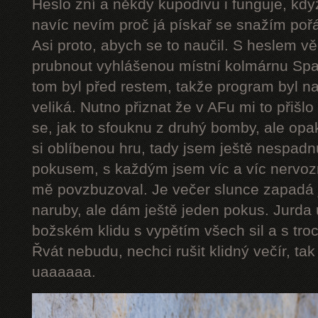
Heslo zní a někdy kupodivu i funguje, když
navíc nevím proč já pískař se snažím pořád
Asi proto, abych se to naučil. S heslem v
prubnout vyhlášenou místní kolmárnu Spar
tom byl před restem, takže program byl n
veliká. Nutno přiznat že v AFu mi to přišlo
se, jak to sfouknu z druhý bomby, ale opa
si oblíbenou hru, tady jsem ještě nespad
pokusem, s každým jsem víc a víc nervozní
mě povzbuzoval. Je večer slunce zapadá 
naruby, ale dám ještě jeden pokus. Jurda 
božském klidu s vypětím všech sil a s troc
Řvát nebudu, nechci rušit klidný večír, ta
uaaaaaa.