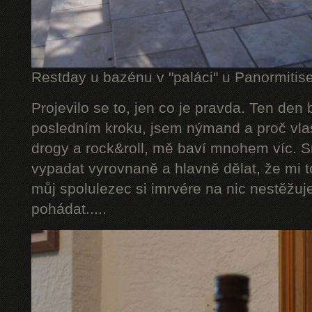
Restday u bazénu v "paláci" u Panormitise
Projevilo se to, jen co je pravda. Ten den
posledním kroku, jsem nýmand a proč vlas
drogy a rock&roll, mě baví mnohem víc. S
vypadat vyrovnaně a hlavně dělat, že mi t
můj spolulezec si imrvére na nic nestěžuj
pohádat.....