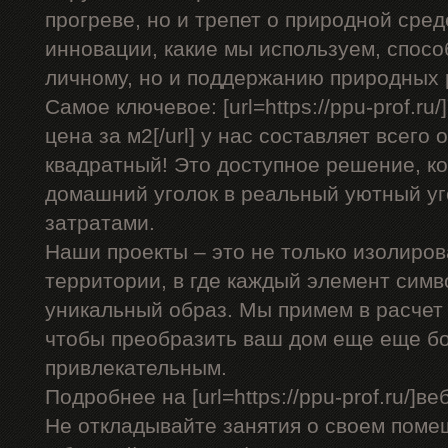
прогреве, но и трепет о природной сре
инновации, какие мы используем, спосо
личному, но и поддержанию природных 
Самое ключевое: [url=https://ppu-prof.r
цена за м2[/url] у нас составляет всего 
квадратный! Это доступное решение, к
домашний уголок в реальный уютный у
затратами.
Наши проекты – это не только изолиров
территории, в где каждый элемент сим
уникальный образ. Мы примем в расчет 
чтобы преобразить ваш дом еще еще б
привлекательным.
Подробнее на [url=https://ppu-prof.ru/]веб
Не откладывайте занятия о своем поме