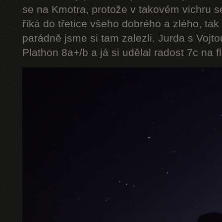
se na Kmotra, protože v takovém vichru se
říká do třetice všeho dobrého a zlého, tak 
parádně jsme si tam zalezli. Jurda s Vojt
Plathon 8a+/b a já si udělal radost 7c na f