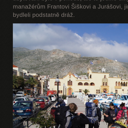
manažérům Frantovi Šiškovi a Jurášovi, jin
bydleli podstatně dráž.