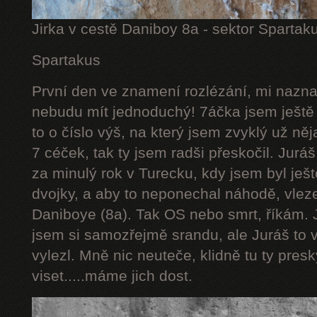
Jirka v cestě Daniboy 8a - sektor Spartak
Spartakus
První den ve znamení rozlézání, mi naznač
nebudu mít jednoduchý! 7áčka jsem ještě 
to o číslo výš, na který jsem zvyklý už něj
7 céček, tak ty jsem radši přeskočil. Juráš
za minulý rok v Turecku, kdy jsem byl ješt
dvojky, a aby to neponechal náhodě, vlez
Daniboye (8a). Tak OS nebo smrt, říkám. J
jsem si samozřejmě srandu, ale Juráš to v
vylezl. Mně nic neuteče, klidně tu ty pres
viset.....máme jich dost.