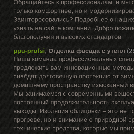
Обращайтесь к профессионалам, и мы 
только комфортнее, но и модернизиров
Заинтересовались? Подробнее о наших
узнать на сайте компании. Добро пожал
благополучия и высоких стандартов.
ppu-profsi
,
Отделка фасада с утепл
(2
Наша команда профессиональных спец
предложить вам инновационные методы,
снабдят долговечную протекцию от зим
домашнему пространству изысканный в
Мы занимаемся с современными вещес
постоянный продолжительность эксплу
выходы. Изоляция облицовки – это не т
прогреве, но и внимание о природной с
технические средства, которые мы при