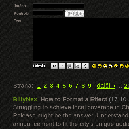
Jméno
Kontrola
Text
Strana:
1
2
3
4
5
6
7
8
9
další »
...
2
BillyNex
,
How to Format a Effect
(17.10
Struggling to achieve local coverage in 
Release might be the answer. Understand 
announcement to fit the city's unique audi