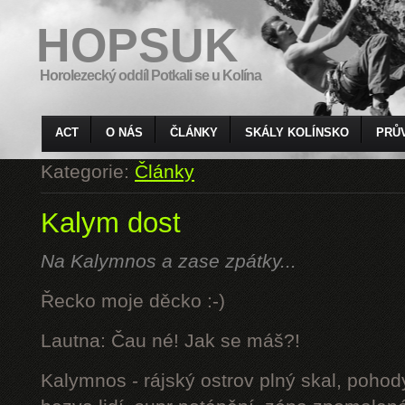
HOPSUK
Horolezecký oddíl Potkali se u Kolína
ACT
O NÁS
ČLÁNKY
SKÁLY KOLÍNSKO
PRŮ
Kategorie:
Články
Kalym dost
Na Kalymnos a zase zpátky...
Řecko moje děcko :-)
Lautna: Čau né! Jak se máš?!
Kalymnos - rájský ostrov plný skal, pohod