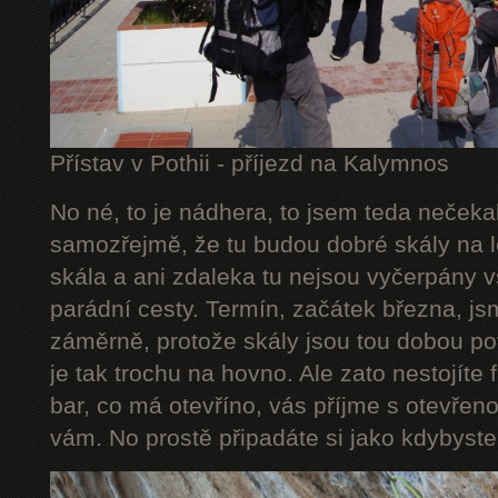
Přístav v Pothii - příjezd na Kalymnos
No né, to je nádhera, to jsem teda nečeka
samozřejmě, že tu budou dobré skály na le
skála a ani zdaleka tu nejsou vyčerpány 
parádní cesty. Termín, začátek března, js
záměrně, protože skály jsou tou dobou po
je tak trochu na hovno. Ale zato nestojíte 
bar, co má otevříno, vás příjme s otevřeno
vám. No prostě připadáte si jako kdybyste 