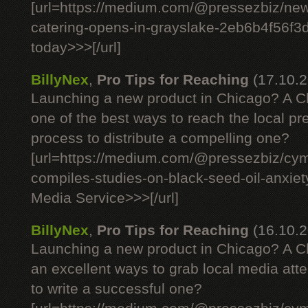
[url=https://medium.com/@pressezbiz/new-r
catering-opens-in-grayslake-2eb6b4f56f3d]
today>>>[/url]
BillyNex
,
Pro Tips for Reaching
(17.10.2
Launching a new product in Chicago? A C
one of the best ways to reach the local 
process to distribute a compelling one?
[url=https://medium.com/@pressezbiz/cym
compiles-studies-on-black-seed-oil-anxie
Media Service>>>[/url]
BillyNex
,
Pro Tips for Reaching
(16.10.2
Launching a new product in Chicago? A C
an excellent ways to grab local media att
to write a successful one?