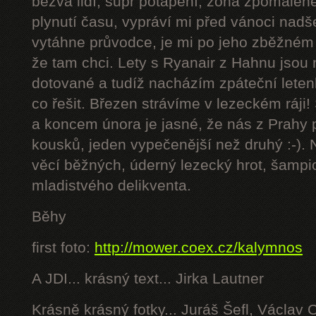
bezva lidí, supr potápění, zóna zpomalen
plynutí času, vypráví mi před vánoci nadš
vytáhne průvodce, je mi po jeho zběžném 
že tam chci. Lety s Ryanair z Hahnu jsou
dotované a tudíž nacházím zpáteční leten
co řešit. Březen strávíme v lezeckém ráji!
a koncem února je jasné, že nás z Prahy
kousků, jeden vypečenější než druhý :-).
věcí běžných, úderný lezecký hrot, šampion
mladistvého delikventa.
Běhy
first foto:
http://mower.coex.cz/kalymnos
A JDI... krásný text... Jirka Lautner
Krásně krásný fotky... Juráš Šefl, Václav 