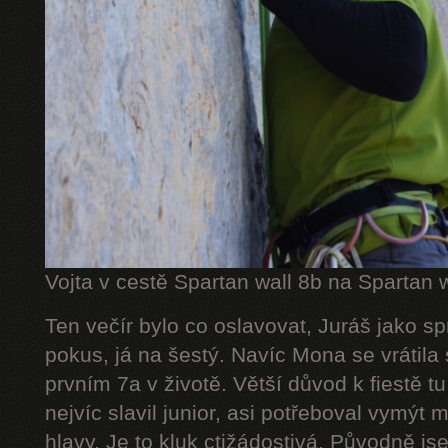
Vojta v cestě Spartan wall 8b na Spartan w
Ten večír bylo co oslavovat, Juráš jako spr
pokus, já na šestý. Navíc Mona se vrátila
prvním 7a v životě. Větší důvod k fiestě t
nejvíc slavil junior, asi potřeboval vymýt 
hlavy. Je to kluk ctižádostivá. Původně js