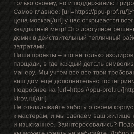
только своему, но и поддержанию прир
Самое главное: [url=https://ppu-prof.ru
цена москва[/url] у нас открывается все
квадратный метр! Это доступное решен
домик в действительный тепличный ра
затратами.
Наши проекты – это не только изолиро
площади, в где каждый деталь символи
манеру. Мы учтем все все твои требова
ваш дом еще дополнительно гостеприи
Подробнее на [url=https://ppu-prof.ru/]htt
kirov.ru[/url]
Не откладывайте заботу о своем корпу
к мастерам, и мы сделаем ваш жилище 
и изысканнее. Заинтересовались? Подр
вы можете узнать на веб-сайте. Добро 