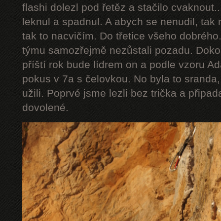
flashi dolezl pod řetěz a stačilo cvaknout..
leknul a spadnul. A abych se nenudil, tak
tak to nacvičím. Do třetice všeho dobrého.
týmu samozřejmě nezůstali pozadu. Dokon
příští rok bude lídrem on a podle vzoru
pokus v 7a s čelovkou. No byla to sranda,
užili. Poprvé jsme lezli bez trička a připa
dovolené.