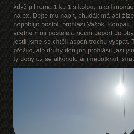
když pil ruma 1 ku 1 s kolou, jako limonádu
na ex. Dejte mu napít, chudák má asi ží
nepoblije postel, prohlásí Vašek. Kdepak, 
včetně mojí postele a noční deport do obý
jestli jsme se chtěli aspoň trochu vyspat. T
přežije, ale druhý den jen prohlásil „asi j
tý doby už se alkoholu ani nedotknul, sna