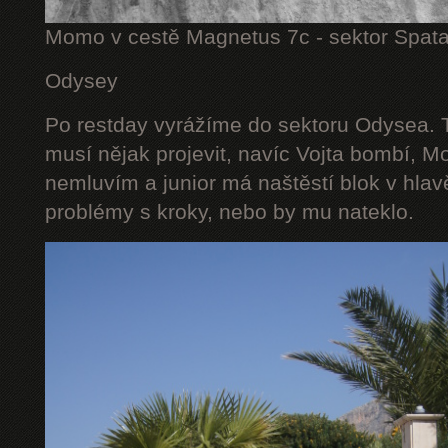
Momo v cestě Magnetus 7c - sektor Spat
Odysey
Po restday vyrážíme do sektoru Odysea. T
musí nějak projevit, navíc Vojta bombí, M
nemluvím a junior má naštěstí blok v hlav
problémy s kroky, nebo by mu nateklo.