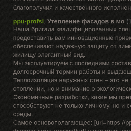
благополучия и качественного исполнен
ppu-profsi
,
Утепление фасадов в мо
(
Наша бригада квалифицированных спе
предоставить вам инновационные прием
обеспечивают надежную защиту от зимы
жилищу элегантный вид.
Мы эксплуатируем с последними состав
долгосрочный термин работы и выдаю
Теплоизоляция наружных стен – это не
отоплении, но и внимание о экологичес
Экономичные разработки, какие мы прет
способствуют не только личному, но и
среды.
Самое основополагающее: [url=https://pp