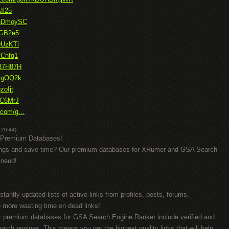
Il25
VhDmoySC
pGB2e5
0UzKTl
yCnfq1
J37H87H
8YgOQ2k
zoIjt
TC6MrJ
.com/g...
 20:44)
 Premium Databases!
ings and save time? Our premium databases for XRumer and GSA Search
 need!
tantly updated lists of active links from profiles, posts, forums,
 more wasting time on dead links!
 Our premium databases for GSA Search Engine Ranker include verified and
search engines. This means you get the highest quality links that will help