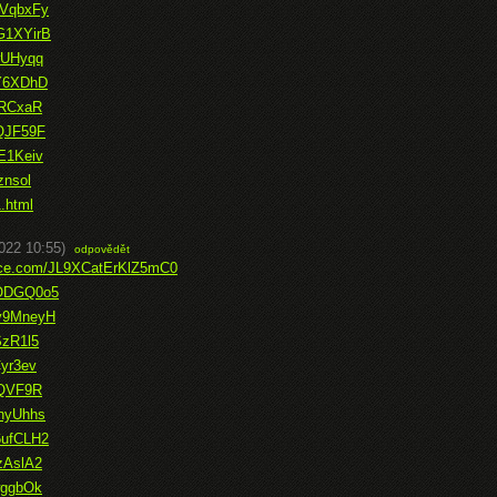
mVqbxFy
G1XYirB
wUHyqq
mY6XDhD
ARCxaR
AQJF59F
E1Keiv
znsol
1.html
022 10:55)
odpovědět
fice.com/JL9XCatErKlZ5mC0
7ODGQ0o5
Vv9MneyH
SzR1l5
Cyr3ev
cQVF9R
PnyUhhs
6ufCLH2
zAslA2
wggbOk