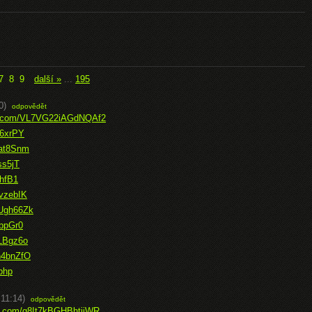
7
8
9
další »
...
195
0)
odpovědět
ice.com/VL7VG22iAGdNQAf2
S6xrPY
2at8Snm
ss5jT
ThfB1
vzebIK
RUgh66Zk
VbpGr0
4LBgz6o
n4bnZfO
php
 11:14)
odpovědět
ce.com/g8It7kBGHBhtjjWR