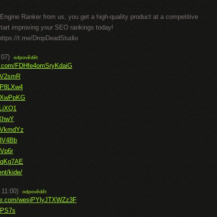
ngine Ranker from us, you get a high-quality product at a competitive
start improving your SEO rankings today!
 https://t.me/DropDeadStudio
:07)
odpovědět
ice.com/FDHfe4omSryKdaiG
C8V2smR
4MP8LXw4
hWXwPpKG
BLjXQ1
CXhwY
7OVkmdYz
88V4Bb
fVp6r
dCqKg7AE
nt/kide/
 11:00)
odpovědět
fice.com/wesjPYlyJTXWZz3F
rrPS7s