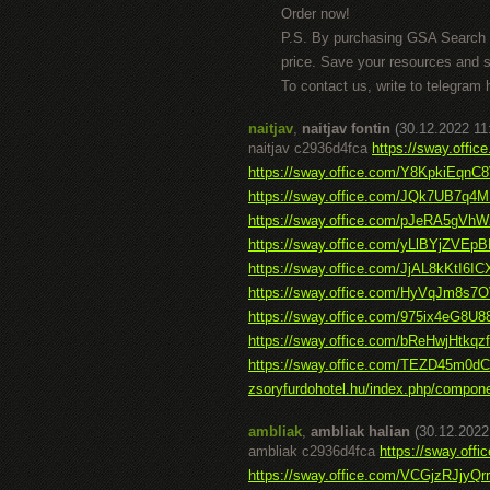
Order now!
P.S. By purchasing GSA Search E
price. Save your resources and 
To contact us, write to telegram
naitjav
,
naitjav fontin
(30.12.2022 11
naitjav c2936d4fca
https://sway.off
https://sway.office.com/Y8KpkiEqn
https://sway.office.com/JQk7UB7q
https://sway.office.com/pJeRA5gV
https://sway.office.com/yLlBYjZVEp
https://sway.office.com/JjAL8kKtI6I
https://sway.office.com/HyVqJm8s
https://sway.office.com/975ix4eG8U
https://sway.office.com/bReHwjHtkqz
https://sway.office.com/TEZD45m0
zsoryfurdohotel.hu/index.php/compone
ambliak
,
ambliak halian
(30.12.2022
ambliak c2936d4fca
https://sway.of
https://sway.office.com/VCGjzRJjyQ