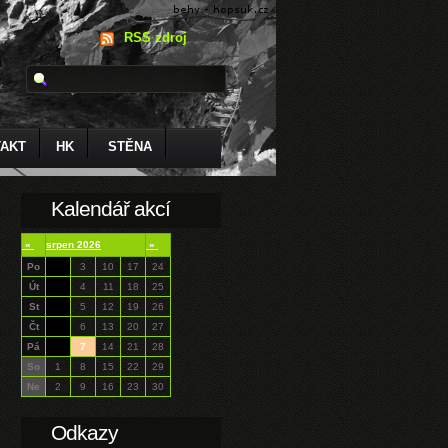
RSS zdroj
AKT
HK
STĚNA
Kalendář akcí
«
srpen 2026
»
Po
3
10
17
24
Út
4
11
18
25
St
5
12
19
26
Čt
6
13
20
27
Pá
7
14
21
28
So
1
8
15
22
29
Ne
2
9
16
23
30
Odkazy