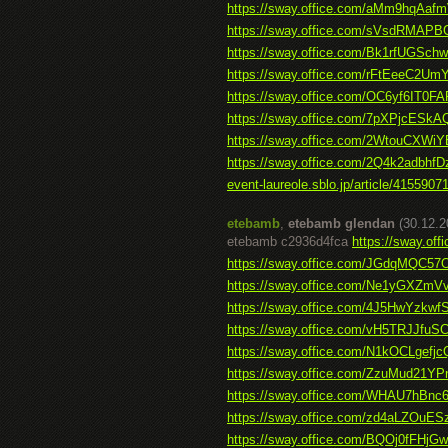
https://sway.office.com/aMm9hqAaf
https://sway.office.com/sVsdRMAPB
https://sway.office.com/Bk1rfUGSch
https://sway.office.com/rFtEeeC2U
https://sway.office.com/OC6yf6IT0F
https://sway.office.com/7pXPjcESk
https://sway.office.com/2WtouCXWiY
https://sway.office.com/2Q4k2adbhfD
event-laureole.sblo.jp/article/4155907
etebamb
,
etebamb glendan
(30.12.2
etebamb c2936d4fca
https://sway.of
https://sway.office.com/JGdqMQC5
https://sway.office.com/Ne1yGXZm
https://sway.office.com/4J5HwYzkwf
https://sway.office.com/vH5TRJJfuS
https://sway.office.com/N1kOCLgefj
https://sway.office.com/ZzuMud21Y
https://sway.office.com/WHAU7hBnc
https://sway.office.com/zd4aLZOuES
https://sway.office.com/BQOj0fFHjG