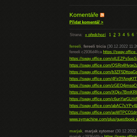
Komentáře
Přidat komentář >
Strana:
« předchozí
1
2
3
4
5
6
fereeli
,
fereeli tricia
(30.12.2022 11:2
fereeli c2936d4fca
https://sway.off
https://sway.office.com/oILEZPs5os
https://sway.office.com/QSRn4Hvqe
https://sway.office.com/b3ZF5DttpaG
https://sway.office.com/4Fir3YAngKf
https://sway.office.com/zGEO4jmspC
https://sway.office.com/XQkv7BmK
https://sway.office.com/c6unYarGLh
https://sway.office.com/abAC7sYPy
https://sway.office.com/aoWTPCO1d
www.symachine.com/plus/guestbook.
marjak
,
marjak xytomer
(30.12.2022
marjak c2936d4fca
https://sway.offi