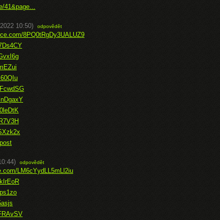
e/41&page...
.2022 10:50)
odpovědět
office.com/8PQ0tRgDy3UALUZ9
Y7Ds4CY
GvxI6g
NmEZui
x60QIu
dBFcwdSG
xYnDgaxY
0leDtK
BR7V3H
mSXzk2x
post
10:44)
odpovědět
ice.com/LM6cYydLL5mLl2iu
kIrEoR
Yps1zo
5asjs
CFRAvSV