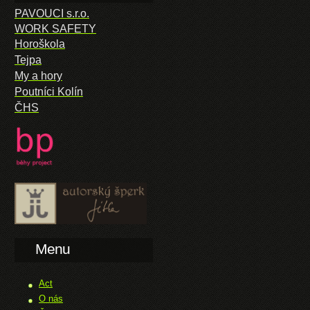
PAVOUCI s.r.o.
WORK SAFETY
Horoškola
Tejpa
My a hory
Poutníci Kolín
ČHS
Menu
Act
O nás