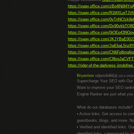
https://sway.office.com/zBo4lNi84YnA
https://sway.office.com/R1MXLwTJ
https://sway.office.com/0vTnNCfzk9
https://sway.office.com/Dv90vkbTQ8
https://sway.office.com/0iOEp43NOo
https://sway.office.com/JKJYBaE00
https://sway.office.com/JwEbaL5nz
https://sway.office.com/CN6Fp8mq6rq
https://sway.office.com/Cl8sgJaCVF
https://rider-of-the-darkness.jimdofree
Bryanlew
odpověděl(a)
(19.4.2024
Supercharge Your SEO with Our
Want to improve your SEO rank
Engine Ranker are just what you
What do our databases include?
• Active links: Get access to cons
guestbooks, blogs, and more. No
• Verified and identified links:
identified links, categorized by 