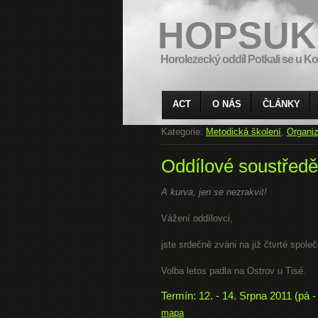
HOPSUK
Horolezecký oddíl Potkali se u Ko
ACT
O NÁS
ČLÁNKY
Kategorie:
Metodická školení
,
Organiz
Oddílové soustředě
A kurva, jen se nezrakvit!
Vážení oddílovci,
jste srdečně zváni na již čtvrté spole
Volba letos padla na Ostrov u Tisé.
Termín: 12. - 14. Srpna 2011 (pá -
mapa