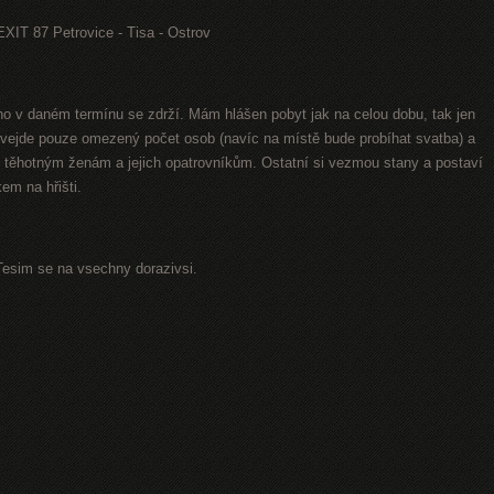
 EXIT 87 Petrovice - Tisa - Ostrov
uho v daném termínu se zdrží. Mám hlášen pobyt jak na celou dobu, tak jen
 vejde pouze omezený počet osob (navíc na místě bude probíhat svatba) a
těhotným ženám a jejich opatrovníkům. Ostatní si vezmou stany a postaví
em na hřišti.
Tesim se na vsechny dorazivsi.