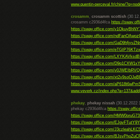
www.quentin-perceval.fr/chine/?q=nod
crosamm
,
crosamm scottish
(30.12
crosamm c2936d4fca
https://sway.
https://sway.office.com/v1OkuyBhN
https://sway.office.com/ndFanOAwoz
https://sway.office.com/GaD9hfjyvZ
https://sway.office.com/eTGIP76KTz
https://sway.office.com/LXYKAVks
https://sway.office.com/D9q1CXW1
https://sway.office.com/v0JWEIbRVQ
https://sway.office.com/xt2v9soOJe
https://sway.office.com/aP618t6wP
www.veverk.cz/index.php?a=137&add
phekay
,
phekay nissah
(30.12.2022 
phekay c2936d4fca
https://sway.off
https://sway.office.com/HMW0oruG73
https://sway.office.com/EJgvFTutY9
https://sway.office.com/J3czleahLKC
https://sway.office.com/BJsvPhoZu