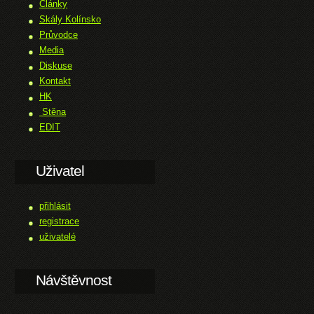
Články
Skály Kolínsko
Průvodce
Media
Diskuse
Kontakt
HK
Stěna
EDIT
Uživatel
přihlásit
registrace
uživatelé
Návštěvnost