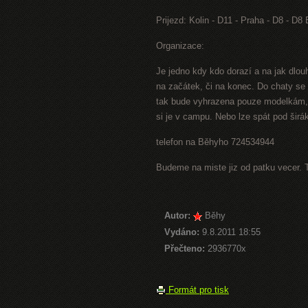
Prijezd: Kolin - D11 - Praha - D8 - D8
Organizace:
Je jedno kdy kdo dorazí a na jak dlo
na začátek, či na konec. Do chaty se
tak bude vyhrazena pouze modelkám, 
si je v campu. Nebo lze spát pod širák
telefon na Běhyho 724534944
Budeme na miste jiz od patku vecer. 
Autor:
Běhy
Vydáno:
9.8.2011 18:55
Přečteno:
2936770x
Formát pro tisk