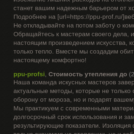
станет вашим надежным барьером от х
Подробнее на [url=https://ppu-prof.ru/]веб
Не откладывайте на потом заботу о ком
Обращайтесь к мастерам своего дела, 
настоящим произведением искусства, к
только тепло. Вместе мы создадим обите
настоящему комфортно!
ppu-profsi
,
Стоимость утепления до
(
Наша команда искусных мастеров заве
актуальные методы, которые не только
оборону от мороза, но и подарят вашем
Мы практикуем с современными матери
долгосрочный срок использования и за
результирующие показатели. Изоляция 