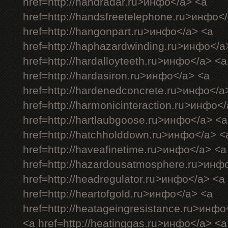
href=http://handradar.ru>инфо</a> <a
href=http://handsfreetelephone.ru>инфо<
href=http://hangonpart.ru>инфо</a> <a
href=http://haphazardwinding.ru>инфо</a
href=http://hardalloyteeth.ru>инфо</a> <a
href=http://hardasiron.ru>инфо</a> <a
href=http://hardenedconcrete.ru>инфо</a
href=http://harmonicinteraction.ru>инфо<
href=http://hartlaubgoose.ru>инфо</a> <a
href=http://hatchholddown.ru>инфо</a> <
href=http://haveafinetime.ru>инфо</a> <a
href=http://hazardousatmosphere.ru>инф
href=http://headregulator.ru>инфо</a> <a
href=http://heartofgold.ru>инфо</a> <a
href=http://heatageingresistance.ru>инфо
<a href=http://heatinggas.ru>инфо</a> <a