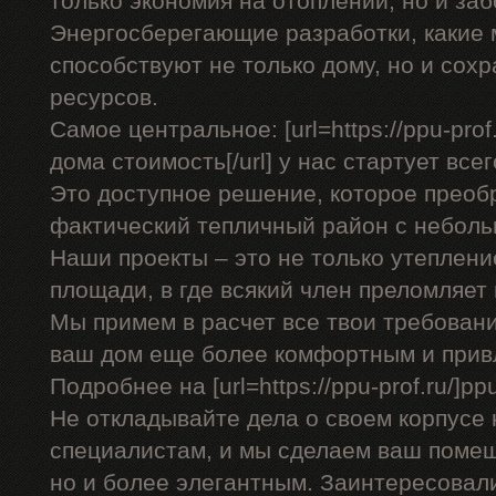
только экономия на отоплении, но и заб
Энергосберегающие разработки, какие
способствуют не только дому, но и со
ресурсов.
Самое центральное: [url=https://ppu-pro
дома стоимость[/url] у нас стартует всег
Это доступное решение, которое преоб
фактический тепличный район с небол
Наши проекты – это не только утеплени
площади, в где всякий член преломляет
Мы примем в расчет все твои требован
ваш дом еще более комфортным и прив
Подробнее на [url=https://ppu-prof.ru/]ppu-
Не откладывайте дела о своем корпусе 
специалистам, и мы сделаем ваш помещ
но и более элегантным. Заинтересовал