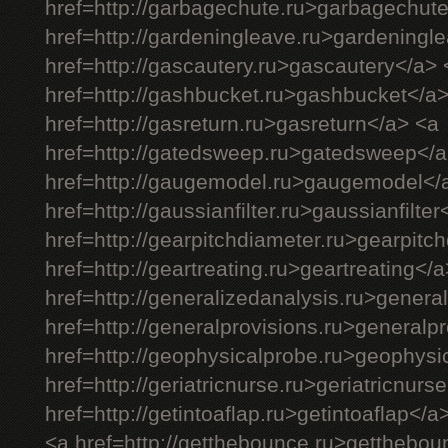
href=http://garbagechute.ru>garbagechut
href=http://gardeningleave.ru>gardeningl
href=http://gascautery.ru>gascautery</a> 
href=http://gashbucket.ru>gashbucket</a
href=http://gasreturn.ru>gasreturn</a> <a
href=http://gatedsweep.ru>gatedsweep</a
href=http://gaugemodel.ru>gaugemodel</
href=http://gaussianfilter.ru>gaussianfilter
href=http://gearpitchdiameter.ru>gearpitc
href=http://geartreating.ru>geartreating</
href=http://generalizedanalysis.ru>genera
href=http://generalprovisions.ru>generalp
href=http://geophysicalprobe.ru>geophysi
href=http://geriatricnurse.ru>geriatricnurs
href=http://getintoaflap.ru>getintoaflap</a
<a href=http://getthebounce.ru>getthebo