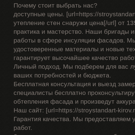
Почему стоит выбрать нас?
доступные цены. [url=https://stroystandar
утепление стен снаружи цена[/url] от 13
практика и мастерство. Наши бригады
работы в сфере инсуляции фасадов. Мы
удостоверенные материалы и новые тех
гарантирует высочайшее качество рабо
Личный подход. Мы подберем для вас л
ваших потребностей и бюджета.
Бесплатная консультация и выезд заме
специалисты бесплатно проконсультиру
обтепления фасада и произведут аккур
Наш сайт: [url=https://stroystandart-kirov.
Гарантия качества. Мы предоставляем 
работ.