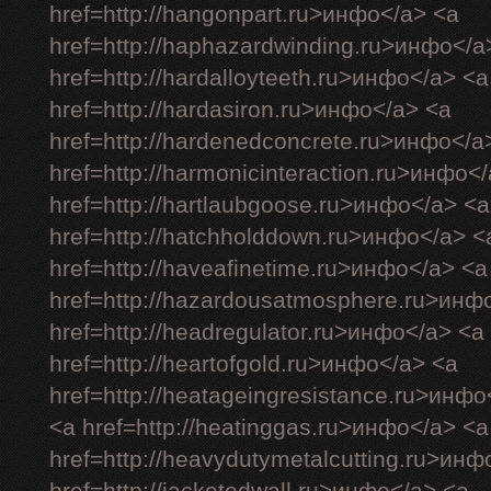
href=http://hangonpart.ru>инфо</a> <a
href=http://haphazardwinding.ru>инфо</a
href=http://hardalloyteeth.ru>инфо</a> <a
href=http://hardasiron.ru>инфо</a> <a
href=http://hardenedconcrete.ru>инфо</a
href=http://harmonicinteraction.ru>инфо<
href=http://hartlaubgoose.ru>инфо</a> <a
href=http://hatchholddown.ru>инфо</a> <
href=http://haveafinetime.ru>инфо</a> <a
href=http://hazardousatmosphere.ru>инф
href=http://headregulator.ru>инфо</a> <a
href=http://heartofgold.ru>инфо</a> <a
href=http://heatageingresistance.ru>инфо
<a href=http://heatinggas.ru>инфо</a> <a
href=http://heavydutymetalcutting.ru>инф