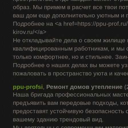
образ. Мы примем в расчет все твои по
ваш дом еще дополнительно уютным и 
Подробнее на <a href=https://ppu-prof.ru/
kirov.ru/</a>
Не откладывайте дела о своем жилище 
квалифицированным работникам, и мы 
только комфортнее, но и стильнее. За
Подробнее о наших делах вы можете уз
пожаловать в пространство уюта и каче
ppu-profsi
,
Ремонт домов утепление
(
Наша бригада профессиональных маст
предъявить вам передовые подходы, ко
предоставят устойчивую безопасность о
вашему зданию трендовый вид.
Мы деятельны с современными материа