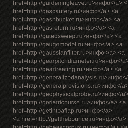
href=http://gardeningleave.ru>инфо</a> <
href=http://gascautery.ru>инфо</a> <a
href=http://gashbucket.ru>инфо</a> <a
href=http://gasreturn.ru>инфо</a> <a
href=http://gatedsweep.ru>инфо</a> <a
href=http://gaugemodel.ru>инфо</a> <a
href=http://gaussianfilter.ru>инфо</a> <a
href=http://gearpitchdiameter.ru>инфо</a
href=http://geartreating.ru>инфо</a> <a
href=http://generalizedanalysis.ru>инфо<
href=http://generalprovisions.ru>инфо</a
href=http://geophysicalprobe.ru>инфо</a
href=http://geriatricnurse.ru>инфо</a> <a
href=http://getintoaflap.ru>инфо</a>
<a href=http://getthebounce.ru>инфо</a>
href=http://habeascorpus.ru>инфо</a> <a