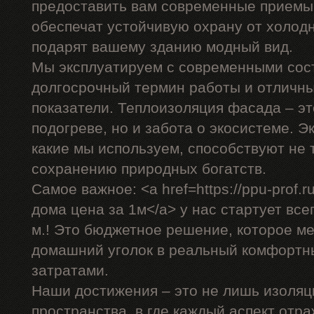
предоставить вам современные приемы,
обеспечат устойчивую охрану от холодн
подарят вашему зданию модный вид.
Мы эксплуатируем с современными сос
долгосрочный термин работы и отличн
показатели. Теплоизоляция фасада – эт
подогреве, но и забота о экосистеме. 
какие мы используем, способствуют не 
сохранению природных богатств.
Самое важное: <a href=https://ppu-prof
дома цена за 1м</a> у нас стартует всег
м.! Это бюджетное решение, которое м
домашний уголок в реальный комфортн
затратами.
Наши достижения – это не лишь изоляц
пространства, в где каждый аспект отр