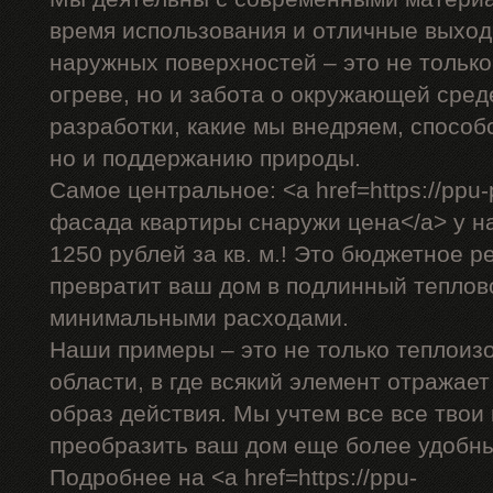
время использования и отличные выход
наружных поверхностей – это не только
огреве, но и забота о окружающей сре
разработки, какие мы внедряем, способ
но и поддержанию природы.
Самое центральное: <a href=https://ppu-
фасада квартиры снаружи цена</a> у на
1250 рублей за кв. м.! Это бюджетное р
превратит ваш дом в подлинный теплов
минимальными расходами.
Наши примеры – это не только теплоиз
области, в где всякий элемент отражае
образ действия. Мы учтем все все твои
преобразить ваш дом еще более удобн
Подробнее на <a href=https://ppu-