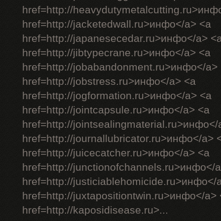
href=http://heavydutymetalcutting.ru>инф
href=http://jacketedwall.ru>инфо</a> <a
href=http://japanesecedar.ru>инфо</a> <
href=http://jibtypecrane.ru>инфо</a> <a
href=http://jobabandonment.ru>инфо</a>
href=http://jobstress.ru>инфо</a> <a
href=http://jogformation.ru>инфо</a> <a
href=http://jointcapsule.ru>инфо</a> <a
href=http://jointsealingmaterial.ru>инфо<
href=http://journallubricator.ru>инфо</a> 
href=http://juicecatcher.ru>инфо</a> <a
href=http://junctionofchannels.ru>инфо</
href=http://justiciablehomicide.ru>инфо</
href=http://juxtapositiontwin.ru>инфо</a>
href=http://kaposidisease.ru>...