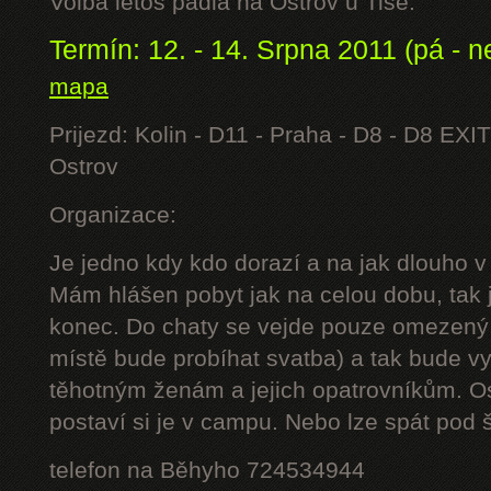
Volba letos padla na Ostrov u Tisé.
Termín: 12. - 14. Srpna 2011 (pá - n
mapa
Prijezd: Kolin - D11 - Praha - D8 - D8 EXIT
Ostrov
Organizace:
Je jedno kdy kdo dorazí a na jak dlouho v
Mám hlášen pobyt jak na celou dobu, tak j
konec. Do chaty se vejde pouze omezený 
místě bude probíhat svatba) a tak bude 
těhotným ženám a jejich opatrovníkům. Os
postaví si je v campu. Nebo lze spát pod š
telefon na Běhyho 724534944