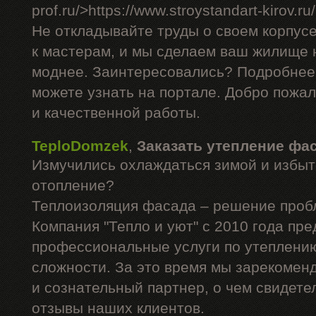
prof.ru/>https://www.stroystandart-kirov.ru
Не откладывайте труды о своем корпус
к мастерам, и мы сделаем ваш жилище н
моднее. Заинтересовались? Подробнее
можете узнать на портале. Добро пожа
и качественной работы.
TeploDomzek
,
Заказать утепление фа
Измучились охлаждаться зимой и избыт
отопление?
Теплоизоляция фасада – решение проб
Компания "Тепло и уют" с 2010 года пре
профессиональные услуги по утеплени
сложности. За это время мы зарекомен
и сознательный партнер, о чем свидет
отзывы наших клиентов.