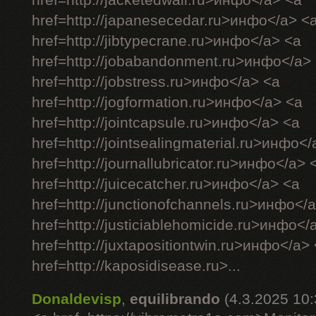
href=http://jacketedwall.ru>инфо</a> <a
href=http://japanesecedar.ru>инфо</a> <
href=http://jibtypecrane.ru>инфо</a> <a
href=http://jobabandonment.ru>инфо</a>
href=http://jobstress.ru>инфо</a> <a
href=http://jogformation.ru>инфо</a> <a
href=http://jointcapsule.ru>инфо</a> <a
href=http://jointsealingmaterial.ru>инфо<
href=http://journallubricator.ru>инфо</a> 
href=http://juicecatcher.ru>инфо</a> <a
href=http://junctionofchannels.ru>инфо</
href=http://justiciablehomicide.ru>инфо</
href=http://juxtapositiontwin.ru>инфо</a>
href=http://kaposidisease.ru>...
Donaldevisp
,
equilibrando
(4.3.2025 10: