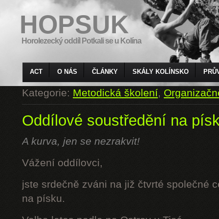
HOPSUK
Horolezecký oddíl Potkali se u Kolína
ACT
O NÁS
ČLÁNKY
SKÁLY KOLÍNSKO
PRŮ
Kategorie:
Metodická školení
,
Organizačn
Oddílové soustředění na pís
A kurva, jen se nezrakvit!
Vážení oddílovci,
jste srdečně zváni na již čtvrté společné 
na písku.