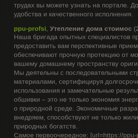
трудах вы можете узнать на портале. Д
удобства и качественного исполнения.
ppu-profsi
,
Утепление дома стоимос
(
Наша бригада опытных специалистов п
предоставить вам перспективные прием
обеспечивают прочную протекцию от мо
вашему домашнему пространству ориги
Мы деятельны с последовательными с
материалами, сертифицируя долгосроч
использования и замечательные резуль
обшивки – это не только экономия энерг
о природной среде. Экономичные разра
внедряем, способствуют не только жил
природных богатств.
Самое первоочередное: [url=https://ppu-