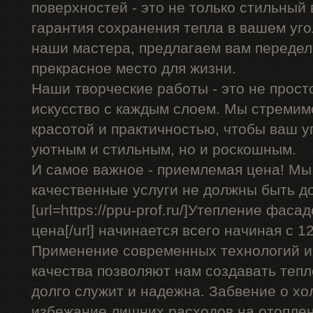
поверхностей - это не только стильный 
гарантия сохранения тепла в вашем уго
наши мастера, предлагаем вам передел
прекрасное место для жизни.
Наши творческие работы - это не прост
искусство с каждым слоем. Мы стремим
красотой и практичностью, чтобы ваш уг
уютным и стильным, но и роскошным.
И самое важное - приемлемая цена! Мы
качественные услуги не должны быть д
[url=https://ppu-prof.ru/]Утепление фас
цена[/url] начинается всего начиная с 12
Применение современных технологий и
качества позволяют нам создавать теп
долго служит и надежна. Забвение о хо
избежание лишних расходов на отоплен