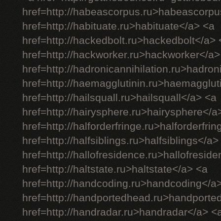
href=http://habeascorpus.ru>habeascorpu
href=http://habituate.ru>habituate</a> <a
href=http://hackedbolt.ru>hackedbolt</a> 
href=http://hackworker.ru>hackworker</a>
href=http://hadronicannihilation.ru>hadron
href=http://haemagglutinin.ru>haemagglut
href=http://hailsquall.ru>hailsquall</a> <a
href=http://hairysphere.ru>hairysphere</a
href=http://halforderfringe.ru>halforderfri
href=http://halfsiblings.ru>halfsiblings</a>
href=http://hallofresidence.ru>hallofresid
href=http://haltstate.ru>haltstate</a> <a
href=http://handcoding.ru>handcoding</a
href=http://handportedhead.ru>handporte
href=http://handradar.ru>handradar</a> <