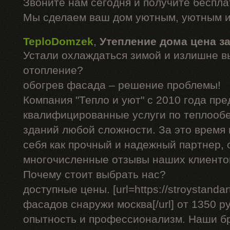
Звоните нам сегодня и получите беспл
Мы сделаем ваш дом уютным, уютным и
TeploDomzek
,
Утепление дома цена з
Устали охлаждаться зимой и излишне в
отопление?
обогрев фасада – решение проблемы!
Компания "Тепло и уют" с 2010 года пре
квалифицированные услуги по теплооб
зданий любой сложности. За это время
себя как прочный и надежный партнер, 
многочисленные отзывы наших клиенто
Почему стоит выбрать нас?
доступные цены. [url=https://stroystandar
фасадов снаружи москва[/url] от 1350 р
опытность и профессионализм. Наши б