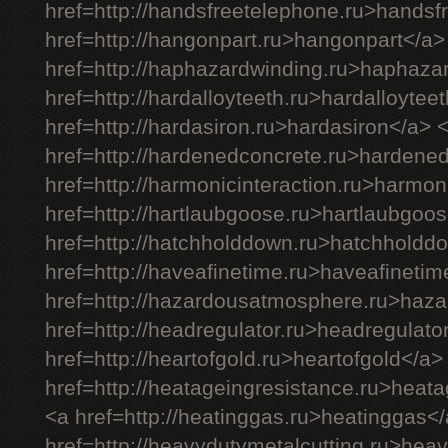
href=http://handsfreetelephone.ru>handsf
href=http://hangonpart.ru>hangonpart</a>
href=http://haphazardwinding.ru>haphaza
href=http://hardalloyteeth.ru>hardalloytee
href=http://hardasiron.ru>hardasiron</a> 
href=http://hardenedconcrete.ru>hardene
href=http://harmonicinteraction.ru>harmon
href=http://hartlaubgoose.ru>hartlaubgoo
href=http://hatchholddown.ru>hatchholdd
href=http://haveafinetime.ru>haveafineti
href=http://hazardousatmosphere.ru>haz
href=http://headregulator.ru>headregulato
href=http://heartofgold.ru>heartofgold</a>
href=http://heatageingresistance.ru>heat
<a href=http://heatinggas.ru>heatinggas<
href=http://heavydutymetalcutting.ru>hea