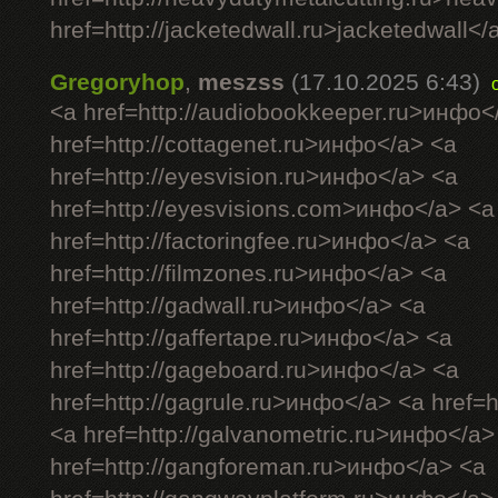
href=http://jacketedwall.ru>jacketedwall</a
Gregoryhop
,
meszss
(17.10.2025 6:43)
<a href=http://audiobookkeeper.ru>инфо<
href=http://cottagenet.ru>инфо</a> <a
href=http://eyesvision.ru>инфо</a> <a
href=http://eyesvisions.com>инфо</a> <a
href=http://factoringfee.ru>инфо</a> <a
href=http://filmzones.ru>инфо</a> <a
href=http://gadwall.ru>инфо</a> <a
href=http://gaffertape.ru>инфо</a> <a
href=http://gageboard.ru>инфо</a> <a
href=http://gagrule.ru>инфо</a> <a href=h
<a href=http://galvanometric.ru>инфо</a>
href=http://gangforeman.ru>инфо</a> <a