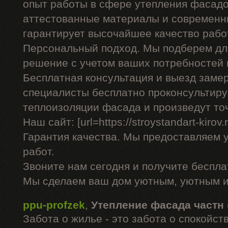
опыт работы в сфере утепления фасадо
аттестованные материалы и современны
гарантирует высочайшее качество рабо
Персональный подход. Мы подберем дл
решение с учетом ваших потребностей 
Бесплатная консультация и выезд заме
специалисты бесплатно проконсультиру
теплоизоляции фасада и произведут то
Наш сайт: [url=https://stroystandart-kirov
Гарантия качества. Мы предоставляем 
работ.
Звоните нам сегодня и получите беспл
Мы сделаем ваш дом уютным, уютным и
ppu-profzek
,
Утепление фасада частн
Забота о жилье - это забота о спокойс