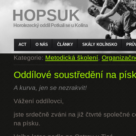
HOPSUK
Horolezecký oddíl Potkali se u Kolína
ACT
O NÁS
ČLÁNKY
SKÁLY KOLÍNSKO
PRŮ
Kategorie:
Metodická školení
,
Organizačn
Oddílové soustředění na pís
A kurva, jen se nezrakvit!
Vážení oddílovci,
jste srdečně zváni na již čtvrté společné 
na písku.