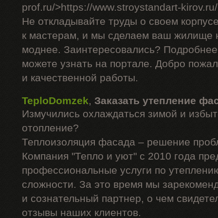
prof.ru/>https://www.stroystandart-kirov.ru
Не откладывайте труды о своем корпус
к мастерам, и мы сделаем ваш жилище н
моднее. Заинтересовались? Подробнее
можете узнать на портале. Добро пожа
и качественной работы.
TeploDomzek
,
Заказать утепление фа
Измучились охлаждаться зимой и избыт
отопление?
Теплоизоляция фасада – решение проб
Компания "Тепло и уют" с 2010 года пре
профессиональные услуги по утеплени
сложности. За это время мы зарекомен
и сознательный партнер, о чем свидет
отзывы наших клиентов.