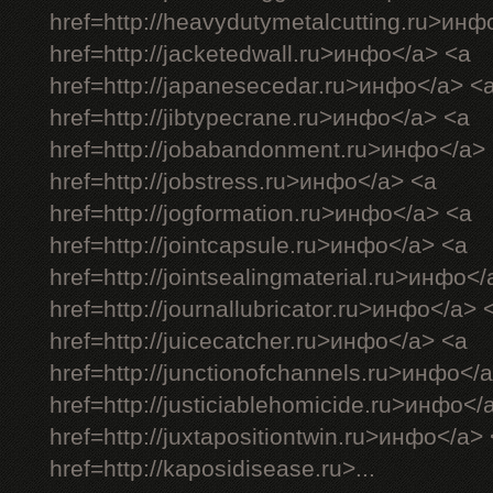
href=http://heavydutymetalcutting.ru>инф
href=http://jacketedwall.ru>инфо</a> <a
href=http://japanesecedar.ru>инфо</a> <
href=http://jibtypecrane.ru>инфо</a> <a
href=http://jobabandonment.ru>инфо</a>
href=http://jobstress.ru>инфо</a> <a
href=http://jogformation.ru>инфо</a> <a
href=http://jointcapsule.ru>инфо</a> <a
href=http://jointsealingmaterial.ru>инфо<
href=http://journallubricator.ru>инфо</a> 
href=http://juicecatcher.ru>инфо</a> <a
href=http://junctionofchannels.ru>инфо</
href=http://justiciablehomicide.ru>инфо</
href=http://juxtapositiontwin.ru>инфо</a>
href=http://kaposidisease.ru>...