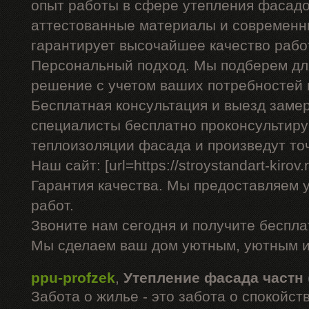
опыт работы в сфере утепления фасадо
аттестованные материалы и современны
гарантирует высочайшее качество рабо
Персональный подход. Мы подберем дл
решение с учетом ваших потребностей 
Бесплатная консультация и выезд заме
специалисты бесплатно проконсультиру
теплоизоляции фасада и произведут то
Наш сайт: [url=https://stroystandart-kirov
Гарантия качества. Мы предоставляем 
работ.
Звоните нам сегодня и получите беспл
Мы сделаем ваш дом уютным, уютным и
ppu-profzek
,
Утепление фасада частн
Забота о жилье - это забота о спокойс