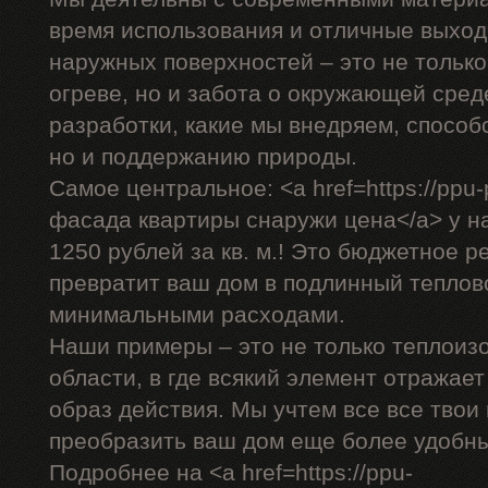
время использования и отличные выход
наружных поверхностей – это не только
огреве, но и забота о окружающей сре
разработки, какие мы внедряем, способ
но и поддержанию природы.
Самое центральное: <a href=https://ppu-
фасада квартиры снаружи цена</a> у на
1250 рублей за кв. м.! Это бюджетное р
превратит ваш дом в подлинный теплов
минимальными расходами.
Наши примеры – это не только теплоиз
области, в где всякий элемент отражае
образ действия. Мы учтем все все твои
преобразить ваш дом еще более удобн
Подробнее на <a href=https://ppu-