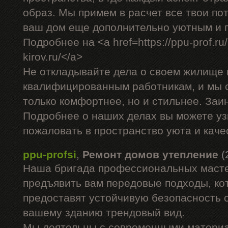
образ. Мы примем в расчет все твои по
ваш дом еще дополнительно уютным и 
Подробнее на <a href=https://ppu-prof.ru/
kirov.ru/</a>
Не откладывайте дела о своем жилище 
квалифицированным работникам, и мы 
только комфортнее, но и стильнее. За
Подробнее о наших делах вы можете уз
пожаловать в пространство уюта и каче
ppu-profsi
,
Ремонт домов утепление
(
Наша бригада профессиональных маст
предъявить вам передовые подходы, ко
предоставят устойчивую безопасность о
вашему зданию трендовый вид.
Мы деятельны с современными материа