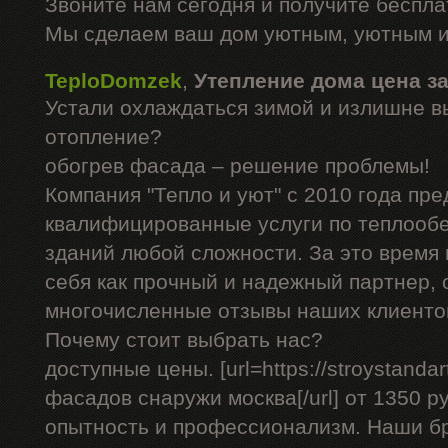
Звоните нам сегодня и получите беспл
Мы сделаем ваш дом уютным, уютным и
TeploDomzek
,
Утепление дома цена з
Устали охлаждаться зимой и излишне в
отопление?
обогрев фасада – решение проблемы!
Компания "Тепло и уют" с 2010 года пре
квалифицированные услуги по теплооб
зданий любой сложности. За это время
себя как прочный и надежный партнер, 
многочисленные отзывы наших клиенто
Почему стоит выбрать нас?
доступные цены. [url=https://stroystandar
фасадов снаружи москва[/url] от 1350 р
опытность и профессионализм. Наши б