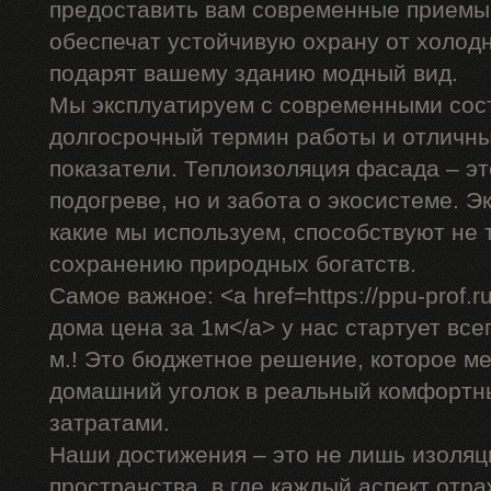
предоставить вам современные приемы,
обеспечат устойчивую охрану от холодн
подарят вашему зданию модный вид.
Мы эксплуатируем с современными сос
долгосрочный термин работы и отличн
показатели. Теплоизоляция фасада – эт
подогреве, но и забота о экосистеме. 
какие мы используем, способствуют не 
сохранению природных богатств.
Самое важное: <a href=https://ppu-prof
дома цена за 1м</a> у нас стартует всег
м.! Это бюджетное решение, которое м
домашний уголок в реальный комфортн
затратами.
Наши достижения – это не лишь изоляц
пространства, в где каждый аспект отр