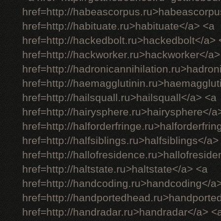
href=http://habeascorpus.ru>habeascorpu
href=http://habituate.ru>habituate</a> <a
href=http://hackedbolt.ru>hackedbolt</a> 
href=http://hackworker.ru>hackworker</a>
href=http://hadronicannihilation.ru>hadron
href=http://haemagglutinin.ru>haemagglut
href=http://hailsquall.ru>hailsquall</a> <a
href=http://hairysphere.ru>hairysphere</a
href=http://halforderfringe.ru>halforderfri
href=http://halfsiblings.ru>halfsiblings</a>
href=http://hallofresidence.ru>hallofresid
href=http://haltstate.ru>haltstate</a> <a
href=http://handcoding.ru>handcoding</a
href=http://handportedhead.ru>handporte
href=http://handradar.ru>handradar</a> <