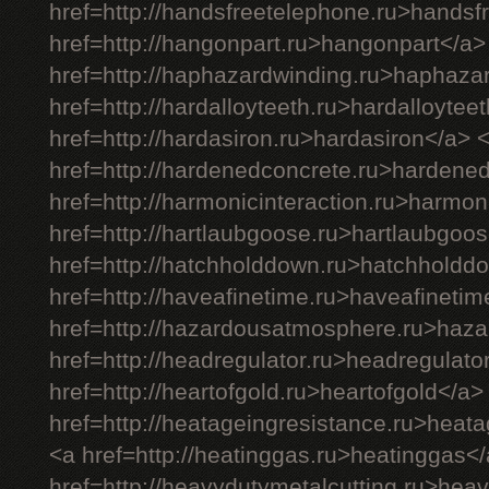
href=http://handsfreetelephone.ru>handsf
href=http://hangonpart.ru>hangonpart</a>
href=http://haphazardwinding.ru>haphaza
href=http://hardalloyteeth.ru>hardalloytee
href=http://hardasiron.ru>hardasiron</a> 
href=http://hardenedconcrete.ru>hardene
href=http://harmonicinteraction.ru>harmon
href=http://hartlaubgoose.ru>hartlaubgoo
href=http://hatchholddown.ru>hatchholdd
href=http://haveafinetime.ru>haveafineti
href=http://hazardousatmosphere.ru>haz
href=http://headregulator.ru>headregulato
href=http://heartofgold.ru>heartofgold</a>
href=http://heatageingresistance.ru>heat
<a href=http://heatinggas.ru>heatinggas<
href=http://heavydutymetalcutting.ru>hea