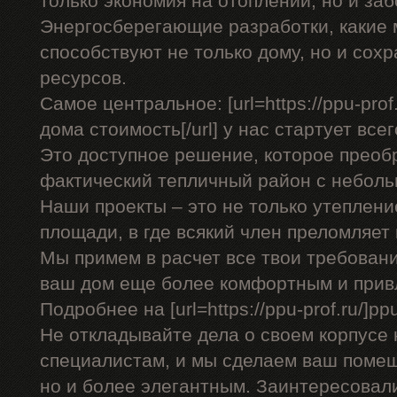
только экономия на отоплении, но и заб
Энергосберегающие разработки, какие
способствуют не только дому, но и со
ресурсов.
Самое центральное: [url=https://ppu-pro
дома стоимость[/url] у нас стартует всег
Это доступное решение, которое преоб
фактический тепличный район с небол
Наши проекты – это не только утеплени
площади, в где всякий член преломляет
Мы примем в расчет все твои требован
ваш дом еще более комфортным и прив
Подробнее на [url=https://ppu-prof.ru/]ppu-
Не откладывайте дела о своем корпусе 
специалистам, и мы сделаем ваш помещ
но и более элегантным. Заинтересовал