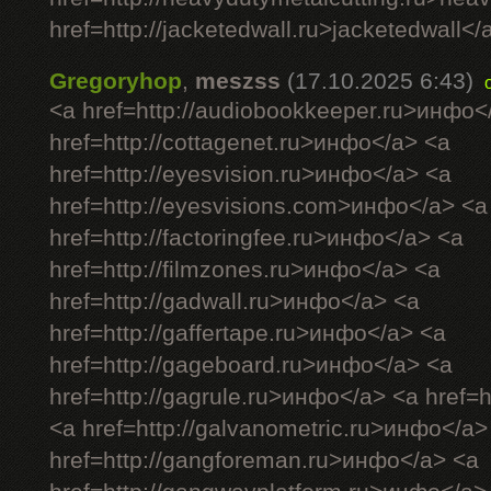
href=http://jacketedwall.ru>jacketedwall</a
Gregoryhop
,
meszss
(17.10.2025 6:43)
<a href=http://audiobookkeeper.ru>инфо<
href=http://cottagenet.ru>инфо</a> <a
href=http://eyesvision.ru>инфо</a> <a
href=http://eyesvisions.com>инфо</a> <a
href=http://factoringfee.ru>инфо</a> <a
href=http://filmzones.ru>инфо</a> <a
href=http://gadwall.ru>инфо</a> <a
href=http://gaffertape.ru>инфо</a> <a
href=http://gageboard.ru>инфо</a> <a
href=http://gagrule.ru>инфо</a> <a href=h
<a href=http://galvanometric.ru>инфо</a>
href=http://gangforeman.ru>инфо</a> <a