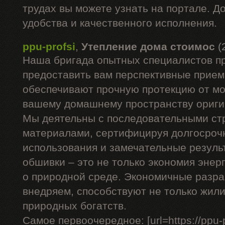
трудах вы можете узнать на портале. Д
удобства и качественного исполнения.
ppu-profsi
,
Утепление дома стоимос
(
Наша бригада опытных специалистов п
предоставить вам перспективные прием
обеспечивают прочную протекцию от мо
вашему домашнему пространству ориги
Мы деятельны с последовательными с
материалами, сертифицируя долгосроч
использования и замечательные резуль
обшивки – это не только экономия энерг
о природной среде. Экономичные разра
внедряем, способствуют не только жил
природных богатств.
Самое первоочередное: [url=https://ppu-