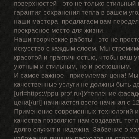
поверхностей - это не только стильный 
гарантия сохранения тепла в вашем уго
наши мастера, предлагаем вам передел
прекрасное место для жизни.
Наши творческие работы - это не прост
искусство с каждым слоем. Мы стремим
красотой и практичностью, чтобы ваш уг
уютным и стильным, но и роскошным.
И самое важное - приемлемая цена! Мы
качественные услуги не должны быть д
[url=https://ppu-prof.ru/]Утепление фас
цена[/url] начинается всего начиная с 12
Применение современных технологий и
качества позволяют нам создавать теп
долго служит и надежна. Забвение о хо
избежание лишних расходов на отоплен