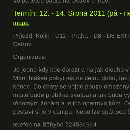
Volba letos padla na Ostrov u Tisé.
Termín: 12. - 14. Srpna 2011 (pá - n
mapa
Prijezd: Kolin - D11 - Praha - D8 - D8 EXIT
Ostrov
Organizace:
Je jedno kdy kdo dorazí a na jak dlouho v
Mám hlášen pobyt jak na celou dobu, tak j
konec. Do chaty se vejde pouze omezený 
místě bude probíhat svatba) a tak bude 
těhotným ženám a jejich opatrovníkům. Os
postaví si je v campu. Nebo lze spát pod š
telefon na Běhyho 724534944