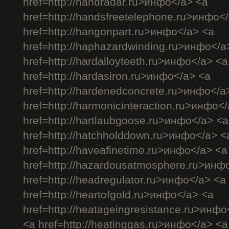
href=http://handradar.ru>инфо</a> <a
href=http://handsfreetelephone.ru>инфо<
href=http://hangonpart.ru>инфо</a> <a
href=http://haphazardwinding.ru>инфо</a
href=http://hardalloyteeth.ru>инфо</a> <a
href=http://hardasiron.ru>инфо</a> <a
href=http://hardenedconcrete.ru>инфо</a
href=http://harmonicinteraction.ru>инфо<
href=http://hartlaubgoose.ru>инфо</a> <a
href=http://hatchholddown.ru>инфо</a> <
href=http://haveafinetime.ru>инфо</a> <a
href=http://hazardousatmosphere.ru>инф
href=http://headregulator.ru>инфо</a> <a
href=http://heartofgold.ru>инфо</a> <a
href=http://heatageingresistance.ru>инфо
<a href=http://heatinggas.ru>инфо</a> <a