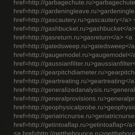
href=http://garbagechute.ru>garbagechut
href=http://gardeningleave.ru>gardeningl
href=http://gascautery.ru>gascautery</a> 
href=http://gashbucket.ru>gashbucket</a
href=http://gasreturn.ru>gasreturn</a> <a
href=http://gatedsweep.ru>gatedsweep</a
href=http://gaugemodel.ru>gaugemodel</
href=http://gaussianfilter.ru>gaussianfilter
href=http://gearpitchdiameter.ru>gearpitc
href=http://geartreating.ru>geartreating</
href=http://generalizedanalysis.ru>genera
href=http://generalprovisions.ru>generalp
href=http://geophysicalprobe.ru>geophysi
href=http://geriatricnurse.ru>geriatricnurs
href=http://getintoaflap.ru>getintoaflap</a
<a href=http://getthebounce.ru>getthebo