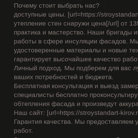
Почему стоит выбрать нас?
доступные цены. [url=https://stroystandar
утепление стен снаружи цена[/url] от 13
практика и мастерство. Наши бригады
работы в сфере инсуляции фасадов. Мы
удостоверенные материалы и новые тех
гарантирует высочайшее качество рабо
Личный подход. Мы подберем для вас л
ваших потребностей и бюджета.
Бесплатная консультация и выезд заме
специалисты бесплатно проконсультиру
обтепления фасада и произведут аккур
Наш сайт: [url=https://stroystandart-kirov.
Гарантия качества. Мы предоставляем 
работ.