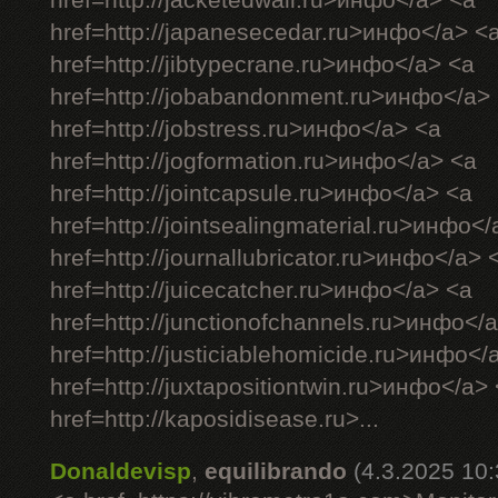
href=http://jacketedwall.ru>инфо</a> <a
href=http://japanesecedar.ru>инфо</a> <
href=http://jibtypecrane.ru>инфо</a> <a
href=http://jobabandonment.ru>инфо</a>
href=http://jobstress.ru>инфо</a> <a
href=http://jogformation.ru>инфо</a> <a
href=http://jointcapsule.ru>инфо</a> <a
href=http://jointsealingmaterial.ru>инфо<
href=http://journallubricator.ru>инфо</a> 
href=http://juicecatcher.ru>инфо</a> <a
href=http://junctionofchannels.ru>инфо</
href=http://justiciablehomicide.ru>инфо</
href=http://juxtapositiontwin.ru>инфо</a>
href=http://kaposidisease.ru>...
Donaldevisp
,
equilibrando
(4.3.2025 10: