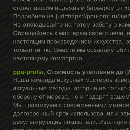
станет вашим надежным барьером от х
Подробнее на [url=https://ppu-prof.ru/]веб
Не откладывайте на потом заботу о ком
Обращайтесь к мастерам своего дела, 
настоящим произведением искусства, к
только тепло. Вместе мы создадим обите
настоящему комфортно!
ppu-profsi
,
Стоимость утепления до
(
Наша команда искусных мастеров заве
актуальные методы, которые не только
оборону от мороза, но и подарят вашем
Мы практикуем с современными матери
долгосрочный срок использования и за
результирующие показатели. Изоляция 