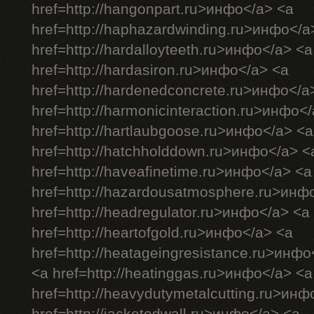
href=http://hangonpart.ru>инфо</a> <a
href=http://haphazardwinding.ru>инфо</a
href=http://hardalloyteeth.ru>инфо</a> <a
href=http://hardasiron.ru>инфо</a> <a
href=http://hardenedconcrete.ru>инфо</a
href=http://harmonicinteraction.ru>инфо<
href=http://hartlaubgoose.ru>инфо</a> <a
href=http://hatchholddown.ru>инфо</a> <
href=http://haveafinetime.ru>инфо</a> <a
href=http://hazardousatmosphere.ru>инф
href=http://headregulator.ru>инфо</a> <a
href=http://heartofgold.ru>инфо</a> <a
href=http://heatageingresistance.ru>инфо
<a href=http://heatinggas.ru>инфо</a> <a
href=http://heavydutymetalcutting.ru>инф