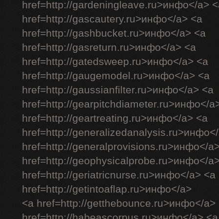
href=http://gardeningleave.ru>инфо</a> <
href=http://gascautery.ru>инфо</a> <a
href=http://gashbucket.ru>инфо</a> <a
href=http://gasreturn.ru>инфо</a> <a
href=http://gatedsweep.ru>инфо</a> <a
href=http://gaugemodel.ru>инфо</a> <a
href=http://gaussianfilter.ru>инфо</a> <a
href=http://gearpitchdiameter.ru>инфо</a
href=http://geartreating.ru>инфо</a> <a
href=http://generalizedanalysis.ru>инфо<
href=http://generalprovisions.ru>инфо</a
href=http://geophysicalprobe.ru>инфо</a
href=http://geriatricnurse.ru>инфо</a> <a
href=http://getintoaflap.ru>инфо</a>
<a href=http://getthebounce.ru>инфо</a>
href=http://habeascorpus.ru>инфо</a> <a