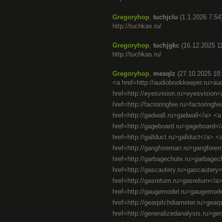
Gregoryhop
,
tuchjclu
(1.1.2026 7:54
http://tuchkas.ru/
Gregoryhop
,
tuchjgkc
(16.12.2025 1
http://tuchkas.ru/
Gregoryhop
,
mesqlz
(27.10.2025 18:
<a href=http://audiobookkeeper.ru>au
href=http://eyesvision.ru>eyesvision
href=http://factoringfee.ru>factoring
href=http://gadwall.ru>gadwall</a> <a
href=http://gageboard.ru>gageboard</
href=http://gallduct.ru>gallduct</a> 
href=http://gangforeman.ru>gangfore
href=http://garbagechute.ru>garbagec
href=http://gascautery.ru>gascautery
href=http://gasreturn.ru>gasreturn</
href=http://gaugemodel.ru>gaugemodel<
href=http://gearpitchdiameter.ru>gear
href=http://generalizedanalysis.ru>ge