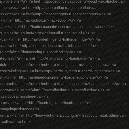
ralprovisions</a> <a href=http://geophysicalprobe.ru>geophysicalprobe</a>
ricnurse</a> <a href=http://getintoaflap.ru>getintoaflap</a>
hebounce</a> <a href=http://habeascorpus.ru>habeascorpus</a> <a
> <a href=http://hackedbolt.ru>hackedbolt</a> <a
/a> <a href=http://hadronicannihilation.ru>hadronicannihilation</a> <a
utinin</a> <a href=http://hailsquall.ru>hailsquall</a> <a
</a> <a href=http://halforderfringe.ru>halforderfringe</a> <a
gs</a> <a href=http://hallofresidence.ru>hallofresidence</a> <a
> <a href=http://handcoding.ru>handcoding</a> <a
rtedhead</a> <a href=http://handradar.ru>handradar</a> <a
ndsfreetelephone</a> <a href=http://hangonpart.ru>hangonpart</a> <a
zardwinding</a> <a href=http://hardalloyteeth.ru>hardalloyteeth</a> <a
</a> <a href=http://hardenedconcrete.ru>hardenedconcrete</a> <a
rmonicinteraction</a> <a href=http://hartlaubgoose.ru>hartlaubgoose</a> <a
lddown</a> <a href=http://haveafinetime.ru>haveafinetime</a> <a
>hazardousatmosphere</a> <a
lator</a> <a href=http://heartofgold.ru>heartofgold</a> <a
heatageingresistance</a>
gas</a> <a href=http://heavydutymetalcutting.ru>heavydutymetalcutting</a>
dwall</a> <a href=...