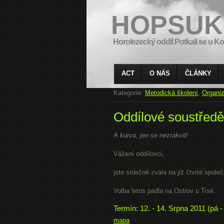
HOPSUK
Horolezecký oddíl Potkali se u Ko
ACT
O NÁS
ČLÁNKY
Kategorie:
Metodická školení
,
Organiz
Oddílové soustředě
A kurva, jen se nezrakvit!
Vážení oddílovci,
jste srdečně zváni na již čtvrté spole
Volba letos padla na Ostrov u Tisé.
Termín: 12. - 14. Srpna 2011 (pá -
mapa