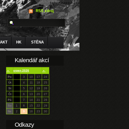
RSS zdroj
AKT
HK
STĚNA
Kalendář akcí
«
srpen 2026
»
Po
3
10
17
24
Út
4
11
18
25
St
5
12
19
26
Čt
6
13
20
27
Pá
7
14
21
28
So
1
8
15
22
29
Ne
2
9
16
23
30
Odkazy