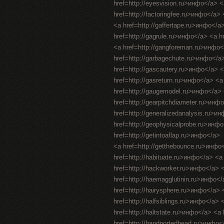
href=http://eyesvision.ru>инфо</a> 
href=http://factoringfee.ru>инфо</a>
<a href=http://gaffertape.ru>инфо</a
href=http://gagrule.ru>инфо</a> <a h
<a href=http://gangforeman.ru>инфо<
href=http://garbagechute.ru>инфо</a
href=http://gascautery.ru>инфо</a> 
href=http://gasreturn.ru>инфо</a> <
href=http://gaugemodel.ru>инфо</a> <
href=http://gearpitchdiameter.ru>инф
href=http://generalizedanalysis.ru>и
href=http://geophysicalprobe.ru>инфо
href=http://getintoaflap.ru>инфо</a>
<a href=http://getthebounce.ru>инфо
href=http://habituate.ru>инфо</a> <a
href=http://hackworker.ru>инфо</a> <
href=http://haemagglutinin.ru>инфо</
href=http://hairysphere.ru>инфо</a> <
href=http://halfsiblings.ru>инфо</a> 
href=http://haltstate.ru>инфо</a> <a
href=http://handportedhead.ru>инфо<