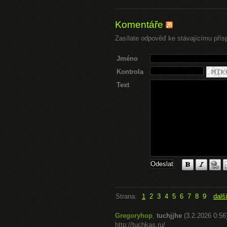
Komentáře
Zasílate odpověď ke stávajícímu přís
Jméno
Kontrola
Text
Strana:
1
2
3
4
5
6
7
8
9
dalš
Gregoryhop
,
tuchjjhe
(3.2.2026 0:56
http://tuchkas.ru/