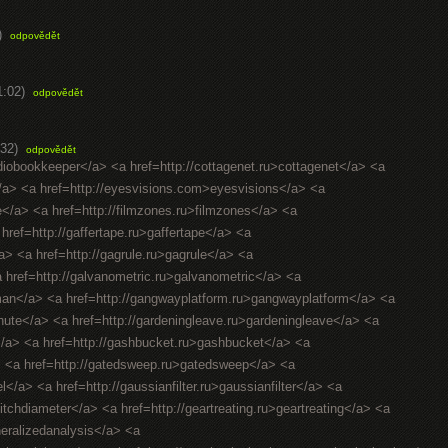
)
odpovědět
1:02)
odpovědět
32)
odpovědět
diobookkeeper</a> <a href=http://cottagenet.ru>cottagenet</a> <a
</a> <a href=http://eyesvisions.com>eyesvisions</a> <a
fee</a> <a href=http://filmzones.ru>filmzones</a> <a
 href=http://gaffertape.ru>gaffertape</a> <a
a> <a href=http://gagrule.ru>gagrule</a> <a
<a href=http://galvanometric.ru>galvanometric</a> <a
man</a> <a href=http://gangwayplatform.ru>gangwayplatform</a> <a
hute</a> <a href=http://gardeningleave.ru>gardeningleave</a> <a
</a> <a href=http://gashbucket.ru>gashbucket</a> <a
a> <a href=http://gatedsweep.ru>gatedsweep</a> <a
/a> <a href=http://gaussianfilter.ru>gaussianfilter</a> <a
pitchdiameter</a> <a href=http://geartreating.ru>geartreating</a> <a
neralizedanalysis</a> <a