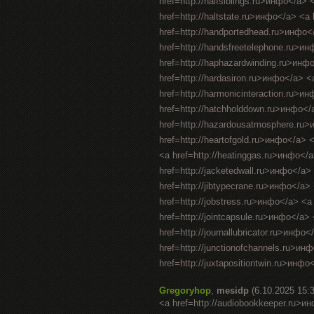
href=http://halfsiblings.ru>инфо</a> 
href=http://haltstate.ru>инфо</a> <a
href=http://handportedhead.ru>инфо<
href=http://handsfreetelephone.ru>и
href=http://haphazardwinding.ru>инфо
href=http://hardasiron.ru>инфо</a> <
href=http://harmonicinteraction.ru>и
href=http://hatchholddown.ru>инфо</
href=http://hazardousatmosphere.ru>
href=http://heartofgold.ru>инфо</a> 
<a href=http://heatinggas.ru>инфо</
href=http://jacketedwall.ru>инфо</a>
href=http://jibtypecrane.ru>инфо</a
href=http://jobstress.ru>инфо</a> <a
href=http://jointcapsule.ru>инфо</a> 
href=http://journallubricator.ru>инфо
href=http://junctionofchannels.ru>ин
href=http://juxtapositiontwin.ru>инфо<
Gregoryhop
,
mesidp
(6.10.2025 15:
<a href=http://audiobookkeeper.ru>и