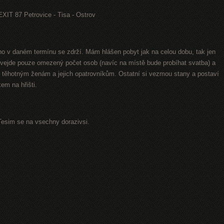
 EXIT 87 Petrovice - Tisa - Ostrov
uho v daném termínu se zdrží. Mám hlášen pobyt jak na celou dobu, tak jen
 vejde pouze omezený počet osob (navíc na místě bude probíhat svatba) a
těhotným ženám a jejich opatrovníkům. Ostatní si vezmou stany a postaví
em na hřišti.
Tesim se na vsechny dorazivsi.