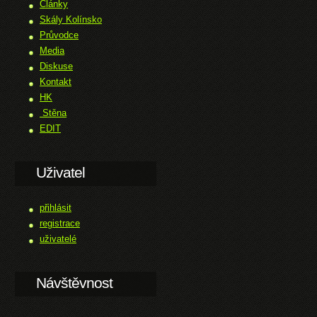
Články
Skály Kolínsko
Průvodce
Media
Diskuse
Kontakt
HK
Stěna
EDIT
Uživatel
přihlásit
registrace
uživatelé
Návštěvnost