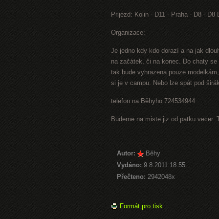
Prijezd: Kolin - D11 - Praha - D8 - D8
Organizace:
Je jedno kdy kdo dorazí a na jak dlo
na začátek, či na konec. Do chaty se
tak bude vyhrazena pouze modelkám, 
si je v campu. Nebo lze spát pod širák
telefon na Běhyho 724534944
Budeme na miste jiz od patku vecer. 
Autor:
Běhy
Vydáno:
9.8.2011 18:55
Přečteno:
2942048x
Formát pro tisk