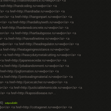
<a href=http://hallofresidence.ru>инфо</a> <a
 href=http://handcoding.ru>инфо</a> <a
/a> <a href=http://handradar.ru>инфо</a> <a
нфо</a> <a href=http://hangonpart.ru>инфо</a> <a
</a> <a href=http://hardalloyteeth.ru>инфо</a> <a
a href=http://hardenedconcrete.ru>инфо</a> <a
нфо</a> <a href=http://hartlaubgoose.ru>инфо</a> <a
a> <a href=http://haveafinetime.ru>инфо</a> <a
инфо</a> <a href=http://headregulator.ru>инфо</a> <a
<a href=http://heatageingresistance.ru>инфо</a>
a> <a href=http://heavydutymetalcutting.ru>инфо</a> <a
 <a href=http://japanesecedar.ru>инфо</a> <a
> <a href=http://jobabandonment.ru>инфо</a> <a
 href=http://jogformation.ru>инфо</a> <a
<a href=http://jointsealingmaterial.ru>инфо</a> <a
</a> <a href=http://juicecatcher.ru>инфо</a> <a
фо</a> <a href=http://justiciablehomicide.ru>инфо</a> <a
/a> <a href=http://kaposidisease.ru>...
36)
odpovědět
нфо</a> <a href=http://cottagenet.ru>инфо</a> <a