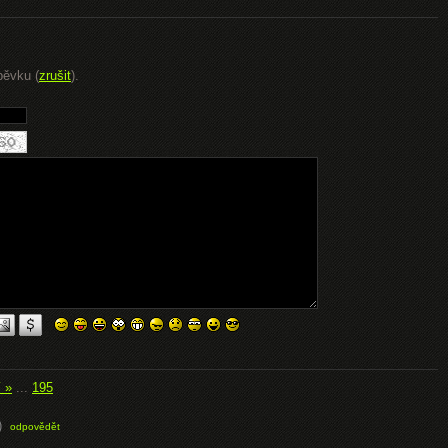
pěvku (
zrušit
).
í »
...
195
)
odpovědět