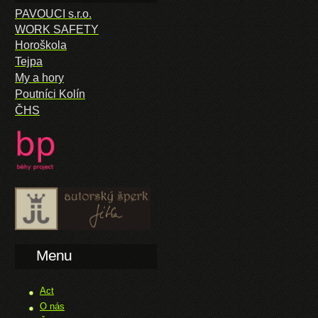
PAVOUCI s.r.o.
WORK SAFETY
Horoškola
Tejpa
My a hory
Poutníci Kolín
ČHS
Menu
Act
O nás