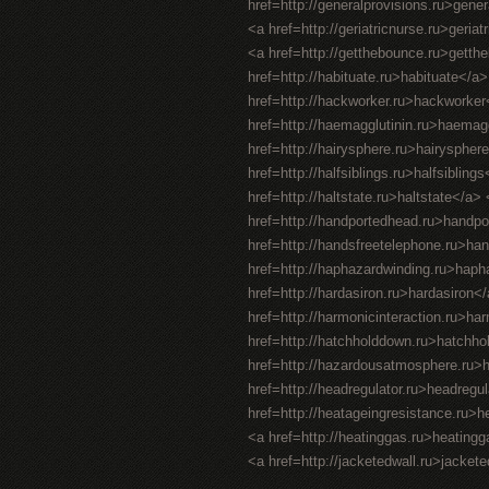
href=http://generalprovisions.ru>gene
<a href=http://geriatricnurse.ru>geriat
<a href=http://getthebounce.ru>gett
href=http://habituate.ru>habituate</a
href=http://hackworker.ru>hackworker<
href=http://haemagglutinin.ru>haemaggl
href=http://hairysphere.ru>hairysphere
href=http://halfsiblings.ru>halfsiblin
href=http://haltstate.ru>haltstate</a
href=http://handportedhead.ru>handpo
href=http://handsfreetelephone.ru>ha
href=http://haphazardwinding.ru>hapha
href=http://hardasiron.ru>hardasiron
href=http://harmonicinteraction.ru>ha
href=http://hatchholddown.ru>hatchho
href=http://hazardousatmosphere.ru
href=http://headregulator.ru>headregu
href=http://heatageingresistance.ru>
<a href=http://heatinggas.ru>heating
<a href=http://jacketedwall.ru>jackete