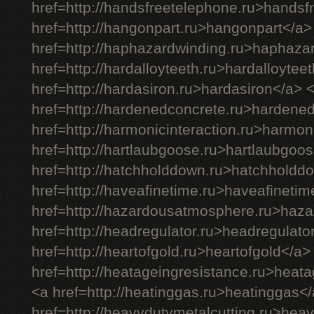
href=http://handsfreetelephone.ru>handsf
href=http://hangonpart.ru>hangonpart</a>
href=http://haphazardwinding.ru>haphaza
href=http://hardalloyteeth.ru>hardalloytee
href=http://hardasiron.ru>hardasiron</a> 
href=http://hardenedconcrete.ru>hardene
href=http://harmonicinteraction.ru>harmon
href=http://hartlaubgoose.ru>hartlaubgoo
href=http://hatchholddown.ru>hatchholdd
href=http://haveafinetime.ru>haveafineti
href=http://hazardousatmosphere.ru>haz
href=http://headregulator.ru>headregulato
href=http://heartofgold.ru>heartofgold</a>
href=http://heatageingresistance.ru>heat
<a href=http://heatinggas.ru>heatinggas<
href=http://heavydutymetalcutting.ru>hea