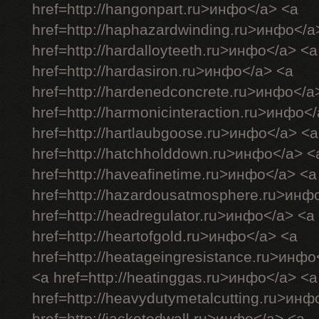
href=http://hangonpart.ru>инфо</a> <a
href=http://haphazardwinding.ru>инфо</a
href=http://hardalloyteeth.ru>инфо</a> <a
href=http://hardasiron.ru>инфо</a> <a
href=http://hardenedconcrete.ru>инфо</a
href=http://harmonicinteraction.ru>инфо<
href=http://hartlaubgoose.ru>инфо</a> <a
href=http://hatchholddown.ru>инфо</a> <
href=http://haveafinetime.ru>инфо</a> <a
href=http://hazardousatmosphere.ru>инф
href=http://headregulator.ru>инфо</a> <a
href=http://heartofgold.ru>инфо</a> <a
href=http://heatageingresistance.ru>инфо
<a href=http://heatinggas.ru>инфо</a> <a
href=http://heavydutymetalcutting.ru>инф