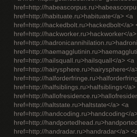
href=http://habeascorpus.ru>habeascorpu
href=http://habituate.ru>habituate</a> <a
href=http://hackedbolt.ru>hackedbolt</a> 
href=http://hackworker.ru>hackworker</a>
href=http://hadronicannihilation.ru>hadron
href=http://haemagglutinin.ru>haemagglut
href=http://hailsquall.ru>hailsquall</a> <a
href=http://hairysphere.ru>hairysphere</a
href=http://halforderfringe.ru>halforderfri
href=http://halfsiblings.ru>halfsiblings</a>
href=http://hallofresidence.ru>hallofresid
href=http://haltstate.ru>haltstate</a> <a
href=http://handcoding.ru>handcoding</a
href=http://handportedhead.ru>handporte
href=http://handradar.ru>handradar</a> <