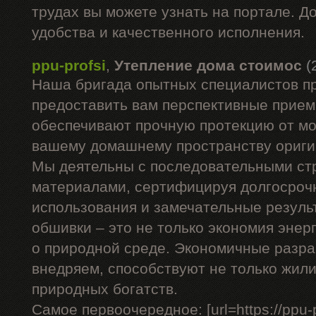
трудах вы можете узнать на портале. Д
удобства и качественного исполнения.
ppu-profsi
,
Утепление дома стоимос
(
Наша бригада опытных специалистов п
предоставить вам перспективные прием
обеспечивают прочную протекцию от мо
вашему домашнему пространству ориги
Мы деятельны с последовательными с
материалами, сертифицируя долгосроч
использования и замечательные резуль
обшивки – это не только экономия энерг
о природной среде. Экономичные разра
внедряем, способствуют не только жил
природных богатств.
Самое первоочередное: [url=https://ppu-