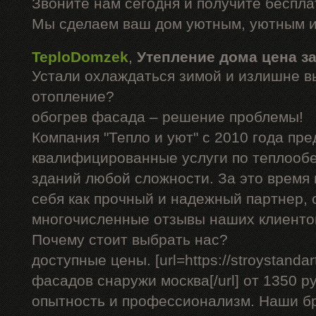
Звоните нам сегодня и получите беспл
Мы сделаем ваш дом уютным, уютным и
TeploDomzek
,
Утепление дома цена з
Устали охлаждаться зимой и излишне в
отопление?
обогрев фасада – решение проблемы!
Компания "Тепло и уют" с 2010 года пре
квалифицированные услуги по теплооб
зданий любой сложности. За это время
себя как прочный и надежный партнер, 
многочисленные отзывы наших клиенто
Почему стоит выбрать нас?
доступные цены. [url=https://stroystandar
фасадов снаружи москва[/url] от 1350 р
опытность и профессионализм. Наши б