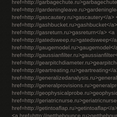
href=http://garbagechute.ru>garbagechut
href=http://gardeningleave.ru>gardeningl
href=http://gascautery.ru>gascautery</a> 
href=http://gashbucket.ru>gashbucket</a
href=http://gasreturn.ru>gasreturn</a> <a
href=http://gatedsweep.ru>gatedsweep</a
href=http://gaugemodel.ru>gaugemodel</
href=http://gaussianfilter.ru>gaussianfilter
href=http://gearpitchdiameter.ru>gearpitc
href=http://geartreating.ru>geartreating</
href=http://generalizedanalysis.ru>genera
href=http://generalprovisions.ru>generalp
href=http://geophysicalprobe.ru>geophysi
href=http://geriatricnurse.ru>geriatricnurs
href=http://getintoaflap.ru>getintoaflap</a
<a href=http://getthebounce.ru>getthebo