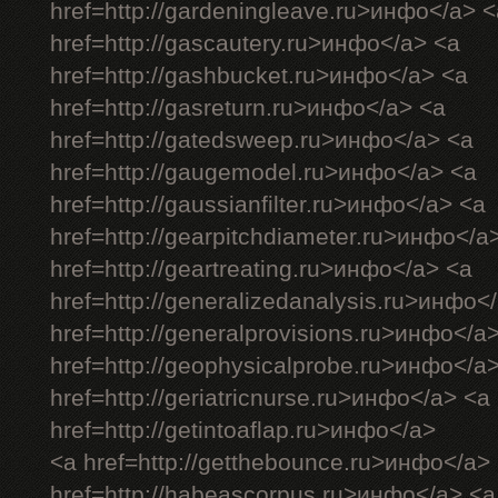
href=http://gardeningleave.ru>инфо</a> <
href=http://gascautery.ru>инфо</a> <a
href=http://gashbucket.ru>инфо</a> <a
href=http://gasreturn.ru>инфо</a> <a
href=http://gatedsweep.ru>инфо</a> <a
href=http://gaugemodel.ru>инфо</a> <a
href=http://gaussianfilter.ru>инфо</a> <a
href=http://gearpitchdiameter.ru>инфо</a
href=http://geartreating.ru>инфо</a> <a
href=http://generalizedanalysis.ru>инфо<
href=http://generalprovisions.ru>инфо</a
href=http://geophysicalprobe.ru>инфо</a
href=http://geriatricnurse.ru>инфо</a> <a
href=http://getintoaflap.ru>инфо</a>
<a href=http://getthebounce.ru>инфо</a>
href=http://habeascorpus.ru>инфо</a> <a