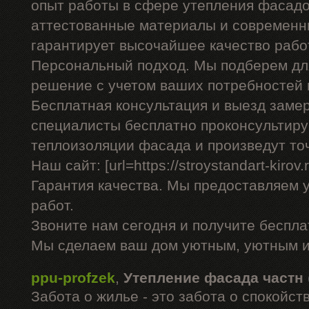
опыт работы в сфере утепления фасадо
аттестованные материалы и современны
гарантирует высочайшее качество рабо
Персональный подход. Мы подберем дл
решение с учетом ваших потребностей 
Бесплатная консультация и выезд заме
специалисты бесплатно проконсультиру
теплоизоляции фасада и произведут то
Наш сайт: [url=https://stroystandart-kirov
Гарантия качества. Мы предоставляем 
работ.
Звоните нам сегодня и получите беспл
Мы сделаем ваш дом уютным, уютным и
ppu-profzek
,
Утепление фасада частн
Забота о жилье - это забота о спокойс