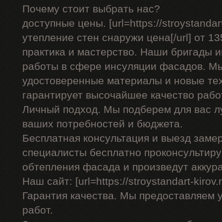
Почему стоит выбрать нас?
доступные цены. [url=https://stroystandar
утепление стен снаружи цена[/url] от 13
практика и мастерство. Наши бригады
работы в сфере инсуляции фасадов. Мы
удостоверенные материалы и новые тех
гарантирует высочайшее качество рабо
Личный подход. Мы подберем для вас л
ваших потребностей и бюджета.
Бесплатная консультация и выезд заме
специалисты бесплатно проконсультиру
обтепления фасада и произведут аккур
Наш сайт: [url=https://stroystandart-kirov.
Гарантия качества. Мы предоставляем 
работ.