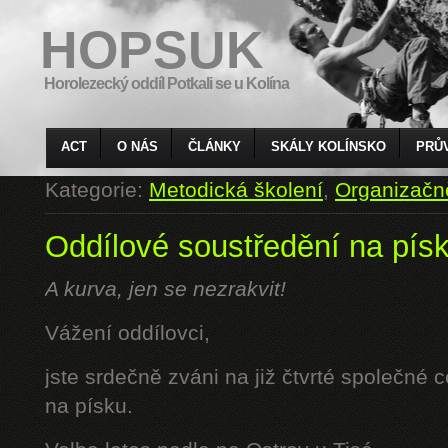
HOPSUK
Horolezecký oddíl Potkali se u Kolína
ACT
O NÁS
ČLÁNKY
SKÁLY KOLÍNSKO
PRŮ
Kategorie:
Metodická školení
,
Organizačn
Oddílové soustředění na pís
A kurva, jen se nezrakvit!
Vážení oddílovci,
jste srdečně zváni na již čtvrté společné 
na písku.