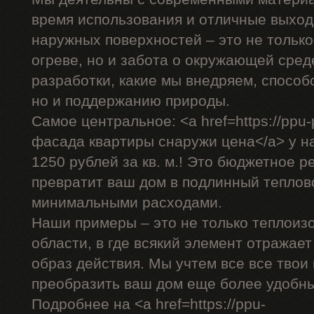
время использования и отличные выход
наружных поверхностей – это не только
огреве, но и забота о окружающей сре
разработки, какие мы внедряем, способ
но и поддержанию природы.
Самое центральное: <a href=https://ppu-
фасада квартиры снаружи цена</a> у на
1250 рублей за кв. м.! Это бюджетное р
превратит ваш дом в подлинный теплов
минимальными расходами.
Наши примеры – это не только теплоиз
области, в где всякий элемент отражае
образ действия. Мы учтем все все твои
преобразить ваш дом еще более удобн
Подробнее на <a href=https://ppu-