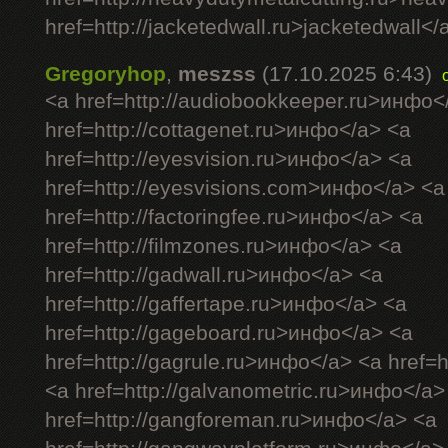
href=http://jacketedwall.ru>jacketedwall</a
Gregoryhop
,
meszss
(17.10.2025 6:43)
<a href=http://audiobookkeeper.ru>инфо<
href=http://cottagenet.ru>инфо</a> <a
href=http://eyesvision.ru>инфо</a> <a
href=http://eyesvisions.com>инфо</a> <a
href=http://factoringfee.ru>инфо</a> <a
href=http://filmzones.ru>инфо</a> <a
href=http://gadwall.ru>инфо</a> <a
href=http://gaffertape.ru>инфо</a> <a
href=http://gageboard.ru>инфо</a> <a
href=http://gagrule.ru>инфо</a> <a href=h
<a href=http://galvanometric.ru>инфо</a>
href=http://gangforeman.ru>инфо</a> <a