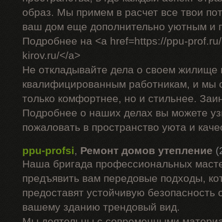
образ. Мы примем в расчет все твои по
ваш дом еще дополнительно уютным и 
Подробнее на <a href=https://ppu-prof.ru/
kirov.ru/</a>
Не откладывайте дела о своем жилище 
квалифицированным работникам, и мы 
только комфортнее, но и стильнее. За
Подробнее о наших делах вы можете уз
пожаловать в пространство уюта и каче
ppu-profsi
,
Ремонт домов утепление
(
Наша бригада профессиональных маст
предъявить вам передовые подходы, ко
предоставят устойчивую безопасность о
вашему зданию трендовый вид.
Мы деятельны с современными материа