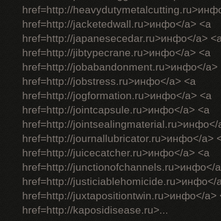
href=http://heavydutymetalcutting.ru>инф
href=http://jacketedwall.ru>инфо</a> <a
href=http://japanesecedar.ru>инфо</a> <
href=http://jibtypecrane.ru>инфо</a> <a
href=http://jobabandonment.ru>инфо</a>
href=http://jobstress.ru>инфо</a> <a
href=http://jogformation.ru>инфо</a> <a
href=http://jointcapsule.ru>инфо</a> <a
href=http://jointsealingmaterial.ru>инфо<
href=http://journallubricator.ru>инфо</a> 
href=http://juicecatcher.ru>инфо</a> <a
href=http://junctionofchannels.ru>инфо</
href=http://justiciablehomicide.ru>инфо</
href=http://juxtapositiontwin.ru>инфо</a>
href=http://kaposidisease.ru>...