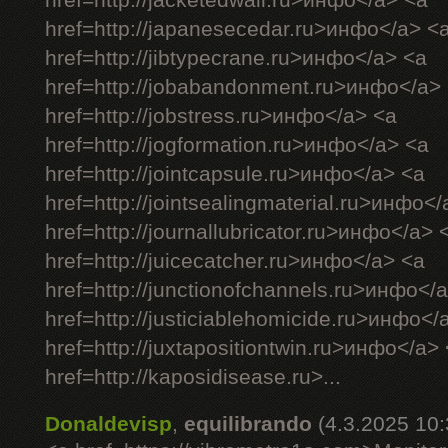
href=http://jacketedwall.ru>инфо</a> <a
href=http://japanesecedar.ru>инфо</a> <
href=http://jibtypecrane.ru>инфо</a> <a
href=http://jobabandonment.ru>инфо</a>
href=http://jobstress.ru>инфо</a> <a
href=http://jogformation.ru>инфо</a> <a
href=http://jointcapsule.ru>инфо</a> <a
href=http://jointsealingmaterial.ru>инфо<
href=http://journallubricator.ru>инфо</a> 
href=http://juicecatcher.ru>инфо</a> <a
href=http://junctionofchannels.ru>инфо</
href=http://justiciablehomicide.ru>инфо</
href=http://juxtapositiontwin.ru>инфо</a>
href=http://kaposidisease.ru>...
Donaldevisp
,
equilibrando
(4.3.2025 10: