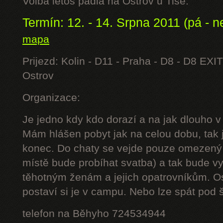
Volba letos padla na Ostrov u Tisé.
Termín: 12. - 14. Srpna 2011 (pá - n
mapa
Prijezd: Kolin - D11 - Praha - D8 - D8 EXIT
Ostrov
Organizace:
Je jedno kdy kdo dorazí a na jak dlouho v
Mám hlášen pobyt jak na celou dobu, tak j
konec. Do chaty se vejde pouze omezený 
místě bude probíhat svatba) a tak bude 
těhotným ženám a jejich opatrovníkům. Os
postaví si je v campu. Nebo lze spát pod š
telefon na Běhyho 724534944