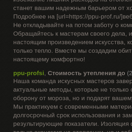
станет вашим надежным барьером от х
Подробнее на [url=https://ppu-prof.ru/]веб
Не откладывайте на потом заботу о ком
Обращайтесь к мастерам своего дела, 
настоящим произведением искусства, к
только тепло. Вместе мы создадим обите
настоящему комфортно!
ppu-profsi
,
Стоимость утепления до
(
Наша команда искусных мастеров заве
актуальные методы, которые не только
оборону от мороза, но и подарят вашем
Мы практикуем с современными матери
долгосрочный срок использования и за
результирующие показатели. Изоляция 