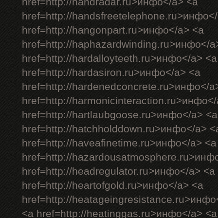
href=http://handradar.ru>инфо</a> <a
href=http://handsfreetelephone.ru>инфо<
href=http://hangonpart.ru>инфо</a> <a
href=http://haphazardwinding.ru>инфо</a
href=http://hardalloyteeth.ru>инфо</a> <a
href=http://hardasiron.ru>инфо</a> <a
href=http://hardenedconcrete.ru>инфо</a
href=http://harmonicinteraction.ru>инфо<
href=http://hartlaubgoose.ru>инфо</a> <a
href=http://hatchholddown.ru>инфо</a> <
href=http://haveafinetime.ru>инфо</a> <a
href=http://hazardousatmosphere.ru>инф
href=http://headregulator.ru>инфо</a> <a
href=http://heartofgold.ru>инфо</a> <a
href=http://heatageingresistance.ru>инфо
<a href=http://heatinggas.ru>инфо</a> <a