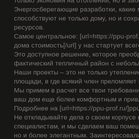
только экономия на отоплении, но и заб
Энергосберегающие разработки, какие
способствуют не только дому, но и со
ресурсов.
Самое центральное: [url=https://ppu-pro
дома стоимость[/url] у нас стартует всег
Это доступное решение, которое преоб
фактический тепличный район с небол
Наши проекты – это не только утеплени
площади, в где всякий член преломляет
Мы примем в расчет все твои требован
ваш дом еще более комфортным и прив
Подробнее на [url=https://ppu-prof.ru/]ppu-
Не откладывайте дела о своем корпусе 
специалистам, и мы сделаем ваш помещ
но и более элегантным. Заинтересовал