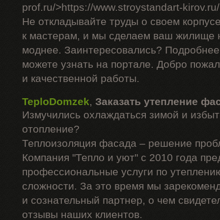
prof.ru/>https://www.stroystandart-kirov.ru
Не откладывайте труды о своем корпус
к мастерам, и мы сделаем ваш жилище н
моднее. Заинтересовались? Подробнее
можете узнать на портале. Добро пожа
и качественной работы.
TeploDomzek
,
Заказать утепление фа
Измучились охлаждаться зимой и избыт
отопление?
Теплоизоляция фасада – решение проб
Компания "Тепло и уют" с 2010 года пре
профессиональные услуги по утеплени
сложности. За это время мы зарекомен
и сознательный партнер, о чем свидет
отзывы наших клиентов.