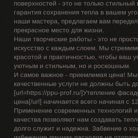
поверхностей - это не только стильный 
гарантия сохранения тепла в вашем уго
наши мастера, предлагаем вам передел
прекрасное место для жизни.
Наши творческие работы - это не прост
искусство с каждым слоем. Мы стремим
красотой и практичностью, чтобы ваш уг
уютным и стильным, но и роскошным.
И самое важное - приемлемая цена! Мы
качественные услуги не должны быть д
[url=https://ppu-prof.ru/]Утепление фас
цена[/url] начинается всего начиная с 12
Применение современных технологий и
качества позволяют нам создавать теп
долго служит и надежна. Забвение о хо
избежание лишних расходов на отоплен