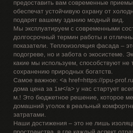
предоставить вам современные приемы,
обеспечат устойчивую охрану от холодн
подарят вашему зданию модный вид.
Мы эксплуатируем с современными сос
долгосрочный термин работы и отличн
показатели. Теплоизоляция фасада – эт
подогреве, но и забота о экосистеме. 
какие мы используем, способствуют не 
сохранению природных богатств.
Самое важное: <a href=https://ppu-prof
дома цена за 1м</a> у нас стартует всег
м.! Это бюджетное решение, которое м
домашний уголок в реальный комфортн
затратами.
Наши достижения – это не лишь изоляц
пространства, в где каждый аспект отр