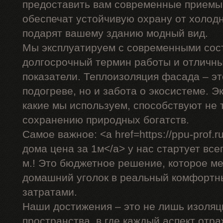
предоставить вам современные приемы,
обеспечат устойчивую охрану от холодн
подарят вашему зданию модный вид.
Мы эксплуатируем с современными сос
долгосрочный термин работы и отличн
показатели. Теплоизоляция фасада – эт
подогреве, но и забота о экосистеме. 
какие мы используем, способствуют не 
сохранению природных богатств.
Самое важное: <a href=https://ppu-prof
дома цена за 1м</a> у нас стартует всег
м.! Это бюджетное решение, которое м
домашний уголок в реальный комфортн
затратами.
Наши достижения – это не лишь изоляц
пространства, в где каждый аспект отр