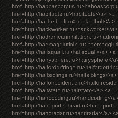
href=http://habeascorpus.ru>habeascorpu
href=http://habituate.ru>habituate</a> <a
href=http://hackedbolt.ru>hackedbolt</a> 
href=http://hackworker.ru>hackworker</a>
href=http://hadronicannihilation.ru>hadron
href=http://haemagglutinin.ru>haemagglut
href=http://hailsquall.ru>hailsquall</a> <a
href=http://hairysphere.ru>hairysphere</a
href=http://halforderfringe.ru>halforderfri
href=http://halfsiblings.ru>halfsiblings</a>
href=http://hallofresidence.ru>hallofresid
href=http://haltstate.ru>haltstate</a> <a
href=http://handcoding.ru>handcoding</a
href=http://handportedhead.ru>handporte
href=http://handradar.ru>handradar</a> <