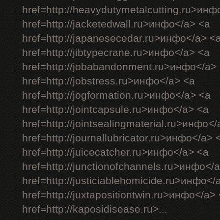
href=http://heavydutymetalcutting.ru>инф
href=http://jacketedwall.ru>инфо</a> <a
href=http://japanesecedar.ru>инфо</a> <
href=http://jibtypecrane.ru>инфо</a> <a
href=http://jobabandonment.ru>инфо</a>
href=http://jobstress.ru>инфо</a> <a
href=http://jogformation.ru>инфо</a> <a
href=http://jointcapsule.ru>инфо</a> <a
href=http://jointsealingmaterial.ru>инфо<
href=http://journallubricator.ru>инфо</a> 
href=http://juicecatcher.ru>инфо</a> <a
href=http://junctionofchannels.ru>инфо</
href=http://justiciablehomicide.ru>инфо</
href=http://juxtapositiontwin.ru>инфо</a>
href=http://kaposidisease.ru>...