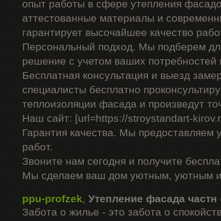
опыт работы в сфере утепления фасадо
аттестованные материалы и современны
гарантирует высочайшее качество рабо
Персональный подход. Мы подберем дл
решение с учетом ваших потребностей 
Бесплатная консультация и выезд заме
специалисты бесплатно проконсультиру
теплоизоляции фасада и произведут то
Наш сайт: [url=https://stroystandart-kirov
Гарантия качества. Мы предоставляем 
работ.
Звоните нам сегодня и получите беспл
Мы сделаем ваш дом уютным, уютным и
ppu-profzek
,
Утепление фасада частн
Забота о жилье - это забота о спокойс