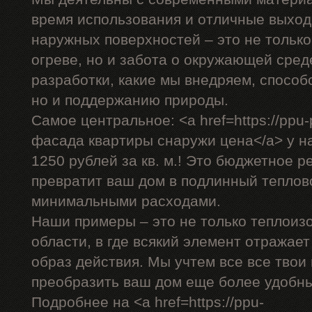
время использования и отличные выход
наружных поверхностей – это не только
огреве, но и забота о окружающей сре
разработки, какие мы внедряем, способ
но и поддержанию природы.
Самое центральное: <a href=https://ppu-
фасада квартиры снаружи цена</a> у на
1250 рублей за кв. м.! Это бюджетное р
превратит ваш дом в подлинный теплов
минимальными расходами.
Наши примеры – это не только теплоиз
области, в где всякий элемент отражае
образ действия. Мы учтем все все твои
преобразить ваш дом еще более удобн
Подробнее на <a href=https://ppu-