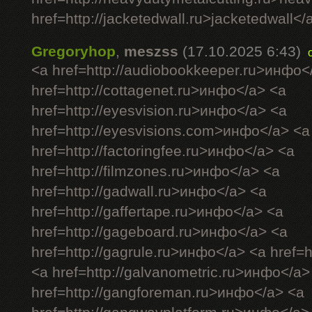
href=http://jacketedwall.ru>jacketedwall</a
Gregoryhop
,
meszss
(17.10.2025 6:43)
<a href=http://audiobookkeeper.ru>инфо<
href=http://cottagenet.ru>инфо</a> <a
href=http://eyesvision.ru>инфо</a> <a
href=http://eyesvisions.com>инфо</a> <a
href=http://factoringfee.ru>инфо</a> <a
href=http://filmzones.ru>инфо</a> <a
href=http://gadwall.ru>инфо</a> <a
href=http://gaffertape.ru>инфо</a> <a
href=http://gageboard.ru>инфо</a> <a
href=http://gagrule.ru>инфо</a> <a href=h
<a href=http://galvanometric.ru>инфо</a>
href=http://gangforeman.ru>инфо</a> <a