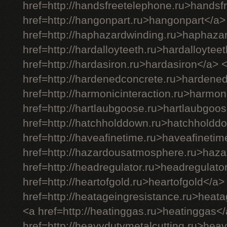
href=http://handsfreetelephone.ru>handsf
href=http://hangonpart.ru>hangonpart</a>
href=http://haphazardwinding.ru>haphaza
href=http://hardalloyteeth.ru>hardalloytee
href=http://hardasiron.ru>hardasiron</a> 
href=http://hardenedconcrete.ru>hardene
href=http://harmonicinteraction.ru>harmon
href=http://hartlaubgoose.ru>hartlaubgoo
href=http://hatchholddown.ru>hatchholdd
href=http://haveafinetime.ru>haveafineti
href=http://hazardousatmosphere.ru>haz
href=http://headregulator.ru>headregulato
href=http://heartofgold.ru>heartofgold</a>
href=http://heatageingresistance.ru>heat
<a href=http://heatinggas.ru>heatinggas<
href=http://heavydutymetalcutting.ru>hea