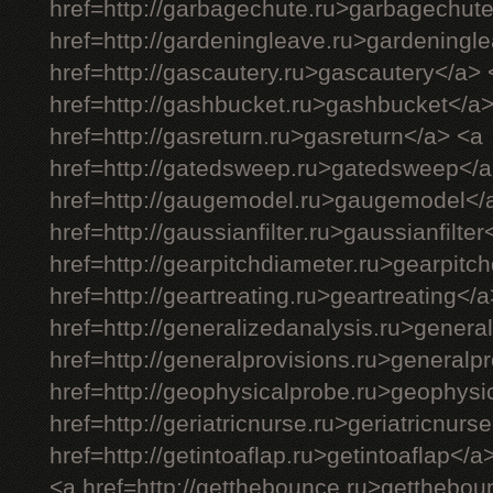
href=http://garbagechute.ru>garbagechut
href=http://gardeningleave.ru>gardeningl
href=http://gascautery.ru>gascautery</a> 
href=http://gashbucket.ru>gashbucket</a
href=http://gasreturn.ru>gasreturn</a> <a
href=http://gatedsweep.ru>gatedsweep</a
href=http://gaugemodel.ru>gaugemodel</
href=http://gaussianfilter.ru>gaussianfilter
href=http://gearpitchdiameter.ru>gearpitc
href=http://geartreating.ru>geartreating</
href=http://generalizedanalysis.ru>genera
href=http://generalprovisions.ru>generalp
href=http://geophysicalprobe.ru>geophysi
href=http://geriatricnurse.ru>geriatricnurs
href=http://getintoaflap.ru>getintoaflap</a
<a href=http://getthebounce.ru>getthebo