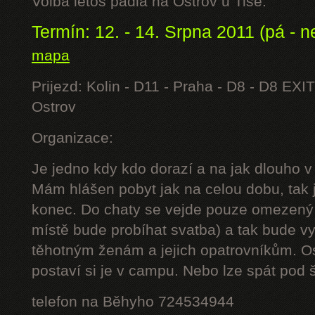
Volba letos padla na Ostrov u Tisé.
Termín: 12. - 14. Srpna 2011 (pá - n
mapa
Prijezd: Kolin - D11 - Praha - D8 - D8 EXIT
Ostrov
Organizace:
Je jedno kdy kdo dorazí a na jak dlouho v
Mám hlášen pobyt jak na celou dobu, tak j
konec. Do chaty se vejde pouze omezený 
místě bude probíhat svatba) a tak bude 
těhotným ženám a jejich opatrovníkům. Os
postaví si je v campu. Nebo lze spát pod š
telefon na Běhyho 724534944