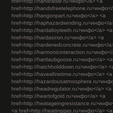
href=http://handradar.ru>инфо</a> <a
href=http://handsfreetelephone.ru>инфо<
href=http://hangonpart.ru>инфо</a> <a
href=http://haphazardwinding.ru>инфо</a
href=http://hardalloyteeth.ru>инфо</a> <a
href=http://hardasiron.ru>инфо</a> <a
href=http://hardenedconcrete.ru>инфо</a
href=http://harmonicinteraction.ru>инфо<
href=http://hartlaubgoose.ru>инфо</a> <a
href=http://hatchholddown.ru>инфо</a> <
href=http://haveafinetime.ru>инфо</a> <a
href=http://hazardousatmosphere.ru>инф
href=http://headregulator.ru>инфо</a> <a
href=http://heartofgold.ru>инфо</a> <a
href=http://heatageingresistance.ru>инфо
<a href=http://heatinggas.ru>инфо</a> <a