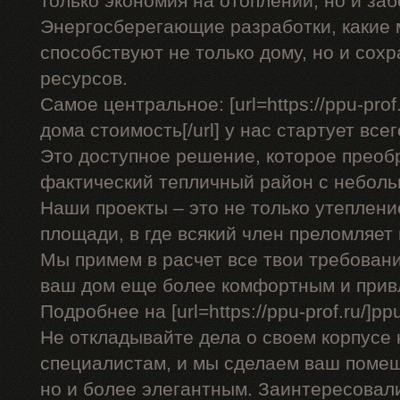
только экономия на отоплении, но и заб
Энергосберегающие разработки, какие
способствуют не только дому, но и со
ресурсов.
Самое центральное: [url=https://ppu-pro
дома стоимость[/url] у нас стартует всег
Это доступное решение, которое преоб
фактический тепличный район с небол
Наши проекты – это не только утеплени
площади, в где всякий член преломляет
Мы примем в расчет все твои требован
ваш дом еще более комфортным и прив
Подробнее на [url=https://ppu-prof.ru/]ppu-
Не откладывайте дела о своем корпусе 
специалистам, и мы сделаем ваш помещ
но и более элегантным. Заинтересовал