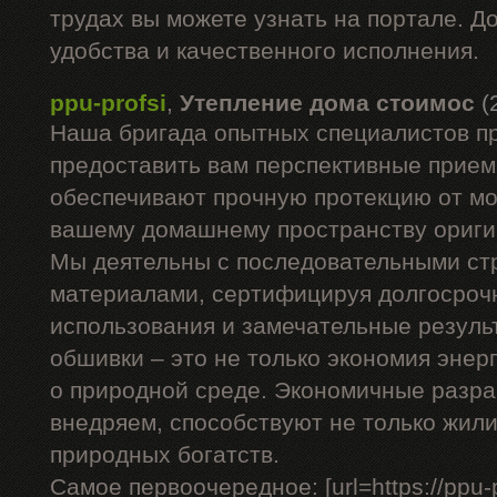
трудах вы можете узнать на портале. Д
удобства и качественного исполнения.
ppu-profsi
,
Утепление дома стоимос
(
Наша бригада опытных специалистов п
предоставить вам перспективные прием
обеспечивают прочную протекцию от мо
вашему домашнему пространству ориги
Мы деятельны с последовательными с
материалами, сертифицируя долгосроч
использования и замечательные резуль
обшивки – это не только экономия энерг
о природной среде. Экономичные разра
внедряем, способствуют не только жил
природных богатств.
Самое первоочередное: [url=https://ppu-