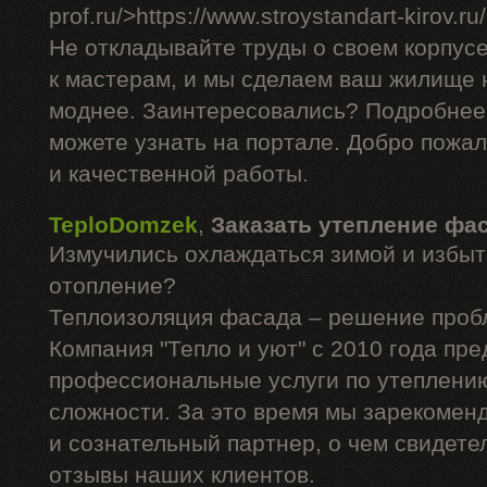
prof.ru/>https://www.stroystandart-kirov.ru
Не откладывайте труды о своем корпус
к мастерам, и мы сделаем ваш жилище н
моднее. Заинтересовались? Подробнее
можете узнать на портале. Добро пожа
и качественной работы.
TeploDomzek
,
Заказать утепление фа
Измучились охлаждаться зимой и избыт
отопление?
Теплоизоляция фасада – решение проб
Компания "Тепло и уют" с 2010 года пре
профессиональные услуги по утеплени
сложности. За это время мы зарекомен
и сознательный партнер, о чем свидет
отзывы наших клиентов.