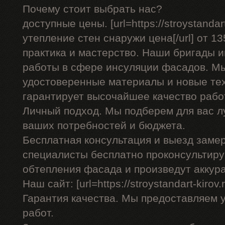
Почему стоит выбрать нас?
доступные цены. [url=https://stroystandar
утепление стен снаружи цена[/url] от 13
практика и мастерство. Наши бригады
работы в сфере инсуляции фасадов. Мы
удостоверенные материалы и новые тех
гарантирует высочайшее качество рабо
Личный подход. Мы подберем для вас л
ваших потребностей и бюджета.
Бесплатная консультация и выезд заме
специалисты бесплатно проконсультиру
обтепления фасада и произведут аккур
Наш сайт: [url=https://stroystandart-kirov.
Гарантия качества. Мы предоставляем 
работ.