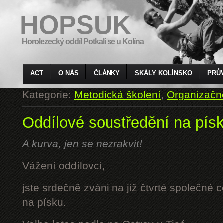
HOPSUK
Horolezecký oddíl Potkali se u Kolína
ACT
O NÁS
ČLÁNKY
SKÁLY KOLÍNSKO
PRŮ
Kategorie:
Metodická školení
,
Organizačn
Oddílové soustředění na pís
A kurva, jen se nezrakvit!
Vážení oddílovci,
jste srdečně zváni na již čtvrté společné 
na písku.