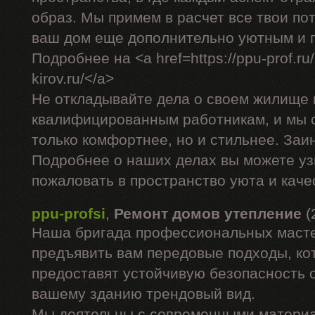
образ. Мы примем в расчет все твои по
ваш дом еще дополнительно уютным и 
Подробнее на <a href=https://ppu-prof.ru/
kirov.ru/</a>
Не откладывайте дела о своем жилище 
квалифицированным работникам, и мы 
только комфортнее, но и стильнее. За
Подробнее о наших делах вы можете уз
пожаловать в пространство уюта и каче
ppu-profsi
,
Ремонт домов утепление
(
Наша бригада профессиональных маст
предъявить вам передовые подходы, ко
предоставят устойчивую безопасность о
вашему зданию трендовый вид.
Мы деятельны с современными материа