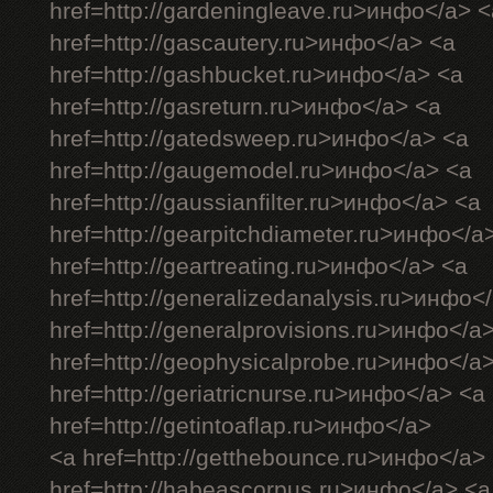
href=http://gardeningleave.ru>инфо</a> <
href=http://gascautery.ru>инфо</a> <a
href=http://gashbucket.ru>инфо</a> <a
href=http://gasreturn.ru>инфо</a> <a
href=http://gatedsweep.ru>инфо</a> <a
href=http://gaugemodel.ru>инфо</a> <a
href=http://gaussianfilter.ru>инфо</a> <a
href=http://gearpitchdiameter.ru>инфо</a
href=http://geartreating.ru>инфо</a> <a
href=http://generalizedanalysis.ru>инфо<
href=http://generalprovisions.ru>инфо</a
href=http://geophysicalprobe.ru>инфо</a
href=http://geriatricnurse.ru>инфо</a> <a
href=http://getintoaflap.ru>инфо</a>
<a href=http://getthebounce.ru>инфо</a>
href=http://habeascorpus.ru>инфо</a> <a