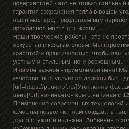
поверхностей - это не только стильный 
гарантия сохранения тепла в вашем уго
наши мастера, предлагаем вам передел
прекрасное место для жизни.
Наши творческие работы - это не прост
искусство с каждым слоем. Мы стремим
красотой и практичностью, чтобы ваш уг
уютным и стильным, но и роскошным.
И самое важное - приемлемая цена! Мы
качественные услуги не должны быть д
[url=https://ppu-prof.ru/]Утепление фас
цена[/url] начинается всего начиная с 12
Применение современных технологий и
качества позволяют нам создавать теп
долго служит и надежна. Забвение о хо
избежание лишних расходов на отоплен