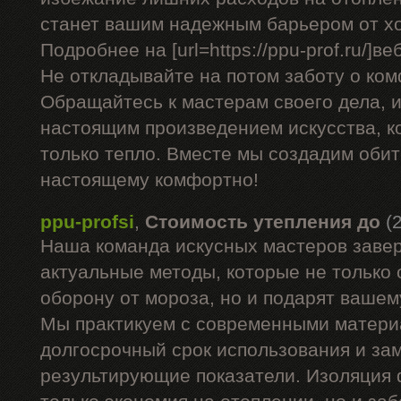
станет вашим надежным барьером от х
Подробнее на [url=https://ppu-prof.ru/]веб
Не откладывайте на потом заботу о ком
Обращайтесь к мастерам своего дела, 
настоящим произведением искусства, к
только тепло. Вместе мы создадим обите
настоящему комфортно!
ppu-profsi
,
Стоимость утепления до
(
Наша команда искусных мастеров заве
актуальные методы, которые не только
оборону от мороза, но и подарят вашем
Мы практикуем с современными матери
долгосрочный срок использования и за
результирующие показатели. Изоляция 