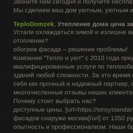
Звоните нам сегодня и получите беспл
Мы сделаем ваш дом уютным, уютным и
TeploDomzek
,
Утепление дома цена з
Устали охлаждаться зимой и излишне в
отопление?
обогрев фасада – решение проблемы!
Компания "Тепло и уют" с 2010 года пре
квалифицированные услуги по теплооб
зданий любой сложности. За это время
себя как прочный и надежный партнер, 
многочисленные отзывы наших клиенто
Почему стоит выбрать нас?
доступные цены. [url=https://stroystandar
фасадов снаружи москва[/url] от 1350 р
опытность и профессионализм. Наши б