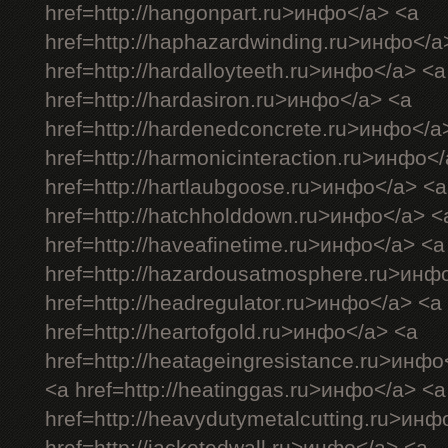
href=http://hangonpart.ru>инфо</a> <a
href=http://haphazardwinding.ru>инфо</a
href=http://hardalloyteeth.ru>инфо</a> <a
href=http://hardasiron.ru>инфо</a> <a
href=http://hardenedconcrete.ru>инфо</a
href=http://harmonicinteraction.ru>инфо<
href=http://hartlaubgoose.ru>инфо</a> <a
href=http://hatchholddown.ru>инфо</a> <
href=http://haveafinetime.ru>инфо</a> <a
href=http://hazardousatmosphere.ru>инф
href=http://headregulator.ru>инфо</a> <a
href=http://heartofgold.ru>инфо</a> <a
href=http://heatageingresistance.ru>инфо
<a href=http://heatinggas.ru>инфо</a> <a
href=http://heavydutymetalcutting.ru>инф