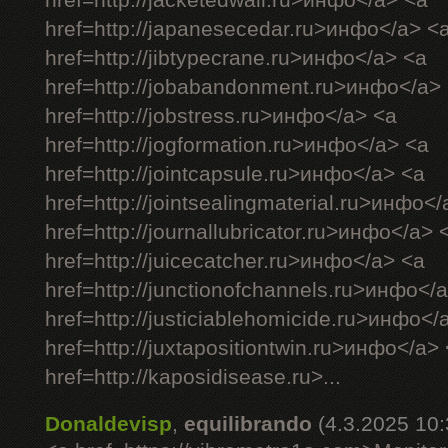
href=http://jacketedwall.ru>инфо</a> <a
href=http://japanesecedar.ru>инфо</a> <
href=http://jibtypecrane.ru>инфо</a> <a
href=http://jobabandonment.ru>инфо</a>
href=http://jobstress.ru>инфо</a> <a
href=http://jogformation.ru>инфо</a> <a
href=http://jointcapsule.ru>инфо</a> <a
href=http://jointsealingmaterial.ru>инфо<
href=http://journallubricator.ru>инфо</a> 
href=http://juicecatcher.ru>инфо</a> <a
href=http://junctionofchannels.ru>инфо</
href=http://justiciablehomicide.ru>инфо</
href=http://juxtapositiontwin.ru>инфо</a>
href=http://kaposidisease.ru>...
Donaldevisp
,
equilibrando
(4.3.2025 10: