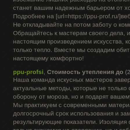
станет вашим надежным барьером от х
Подробнее на [url=https://ppu-prof.ru/]веб
Не откладывайте на потом заботу о ком
Обращайтесь к мастерам своего дела, 
настоящим произведением искусства, к
только тепло. Вместе мы создадим обите
настоящему комфортно!
ppu-profsi
,
Стоимость утепления до
(
Наша команда искусных мастеров заве
актуальные методы, которые не только
оборону от мороза, но и подарят вашем
Мы практикуем с современными матери
долгосрочный срок использования и за
результирующие показатели. Изоляция 