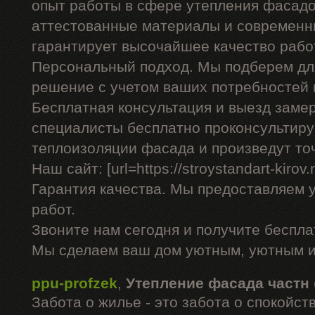
опыт работы в сфере утепления фасадо
аттестованные материалы и современны
гарантирует высочайшее качество рабо
Персональный подход. Мы подберем дл
решение с учетом ваших потребностей 
Бесплатная консультация и выезд заме
специалисты бесплатно проконсультиру
теплоизоляции фасада и произведут то
Наш сайт: [url=https://stroystandart-kirov
Гарантия качества. Мы предоставляем 
работ.
Звоните нам сегодня и получите беспл
Мы сделаем ваш дом уютным, уютным и
ppu-profzek
,
Утепление фасада частн
Забота о жилье - это забота о спокойс