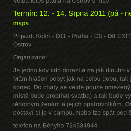
Volba letos padla na Ostrov u Tisé.
Termín: 12. - 14. Srpna 2011 (pá - n
mapa
Prijezd: Kolin - D11 - Praha - D8 - D8 EXIT
Ostrov
Organizace:
Je jedno kdy kdo dorazí a na jak dlouho v
Mám hlášen pobyt jak na celou dobu, tak j
konec. Do chaty se vejde pouze omezený 
místě bude probíhat svatba) a tak bude 
těhotným ženám a jejich opatrovníkům. Os
postaví si je v campu. Nebo lze spát pod š
telefon na Běhyho 724534944