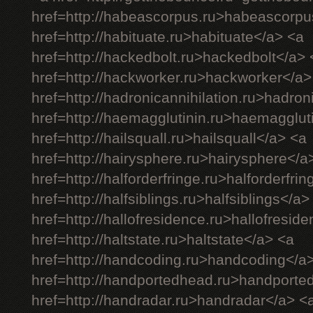
href=http://habeascorpus.ru>habeascorpu
href=http://habituate.ru>habituate</a> <a
href=http://hackedbolt.ru>hackedbolt</a> 
href=http://hackworker.ru>hackworker</a>
href=http://hadronicannihilation.ru>hadron
href=http://haemagglutinin.ru>haemagglut
href=http://hailsquall.ru>hailsquall</a> <a
href=http://hairysphere.ru>hairysphere</a
href=http://halforderfringe.ru>halforderfri
href=http://halfsiblings.ru>halfsiblings</a>
href=http://hallofresidence.ru>hallofresid
href=http://haltstate.ru>haltstate</a> <a
href=http://handcoding.ru>handcoding</a
href=http://handportedhead.ru>handporte
href=http://handradar.ru>handradar</a> <