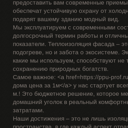
предоставить вам современные приемы,
обеспечат устойчивую охрану от холодн
подарят вашему зданию модный вид.
Мы эксплуатируем с современными сос
долгосрочный термин работы и отличн
показатели. Теплоизоляция фасада – эт
подогреве, но и забота о экосистеме. 
какие мы используем, способствуют не 
сохранению природных богатств.
Самое важное: <a href=https://ppu-prof
дома цена за 1м</a> у нас стартует всег
м.! Это бюджетное решение, которое м
домашний уголок в реальный комфортн
затратами.
Наши достижения – это не лишь изоляц
пространства, в где каждый аспект отр