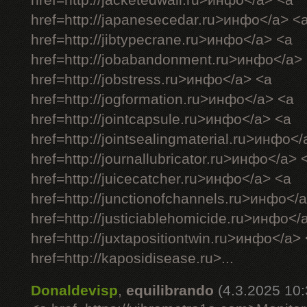
href=http://jacketedwall.ru>инфо</a> <a
href=http://japanesecedar.ru>инфо</a> <
href=http://jibtypecrane.ru>инфо</a> <a
href=http://jobabandonment.ru>инфо</a>
href=http://jobstress.ru>инфо</a> <a
href=http://jogformation.ru>инфо</a> <a
href=http://jointcapsule.ru>инфо</a> <a
href=http://jointsealingmaterial.ru>инфо<
href=http://journallubricator.ru>инфо</a> 
href=http://juicecatcher.ru>инфо</a> <a
href=http://junctionofchannels.ru>инфо</
href=http://justiciablehomicide.ru>инфо</
href=http://juxtapositiontwin.ru>инфо</a>
href=http://kaposidisease.ru>...
Donaldevisp
,
equilibrando
(4.3.2025 10: