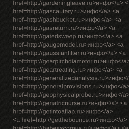
href=http://gardeningleave.ru>инфо</a> <
href=http://gascautery.ru>инфо</a> <a
href=http://gashbucket.ru>инфо</a> <a
href=http://gasreturn.ru>инфо</a> <a
href=http://gatedsweep.ru>инфо</a> <a
href=http://gaugemodel.ru>инфо</a> <a
href=http://gaussianfilter.ru>инфо</a> <a
href=http://gearpitchdiameter.ru>инфо</a
href=http://geartreating.ru>инфо</a> <a
href=http://generalizedanalysis.ru>инфо<
href=http://generalprovisions.ru>инфо</a
href=http://geophysicalprobe.ru>инфо</a
href=http://geriatricnurse.ru>инфо</a> <a
href=http://getintoaflap.ru>инфо</a>
<a href=http://getthebounce.ru>инфо</a>
href=http://habeascorpus.ru>инфо</a> <a