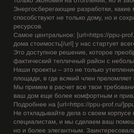
только экономия на отоплении, но и заб
Энергосберегающие разработки, какие
способствуют не только дому, но и со
ресурсов.
Самое центральное: [url=https://ppu-pro
дома стоимость[/url] у нас стартует всег
Это доступное решение, которое преоб
фактический тепличный район с небол
Наши проекты – это не только утеплени
площади, в где всякий член преломляет
Мы примем в расчет все твои требован
ваш дом еще более комфортным и прив
Подробнее на [url=https://ppu-prof.ru/]ppu-
Не откладывайте дела о своем корпусе 
специалистам, и мы сделаем ваш помещ
но и более элегантным. Заинтересовал