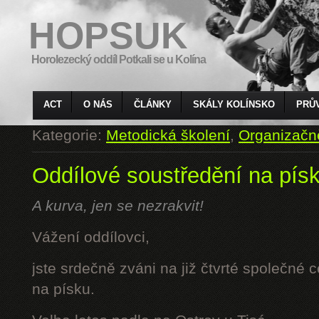
HOPSUK
Horolezecký oddíl Potkali se u Kolína
ACT
O NÁS
ČLÁNKY
SKÁLY KOLÍNSKO
PRŮ
Kategorie:
Metodická školení
,
Organizačn
Oddílové soustředění na pís
A kurva, jen se nezrakvit!
Vážení oddílovci,
jste srdečně zváni na již čtvrté společné 
na písku.