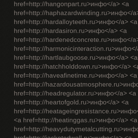
href=http://hangonpart.ru>инфо</a> <a
href=http://haphazardwinding.ru>инфо</a
href=http://hardalloyteeth.ru>инфо</a> <a
href=http://hardasiron.ru>инфо</a> <a
href=http://hardenedconcrete.ru>инфо</a
href=http://harmonicinteraction.ru>инфо<
href=http://hartlaubgoose.ru>инфо</a> <a
href=http://hatchholddown.ru>инфо</a> <
href=http://haveafinetime.ru>инфо</a> <a
href=http://hazardousatmosphere.ru>инф
href=http://headregulator.ru>инфо</a> <a
href=http://heartofgold.ru>инфо</a> <a
href=http://heatageingresistance.ru>инфо
<a href=http://heatinggas.ru>инфо</a> <a
href=http://heavydutymetalcutting.ru>инф