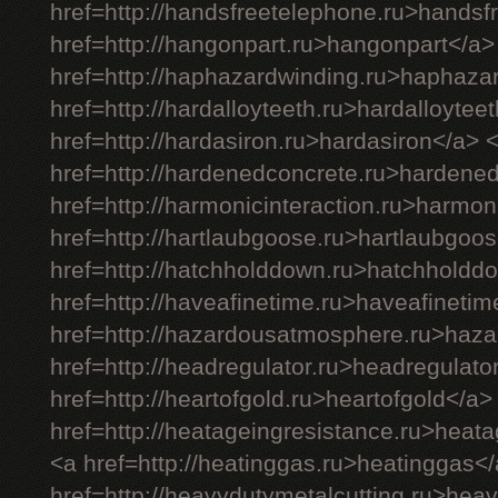
href=http://handsfreetelephone.ru>handsf
href=http://hangonpart.ru>hangonpart</a>
href=http://haphazardwinding.ru>haphaza
href=http://hardalloyteeth.ru>hardalloytee
href=http://hardasiron.ru>hardasiron</a> 
href=http://hardenedconcrete.ru>hardene
href=http://harmonicinteraction.ru>harmon
href=http://hartlaubgoose.ru>hartlaubgoo
href=http://hatchholddown.ru>hatchholdd
href=http://haveafinetime.ru>haveafineti
href=http://hazardousatmosphere.ru>haz
href=http://headregulator.ru>headregulato
href=http://heartofgold.ru>heartofgold</a>
href=http://heatageingresistance.ru>heat
<a href=http://heatinggas.ru>heatinggas<
href=http://heavydutymetalcutting.ru>hea