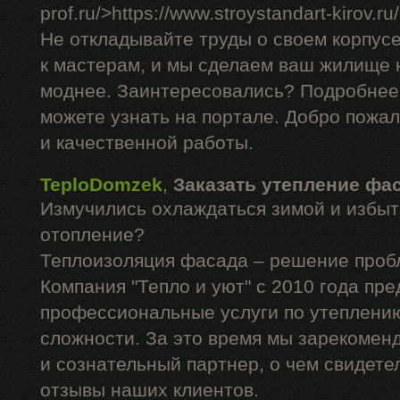
prof.ru/>https://www.stroystandart-kirov.ru
Не откладывайте труды о своем корпус
к мастерам, и мы сделаем ваш жилище н
моднее. Заинтересовались? Подробнее
можете узнать на портале. Добро пожа
и качественной работы.
TeploDomzek
,
Заказать утепление фа
Измучились охлаждаться зимой и избыт
отопление?
Теплоизоляция фасада – решение проб
Компания "Тепло и уют" с 2010 года пре
профессиональные услуги по утеплени
сложности. За это время мы зарекомен
и сознательный партнер, о чем свидет
отзывы наших клиентов.