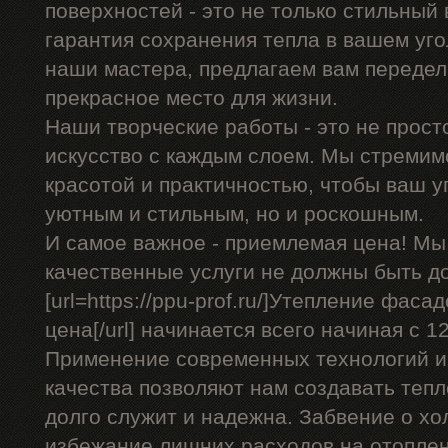
поверхностей - это не только стильный 
гарантия сохранения тепла в вашем уго
наши мастера, предлагаем вам передел
прекрасное место для жизни.
Наши творческие работы - это не прост
искусство с каждым слоем. Мы стремим
красотой и практичностью, чтобы ваш уг
уютным и стильным, но и роскошным.
И самое важное - приемлемая цена! Мы
качественные услуги не должны быть д
[url=https://ppu-prof.ru/]Утепление фас
цена[/url] начинается всего начиная с 12
Применение современных технологий и
качества позволяют нам создавать теп
долго служит и надежна. Забвение о хо
избежание лишних расходов на отоплен