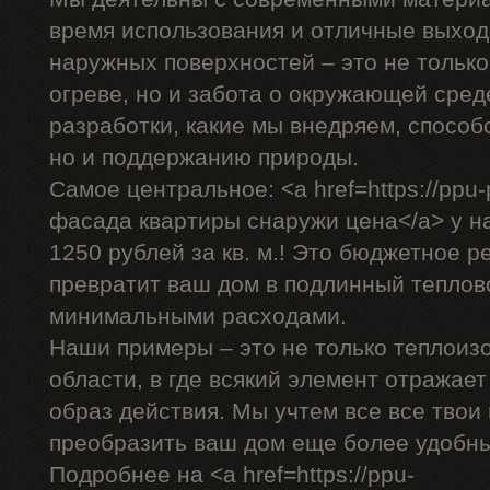
время использования и отличные выход
наружных поверхностей – это не только
огреве, но и забота о окружающей сре
разработки, какие мы внедряем, способ
но и поддержанию природы.
Самое центральное: <a href=https://ppu-
фасада квартиры снаружи цена</a> у на
1250 рублей за кв. м.! Это бюджетное р
превратит ваш дом в подлинный теплов
минимальными расходами.
Наши примеры – это не только теплоиз
области, в где всякий элемент отражае
образ действия. Мы учтем все все твои
преобразить ваш дом еще более удобн
Подробнее на <a href=https://ppu-