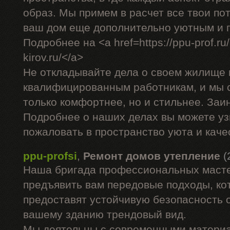
образ. Мы примем в расчет все твои по
ваш дом еще дополнительно уютным и 
Подробнее на <a href=https://ppu-prof.ru/
kirov.ru/</a>
Не откладывайте дела о своем жилище 
квалифицированным работникам, и мы 
только комфортнее, но и стильнее. За
Подробнее о наших делах вы можете уз
пожаловать в пространство уюта и каче
ppu-profsi
,
Ремонт домов утепление
(
Наша бригада профессиональных маст
предъявить вам передовые подходы, ко
предоставят устойчивую безопасность о
вашему зданию трендовый вид.
Мы деятельны с современными материа