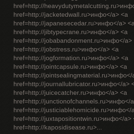
href=http://heavydutymetalcutting.ru>инф
href=http://jacketedwall.ru>инфо</a> <a
href=http://japanesecedar.ru>инфо</a> <
href=http://jibtypecrane.ru>инфо</a> <a
href=http://jobabandonment.ru>инфо</a>
href=http://jobstress.ru>инфо</a> <a
href=http://jogformation.ru>инфо</a> <a
href=http://jointcapsule.ru>инфо</a> <a
href=http://jointsealingmaterial.ru>инфо<
href=http://journallubricator.ru>инфо</a> 
href=http://juicecatcher.ru>инфо</a> <a
href=http://junctionofchannels.ru>инфо</
href=http://justiciablehomicide.ru>инфо</
href=http://juxtapositiontwin.ru>инфо</a>
href=http://kaposidisease.ru>...