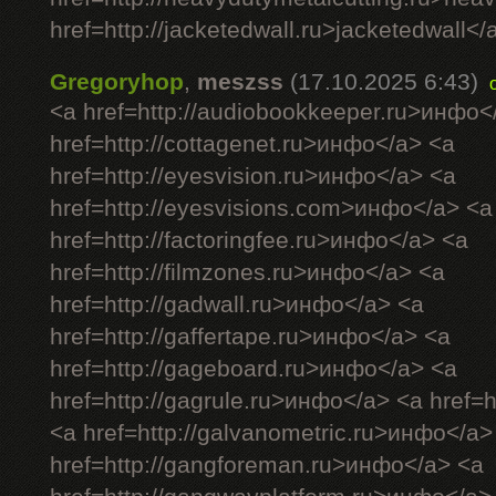
href=http://jacketedwall.ru>jacketedwall</a
Gregoryhop
,
meszss
(17.10.2025 6:43)
<a href=http://audiobookkeeper.ru>инфо<
href=http://cottagenet.ru>инфо</a> <a
href=http://eyesvision.ru>инфо</a> <a
href=http://eyesvisions.com>инфо</a> <a
href=http://factoringfee.ru>инфо</a> <a
href=http://filmzones.ru>инфо</a> <a
href=http://gadwall.ru>инфо</a> <a
href=http://gaffertape.ru>инфо</a> <a
href=http://gageboard.ru>инфо</a> <a
href=http://gagrule.ru>инфо</a> <a href=h
<a href=http://galvanometric.ru>инфо</a>
href=http://gangforeman.ru>инфо</a> <a