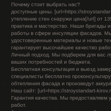
Почему стоит выбрать нас?
доступные цены. [url=https://stroystandar
утепление стен снаружи цена[/url] от 13
практика и мастерство. Наши бригады
работы в сфере инсуляции фасадов. Мы
удостоверенные материалы и новые тех
гарантирует высочайшее качество рабо
Личный подход. Мы подберем для вас л
ваших потребностей и бюджета.
Бесплатная консультация и выезд заме
специалисты бесплатно проконсультиру
обтепления фасада и произведут аккур
Наш сайт: [url=https://stroystandart-kirov.
Гарантия качества. Мы предоставляем 
работ.