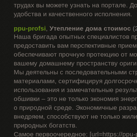
трудах вы можете узнать на портале. Д
удобства и качественного исполнения.
ppu-profsi
,
Утепление дома стоимос
(
Наша бригада опытных специалистов п
предоставить вам перспективные прием
обеспечивают прочную протекцию от мо
вашему домашнему пространству ориги
Мы деятельны с последовательными с
материалами, сертифицируя долгосроч
использования и замечательные резуль
обшивки – это не только экономия энерг
о природной среде. Экономичные разра
внедряем, способствуют не только жил
природных богатств.
Самое первоочередное: [url=https://ppu-