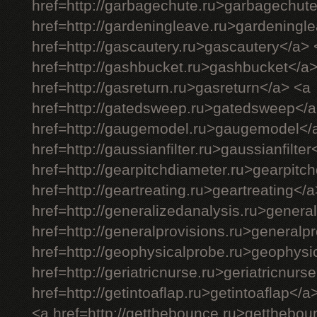
href=http://garbagechute.ru>garbagechut
href=http://gardeningleave.ru>gardeningl
href=http://gascautery.ru>gascautery</a> 
href=http://gashbucket.ru>gashbucket</a
href=http://gasreturn.ru>gasreturn</a> <a
href=http://gatedsweep.ru>gatedsweep</a
href=http://gaugemodel.ru>gaugemodel</
href=http://gaussianfilter.ru>gaussianfilter
href=http://gearpitchdiameter.ru>gearpitc
href=http://geartreating.ru>geartreating</
href=http://generalizedanalysis.ru>genera
href=http://generalprovisions.ru>generalp
href=http://geophysicalprobe.ru>geophysi
href=http://geriatricnurse.ru>geriatricnurs
href=http://getintoaflap.ru>getintoaflap</a
<a href=http://getthebounce.ru>getthebo