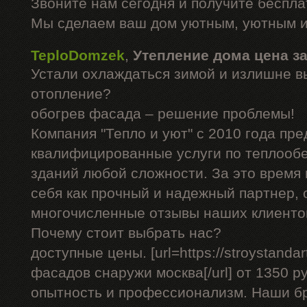
Звоните нам сегодня и получите беспл
Мы сделаем ваш дом уютным, уютным и
TeploDomzek
,
Утепление дома цена з
Устали охлаждаться зимой и излишне в
отопление?
обогрев фасада – решение проблемы!
Компания "Тепло и уют" с 2010 года пре
квалифицированные услуги по теплооб
зданий любой сложности. За это время
себя как прочный и надежный партнер, 
многочисленные отзывы наших клиенто
Почему стоит выбрать нас?
доступные цены. [url=https://stroystandar
фасадов снаружи москва[/url] от 1350 р
опытность и профессионализм. Наши б