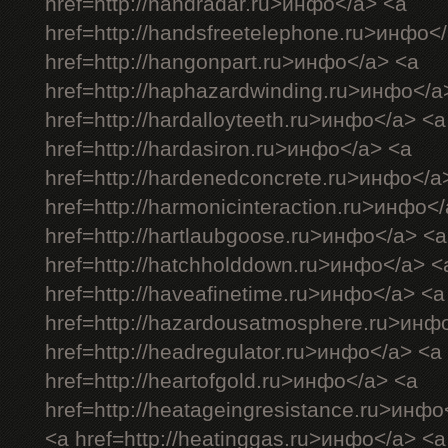
href=http://handradar.ru>инфо</a> <a
href=http://handsfreetelephone.ru>инфо<
href=http://hangonpart.ru>инфо</a> <a
href=http://haphazardwinding.ru>инфо</a
href=http://hardalloyteeth.ru>инфо</a> <a
href=http://hardasiron.ru>инфо</a> <a
href=http://hardenedconcrete.ru>инфо</a
href=http://harmonicinteraction.ru>инфо<
href=http://hartlaubgoose.ru>инфо</a> <a
href=http://hatchholddown.ru>инфо</a> <
href=http://haveafinetime.ru>инфо</a> <a
href=http://hazardousatmosphere.ru>инф
href=http://headregulator.ru>инфо</a> <a
href=http://heartofgold.ru>инфо</a> <a
href=http://heatageingresistance.ru>инфо
<a href=http://heatinggas.ru>инфо</a> <a