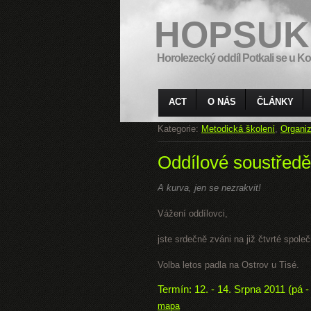
HOPSUK
Horolezecký oddíl Potkali se u Ko
ACT
O NÁS
ČLÁNKY
Kategorie:
Metodická školení
,
Organiz
Oddílové soustředě
A kurva, jen se nezrakvit!
Vážení oddílovci,
jste srdečně zváni na již čtvrté spole
Volba letos padla na Ostrov u Tisé.
Termín: 12. - 14. Srpna 2011 (pá -
mapa