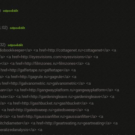
)
odpovědět
1:02)
odpovědět
32)
odpovědět
diobookkeeper</a> <a href=http://cottagenet.ru>cottagenet</a> <a
</a> <a href=http://eyesvisions.com>eyesvisions</a> <a
fee</a> <a href=http://filmzones.ru>filmzones</a> <a
 href=http://gaffertape.ru>gaffertape</a> <a
a> <a href=http://gagrule.ru>gagrule</a> <a
<a href=http://galvanometric.ru>galvanometric</a> <a
man</a> <a href=http://gangwayplatform.ru>gangwayplatform</a> <a
hute</a> <a href=http://gardeningleave.ru>gardeningleave</a> <a
</a> <a href=http://gashbucket.ru>gashbucket</a> <a
a> <a href=http://gatedsweep.ru>gatedsweep</a> <a
/a> <a href=http://gaussianfilter.ru>gaussianfilter</a> <a
pitchdiameter</a> <a href=http://geartreating.ru>geartreating</a> <a
neralizedanalysis</a> <a