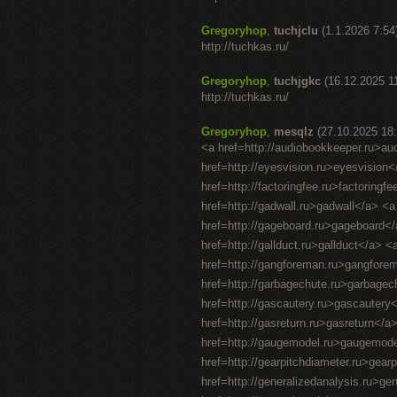
Gregoryhop
,
tuchjclu
(1.1.2026 7:54
http://tuchkas.ru/
Gregoryhop
,
tuchjgkc
(16.12.2025 1
http://tuchkas.ru/
Gregoryhop
,
mesqlz
(27.10.2025 18:
<a href=http://audiobookkeeper.ru>au
href=http://eyesvision.ru>eyesvision
href=http://factoringfee.ru>factoring
href=http://gadwall.ru>gadwall</a> <a
href=http://gageboard.ru>gageboard</
href=http://gallduct.ru>gallduct</a> 
href=http://gangforeman.ru>gangfore
href=http://garbagechute.ru>garbagec
href=http://gascautery.ru>gascautery
href=http://gasreturn.ru>gasreturn</
href=http://gaugemodel.ru>gaugemodel<
href=http://gearpitchdiameter.ru>gear
href=http://generalizedanalysis.ru>ge