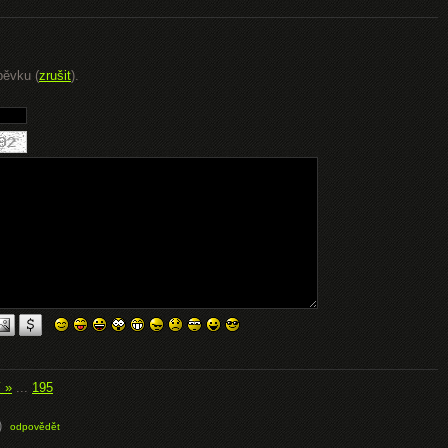
pěvku (
zrušit
).
í »
...
195
)
odpovědět