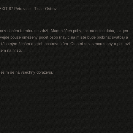
 EXIT 87 Petrovice - Tisa - Ostrov
uho v daném termínu se zdrží. Mám hlášen pobyt jak na celou dobu, tak jen
 vejde pouze omezený počet osob (navíc na místě bude probíhat svatba) a
těhotným ženám a jejich opatrovníkům. Ostatní si vezmou stany a postaví
em na hřišti.
Tesim se na vsechny dorazivsi.