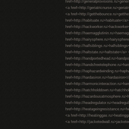
href=http://generalprovisions.ru>gene
<a href=http://geriatricnurse.ru>geriat
<a href=http://getthebounce.ru>gett
href=http://habituate.ru>habituate</a
href=http://hackworker.ru>hackworker<
href=http://haemagglutinin.ru>haemaggl
href=http://hairysphere.ru>hairysphere
href=http://halfsiblings.ru>halfsiblin
href=http://haltstate.ru>haltstate</a
href=http://handportedhead.ru>handpo
href=http://handsfreetelephone.ru>ha
href=http://haphazardwinding.ru>hapha
href=http://hardasiron.ru>hardasiron
href=http://harmonicinteraction.ru>ha
href=http://hatchholddown.ru>hatchho
href=http://hazardousatmosphere.ru
href=http://headregulator.ru>headregu
href=http://heatageingresistance.ru>
<a href=http://heatinggas.ru>heating
<a href=http://jacketedwall.ru>jackete