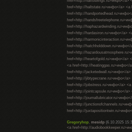
href=http://halfsiblings.ru>инфо</a> 
href=http://haltstate.ru>инфо</a> <a
href=http://handportedhead.ru>инфо<
href=http://handsfreetelephone.ru>и
href=http://haphazardwinding.ru>инфо
href=http://hardasiron.ru>инфо</a> <
href=http://harmonicinteraction.ru>и
href=http://hatchholddown.ru>инфо</
href=http://hazardousatmosphere.ru>
href=http://heartofgold.ru>инфо</a> 
<a href=http://heatinggas.ru>инфо</
href=http://jacketedwall.ru>инфо</a>
href=http://jibtypecrane.ru>инфо</a
href=http://jobstress.ru>инфо</a> <a
href=http://jointcapsule.ru>инфо</a> 
href=http://journallubricator.ru>инфо
href=http://junctionofchannels.ru>ин
href=http://juxtapositiontwin.ru>инфо<
Gregoryhop
,
mesidp
(6.10.2025 15:
<a href=http://audiobookkeeper.ru>и