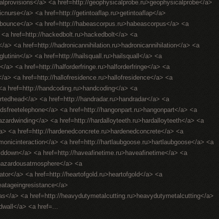
ralprovisions</a> <a href=http://geophysicalprobe.ru>geophysicalprobe</a>
ricnurse</a> <a href=http://getintoaflap.ru>getintoaflap</a>
hebounce</a> <a href=http://habeascorpus.ru>habeascorpus</a> <a
> <a href=http://hackedbolt.ru>hackedbolt</a> <a
/a> <a href=http://hadronicannihilation.ru>hadronicannihilation</a> <a
utinin</a> <a href=http://hailsquall.ru>hailsquall</a> <a
</a> <a href=http://halforderfringe.ru>halforderfringe</a> <a
gs</a> <a href=http://hallofresidence.ru>hallofresidence</a> <a
> <a href=http://handcoding.ru>handcoding</a> <a
rtedhead</a> <a href=http://handradar.ru>handradar</a> <a
ndsfreetelephone</a> <a href=http://hangonpart.ru>hangonpart</a> <a
zardwinding</a> <a href=http://hardalloyteeth.ru>hardalloyteeth</a> <a
</a> <a href=http://hardenedconcrete.ru>hardenedconcrete</a> <a
rmonicinteraction</a> <a href=http://hartlaubgoose.ru>hartlaubgoose</a> <a
lddown</a> <a href=http://haveafinetime.ru>haveafinetime</a> <a
>hazardousatmosphere</a> <a
lator</a> <a href=http://heartofgold.ru>heartofgold</a> <a
heatageingresistance</a>
gas</a> <a href=http://heavydutymetalcutting.ru>heavydutymetalcutting</a>
dwall</a> <a href=...