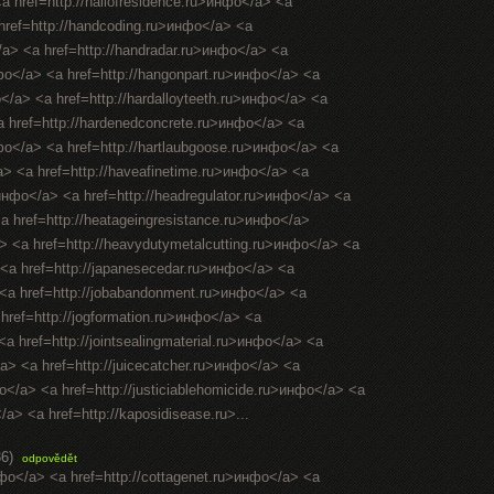
<a href=http://hallofresidence.ru>инфо</a> <a
 href=http://handcoding.ru>инфо</a> <a
/a> <a href=http://handradar.ru>инфо</a> <a
нфо</a> <a href=http://hangonpart.ru>инфо</a> <a
</a> <a href=http://hardalloyteeth.ru>инфо</a> <a
a href=http://hardenedconcrete.ru>инфо</a> <a
нфо</a> <a href=http://hartlaubgoose.ru>инфо</a> <a
a> <a href=http://haveafinetime.ru>инфо</a> <a
инфо</a> <a href=http://headregulator.ru>инфо</a> <a
<a href=http://heatageingresistance.ru>инфо</a>
a> <a href=http://heavydutymetalcutting.ru>инфо</a> <a
 <a href=http://japanesecedar.ru>инфо</a> <a
> <a href=http://jobabandonment.ru>инфо</a> <a
 href=http://jogformation.ru>инфо</a> <a
<a href=http://jointsealingmaterial.ru>инфо</a> <a
</a> <a href=http://juicecatcher.ru>инфо</a> <a
фо</a> <a href=http://justiciablehomicide.ru>инфо</a> <a
/a> <a href=http://kaposidisease.ru>...
36)
odpovědět
нфо</a> <a href=http://cottagenet.ru>инфо</a> <a