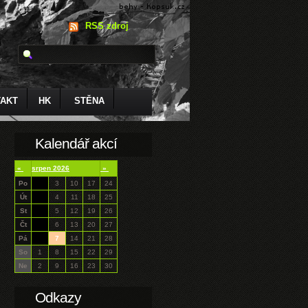
RSS zdroj
AKT
HK
STĚNA
Kalendář akcí
«
srpen 2026
»
Po
3
10
17
24
Út
4
11
18
25
St
5
12
19
26
Čt
6
13
20
27
Pá
7
14
21
28
So
1
8
15
22
29
Ne
2
9
16
23
30
Odkazy