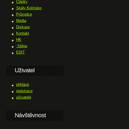
Články
Skály Kolínsko
Průvodce
Media
Diskuse
Kontakt
HK
Stěna
EDIT
Uživatel
přihlásit
registrace
uživatelé
Návštěvnost