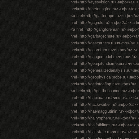
href=http://eyesvision.ru>инфо</a> 
href=http://factoringfee.ru>инфо</a>
<a href=http://gaffertape.ru>инфо</a
href=http://gagrule.ru>инфо</a> <a h
<a href=http://gangforeman.ru>инфо<
href=http://garbagechute.ru>инфо</a
href=http://gascautery.ru>инфо</a> 
href=http://gasreturn.ru>инфо</a> <
href=http://gaugemodel.ru>инфо</a> <
href=http://gearpitchdiameter.ru>инф
href=http://generalizedanalysis.ru>и
href=http://geophysicalprobe.ru>инфо
href=http://getintoaflap.ru>инфо</a>
<a href=http://getthebounce.ru>инфо
href=http://habituate.ru>инфо</a> <a
href=http://hackworker.ru>инфо</a> <
href=http://haemagglutinin.ru>инфо</
href=http://hairysphere.ru>инфо</a> <
href=http://halfsiblings.ru>инфо</a> 
href=http://haltstate.ru>инфо</a> <a
href=http://handportedhead.ru>инфо<