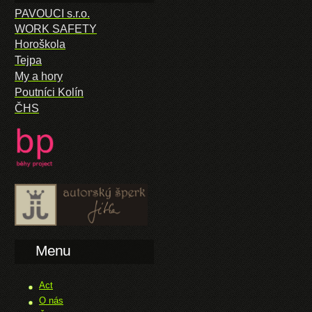
PAVOUCI s.r.o.
WORK SAFETY
Horoškola
Tejpa
My a hory
Poutníci Kolín
ČHS
Menu
Act
O nás