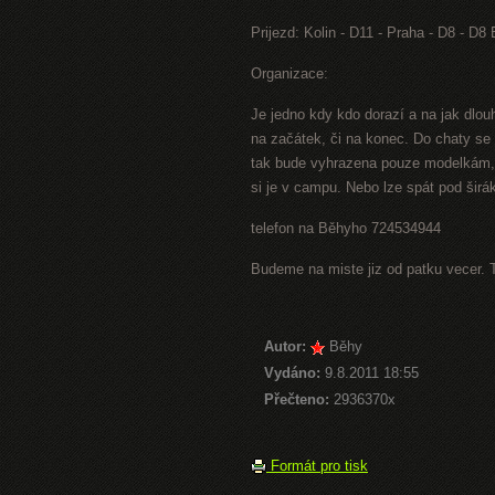
Prijezd: Kolin - D11 - Praha - D8 - D8
Organizace:
Je jedno kdy kdo dorazí a na jak dlo
na začátek, či na konec. Do chaty se
tak bude vyhrazena pouze modelkám, 
si je v campu. Nebo lze spát pod širák
telefon na Běhyho 724534944
Budeme na miste jiz od patku vecer. 
Autor:
Běhy
Vydáno:
9.8.2011 18:55
Přečteno:
2936370x
Formát pro tisk