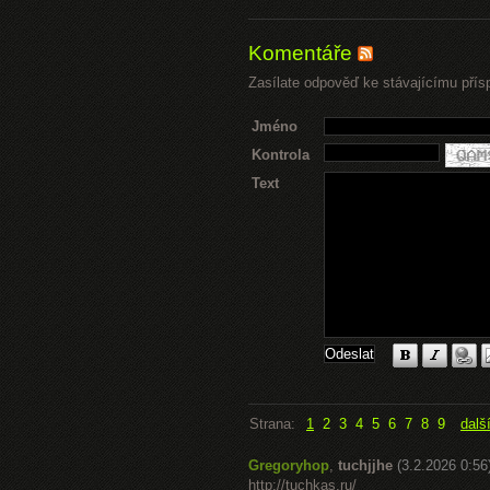
Komentáře
Zasílate odpověď ke stávajícímu přís
Jméno
Kontrola
Text
Strana:
1
2
3
4
5
6
7
8
9
dalš
Gregoryhop
,
tuchjjhe
(3.2.2026 0:56
http://tuchkas.ru/