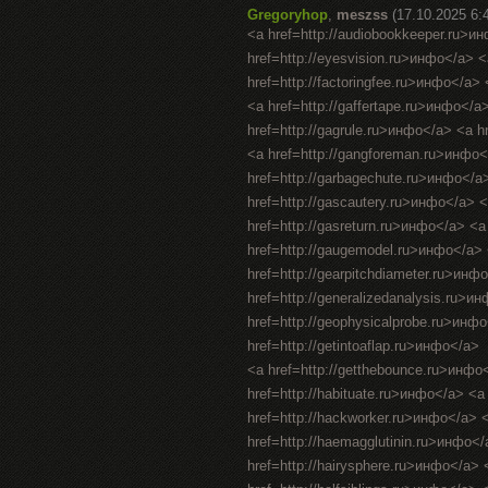
Gregoryhop
,
meszss
(17.10.2025 6:
<a href=http://audiobookkeeper.ru>и
href=http://eyesvision.ru>инфо</a> 
href=http://factoringfee.ru>инфо</a>
<a href=http://gaffertape.ru>инфо</a
href=http://gagrule.ru>инфо</a> <a h
<a href=http://gangforeman.ru>инфо<
href=http://garbagechute.ru>инфо</a
href=http://gascautery.ru>инфо</a> 
href=http://gasreturn.ru>инфо</a> <
href=http://gaugemodel.ru>инфо</a> <
href=http://gearpitchdiameter.ru>инф
href=http://generalizedanalysis.ru>и
href=http://geophysicalprobe.ru>инфо
href=http://getintoaflap.ru>инфо</a>
<a href=http://getthebounce.ru>инфо
href=http://habituate.ru>инфо</a> <a
href=http://hackworker.ru>инфо</a> <
href=http://haemagglutinin.ru>инфо</
href=http://hairysphere.ru>инфо</a> <