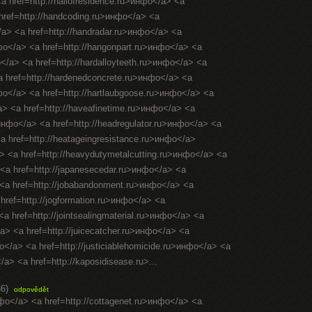
<a href=http://hallofresidence.ru>инфо</a> <a
 href=http://handcoding.ru>инфо</a> <a
/a> <a href=http://handradar.ru>инфо</a> <a
нфо</a> <a href=http://hangonpart.ru>инфо</a> <a
</a> <a href=http://hardalloyteeth.ru>инфо</a> <a
a href=http://hardenedconcrete.ru>инфо</a> <a
нфо</a> <a href=http://hartlaubgoose.ru>инфо</a> <a
a> <a href=http://haveafinetime.ru>инфо</a> <a
инфо</a> <a href=http://headregulator.ru>инфо</a> <a
<a href=http://heatageingresistance.ru>инфо</a>
a> <a href=http://heavydutymetalcutting.ru>инфо</a> <a
 <a href=http://japanesecedar.ru>инфо</a> <a
> <a href=http://jobabandonment.ru>инфо</a> <a
 href=http://jogformation.ru>инфо</a> <a
<a href=http://jointsealingmaterial.ru>инфо</a> <a
</a> <a href=http://juicecatcher.ru>инфо</a> <a
фо</a> <a href=http://justiciablehomicide.ru>инфо</a> <a
/a> <a href=http://kaposidisease.ru>...
36)
odpovědět
нфо</a> <a href=http://cottagenet.ru>инфо</a> <a