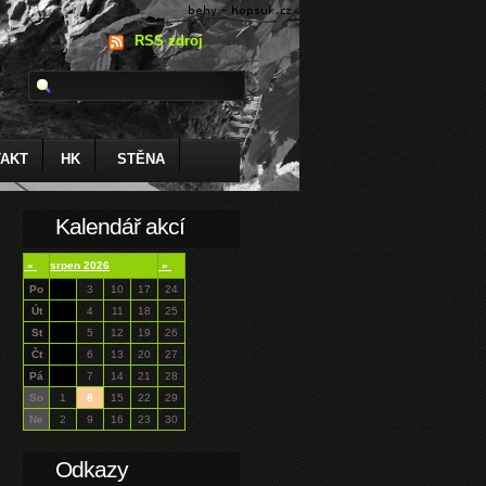
RSS zdroj
AKT
HK
STĚNA
Kalendář akcí
«
srpen 2026
»
Po
3
10
17
24
Út
4
11
18
25
St
5
12
19
26
Čt
6
13
20
27
Pá
7
14
21
28
So
1
8
15
22
29
Ne
2
9
16
23
30
Odkazy