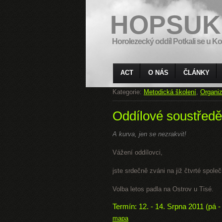
HOPSUK
Horolezecký oddíl Potkali se u Ko
ACT
O NÁS
ČLÁNKY
Kategorie:
Metodická školení
,
Organiz
Oddílové soustředě
A kurva, jen se nezrakvit!
Vážení oddílovci,
jste srdečně zváni na již čtvrté spole
Volba letos padla na Ostrov u Tisé.
Termín: 12. - 14. Srpna 2011 (pá -
mapa