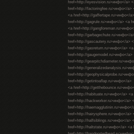
href=http://eyesvision.ru>инфо</a> 
href=http://factoringfee.ru>инфо</a>
<a href=http://gaffertape.ru>инфо</a
href=http://gagrule.ru>инфо</a> <a h
<a href=http://gangforeman.ru>инфо<
href=http://garbagechute.ru>инфо</a
href=http://gascautery.ru>инфо</a> 
href=http://gasreturn.ru>инфо</a> <
href=http://gaugemodel.ru>инфо</a> <
href=http://gearpitchdiameter.ru>инф
href=http://generalizedanalysis.ru>и
href=http://geophysicalprobe.ru>инфо
href=http://getintoaflap.ru>инфо</a>
<a href=http://getthebounce.ru>инфо
href=http://habituate.ru>инфо</a> <a
href=http://hackworker.ru>инфо</a> <
href=http://haemagglutinin.ru>инфо</
href=http://hairysphere.ru>инфо</a> <
href=http://halfsiblings.ru>инфо</a> 
href=http://haltstate.ru>инфо</a> <a
href=http://handportedhead.ru>инфо<