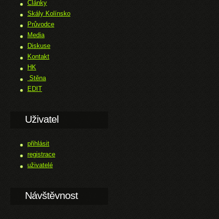
Články
Skály Kolínsko
Průvodce
Media
Diskuse
Kontakt
HK
Stěna
EDIT
Uživatel
přihlásit
registrace
uživatelé
Návštěvnost