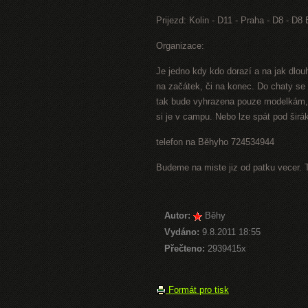
Prijezd: Kolin - D11 - Praha - D8 - D8
Organizace:
Je jedno kdy kdo dorazí a na jak dlo
na začátek, či na konec. Do chaty se
tak bude vyhrazena pouze modelkám, 
si je v campu. Nebo lze spát pod širák
telefon na Běhyho 724534944
Budeme na miste jiz od patku vecer. 
Autor:
Běhy
Vydáno:
9.8.2011 18:55
Přečteno:
2939415x
Formát pro tisk