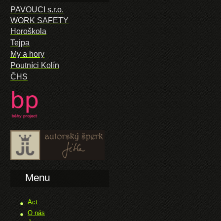
PAVOUCI s.r.o.
WORK SAFETY
Horoškola
Tejpa
My a hory
Poutníci Kolín
ČHS
Menu
Act
O nás