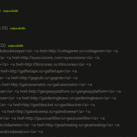
)
odpovědět
1:02)
odpovědět
32)
odpovědět
diobookkeeper</a> <a href=http://cottagenet.ru>cottagenet</a> <a
</a> <a href=http://eyesvisions.com>eyesvisions</a> <a
fee</a> <a href=http://filmzones.ru>filmzones</a> <a
 href=http://gaffertape.ru>gaffertape</a> <a
a> <a href=http://gagrule.ru>gagrule</a> <a
<a href=http://galvanometric.ru>galvanometric</a> <a
man</a> <a href=http://gangwayplatform.ru>gangwayplatform</a> <a
hute</a> <a href=http://gardeningleave.ru>gardeningleave</a> <a
</a> <a href=http://gashbucket.ru>gashbucket</a> <a
a> <a href=http://gatedsweep.ru>gatedsweep</a> <a
/a> <a href=http://gaussianfilter.ru>gaussianfilter</a> <a
pitchdiameter</a> <a href=http://geartreating.ru>geartreating</a> <a
neralizedanalysis</a> <a