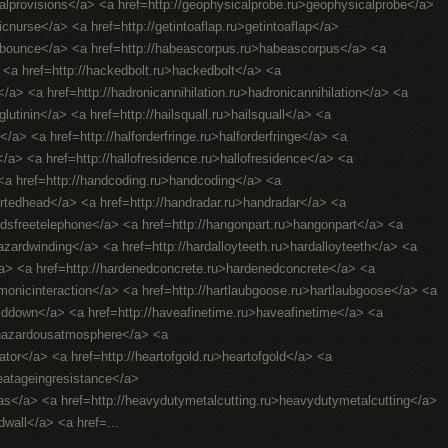
ralprovisions</a> <a href=http://geophysicalprobe.ru>geophysicalprobe</a>
ricnurse</a> <a href=http://getintoaflap.ru>getintoaflap</a>
hebounce</a> <a href=http://habeascorpus.ru>habeascorpus</a> <a
> <a href=http://hackedbolt.ru>hackedbolt</a> <a
/a> <a href=http://hadronicannihilation.ru>hadronicannihilation</a> <a
utinin</a> <a href=http://hailsquall.ru>hailsquall</a> <a
</a> <a href=http://halforderfringe.ru>halforderfringe</a> <a
gs</a> <a href=http://hallofresidence.ru>hallofresidence</a> <a
> <a href=http://handcoding.ru>handcoding</a> <a
rtedhead</a> <a href=http://handradar.ru>handradar</a> <a
ndsfreetelephone</a> <a href=http://hangonpart.ru>hangonpart</a> <a
zardwinding</a> <a href=http://hardalloyteeth.ru>hardalloyteeth</a> <a
</a> <a href=http://hardenedconcrete.ru>hardenedconcrete</a> <a
rmonicinteraction</a> <a href=http://hartlaubgoose.ru>hartlaubgoose</a> <a
lddown</a> <a href=http://haveafinetime.ru>haveafinetime</a> <a
>hazardousatmosphere</a> <a
lator</a> <a href=http://heartofgold.ru>heartofgold</a> <a
heatageingresistance</a>
gas</a> <a href=http://heavydutymetalcutting.ru>heavydutymetalcutting</a>
dwall</a> <a href=...