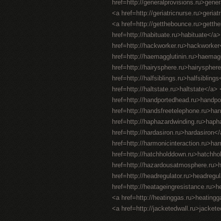
href=http://generalprovisions.ru>gene
<a href=http://geriatricnurse.ru>geriat
<a href=http://getthebounce.ru>gett
href=http://habituate.ru>habituate</a
href=http://hackworker.ru>hackworker<
href=http://haemagglutinin.ru>haemaggl
href=http://hairysphere.ru>hairysphere
href=http://halfsiblings.ru>halfsiblin
href=http://haltstate.ru>haltstate</a
href=http://handportedhead.ru>handpo
href=http://handsfreetelephone.ru>ha
href=http://haphazardwinding.ru>hapha
href=http://hardasiron.ru>hardasiron
href=http://harmonicinteraction.ru>ha
href=http://hatchholddown.ru>hatchho
href=http://hazardousatmosphere.ru
href=http://headregulator.ru>headregu
href=http://heatageingresistance.ru>
<a href=http://heatinggas.ru>heating
<a href=http://jacketedwall.ru>jackete