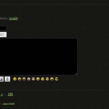
pěvku (
zrušit
).
í »
...
195
)
odpovědět