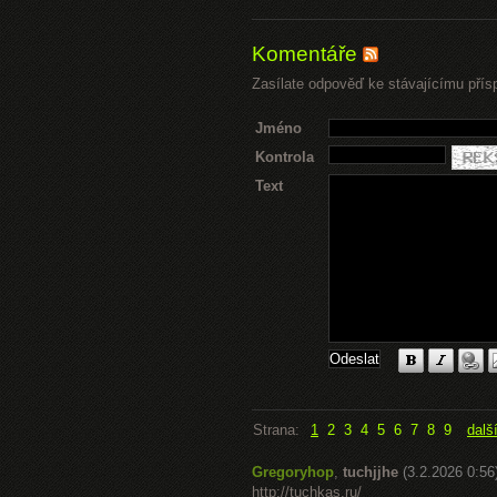
Komentáře
Zasílate odpověď ke stávajícímu přís
Jméno
Kontrola
Text
Strana:
1
2
3
4
5
6
7
8
9
dalš
Gregoryhop
,
tuchjjhe
(3.2.2026 0:56
http://tuchkas.ru/