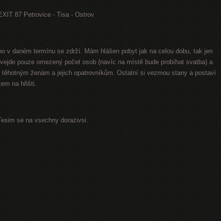
 EXIT 87 Petrovice - Tisa - Ostrov
uho v daném termínu se zdrží. Mám hlášen pobyt jak na celou dobu, tak jen
 vejde pouze omezený počet osob (navíc na místě bude probíhat svatba) a
těhotným ženám a jejich opatrovníkům. Ostatní si vezmou stany a postaví
em na hřišti.
Tesim se na vsechny dorazivsi.