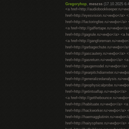
Gregoryhop
,
meszss
(17.10.2025 6:
<a href=http://audiobookkeeper.ru>и
href=http://eyesvision.ru>инфо</a> 
href=http://factoringfee.ru>инфо</a>
<a href=http://gaffertape.ru>инфо</a
href=http://gagrule.ru>инфо</a> <a h
<a href=http://gangforeman.ru>инфо<
href=http://garbagechute.ru>инфо</a
href=http://gascautery.ru>инфо</a> 
href=http://gasreturn.ru>инфо</a> <
href=http://gaugemodel.ru>инфо</a> <
href=http://gearpitchdiameter.ru>инф
href=http://generalizedanalysis.ru>и
href=http://geophysicalprobe.ru>инфо
href=http://getintoaflap.ru>инфо</a>
<a href=http://getthebounce.ru>инфо
href=http://habituate.ru>инфо</a> <a
href=http://hackworker.ru>инфо</a> <
href=http://haemagglutinin.ru>инфо</
href=http://hairysphere.ru>инфо</a> <