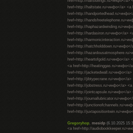
href=http://halfsiblings.ru>инфо</a> 
href=http://haltstate.ru>инфо</a> <a
href=http://handportedhead.ru>инфо<
href=http://handsfreetelephone.ru>и
href=http://haphazardwinding.ru>инфо
href=http://hardasiron.ru>инфо</a> <
href=http://harmonicinteraction.ru>и
href=http://hatchholddown.ru>инфо</
href=http://hazardousatmosphere.ru>
href=http://heartofgold.ru>инфо</a> 
<a href=http://heatinggas.ru>инфо</
href=http://jacketedwall.ru>инфо</a>
href=http://jibtypecrane.ru>инфо</a
href=http://jobstress.ru>инфо</a> <a
href=http://jointcapsule.ru>инфо</a> 
href=http://journallubricator.ru>инфо
href=http://junctionofchannels.ru>ин
href=http://juxtapositiontwin.ru>инфо<
Gregoryhop
,
mesidp
(6.10.2025 15:
<a href=http://audiobookkeeper.ru>и