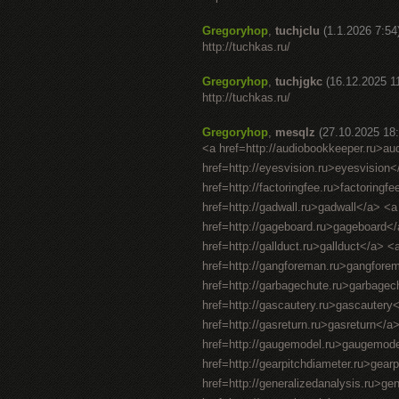
Gregoryhop
,
tuchjclu
(1.1.2026 7:54
http://tuchkas.ru/
Gregoryhop
,
tuchjgkc
(16.12.2025 1
http://tuchkas.ru/
Gregoryhop
,
mesqlz
(27.10.2025 18:
<a href=http://audiobookkeeper.ru>au
href=http://eyesvision.ru>eyesvision
href=http://factoringfee.ru>factoring
href=http://gadwall.ru>gadwall</a> <a
href=http://gageboard.ru>gageboard</
href=http://gallduct.ru>gallduct</a> 
href=http://gangforeman.ru>gangfore
href=http://garbagechute.ru>garbagec
href=http://gascautery.ru>gascautery
href=http://gasreturn.ru>gasreturn</
href=http://gaugemodel.ru>gaugemodel<
href=http://gearpitchdiameter.ru>gear
href=http://generalizedanalysis.ru>ge