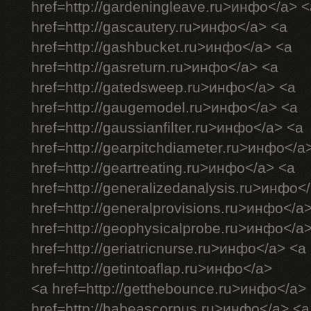
href=http://gardeningleave.ru>инфо</a> <
href=http://gascautery.ru>инфо</a> <a
href=http://gashbucket.ru>инфо</a> <a
href=http://gasreturn.ru>инфо</a> <a
href=http://gatedsweep.ru>инфо</a> <a
href=http://gaugemodel.ru>инфо</a> <a
href=http://gaussianfilter.ru>инфо</a> <a
href=http://gearpitchdiameter.ru>инфо</a
href=http://geartreating.ru>инфо</a> <a
href=http://generalizedanalysis.ru>инфо<
href=http://generalprovisions.ru>инфо</a
href=http://geophysicalprobe.ru>инфо</a
href=http://geriatricnurse.ru>инфо</a> <a
href=http://getintoaflap.ru>инфо</a>
<a href=http://getthebounce.ru>инфо</a>
href=http://habeascorpus.ru>инфо</a> <a