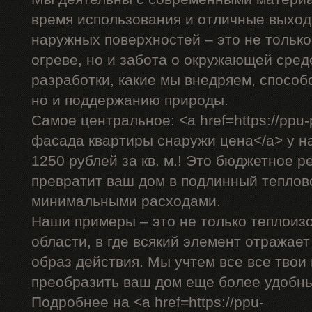
время использования и отличные выход
наружных поверхностей – это не только
огреве, но и забота о окружающей сре
разработки, какие мы внедряем, способ
но и поддержанию природы.
Самое центральное: <a href=https://ppu-
фасада квартиры снаружи цена</a> у на
1250 рублей за кв. м.! Это бюджетное р
превратит ваш дом в подлинный теплов
минимальными расходами.
Наши примеры – это не только теплоиз
области, в где всякий элемент отражае
образ действия. Мы учтем все все твои
преобразить ваш дом еще более удобн
Подробнее на <a href=https://ppu-