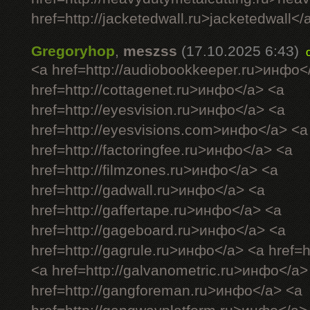
href=http://jacketedwall.ru>jacketedwall</a
Gregoryhop
,
meszss
(17.10.2025 6:43)
<a href=http://audiobookkeeper.ru>инфо<
href=http://cottagenet.ru>инфо</a> <a
href=http://eyesvision.ru>инфо</a> <a
href=http://eyesvisions.com>инфо</a> <a
href=http://factoringfee.ru>инфо</a> <a
href=http://filmzones.ru>инфо</a> <a
href=http://gadwall.ru>инфо</a> <a
href=http://gaffertape.ru>инфо</a> <a
href=http://gageboard.ru>инфо</a> <a
href=http://gagrule.ru>инфо</a> <a href=h
<a href=http://galvanometric.ru>инфо</a>
href=http://gangforeman.ru>инфо</a> <a