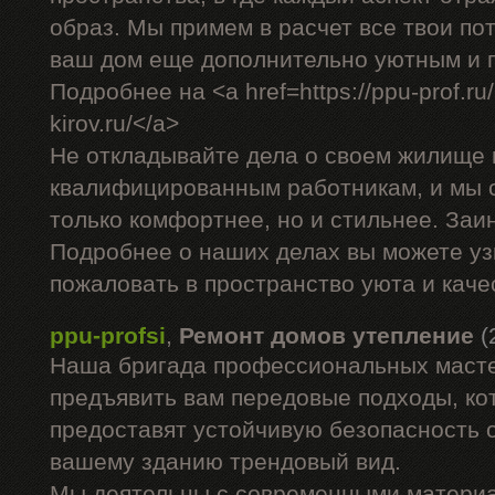
образ. Мы примем в расчет все твои по
ваш дом еще дополнительно уютным и 
Подробнее на <a href=https://ppu-prof.ru/
kirov.ru/</a>
Не откладывайте дела о своем жилище 
квалифицированным работникам, и мы 
только комфортнее, но и стильнее. За
Подробнее о наших делах вы можете уз
пожаловать в пространство уюта и каче
ppu-profsi
,
Ремонт домов утепление
(
Наша бригада профессиональных маст
предъявить вам передовые подходы, ко
предоставят устойчивую безопасность о
вашему зданию трендовый вид.
Мы деятельны с современными материа