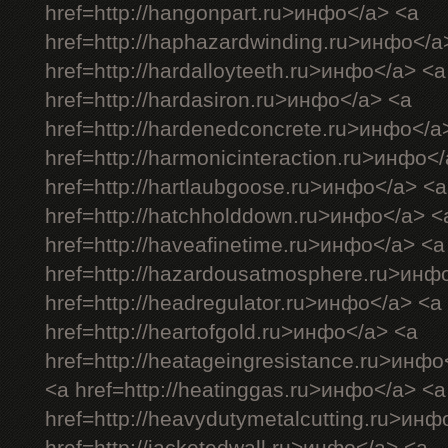
href=http://hangonpart.ru>инфо</a> <a
href=http://haphazardwinding.ru>инфо</a
href=http://hardalloyteeth.ru>инфо</a> <a
href=http://hardasiron.ru>инфо</a> <a
href=http://hardenedconcrete.ru>инфо</a
href=http://harmonicinteraction.ru>инфо<
href=http://hartlaubgoose.ru>инфо</a> <a
href=http://hatchholddown.ru>инфо</a> <
href=http://haveafinetime.ru>инфо</a> <a
href=http://hazardousatmosphere.ru>инф
href=http://headregulator.ru>инфо</a> <a
href=http://heartofgold.ru>инфо</a> <a
href=http://heatageingresistance.ru>инфо
<a href=http://heatinggas.ru>инфо</a> <a
href=http://heavydutymetalcutting.ru>инф