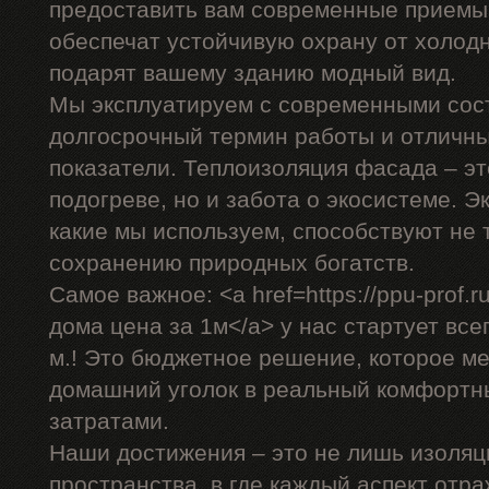
предоставить вам современные приемы,
обеспечат устойчивую охрану от холодн
подарят вашему зданию модный вид.
Мы эксплуатируем с современными сос
долгосрочный термин работы и отличн
показатели. Теплоизоляция фасада – эт
подогреве, но и забота о экосистеме. 
какие мы используем, способствуют не 
сохранению природных богатств.
Самое важное: <a href=https://ppu-prof
дома цена за 1м</a> у нас стартует всег
м.! Это бюджетное решение, которое м
домашний уголок в реальный комфортн
затратами.
Наши достижения – это не лишь изоляц
пространства, в где каждый аспект отр