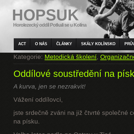
HOPSUK
Horolezecký oddíl Potkali se u Kolína
ACT
O NÁS
ČLÁNKY
SKÁLY KOLÍNSKO
PRŮ
Kategorie:
Metodická školení
,
Organizačn
Oddílové soustředění na pís
A kurva, jen se nezrakvit!
Vážení oddílovci,
jste srdečně zváni na již čtvrté společné 
na písku.