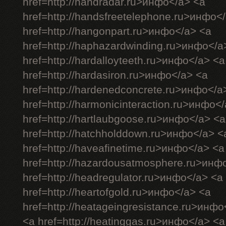
href=http://handradar.ru>инфо</a> <a
href=http://handsfreetelephone.ru>инфо<
href=http://hangonpart.ru>инфо</a> <a
href=http://haphazardwinding.ru>инфо</a
href=http://hardalloyteeth.ru>инфо</a> <a
href=http://hardasiron.ru>инфо</a> <a
href=http://hardenedconcrete.ru>инфо</a
href=http://harmonicinteraction.ru>инфо<
href=http://hartlaubgoose.ru>инфо</a> <a
href=http://hatchholddown.ru>инфо</a> <
href=http://haveafinetime.ru>инфо</a> <a
href=http://hazardousatmosphere.ru>инф
href=http://headregulator.ru>инфо</a> <a
href=http://heartofgold.ru>инфо</a> <a
href=http://heatageingresistance.ru>инфо
<a href=http://heatinggas.ru>инфо</a> <a