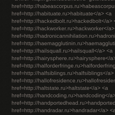
href=http://habeascorpus.ru>habeascorpu
href=http://habituate.ru>habituate</a> <a
href=http://hackedbolt.ru>hackedbolt</a> 
href=http://hackworker.ru>hackworker</a>
href=http://hadronicannihilation.ru>hadron
href=http://haemagglutinin.ru>haemagglut
href=http://hailsquall.ru>hailsquall</a> <a
href=http://hairysphere.ru>hairysphere</a
href=http://halforderfringe.ru>halforderfri
href=http://halfsiblings.ru>halfsiblings</a>
href=http://hallofresidence.ru>hallofresid
href=http://haltstate.ru>haltstate</a> <a
href=http://handcoding.ru>handcoding</a
href=http://handportedhead.ru>handporte
href=http://handradar.ru>handradar</a> <