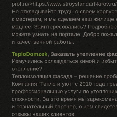
prof.ru/>https://www.stroystandart-kirov.ru
Не откладывайте труды о своем корпус
к мастерам, и мы сделаем ваш жилище н
моднее. Заинтересовались? Подробнее
можете узнать на портале. Добро пожа
и качественной работы.
TeploDomzek
,
Заказать утепление фа
Измучились охлаждаться зимой и избыт
отопление?
Теплоизоляция фасада – решение проб
Компания "Тепло и уют" с 2010 года пре
профессиональные услуги по утеплени
сложности. За это время мы зарекомен
и сознательный партнер, о чем свидет
отзывы наших клиентов.