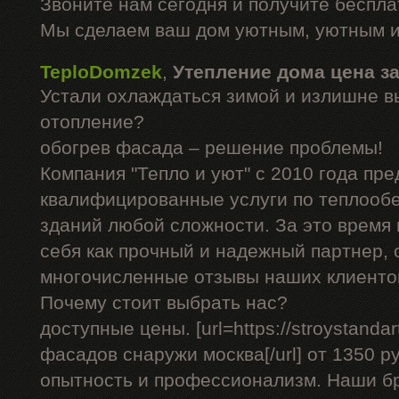
Звоните нам сегодня и получите беспл
Мы сделаем ваш дом уютным, уютным и
TeploDomzek
,
Утепление дома цена з
Устали охлаждаться зимой и излишне в
отопление?
обогрев фасада – решение проблемы!
Компания "Тепло и уют" с 2010 года пре
квалифицированные услуги по теплооб
зданий любой сложности. За это время
себя как прочный и надежный партнер, 
многочисленные отзывы наших клиенто
Почему стоит выбрать нас?
доступные цены. [url=https://stroystandar
фасадов снаружи москва[/url] от 1350 р
опытность и профессионализм. Наши б