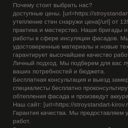
Почему стоит выбрать нас?
доступные цены. [url=https://stroystandar
утепление стен снаружи цена[/url] от 13
практика и мастерство. Наши бригады
работы в сфере инсуляции фасадов. Мы
удостоверенные материалы и новые тех
гарантирует высочайшее качество рабо
Личный подход. Мы подберем для вас л
ваших потребностей и бюджета.
Бесплатная консультация и выезд заме
специалисты бесплатно проконсультиру
обтепления фасада и произведут аккур
Наш сайт: [url=https://stroystandart-kirov.
Гарантия качества. Мы предоставляем 
работ.