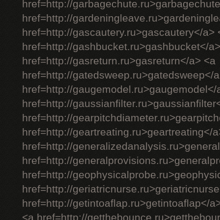
href=http://garbagechute.ru>garbagechut
href=http://gardeningleave.ru>gardeningl
href=http://gascautery.ru>gascautery</a> 
href=http://gashbucket.ru>gashbucket</a
href=http://gasreturn.ru>gasreturn</a> <a
href=http://gatedsweep.ru>gatedsweep</a
href=http://gaugemodel.ru>gaugemodel</
href=http://gaussianfilter.ru>gaussianfilter
href=http://gearpitchdiameter.ru>gearpitc
href=http://geartreating.ru>geartreating</
href=http://generalizedanalysis.ru>genera
href=http://generalprovisions.ru>generalp
href=http://geophysicalprobe.ru>geophysi
href=http://geriatricnurse.ru>geriatricnurs
href=http://getintoaflap.ru>getintoaflap</a
<a href=http://getthebounce.ru>getthebo