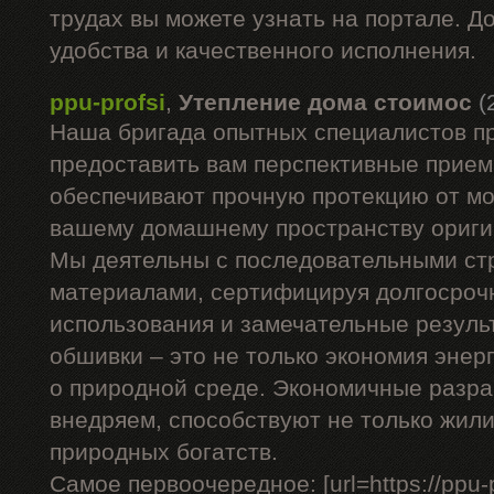
трудах вы можете узнать на портале. Д
удобства и качественного исполнения.
ppu-profsi
,
Утепление дома стоимос
(
Наша бригада опытных специалистов п
предоставить вам перспективные прием
обеспечивают прочную протекцию от мо
вашему домашнему пространству ориги
Мы деятельны с последовательными с
материалами, сертифицируя долгосроч
использования и замечательные резуль
обшивки – это не только экономия энерг
о природной среде. Экономичные разра
внедряем, способствуют не только жил
природных богатств.
Самое первоочередное: [url=https://ppu-