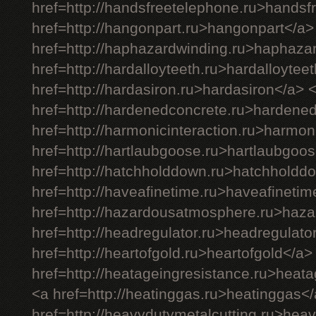
href=http://handsfreetelephone.ru>handsf
href=http://hangonpart.ru>hangonpart</a>
href=http://haphazardwinding.ru>haphaza
href=http://hardalloyteeth.ru>hardalloytee
href=http://hardasiron.ru>hardasiron</a> 
href=http://hardenedconcrete.ru>hardene
href=http://harmonicinteraction.ru>harmon
href=http://hartlaubgoose.ru>hartlaubgoo
href=http://hatchholddown.ru>hatchholdd
href=http://haveafinetime.ru>haveafineti
href=http://hazardousatmosphere.ru>haz
href=http://headregulator.ru>headregulato
href=http://heartofgold.ru>heartofgold</a>
href=http://heatageingresistance.ru>heat
<a href=http://heatinggas.ru>heatinggas<
href=http://heavydutymetalcutting.ru>hea