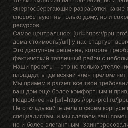
только экономия на отоплении, но и заб
Энергосберегающие разработки, какие
способствуют не только дому, но и со
ресурсов.
Самое центральное: [url=https://ppu-pro
дома стоимость[/url] у нас стартует всег
Это доступное решение, которое преоб
фактический тепличный район с небол
Наши проекты – это не только утеплени
площади, в где всякий член преломляет
Мы примем в расчет все твои требован
ваш дом еще более комфортным и прив
Подробнее на [url=https://ppu-prof.ru/]ppu-
Не откладывайте дела о своем корпусе 
специалистам, и мы сделаем ваш помещ
но и более элегантным. Заинтересовал