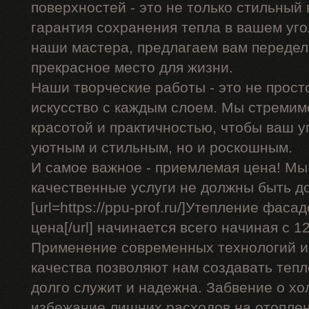
поверхностей - это не только стильный 
гарантия сохранения тепла в вашем уго
наши мастера, предлагаем вам передел
прекрасное место для жизни.
Наши творческие работы - это не прост
искусство с каждым слоем. Мы стремим
красотой и практичностью, чтобы ваш уг
уютным и стильным, но и роскошным.
И самое важное - приемлемая цена! Мы
качественные услуги не должны быть д
[url=https://ppu-prof.ru/]Утепление фас
цена[/url] начинается всего начиная с 12
Применение современных технологий и
качества позволяют нам создавать теп
долго служит и надежна. Забвение о хо
избежание лишних расходов на отоплен