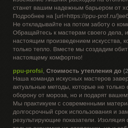
станет вашим надежным барьером от х
Подробнее на [url=https://ppu-prof.ru/]веб
Не откладывайте на потом заботу о ком
Обращайтесь к мастерам своего дела, 
настоящим произведением искусства, к
только тепло. Вместе мы создадим обите
настоящему комфортно!
ppu-profsi
,
Стоимость утепления до
(
Наша команда искусных мастеров заве
актуальные методы, которые не только
оборону от мороза, но и подарят вашем
Мы практикуем с современными матери
долгосрочный срок использования и за
результирующие показатели. Изоляция 