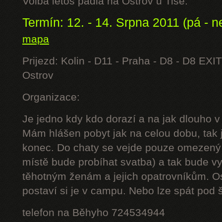
Volba letos padla na Ostrov u Tisé.
Termín: 12. - 14. Srpna 2011 (pá - n
mapa
Prijezd: Kolin - D11 - Praha - D8 - D8 EXIT
Ostrov
Organizace:
Je jedno kdy kdo dorazí a na jak dlouho v
Mám hlášen pobyt jak na celou dobu, tak j
konec. Do chaty se vejde pouze omezený 
místě bude probíhat svatba) a tak bude 
těhotným ženám a jejich opatrovníkům. Os
postaví si je v campu. Nebo lze spát pod š
telefon na Běhyho 724534944