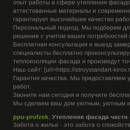
опыт работы в сфере утепления фасадо
аттестованные материалы и современны
гарантирует высочайшее качество рабо
Персональный подход. Мы подберем дл
решение с учетом ваших потребностей 
Бесплатная консультация и выезд заме
специалисты бесплатно проконсультиру
теплоизоляции фасада и произведут то
Наш сайт: [url=https://stroystandart-kirov
Гарантия качества. Мы предоставляем 
работ.
Звоните нам сегодня и получите беспл
Мы сделаем ваш дом уютным, уютным и
ppu-profzek
,
Утепление фасада частн
Забота о жилье - это забота о спокойс