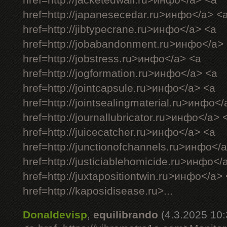
href=http://jacketedwall.ru>инфо</a> <a
href=http://japanesecedar.ru>инфо</a> <
href=http://jibtypecrane.ru>инфо</a> <a
href=http://jobabandonment.ru>инфо</a>
href=http://jobstress.ru>инфо</a> <a
href=http://jogformation.ru>инфо</a> <a
href=http://jointcapsule.ru>инфо</a> <a
href=http://jointsealingmaterial.ru>инфо<
href=http://journallubricator.ru>инфо</a> 
href=http://juicecatcher.ru>инфо</a> <a
href=http://junctionofchannels.ru>инфо</
href=http://justiciablehomicide.ru>инфо</
href=http://juxtapositiontwin.ru>инфо</a>
href=http://kaposidisease.ru>...
Donaldevisp
,
equilibrando
(4.3.2025 10: