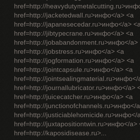
href=http://heavydutymetalcutting.ru>инф
href=http://jacketedwall.ru>инфо</a> <a
href=http://japanesecedar.ru>инфо</a> <
href=http://jibtypecrane.ru>инфо</a> <a
href=http://jobabandonment.ru>инфо</a>
href=http://jobstress.ru>инфо</a> <a
href=http://jogformation.ru>инфо</a> <a
href=http://jointcapsule.ru>инфо</a> <a
href=http://jointsealingmaterial.ru>инфо<
href=http://journallubricator.ru>инфо</a> 
href=http://juicecatcher.ru>инфо</a> <a
href=http://junctionofchannels.ru>инфо</
href=http://justiciablehomicide.ru>инфо</
href=http://juxtapositiontwin.ru>инфо</a>
href=http://kaposidisease.ru>...