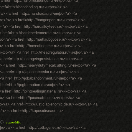
<a href=http://hallofresidence.ru>инфо</a> <a
 href=http://handcoding.ru>инфо</a> <a
/a> <a href=http://handradar.ru>инфо</a> <a
нфо</a> <a href=http://hangonpart.ru>инфо</a> <a
</a> <a href=http://hardalloyteeth.ru>инфо</a> <a
a href=http://hardenedconcrete.ru>инфо</a> <a
нфо</a> <a href=http://hartlaubgoose.ru>инфо</a> <a
a> <a href=http://haveafinetime.ru>инфо</a> <a
инфо</a> <a href=http://headregulator.ru>инфо</a> <a
<a href=http://heatageingresistance.ru>инфо</a>
a> <a href=http://heavydutymetalcutting.ru>инфо</a> <a
 <a href=http://japanesecedar.ru>инфо</a> <a
> <a href=http://jobabandonment.ru>инфо</a> <a
 href=http://jogformation.ru>инфо</a> <a
<a href=http://jointsealingmaterial.ru>инфо</a> <a
</a> <a href=http://juicecatcher.ru>инфо</a> <a
фо</a> <a href=http://justiciablehomicide.ru>инфо</a> <a
/a> <a href=http://kaposidisease.ru>...
36)
odpovědět
нфо</a> <a href=http://cottagenet.ru>инфо</a> <a