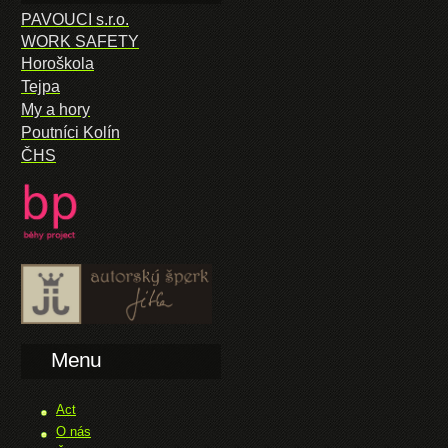
PAVOUCI s.r.o.
WORK SAFETY
Horoškola
Tejpa
My a hory
Poutníci Kolín
ČHS
Menu
Act
O nás