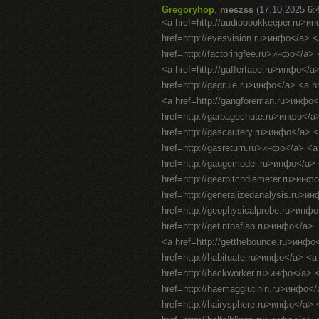
Gregoryhop
,
meszss
(17.10.2025 6:
<a href=http://audiobookkeeper.ru>и
href=http://eyesvision.ru>инфо</a> 
href=http://factoringfee.ru>инфо</a>
<a href=http://gaffertape.ru>инфо</a
href=http://gagrule.ru>инфо</a> <a h
<a href=http://gangforeman.ru>инфо<
href=http://garbagechute.ru>инфо</a
href=http://gascautery.ru>инфо</a> 
href=http://gasreturn.ru>инфо</a> <
href=http://gaugemodel.ru>инфо</a> <
href=http://gearpitchdiameter.ru>инф
href=http://generalizedanalysis.ru>и
href=http://geophysicalprobe.ru>инфо
href=http://getintoaflap.ru>инфо</a>
<a href=http://getthebounce.ru>инфо
href=http://habituate.ru>инфо</a> <a
href=http://hackworker.ru>инфо</a> <
href=http://haemagglutinin.ru>инфо</
href=http://hairysphere.ru>инфо</a> <