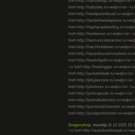
href=http://halfsiblings.ru>инфо</a> 
href=http://haltstate.ru>инфо</a> <a
href=http://handportedhead.ru>инфо<
href=http://handsfreetelephone.ru>и
href=http://haphazardwinding.ru>инфо
href=http://hardasiron.ru>инфо</a> <
href=http://harmonicinteraction.ru>и
href=http://hatchholddown.ru>инфо</
href=http://hazardousatmosphere.ru>
href=http://heartofgold.ru>инфо</a> 
<a href=http://heatinggas.ru>инфо</
href=http://jacketedwall.ru>инфо</a>
href=http://jibtypecrane.ru>инфо</a
href=http://jobstress.ru>инфо</a> <a
href=http://jointcapsule.ru>инфо</a> 
href=http://journallubricator.ru>инфо
href=http://junctionofchannels.ru>ин
href=http://juxtapositiontwin.ru>инфо<
Gregoryhop
,
mesidp
(6.10.2025 15:
<a href=http://audiobookkeeper.ru>и