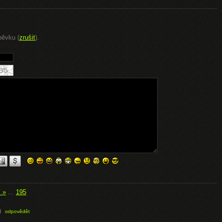
pěvku (
zrušit
).
í »
...
195
)
odpovědět