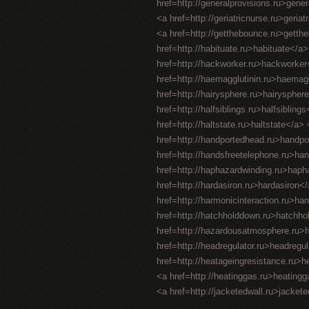
href=http://generalprovisions.ru>gene
<a href=http://geriatricnurse.ru>geriat
<a href=http://getthebounce.ru>gett
href=http://habituate.ru>habituate</a
href=http://hackworker.ru>hackworker<
href=http://haemagglutinin.ru>haemaggl
href=http://hairysphere.ru>hairysphere
href=http://halfsiblings.ru>halfsiblin
href=http://haltstate.ru>haltstate</a
href=http://handportedhead.ru>handpo
href=http://handsfreetelephone.ru>ha
href=http://haphazardwinding.ru>hapha
href=http://hardasiron.ru>hardasiron
href=http://harmonicinteraction.ru>ha
href=http://hatchholddown.ru>hatchho
href=http://hazardousatmosphere.ru
href=http://headregulator.ru>headregu
href=http://heatageingresistance.ru>
<a href=http://heatinggas.ru>heating
<a href=http://jacketedwall.ru>jackete