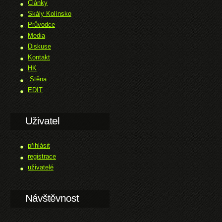
Články
Skály Kolínsko
Průvodce
Media
Diskuse
Kontakt
HK
Stěna
EDIT
Uživatel
přihlásit
registrace
uživatelé
Návštěvnost