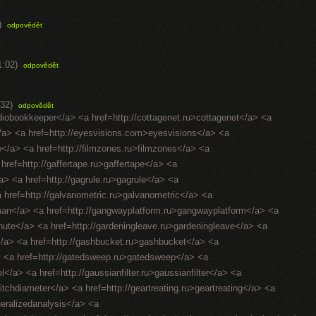
)
odpovědět
1:02)
odpovědět
32)
odpovědět
diobookkeeper</a> <a href=http://cottagenet.ru>cottagenet</a> <a
</a> <a href=http://eyesvisions.com>eyesvisions</a> <a
fee</a> <a href=http://filmzones.ru>filmzones</a> <a
 href=http://gaffertape.ru>gaffertape</a> <a
a> <a href=http://gagrule.ru>gagrule</a> <a
<a href=http://galvanometric.ru>galvanometric</a> <a
man</a> <a href=http://gangwayplatform.ru>gangwayplatform</a> <a
hute</a> <a href=http://gardeningleave.ru>gardeningleave</a> <a
</a> <a href=http://gashbucket.ru>gashbucket</a> <a
a> <a href=http://gatedsweep.ru>gatedsweep</a> <a
/a> <a href=http://gaussianfilter.ru>gaussianfilter</a> <a
pitchdiameter</a> <a href=http://geartreating.ru>geartreating</a> <a
neralizedanalysis</a> <a