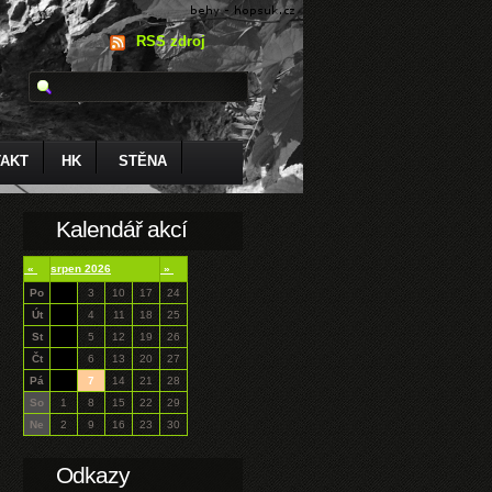
RSS zdroj
AKT
HK
STĚNA
Kalendář akcí
«
srpen 2026
»
Po
3
10
17
24
Út
4
11
18
25
St
5
12
19
26
Čt
6
13
20
27
Pá
7
14
21
28
So
1
8
15
22
29
Ne
2
9
16
23
30
Odkazy