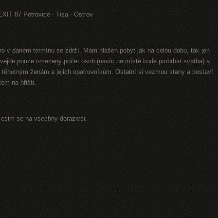
 EXIT 87 Petrovice - Tisa - Ostrov
uho v daném termínu se zdrží. Mám hlášen pobyt jak na celou dobu, tak jen
 vejde pouze omezený počet osob (navíc na místě bude probíhat svatba) a
těhotným ženám a jejich opatrovníkům. Ostatní si vezmou stany a postaví
em na hřišti.
Tesim se na vsechny dorazivsi.