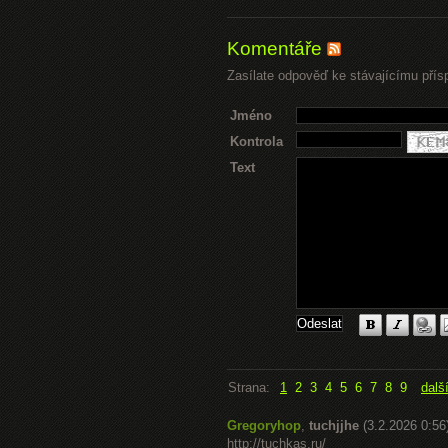
Komentáře
Zasílate odpověď ke stávajícímu přís
Jméno
Kontrola
Text
Strana:
1
2
3
4
5
6
7
8
9
dalš
Gregoryhop
,
tuchjjhe
(3.2.2026 0:56
http://tuchkas.ru/