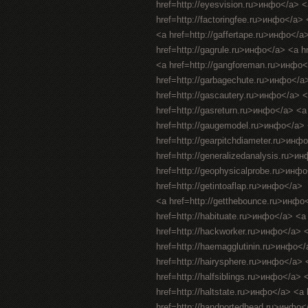
href=http://eyesvision.ru>инфо</a> 
href=http://factoringfee.ru>инфо</a>
<a href=http://gaffertape.ru>инфо</a
href=http://gagrule.ru>инфо</a> <a h
<a href=http://gangforeman.ru>инфо<
href=http://garbagechute.ru>инфо</a
href=http://gascautery.ru>инфо</a> 
href=http://gasreturn.ru>инфо</a> <
href=http://gaugemodel.ru>инфо</a> <
href=http://gearpitchdiameter.ru>инф
href=http://generalizedanalysis.ru>и
href=http://geophysicalprobe.ru>инфо
href=http://getintoaflap.ru>инфо</a>
<a href=http://getthebounce.ru>инфо
href=http://habituate.ru>инфо</a> <a
href=http://hackworker.ru>инфо</a> <
href=http://haemagglutinin.ru>инфо</
href=http://hairysphere.ru>инфо</a> <
href=http://halfsiblings.ru>инфо</a> 
href=http://haltstate.ru>инфо</a> <a
href=http://handportedhead.ru>инфо<