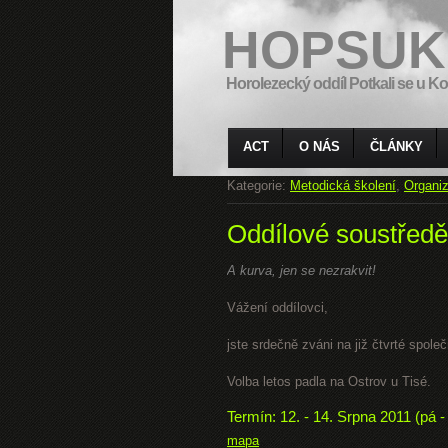
HOPSUK
Horolezecký oddíl Potkali se u Ko
ACT
O NÁS
ČLÁNKY
Kategorie:
Metodická školení
,
Organiz
Oddílové soustředě
A kurva, jen se nezrakvit!
Vážení oddílovci,
jste srdečně zváni na již čtvrté spole
Volba letos padla na Ostrov u Tisé.
Termín: 12. - 14. Srpna 2011 (pá -
mapa