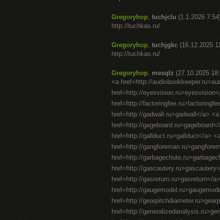
Gregoryhop
,
tuchjclu
(1.1.2026 7:54
http://tuchkas.ru/
Gregoryhop
,
tuchjgkc
(16.12.2025 1
http://tuchkas.ru/
Gregoryhop
,
mesqlz
(27.10.2025 18:
<a href=http://audiobookkeeper.ru>au
href=http://eyesvision.ru>eyesvision
href=http://factoringfee.ru>factoring
href=http://gadwall.ru>gadwall</a> <a
href=http://gageboard.ru>gageboard</
href=http://gallduct.ru>gallduct</a> 
href=http://gangforeman.ru>gangfore
href=http://garbagechute.ru>garbagec
href=http://gascautery.ru>gascautery
href=http://gasreturn.ru>gasreturn</
href=http://gaugemodel.ru>gaugemodel<
href=http://gearpitchdiameter.ru>gear
href=http://generalizedanalysis.ru>ge