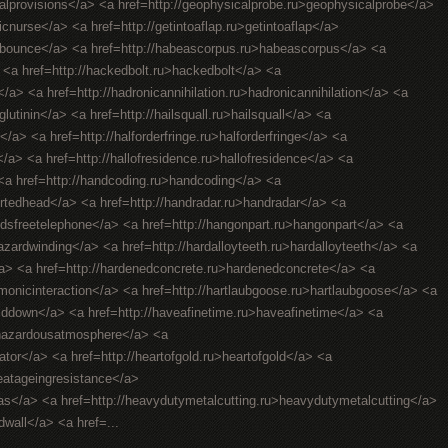
ralprovisions</a> <a href=http://geophysicalprobe.ru>geophysicalprobe</a>
ricnurse</a> <a href=http://getintoaflap.ru>getintoaflap</a>
hebounce</a> <a href=http://habeascorpus.ru>habeascorpus</a> <a
> <a href=http://hackedbolt.ru>hackedbolt</a> <a
/a> <a href=http://hadronicannihilation.ru>hadronicannihilation</a> <a
utinin</a> <a href=http://hailsquall.ru>hailsquall</a> <a
</a> <a href=http://halforderfringe.ru>halforderfringe</a> <a
gs</a> <a href=http://hallofresidence.ru>hallofresidence</a> <a
> <a href=http://handcoding.ru>handcoding</a> <a
rtedhead</a> <a href=http://handradar.ru>handradar</a> <a
ndsfreetelephone</a> <a href=http://hangonpart.ru>hangonpart</a> <a
zardwinding</a> <a href=http://hardalloyteeth.ru>hardalloyteeth</a> <a
</a> <a href=http://hardenedconcrete.ru>hardenedconcrete</a> <a
rmonicinteraction</a> <a href=http://hartlaubgoose.ru>hartlaubgoose</a> <a
lddown</a> <a href=http://haveafinetime.ru>haveafinetime</a> <a
>hazardousatmosphere</a> <a
lator</a> <a href=http://heartofgold.ru>heartofgold</a> <a
heatageingresistance</a>
gas</a> <a href=http://heavydutymetalcutting.ru>heavydutymetalcutting</a>
dwall</a> <a href=...