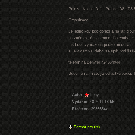
Prijezd: Kolin - D11 - Praha - D8 - D8
Organizace:
Je jedno kdy kdo dorazí a na jak dlo
na začátek, či na konec. Do chaty se
tak bude vyhrazena pouze modelkám, 
si je v campu. Nebo lze spát pod širák
telefon na Běhyho 724534944
Budeme na miste jiz od patku vecer. 
Autor:
Běhy
Vydáno:
9.8.2011 18:55
Přečteno:
2936554x
Formát pro tisk