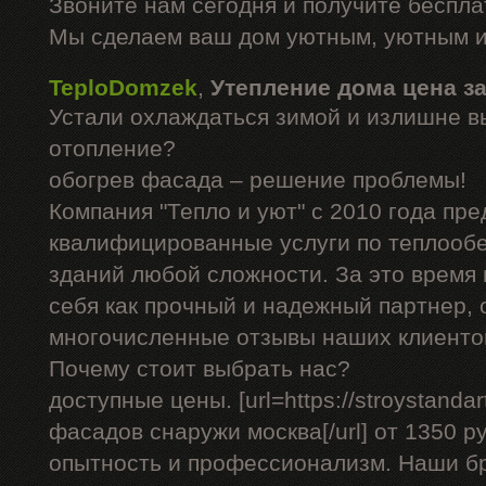
Звоните нам сегодня и получите беспл
Мы сделаем ваш дом уютным, уютным и
TeploDomzek
,
Утепление дома цена з
Устали охлаждаться зимой и излишне в
отопление?
обогрев фасада – решение проблемы!
Компания "Тепло и уют" с 2010 года пре
квалифицированные услуги по теплооб
зданий любой сложности. За это время
себя как прочный и надежный партнер, 
многочисленные отзывы наших клиенто
Почему стоит выбрать нас?
доступные цены. [url=https://stroystandar
фасадов снаружи москва[/url] от 1350 р
опытность и профессионализм. Наши б