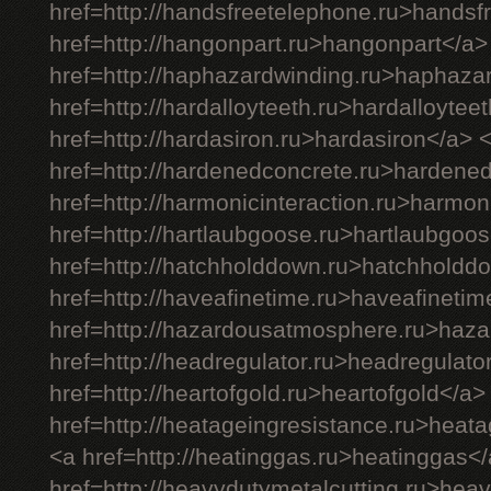
href=http://handsfreetelephone.ru>handsf
href=http://hangonpart.ru>hangonpart</a>
href=http://haphazardwinding.ru>haphaza
href=http://hardalloyteeth.ru>hardalloytee
href=http://hardasiron.ru>hardasiron</a> 
href=http://hardenedconcrete.ru>hardene
href=http://harmonicinteraction.ru>harmon
href=http://hartlaubgoose.ru>hartlaubgoo
href=http://hatchholddown.ru>hatchholdd
href=http://haveafinetime.ru>haveafineti
href=http://hazardousatmosphere.ru>haz
href=http://headregulator.ru>headregulato
href=http://heartofgold.ru>heartofgold</a>
href=http://heatageingresistance.ru>heat
<a href=http://heatinggas.ru>heatinggas<
href=http://heavydutymetalcutting.ru>hea