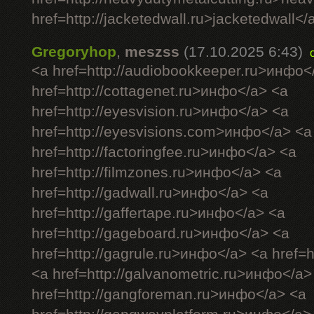
href=http://jacketedwall.ru>jacketedwall</a
Gregoryhop
,
meszss
(17.10.2025 6:43)
<a href=http://audiobookkeeper.ru>инфо<
href=http://cottagenet.ru>инфо</a> <a
href=http://eyesvision.ru>инфо</a> <a
href=http://eyesvisions.com>инфо</a> <a
href=http://factoringfee.ru>инфо</a> <a
href=http://filmzones.ru>инфо</a> <a
href=http://gadwall.ru>инфо</a> <a
href=http://gaffertape.ru>инфо</a> <a
href=http://gageboard.ru>инфо</a> <a
href=http://gagrule.ru>инфо</a> <a href=h
<a href=http://galvanometric.ru>инфо</a>
href=http://gangforeman.ru>инфо</a> <a