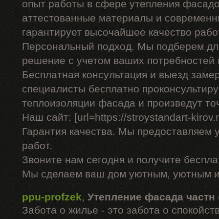
опыт работы в сфере утепления фасадо
аттестованные материалы и современны
гарантирует высочайшее качество рабо
Персональный подход. Мы подберем дл
решение с учетом ваших потребностей 
Бесплатная консультация и выезд заме
специалисты бесплатно проконсультиру
теплоизоляции фасада и произведут то
Наш сайт: [url=https://stroystandart-kirov
Гарантия качества. Мы предоставляем 
работ.
Звоните нам сегодня и получите беспл
Мы сделаем ваш дом уютным, уютным и
ppu-profzek
,
Утепление фасада частн
Забота о жилье - это забота о спокойс