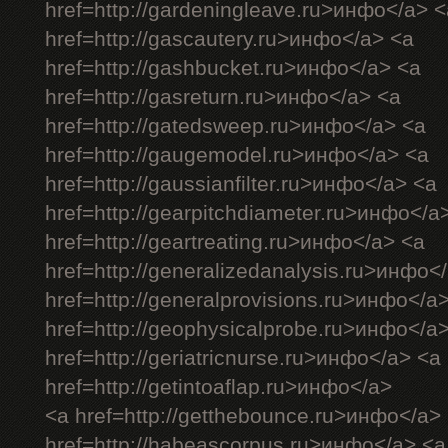
href=http://gardeningleave.ru>инфо</a> <
href=http://gascautery.ru>инфо</a> <a
href=http://gashbucket.ru>инфо</a> <a
href=http://gasreturn.ru>инфо</a> <a
href=http://gatedsweep.ru>инфо</a> <a
href=http://gaugemodel.ru>инфо</a> <a
href=http://gaussianfilter.ru>инфо</a> <a
href=http://gearpitchdiameter.ru>инфо</a
href=http://geartreating.ru>инфо</a> <a
href=http://generalizedanalysis.ru>инфо<
href=http://generalprovisions.ru>инфо</a
href=http://geophysicalprobe.ru>инфо</a
href=http://geriatricnurse.ru>инфо</a> <a
href=http://getintoaflap.ru>инфо</a>
<a href=http://getthebounce.ru>инфо</a>
href=http://habeascorpus.ru>инфо</a> <a