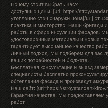
Почему стоит выбрать нас?
доступные цены. [url=https://stroystandar
утепление стен снаружи цена[/url] от 13
практика и мастерство. Наши бригады
работы в сфере инсуляции фасадов. Мы
удостоверенные материалы и новые тех
гарантирует высочайшее качество рабо
Личный подход. Мы подберем для вас л
ваших потребностей и бюджета.
Бесплатная консультация и выезд заме
специалисты бесплатно проконсультиру
обтепления фасада и произведут аккур
Наш сайт: [url=https://stroystandart-kirov.
Гарантия качества. Мы предоставляем 
работ.