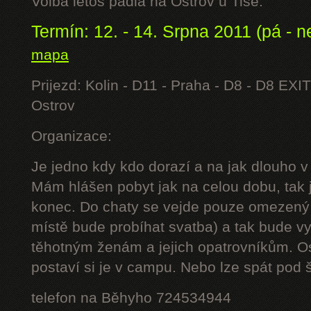
Volba letos padla na Ostrov u Tisé.
Termín: 12. - 14. Srpna 2011 (pá - n
mapa
Prijezd: Kolin - D11 - Praha - D8 - D8 EXIT
Ostrov
Organizace:
Je jedno kdy kdo dorazí a na jak dlouho v
Mám hlášen pobyt jak na celou dobu, tak j
konec. Do chaty se vejde pouze omezený 
místě bude probíhat svatba) a tak bude 
těhotným ženám a jejich opatrovníkům. Os
postaví si je v campu. Nebo lze spát pod š
telefon na Běhyho 724534944