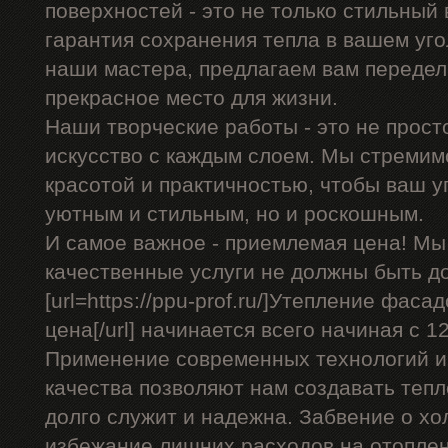
поверхностей - это не только стильный 
гарантия сохранения тепла в вашем уго
наши мастера, предлагаем вам передел
прекрасное место для жизни.
Наши творческие работы - это не прост
искусство с каждым слоем. Мы стремим
красотой и практичностью, чтобы ваш уг
уютным и стильным, но и роскошным.
И самое важное - приемлемая цена! Мы
качественные услуги не должны быть д
[url=https://ppu-prof.ru/]Утепление фас
цена[/url] начинается всего начиная с 12
Применение современных технологий и
качества позволяют нам создавать теп
долго служит и надежна. Забвение о хо
избежание лишних расходов на отоплен