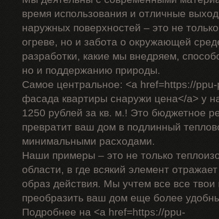
время использования и отличные выход
наружных поверхностей – это не только
огреве, но и забота о окружающей сре
разработки, какие мы внедряем, способ
но и поддержанию природы.
Самое центральное: <a href=https://ppu-
фасада квартиры снаружи цена</a> у на
1250 рублей за кв. м.! Это бюджетное р
превратит ваш дом в подлинный теплов
минимальными расходами.
Наши примеры – это не только теплоиз
области, в где всякий элемент отражае
образ действия. Мы учтем все все твои
преобразить ваш дом еще более удобн
Подробнее на <a href=https://ppu-