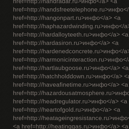
href=http://handradar.ru>инфо</a> <a
href=http://handsfreetelephone.ru>инфо<
href=http://hangonpart.ru>инфо</a> <a
href=http://haphazardwinding.ru>инфо</a
href=http://hardalloyteeth.ru>инфо</a> <a
href=http://hardasiron.ru>инфо</a> <a
href=http://hardenedconcrete.ru>инфо</a
href=http://harmonicinteraction.ru>инфо<
href=http://hartlaubgoose.ru>инфо</a> <a
href=http://hatchholddown.ru>инфо</a> <
href=http://haveafinetime.ru>инфо</a> <a
href=http://hazardousatmosphere.ru>инф
href=http://headregulator.ru>инфо</a> <a
href=http://heartofgold.ru>инфо</a> <a
href=http://heatageingresistance.ru>инфо
<a href=http://heatinggas.ru>инфо</a> <a