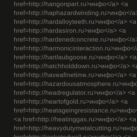
href=http://hangonpart.ru>инфо</a> <a
href=http://haphazardwinding.ru>инфо</a
href=http://hardalloyteeth.ru>инфо</a> <a
href=http://hardasiron.ru>инфо</a> <a
href=http://hardenedconcrete.ru>инфо</a
href=http://harmonicinteraction.ru>инфо<
href=http://hartlaubgoose.ru>инфо</a> <a
href=http://hatchholddown.ru>инфо</a> <
href=http://haveafinetime.ru>инфо</a> <a
href=http://hazardousatmosphere.ru>инф
href=http://headregulator.ru>инфо</a> <a
href=http://heartofgold.ru>инфо</a> <a
href=http://heatageingresistance.ru>инфо
<a href=http://heatinggas.ru>инфо</a> <a
href=http://heavydutymetalcutting.ru>инф