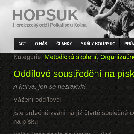
HOPSUK
Horolezecký oddíl Potkali se u Kolína
ACT
O NÁS
ČLÁNKY
SKÁLY KOLÍNSKO
PRŮ
Kategorie:
Metodická školení
,
Organizačn
Oddílové soustředění na pís
A kurva, jen se nezrakvit!
Vážení oddílovci,
jste srdečně zváni na již čtvrté společné 
na písku.