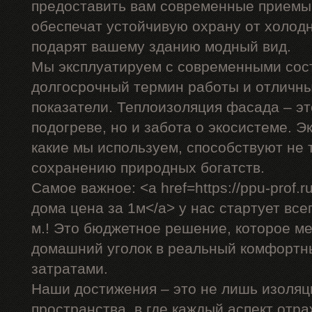
предоставить вам современные приемы,
обеспечат устойчивую охрану от холодн
подарят вашему зданию модный вид.
Мы эксплуатируем с современными сос
долгосрочный термин работы и отличн
показатели. Теплоизоляция фасада – эт
подогреве, но и забота о экосистеме. 
какие мы используем, способствуют не 
сохранению природных богатств.
Самое важное: <a href=https://ppu-prof
дома цена за 1м</a> у нас стартует всег
м.! Это бюджетное решение, которое м
домашний уголок в реальный комфортн
затратами.
Наши достижения – это не лишь изоляц
пространства, в где каждый аспект отр