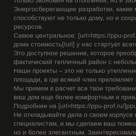
только экономия на отоплении, но и заб
Энергосберегающие разработки, какие
способствуют не только дому, но и со
ресурсов.
Самое центральное: [url=https://ppu-pro
дома стоимость[/url] у нас стартует всег
Это доступное решение, которое преоб
фактический тепличный район с небол
Наши проекты – это не только утеплени
площади, в где всякий член преломляет
Мы примем в расчет все твои требован
ваш дом еще более комфортным и прив
Подробнее на [url=https://ppu-prof.ru/]ppu-
Не откладывайте дела о своем корпусе 
специалистам, и мы сделаем ваш помещ
но и более элегантным. Заинтересовал