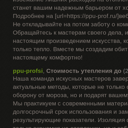
станет вашим надежным барьером от х
Подробнее на [url=https://ppu-prof.ru/]веб
Не откладывайте на потом заботу о ком
Обращайтесь к мастерам своего дела, 
настоящим произведением искусства, к
только тепло. Вместе мы создадим обите
настоящему комфортно!
ppu-profsi
,
Стоимость утепления до
(
Наша команда искусных мастеров заве
актуальные методы, которые не только
оборону от мороза, но и подарят вашем
Мы практикуем с современными матери
долгосрочный срок использования и за
результирующие показатели. Изоляция 