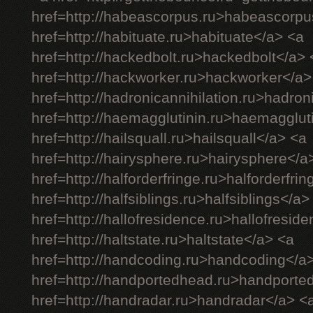
href=http://habeascorpus.ru>habeascorpu
href=http://habituate.ru>habituate</a> <a
href=http://hackedbolt.ru>hackedbolt</a> 
href=http://hackworker.ru>hackworker</a>
href=http://hadronicannihilation.ru>hadron
href=http://haemagglutinin.ru>haemagglut
href=http://hailsquall.ru>hailsquall</a> <a
href=http://hairysphere.ru>hairysphere</a
href=http://halforderfringe.ru>halforderfri
href=http://halfsiblings.ru>halfsiblings</a>
href=http://hallofresidence.ru>hallofresid
href=http://haltstate.ru>haltstate</a> <a
href=http://handcoding.ru>handcoding</a
href=http://handportedhead.ru>handporte
href=http://handradar.ru>handradar</a> <