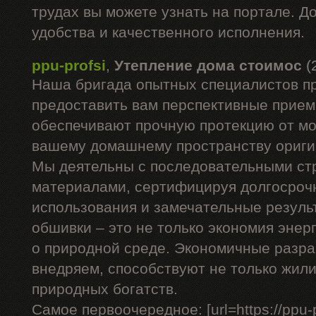
трудах вы можете узнать на портале. Д
удобства и качественного исполнения.
ppu-profsi
,
Утепление дома стоимос
(
Наша бригада опытных специалистов п
предоставить вам перспективные прием
обеспечивают прочную протекцию от мо
вашему домашнему пространству ориги
Мы деятельны с последовательными с
материалами, сертифицируя долгосроч
использования и замечательные резуль
обшивки – это не только экономия энерг
о природной среде. Экономичные разра
внедряем, способствуют не только жил
природных богатств.
Самое первоочередное: [url=https://ppu-