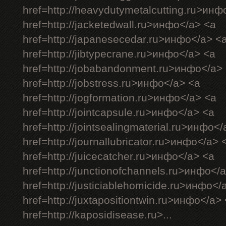
href=http://heavydutymetalcutting.ru>инф
href=http://jacketedwall.ru>инфо</a> <a
href=http://japanesecedar.ru>инфо</a> <
href=http://jibtypecrane.ru>инфо</a> <a
href=http://jobabandonment.ru>инфо</a>
href=http://jobstress.ru>инфо</a> <a
href=http://jogformation.ru>инфо</a> <a
href=http://jointcapsule.ru>инфо</a> <a
href=http://jointsealingmaterial.ru>инфо<
href=http://journallubricator.ru>инфо</a> 
href=http://juicecatcher.ru>инфо</a> <a
href=http://junctionofchannels.ru>инфо</
href=http://justiciablehomicide.ru>инфо</
href=http://juxtapositiontwin.ru>инфо</a>
href=http://kaposidisease.ru>...