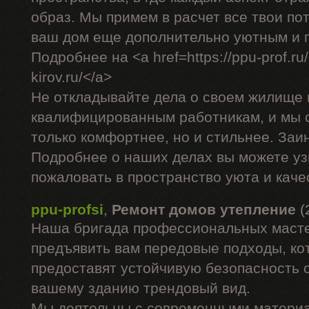
образ. Мы примем в расчет все твои по
ваш дом еще дополнительно уютным и 
Подробнее на <a href=https://ppu-prof.ru/
kirov.ru/</a>
Не откладывайте дела о своем жилище 
квалифицированным работникам, и мы 
только комфортнее, но и стильнее. За
Подробнее о наших делах вы можете уз
пожаловать в пространство уюта и каче
ppu-profsi
,
Ремонт домов утепление
(
Наша бригада профессиональных маст
предъявить вам передовые подходы, ко
предоставят устойчивую безопасность о
вашему зданию трендовый вид.
Мы деятельны с современными материа