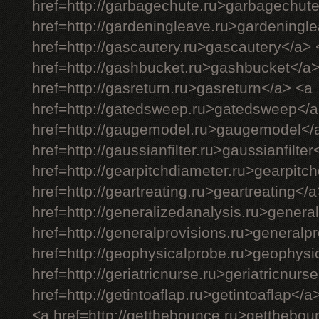
href=http://garbagechute.ru>garbagechut
href=http://gardeningleave.ru>gardeningl
href=http://gascautery.ru>gascautery</a> 
href=http://gashbucket.ru>gashbucket</a
href=http://gasreturn.ru>gasreturn</a> <a
href=http://gatedsweep.ru>gatedsweep</a
href=http://gaugemodel.ru>gaugemodel</
href=http://gaussianfilter.ru>gaussianfilter
href=http://gearpitchdiameter.ru>gearpitc
href=http://geartreating.ru>geartreating</
href=http://generalizedanalysis.ru>genera
href=http://generalprovisions.ru>generalp
href=http://geophysicalprobe.ru>geophysi
href=http://geriatricnurse.ru>geriatricnurs
href=http://getintoaflap.ru>getintoaflap</a
<a href=http://getthebounce.ru>getthebo