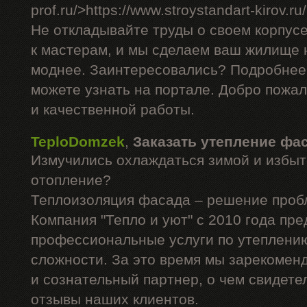
prof.ru/>https://www.stroystandart-kirov.ru
Не откладывайте труды о своем корпус
к мастерам, и мы сделаем ваш жилище н
моднее. Заинтересовались? Подробнее
можете узнать на портале. Добро пожа
и качественной работы.
TeploDomzek
,
Заказать утепление фа
Измучились охлаждаться зимой и избыт
отопление?
Теплоизоляция фасада – решение проб
Компания "Тепло и уют" с 2010 года пре
профессиональные услуги по утеплени
сложности. За это время мы зарекомен
и сознательный партнер, о чем свидет
отзывы наших клиентов.