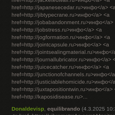
href=http://jacketedwall.ru>инфо</a> <a
href=http://japanesecedar.ru>инфо</a> <
href=http://jibtypecrane.ru>инфо</a> <a
href=http://jobabandonment.ru>инфо</a>
href=http://jobstress.ru>инфо</a> <a
href=http://jogformation.ru>инфо</a> <a
href=http://jointcapsule.ru>инфо</a> <a
href=http://jointsealingmaterial.ru>инфо<
href=http://journallubricator.ru>инфо</a> 
href=http://juicecatcher.ru>инфо</a> <a
href=http://junctionofchannels.ru>инфо</
href=http://justiciablehomicide.ru>инфо</
href=http://juxtapositiontwin.ru>инфо</a>
href=http://kaposidisease.ru>...
Donaldevisp
,
equilibrando
(4.3.2025 10: