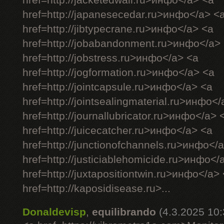
href=http://jacketedwall.ru>инфо</a> <a
href=http://japanesecedar.ru>инфо</a> <
href=http://jibtypecrane.ru>инфо</a> <a
href=http://jobabandonment.ru>инфо</a>
href=http://jobstress.ru>инфо</a> <a
href=http://jogformation.ru>инфо</a> <a
href=http://jointcapsule.ru>инфо</a> <a
href=http://jointsealingmaterial.ru>инфо<
href=http://journallubricator.ru>инфо</a> 
href=http://juicecatcher.ru>инфо</a> <a
href=http://junctionofchannels.ru>инфо</
href=http://justiciablehomicide.ru>инфо</
href=http://juxtapositiontwin.ru>инфо</a>
href=http://kaposidisease.ru>...
Donaldevisp
,
equilibrando
(4.3.2025 10: