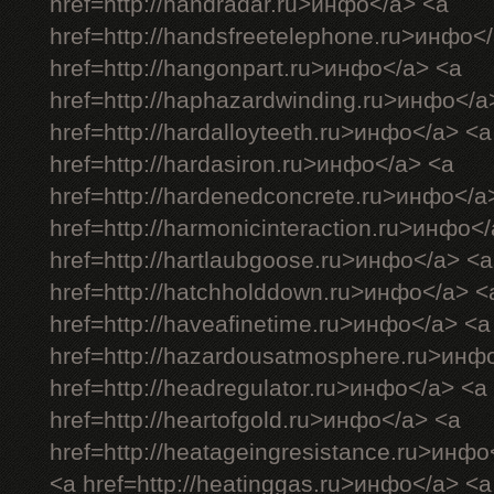
href=http://handradar.ru>инфо</a> <a
href=http://handsfreetelephone.ru>инфо<
href=http://hangonpart.ru>инфо</a> <a
href=http://haphazardwinding.ru>инфо</a
href=http://hardalloyteeth.ru>инфо</a> <a
href=http://hardasiron.ru>инфо</a> <a
href=http://hardenedconcrete.ru>инфо</a
href=http://harmonicinteraction.ru>инфо<
href=http://hartlaubgoose.ru>инфо</a> <a
href=http://hatchholddown.ru>инфо</a> <
href=http://haveafinetime.ru>инфо</a> <a
href=http://hazardousatmosphere.ru>инф
href=http://headregulator.ru>инфо</a> <a
href=http://heartofgold.ru>инфо</a> <a
href=http://heatageingresistance.ru>инфо
<a href=http://heatinggas.ru>инфо</a> <a