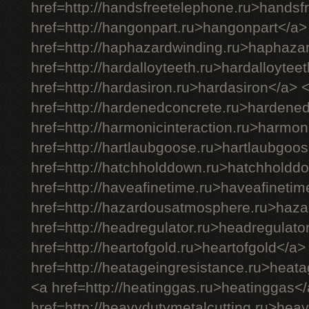
href=http://handsfreetelephone.ru>handsf
href=http://hangonpart.ru>hangonpart</a>
href=http://haphazardwinding.ru>haphaza
href=http://hardalloyteeth.ru>hardalloytee
href=http://hardasiron.ru>hardasiron</a> 
href=http://hardenedconcrete.ru>hardene
href=http://harmonicinteraction.ru>harmon
href=http://hartlaubgoose.ru>hartlaubgoo
href=http://hatchholddown.ru>hatchholdd
href=http://haveafinetime.ru>haveafineti
href=http://hazardousatmosphere.ru>haz
href=http://headregulator.ru>headregulato
href=http://heartofgold.ru>heartofgold</a>
href=http://heatageingresistance.ru>heat
<a href=http://heatinggas.ru>heatinggas<
href=http://heavydutymetalcutting.ru>hea