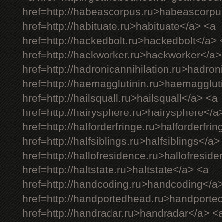
href=http://habeascorpus.ru>habeascorpu
href=http://habituate.ru>habituate</a> <a
href=http://hackedbolt.ru>hackedbolt</a> 
href=http://hackworker.ru>hackworker</a>
href=http://hadronicannihilation.ru>hadron
href=http://haemagglutinin.ru>haemagglut
href=http://hailsquall.ru>hailsquall</a> <a
href=http://hairysphere.ru>hairysphere</a
href=http://halforderfringe.ru>halforderfri
href=http://halfsiblings.ru>halfsiblings</a>
href=http://hallofresidence.ru>hallofresid
href=http://haltstate.ru>haltstate</a> <a
href=http://handcoding.ru>handcoding</a
href=http://handportedhead.ru>handporte
href=http://handradar.ru>handradar</a> <