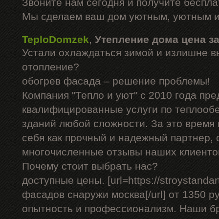
Звоните нам сегодня и получите беспл
Мы сделаем ваш дом уютным, уютным и
TeploDomzek
,
Утепление дома цена з
Устали охлаждаться зимой и излишне в
отопление?
обогрев фасада – решение проблемы!
Компания "Тепло и уют" с 2010 года пре
квалифицированные услуги по теплооб
зданий любой сложности. За это время
себя как прочный и надежный партнер, 
многочисленные отзывы наших клиенто
Почему стоит выбрать нас?
доступные цены. [url=https://stroystandar
фасадов снаружи москва[/url] от 1350 р
опытность и профессионализм. Наши б