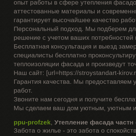
опыт работы в сфере утепления фасадо
аттестованные материалы и современны
гарантирует высочайшее качество рабо
Персональный подход. Мы подберем дл
решение с учетом ваших потребностей 
Бесплатная консультация и выезд заме
специалисты бесплатно проконсультиру
теплоизоляции фасада и произведут то
Наш сайт: [url=https://stroystandart-kirov
Гарантия качества. Мы предоставляем 
работ.
Звоните нам сегодня и получите беспл
Мы сделаем ваш дом уютным, уютным и
ppu-profzek
,
Утепление фасада частн
Забота о жилье - это забота о спокойс