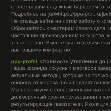
станет вашим надежным барьером от х
Подробнее на [url=https://ppu-prof.ru/]веб
Не откладывайте на потом заботу о ком
Обращайтесь к мастерам своего дела, 
настоящим произведением искусства, к
только тепло. Вместе мы создадим обите
настоящему комфортно!
ppu-profsi
,
Стоимость утепления до
(
Наша команда искусных мастеров заве
актуальные методы, которые не только
оборону от мороза, но и подарят вашем
Мы практикуем с современными матери
долгосрочный срок использования и за
результирующие показатели. Изоляция 