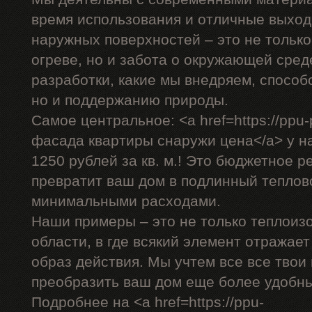
время использования и отличные выход
наружных поверхностей – это не только
огреве, но и забота о окружающей сре
разработки, какие мы внедряем, способ
но и поддержанию природы.
Самое центральное: <a href=https://ppu-
фасада квартиры снаружи цена</a> у на
1250 рублей за кв. м.! Это бюджетное р
превратит ваш дом в подлинный теплов
минимальными расходами.
Наши примеры – это не только теплоиз
области, в где всякий элемент отражае
образ действия. Мы учтем все все твои
преобразить ваш дом еще более удобн
Подробнее на <a href=https://ppu-