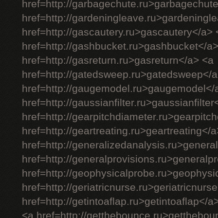
href=http://garbagechute.ru>garbagechut
href=http://gardeningleave.ru>gardeningl
href=http://gascautery.ru>gascautery</a> 
href=http://gashbucket.ru>gashbucket</a
href=http://gasreturn.ru>gasreturn</a> <a
href=http://gatedsweep.ru>gatedsweep</a
href=http://gaugemodel.ru>gaugemodel</
href=http://gaussianfilter.ru>gaussianfilter
href=http://gearpitchdiameter.ru>gearpitc
href=http://geartreating.ru>geartreating</
href=http://generalizedanalysis.ru>genera
href=http://generalprovisions.ru>generalp
href=http://geophysicalprobe.ru>geophysi
href=http://geriatricnurse.ru>geriatricnurs
href=http://getintoaflap.ru>getintoaflap</a
<a href=http://getthebounce.ru>getthebo