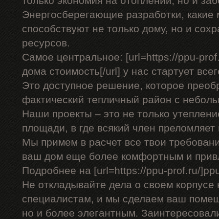
только экономия на отоплении, но и заб
Энергосберегающие разработки, какие
способствуют не только дому, но и со
ресурсов.
Самое центральное: [url=https://ppu-pro
дома стоимость[/url] у нас стартует всег
Это доступное решение, которое преоб
фактический тепличный район с небол
Наши проекты – это не только утеплени
площади, в где всякий член преломляет
Мы примем в расчет все твои требован
ваш дом еще более комфортным и прив
Подробнее на [url=https://ppu-prof.ru/]ppu-
Не откладывайте дела о своем корпусе 
специалистам, и мы сделаем ваш помещ
но и более элегантным. Заинтересовал