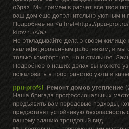
образ. Мы примем в расчет все твои по
ваш дом еще дополнительно уютным и 
Подробнее на <a href=https://ppu-prof.ru/
kirov.ru/</a>
Не откладывайте дела о своем жилище 
квалифицированным работникам, и мы 
только комфортнее, но и стильнее. За
Подробнее о наших делах вы можете уз
пожаловать в пространство уюта и каче
ppu-profsi
,
Ремонт домов утепление
(
Наша бригада профессиональных маст
предъявить вам передовые подходы, ко
предоставят устойчивую безопасность о
вашему зданию трендовый вид.
Мы деятельны с современными материа