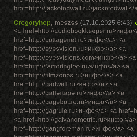
href=http://jacketedwall.ru>jacketedwall</a
Gregoryhop
,
meszss
(17.10.2025 6:43)
<a href=http://audiobookkeeper.ru>инфо<
href=http://cottagenet.ru>инфо</a> <a
href=http://eyesvision.ru>инфо</a> <a
href=http://eyesvisions.com>инфо</a> <a
href=http://factoringfee.ru>инфо</a> <a
href=http://filmzones.ru>инфо</a> <a
href=http://gadwall.ru>инфо</a> <a
href=http://gaffertape.ru>инфо</a> <a
href=http://gageboard.ru>инфо</a> <a
href=http://gagrule.ru>инфо</a> <a href=h
<a href=http://galvanometric.ru>инфо</a>
href=http://gangforeman.ru>инфо</a> <a