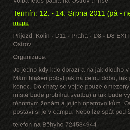
Volba letos padla na Ostrov u Tisé.
Termín: 12. - 14. Srpna 2011 (pá - n
mapa
Prijezd: Kolin - D11 - Praha - D8 - D8 EXIT
Ostrov
Organizace:
Je jedno kdy kdo dorazí a na jak dlouho v
Mám hlášen pobyt jak na celou dobu, tak j
konec. Do chaty se vejde pouze omezený 
místě bude probíhat svatba) a tak bude 
těhotným ženám a jejich opatrovníkům. Os
postaví si je v campu. Nebo lze spát pod š
telefon na Běhyho 724534944