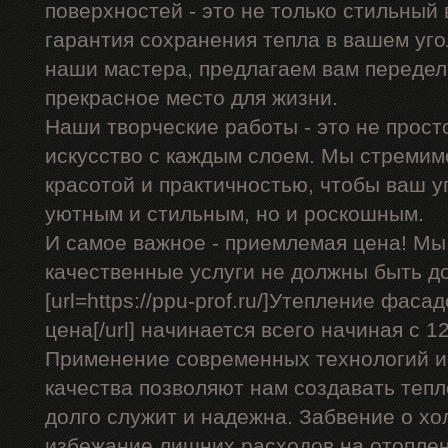
поверхностей - это не только стильный 
гарантия сохранения тепла в вашем уго
наши мастера, предлагаем вам передел
прекрасное место для жизни.
Наши творческие работы - это не прост
искусство с каждым слоем. Мы стремим
красотой и практичностью, чтобы ваш уг
уютным и стильным, но и роскошным.
И самое важное - приемлемая цена! Мы
качественные услуги не должны быть д
[url=https://ppu-prof.ru/]Утепление фас
цена[/url] начинается всего начиная с 12
Применение современных технологий и
качества позволяют нам создавать теп
долго служит и надежна. Забвение о хо
избежание лишних расходов на отоплен