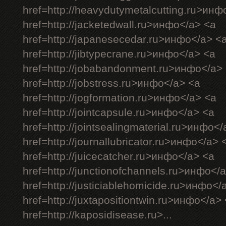
href=http://heavydutymetalcutting.ru>инф
href=http://jacketedwall.ru>инфо</a> <a
href=http://japanesecedar.ru>инфо</a> <
href=http://jibtypecrane.ru>инфо</a> <a
href=http://jobabandonment.ru>инфо</a>
href=http://jobstress.ru>инфо</a> <a
href=http://jogformation.ru>инфо</a> <a
href=http://jointcapsule.ru>инфо</a> <a
href=http://jointsealingmaterial.ru>инфо<
href=http://journallubricator.ru>инфо</a> 
href=http://juicecatcher.ru>инфо</a> <a
href=http://junctionofchannels.ru>инфо</
href=http://justiciablehomicide.ru>инфо</
href=http://juxtapositiontwin.ru>инфо</a>
href=http://kaposidisease.ru>...