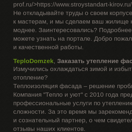
prof.ru/>https://www.stroystandart-kirov.ru
Не откладывайте труды о своем корпус
к мастерам, и мы сделаем ваш жилище н
моднее. Заинтересовались? Подробнее
можете узнать на портале. Добро пожа
и качественной работы.
TeploDomzek
,
Заказать утепление фа
Измучились охлаждаться зимой и избыт
отопление?
Теплоизоляция фасада – решение проб
Компания "Тепло и уют" с 2010 года пре
профессиональные услуги по утеплени
сложности. За это время мы зарекомен
и сознательный партнер, о чем свидет
отзывы наших клиентов.