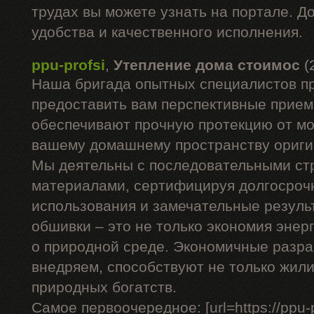
трудах вы можете узнать на портале. Д
удобства и качественного исполнения.
ppu-profsi
,
Утепление дома стоимос
(
Наша бригада опытных специалистов п
предоставить вам перспективные прием
обеспечивают прочную протекцию от мо
вашему домашнему пространству ориги
Мы деятельны с последовательными с
материалами, сертифицируя долгосроч
использования и замечательные резуль
обшивки – это не только экономия энерг
о природной среде. Экономичные разра
внедряем, способствуют не только жил
природных богатств.
Самое первоочередное: [url=https://ppu-