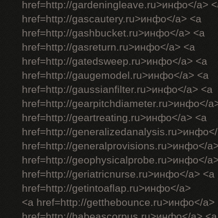
href=http://gardeningleave.ru>инфо</a> <
href=http://gascautery.ru>инфо</a> <a
href=http://gashbucket.ru>инфо</a> <a
href=http://gasreturn.ru>инфо</a> <a
href=http://gatedsweep.ru>инфо</a> <a
href=http://gaugemodel.ru>инфо</a> <a
href=http://gaussianfilter.ru>инфо</a> <a
href=http://gearpitchdiameter.ru>инфо</a
href=http://geartreating.ru>инфо</a> <a
href=http://generalizedanalysis.ru>инфо<
href=http://generalprovisions.ru>инфо</a
href=http://geophysicalprobe.ru>инфо</a
href=http://geriatricnurse.ru>инфо</a> <a
href=http://getintoaflap.ru>инфо</a>
<a href=http://getthebounce.ru>инфо</a>
href=http://habeascorpus.ru>инфо</a> <a