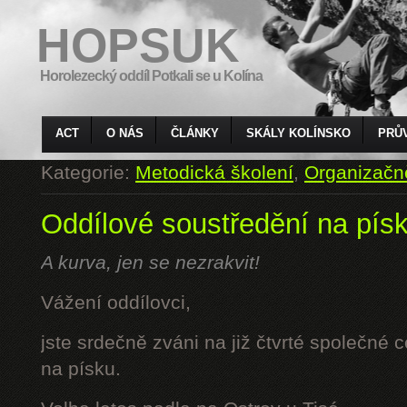
HOPSUK
Horolezecký oddíl Potkali se u Kolína
ACT
O NÁS
ČLÁNKY
SKÁLY KOLÍNSKO
PRŮ
Kategorie:
Metodická školení
,
Organizačn
Oddílové soustředění na pís
A kurva, jen se nezrakvit!
Vážení oddílovci,
jste srdečně zváni na již čtvrté společné 
na písku.