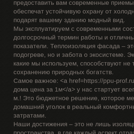
предоставить вам современные приемы,
обеспечат устойчивую охрану от холодн
подарят вашему зданию модный вид.
Мы эксплуатируем с современными сос
долгосрочный термин работы и отличн
показатели. Теплоизоляция фасада – эт
подогреве, но и забота о экосистеме. 
какие мы используем, способствуют не 
сохранению природных богатств.
Самое важное: <a href=https://ppu-prof
дома цена за 1м</a> у нас стартует всег
м.! Это бюджетное решение, которое м
домашний уголок в реальный комфортн
затратами.
Наши достижения – это не лишь изоляц
пространства, в где каждый аспект отр