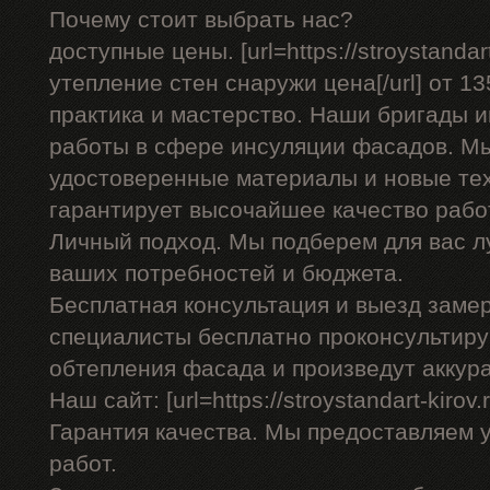
Почему стоит выбрать нас?
доступные цены. [url=https://stroystandar
утепление стен снаружи цена[/url] от 13
практика и мастерство. Наши бригады
работы в сфере инсуляции фасадов. Мы
удостоверенные материалы и новые тех
гарантирует высочайшее качество рабо
Личный подход. Мы подберем для вас л
ваших потребностей и бюджета.
Бесплатная консультация и выезд заме
специалисты бесплатно проконсультиру
обтепления фасада и произведут аккур
Наш сайт: [url=https://stroystandart-kirov.
Гарантия качества. Мы предоставляем 
работ.