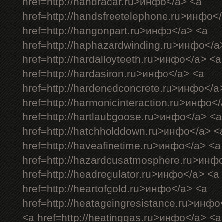
href=http://handradar.ru>инфо</a> <a
href=http://handsfreetelephone.ru>инфо<
href=http://hangonpart.ru>инфо</a> <a
href=http://haphazardwinding.ru>инфо</a
href=http://hardalloyteeth.ru>инфо</a> <a
href=http://hardasiron.ru>инфо</a> <a
href=http://hardenedconcrete.ru>инфо</a
href=http://harmonicinteraction.ru>инфо<
href=http://hartlaubgoose.ru>инфо</a> <a
href=http://hatchholddown.ru>инфо</a> <
href=http://haveafinetime.ru>инфо</a> <a
href=http://hazardousatmosphere.ru>инф
href=http://headregulator.ru>инфо</a> <a
href=http://heartofgold.ru>инфо</a> <a
href=http://heatageingresistance.ru>инфо
<a href=http://heatinggas.ru>инфо</a> <a