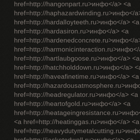
href=http://hangonpart.ru>инфо</a> <a
href=http://haphazardwinding.ru>инфо</a
href=http://hardalloyteeth.ru>инфо</a> <a
href=http://hardasiron.ru>инфо</a> <a
href=http://hardenedconcrete.ru>инфо</a
href=http://harmonicinteraction.ru>инфо<
href=http://hartlaubgoose.ru>инфо</a> <a
href=http://hatchholddown.ru>инфо</a> <
href=http://haveafinetime.ru>инфо</a> <a
href=http://hazardousatmosphere.ru>инф
href=http://headregulator.ru>инфо</a> <a
href=http://heartofgold.ru>инфо</a> <a
href=http://heatageingresistance.ru>инфо
<a href=http://heatinggas.ru>инфо</a> <a
href=http://heavydutymetalcutting.ru>инф