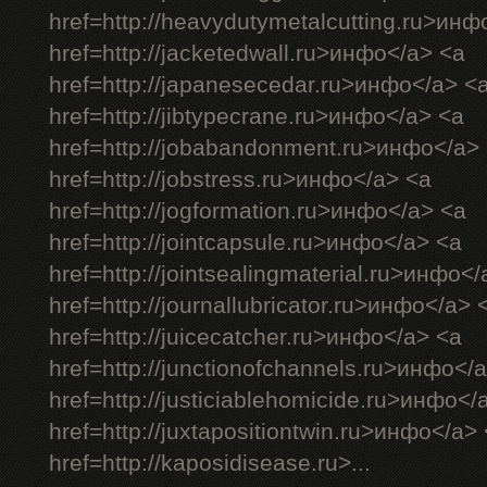
href=http://heavydutymetalcutting.ru>инф
href=http://jacketedwall.ru>инфо</a> <a
href=http://japanesecedar.ru>инфо</a> <
href=http://jibtypecrane.ru>инфо</a> <a
href=http://jobabandonment.ru>инфо</a>
href=http://jobstress.ru>инфо</a> <a
href=http://jogformation.ru>инфо</a> <a
href=http://jointcapsule.ru>инфо</a> <a
href=http://jointsealingmaterial.ru>инфо<
href=http://journallubricator.ru>инфо</a> 
href=http://juicecatcher.ru>инфо</a> <a
href=http://junctionofchannels.ru>инфо</
href=http://justiciablehomicide.ru>инфо</
href=http://juxtapositiontwin.ru>инфо</a>
href=http://kaposidisease.ru>...