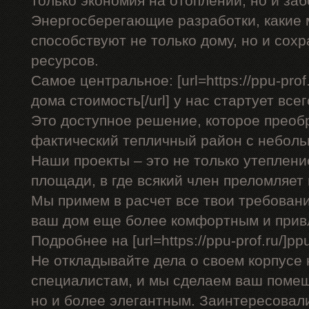
только экономия на отоплении, но и заб
Энергосберегающие разработки, какие
способствуют не только дому, но и со
ресурсов.
Самое центральное: [url=https://ppu-pro
дома стоимость[/url] у нас стартует всег
Это доступное решение, которое преоб
фактический тепличный район с небол
Наши проекты – это не только утеплени
площади, в где всякий член преломляет
Мы примем в расчет все твои требован
ваш дом еще более комфортным и прив
Подробнее на [url=https://ppu-prof.ru/]ppu-
Не откладывайте дела о своем корпусе 
специалистам, и мы сделаем ваш помещ
но и более элегантным. Заинтересовал