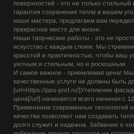
поверхностей - это не только стильный 
гарантия сохранения тепла в вашем уго
наши мастера, предлагаем вам передел
прекрасное место для жизни.
Наши творческие работы - это не прост
искусство с каждым слоем. Мы стремим
красотой и практичностью, чтобы ваш уг
уютным и стильным, но и роскошным.
И самое важное - приемлемая цена! Мы
качественные услуги не должны быть д
[url=https://ppu-prof.ru/]Утепление фас
цена[/url] начинается всего начиная с 12
Применение современных технологий и
качества позволяют нам создавать теп
долго служит и надежна. Забвение о хо
избежание лишних расходов на отоплен