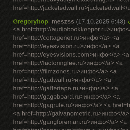
href=http://jacketedwall.ru>jacketedwall</a
Gregoryhop
,
meszss
(17.10.2025 6:43)
<a href=http://audiobookkeeper.ru>инфо<
href=http://cottagenet.ru>инфо</a> <a
href=http://eyesvision.ru>инфо</a> <a
href=http://eyesvisions.com>инфо</a> <a
href=http://factoringfee.ru>инфо</a> <a
href=http://filmzones.ru>инфо</a> <a
href=http://gadwall.ru>инфо</a> <a
href=http://gaffertape.ru>инфо</a> <a
href=http://gageboard.ru>инфо</a> <a
href=http://gagrule.ru>инфо</a> <a href=h
<a href=http://galvanometric.ru>инфо</a>
href=http://gangforeman.ru>инфо</a> <a