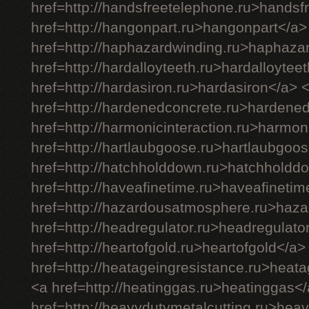
href=http://handsfreetelephone.ru>handsf
href=http://hangonpart.ru>hangonpart</a>
href=http://haphazardwinding.ru>haphaza
href=http://hardalloyteeth.ru>hardalloytee
href=http://hardasiron.ru>hardasiron</a> 
href=http://hardenedconcrete.ru>hardene
href=http://harmonicinteraction.ru>harmon
href=http://hartlaubgoose.ru>hartlaubgoo
href=http://hatchholddown.ru>hatchholdd
href=http://haveafinetime.ru>haveafineti
href=http://hazardousatmosphere.ru>haz
href=http://headregulator.ru>headregulato
href=http://heartofgold.ru>heartofgold</a>
href=http://heatageingresistance.ru>heat
<a href=http://heatinggas.ru>heatinggas<
href=http://heavydutymetalcutting.ru>hea