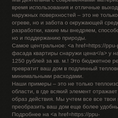
время использования и отличные выход
наружных поверхностей – это не только
огреве, но и забота о окружающей сре
разработки, какие мы внедряем, способ
но и поддержанию природы.
Самое центральное: <a href=https://ppu-
фасада квартиры снаружи цена</a> у на
1250 рублей за кв. м.! Это бюджетное р
превратит ваш дом в подлинный теплов
минимальными расходами.
Наши примеры – это не только теплоиз
области, в где всякий элемент отражае
образ действия. Мы учтем все все твои
преобразить ваш дом еще более удобн
Подробнее на <a href=https://ppu-