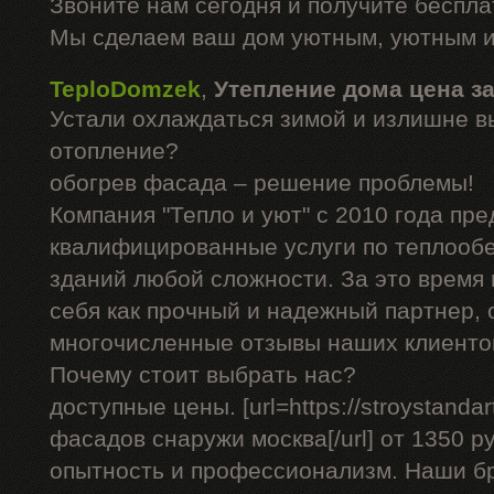
Звоните нам сегодня и получите беспл
Мы сделаем ваш дом уютным, уютным и
TeploDomzek
,
Утепление дома цена з
Устали охлаждаться зимой и излишне в
отопление?
обогрев фасада – решение проблемы!
Компания "Тепло и уют" с 2010 года пре
квалифицированные услуги по теплооб
зданий любой сложности. За это время
себя как прочный и надежный партнер, 
многочисленные отзывы наших клиенто
Почему стоит выбрать нас?
доступные цены. [url=https://stroystandar
фасадов снаружи москва[/url] от 1350 р
опытность и профессионализм. Наши б