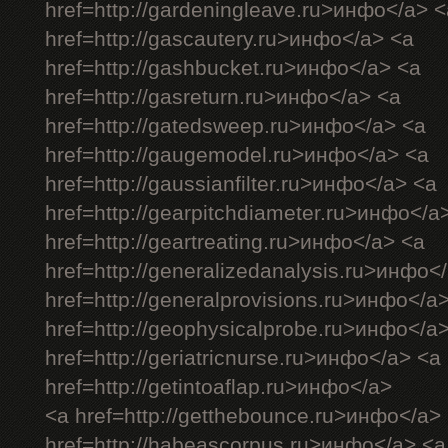
href=http://gardeningleave.ru>инфо</a> <
href=http://gascautery.ru>инфо</a> <a
href=http://gashbucket.ru>инфо</a> <a
href=http://gasreturn.ru>инфо</a> <a
href=http://gatedsweep.ru>инфо</a> <a
href=http://gaugemodel.ru>инфо</a> <a
href=http://gaussianfilter.ru>инфо</a> <a
href=http://gearpitchdiameter.ru>инфо</a
href=http://geartreating.ru>инфо</a> <a
href=http://generalizedanalysis.ru>инфо<
href=http://generalprovisions.ru>инфо</a
href=http://geophysicalprobe.ru>инфо</a
href=http://geriatricnurse.ru>инфо</a> <a
href=http://getintoaflap.ru>инфо</a>
<a href=http://getthebounce.ru>инфо</a>
href=http://habeascorpus.ru>инфо</a> <a