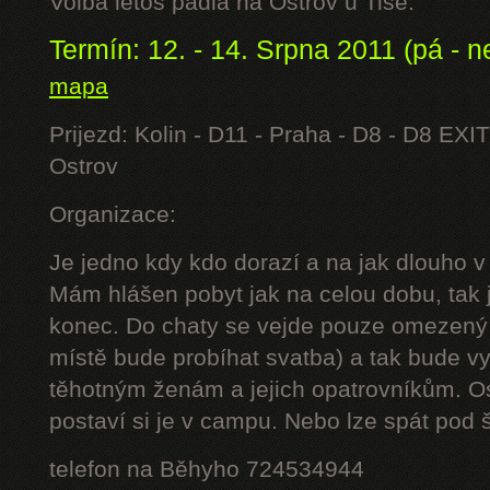
Volba letos padla na Ostrov u Tisé.
Termín: 12. - 14. Srpna 2011 (pá - n
mapa
Prijezd: Kolin - D11 - Praha - D8 - D8 EXIT
Ostrov
Organizace:
Je jedno kdy kdo dorazí a na jak dlouho v
Mám hlášen pobyt jak na celou dobu, tak j
konec. Do chaty se vejde pouze omezený 
místě bude probíhat svatba) a tak bude 
těhotným ženám a jejich opatrovníkům. Os
postaví si je v campu. Nebo lze spát pod š
telefon na Běhyho 724534944