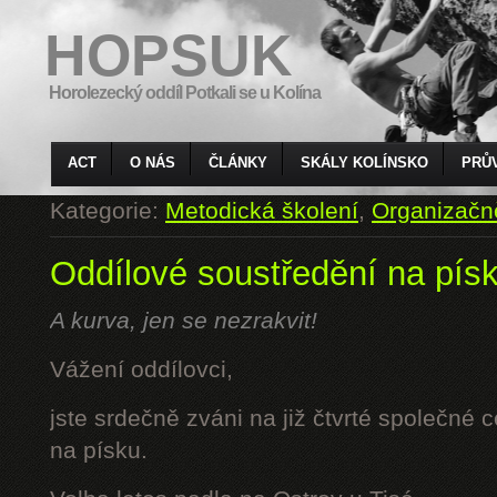
HOPSUK
Horolezecký oddíl Potkali se u Kolína
ACT
O NÁS
ČLÁNKY
SKÁLY KOLÍNSKO
PRŮ
Kategorie:
Metodická školení
,
Organizačn
Oddílové soustředění na pís
A kurva, jen se nezrakvit!
Vážení oddílovci,
jste srdečně zváni na již čtvrté společné 
na písku.