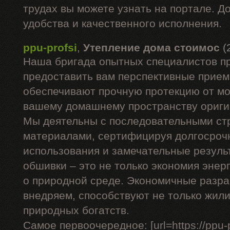
трудах вы можете узнать на портале. Д
удобства и качественного исполнения.
ppu-profsi
,
Утепление дома стоимос
(
Наша бригада опытных специалистов п
предоставить вам перспективные прием
обеспечивают прочную протекцию от мо
вашему домашнему пространству ориги
Мы деятельны с последовательными с
материалами, сертифицируя долгосроч
использования и замечательные резуль
обшивки – это не только экономия энерг
о природной среде. Экономичные разра
внедряем, способствуют не только жил
природных богатств.
Самое первоочередное: [url=https://ppu-