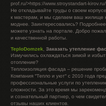
prof.ru/>https://www.stroystandart-kirov.ru
Не откладывайте труды о своем корпус
к мастерам, и мы сделаем ваш жилище н
моднее. Заинтересовались? Подробнее
можете узнать на портале. Добро пожа
и качественной работы.
TeploDomzek
,
Заказать утепление фа
Измучились охлаждаться зимой и избыт
отопление?
Теплоизоляция фасада – решение проб
Компания "Тепло и уют" с 2010 года пре
профессиональные услуги по утеплени
сложности. За это время мы зарекомен
и сознательный партнер, о чем свидет
отзывы наших клиентов.