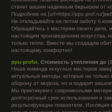
станет вашим надежным барьером от х
Подробнее на [url=https://ppu-prof.ru/]веб
Не откладывайте на потом заботу о ком
Обращайтесь к мастерам своего дела, 
настоящим произведением искусства, к
только тепло. Вместе мы создадим обите
настоящему комфортно!
ppu-profsi
,
Стоимость утепления до
(
Наша команда искусных мастеров заве
актуальные методы, которые не только
оборону от мороза, но и подарят вашем
Мы практикуем с современными матери
долгосрочный срок использования и за
результирующие показатели. Изоляция 