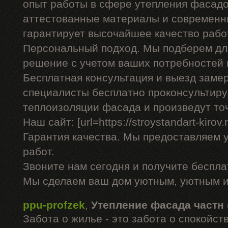
опыт работы в сфере утепления фасадо
аттестованные материалы и современны
гарантирует высочайшее качество рабо
Персональный подход. Мы подберем дл
решение с учетом ваших потребностей 
Бесплатная консультация и выезд заме
специалисты бесплатно проконсультиру
теплоизоляции фасада и произведут то
Наш сайт: [url=https://stroystandart-kirov
Гарантия качества. Мы предоставляем 
работ.
Звоните нам сегодня и получите беспл
Мы сделаем ваш дом уютным, уютным и
ppu-profzek
,
Утепление фасада частн
Забота о жилье - это забота о спокойс