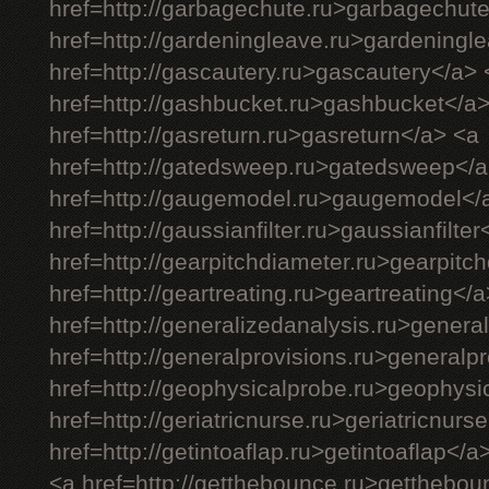
href=http://garbagechute.ru>garbagechut
href=http://gardeningleave.ru>gardeningl
href=http://gascautery.ru>gascautery</a> 
href=http://gashbucket.ru>gashbucket</a
href=http://gasreturn.ru>gasreturn</a> <a
href=http://gatedsweep.ru>gatedsweep</a
href=http://gaugemodel.ru>gaugemodel</
href=http://gaussianfilter.ru>gaussianfilter
href=http://gearpitchdiameter.ru>gearpitc
href=http://geartreating.ru>geartreating</
href=http://generalizedanalysis.ru>genera
href=http://generalprovisions.ru>generalp
href=http://geophysicalprobe.ru>geophysi
href=http://geriatricnurse.ru>geriatricnurs
href=http://getintoaflap.ru>getintoaflap</a
<a href=http://getthebounce.ru>getthebo