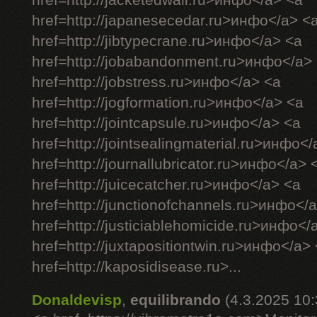
href=http://jacketedwall.ru>инфо</a> <a
href=http://japanesecedar.ru>инфо</a> <
href=http://jibtypecrane.ru>инфо</a> <a
href=http://jobabandonment.ru>инфо</a>
href=http://jobstress.ru>инфо</a> <a
href=http://jogformation.ru>инфо</a> <a
href=http://jointcapsule.ru>инфо</a> <a
href=http://jointsealingmaterial.ru>инфо<
href=http://journallubricator.ru>инфо</a> 
href=http://juicecatcher.ru>инфо</a> <a
href=http://junctionofchannels.ru>инфо</
href=http://justiciablehomicide.ru>инфо</
href=http://juxtapositiontwin.ru>инфо</a>
href=http://kaposidisease.ru>...
Donaldevisp
,
equilibrando
(4.3.2025 10: