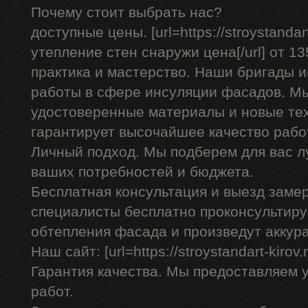
Почему стоит выбрать нас?
доступные цены. [url=https://stroystandar
утепление стен снаружи цена[/url] от 13
практика и мастерство. Наши бригады
работы в сфере инсуляции фасадов. Мы
удостоверенные материалы и новые тех
гарантирует высочайшее качество рабо
Личный подход. Мы подберем для вас л
ваших потребностей и бюджета.
Бесплатная консультация и выезд заме
специалисты бесплатно проконсультиру
обтепления фасада и произведут аккур
Наш сайт: [url=https://stroystandart-kirov.
Гарантия качества. Мы предоставляем 
работ.