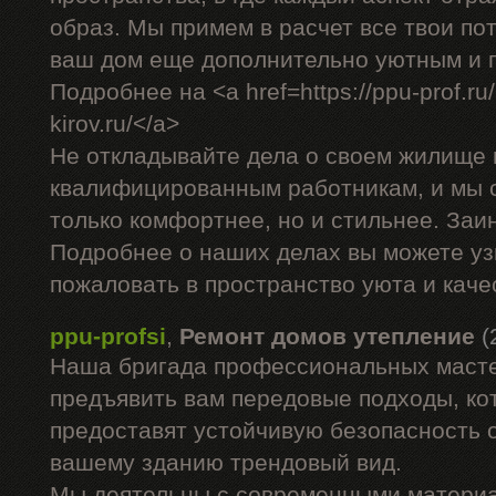
образ. Мы примем в расчет все твои по
ваш дом еще дополнительно уютным и 
Подробнее на <a href=https://ppu-prof.ru/
kirov.ru/</a>
Не откладывайте дела о своем жилище 
квалифицированным работникам, и мы 
только комфортнее, но и стильнее. За
Подробнее о наших делах вы можете уз
пожаловать в пространство уюта и каче
ppu-profsi
,
Ремонт домов утепление
(
Наша бригада профессиональных маст
предъявить вам передовые подходы, ко
предоставят устойчивую безопасность о
вашему зданию трендовый вид.
Мы деятельны с современными материа