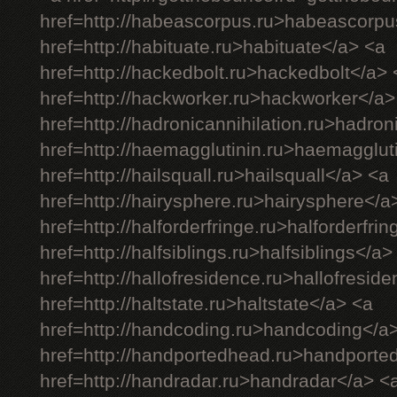
href=http://habeascorpus.ru>habeascorpu
href=http://habituate.ru>habituate</a> <a
href=http://hackedbolt.ru>hackedbolt</a> 
href=http://hackworker.ru>hackworker</a>
href=http://hadronicannihilation.ru>hadron
href=http://haemagglutinin.ru>haemagglut
href=http://hailsquall.ru>hailsquall</a> <a
href=http://hairysphere.ru>hairysphere</a
href=http://halforderfringe.ru>halforderfri
href=http://halfsiblings.ru>halfsiblings</a>
href=http://hallofresidence.ru>hallofresid
href=http://haltstate.ru>haltstate</a> <a
href=http://handcoding.ru>handcoding</a
href=http://handportedhead.ru>handporte
href=http://handradar.ru>handradar</a> <