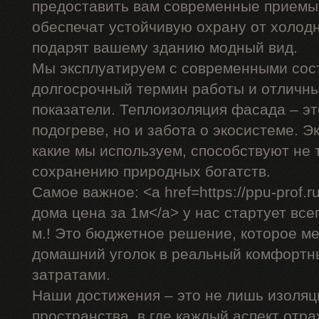
предоставить вам современные приемы,
обеспечат устойчивую охрану от холодн
подарят вашему зданию модный вид.
Мы эксплуатируем с современными сос
долгосрочный термин работы и отличн
показатели. Теплоизоляция фасада – эт
подогреве, но и забота о экосистеме. 
какие мы используем, способствуют не 
сохранению природных богатств.
Самое важное: <a href=https://ppu-prof
дома цена за 1м</a> у нас стартует всег
м.! Это бюджетное решение, которое м
домашний уголок в реальный комфортн
затратами.
Наши достижения – это не лишь изоляц
пространства, в где каждый аспект отр