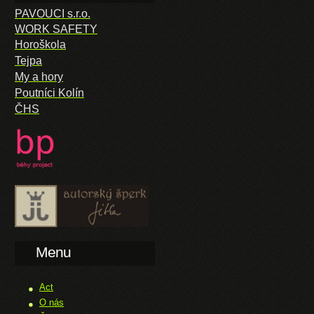
PAVOUCI s.r.o.
WORK SAFETY
Horoškola
Tejpa
My a hory
Poutníci Kolín
ČHS
Menu
Act
O nás