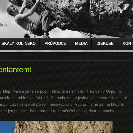
lína
SKÁLY KOLÍNSKO
PRŮVODCE
MEDIA
DISKUSE
KONT
zentantem!
ý klep. Málem jsme se posr... strachem i smíchy. Třetí den v Ospu, no
ozek, ale tohle bylo fakt zlý. Po probuzení v jeskyni jsme vyrazili do skal.
mpu, což nás ale od placení neosvobodilo. Vyplázli jsme 2€, na který to
tát jen půl dne. Jsou tam teď ty zemědělci nějaký dost na prachy.