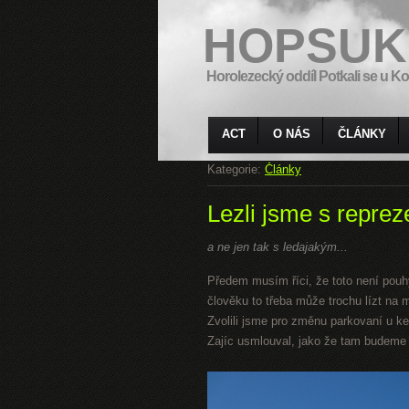
HOPSUK
Horolezecký oddíl Potkali se u Ko
ACT
O NÁS
ČLÁNKY
Kategorie:
Články
Lezli jsme s repre
a ne jen tak s ledajakým...
Předem musím říci, že toto není pouh
člověku to třeba může trochu lízt na m
Zvolili jsme pro změnu parkovaní u ke
Zajíc usmlouval, jako že tam budeme s