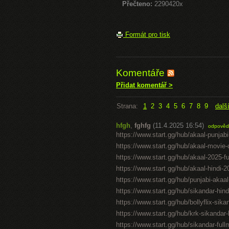
Přečteno:
2290420x
Formát pro tisk
Komentáře
Přidat komentář >
Strana:
1
2
3
4
5
6
7
8
9
dalš
hfgh
,
fghfg
(11.4.2025 16:54)
odpověd
https://www.start.gg/hub/akaal-punjabi
https://www.start.gg/hub/akaal-movie-d
https://www.start.gg/hub/akaal-2025-f
https://www.start.gg/hub/akaal-hindi-
https://www.start.gg/hub/punjabi-akaa
https://www.start.gg/hub/sikandar-hind
https://www.start.gg/hub/bollyflix-si
https://www.start.gg/hub/krk-sikandar
https://www.start.gg/hub/sikandar-full