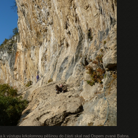
ěla k výstupu krkolomnou pěšinou do části skal nad Ospem zvané Babna.