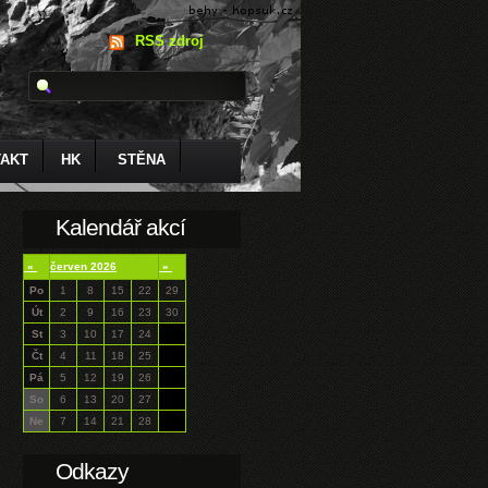
RSS zdroj
AKT
HK
STĚNA
Kalendář akcí
«
červen 2026
»
Po
1
8
15
22
29
Út
2
9
16
23
30
St
3
10
17
24
Čt
4
11
18
25
Pá
5
12
19
26
So
6
13
20
27
Ne
7
14
21
28
Odkazy