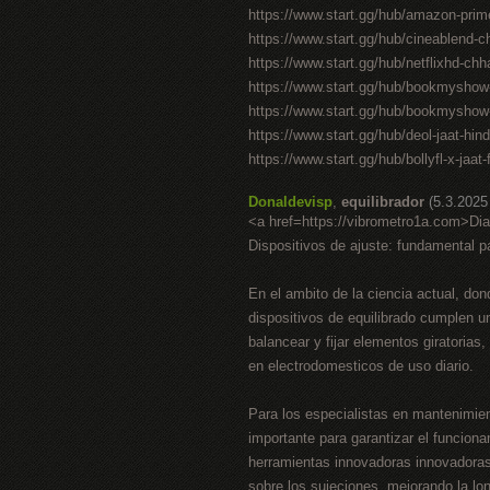
https://www.start.gg/hub/amazon-prime
https://www.start.gg/hub/cineablend-c
https://www.start.gg/hub/netflixhd-chh
https://www.start.gg/hub/bookmyshow
https://www.start.gg/hub/bookmyshow-ja
https://www.start.gg/hub/deol-jaat-hind
https://www.start.gg/hub/bollyfl-x-jaa
Donaldevisp
,
equilibrador
(5.3.2025
<a href=https://vibrometro1a.com>Di
Dispositivos de ajuste: fundamental 
En el ambito de la ciencia actual, dond
dispositivos de equilibrado cumplen 
balancear y fijar elementos giratorias
en electrodomesticos de uso diario.
Para los especialistas en mantenimien
importante para garantizar el funciona
herramientas innovadoras innovadoras,
sobre los sujeciones, mejorando la lo