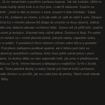
. Já nic nenamítám a pouštím Lachtana bojovat. Jak tak koukám, těžké to
pomalu každý druhý krok a ze čtyř pres, cvakl tři obráceně. Snažím se
ětí: „Jestli to dáš na druhým v kuse, koupím ti dole čokoládu." Zajda
em v řiti, smějeme se všemu, a že jde radši už zpět do údolí k autu. Situace
íná lízt v mírném převise A0 (šlape do smyček ve dvou nýtech). Jelikož
bře zná, dobývá nakonec vrcholový řetěz. Sanice mě už příliš bolí, snažím
ezení je levitační, šťavnaté tedy vážně pěkné. Doslova si libuji. Po sedmi
ch nohách se v mírně převislé plotně, pokryté náteky vápeného sintru,
m a sedám. V posledních třech metrech vzlínám velmi těžce a poslední
é. Pod převis slaňujeme poněkud opatrně, ale k řetězu pod námi se
zakončuji spouštěním Lachtana, který musí ještě vybrat presa z první
ujeme, že druhou délku se nám nepovedlo trefit, jak jsme si představovali.
píšou za 7a+/b. Vrtíme hlavami a debatujíce o nejtěžším 7a+/b v životě,
é. Tento pekelně dlouhý a nudný článek píši hlavně kvůli Lachtanovi.
kalák domluví a vysvětlí, jak se cvaká lano do presky. Násilí snad nebude
l Běhy.