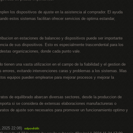
plen los dispositivos de ajuste en la asistencia al comprador. El ayuda
ando estos sistemas facilitan ofrecer servicios de optima estandar,
ribucion en estaciones de balanceo y dispositivos puede ser importante
iencia de sus dispositivos. Esto es especialmente trascendental para los
destas organizaciones, donde cada punto vale.
o tienen una vasta utilizacion en el campo de la fiabilidad y el gestion de
les errores, evitando intervenciones caras y problemas a los sistemas. Mas
estos equipos pueden emplearse para mejorar procesos y mejorar la
ratos de equilibrado abarcan diversas sectores, desde la produccion de
 importa si se considera de extensas elaboraciones manufactureras o
ratos de ajuste son necesarios para promover un funcionamiento optimo y
1.2025 22:08)
odpovědět