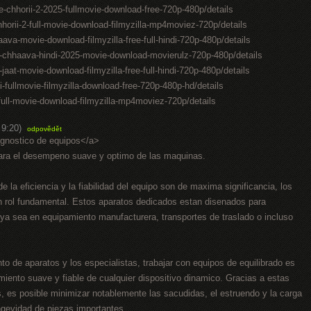
-chhorii-2-2025-fullmovie-download-free-720p-480p/details
hhorii-2-full-movie-download-filmyzilla-mp4moviez-720p/details
aava-movie-download-filmyzilla-free-full-hindi-720p-480p/details
-chhaava-hindi-2025-movie-download-movierulz-720p-480p/details
at-movie-download-filmyzilla-free-full-hindi-720p-480p/details
i-fullmovie-filmyzilla-download-free-720p-480p-hd/details
t-full-movie-download-filmyzilla-mp4moviez-720p/details
 9:20)
odpovědět
agnostico de equipos</a>
para el desempeno suave y optimo de las maquinas.
e la eficiencia y la fiabilidad del equipo son de maxima significancia, los
un rol fundamental. Estos aparatos dedicados estan disenados para
, ya sea en equipamiento manufacturera, transportes de traslado o incluso
to de aparatos y los especialistas, trabajar con equipos de equilibrado es
miento suave y fiable de cualquier dispositivo dinamico. Gracias a estas
 es posible minimizar notablemente las sacudidas, el estruendo y la carga
ngevidad de piezas importantes.