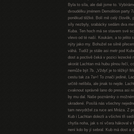
Byla to síla, ale dali jsme to. Vybírá
dvoudélku jménem Demolition party 7a+
poněkud těžké. Bolí mě celý člověk, p
síly nezbyly, srabácky sedám dva me
Kuba. Ten hoch má se stavem své schr
vlevo od té naší. Koukám, a to jelito
nýty jako my. Bohužel se silně přecen
váhá. Tudíž je stále asi metr pod Kub
dost a poctivě čeká v pozici lezecké
akorát Lachtan má hubu plnou řečí, co
nemůže být 7b. „Vždyť je to těžký! Měl
cestu tak za 7a+! To značí jediné, Lac
určitě nelíbila, ale jinak to nejde. La
cvaknout správně lano do presa asi nik
by mu dal. Naše poznámky o možném v
ukradené. Posílá nás všechny nejedno
tam nevydržel za ruce ani Mráza. Z po
Kub i Lachtan dolezli a všichni tři se
chytla noha, jak s ní včera hákoval v
není kdo by jí sebral. Kub má dost a