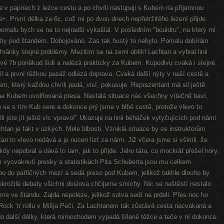
me v papírech z lezce cestu a po chvíli nastupuji s Kubem na příjemnou
. První délka za 6c, což mi po dvou dnech nepřetržitého lezení přijde
omalu bych se na to nejradši vykašlal. V posledním "bouldru", na který mi
try pod štandem. Dobojováno. Zas tak hustý to nebylo. Pomalu dobírám
ánky stejné problémy. Mezitím se na zemi oblíkl Lachtan a vybral linii
 své 7b poněkud šidí a nalézá prakticky za Kubem. Kupodivu cvaká i stejné
il a první těžkou pasáž odlézá doprava. Cvaká další nýty v naší cestě a
em, který každou chvíli padá, visí, pokusuje. Reprezentant má sil ještě
 na Kubem uvolňovaná presa. Nastalá situace nás všechny vítečně baví,
 se s tím Kub sere a dokonce prý jsme v blbé cestě, protože vlevo to
i jste jít ještě víc vpravo!" Ukazuje na linii béháček vytyčujících pod námi
htan je fakt v úzkých. Mele blbosti. Vzniklá situace by se instruktorům
chtan to vlevo nedává a je nucen lízt za námi. Již včera jsme si všimli, že
dy nepobral a dává to tam, jak to přijde. Jeho táta, co mockrát přešel hory,
ycvaknutí presky a statistikách Pita Schuberta jsou mu celkem
u do patřičných mezí a sedá preso pod Kubem, jelikož takhle dlouho by
kročilé debaty všichni doslova chčijeme smíchy. Nic se naštěstí nestalo
díme ve štandu. Zajda nepoleze, jelikož sotva sedí na prdeli. Přes noc ho
 Rock 'n' rollu v Mišja Peči. Za Lachtanem tak zůstává cesta nacvakaná a
 do další délky, která mimochodem vypadá šíleně těžce a teče v ní dokonce