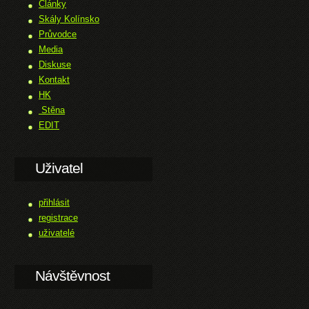
Články
Skály Kolínsko
Průvodce
Media
Diskuse
Kontakt
HK
Stěna
EDIT
Uživatel
přihlásit
registrace
uživatelé
Návštěvnost