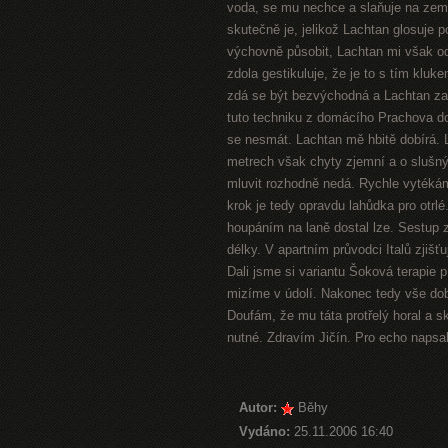
voda, se mu nechce a slaňuje na zem
skutečně je, jelikož Lachtan glosuje 
výchovně působit, Lachtan mi však odv
zdola gestikuluje, že je to s tím kluk
zdá se být bezvýchodná a Lachtan zač
tuto techniku z domácího Prachova do
se nesmát. Lachtan mě hbitě dobírá. L
metrech však chyty zjemní a o slušný
mluvit rozhodně nedá. Rychle vytéká
krok je tedy opravdu lahůdka pro otrl
houpáním na laně dostal lze. Sestup 
délky. V apartním průvodci Italů zjišť
Dali jsme si variantu Šoková terapie 
mizíme v údolí. Nakonec tedy vše dobr
Doufám, že mu táta protřelý horal a s
nutné. Zdravím Jičín. Pro echo napsa
Autor:
Běhy
Vydáno:
25.11.2006 16:40