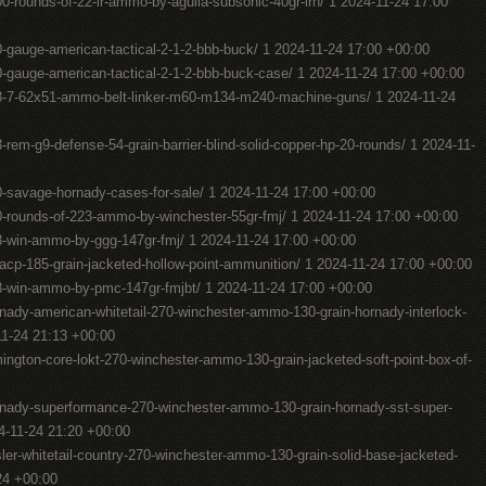
-rounds-of-22-lr-ammo-by-aguila-subsonic-40gr-lrn/ 1 2024-11-24 17:00
gauge-american-tactical-2-1-2-bbb-buck/ 1 2024-11-24 17:00 +00:00
gauge-american-tactical-2-1-2-bbb-buck-case/ 1 2024-11-24 17:00 +00:00
8-7-62x51-ammo-belt-linker-m60-m134-m240-machine-guns/ 1 2024-11-24
em-g9-defense-54-grain-barrier-blind-solid-copper-hp-20-rounds/ 1 2024-11-
-savage-hornady-cases-for-sale/ 1 2024-11-24 17:00 +00:00
-rounds-of-223-ammo-by-winchester-55gr-fmj/ 1 2024-11-24 17:00 +00:00
-win-ammo-by-ggg-147gr-fmj/ 1 2024-11-24 17:00 +00:00
cp-185-grain-jacketed-hollow-point-ammunition/ 1 2024-11-24 17:00 +00:00
-win-ammo-by-pmc-147gr-fmjbt/ 1 2024-11-24 17:00 +00:00
ady-american-whitetail-270-winchester-ammo-130-grain-hornady-interlock-
-11-24 21:13 +00:00
ngton-core-lokt-270-winchester-ammo-130-grain-jacketed-soft-point-box-of-
nady-superformance-270-winchester-ammo-130-grain-hornady-sst-super-
24-11-24 21:20 +00:00
er-whitetail-country-270-winchester-ammo-130-grain-solid-base-jacketed-
:24 +00:00