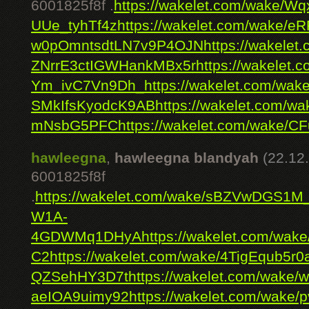
6001825f8f .
https://wakelet.com/wake/W
UUe_tyhTf4z
https://wakelet.com/wake
w0pOmntsdtLN7v9P4OJN
https://wakel
ZNrrE3ctIGWHankMBx5r
https://wakelet
Ym_ivC7Vn9Dh_
https://wakelet.com/w
SMkIfsKyodcK9AB
https://wakelet.com/
mNsbG5PFC
https://wakelet.com/wake/C
hawleegna
,
hawleegna blandyah
(22.12
6001825f8f
.
https://wakelet.com/wake/sBZVwDGS1M
W1A-
4GDWMq1DHyA
https://wakelet.com/wa
C2
https://wakelet.com/wake/4TigEqub5r
QZSehHY3D7t
https://wakelet.com/wake/
aeIOA9uimy92
https://wakelet.com/wa