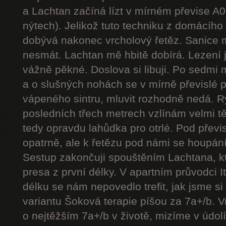
a Lachtan začíná lízt v mírném převise A
nýtech). Jelikož tuto techniku z domácíh
dobývá nakonec vrcholový řetěz. Sanice mě
nesmát. Lachtan mě hbitě dobírá. Lezení j
vážně pěkné. Doslova si libuji. Po sedmi
a o slušných nohách se v mírně převislé p
vápeného sintru, mluvit rozhodně nedá. 
posledních třech metrech vzlínám velmi tě
tedy opravdu lahůdka pro otrlé. Pod přev
opatrně, ale k řetězu pod námi se houpání
Sestup zakončuji spouštěním Lachtana, kt
presa z první délky. V apartním průvodci I
délku se nám nepovedlo trefit, jak jsme si 
variantu Šoková terapie píšou za 7a+/b. V
o nejtěžším 7a+/b v životě, mizíme v údol