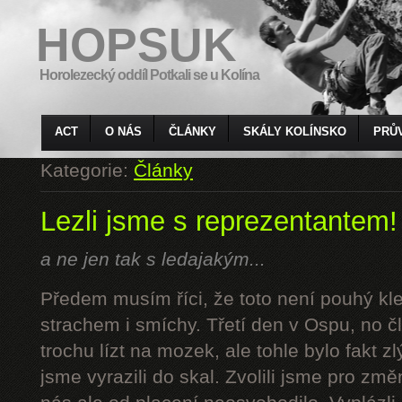
HOPSUK
Horolezecký oddíl Potkali se u Kolína
ACT
O NÁS
ČLÁNKY
SKÁLY KOLÍNSKO
PRŮ
Kategorie:
Články
Lezli jsme s reprezentantem!
a ne jen tak s ledajakým...
Předem musím říci, že toto není pouhý kl
strachem i smíchy. Třetí den v Ospu, no č
trochu lízt na mozek, ale tohle bylo fakt z
jsme vyrazili do skal. Zvolili jsme pro z