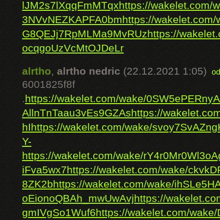
lJM2s7lXqqFmMTqx
https://wakelet.com
3NVvNEZKAPFA0bm
https://wakelet.co
G8QEJj7RpMLMa9MvRUz
https://wakele
ocqgoUzVcMtOJDeLr
alrtho
,
alrtho nedric
(22.12.2021 1:05)
od
6001825f8f
.
https://wakelet.com/wake/0SW5ePERny
AllnTnTaau3vEs9GZAs
https://wakelet.c
hI
https://wakelet.com/wake/svoy7SvAZng
Y-
https://wakelet.com/wake/rY4r0Mr0Wl3
iFva5wx7
https://wakelet.com/wake/ckv
8ZK2b
https://wakelet.com/wake/ihSLe5
oEionoQBAh_mwUwAvj
https://wakelet.
gmIVgSo1Wuf6
https://wakelet.com/wak