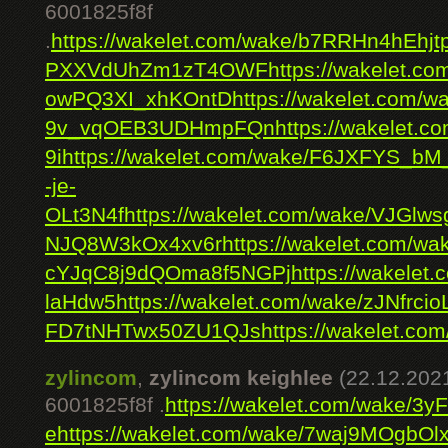
6001825f8f
.
https://wakelet.com/wake/b7RRHn4hEhj
PXXVdUhZm1zT4OWF
https://wakelet.
owPQ3XI_xhKOntD
https://wakelet.com/
9v_vqOEB3UDHmpFQn
https://wakelet
9i
https://wakelet.com/wake/F6JXFYS_
-je-
OLt3N4f
https://wakelet.com/wake/VJGl
NJQ8W3kOx4xv6r
https://wakelet.com/
cYJqC8j9dQOma8f5NGPj
https://wakele
laHdw5
https://wakelet.com/wake/zJNfrc
FD7tNHTwx50ZU1QJs
https://wakelet.c
zylincom
,
zylincom keighlee
(22.12.202
6001825f8f .
https://wakelet.com/wake/3
e
https://wakelet.com/wake/7waj9MOgbOlx