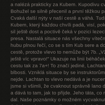
a nalézá prakticky za Kubem. Kupodivu cva
Bohužel se silně přecenil a první těžkou 
Cvaká další nýty v naší cestě a váhá. Tudí
Kubem, který každou chvíli padá, visí, p
sil ještě dost a poctivě čeká v pozici le
presa. Nastalá situace nás všechny víteč
hubu plnou řečí, co se s tím Kub sere a d
cestě, protože vlevo to nemůže být 7b. „Vždy
ještě víc vpravo!" Ukazuje na linii béháče
cestu tak za 7a+! To značí jediné, Lachtan
blbosti. Vzniklá situace by se instruktorům u
nejde. Lachtan to vlevo nedává a je nucen 
jsme si všimli, že cvaknout správně lano 
a dává to tam, jak to přijde. Jeho táta, co
dal. Naše poznámky o možném vycvaknutí 