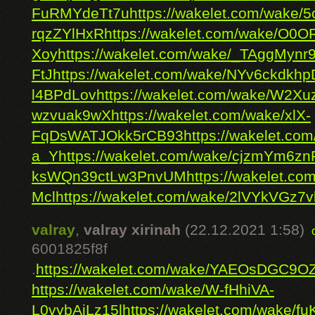
FuRMYdeTt7u
https://wakelet.com/wak
rqzZYlHxR
https://wakelet.com/wake/O
Xoy
https://wakelet.com/wake/_TAggMynr
FtJ
https://wakelet.com/wake/NYv6ckdkh
l4BPdLov
https://wakelet.com/wake/W2X
wzvuak9wX
https://wakelet.com/wake/xlX-
FqDsWATJOkk5rCB93
https://wakelet.
a_Y
https://wakelet.com/wake/cjzmYm6
ksWQn39ctLw3PnvUM
https://wakelet.
Mcl
https://wakelet.com/wake/2lVYkVGz
valray
,
valray xirinah
(22.12.2021 1:58)
6001825f8f
.
https://wakelet.com/wake/YAEOsDGC9
https://wakelet.com/wake/W-fHhiVA-
L0vybAjLz15l
https://wakelet.com/wake/