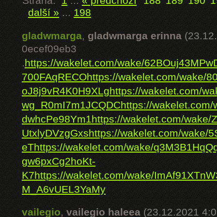
Strana:
1
...
« předchozí
188
189
190
1
další »
...
198
gladwmarga
,
gladwmarga erinna
(23.12
0ecef09eb3
.
https://wakelet.com/wake/62BOuj43MP
700FAqRECO
https://wakelet.com/wake
oJ8j9vR4K0H9XLg
https://wakelet.com/w
wg_R0mI7m1JCQDC
https://wakelet.co
dwhcPe98Ym1
https://wakelet.com/wak
UtxlyDVzgGxs
https://wakelet.com/wake
eT
https://wakelet.com/wake/q3M3B1Hq
gw6pxCg2hoKt-
K7
https://wakelet.com/wake/ImAf91XT
M_A6vUEL3YaMy
vailegio
,
vailegio haleea
(23.12.2021 4:0