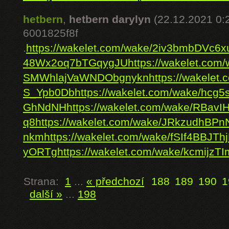
hetbern
,
hetbern darylyn
(22.12.2021 0:
6001825f8f
.
https://wakelet.com/wake/2iv3bmbDVc6
48Wx2oq7bTGqygJU
https://wakelet.co
SMWhlajVaWNDObgnykn
https://wakele
S_Ypb0Db
https://wakelet.com/wake/hc
GhNdNH
https://wakelet.com/wake/RBa
q8
https://wakelet.com/wake/JRkzudhBP
nkm
https://wakelet.com/wake/fSIf4BBJTh
yORTg
https://wakelet.com/wake/kcmijz
Strana:
1
...
« předchozí
188
189
190
1
další »
...
198