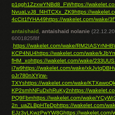
p1qgh1ZzxwYNBd8_FW
https://wakelet.c
NvuaLvJ8_f4HTCXx_ZK9
https://wakele
4cCit1fYHA49
https://wakelet.com/wake
antaishaid
,
antaishaid nolanie
(22.12.20
6001825f8f
.
https://wakelet.com/wake/RM2IASYrNH
KCP4NU4
https://wakelet.com/wake/kJ
fHM_xo
https://wakelet.com/wake/233U
i7w9
https://wakelet.com/wake/xkJvIqDB
oJr780nXYjrw-
TXYs
https://wakelet.com/wake/KTXawoQ
KP2smhNFuDxhRuKy2n
https://wakelet
PQ9Fbm
https://wakelet.com/wake/YCyW
2n_uaZLBpHTeDp
https://wakelet.com/wa
EJz3yLKwzPwYW8G
https://wakelet.c