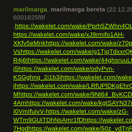
marilmarga
,
marilmarga bereta
(22.12.2
6001825f8f
.
https://wakelet.com/wake/Pprh5ZWhn4
https://wakelet.com/wake/xJ9rmifo1AH-
XKfv5eMnk
https://wakelet.com/wake/z
Vs
https://wakelet.com/wake/g1TjqTdxxrQ
R4j6t
https://wakelet.com/wake/44ghsru
j5
https://wakelet.com/wake/odyPvn-
KSGghnq_2i1b3i
https://wakelet.com/wak
j
https://wakelet.com/wake/LRfUPlDKg
M
https://wakelet.com/wake/9Nt64_BvK
4Am
https://wakelet.com/wake/kgtSAYN
I0VmIfuivV-
https://wakelet.com/wake/zG-
WTm9GUiTDhNsAmr1fD
https://wakele
7Hgd
https://wakelet.com/wake/50z_yd