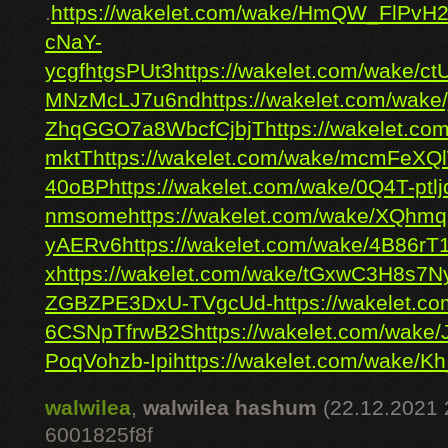
.
https://wakelet.com/wake/HmQW_FlPv
cNaY-
ycgfhtgsPUt3
https://wakelet.com/wake/c
MNzMcLJ7u6nd
https://wakelet.com/wa
ZhqGGO7a8WbcfCjbjT
https://wakelet.
mktT
https://wakelet.com/wake/mcmFeX
40oBP
https://wakelet.com/wake/0Q4T-ptl
nmsome
https://wakelet.com/wake/XQhm
yAERv6
https://wakelet.com/wake/4B86r
x
https://wakelet.com/wake/tGxwC3H8s7
ZGBZPE3DxU-TVgcUd-
https://wakelet.
6CSNpTfrwB2S
https://wakelet.com/wak
PoqVohzb-Ipi
https://wakelet.com/wake/K
walwilea
,
walwilea hashum
(22.12.2021 
6001825f8f