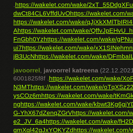
.
https://wakelet.com/wake/2xT_55DdgX
dwCt84CL6VffdUvO
https://wakelet.com
https://wakelet.com/wake/qJjXkXMlTbIR
A
https://wakelet.com/wake/QffvJpEHvU
FnGbh0Yz
https://wakelet.com/wake/g
ui7
https://wakelet.com/wake/xX1SINehm
jB3UcN
https://wakelet.com/wake/DFmb
javoorrel
,
javoorrel katreena
(22.12.2021
6001825f8f .
https://wakelet.com/wake/X
N3MT
https://wakelet.com/wake/oTqXSz2
ysCOz6m
https://wakelet.com/wake/tKm
ng
https://wakelet.com/wake/kbwt3Kg6g
G-YhX67dZenqZGrV
https://wakelet.com
e2_JV_6a4
https://wakelet.com/wake/fH2D
gmXql42gJxYOKYZd
https://wakelet.co