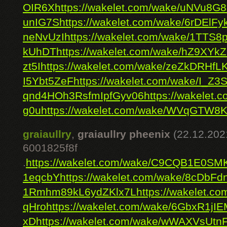
OIR6X
https://wakelet.com/wake/uNVu8G
unIG7S
https://wakelet.com/wake/6rDElFy
neNvUzI
https://wakelet.com/wake/1TTS
kUhDT
https://wakelet.com/wake/hZ9XYk
zt5I
https://wakelet.com/wake/zeZkDRHfL
I5Ybt5ZeF
https://wakelet.com/wake/I_
qnd4HOh3RsfmIpfGyv06
https://wakele
g0u
https://wakelet.com/wake/WVqGTW
graiaullry
,
graiaullry pheenix
(22.12.202
6001825f8f
.
https://wakelet.com/wake/C9CQB1E0SM
1eqcbY
https://wakelet.com/wake/8cD
1Rmhm89kL6ydZKlx7L
https://wakelet.
qHro
https://wakelet.com/wake/6GbxR1
xD
https://wakelet.com/wake/wWAXVsUtn