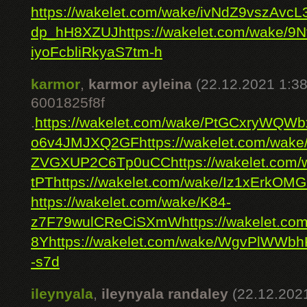
https://wakelet.com/wake/ivNdZ9vszAvc
dp_hH8XZUJ
https://wakelet.com/wake
iyoFcbliRkyaS7tm-h
karmor
,
karmor ayleina
(22.12.2021 1:38
6001825f8f
.
https://wakelet.com/wake/PtGCxryWQ
o6v4JMJXQ2GF
https://wakelet.com/w
ZVGXUP2C6Tp0uCC
https://wakelet.c
tPT
https://wakelet.com/wake/Iz1xErkOM
https://wakelet.com/wake/K84-
z7F79wulCReCiSXmW
https://wakelet.
8Y
https://wakelet.com/wake/WgvPlWW
-s7d
ileynyala
,
ileynyala randaley
(22.12.202