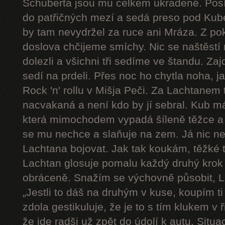
Schuberta jsou mu celkem ukradené. Pos
do patřičných mezí a sedá preso pod Kube
by tam nevydržel za ruce ani Mráza. Z pok
doslova chčijeme smíchy. Nic se naštěstí 
dolezli a všichni tři sedíme ve štandu. Zaj
sedí na prdeli. Přes noc ho chytla noha, j
Rock 'n' rollu v Mišja Peči. Za Lachtanem
nacvakaná a není kdo by jí sebral. Kub má
která mimochodem vypadá šíleně těžce a 
se mu nechce a slaňuje na zem. Já nic n
Lachtana bojovat. Jak tak koukám, těžké t
Lachtan glosuje pomalu každý druhý krok a 
obráceně. Snažím se výchovně působit, L
„Jestli to dáš na druhým v kuse, koupím ti
zdola gestikuluje, že je to s tím klukem v
že jde radši už zpět do údolí k autu. Sit