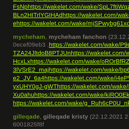
FsNp
https://wakelet.com/wake/SpL7ftiW
BLn2HITrlYGIHAd
https://wakelet.com/
e
https://wakelet.com/wake/mjSPwybg61
mycheham
,
mycheham fanchon
(23.12.
0ecef09eb3 .
https://wakelet.com/wake/P9
TZA24JltdoB8PTJUn
https://wakelet.com
HcxLx
https://wakelet.com/wake/oROrB
3lVSrE2_maj
https://wakelet.com/wake/b
e2_JV_6a4
https://wakelet.com/wake/i
yxUHY0gJ-gWT
https://wakelet.com/wak
Xu0ahu
https://wakelet.com/wake/kiRO
https://wakelet.com/wake/g_Ruh6cP0U_
gilleqade
,
gilleqade kristy
(22.12.2021 2
6001825f8f