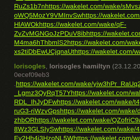
RuZs1b7n
https://wakelet.com/wake/s
oWQ5MozY9VMInvSw
https://wakelet.
HlAWOk
https://wakelet.com/wake/qF-
ZvZvMGNGoJzPDuV8ib
https://wakelet
M4ma6hThbmlS2
https://wakelet.com/
xs2tiDbEwUCjqnaUt
https://wakelet.co
lorisogles
,
lorisogles hamiltyn
(23.12.2
0ecef09eb3
.
https://wakelet.com/wake/yiw3hPr_Ra
_Lgmz3QyRqT57Y
https://wakelet.com/w
RDL_IhJyDFw
https://wakelet.com/wake
ruG3-riWzvGps
https://wakelet.com/wak
zhbOR
https://wakelet.com/wake/QZofri
8Wz3GLSIySw
https://wakelet.com/wak
Ev2Hh4j3HzoNL5W
https://wakelet.com/