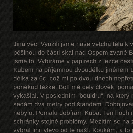
Jiná věc. Využili jsme naše vetchá těla k
pěšinou do části skal nad Ospem zvané Bab
jsme to. Vybíráme v papírech z lezce cestu
Kubem na příjemnou dvoudélku jménem De
délka za 6c, což mi po dvou dnech nepřetr
poněkud těžké. Bolí mě celý člověk, poma
vykašlal. V posledním "bouldru", na který 
sedám dva metry pod štandem. Dobojováno
nebylo. Pomalu dobírám Kuba. Ten hoch 
schránky stejné problémy. Mezitím se na 
vybral linii vlevo od té naší. Koukám, a to