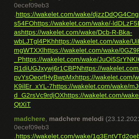
0ecef09eb3
.
https://wakelet.com/wake/djzzDdQG4C
s54FO
https://wakelet.com/wake/-ldDLz
as
https://wakelet.com/wake/Dcb-R-Bka-
wbLJTgl4PKh
https://wakelet.com/wake/U
mgWTXXl
https://wakelet.com/wake/0G
_P
https://wakelet.com/wake/JuOi5SrYN
R1diUGJxywj6r1CBPN
https://wakelet.
pvYsOeorfHyBwpMx
https://wakelet.com
K9ilEr_xYL-7
https://wakelet.com/wake/m
d_G2rsVc9rdjOX
https://wakelet.com/w
QtXiT
madchere
,
madchere melodi
(23.12.202
0ecef09eb3
.
https://wakelet.com/wake/1q3EntVTd2o