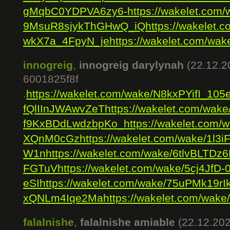
gMqbC0YDPVA6zy6-
https://wakelet.com/
9MsuR8sjykThGHwQ_iQ
https://wakele
wkX7a_4FpyN_je
https://wakelet.com/wa
innogreig
,
innogreig darylynah
(22.12.2
6001825f8f
.
https://wakelet.com/wake/N8kxPYifI_105
fQlIInJWAwvZeT
https://wakelet.com/wa
f9KxBDdLwdzbpKo_
https://wakelet.com/
XQnM0cGz
https://wakelet.com/wake/1l
W1n
https://wakelet.com/wake/6tlvBLTD
FGTuV
https://wakelet.com/wake/5cj4JfD
eSI
https://wakelet.com/wake/75uPMk19
xQNLm4Iqe2Ma
https://wakelet.com/wak
falalnishe
,
falalnishe amiable
(22.12.202