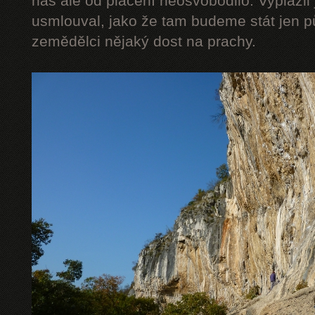
nás ale od placení neosvobodilo. Vyplázli 
usmlouval, jako že tam budeme stát jen pů
zemědělci nějaký dost na prachy.