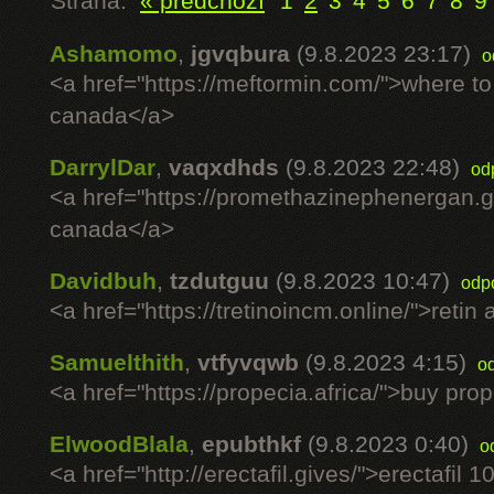
Strana:
« předchozí
1
2
3
4
5
6
7
8
9
Ashamomo
,
jgvqbura
(9.8.2023 23:17)
o
<a href="https://meftormin.com/">where to
canada</a>
DarrylDar
,
vaqxdhds
(9.8.2023 22:48)
od
<a href="https://promethazinephenergan.
canada</a>
Davidbuh
,
tzdutguu
(9.8.2023 10:47)
odp
<a href="https://tretinoincm.online/">retin 
Samuelthith
,
vtfyvqwb
(9.8.2023 4:15)
o
<a href="https://propecia.africa/">buy pro
ElwoodBlala
,
epubthkf
(9.8.2023 0:40)
o
<a href="http://erectafil.gives/">erectafil 