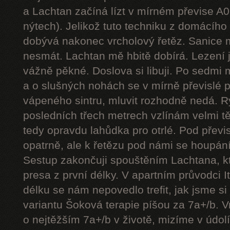
a Lachtan začíná lízt v mírném převise A
nýtech). Jelikož tuto techniku z domácíh
dobývá nakonec vrcholový řetěz. Sanice mě
nesmát. Lachtan mě hbitě dobírá. Lezení j
vážně pěkné. Doslova si libuji. Po sedmi
a o slušných nohách se v mírně převislé p
vápeného sintru, mluvit rozhodně nedá. 
posledních třech metrech vzlínám velmi tě
tedy opravdu lahůdka pro otrlé. Pod přev
opatrně, ale k řetězu pod námi se houpání
Sestup zakončuji spouštěním Lachtana, kt
presa z první délky. V apartním průvodci I
délku se nám nepovedlo trefit, jak jsme si 
variantu Šoková terapie píšou za 7a+/b. V
o nejtěžším 7a+/b v životě, mizíme v údol