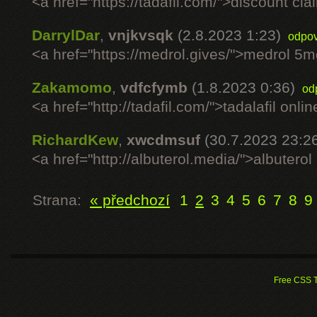
<a href="https://tadafil.com/">discount ci
DarrylDar
,
vnjkvsqk
(2.8.2023 1:23)
odpo
<a href="https://medrol.gives/">medrol 5m
Zakamomo
,
vdfcfymb
(1.8.2023 0:36)
od
<a href="http://tadafil.com/">tadalafil onli
RichardKew
,
xwcdmsuf
(30.7.2023 23:2
<a href="http://albuterol.media/">albutero
Strana:
« předchozí
1
2
3
4
5
6
7
8
9
Free CSS 