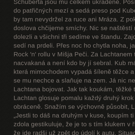
Schuberta jsou mu celkem ukradené. Pos
do patřičných mezí a sedá preso pod Kube
by tam nevydržel za ruce ani Mráza. Z pok
doslova chčijeme smíchy. Nic se naštěstí 
dolezli a všichni tři sedíme ve štandu. Zaj
sedí na prdeli. Přes noc ho chytla noha, j
Rock 'n' rollu v Mišja Peči. Za Lachtanem
nacvakaná a není kdo by jí sebral. Kub má
která mimochodem vypadá šíleně těžce a 
se mu nechce a slaňuje na zem. Já nic n
Lachtana bojovat. Jak tak koukám, těžké t
Lachtan glosuje pomalu každý druhý krok a 
obráceně. Snažím se výchovně působit, L
„Jestli to dáš na druhým v kuse, koupím ti
zdola gestikuluje, že je to s tím klukem v
že jde radši už zpět do údolí k autu. Sit