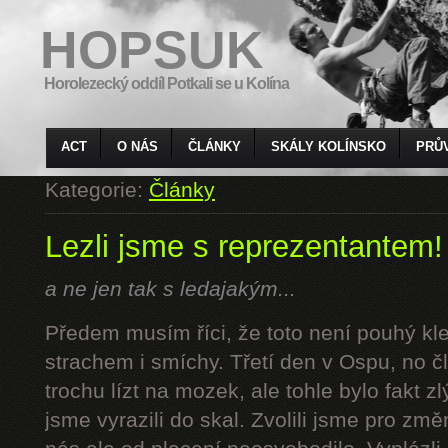
HOPSUK
Horolezecký oddíl Potkali se u Kolína
ACT
O NÁS
ČLÁNKY
SKÁLY KOLÍNSKO
PRŮ
Kategorie:
Články
Lezli jsme s reprezentantem!
a ne jen tak s ledajakým...
Předem musím říci, že toto není pouhý kl
strachem i smíchy. Třetí den v Ospu, no č
trochu lízt na mozek, ale tohle bylo fakt z
jsme vyrazili do skal. Zvolili jsme pro z