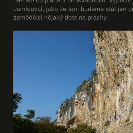
nás ale od placení neosvobodilo. Vyplázli 
usmlouval, jako že tam budeme stát jen pů
zemědělci nějaký dost na prachy.