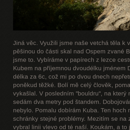
Jiná věc. Využili jsme naše vetchá těla k
pěšinou do části skal nad Ospem zvané Bab
jsme to. Vybíráme v papírech z lezce cestu
Kubem na příjemnou dvoudélku jménem De
délka za 6c, což mi po dvou dnech nepřetr
poněkud těžké. Bolí mě celý člověk, poma
vykašlal. V posledním "bouldru", na který 
sedám dva metry pod štandem. Dobojováno
nebylo. Pomalu dobírám Kuba. Ten hoch 
schránky stejné problémy. Mezitím se na 
vybral linii vlevo od té naší. Koukám, a to