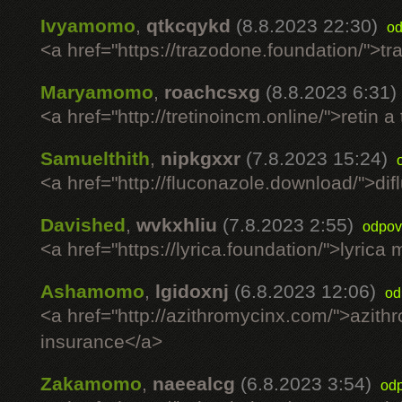
Ivyamomo
,
qtkcqykd
(8.8.2023 22:30)
od
<a href="https://trazodone.foundation/">t
Maryamomo
,
roachcsxg
(8.8.2023 6:31)
<a href="http://tretinoincm.online/">retin a
Samuelthith
,
nipkgxxr
(7.8.2023 15:24)
<a href="http://fluconazole.download/">d
Davished
,
wvkxhliu
(7.8.2023 2:55)
odpov
<a href="https://lyrica.foundation/">lyrica
Ashamomo
,
lgidoxnj
(6.8.2023 12:06)
od
<a href="http://azithromycinx.com/">azithr
insurance</a>
Zakamomo
,
naeealcg
(6.8.2023 3:54)
od