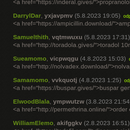
<a href="https://inderal.gives/">propranol
DarrylDar
,
yxjavpmv
(5.8.2023 19:05)
od
<a href="https://ampicillin.download/">ampi
Samuelthith
,
vqtmwuxu
(5.8.2023 17:31)
<a href="http://toradola.gives/">toradol 1
Sueamomo
,
vicpwqgu
(4.8.2023 15:03)
<a href="http://nolvadex.download/">nolva
Samamomo
,
vvkquotj
(4.8.2023 1:25)
od
<a href="https://buspar.gives/">buspar ge
ElwoodBlala
,
ympwutzw
(3.8.2023 21:54
<a href="http://permethrina.online/">order 
WilliamElemo
,
akifggkv
(2.8.2023 16:51)