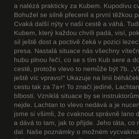
a nalézá prakticky za Kubem. Kupodivu cva
Bohužel se silně přecenil a první těžkou 
Cvaká další nýty v naší cestě a váhá. Tudí
Kubem, který každou chvíli padá, visí, p
sil ještě dost a poctivě čeká v pozici le
presa. Nastalá situace nás všechny víteč
hubu plnou řečí, co se s tím Kub sere a d
cestě, protože vlevo to nemůže být 7b. „Vždy
ještě víc vpravo!" Ukazuje na linii béháče
cestu tak za 7a+! To značí jediné, Lachtan
blbosti. Vzniklá situace by se instruktorům u
nejde. Lachtan to vlevo nedává a je nucen 
jsme si všimli, že cvaknout správně lano 
a dává to tam, jak to přijde. Jeho táta, co
dal. Naše poznámky o možném vycvaknutí 