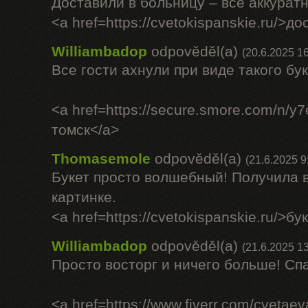
Доставили в больницу – всё аккурат
<a href=https://cvetokispanskie.ru/>д
Williambadop
odpověděl(a)
(20.6.2025 16
Все гости ахнули при виде такого бук
<a href=https://secure.smore.com/n/y
томск</a>
Thomasemole
odpověděl(a)
(21.6.2025 9
Букет просто волшебный! Получила в
картинке.
<a href=https://cvetokispanskie.ru/>б
Williambadop
odpověděl(a)
(21.6.2025 13
Просто восторг и ничего больше! Сп
<a href=https://www.fiverr.com/cveta