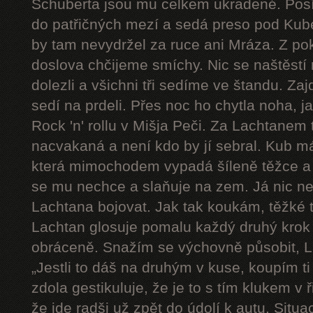
Schuberta jsou mu celkem ukradené. Pos
do patřičných mezí a sedá preso pod Kube
by tam nevydržel za ruce ani Mráza. Z pok
doslova chčijeme smíchy. Nic se naštěstí 
dolezli a všichni tři sedíme ve štandu. Zaj
sedí na prdeli. Přes noc ho chytla noha, j
Rock 'n' rollu v Mišja Peči. Za Lachtanem
nacvakaná a není kdo by jí sebral. Kub má
která mimochodem vypadá šíleně těžce a 
se mu nechce a slaňuje na zem. Já nic n
Lachtana bojovat. Jak tak koukám, těžké t
Lachtan glosuje pomalu každý druhý krok a 
obráceně. Snažím se výchovně působit, L
„Jestli to dáš na druhým v kuse, koupím ti
zdola gestikuluje, že je to s tím klukem v
že jde radši už zpět do údolí k autu. Sit