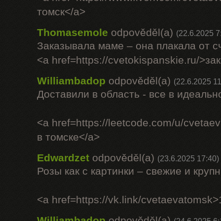
томск</a>
Thomasemole
odpověděl(a)
(22.6.2025 7
Заказывала маме – она плакала от с
<a href=https://cvetokispanskie.ru/>з
Williambadop
odpověděl(a)
(22.6.2025 11
Доставили в область - все в идеальн
<a href=https://leetcode.com/u/cveta
в томске</a>
Edwardzet
odpověděl(a)
(23.6.2025 17:40)
Розы как с картинки – свежие и круп
<a href=https://vk.link/cvetaevatomsk
Williambadop
odpověděl(a)