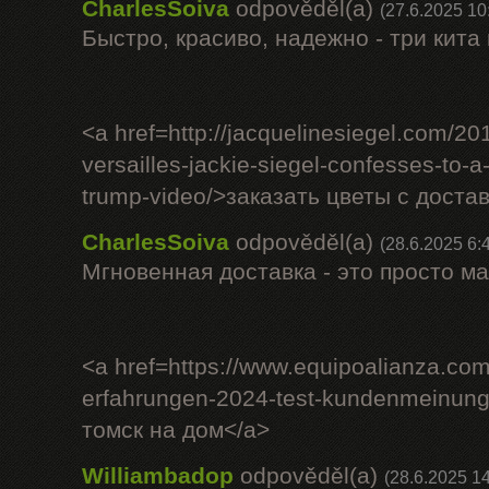
CharlesSoiva
odpověděl(a)
(27.6.2025 10
Быстро, красиво, надежно - три кита
<a href=http://jacquelinesiegel.com/20
versailles-jackie-siegel-confesses-to-
trump-video/>заказать цветы с доста
CharlesSoiva
odpověděl(a)
(28.6.2025 6:
Мгновенная доставка - это просто ма
<a href=https://www.equipoalianza.com
erfahrungen-2024-test-kundenmeinun
томск на дом</a>
Williambadop
odpověděl(a)
(28.6.2025 14