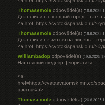
<a href=https://cvetokispanskie.ru/>б
Thomasemole
odpověděl(a)
(18.6.2025 1
Доставили в соседний город – всё в
<a href=https://cvetokispanskie.ru/>к
Thomasemole
odpověděl(a)
(19.6.2025 1
Доставили несмотря на ливень – гер
<a href=https://cvetokispanskie.ru/>б
Williambadop
odpověděl(a)
(19.6.2025 18
Настоящий шедевр флористики!
<a
href=https://cvetaevatomsk.mn.co/sp
цветов</a>
Thomasemole
odpověděl(a)
(20.6.2025 1