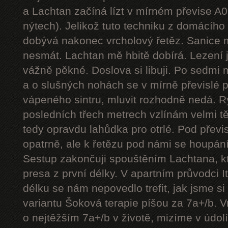
a Lachtan začíná lízt v mírném převise A
nýtech). Jelikož tuto techniku z domácíh
dobývá nakonec vrcholový řetěz. Sanice mě
nesmát. Lachtan mě hbitě dobírá. Lezení j
vážně pěkné. Doslova si libuji. Po sedmi
a o slušných nohách se v mírně převislé p
vápeného sintru, mluvit rozhodně nedá. 
posledních třech metrech vzlínám velmi tě
tedy opravdu lahůdka pro otrlé. Pod přev
opatrně, ale k řetězu pod námi se houpání
Sestup zakončuji spouštěním Lachtana, kt
presa z první délky. V apartním průvodci I
délku se nám nepovedlo trefit, jak jsme si 
variantu Šoková terapie píšou za 7a+/b. V
o nejtěžším 7a+/b v životě, mizíme v údol