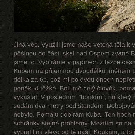
Jiná věc. Využili jsme naše vetchá těla k
pěšinou do části skal nad Ospem zvané Bab
jsme to. Vybíráme v papírech z lezce cestu
Kubem na příjemnou dvoudélku jménem De
délka za 6c, což mi po dvou dnech nepřetr
poněkud těžké. Bolí mě celý člověk, poma
vykašlal. V posledním "bouldru", na který 
sedám dva metry pod štandem. Dobojováno
nebylo. Pomalu dobírám Kuba. Ten hoch 
schránky stejné problémy. Mezitím se na 
vybral linii vlevo od té naší. Koukám, a to