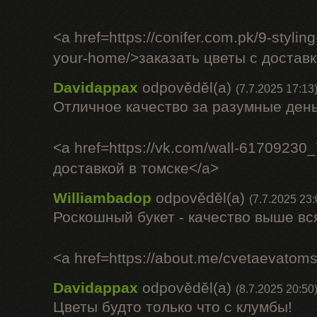
<a href=https://conifer.com.pk/9-styling
your-home/>заказать цветы с доставк
Davidappax
odpověděl(a)
(7.7.2025 17:13
Отличное качество за разумные день
<a href=https://vk.com/wall-61709230
доставкой в томске</a>
Williambadop
odpověděl(a)
(7.7.2025 23:
Роскошный букет - качество выше вс
<a href=https://about.me/cvetaevato
Davidappax
odpověděl(a)
(8.7.2025 20:50
Цветы будто только что с клумбы!