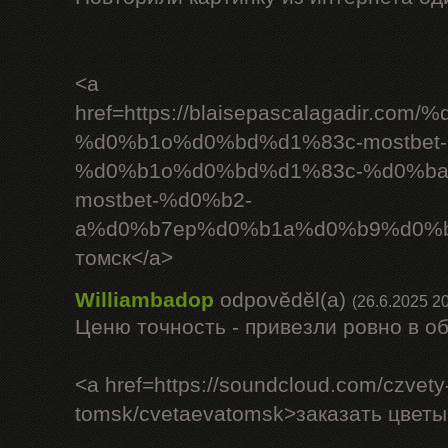
<a
href=https://blaisepascalagadi
%d0%b1o%d0%bd%d1%83c-mostbet-
%d0%b1o%d0%bd%d1%83c-%d0%ba
mostbet-%d0%b2-
a%d0%b7ep%d0%b1a%d0%b9%d0%b
томск</a>
Williambadop
odpověděl(a)
(26.6.2025 20
Ценю точность - привезли ровно в о
<a href=https://soundcloud.com/czvety
tomsk/cvetaevatomsk>заказать цветы