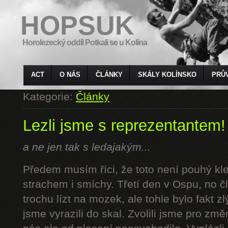
HOPSUK
Horolezecký oddíl Potkali se u Kolína
ACT
O NÁS
ČLÁNKY
SKÁLY KOLÍNSKO
PRŮ
Kategorie:
Články
Lezli jsme s reprezentantem!
a ne jen tak s ledajakým...
Předem musím říci, že toto není pouhý kl
strachem i smíchy. Třetí den v Ospu, no č
trochu lízt na mozek, ale tohle bylo fakt z
jsme vyrazili do skal. Zvolili jsme pro z