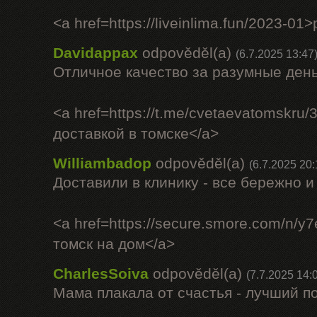
<a href=https://liveinlima.fun/2023-01
Davidappax
odpověděl(a)
(6.7.2025 13:47
Отличное качество за разумные день
<a href=https://t.me/cvetaevatomskru
доставкой в томске</a>
Williambadop
odpověděl(a)
(6.7.2025 20:
Доставили в клинику - все бережно и
<a href=https://secure.smore.com/n/y
томск на дом</a>
CharlesSoiva
odpověděl(a)
(7.7.2025 14:
Мама плакала от счастья - лучший по