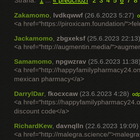
Strana:
1
...
« předchozí
2
3
4
5
6
7
8
Zakamomo
,
lvdkqwwf
(26.6.2023 5:27)
o
<a href="https://piroxicam.foundation/">fe
Jackamomo
,
zbgxeksf
(25.6.2023 22:13
<a href="http://augmentin.media/">augmen
Samamomo
,
npgwzrav
(25.6.2023 11:38
<a href="http://happyfamilypharmacy24.on
mexican pharmacy</a>
DarrylDar
,
fkocxcaw
(23.6.2023 4:28)
odp
<a href="https://happyfamilypharmacy24.o
discount code</a>
RichardKew
,
davnqlln
(22.6.2023 19:09)
<a href="http://malegra.science/">malegr