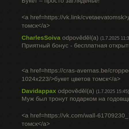
Букет – просто загляденье!
<a href=https://vk.link/cvetaevatomsk
томск</a>
CharlesSoiva
odpověděl(a)
(1.7.2025 11:
Приятный бонус - бесплатная открыт
<a href=https://cras-avernas.be/cropp
1024x223/>букет цветов томск</a>
Davidappax
odpověděl(a)
(1.7.2025 15:45
Муж был тронут подарком на годовщ
<a href=https://vk.com/wall-6170923
томск</a>