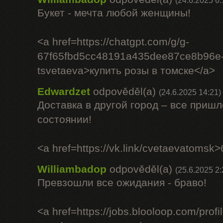
(24.6.2025 6:
Букет - мечта любой женщины!
<a href=https://chatgpt.com/g/g-
67f65fbd5cc48191a435dee87ce8b96e-
tsvetaeva>купить розы в томске</a>
Edwardzet
odpověděl(a)
(24.6.2025 14:21)
Доставка в другой город – все приш
состоянии!
<a href=https://vk.link/cvetaevatomsk
Williambadop
odpověděl(a)
(25.6.2025 2:
Превзошли все ожидания - браво!
<a href=https://jobs.blooloop.com/prof