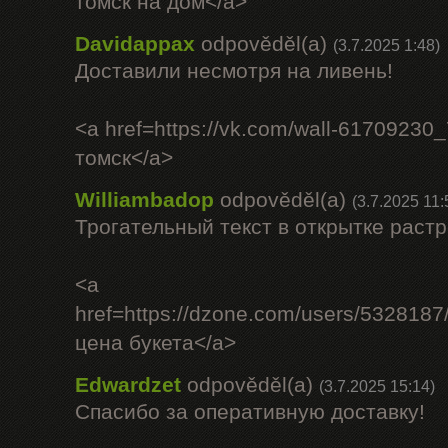
томск на дом</a>
Davidappax
odpověděl(a)
(3.7.2025 1:48)
Доставили несмотря на ливень!
<a href=https://vk.com/wall-6170923
томск</a>
Williambadop
odpověděl(a)
(3.7.2025 11:
Трогательный текст в открытке растр
<a
href=https://dzone.com/users/532818
цена букета</a>
Edwardzet
odpověděl(a)
(3.7.2025 15:14)
Спасибо за оперативную доставку!