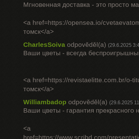
Мгновенная доставка - это просто ма
<a href=https://opensea.io/cvetaevat
томск</a>
CharlesSoiva
odpověděl(a)
(29.6.2025 3:
Ваши цветы - всегда беспроигрышны
<a href=https://revistaelitte.com.br/o-t
томск</a>
Williambadop
odpověděl(a)
(29.6.2025 11
Ваши цветы - гарантия прекрасного 
<a
href=https://www.scribd.com/pr