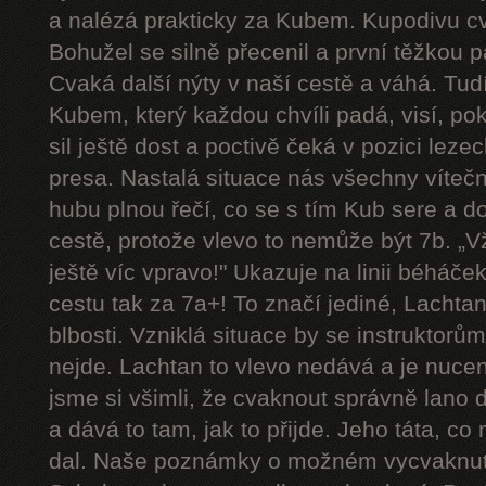
a nalézá prakticky za Kubem. Kupodivu cva
Bohužel se silně přecenil a první těžkou 
Cvaká další nýty v naší cestě a váhá. Tudí
Kubem, který každou chvíli padá, visí, p
sil ještě dost a poctivě čeká v pozici le
presa. Nastalá situace nás všechny víteč
hubu plnou řečí, co se s tím Kub sere a d
cestě, protože vlevo to nemůže být 7b. „Vždy
ještě víc vpravo!" Ukazuje na linii béháče
cestu tak za 7a+! To značí jediné, Lachtan
blbosti. Vzniklá situace by se instruktorům u
nejde. Lachtan to vlevo nedává a je nucen 
jsme si všimli, že cvaknout správně lano 
a dává to tam, jak to přijde. Jeho táta, co
dal. Naše poznámky o možném vycvaknutí 