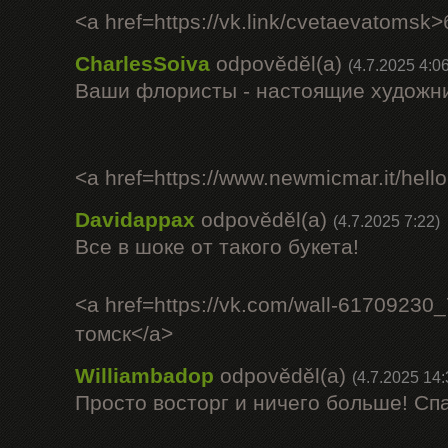
<a href=https://vk.link/cvetaevatomsk
CharlesSoiva
odpověděl(a)
(4.7.2025 4:06
Ваши флористы - настоящие художни
<a href=https://www.newmicmar.it/hell
Davidappax
odpověděl(a)
(4.7.2025 7:22)
Все в шоке от такого букета!
<a href=https://vk.com/wall-61709230
томск</a>
Williambadop
odpověděl(a)
(4.7.2025 14:
Просто восторг и ничего больше! Сп