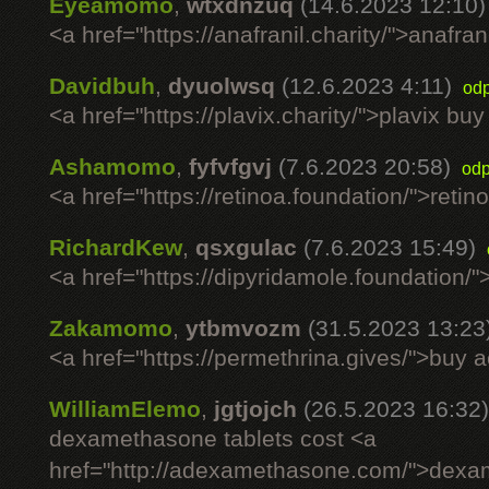
Eyeamomo
,
wtxdnzuq
(14.6.2023 12:10)
<a href="https://anafranil.charity/">anafra
Davidbuh
,
dyuolwsq
(12.6.2023 4:11)
od
<a href="https://plavix.charity/">plavix bu
Ashamomo
,
fyfvfgvj
(7.6.2023 20:58)
odp
<a href="https://retinoa.foundation/">reti
RichardKew
,
qsxgulac
(7.6.2023 15:49)
<a href="https://dipyridamole.foundation/
Zakamomo
,
ytbmvozm
(31.5.2023 13:23
<a href="https://permethrina.gives/">buy a
WilliamElemo
,
jgtjojch
(26.5.2023 16:32)
dexamethasone tablets cost <a
href="http://adexamethasone.com/">dex