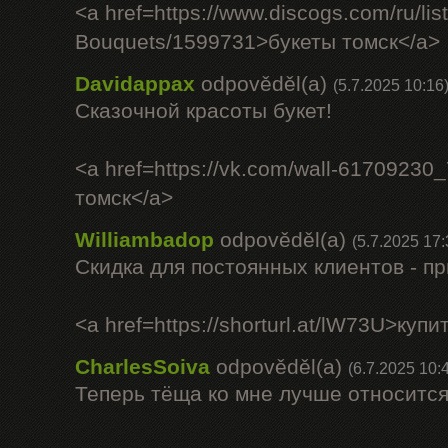
<a href=https://www.discogs.com/ru/lis
Bouquets/1599731>букеты томск</a>
Davidappax
odpověděl(a)
(5.7.2025 10:16
Сказочной красоты букет!
<a href=https://vk.com/wall-61709230
томск</a>
Williambadop
odpověděl(a)
(5.7.2025 17:
Скидка для постоянных клиентов - п
<a href=https://shorturl.at/lW73U>куп
CharlesSoiva
odpověděl(a)
(6.7.2025 10:
Теперь тёща ко мне лучше относится