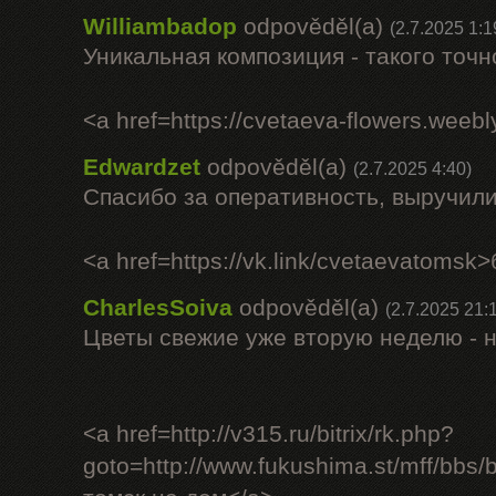
Williambadop
odpověděl(a)
(2.7.2025 1:1
Уникальная композиция - такого точно
<a href=https://cvetaeva-flowers.weeb
Edwardzet
odpověděl(a)
(2.7.2025 4:40)
Спасибо за оперативность, выручили
<a href=https://vk.link/cvetaevatomsk
CharlesSoiva
odpověděl(a)
(2.7.2025 21:
Цветы свежие уже вторую неделю - 
<a href=http://v315.ru/bitrix/rk.php?
goto=http://www.fukushima.st/mff/bbs/