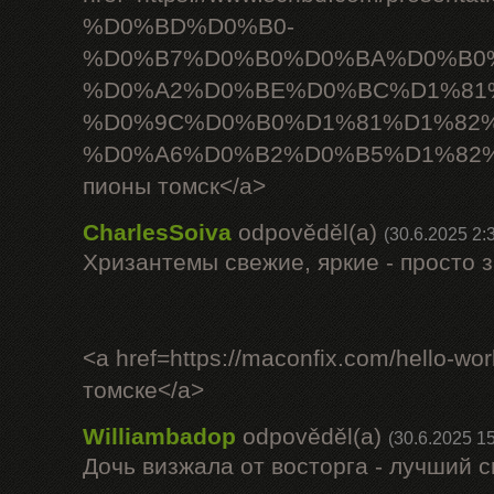
%D0%BD%D0%B0-
%D0%B7%D0%B0%D0%BA%D0%B0%
%D0%A2%D0%BE%D0%BC%D1%81
%D0%9C%D0%B0%D1%81%D1%82
%D0%A6%D0%B2%D0%B5%D1%82%
пионы томск</a>
CharlesSoiva
odpověděl(a)
(30.6.2025 2:
Хризантемы свежие, яркие - просто 
<a href=https://maconfix.com/hello-wo
томске</a>
Williambadop
odpověděl(a)
(30.6.2025 15
Дочь визжала от восторга - лучший 