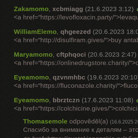
Zakamomo
,
xcbmiagg
(21.6.2023 3:12)
<a href="https://levofloxacin.party/">leva
WilliamElemo
,
qhgeezed
(20.6.2023 18:
<a href="http://disulfiram.gives/">buy an
Maryamomo
,
cftphqoci
(20.6.2023 2:47)
<a href="https://onlinedrugstore.charity/
Eyeamomo
,
qzvnmhbc
(19.6.2023 20:10
<a href="https://fluconazole.charity/">fl
Eyeamomo
,
bbrztczn
(17.6.2023 11:08)
<a href="https://colchicine.gives/">colchic
Thomasemole
odpověděl(a)
(16.6.2025 2
Спасибо за внимание к деталям – это