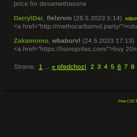
price for dexamethasone
DarrylDar
,
flelxrvm
(26.5.2023 5:14)
odpo
<a href="http://methocarbamol.party/">rob
Zakamomo
,
wbaburvl
(24.5.2023 17:13)
<a href="https://lisinoprilas.com/">buy 20m
Strana:
1
...
« předchozí
2
3
4
5
6
7
8
Free CSS 