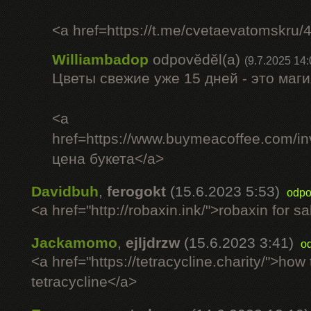
<a href=https://t.me/cvetaevatomskru
Williambadop
odpověděl(a)
(9.7.2025 14:
Цветы свежие уже 15 дней - это маги
<a
href=https://www.buymeacoffee.com/i
цена букета</a>
Davidbuh
,
ferogokt
(15.6.2023 5:53)
odpo
<a href="http://robaxin.ink/">robaxin for s
Jackamomo
,
ejljdrzw
(15.6.2023 3:41)
o
<a href="https://tetracycline.charity/">how
tetracycline</a>