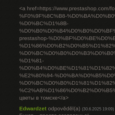
<a href=https://www.prestashop.com/f
%F0%9F%8C%B8-%D0%BA%D0%B0
%D0%BC%D1%8B-
%D0%B0%D0%B4%D0%B0%D0%BF
prestashop-%D0%BF%D0%BE%D0%B
%D1%86%D0%B2%D0%B5%D1%82
%D0%BC%D0%B0%D0%B3%D0%B0
%D1%81-
%D0%B4%D0%BE%D1%81%D1%82
%E2%80%94-%D0%BA%D0%B5%D0
%D0%BC%D0%B0%D1%81%D1%82
%C2%AB%D1%86%D0%B2%D0%B5%
цветы в томске</a>
Edwardzet
odpověděl(a)
(30.6.2025 19:09)