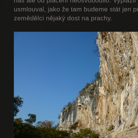
nás ale od placení neosvobodilo. Vyplázli 
usmlouval, jako že tam budeme stát jen pů
zemědělci nějaký dost na prachy.