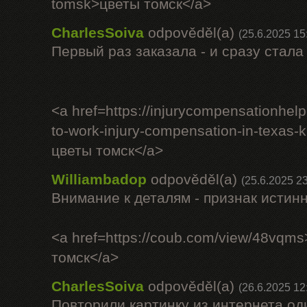
tomsk>цветы томск</a>
CharlesSoiva
odpověděl(a)
(25.6.2025 15
Первый раз заказала - и сразу стала
<a href=https://injurycompensationhel
to-work-injury-compensation-in-texas-
цветы томск</a>
Williambadop
odpověděl(a)
(25.6.2025 23
Внимание к деталям - признак истин
<a href=https://coub.com/view/48vqm
томск</a>
CharlesSoiva
odpověděl(a)
(26.6.2025 12
Повторили картинку из интернета од