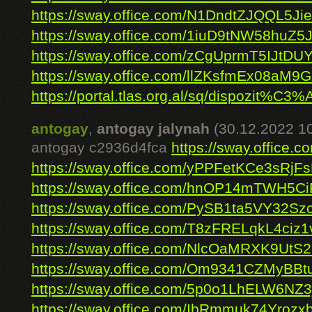
https://sway.office.com/N1DndtZJQQL5Ji
https://sway.office.com/1iuD9tNW58huZ5J
https://sway.office.com/zCgUprmT5IJtDU
https://sway.office.com/llZKsfmEx08aM9
https://portal.tlas.org.al/sq/dispozit%C3%A
antogay
,
antogay jalynah
(30.12.2022 1
antogay c2936d4fca
https://sway.office
https://sway.office.com/yPPFetKCe3sRjF
https://sway.office.com/hnOP14mTWH5CiF
https://sway.office.com/PySB1ta5VY32Sz
https://sway.office.com/T8zFRELqkL4ciz1
https://sway.office.com/NlcOaMRXK9UtS
https://sway.office.com/Om9341CZMyBBt
https://sway.office.com/5p0o1LhELW6NZ3
https://sway.office.com/IbRmmuk74Yrozx