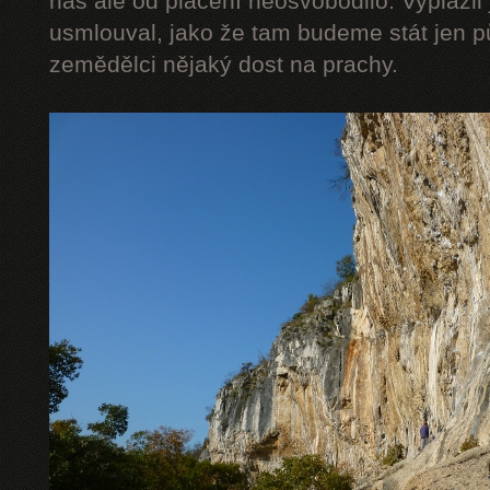
nás ale od placení neosvobodilo. Vyplázli 
usmlouval, jako že tam budeme stát jen pů
zemědělci nějaký dost na prachy.