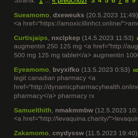
Strana:
1
...
« předchozí
3
4
5
6
7
8
9
Sueamomo
,
dxeweuks
(20.5.2023 11:49)
<a href="https://amoxicillinhct.online/">am
Curtisjaips
,
nxclpkep
(14.5.2023 11:53)
augmentin 250 125 mg <a href="http://au
500 mg 125 mg tablet</a> augmentin 1000 
Eyeamomo
,
bvyxifko
(13.5.2023 0:53)
o
legit canadian pharmacy <a
href="http://dynamicpharmacyhealth.onlin
pharmacy</a> pharmacy rx
Samuelthith
,
nmakmmbw
(12.5.2023 10:
<a href="http://levaquina.charity/">levaqu
Zakamomo
,
cnydyssw
(11.5.2023 19:40)