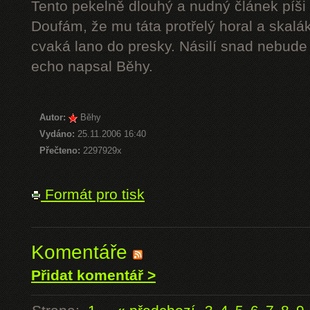
Tento pekelně dlouhý a nudný článek píši 
Doufám, že mu táta protřelý horal a skalák
cvaká lano do presky. Násilí snad nebude 
echo napsal Běhy.
Autor:
Běhy
Vydáno:
25.11.2006 16:40
Přečteno:
2297929x
Formát pro tisk
Komentáře
Přidat komentář >