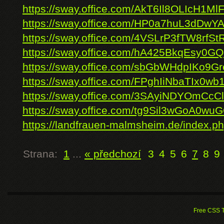
https://sway.office.com/AkT6Il8OLIcH1Ml
https://sway.office.com/HP0a7huL3dDwY
https://sway.office.com/4VSLrP3fTW8rfSt
https://sway.office.com/hA425BkqEsy0GQ
https://sway.office.com/sbGbWHdpIKo9Gr
https://sway.office.com/FPghIiNbaTIx0wb
https://sway.office.com/3SAyiNDYOmCcC
https://sway.office.com/tg9Sil3wGoA0wu
https://landfrauen-malmsheim.de/index.ph
Strana:
1
...
« předchozí
3
4
5
6
7
8
9
Free CSS 