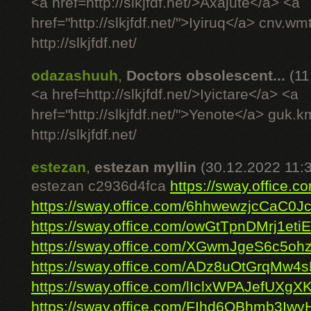
<a href=http://slkjfdf.net/>Axajute</a> <a
href="http://slkjfdf.net/">Iyiruq</a> cnv.w
http://slkjfdf.net/
odazashuuh
,
Doctors obsolescent...
(11
<a href=http://slkjfdf.net/>Iyictare</a> <a
href="http://slkjfdf.net/">Yenote</a> guk.
http://slkjfdf.net/
estezan
,
estezan myllin
(30.12.2022 11:
estezan c2936d4fca
https://sway.offic
https://sway.office.com/6hhwewzjcCaC0Jc
https://sway.office.com/owGtTpnDMrj1etiE
https://sway.office.com/XGwmJgeS6c5oh
https://sway.office.com/ADz8uOtGrqMw4
https://sway.office.com/lIclxWPAJefUXgX
https://sway.office.com/FIhd6QBhmb3Iw