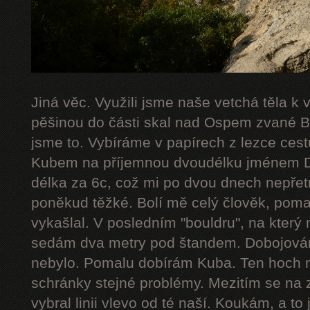
Jiná věc. Využili jsme naše vetchá těla k
pěšinou do části skal nad Ospem zvané Bab
jsme to. Vybíráme v papírech z lezce cestu
Kubem na příjemnou dvoudélku jménem De
délka za 6c, což mi po dvou dnech nepřetr
poněkud těžké. Bolí mě celý člověk, poma
vykašlal. V posledním "bouldru", na který 
sedám dva metry pod štandem. Dobojováno
nebylo. Pomalu dobírám Kuba. Ten hoch 
schránky stejné problémy. Mezitím se na 
vybral linii vlevo od té naší. Koukám, a to