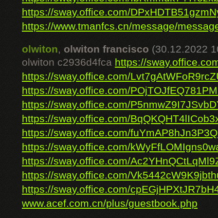
https://sway.office.com/DPxHDTB51gzmN
https://www.tmanfcs.cn/message/message
olwiton
,
olwiton francisco
(30.12.2022 1
olwiton c2936d4fca
https://sway.office.c
https://sway.office.com/Lvt7gAtWFoR9rc
https://sway.office.com/POjTOJfEQ781PM
https://sway.office.com/P5nmwZ9I7JSvbD
https://sway.office.com/BqQKQHT4lICob3
https://sway.office.com/fuYmAP8hJn3P3Q
https://sway.office.com/kWyFfLOMIgns0w
https://sway.office.com/Ac2YHnQCtLqMl
https://sway.office.com/Vk5442cW9K9jbth
https://sway.office.com/cpEGjHPXtJR7bH
www.acef.com.cn/plus/guestbook.php