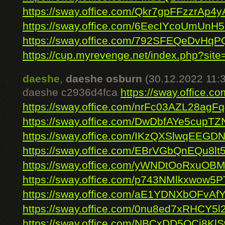
https://sway.office.com/Qkr7gpFFzzrAp4y
https://sway.office.com/6EecIYcoUmUnH
https://sway.office.com/792SFEQeDvHq
https://cup.myrevenge.net/index.php?site=
daeshe
,
daeshe osburn
(30.12.2022 11:
daeshe c2936d4fca
https://sway.office
https://sway.office.com/nrFc03AZL28agF
https://sway.office.com/DwDbfAYe5cupTZ
https://sway.office.com/IKzQXSlwqEEGDN
https://sway.office.com/EBrVGbQnEQu8l
https://sway.office.com/yWNDtOoRxuO
https://sway.office.com/p743NMlkxwow5
https://sway.office.com/aE1YDNXbOFvAf
https://sway.office.com/0nu8ed7xRHCY5l
https://sway.office.com/NBCxDD5QCi8Kl