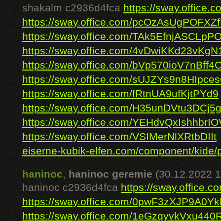
shakalm c2936d4fca
https://sway.offic
https://sway.office.com/pcOzAsUgPOFXZ
https://sway.office.com/TAk5EfnjASCLpP
https://sway.office.com/4vDwiKKd23vKgN
https://sway.office.com/bVp570ioV7nBff4
https://sway.office.com/sUJZYs9n8HIpce
https://sway.office.com/fRtnUA9ufKjtPYd9
https://sway.office.com/H35unDVtu3DCj5
https://sway.office.com/YEHdvQxIshhbrIO
https://sway.office.com/VSIMerNlXRtbDIIt
eiserne-kubik-elfen.com/component/kide/p
haninoc
,
haninoc geremie
(30.12.2022 1
haninoc c2936d4fca
https://sway.office
https://sway.office.com/0pwF3zXJP9A0Y
https://sway.office.com/1eGzqyvkVxu440