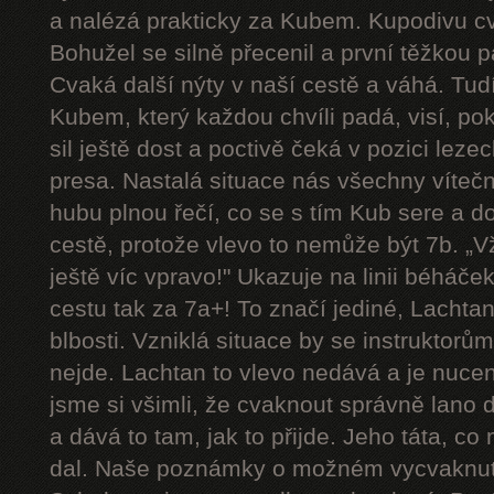
a nalézá prakticky za Kubem. Kupodivu cva
Bohužel se silně přecenil a první těžkou 
Cvaká další nýty v naší cestě a váhá. Tudí
Kubem, který každou chvíli padá, visí, p
sil ještě dost a poctivě čeká v pozici le
presa. Nastalá situace nás všechny víteč
hubu plnou řečí, co se s tím Kub sere a d
cestě, protože vlevo to nemůže být 7b. „Vždy
ještě víc vpravo!" Ukazuje na linii béháče
cestu tak za 7a+! To značí jediné, Lachtan
blbosti. Vzniklá situace by se instruktorům u
nejde. Lachtan to vlevo nedává a je nucen 
jsme si všimli, že cvaknout správně lano 
a dává to tam, jak to přijde. Jeho táta, co
dal. Naše poznámky o možném vycvaknutí 