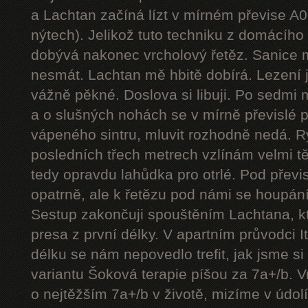
a Lachtan začíná lízt v mírném převise A
nýtech). Jelikož tuto techniku z domácíh
dobývá nakonec vrcholový řetěz. Sanice mě
nesmát. Lachtan mě hbitě dobírá. Lezení j
vážně pěkné. Doslova si libuji. Po sedmi
a o slušných nohách se v mírně převislé p
vápeného sintru, mluvit rozhodně nedá. 
posledních třech metrech vzlínám velmi tě
tedy opravdu lahůdka pro otrlé. Pod přev
opatrně, ale k řetězu pod námi se houpání
Sestup zakončuji spouštěním Lachtana, kt
presa z první délky. V apartním průvodci I
délku se nám nepovedlo trefit, jak jsme si 
variantu Šoková terapie píšou za 7a+/b. V
o nejtěžším 7a+/b v životě, mizíme v údol