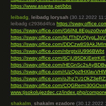
https://www.asante.pet/bbs
leibadg
,
leibadg lorysah
(30.12.2022 11:
leibadg c2936d4fca
https://sway.offic
https://sway.office.com/G6ilNL8Eguzo0v
https://sway.office.com/bLfThDVQIygLJpV
https://sway.office.com/DDCzw8S9AkJMl
https://sway.office.com/nbrgtxiiU996BWbt
https://sway.office.com/6CjU95DKiEetrKtE
https://sway.office.com/HEGnSc2sAyBDB
https://sway.office.com/rUzQozfHXlavVHl
https://sway.office.com/oJhz7U1OkZ3eRZ
https://sway.office.com/CQGRemi30GOx
www.tjsokolujezdec.cz/index.php/compone
shakalm
,
shakalm ezadore
(30.12.2022 