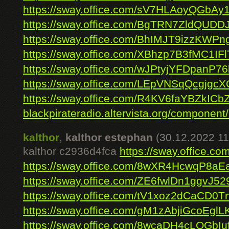
https://sway.office.com/sV7HLAoyQGbAy
https://sway.office.com/BgTRN7ZldQUDD
https://sway.office.com/BhIMJT9izzKWPng
https://sway.office.com/XBhzp7B3fMC1IFl
https://sway.office.com/wJPtyjYFDpanP76
https://sway.office.com/LEpVNSqQcgjgc
https://sway.office.com/R4KV6faYBZkICb
blackpirateradio.altervista.org/component/
kalthor
,
kalthor estephan
(30.12.2022 11
kalthor c2936d4fca
https://sway.office.
https://sway.office.com/8wXR4HcwqP8aE
https://sway.office.com/ZE6fwlDn1ggvJ52
https://sway.office.com/tV1xoz2dCaCD0T
https://sway.office.com/gM1zAbjiGcoEglL
https://sway.office.com/8wcaDH4cLOGbIu