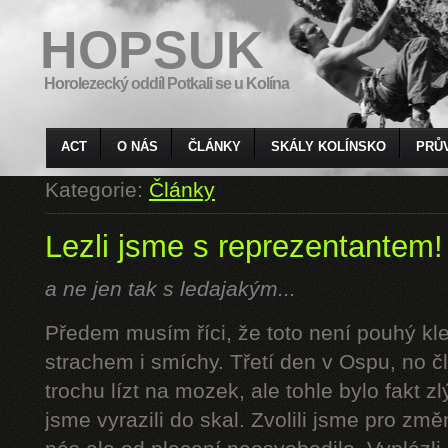
HOPSUK
Horolezecký oddíl Potkali se u Kolína
ACT
O NÁS
ČLÁNKY
SKÁLY KOLÍNSKO
PRŮ
Kategorie:
Články
Lezli jsme s reprezentantem!
a ne jen tak s ledajakým...
Předem musím říci, že toto není pouhý kl
strachem i smíchy. Třetí den v Ospu, no č
trochu lízt na mozek, ale tohle bylo fakt z
jsme vyrazili do skal. Zvolili jsme pro z