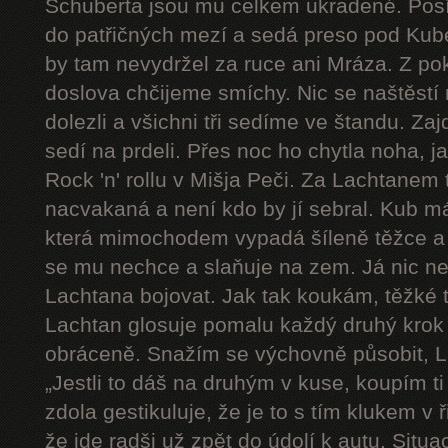
Schuberta jsou mu celkem ukradené. Pos
do patřičných mezí a sedá preso pod Kube
by tam nevydržel za ruce ani Mráza. Z pok
doslova chčijeme smíchy. Nic se naštěstí 
dolezli a všichni tři sedíme ve štandu. Zaj
sedí na prdeli. Přes noc ho chytla noha, j
Rock 'n' rollu v Mišja Peči. Za Lachtanem
nacvakaná a není kdo by jí sebral. Kub má
která mimochodem vypadá šíleně těžce a 
se mu nechce a slaňuje na zem. Já nic n
Lachtana bojovat. Jak tak koukám, těžké t
Lachtan glosuje pomalu každý druhý krok a 
obráceně. Snažím se výchovně působit, L
„Jestli to dáš na druhým v kuse, koupím ti
zdola gestikuluje, že je to s tím klukem v
že jde radši už zpět do údolí k autu. Sit