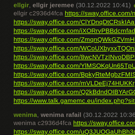
ellgir
,
ellgir jeremee
(30.12.2022 10:41)
ellgir c2936d4fca
https://sway.office.co
https://sway.office.com/ClYDnqDtCRskIA
https://sway.office.com/iXORrvPBBdcmfa
https://sway.office.com/ZmqnQWkGZVm
https://sway.office.com/WCoUXbyxxTQOn
https://sway.office.com/8wcNVTzINvoDB
https://sway.office.com/YlMSOKqUn65T
https://sway.office.com/BpkyRteMgbzFMI
https://sway.office.com/mVLDeEj74HUKK
https://sway.office.com/Q2kBdndOIBYArG
https://www.talk.gamemc.eu/index.php?sit
wenima
,
wenima rafail
(30.12.2022 10:36
wenima c2936d4fca
https://sway.offic
https://sway.office.com/uQ3JUOGaUhBh