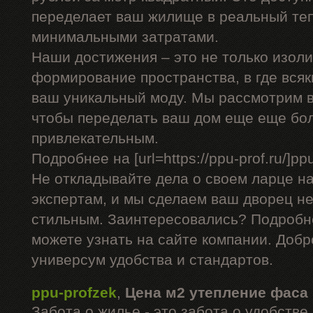
переделает ваш жилище в реальный теп
минимальными затратами.
Наши достижения – это не только изоли
формирование пространства, в где вся
ваш уникальный моду. Мы рассмотрим в
чтобы переделать ваш дом еще еще бо
привлекательным.
Подробнее на [url=https://ppu-prof.ru/]ppu-
Не откладывайте дела о своем ларце н
экспертам, и мы сделаем ваш дворец не
стильным. Заинтересовались? Подробн
можете узнать на сайте компании. Добр
универсум удобства и стандартов.
ppu-profzek
,
Цена м2 утепление фаса
Забота о жилье - это забота о удобств