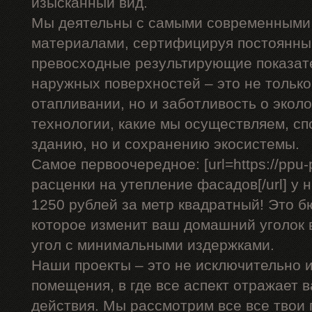
изысканный вид.
Мы деятельны с самыми современными
материалами, сертифицируя постоянны
превосходные результирующие показат
наружных поверхностей – это не только
отапливании, но и заботливость о эко
технологии, какие мы осуществляем, сп
зданию, но и сохранению экосистемы.
Самое первоочередное: [url=https://ppu-
расценки на утепление фасадов[/url] у 
1250 рублей за метр квадратный! Это 
которое изменит ваш домашний уголок 
угол с минимальными издержками.
Наши проекты – это не исключительно и
помещения, в где все аспект отражает 
действия. Мы рассмотрим все все твои 