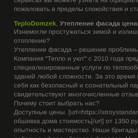
сервисах вы можете узнать на официал
пожаловать в пределы спокойствия и ст
TeploDomzek
,
Утепление фасада цена
Изнемогли простужаться зимой и излиш
отопление?
Утепление фасада – решение проблемы
Компания "Тепло и уют" с 2010 года пре
специализированные услуги по теплоо
зданий любой сложности. За это время
себя как безопасный и сознательный па
свидетельствуют многочисленные отзы
Почему стоит выбрать нас?
Доступные цены. [url=https://stroystandar
обшивка дома стоимость[/url] от 1350 ру
опытность и мастерство. Наши бригад