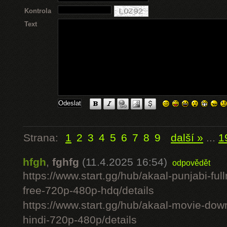
Kontrola
Text
Strana:
1
2
3
4
5
6
7
8
9
další »
...
1
hfgh
,
fghfg
(11.4.2025 16:54)
odpovědět
https://www.start.gg/hub/akaal-punjabi-ful
free-720p-480p-hdq/details
https://www.start.gg/hub/akaal-movie-downlo
hindi-720p-480p/details