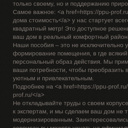
только своему, но и поддержанию прир
Самое важное: <a href=https://ppu-prof.
дома стоимость</a> у нас стартует всег
квадратный метр! Это доступное решен
ваш дом в реальный комфортный район
Наши пособия – это не исключительно у
формирование помещения, в где всякий
персональный образ действия. Мы прим
ваши потребности, чтобы преобразить 
уютным и привлекательным.
Подробнее на <a href=https://ppu-prof.ru
prof.ru/</a>
Не откладывайте труды о своем корпус
к экспертам, и мы сделаем ваш дом не т
модернизированным. Заинтересовалис