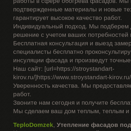
работы в сфере обогрева фасадов. Мы 
подтвержденные материалы и новые тех
гарантирует высокое качество работ.
Индивидуальный подход. Мы подберем 
решение с учетом ваших потребностей 
Бесплатная консультация и выезд заме
специалисты бесплатно проконсультиру
инсуляции фасада и произведут точные
Наш сайт: [url=https://stroystandart-
kirov.ru/]https://www.stroystandart-kirov.ru/[
Уверенность качества. Мы предоставля
работ.
Звоните нам сегодня и получите беспл
Мы сделаем ваш дом теплым, теплым и
TeploDomzek
,
Утепление фасадов по