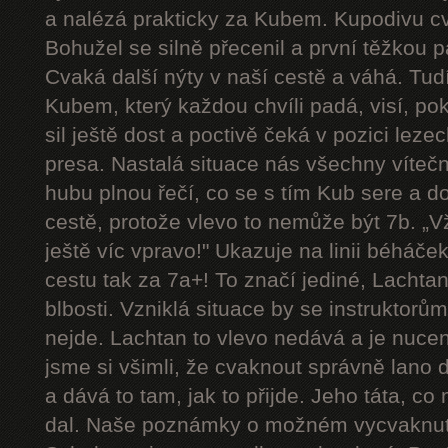
a nalézá prakticky za Kubem. Kupodivu cva
Bohužel se silně přecenil a první těžkou 
Cvaká další nýty v naší cestě a váhá. Tudí
Kubem, který každou chvíli padá, visí, p
sil ještě dost a poctivě čeká v pozici le
presa. Nastalá situace nás všechny víteč
hubu plnou řečí, co se s tím Kub sere a d
cestě, protože vlevo to nemůže být 7b. „Vždy
ještě víc vpravo!" Ukazuje na linii béháče
cestu tak za 7a+! To značí jediné, Lachtan
blbosti. Vzniklá situace by se instruktorům u
nejde. Lachtan to vlevo nedává a je nucen 
jsme si všimli, že cvaknout správně lano 
a dává to tam, jak to přijde. Jeho táta, co
dal. Naše poznámky o možném vycvaknutí 