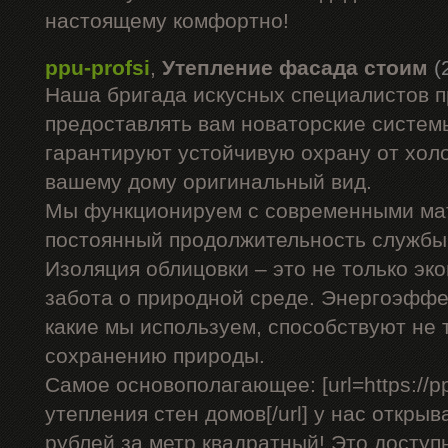
настоящему комфортно!
ppu-profsi
,
Утепление фасада стоим
(
Наша бригада искусных специалистов 
предоставлять вам новаторские системы
гарантируют устойчивую охрану от холо
вашему дому оригинальный вид.
Мы функционируем с современными ма
постоянный продолжительность службы 
Изоляция облицовки – это не только эко
забота о природной среде. Энергоэффе
какие мы используем, способствуют не 
сохранению природы.
Самое основополагающее: [url=https://pp
утепления стен домов[/url] у нас открыв
рублей за метр квадратный! Это доступ