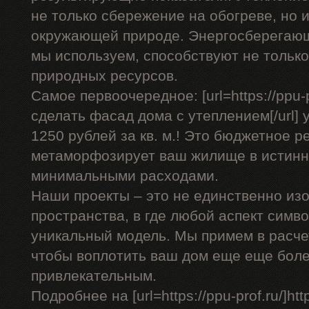
не только сбережение на обогреве, но 
окружающей природе. Энергосберегающ
мы используем, способствуют не только
природных ресурсов.
Самое первоочередное: [url=https://ppu-p
сделать фасад дома с утеплением[/url] у
1250 рублей за кв. м.! Это бюджетное р
метаморфозирует ваш жилище в истинн
минимальными расходами.
Наши проекты – это не единственно изо
пространства, в где любой аспект симв
уникальный модель. Мы примем в расче
чтобы воплотить ваш дом еще еще бол
привлекательным.
Подробнее на [url=https://ppu-prof.ru/]https