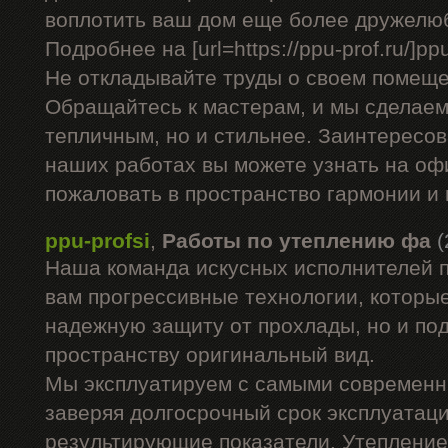
воплотить ваш дом еще более дружелю
Подробнее на [url=https://ppu-prof.ru/]ppu-
Не откладывайте труды о своем помеще
Обращайтесь к мастерам, и мы сделаем
тепличным, но и стильнее. Заинтересо
наших работах вы можете узнать на оф
пожаловать в пространство гармонии и
ppu-profsi
,
Работы по утеплению фа
(
Наша команда искусных исполнителей 
вам прогрессивные технологии, которые
надежную защиту от прохлады, но и п
пространству оригинальный вид.
Мы эксплуатируем с самыми современ
заверяя долгосрочный срок эксплуатац
результирующие показатели. Утепление