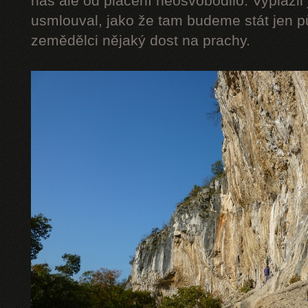
nás ale od placení neosvobodilo. Vyplázli 
usmlouval, jako že tam budeme stát jen pů
zemědělci nějaký dost na prachy.