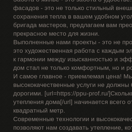
фасадов - это не только стильный внеш
сохранения тепла в вашем удобном уго
бригада мастеров, предлагаем вам пре
прекрасное место для жизни.
Выполненные нами проекты - это не про
это художественная работа с каждым э
к гармонии между изысканностью и эф
дом стал не только комфортным, но и 
И самое главное - приемлемая цена! Мы
высококачественные услуги не должны
дорогими. [url=https://ppu-prof.ru/]Скол
утепления дома[/url] начинается всего о
квадратный метр.
Современные технологии и высококаче
позволяют нам создавать утепление, ко