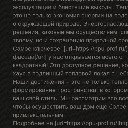
эксплуатации и блестящие выходы. Теп
это не только экономия энергии на подо
о окружающей природе. Энергоспасающ
решения, каковые мы осуществляем, сп
твоему, но и сохранению природной ср
Самое ключевое: [url=https://ppu-prof.r
фасада[/url] у нас открывается всего от
квадратный! Это доступное решение, к
хаус в подлинный тепловой локал с не
Наши достижения – это не только тепло
формирование пространства, в котором
ваш свой стиль. Мы рассмотрим все вс
чтобы осуществить ваш дом еще более
привлекательным.
Подробнее на [url=https://ppu-prof.ru/]http