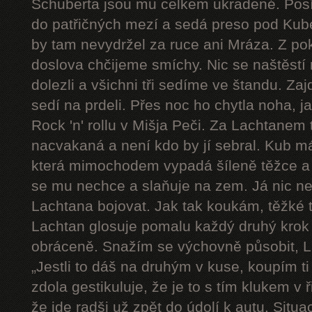
Schuberta jsou mu celkem ukradené. Pos
do patřičných mezí a sedá preso pod Kube
by tam nevydržel za ruce ani Mráza. Z pok
doslova chčijeme smíchy. Nic se naštěstí 
dolezli a všichni tři sedíme ve štandu. Zaj
sedí na prdeli. Přes noc ho chytla noha, j
Rock 'n' rollu v Mišja Peči. Za Lachtanem
nacvakaná a není kdo by jí sebral. Kub má
která mimochodem vypadá šíleně těžce a 
se mu nechce a slaňuje na zem. Já nic n
Lachtana bojovat. Jak tak koukám, těžké t
Lachtan glosuje pomalu každý druhý krok a 
obráceně. Snažím se výchovně působit, L
„Jestli to dáš na druhým v kuse, koupím ti
zdola gestikuluje, že je to s tím klukem v
že jde radši už zpět do údolí k autu. Sit