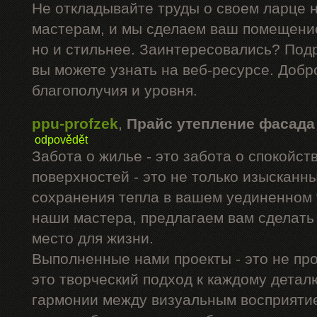
Не откладывайте труды о своем ларце 
мастерам, и мы сделаем ваш помещение
но и стильнее. Заинтересовались? Под
вы можете узнать на веб-ресурсе. Добр
благополучия и уровня.
ppu-profzek
,
Прайс утепление фасада
odpovědět
Забота о жилье - это забота о спокойс
поверхностей - это не только изысканны
сохранения тепла в вашем уединенном 
наши мастера, предлагаем вам сделать
место для жизни.
Выполненные нами проекты - это не про
это творческий подход к каждому дета
гармонии между визуальным восприятие