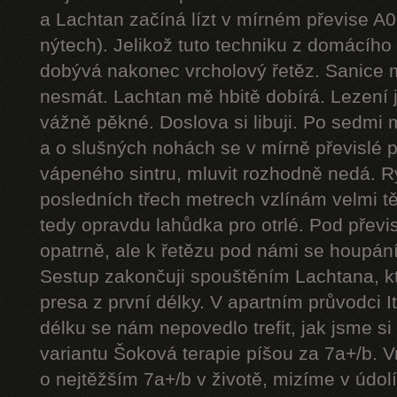
a Lachtan začíná lízt v mírném převise A
nýtech). Jelikož tuto techniku z domácíh
dobývá nakonec vrcholový řetěz. Sanice mě
nesmát. Lachtan mě hbitě dobírá. Lezení j
vážně pěkné. Doslova si libuji. Po sedmi
a o slušných nohách se v mírně převislé p
vápeného sintru, mluvit rozhodně nedá. 
posledních třech metrech vzlínám velmi tě
tedy opravdu lahůdka pro otrlé. Pod přev
opatrně, ale k řetězu pod námi se houpání
Sestup zakončuji spouštěním Lachtana, kt
presa z první délky. V apartním průvodci I
délku se nám nepovedlo trefit, jak jsme si 
variantu Šoková terapie píšou za 7a+/b. V
o nejtěžším 7a+/b v životě, mizíme v údol