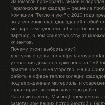
Изнемогли промерзать зимой и перепла
Термоизоляция фасада – решение проб
Компания "Тепло и уют" с 2010 года пр
по утеплению фасадов зданий любой сл
мы зарекомендовали себя как безопасн
партнер, о чем свидетельствуют множе
клиентов.
Почему стоит выбрать нас?
доступные цены. [url=https://stroystandar
утепления дома снаружи цена за 1м2[/url
практичность и мастерство. Наши бриг
работы в сфере теплоизоляции фасадов
подтвержденные материалы и современ
гарантирует высокое качество работ.
Частный подход. Мы подберем для вас
заметанием ваших потребностей и бюд