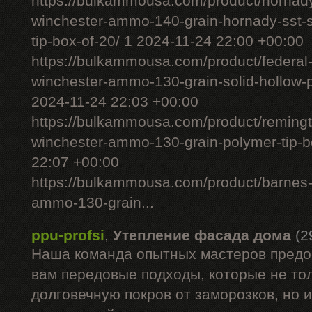
https://bulkammousa.com/product/hornad
winchester-ammo-140-grain-hornady-sst-s
tip-box-of-20/ 1 2024-11-24 22:00 +00:00
https://bulkammousa.com/product/federal
winchester-ammo-130-grain-solid-hollow-po
2024-11-24 22:03 +00:00
https://bulkammousa.com/product/remingto
winchester-ammo-130-grain-polymer-tip-b
22:07 +00:00
https://bulkammousa.com/product/barnes-
ammo-130-grain...
ppu-profsi
,
Утепление фасада дома
(2
Наша команда опытных мастеров предо
вам передовые подходы, которые не то
долговечную покров от заморозков, но