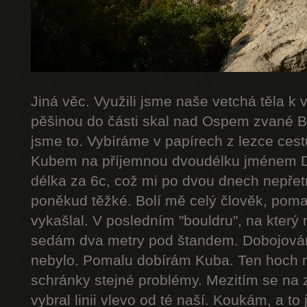
Jiná věc. Využili jsme naše vetchá těla k
pěšinou do části skal nad Ospem zvané Bab
jsme to. Vybíráme v papírech z lezce cestu
Kubem na příjemnou dvoudélku jménem De
délka za 6c, což mi po dvou dnech nepřetr
poněkud těžké. Bolí mě celý člověk, poma
vykašlal. V posledním "bouldru", na který 
sedám dva metry pod štandem. Dobojováno
nebylo. Pomalu dobírám Kuba. Ten hoch 
schránky stejné problémy. Mezitím se na 
vybral linii vlevo od té naší. Koukám, a to