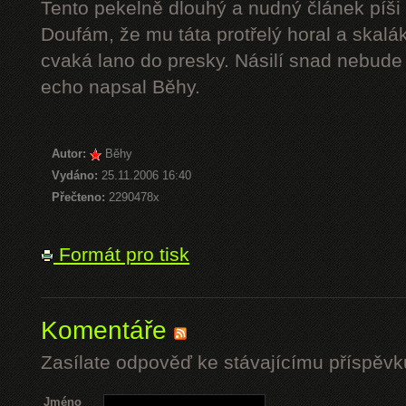
Tento pekelně dlouhý a nudný článek píši 
Doufám, že mu táta protřelý horal a skalák
cvaká lano do presky. Násilí snad nebude 
echo napsal Běhy.
Autor:
Běhy
Vydáno:
25.11.2006 16:40
Přečteno:
2290478x
Formát pro tisk
Komentáře
Zasílate odpověď ke stávajícímu příspěvk
Jméno