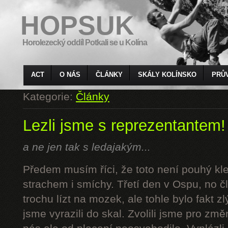
HOPSUK
Horolezecký oddíl Potkali se u Kolína
ACT
O NÁS
ČLÁNKY
SKÁLY KOLÍNSKO
PRŮ
Kategorie:
Články
Lezli jsme s reprezentantem!
a ne jen tak s ledajakým...
Předem musím říci, že toto není pouhý kl
strachem i smíchy. Třetí den v Ospu, no č
trochu lízt na mozek, ale tohle bylo fakt z
jsme vyrazili do skal. Zvolili jsme pro z