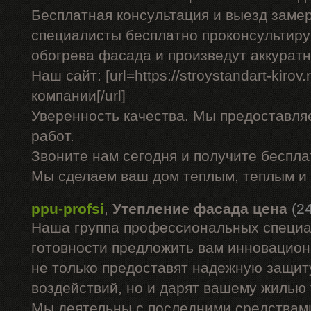
Бесплатная консультация и выезд заме
специалисты бесплатно проконсультиру
обогрева фасада и произведут аккурат
Наш сайт: [url=https://stroystandart-kirov
компании[/url]
Уверенность качества. Мы предоставля
работ.
Звоните нам сегодня и получите беспл
Мы сделаем ваш дом теплым, теплым и
ppu-profsi
,
Утепление фасада цена
(2
Наша группа профессиональных специа
готовности предложить вам инновацион
не только предоставят надежную защит
воздействий, но и дарят вашему жилью
Мы деятельны с последними средствами