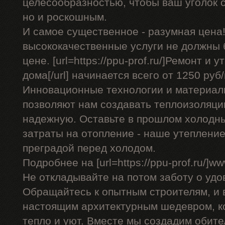
целесообразностью, чтобы ваш уголок с
но и роскошным.
И самое существенное - разумная цена!
высококачественные услуги не должны
цене. [url=https://ppu-prof.ru/]Ремонт и
дома[/url] начинается всего от 1250 руб/
Инновационные технологии и материал
позволяют нам создавать теплоизоляци
надежную. Оставьте в прошлом холодн
затраты на отопление - наше утеплени
преградой перед холодом.
Подробнее на [url=https://ppu-prof.ru/]www
Не откладывайте на потом заботу о удо
Обращайтесь к опытным строителям, и 
настоящим архитектурным шедевром, к
тепло и уют. Вместе мы создадим обител