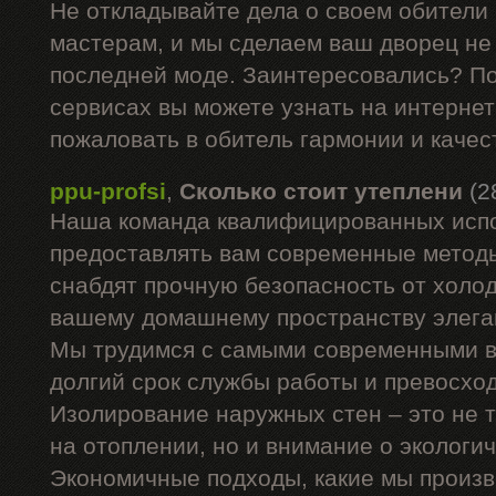
Не откладывайте дела о своем обители
мастерам, и мы сделаем ваш дворец не 
последней моде. Заинтересовались? П
сервисах вы можете узнать на интернет
пожаловать в обитель гармонии и качес
ppu-profsi
,
Сколько стоит утеплени
(2
Наша команда квалифицированных испо
предоставлять вам современные методы
снабдят прочную безопасность от холод
вашему домашнему пространству элега
Мы трудимся с самыми современными в
долгий срок службы работы и превосхо
Изолирование наружных стен – это не 
на отоплении, но и внимание о экологи
Экономичные подходы, какие мы произв