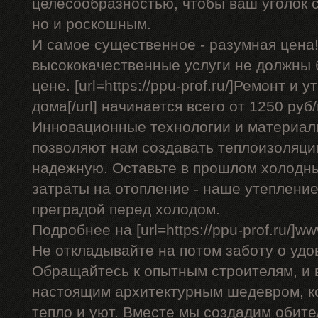
целесообразностью, чтобы ваш уголок с
но и роскошным.
И самое существенное - разумная цена!
высококачественные услуги не должны
цене. [url=https://ppu-prof.ru/]Ремонт и
дома[/url] начинается всего от 1250 руб/
Инновационные технологии и материал
позволяют нам создавать теплоизоляци
надежную. Оставьте в прошлом холодн
затраты на отопление - наше утеплени
преградой перед холодом.
Подробнее на [url=https://ppu-prof.ru/]www
Не откладывайте на потом заботу о удо
Обращайтесь к опытным строителям, и 
настоящим архитектурным шедевром, к
тепло и уют. Вместе мы создадим обител