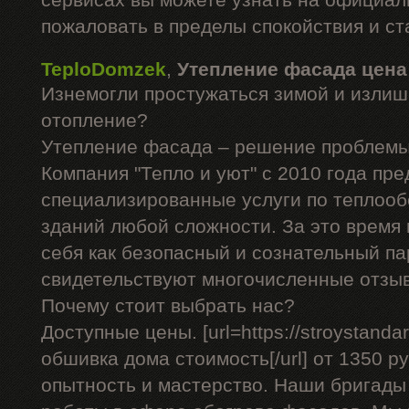
сервисах вы можете узнать на официал
пожаловать в пределы спокойствия и ст
TeploDomzek
,
Утепление фасада цена
Изнемогли простужаться зимой и излиш
отопление?
Утепление фасада – решение проблемы
Компания "Тепло и уют" с 2010 года пре
специализированные услуги по теплоо
зданий любой сложности. За это время
себя как безопасный и сознательный па
свидетельствуют многочисленные отзы
Почему стоит выбрать нас?
Доступные цены. [url=https://stroystandar
обшивка дома стоимость[/url] от 1350 ру
опытность и мастерство. Наши бригад