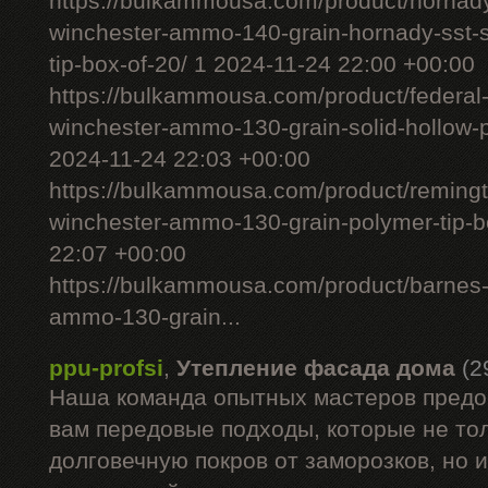
https://bulkammousa.com/product/hornad
winchester-ammo-140-grain-hornady-sst-s
tip-box-of-20/ 1 2024-11-24 22:00 +00:00
https://bulkammousa.com/product/federal
winchester-ammo-130-grain-solid-hollow-po
2024-11-24 22:03 +00:00
https://bulkammousa.com/product/remingto
winchester-ammo-130-grain-polymer-tip-b
22:07 +00:00
https://bulkammousa.com/product/barnes-
ammo-130-grain...
ppu-profsi
,
Утепление фасада дома
(2
Наша команда опытных мастеров предо
вам передовые подходы, которые не то
долговечную покров от заморозков, но