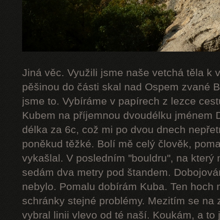
Jiná věc. Využili jsme naše vetchá těla k
pěšinou do části skal nad Ospem zvané Bab
jsme to. Vybíráme v papírech z lezce cestu
Kubem na příjemnou dvoudélku jménem De
délka za 6c, což mi po dvou dnech nepřetr
poněkud těžké. Bolí mě celý člověk, poma
vykašlal. V posledním "bouldru", na který 
sedám dva metry pod štandem. Dobojováno
nebylo. Pomalu dobírám Kuba. Ten hoch 
schránky stejné problémy. Mezitím se na 
vybral linii vlevo od té naší. Koukám, a to