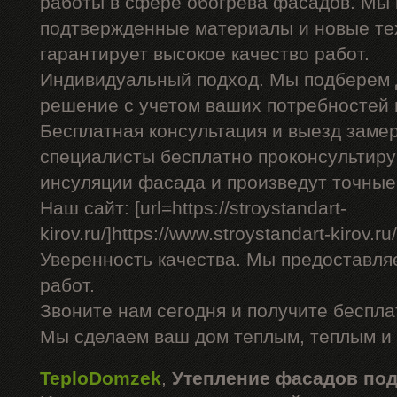
работы в сфере обогрева фасадов. Мы 
подтвержденные материалы и новые тех
гарантирует высокое качество работ.
Индивидуальный подход. Мы подберем 
решение с учетом ваших потребностей 
Бесплатная консультация и выезд заме
специалисты бесплатно проконсультиру
инсуляции фасада и произведут точные
Наш сайт: [url=https://stroystandart-
kirov.ru/]https://www.stroystandart-kirov.ru/[
Уверенность качества. Мы предоставля
работ.
Звоните нам сегодня и получите беспл
Мы сделаем ваш дом теплым, теплым и
TeploDomzek
,
Утепление фасадов по