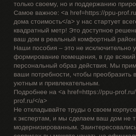
только своему, но и поддержанию прир
Самое важное: <a href=https://ppu-prof.
дома стоимость</a> у нас стартует всег
квадратный метр! Это доступное решен
ваш дом в реальный комфортный район
Наши пособия – это не исключительно у
формирование помещения, в где всякий
персональный образ действия. Мы прим
ваши потребности, чтобы преобразить 
уютным и привлекательным.
Подробнее на <a href=https://ppu-prof.ru
prof.ru/</a>
Не откладывайте труды о своем корпус
к экспертам, и мы сделаем ваш дом не т
модернизированным. Заинтересовалис