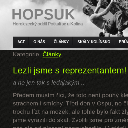
HOPSUK
Horolezecký oddíl Potkali se u Kolína
ACT
O NÁS
ČLÁNKY
SKÁLY KOLÍNSKO
PRŮ
Kategorie:
Články
Lezli jsme s reprezentantem!
a ne jen tak s ledajakým...
Předem musím říci, že toto není pouhý kl
strachem i smíchy. Třetí den v Ospu, no č
trochu lízt na mozek, ale tohle bylo fakt z
jsme vyrazili do skal. Zvolili jsme pro z