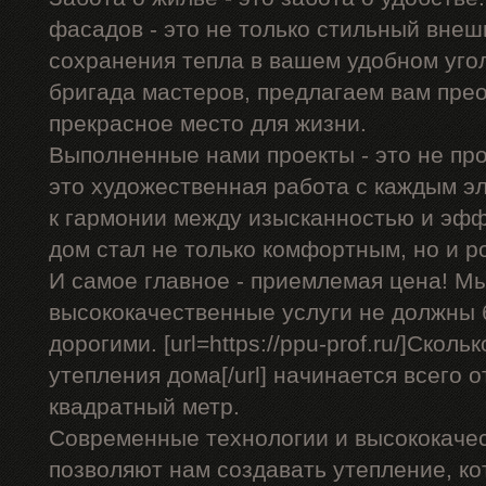
фасадов - это не только стильный внеш
сохранения тепла в вашем удобном уго
бригада мастеров, предлагаем вам пре
прекрасное место для жизни.
Выполненные нами проекты - это не про
это художественная работа с каждым э
к гармонии между изысканностью и эф
дом стал не только комфортным, но и 
И самое главное - приемлемая цена! Мы
высококачественные услуги не должны
дорогими. [url=https://ppu-prof.ru/]Скол
утепления дома[/url] начинается всего о
квадратный метр.
Современные технологии и высококаче
позволяют нам создавать утепление, ко