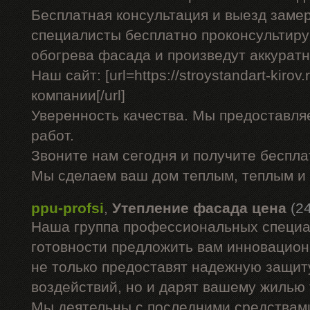
Бесплатная консультация и выезд заме
специалисты бесплатно проконсультиру
обогрева фасада и произведут аккурат
Наш сайт: [url=https://stroystandart-kirov
компании[/url]
Уверенность качества. Мы предоставля
работ.
Звоните нам сегодня и получите беспл
Мы сделаем ваш дом теплым, теплым и
ppu-profsi
,
Утепление фасада цена
(2
Наша группа профессиональных специа
готовности предложить вам инновацион
не только предоставят надежную защит
воздействий, но и дарят вашему жилью
Мы деятельны с последними средствами