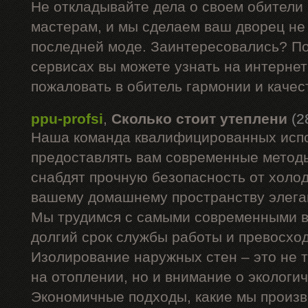
Не откладывайте дела о своем обители
мастерам, и мы сделаем ваш дворец не 
последней моде. Заинтересовались? П
сервисах вы можете узнать на интернет
пожаловать в обитель гармонии и качес
ppu-profsi
,
Сколько стоит утеплени
(2
Наша команда квалифицированных испо
предоставлять вам современные методы
снабдят прочную безопасность от холод
вашему домашнему пространству элега
Мы трудимся с самыми современными в
долгий срок службы работы и превосхо
Изолирование наружных стен – это не 
на отоплении, но и внимание о экологи
Экономичные подходы, какие мы произв