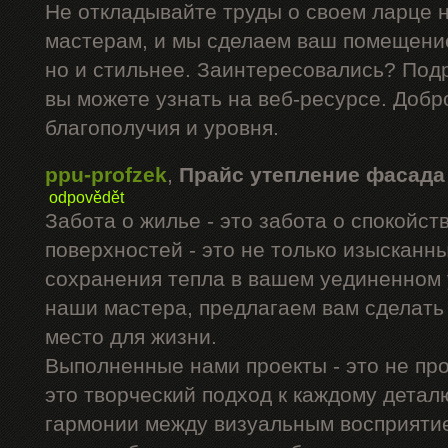
Не откладывайте труды о своем ларце 
мастерам, и мы сделаем ваш помещение
но и стильнее. Заинтересовались? Под
вы можете узнать на веб-ресурсе. Добр
благополучия и уровня.
ppu-profzek
,
Прайс утепление фасада
odpovědět
Забота о жилье - это забота о спокойс
поверхностей - это не только изысканны
сохранения тепла в вашем уединенном 
наши мастера, предлагаем вам сделать
место для жизни.
Выполненные нами проекты - это не про
это творческий подход к каждому дета
гармонии между визуальным восприятие