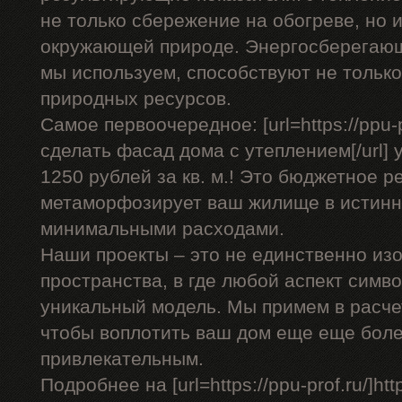
не только сбережение на обогреве, но 
окружающей природе. Энергосберегающ
мы используем, способствуют не только
природных ресурсов.
Самое первоочередное: [url=https://ppu-p
сделать фасад дома с утеплением[/url] у
1250 рублей за кв. м.! Это бюджетное р
метаморфозирует ваш жилище в истинн
минимальными расходами.
Наши проекты – это не единственно изо
пространства, в где любой аспект симв
уникальный модель. Мы примем в расче
чтобы воплотить ваш дом еще еще бол
привлекательным.
Подробнее на [url=https://ppu-prof.ru/]https