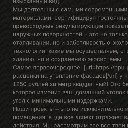
изысканный вид.
Мы деятельны с самыми современными
материалами, сертифицируя постоянны
превосходные результирующие показат
наружных поверхностей – это не только
отапливании, но и заботливость о эко
технологии, какие мы осуществляем, сп
зданию, но и сохранению экосистемы.
Самое первоочередное: [url=https://ppu-
расценки на утепление фасадов[/url] у 
1250 рублей за метр квадратный! Это 
которое изменит ваш домашний уголок 
угол с минимальными издержками.
Наши проекты – это не исключительно и
помещения, в где все аспект отражает 
действия. Мы рассмотрим все все твои 