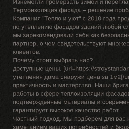
Изнемогли промерзать зимой и перепла
Термоизоляция фасада – решение проб
Компания "Тепло и уют" с 2010 года пр
по утеплению фасадов зданий любой сл
мы зарекомендовали себя как безопасн
партнер, о чем свидетельствуют множе
клиентов.
Почему стоит выбрать нас?
доступные цены. [url=https://stroystandar
утепления дома снаружи цена за 1м2[/url
практичность и мастерство. Наши бриг
работы в сфере теплоизоляции фасадов
подтвержденные материалы и современ
гарантирует высокое качество работ.
Частный подход. Мы подберем для вас
заметанием ваших потребностей и бюд