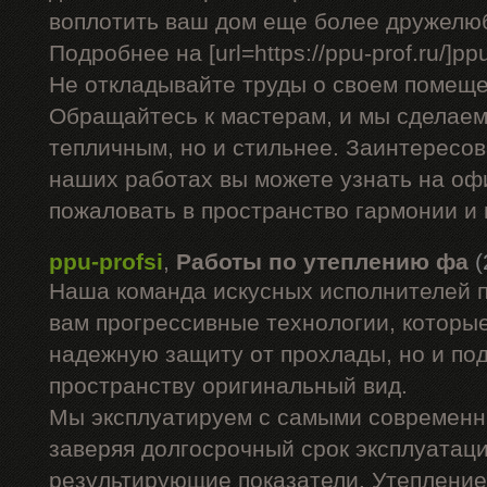
воплотить ваш дом еще более дружелю
Подробнее на [url=https://ppu-prof.ru/]ppu-
Не откладывайте труды о своем помеще
Обращайтесь к мастерам, и мы сделаем
тепличным, но и стильнее. Заинтересо
наших работах вы можете узнать на оф
пожаловать в пространство гармонии и
ppu-profsi
,
Работы по утеплению фа
(
Наша команда искусных исполнителей 
вам прогрессивные технологии, которые
надежную защиту от прохлады, но и п
пространству оригинальный вид.
Мы эксплуатируем с самыми современ
заверяя долгосрочный срок эксплуатац
результирующие показатели. Утепление