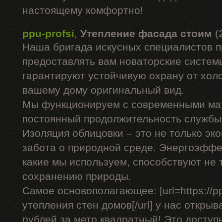
настоящему комфортно!
ppu-profsi
,
Утепление фасада стоим
(
Наша бригада искусных специалистов 
предоставлять вам новаторские системы
гарантируют устойчивую охрану от холо
вашему дому оригинальный вид.
Мы функционируем с современными ма
постоянный продолжительность службы 
Изоляция облицовки – это не только эко
забота о природной среде. Энергоэффе
какие мы используем, способствуют не 
сохранению природы.
Самое основополагающее: [url=https://pp
утепления стен домов[/url] у нас открыв
рублей за метр квадратный! Это доступ