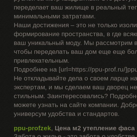
переделает ваш жилище в реальный теп
минимальными затратами.
Наши достижения – это не только изоли
формирование пространства, в где вся
ваш уникальный моду. Мы рассмотрим в
чтобы переделать ваш дом еще еще бо
привлекательным.
Подробнее на [url=https://ppu-prof.ru/]ppu-
Не откладывайте дела о своем ларце н
экспертам, и мы сделаем ваш дворец не
стильным. Заинтересовались? Подробн
можете узнать на сайте компании. Добр
универсум удобства и стандартов.
ppu-profzek
,
Цена м2 утепление фаса
Забота о жилье - это забота о удобств