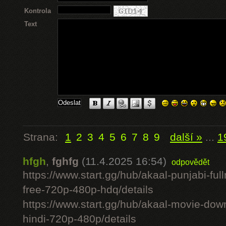
Kontrola
Text
Strana:
1
2
3
4
5
6
7
8
9
další »
...
1
hfgh
,
fghfg
(11.4.2025 16:54)
odpovědět
https://www.start.gg/hub/akaal-punjabi-ful
free-720p-480p-hdq/details
https://www.start.gg/hub/akaal-movie-downlo
hindi-720p-480p/details