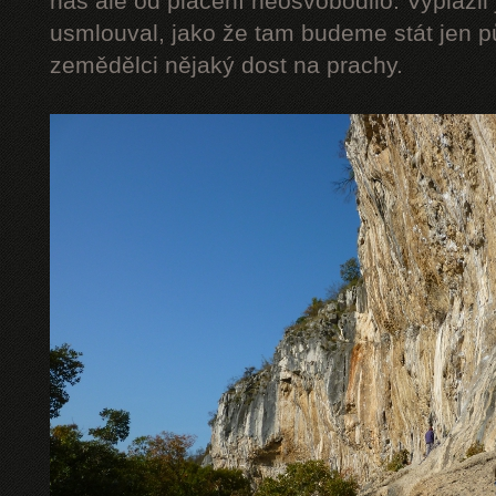
nás ale od placení neosvobodilo. Vyplázli 
usmlouval, jako že tam budeme stát jen pů
zemědělci nějaký dost na prachy.