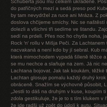
Schuberta jsou mu celkem ukradené. Pos
do patřičných mezí a sedá preso pod Kube
by tam nevydržel za ruce ani Mráza. Z pok
doslova chčijeme smíchy. Nic se naštěstí 
dolezli a všichni tři sedíme ve štandu. Zaj
sedí na prdeli. Přes noc ho chytla noha, j
Rock 'n' rollu v Mišja Peči. Za Lachtanem
nacvakaná a není kdo by jí sebral. Kub má
která mimochodem vypadá šíleně těžce a 
se mu nechce a slaňuje na zem. Já nic n
Lachtana bojovat. Jak tak koukám, těžké t
Lachtan glosuje pomalu každý druhý krok a 
obráceně. Snažím se výchovně působit, L
„Jestli to dáš na druhým v kuse, koupím ti
zdola gestikuluje, že je to s tím klukem v
že jde radši už zpět do údolí k autu. Sit