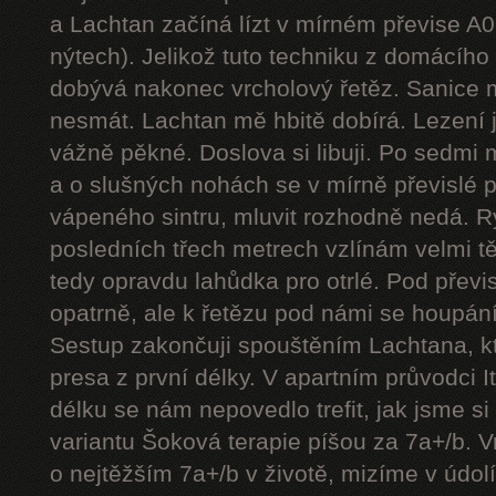
a Lachtan začíná lízt v mírném převise A
nýtech). Jelikož tuto techniku z domácíh
dobývá nakonec vrcholový řetěz. Sanice mě
nesmát. Lachtan mě hbitě dobírá. Lezení j
vážně pěkné. Doslova si libuji. Po sedmi
a o slušných nohách se v mírně převislé p
vápeného sintru, mluvit rozhodně nedá. 
posledních třech metrech vzlínám velmi tě
tedy opravdu lahůdka pro otrlé. Pod přev
opatrně, ale k řetězu pod námi se houpání
Sestup zakončuji spouštěním Lachtana, kt
presa z první délky. V apartním průvodci I
délku se nám nepovedlo trefit, jak jsme si 
variantu Šoková terapie píšou za 7a+/b. V
o nejtěžším 7a+/b v životě, mizíme v údol