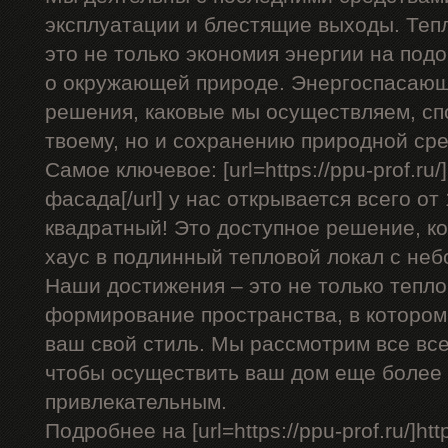
эксплуатации и блестящие выходы. Теп
это не только экономия энергии на подо
о окружающей природе. Энергоспасающ
решения, каковые мы осуществляем, сп
твоему, но и сохранению природной ср
Самое ключевое: [url=https://ppu-prof.r
фасада[/url] у нас открывается всего от
квадратный! Это доступное решение, к
хаус в подлинный тепловой локал с не
Наши достижения – это не только тепло
формирование пространства, в котором
ваш свой стиль. Мы рассмотрим все вс
чтобы осуществить ваш дом еще более
привлекательным.
Подробнее на [url=https://ppu-prof.ru/]http