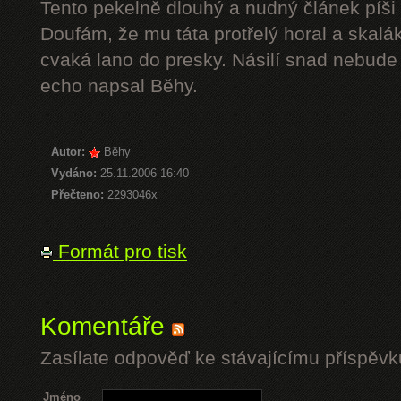
Tento pekelně dlouhý a nudný článek píši 
Doufám, že mu táta protřelý horal a skalák
cvaká lano do presky. Násilí snad nebude 
echo napsal Běhy.
Autor:
Běhy
Vydáno:
25.11.2006 16:40
Přečteno:
2293046x
Formát pro tisk
Komentáře
Zasílate odpověď ke stávajícímu příspěvk
Jméno